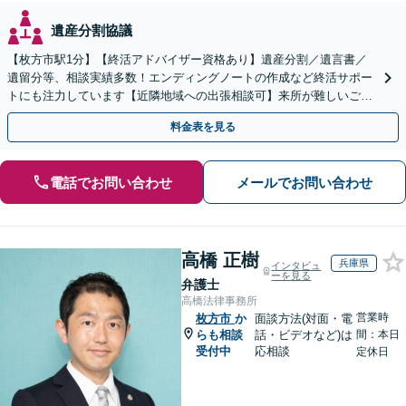
遺産分割協議
【枚方市駅1分】【終活アドバイザー資格あり】遺産分割／遺言書／
遺留分等、相談実績多数！エンディングノートの作成など終活サポー
トにも注力しています【近隣地域への出張相談可】来所が難しいご高
齢の方も、お気軽にご相談ください【休日・夜間面談可能】
料金表を見る
電話でお問い合わせ
メールでお問い合わせ
高橋 正樹
兵庫県
インタビュ
ーを見る
弁護士
高橋法律事務所
営業時
枚方市
か
面談方法(対面・電
らも相談
話・ビデオなど)は
間：本日
受付中
応相談
定休日