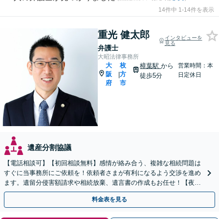
14件中 1-14件を表示
重光 健太郎
インタビューを
見る
弁護士
大昭法律事務所
大
枚
樟葉駅
から
営業時間：本
阪
方
|
日定休日
徒歩5分
府
市
遺産分割協議
【電話相談可】【初回相談無料】感情が絡み合う、複雑な相続問題は
すぐに当事務所にご依頼を！依頼者さまが有利になるよう交渉を進め
ます。遺留分侵害額請求や相続放棄、遺言書の作成もお任せ！【夜
間・休日面談】【完全個室】【出張サービス】【樟葉駅3分】
料金表を見る