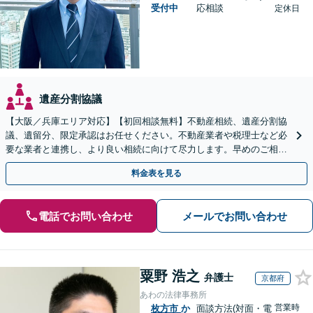
受付中
応相談
定休日
遺産分割協議
【大阪／兵庫エリア対応】【初回相談無料】不動産相続、遺産分割協
議、遺留分、限定承認はお任せください。不動産業者や税理士など必
要な業者と連携し、より良い相続に向けて尽力します。早めのご相談
が複雑化を防ぐカギとなります【休日相談可】
料金表を見る
電話でお問い合わせ
メールでお問い合わせ
粟野 浩之
弁護士
京都府
あわの法律事務所
営業時
枚方市
か
面談方法(対面・電