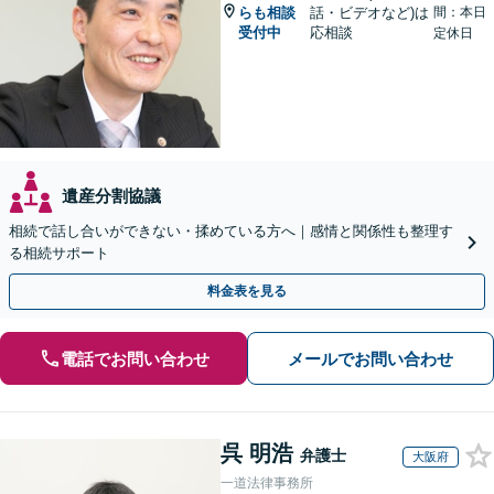
らも相談
話・ビデオなど)は
間：本日
受付中
応相談
定休日
遺産分割協議
相続で話し合いができない・揉めている方へ｜感情と関係性も整理す
る相続サポート
料金表を見る
電話でお問い合わせ
メールでお問い合わせ
呉 明浩
弁護士
大阪府
一道法律事務所