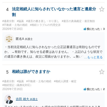
能と思われます。時間が思った以上にないので必要書類をてきぱきと
揃える必要があります。その点是非御注意ください。
4
法定相続人に知らされていなかった遺言と遺産分
割
#遺産分割
#協議
#遺言の書き直し・やり直し
#遺言の真偽鑑定・遺言無効
#不動産・土地の相続
#相続トラブルの代理交渉
2026年7月18日
役にたった
3
匿名A
弁護士
・当初法定相続人に知らされなかった公正証書遺言は有効なものです
か。 →有効です。知らせる必要はありません。 ・上記のような状況で
の遺言の書き換えは、叔父に瑕疵がありますか。→無いです。 ・分割
する場合の比率は、現状で、客観的に見てどの程度が妥当と考えられ
ますか。 →本人が自由に決められますので、どこが妥当とは言えない
です。客観的な基準もありません。 ・できれば穏やかに、分割を拒否
5
相続は誰ができますか
することはできますか。 →分割を拒否するということは、遺産はいら
ないということでしょうか。遺言で、受取を指定されててもいらない
#遺産分割
#協議
#不動産・土地の相続
#相続人調査・確定
と拒否することはできます。理由を説明する必要はありません。
#相続登記（義務化対応）
2026年7月16日
役にたった
2
吉田 雄大
弁護士