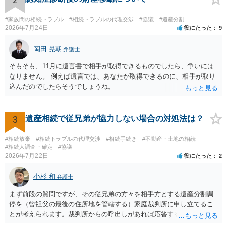
#家族間の相続トラブル
#相続トラブルの代理交渉
#協議
#遺産分割
2026年7月24日
役にたった
9
岡田 晃朝
弁護士
そもそも、11月に遺言書で相手が取得できるものでしたら、争いには
なりません。 例えば遺言では、あなたが取得できるのに、相手が取り
込んだのでしたらそうでしょうね。
3
遺産相続で従兄弟が協力しない場合の対処法は？
#相続放棄
#相続トラブルの代理交渉
#相続手続き
#不動産・土地の相続
#相続人調査・確定
#協議
2026年7月22日
役にたった
2
小杉 和
弁護士
まず前段の質問ですが、その従兄弟の方々を相手方とする遺産分割調
停を（曾祖父の最後の住所地を管轄する）家庭裁判所に申し立てるこ
とが考えられます。裁判所からの呼出しがあれば応答する可能性がま
だあるのではないでしょうか。 後段の質問については、相続放棄は可