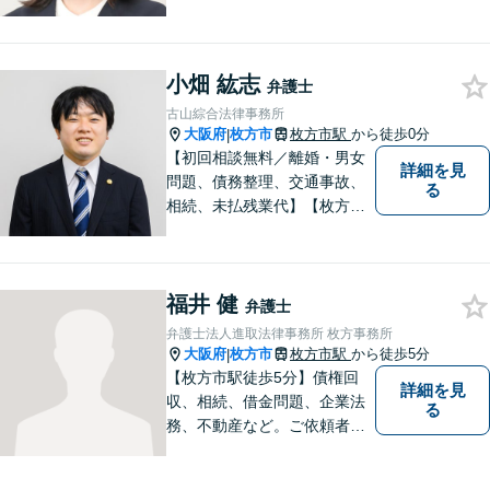
視点を生かし、安心して話せ
る雰囲気づくりにも努めてお
りますので、気になることが
小畑 紘志
あればどうぞ気軽にお声がけ
弁護士
ください。【オンライン・電
古山綜合法律事務所
話相談可】【完全個室・防音
大阪府
枚方市
枚方市駅
から徒歩0分
|
対応】
【初回相談無料／離婚・男女
詳細を見
問題、債務整理、交通事故、
る
相続、未払残業代】【枚方市
駅から徒歩30秒】ご相談者の
不安な気持ちにじっくり寄り
添い、困難な問題の解決のた
福井 健
めのお手伝いをしています。
弁護士
弁護士法人進取法律事務所 枚方事務所
大阪府
枚方市
枚方市駅
から徒歩5分
|
【枚方市駅徒歩5分】債権回
詳細を見
収、相続、借金問題、企業法
る
務、不動産など。ご依頼者さ
まに安心して満足した法的サ
ービスをご利用いただけるよ