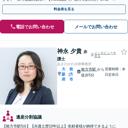
話・メールで予約OK】
料金表を見る
電話でお問い合わせ
メールでお問い合わせ
神永 夕貴
弁
インタビューを
見る
護士
あまのがわ法律事務所
大
枚
枚方市駅
から
営業時間：本
阪
方
|
日定休日
徒歩5分
府
市
遺産分割協議
【枚方市駅5分】【弁護士歴10年以上】依頼者様が納得できるように