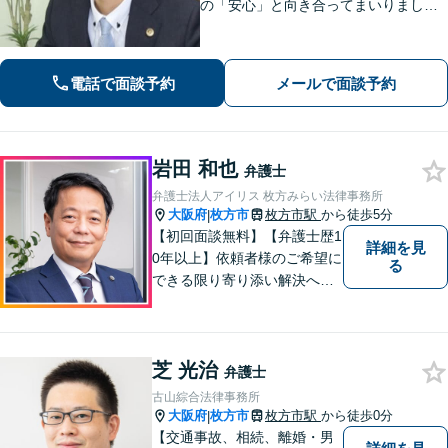
の「安心」と向き合ってまいりまし
た。これまで培ってきた経験と交渉力
を活かし、「頼んでよかった」と言っ
ていただける結果を目指し、迅速かつ
電話で面談予約
メールで面談予約
粘り強く対応することをお約束しま
す。
岩田 和也
弁護士
弁護士法人アイリス 枚方みらい法律事務所
大阪府
枚方市
枚方市駅
から徒歩5分
|
【初回面談無料】【弁護士歴1
詳細を見
0年以上】依頼者様のご希望に
る
できる限り寄り添い解決へと
導きます 【離婚問題】同事務
所の女性弁護士と連携して慰
謝料や財産分与などに対応。
芝 光治
夫婦カウンセラーの資格保有
弁護士
【相続問題】セミナー講師や
古山綜合法律事務所
書籍執筆の経験あり【枚方市
大阪府
枚方市
枚方市駅
から徒歩0分
|
駅5分】
【交通事故、相続、離婚・男