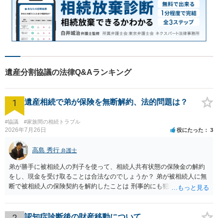
遺産分割協議の法律Q&Aランキング
1
遺産相続で弟が保険を無断解約、法的問題は？
#協議
#家族間の相続トラブル
2026年7月26日
役にたった
3
高島 秀行
弁護士
弟が勝手に被相続人の判子を使って、相続人共有状態の保険金の解約
をし、現金を受け取ることは合法なのでしょうか？ 弟が被相続人に無
断で被相続人の保険契約を解約したことは 刑事的にも犯罪となる可能
性があり、民事的には無効だと思います。 保険会社で解約の際に提出
された書類のコピーを取得して、弁護士に面談で詳しい事情を話して
相談 されたら良いと思います。
2
認知症診断後の財産移動について