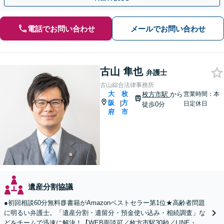
電話でお問い合わせ
メールでお問い合わせ
古山 隼也
弁護士
古山綜合法律事務所
大
枚
枚方市駅
から
営業時間：本
阪
方
|
日定休日
徒歩0分
府
市
遺産分割協議
●初回相談60分無料📗書籍がAmazonベストセラー第1位★高齢者問題
に明るい弁護士。「遺産分割・遺留分・預金使い込み・相続調査」な
どをチームで迅速に解決！【WEB面談可／枚方市駅30秒／LINE・電