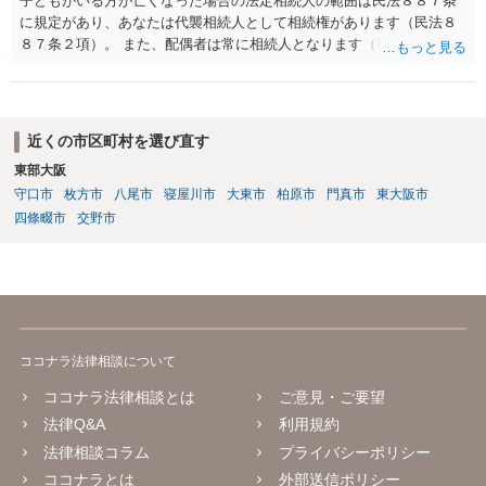
子どもがいる方が亡くなった場合の法定相続人の範囲は民法８８７条
に規定があり、あなたは代襲相続人として相続権があります（民法８
８７条２項）。 また、配偶者は常に相続人となります（民法８９０
条）。 「祖父の子供３人」の方の配偶者がご健在であれば、その方に
も相続権があります。つまり、孫５人に加えて「おじ又はおば」にも
相続権がある可能性があります。
近くの市区町村を選び直す
東部大阪
守口市
枚方市
八尾市
寝屋川市
大東市
柏原市
門真市
東大阪市
四條畷市
交野市
ココナラ法律相談について
ココナラ法律相談とは
ご意見・ご要望
法律Q&A
利用規約
法律相談コラム
プライバシーポリシー
ココナラとは
外部送信ポリシー