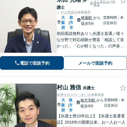
弁
インタビューを
見る
護士
くずは凛誠法律事務所
大
枚
樟葉駅
から
営業時間：本
阪
方
|
日定休日
徒歩5分
府
市
初回面談無料あり＼弁護士直通／様々
な分野で対応経験が豊富「相談して良
かった」「心が軽くなった」の声多
数！皆さまのお悩みに親身に寄り添
い、誠実・迅速に対応いたします。進
電話で面談予約
メールで面談予約
捗状況を細かく報告し、不安を感じさ
せないよう心掛け【休日・夜間面談
可】【樟葉駅5分】
村山 雅信
弁護士
弁護士法人ひこぼし法律事務所
大
枚
枚方市駅
から
営業時間：本
阪
方
|
日定休日
徒歩4分
府
市
【弁護士歴10年以上】【弁護士直通電
話】2018年の開業以来、お一人お一人