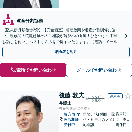
遺産分割協議
【阪急伊丹駅徒歩2分】【完全個室】相続放棄や遺産分割調停に強
い。親族間の問題は早めのご相談が解決への近道！ひとつずつ丁寧に
お話しを伺い、ベストな方法をご提案いたします。【電話・メール相
談初回無料】【休日夜間対応可】【オンライン可能】
料金表を見る
電話でお問い合わせ
メールでお問い合わせ
後藤 敦夫
兵庫県
インタビュ
ーを見る
弁護士
後藤敦夫法律事務所
営業時
枚方市
か
面談方法(対面・電
らも相談
話・ビデオなど)は
間：本日
受付中
応相談
定休日