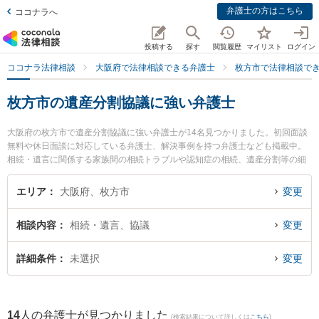
弁護士の方はこちら
ココナラへ
投稿する
探す
閲覧履歴
マイリスト
ログイン
ココナラ法律相談
大阪府で法律相談できる弁護士
枚方市で法律相談で
枚方市の遺産分割協議に強い弁護士
大阪府の枚方市で遺産分割協議に強い弁護士が14名見つかりました。初回面談
無料や休日面談に対応している弁護士、解決事例を持つ弁護士なども掲載中。
相続・遺言に関係する家族間の相続トラブルや認知症の相続、遺産分割等の細
かな分野での絞り込み検索もでき便利です。特に大昭法律事務所の重光 健太郎
弁護士や山口法律事務所の山口 暁弁護士、古山綜合法律事務所の古山 隼也弁護
エリア
大阪府、枚方市
変更
士のプロフィール情報や弁護士費用、強みなどが注目されています。『枚方市
で土日や夜間に発生した遺産分割協議のトラブルを今すぐに弁護士に相談した
相談内容
相続・遺言、協議
変更
い』『遺産分割協議のトラブル解決の実績豊富な近くの弁護士を検索したい』
『初回相談無料で遺産分割協議を法律相談できる枚方市内の弁護士に相談予約
したい』などでお困りの相談者さんにおすすめです。
詳細条件
未選択
変更
14
人の弁護士が見つかりました
(検索結果について詳しくは
こちら
)