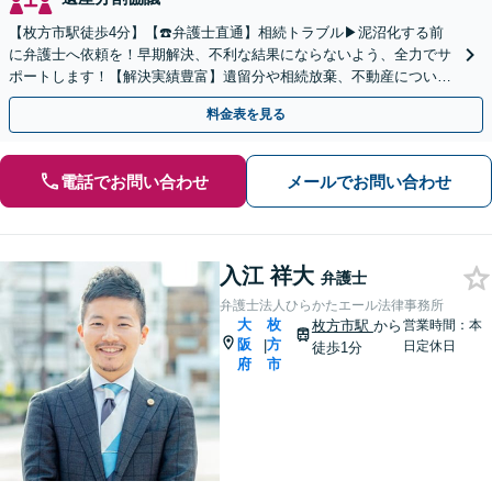
【枚方市駅徒歩4分】【☎️弁護士直通】相続トラブル▶︎泥沼化する前
に弁護士へ依頼を！早期解決、不利な結果にならないよう、全力でサ
ポートします！【解決実績豊富】遺留分や相続放棄、不動産について
もお気軽にご相談ください。【他士業との連携OK】
料金表を見る
電話でお問い合わせ
メールでお問い合わせ
入江 祥大
弁護士
弁護士法人ひらかたエール法律事務所
大
枚
枚方市駅
から
営業時間：本
阪
方
|
日定休日
徒歩1分
府
市