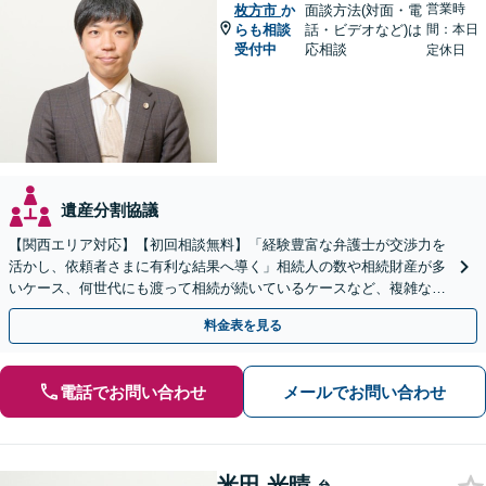
営業時
枚方市
か
面談方法(対面・電
らも相談
話・ビデオなど)は
間：本日
受付中
応相談
定休日
遺産分割協議
【関西エリア対応】【初回相談無料】「経験豊富な弁護士が交渉力を
活かし、依頼者さまに有利な結果へ導く」相続人の数や相続財産が多
いケース、何世代にも渡って相続が続いているケースなど、複雑な事
案でも対応！協議、調停、審判どのフェーズからも相談可
料金表を見る
電話でお問い合わせ
メールでお問い合わせ
米田 光晴