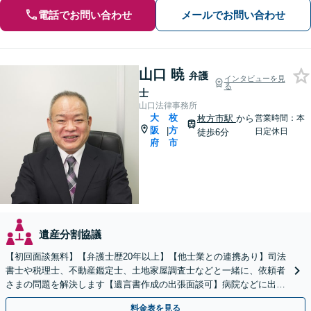
電話でお問い合わせ
メールでお問い合わせ
山口 暁
弁護
インタビューを見
る
士
山口法律事務所
大
枚
枚方市駅
から
営業時間：本
阪
方
|
日定休日
徒歩6分
府
市
遺産分割協議
【初回面談無料】【弁護士歴20年以上】【他士業との連携あり】司法
書士や税理士、不動産鑑定士、土地家屋調査士などと一緒に、依頼者
さまの問題を解決します【遺言書作成の出張面談可】病院などに出張
します。適宜公証人も呼び、対応します【枚方市駅6分】
料金表を見る