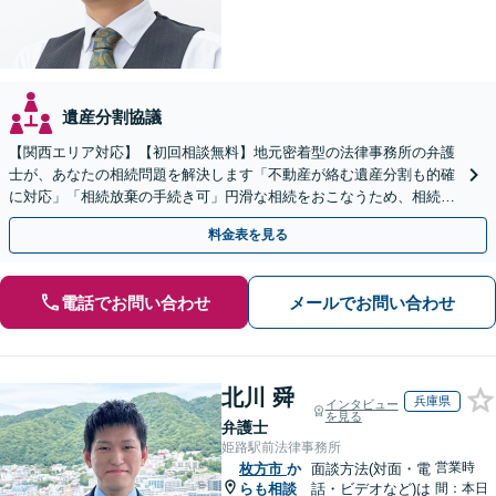
遺産分割協議
【関西エリア対応】【初回相談無料】地元密着型の法律事務所の弁護
士が、あなたの相続問題を解決します「不動産が絡む遺産分割も的確
に対応」「相続放棄の手続き可」円滑な相続をおこなうため、相続問
題は自分の代で解決しましょう【完全個室制】
料金表を見る
電話でお問い合わせ
メールでお問い合わせ
北川 舜
兵庫県
インタビュー
を見る
弁護士
姫路駅前法律事務所
営業時
枚方市
か
面談方法(対面・電
らも相談
話・ビデオなど)は
間：本日