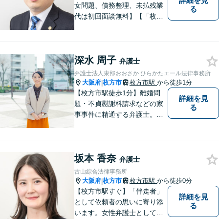
詳細を見
女問題、債務整理、未払残業
る
代は初回面談無料】【「枚方
市駅」から徒歩30秒】じっく
りとお話を聞く姿勢を大切に
し、依頼者様の状況を十分に
深水 周子
ヒアリングし、あらゆる観点
弁護士
から解決策をご提案してまい
弁護士法人東部おおさか ひらかたエール法律事務所
ります。
大阪府
枚方市
枚方市駅
から徒歩1分
|
【枚方市駅徒歩1分】離婚問
詳細を見
題・不貞慰謝料請求などの家
る
事事件に精通する弁護士。依
頼者さまと同じ目線に立ち、
最善の解決方法をご提案。次
のステップへ進むお手伝いを
坂本 香奈
致します。どんなお悩みで
弁護士
も、ご相談ください。【キッ
古山綜合法律事務所
ズスペースあり】
大阪府
枚方市
枚方市駅
から徒歩0分
|
【枚方市駅すぐ】「伴走者」
詳細を見
として依頼者の思いに寄り添
る
います。女性弁護士としての