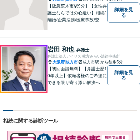
【阪急茨木市駅9分】【女性弁
詳細を見
護士ならではの心遣い】相続/
る
離婚/企業法務/医療事故/交通
事故/借金問題など幅広く対応
可能。プライバシーを厳守
し、依頼者様のお話に耳を傾
け、少しでもお気持ちが和ら
岩田 和也
弁護士
ぐよう心がけております。
弁護士法人アイリス 枚方みらい法律事務所
大阪府
枚方市
枚方市駅
から徒歩5分
|
【初回面談無料】【弁護士歴1
詳細を見
0年以上】依頼者様のご希望に
る
できる限り寄り添い解決へと
導きます 【離婚問題】同事務
所の女性弁護士と連携して慰
謝料や財産分与などに対応。
夫婦カウンセラーの資格保有
【相続問題】セミナー講師や
相続に関する診断ツール
書籍執筆の経験あり【枚方市
駅5分】