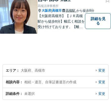
高槻法律事務所
大阪府
高槻市
高槻駅
から徒歩8分
|
【大阪府高槻市】【ＪＲ高槻
詳細を見
駅から徒歩8分】幅広く相談を
る
受け付けております。【離
婚】【借金】【労働問題】な
どのトラブル解決から、【相
続】【遺言】【成年後見】な
ど将来の不安の予防まで。
エリア
大阪府、高槻市
変更
相談内容
相続・遺言、自筆証書遺言の作成
変更
詳細条件
未選択
変更