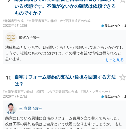
いる状態です。不備がないかの確認は依頼できる
ものですか？
#離婚書類作成
#自筆証書遺言の作成
#公正証書遺言の作成
2023年9月13日
役にたった
1
匿名A
弁護士
法律相談という形で、1時間いくらというお願いしてみたらいかがでし
ょうか。複雑なものではなければ、その場で有益な情報は得られると
思います。
10
自宅リフォーム契約の支払い負担を回避する方法
は？
#自筆証書遺言の作成
#遺言
#公正証書遺言の作成
#個人・プライベート
2026年7月27日
役にたった
2
王 宣麟
弁護士
懇意にしている男性に自宅のリフォーム費用を立て替えてもらった、
改修工事の契約名義はご自身という状況になりますでしょうか。 もし