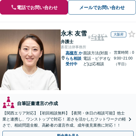
電話でお問い合わせ
メールでお問い合わせ
永木 友雪
大阪府
インタビュ
ーを見る
弁護士
蒼星法律事務所
営業時間：0
高槻市
か
面談方法(対面・
らも相談
電話・ビデオな
9:00~21:00
受付中
ど)は応相談
（平日）
自筆証書遺言の作成
【関西エリア対応】【初回相談無料】【夜間・休日の相談可能】他士
業と連携し、ワンストップで対応！ 若さを活かしたフットワークの軽
さで、相続問題全般、高齢者の遺言作成、成年後見業務に対応！！
料金表を見る