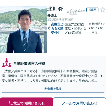
北川 舜
兵庫県
インタビュー
を見る
弁護士
姫路駅前法律事務所
営業時間：0
高槻市
か
面談方法(対面・
らも相談
電話・ビデオな
9:00~19:00
受付中
ど)は応相談
（平日）
自筆証書遺言の作成
【大阪／兵庫エリア対応】【初回相談無料】不動産相続、遺産分割協
議、遺留分、限定承認はお任せください。不動産業者や税理士など必
要な業者と連携し、より良い相続に向けて尽力します。早めのご相談
が複雑化を防ぐカギとなります【休日相談可】
料金表を見る
電話でお問い合わせ
メールでお問い合わせ