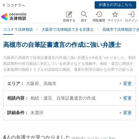
弁護士の方はこちら
ココナラへ
投稿する
探す
閲覧履歴
マイリスト
ログイン
ココナラ法律相談
大阪府で法律相談できる弁護士
高槻市で法律相談で
高槻市の自筆証書遺言の作成に強い弁護士
大阪府の高槻市で自筆証書遺言の作成に強い弁護士が4名見つかりました。初回
面談無料や休日面談に対応している弁護士なども掲載中。相続・遺言に関係す
る家族間の相続トラブルや認知症の相続、遺産分割等の細かな分野での絞り込
み検索もでき便利です。特に東京スタートアップ法律事務所 高槻支店の表 剛志
弁護士や高槻法律事務所の濵内 庄永弁護士、しののめ法律事務所の田中 紀子弁
エリア
大阪府、高槻市
変更
護士のプロフィール情報や弁護士費用、強みなどが注目されています。『高槻
市で土日や夜間に発生した自筆証書遺言の作成のトラブルを今すぐに弁護士に
相談内容
相続・遺言、自筆証書遺言の作成
変更
相談したい』『自筆証書遺言の作成のトラブル解決の実績豊富な近くの弁護士
を検索したい』『初回相談無料で自筆証書遺言の作成を法律相談できる高槻市
内の弁護士に相談予約したい』などでお困りの相談者さんにおすすめです。
詳細条件
未選択
変更
4
人の弁護士が見つかりました
(検索結果について詳しくは
こちら
)