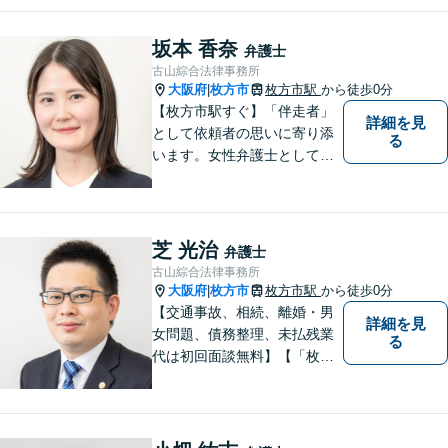
坂本 香奈
弁護士
古山綜合法律事務所
大阪府
枚方市
枚方市駅
から徒歩0分
|
【枚方市駅すぐ】「伴走者」
詳細を見
として依頼者の思いに寄り添
る
います。女性弁護士としての
視点を生かし、安心して話せ
る雰囲気づくりにも努めてお
りますので、気になることが
あればどうぞ気軽にお声がけ
芝 光治
弁護士
ください。【オンライン・電
古山綜合法律事務所
話相談可】【完全個室・防音
大阪府
枚方市
枚方市駅
から徒歩0分
|
対応】
【交通事故、相続、離婚・男
詳細を見
女問題、債務整理、未払残業
る
代は初回面談無料】【「枚方
市駅」から徒歩30秒】じっく
りとお話を聞く姿勢を大切に
し、依頼者様の状況を十分に
ヒアリングし、あらゆる観点