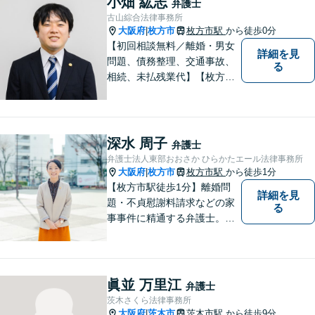
小畑 紘志
弁護士
から解決策をご提案してまい
古山綜合法律事務所
ります。
大阪府
枚方市
枚方市駅
から徒歩0分
|
【初回相談無料／離婚・男女
詳細を見
問題、債務整理、交通事故、
る
相続、未払残業代】【枚方市
駅から徒歩30秒】ご相談者の
不安な気持ちにじっくり寄り
添い、困難な問題の解決のた
めのお手伝いをしています。
深水 周子
弁護士
弁護士法人東部おおさか ひらかたエール法律事務所
大阪府
枚方市
枚方市駅
から徒歩1分
|
【枚方市駅徒歩1分】離婚問
詳細を見
題・不貞慰謝料請求などの家
る
事事件に精通する弁護士。依
頼者さまと同じ目線に立ち、
最善の解決方法をご提案。次
のステップへ進むお手伝いを
致します。どんなお悩みで
眞並 万里江
弁護士
も、ご相談ください。【キッ
茨木さくら法律事務所
ズスペースあり】
大阪府
茨木市
茨木市駅
から徒歩9分
|