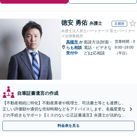
徳安 勇佑
弁護士
京都府
弁護士法人富士パートナーズ 富士パートナー
ズ法律事務所
営業時間：0
高槻市
か
面談方法(対面・
らも相談
電話・ビデオな
9:00~19:00
受付中
ど)は応相談
（平日）
自筆証書遺言の作成
【不動産相続に特化】不動産業者や税理士、司法書士等とも連携し、
正しい評価額や適切な売却時期などをアドバイスします。名義変更な
どの手続きもサポート【ミスのない公正証書遺言】弁護士が法的な観
点から遺言書を作成します。
料金表を見る