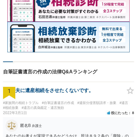
自筆証書遺言の作成の法律Q&Aランキング
1
夫に遺産相続をさせたくないです。
#家族間の相続トラブル
#自筆証書遺言の作成
#遺留分侵害額請求・放棄
#遺言
#相続放棄
#遺言の真偽鑑定・遺言無効
2022年3月1日
役にたった
8
匿名B
弁護士
あなたのお考えが実現できるかどうかは、民法８９２条の「廃除」の