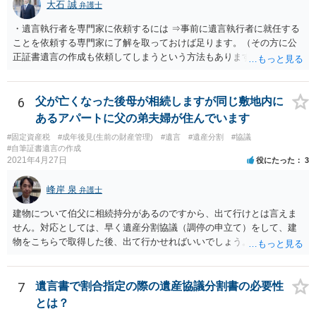
大石 誠
弁護士
・遺言執行者を専門家に依頼するには ⇒事前に遺言執行者に就任する
ことを依頼する専門家に了解を取っておけば足ります。（その方に公
正証書遺言の作成も依頼してしまうという方法もあります） 事前に了
解を取るだけであれば、契約は不要ですし、契約料を払う必要もあり
ません。 遺言執行者に就任し、遺言執行が完了したときの報酬だけ、
弁護士費用としてかかります。 ・亡くなった際に、法務局に預けた自
6
父が亡くなった後母が相続しますが同じ敷地内に
筆証書遺言の存在を親族がなかったものにされる可能性 ⇒自筆の遺言
あるアパートに父の弟夫婦が住んでいます
書を法務局に保管した場合、死亡後、法務局に遺言書の有無を照会す
#固定資産税
#成年後見(生前の財産管理)
#遺言
#遺産分割
#協議
ることになりますので、「法務局に預けた自筆証書遺言の存在を親族
#自筆証書遺言の作成
がなかったもの」にすることはできません。 存在をなかったものにす
2021年4月27日
役にたった
3
るというよりも、遺言の効力を争う（遺言は無効だ）と主張する場合
がありえますが、その予防方法は、遺言者と面談してみないと判断が
峰岸 泉
弁護士
難しいです。
建物について伯父に相続持分があるのですから、出て行けとは言えま
せん。対応としては、早く遺産分割協議（調停の申立て）をして、建
物をこちらで取得した後、出て行かせればいいでしょう。 建物の固定
資産税については、持分に応じた負担が考えられますが、時効にかか
っていない部分については請求すればいいと思います。 なお、家賃に
ついては、お父様自身が遺産分割手続をしなかったのですから、あき
7
遺言書で割合指定の際の遺産協議分割書の必要性
らめるしかないと思います。
とは？