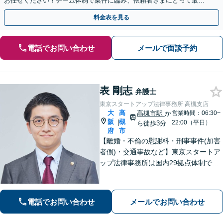
お任せください！チーム体制で案件に臨み、依頼者さまにとって最善
の解決を目指します【堅田駅4分】【無料駐車場あり】
料金表を見る
電話でお問い合わせ
メールで面談予約
表 剛志
弁護士
東京スタートアップ法律事務所 高槻支店
大
高
高槻市駅
か
営業時間：06:30~
阪
槻
|
22:00（平日）
ら徒歩3分
府
市
【離婚・不倫の慰謝料・刑事事件(加害
者側)・交通事故など】東京スタートア
ップ法律事務所は国内29拠点体制で全
国対応！【ご自宅からの電話相談にも
対応(法律相談は完全予約制)】各分野で
専門性の高い弁護士が寄り添い解決を
電話でお問い合わせ
メールでお問い合わせ
サポートします。