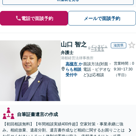
電話で面談予約
メールで面談予約
山口 智之
滋賀県
インタビュ
ーを見る
弁護士
湖都経営法律事務所
営業時間：0
高槻市
か
面談方法(対面・
らも相談
電話・ビデオな
9:30~17:30
受付中
ど)は応相談
（平日）
自筆証書遺言の作成
【初回相談無料】【年間相談実績400件超】空家対策・事業承継に強
み。相続放棄、遺産分割、遺言書作成など相続に関するお困りごとは