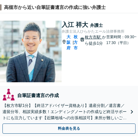
高槻市から近い自筆証書遺言の作成に強い弁護士
入江 祥大
弁護士
弁護士法人ひらかたエール法律事務所
大
枚
枚方市駅
か
営業時間：09:30~
阪
方
|
17:30（平日）
ら徒歩1分
府
市
自筆証書遺言の作成
【枚方市駅1分】【終活アドバイザー資格あり】遺産分割／遺言書／
遺留分等、相談実績多数！エンディングノートの作成など終活サポー
トにも注力しています【近隣地域への出張相談可】来所が難しいご高
齢の方も、お気軽にご相談ください【休日・夜間面談可能】
料金表を見る