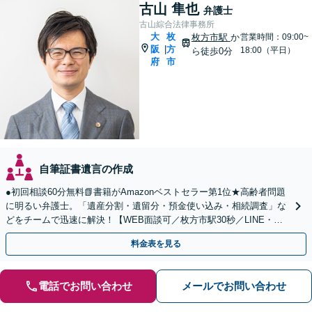
古山 隼也
弁護士
古山綜合法律事務所
大
枚
枚方市駅
か
営業時間：09:00~
阪
方
|
18:00（平日）
ら徒歩0分
府
市
自筆証書遺言の作成
●初回相談60分無料📗書籍がAmazonベストセラー第1位★高齢者問題
に明るい弁護士。「遺産分割・遺留分・預金使い込み・相続調査」な
どをチームで迅速に解決！【WEB面談可／枚方市駅30秒／LINE・電
話・メールで予約OK】
料金表を見る
電話でお問い合わせ
メールでお問い合わせ