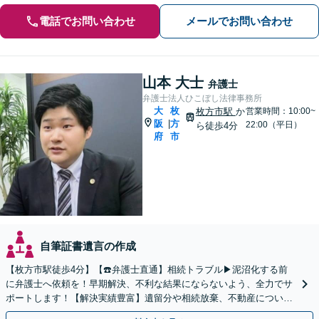
電話でお問い合わせ
メールでお問い合わせ
山本 大士
弁護士
弁護士法人ひこぼし法律事務所
大
枚
枚方市駅
か
営業時間：10:00~
阪
方
|
22:00（平日）
ら徒歩4分
府
市
自筆証書遺言の作成
【枚方市駅徒歩4分】【☎️弁護士直通】相続トラブル▶︎泥沼化する前
に弁護士へ依頼を！早期解決、不利な結果にならないよう、全力でサ
ポートします！【解決実績豊富】遺留分や相続放棄、不動産について
もお気軽にご相談ください。【他士業との連携OK】