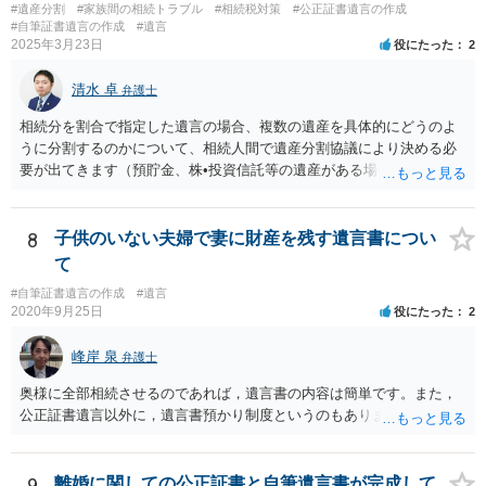
#遺産分割
#家族間の相続トラブル
#相続税対策
#公正証書遺言の作成
#自筆証書遺言の作成
#遺言
2025年3月23日
役にたった
2
清水 卓
弁護士
相続分を割合で指定した遺言の場合、複数の遺産を具体的にどうのよ
うに分割するのかについて、相続人間で遺産分割協議により決める必
要が出てきます（預貯金、株•投資信託等の遺産がある場合に、どの遺
産についても相続分の割合で分けるのか、預貯金はある相続人に、株•
投資信託は他の相続人にというような分け方をするのか等について
は、相続人間で遺産分割協議により決める必要があります）。
8
子供のいない夫婦で妻に財産を残す遺言書につい
て
#自筆証書遺言の作成
#遺言
2020年9月25日
役にたった
2
峰岸 泉
弁護士
奥様に全部相続させるのであれば，遺言書の内容は簡単です。また，
公正証書遺言以外に，遺言書預かり制度というのもあります。
9
離婚に関しての公正証書と自筆遺言書が完成して