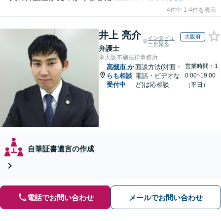
4件中 1-4件を表示
井上 亮介
大阪府
インタビュ
ーを見る
弁護士
東大阪布施法律事務所
営業時間：1
高槻市
か
面談方法(対面・
らも相談
電話・ビデオな
0:00~19:00
受付中
ど)は応相談
（平日）
自筆証書遺言の作成
電話でお問い合わせ
メールでお問い合わせ