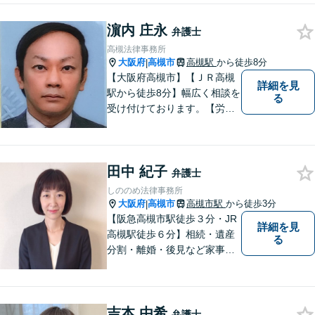
濵内 庄永
弁護士
高槻法律事務所
大阪府
高槻市
高槻駅
から徒歩8分
|
【大阪府高槻市】【ＪＲ高槻
詳細を見
駅から徒歩8分】幅広く相談を
る
受け付けております。【労働
問題】【離婚】【交通事故】
【借金】などのトラブル解決
から【相続】【事業承継】
田中 紀子
【成年後見】など将来の不安
弁護士
の予防まで。
しののめ法律事務所
大阪府
高槻市
高槻市駅
から徒歩3分
|
【阪急高槻市駅徒歩３分・JR
詳細を見
高槻駅徒歩６分】相続・遺産
る
分割・離婚・後見など家事事
件のほか、交通事故・破産・
債務整理を中心に取り扱って
います。一人で悩まず、まず
吉本 由希
はご相談ください。
弁護士