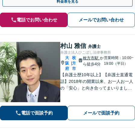
料金表を見る
電話でお問い合わせ
メールでお問い合わせ
村山 雅信
弁護士
弁護士法人ひこぼし法律事務所
大
枚
枚方市駅
か
営業時間：10:00~
阪
方
|
19:00（平日）
ら徒歩4分
府
市
【弁護士歴10年以上】【弁護士直通電
話】2018年の開業以来、お一人お一人
の「安心」と向き合ってまいりまし
た。これまで培ってきた経験と交渉力
を活かし、「頼んでよかった」と言っ
ていただける結果を目指し、迅速かつ
電話で面談予約
メールで面談予約
粘り強く対応することをお約束しま
す。