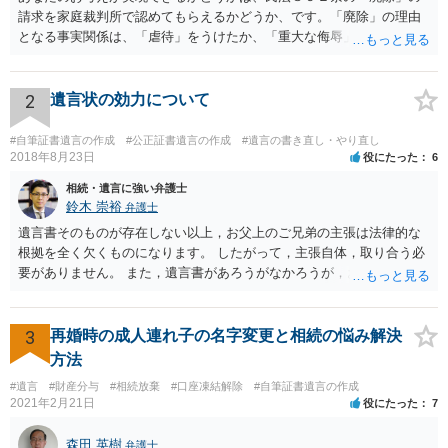
請求を家庭裁判所で認めてもらえるかどうか、です。「廃除」の理由
となる事実関係は、「虐待」をうけたか、「重大な侮辱」を受けた
か、推定相続人たる夫に「その他著しい非行」があったか否かです。
「廃除」は遺言でも可能です（民法８９３条）。 弁護士に具体的な事
情を話して相談して、「廃除」が可能か、実際に法律相談を受けるこ
2
遺言状の効力について
とをお勧めします。
#自筆証書遺言の作成
#公正証書遺言の作成
#遺言の書き直し・やり直し
2018年8月23日
役にたった
6
相続・遺言に強い弁護士
鈴木 崇裕
弁護士
遺言書そのものが存在しない以上，お父上のご兄弟の主張は法律的な
根拠を全く欠くものになります。 したがって，主張自体，取り合う必
要がありません。 また，遺言書があろうがなかろうが，お父上のご兄
弟と面会しなければならない義務はもともとありません。 峰岸先生の
ご回答にもありますが， 代理人弁護士をたてて，その弁護士から相手
方に対して， ・相続に関する主張は法的根拠がなく，一切応じないこ
3
再婚時の成人連れ子の名字変更と相続の悩み解決
と ・今後一切の連絡をしてこないでほしいこと ・連絡を継続してくる
方法
ようであれば警察への通報や法的措置も辞さないこと などを記載した
#遺言
#財産分与
#相続放棄
#口座凍結解除
#自筆証書遺言の作成
書面を発送してもらうことがよろしいように思います。
2021年2月21日
役にたった
7
森田 英樹
弁護士