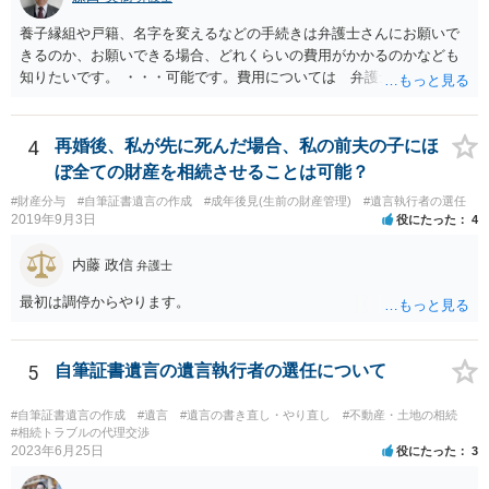
養子縁組や戸籍、名字を変えるなどの手続きは弁護士さんにお願いで
きるのか、お願いできる場合、どれくらいの費用がかかるのかなども
知りたいです。 ・・・可能です。費用については 弁護士と直接面談
の上 内容を確認し 協議の上個別に契約によって決まることになっ
ています。 やはり、成人した子のことまでごちゃごちゃ考えず、自分
の事だけ考えるべきなのでしょうか ・・・お子さんの事をまで含め良
4
再婚後、私が先に死んだ場合、私の前夫の子にほ
い解決案があればお悩みになるのは当然と言えば当然のことです。 彼
ぼ全ての財産を相続させることは可能？
と親子関係を結びたいと思っているが、名字は変えたくない・・・養
#財産分与
#自筆証書遺言の作成
#成年後見(生前の財産管理)
#遺言執行者の選任
子縁組の必要があり 氏も変更することになります。 しかし 彼は成人
2019年9月3日
役にたった
4
しているとは言え、自分の子と私の連れ子、全て平等にしたいと希
望。もちろん私もそうできればと思います。 ・・・婚姻前の契約 あ
内藤 政信
弁護士
るいは 遺言書などで その意思を実現する方法はあります。 弁護
士に相談してみてください。
最初は調停からやります。
5
自筆証書遺言の遺言執行者の選任について
#自筆証書遺言の作成
#遺言
#遺言の書き直し・やり直し
#不動産・土地の相続
#相続トラブルの代理交渉
2023年6月25日
役にたった
3