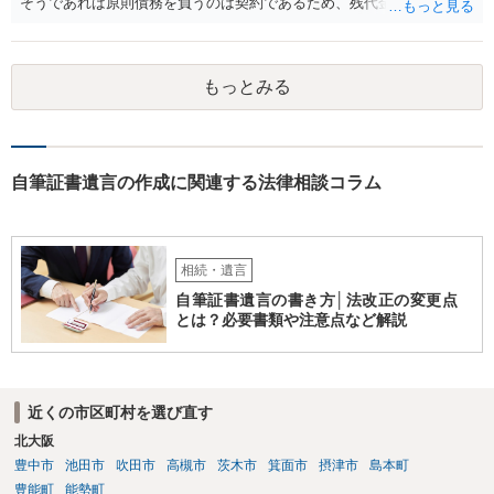
そうであれば原則債務を負うのは契約であるため、残代金を捻出して
もらうよう約束した男性に支払いをお願いするしかないように思われ
ます。 入籍した場合でも、原則契約者が単独で全ての債務を負うこと
には変わりがありません。 なかなか対応に難しい案件であり、公開の
もっとみる
場でアドバイスを行うのも限界があるように思われますので、資料等
を持参のうえ個別に弁護士に相談されることをお勧めします。
自筆証書遺言の作成に関連する法律相談コラム
相続・遺言
自筆証書遺言の書き方│法改正の変更点
とは？必要書類や注意点など解説
近くの市区町村を選び直す
北大阪
豊中市
池田市
吹田市
高槻市
茨木市
箕面市
摂津市
島本町
豊能町
能勢町