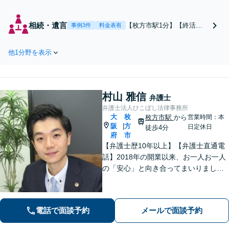
のご相談多数。依頼者
さまのお気持ちに寄り
相続・遺言
【枚方市駅1分】【終活ア
事例3件
料金表有
添いながら解決までサ
ドバイザー資格あり】遺産
ポートします【キッズ
分割／遺言書／遺留分等、
スペース充実】600件
他1分野を表示
相談実績多数！エンディン
以上の相談実績がある
グノートの作成など終活サ
女性弁護士も在籍【休
ポートにも注力しています
日・夜間面談可能】
【近隣地域への出張相談
村山 雅信
可】来所が難しいご高齢の
弁護士
方も、お気軽にご相談くだ
弁護士法人ひこぼし法律事務所
大
枚
さい【休日・夜間面談可
枚方市駅
から
営業時間：本
阪
方
|
日定休日
能】
徒歩4分
府
市
【弁護士歴10年以上】【弁護士直通電
話】2018年の開業以来、お一人お一人
の「安心」と向き合ってまいりまし
た。これまで培ってきた経験と交渉力
を活かし、「頼んでよかった」と言っ
ていただける結果を目指し、迅速かつ
電話で面談予約
メールで面談予約
粘り強く対応することをお約束しま
す。