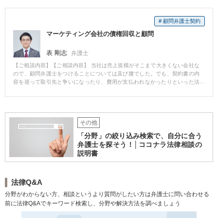
後にお母様からの伝言をお伝えしました。接見終了後、接見結果をお母様に
ご報告し、まずは身柄解放に向けて迅速に動いていくことになりました。被
# 顧問弁護士契約
害者である奥様とコンタクトをとったところ、奥様自身もご本人の身柄拘束
を望んでいなかったようだったので、その旨を録取し書面にまとめました。
マーケティング会社の債権回収と顧問
また、お母様に身元引受書を作成いただき、勾留を阻止する意見書を検察官
及び裁判官に提出し、裁判官と面会を行い、勾留請求却下を求めた結果、ご
表 剛志
弁護士
本人は逮捕された翌々日に無事釈放されました。釈放後、奥様との間で示談
を締結し、その写しと被害届取下げ書を捜査機関に提出し、検察官に対して
【ご相談内容】【ご相談内容】 当社は売上規模がそこまで大きくない会社な
不起訴処分を求めました。 最終的には早期の身柄解放と不起訴処分を獲得す
ので、顧問弁護士をつけることについては及び腰でした。でも、契約書の内
ることができました。なお、ご本人と奥様は離婚する方向で話が進んでいく
容を巡って取引先と争いになったり、費用が支払われなかったりといった法
ことになりました。
律トラブルは時々起きており、顧問弁護士の必要性は感じていました。 【解
決の過程と結果】 思い切って東京スタートアップ法律事務所に相談したとこ
ろ、会社規模に応じた顧問料を設定してくださいました。また、顧問契約の
内容も法的アドバイスだけではなく、督促状の送付や契約書のレビュー、法
その他
的な調査など、柔軟に対応してくださいます。相談を持ちかけた時のレスポ
ンスの早さも大きな魅力の一つです。 【コメント】 中小企業だからといっ
「分野」の絞り込み検索で、自分に合う
て、顧問弁護士が必要ないという理由はありません。むしろ、小さな会社の
弁護士を探そう！│ココナラ法律相談の
方が取引先から舐められたり契約書の穴を突かれたりして、対価が支払われ
説明書
ないということは多々あります。まずはそうならないようにビジネスモデル
の設計が必要です。契約書もきちんと整えなければなりません。また、スポ
ットで督促等を行うとなるとどうしても費用がかさんでしまうんで、顧問契
約をいただいてその範囲内で柔軟に対応していくということがベストである
法律Q&A
と判断しました。
分野がわからない方、相談というより質問がしたい方は弁護士に問い合わせる
前に法律Q&Aでキーワード検索し、分野や解決方法を調べましょう