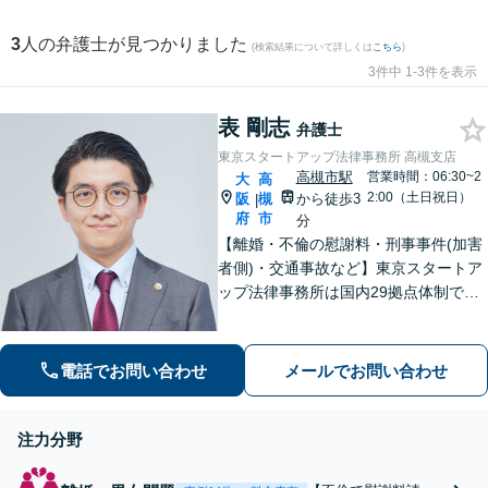
3
人の弁護士が見つかりました
(検索結果について詳しくは
こちら
)
3件中 1-3件を表示
表 剛志
弁護士
東京スタートアップ法律事務所 高槻支店
高槻市駅
営業時間：06:30~2
大
高
2:00（土日祝日）
阪
槻
から徒歩3
|
府
市
分
【離婚・不倫の慰謝料・刑事事件(加害
者側)・交通事故など】東京スタートア
ップ法律事務所は国内29拠点体制で全
国対応！【ご自宅からの電話相談にも
対応(法律相談は完全予約制)】各分野で
専門性の高い弁護士が寄り添い解決を
電話でお問い合わせ
メールでお問い合わせ
サポートします。
注力分野