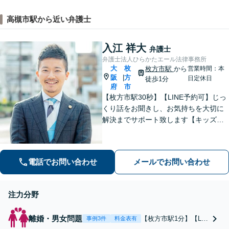
高槻市駅から近い弁護士
入江 祥大
弁護士
弁護士法人ひらかたエール法律事務所
大
枚
枚方市駅
から
営業時間：本
阪
方
|
日定休日
徒歩1分
府
市
【枚方市駅30秒】【LINE予約可】じっ
くり話をお聞きし、お気持ちを大切に
解決までサポート致します【キッズス
ペース充実】1000件以上の離婚問題を
対応した女性弁護士も在籍【事前予約
で平日夜間面談可】
電話でお問い合わせ
メールでお問い合わせ
注力分野
離婚・男女問題
【枚方市駅1分】【LIN
事例3件
料金表有
E予約可】子ども関連