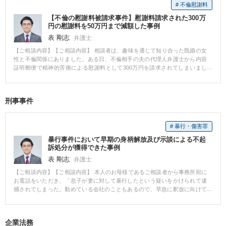
# 不倫慰謝料
【不倫の慰謝料被請求事件】慰謝料請求された300万
円の慰謝料を50万円まで減額した事例
表 剛志
弁護士
【ご相談内容】【ご相談内容】 相談者は、趣味を通じて知り合った既婚の女
性と不倫関係にありました。ある日、不倫相手の夫の代理人弁護士から内容
証明郵便で精神的苦痛による慰謝料として300万円を請求されてしまいまし
た。また、支払いに応じない場合には裁判を起こすという内容に困り、当事
務所にご相談にいらっしゃいました。 【解決の過程と結果】 ご依頼後、相手
方の代理人と減額交渉を行いました。本件では不倫相手である女性はすでに
刑事事件
夫とは離婚を前提に別居しており相手側夫婦の婚姻関係は破綻していまし
た。また、不倫の期間や回数も少ないことなどの事情を鑑みると請求された
金額は高額すぎるという主張をし、最終的には求償権の放棄をお約束した上
# 暴行・傷害罪
で、慰謝料は300万円から250万円減額となり、50万円を支払いすることで解
決しました。
暴行事件において早期の身柄解放及び示談による不起
訴処分が獲得できた事例
表 剛志
弁護士
【ご相談内容】【ご相談内容】 本人のお母様であるご相談者から事務所宛に
お電話をいただき、「息子が妻に対して暴行したという疑いをかけられて逮
捕されてしまった。勤めている会社のこともあるので、早急に釈放に向けて
動いてほしい」というお問い合わせをいただきました。状況について確認
し、今後の流れについてご説明し、すぐに逮捕された警察署に連絡を取り、
当事務所の弁護士が接見に向かいました。 【解決の過程と結果】 接見におい
企業法務
てまずは被疑事実の確認、次に取調べ対応等についてアドバイスを行い、最