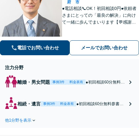
府
市
●電話相談📞OK！初回相談0円●依頼者
さまにとっての「最良の解決」に向け
て一緒に歩んでまいります【💬感謝の
声多数！】丁寧・わかりやすい説明。
安心してご相談ください【弁護士歴10
年以上】【土日祝日対応】【枚方市駅3
電話でお問い合わせ
メールでお問い合わせ
0秒／駅近で便利】
注力分野
離婚・男女問題
●初回相談60分無料●
事例3件
料金表有
【WEB面談も対応】
【女性弁護士も対応
可】一緒に解決策を考
相続・遺言
●初回相談60分無料📗書籍
事例3件
料金表有
えます！きめ細やかな
がAmazonベストセラー第1
対応で、解決までサポ
位★高齢者問題に明るい弁
ート「子どもと幸せに
他1分野を表示
護士。「遺産分割・遺留
なります」「相手の主
分・預金使い込み・相続調
張を予測してくれたの
査」などをチームで迅速に
で、心の準備ができま