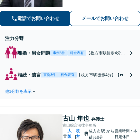
話での相談予約は22時まで、メール・L
INEなら24時間対応！丁寧な聞き取り
と対応で不安を取り除けるよう努めま
電話でお問い合わせ
メールでお問い合わせ
す。
注力分野
離婚・男女問題
【枚方市駅徒歩4分】
事例3件
料金表有
【☎️弁護士直通】どの
ように話し合いを進め
るか、一緒に考えまし
相続・遺言
【枚方市駅徒歩4分】【☎️弁
事例3件
料金表有
ょう【財産分与、親
護士直通】相続トラブル▶︎
権、面会交流、養育
泥沼化する前に弁護士へ依
費】依頼者さまに寄り
他1分野を表示
頼を！早期解決、不利な結
添い、解決を目指しま
果にならないよう、全力で
す。どんな些細なこと
サポートします！【解決実
でも大丈夫！まずはお
績豊富】遺留分や相続放
気軽にご相談ください
古山 隼也
棄、不動産についてもお気
弁護士
【子連れ相談OK】
軽にご相談ください。【他
古山綜合法律事務所
大
枚
士業との連携OK】
枚方市駅
から
営業時間：本
阪
方
|
日定休日
徒歩0分