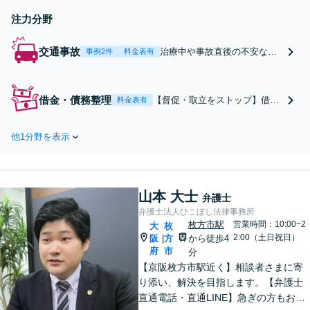
注力分野
交通事故
治療中や事故直後の不安な時
事例2件
料金表有
期だからこそ、保険会社との
タフな交渉はプロにお任せく
ださい。「適正な賠償額」と
借金・債務整理
【督促・取立をストップ】借金
料金表有
「治療に専念できる環境」を
問題の解決は「早さ」が鍵で
勝ち取り、納得のいく解決を
す。 破産・個人再生・任意整
目指します。
他1分野を表示
理。あなたの状況に合わせた方
法で、生活再建をサポートしま
す。批判することは決してあり
ません。安心してご相談くださ
山本 大士
い。
弁護士
弁護士法人ひこぼし法律事務所
枚方市駅
営業時間：10:00~2
大
枚
2:00（土日祝日）
阪
方
から徒歩4
|
府
市
分
【京阪枚方市駅近く】相談者さまに寄
り添い、解決を目指します。【弁護士
直通電話・直通LINE】急ぎの方もお電