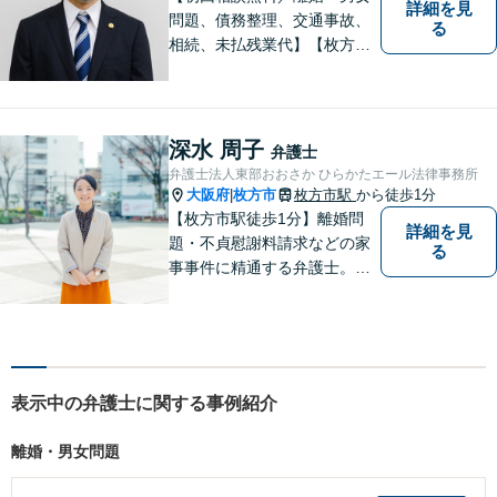
詳細を見
問題、債務整理、交通事故、
る
相続、未払残業代】【枚方市
駅から徒歩30秒】ご相談者の
不安な気持ちにじっくり寄り
添い、困難な問題の解決のた
めのお手伝いをしています。
深水 周子
弁護士
弁護士法人東部おおさか ひらかたエール法律事務所
大阪府
枚方市
枚方市駅
から徒歩1分
|
【枚方市駅徒歩1分】離婚問
詳細を見
題・不貞慰謝料請求などの家
る
事事件に精通する弁護士。依
頼者さまと同じ目線に立ち、
最善の解決方法をご提案。次
のステップへ進むお手伝いを
致します。どんなお悩みで
も、ご相談ください。【キッ
表示中の弁護士に関する事例紹介
ズスペースあり】
離婚・男女問題