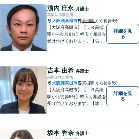
解決！【WEB面談可／枚方
した」など、感謝の声
濵内 庄永
市駅30秒／LINE・電話・メ
弁護士
多数【子連れ相談可】
ールで予約OK】
高槻法律事務所
大阪府
高槻市
高槻駅
から徒歩8分
|
【大阪府高槻市】【ＪＲ高槻
詳細を見
駅から徒歩8分】幅広く相談を
る
受け付けております。【労働
問題】【離婚】【交通事故】
【借金】などのトラブル解決
から【相続】【事業承継】
【成年後見】など将来の不安
吉本 由希
弁護士
の予防まで。
高槻法律事務所
大阪府
高槻市
高槻駅
から徒歩8分
|
【大阪府高槻市】【ＪＲ高槻
詳細を見
駅から徒歩8分】幅広く相談を
る
受け付けております。【離
婚】【借金】【労働問題】な
どのトラブル解決から、【相
続】【遺言】【成年後見】な
ど将来の不安の予防まで。
坂本 香奈
弁護士