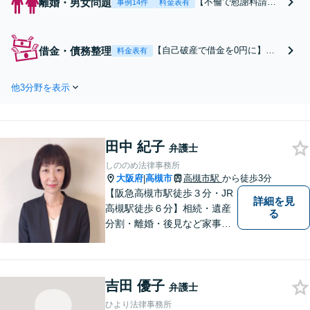
離婚・男女問題
【不倫で慰謝料請求
事例14件
料金表有
されたら】【毎月100
名以上の相談実績】
内容証明の通知が届
借金・債務整理
【自己破産で借金を0円に】
料金表有
いてお困りの方はご
【借金・債務整理の相談実績5,0
相談下さい。慰謝料
00件以上】自己破産の免責許可
の減額交渉に強い弁
他3分野を表示
を受けられなかった場合、弁護
護士が裁判を回避し
士費用の返金保証ありで安心。
ながら粘り強く交渉
初回相談料は0円。任意整理や
いたします。【当日
個人再生にも対応【土日祝日・
中の相談可(予約制)】
田中 紀子
夜間も相談受付】【費用の分割
弁護士
【関西エリア全域対
払い可】
しののめ法律事務所
応】
大阪府
高槻市
高槻市駅
から徒歩3分
|
【阪急高槻市駅徒歩３分・JR
詳細を見
高槻駅徒歩６分】相続・遺産
る
分割・離婚・後見など家事事
件のほか、交通事故・破産・
債務整理を中心に取り扱って
います。一人で悩まず、まず
吉田 優子
はご相談ください。
弁護士
ひより法律事務所