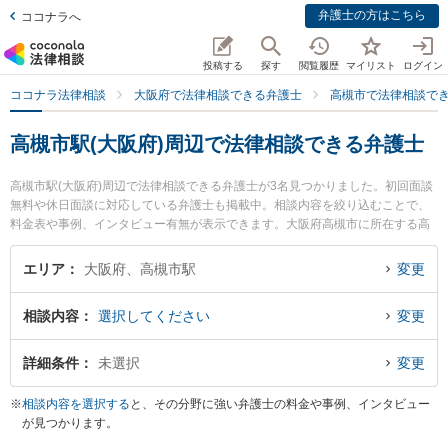
弁護士の方はこちら
ココナラへ
投稿する
探す
閲覧履歴
マイリスト
ログイン
ココナラ法律相談
大阪府で法律相談できる弁護士
高槻市で法律相談で
高槻市駅(大阪府)周辺で法律相談できる弁護士
高槻市駅(大阪府)周辺で法律相談できる弁護士が3名見つかりました。初回面談
無料や休日面談に対応している弁護士も掲載中。相談内容を絞り込むことで、
料金表や事例、インタビュー有無が表示できます。大阪府高槻市に所在する高
槻市駅は阪急京都本線沿線の駅です。より多くの弁護士から探したいときは市
区町村検索や同一路線のより大きな駅も追加選択して探すと良いでしょう。特
エリア
大阪府、高槻市駅
変更
に東京スタートアップ法律事務所 高槻支店の表 剛志弁護士やしののめ法律事務
所の田中 紀子弁護士、ひより法律事務所の吉田 優子弁護士のプロフィール情報
相談内容
選択してください
変更
や弁護士費用、強みなどが注目されています。『売掛金回収のトラブルを勤務
先から通いやすい高槻市駅周辺に事務所を構える弁護士に面談予約したい』
『売掛金回収のトラブル解決の実績豊富な高槻市駅近くの弁護士を検索した
詳細条件
未選択
変更
い』『初回無料で売掛金回収を法律相談できる高槻市駅付近の弁護士に面談予
約したい』などでお困りの相談者さんにおすすめです。
※
相談内容を選択する
と、その分野に強い弁護士の料金や事例、インタビュー
が見つかります。