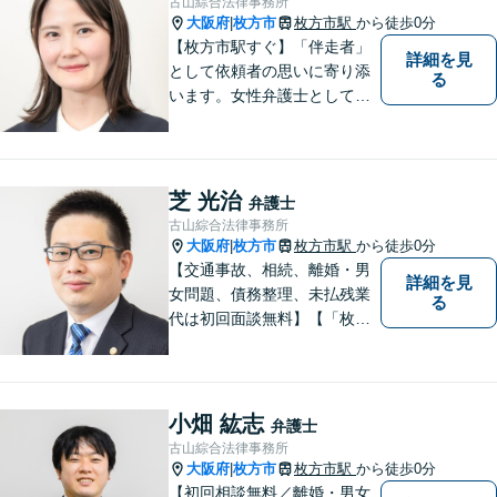
古山綜合法律事務所
大阪府
枚方市
枚方市駅
から徒歩0分
|
【枚方市駅すぐ】「伴走者」
詳細を見
として依頼者の思いに寄り添
る
います。女性弁護士としての
視点を生かし、安心して話せ
る雰囲気づくりにも努めてお
りますので、気になることが
あればどうぞ気軽にお声がけ
芝 光治
弁護士
ください。【オンライン・電
古山綜合法律事務所
話相談可】【完全個室・防音
大阪府
枚方市
枚方市駅
から徒歩0分
|
対応】
【交通事故、相続、離婚・男
詳細を見
女問題、債務整理、未払残業
る
代は初回面談無料】【「枚方
市駅」から徒歩30秒】じっく
りとお話を聞く姿勢を大切に
し、依頼者様の状況を十分に
ヒアリングし、あらゆる観点
小畑 紘志
弁護士
から解決策をご提案してまい
古山綜合法律事務所
ります。
大阪府
枚方市
枚方市駅
から徒歩0分
|
【初回相談無料／離婚・男女