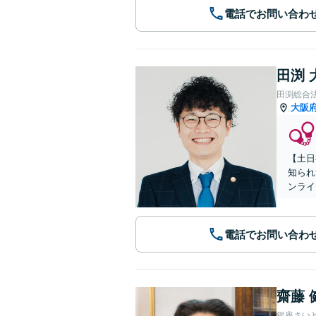
電話でお問い合わ
田渕 
田渕総合
大阪
【土日
知られ
ンライ
電話でお問い合わ
齋藤 
銀座さい