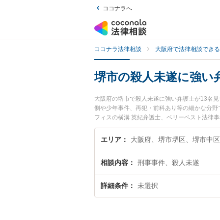
ココナラへ
ココナラ法律相談
大阪府で法律相談できる
堺市の殺人未遂に強い
大阪府の堺市で殺人未遂に強い弁護士が13名
側や少年事件、再犯・前科あり等の細かな分野
フィスの横溝 英紀弁護士、ベリーベスト法律
た殺人未遂のトラブルを今すぐに弁護士に相談
弁護士に相談予約したい』などでお困りの相談
エリア
大阪府、堺市堺区、堺市中区
相談内容
刑事事件、殺人未遂
詳細条件
未選択