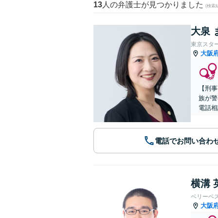
13
人の弁護士が見つかりました
(検索
大泉 
東京スタ
大阪
【刑事
族が警
電話相
電話でお問い合わ
横溝 
ベリーベ
大阪