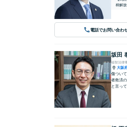
柄解放
電話でお問い合わ
坂田 
福智法律
大阪
傷ついて
者救済の
と言って