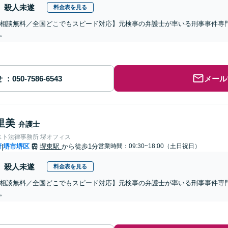
殺人未遂
料金表を見る
相談無料／全国どこでもスピード対応】元検事の弁護士が率いる刑事事件専
。
せ
メール
里美
弁護士
スト法律事務所 堺オフィス
府
堺市堺区
堺東駅
から徒歩1分
営業時間：09:30~18:00（土日祝日）
|
殺人未遂
料金表を見る
相談無料／全国どこでもスピード対応】元検事の弁護士が率いる刑事事件専
。