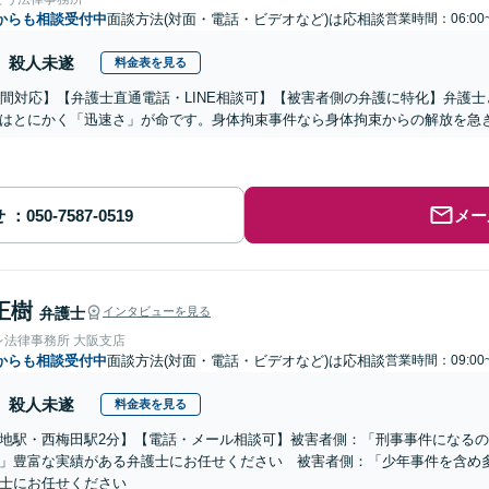
からも相談受付中
面談方法(対面・電話・ビデオなど)は応相談
営業時間：06:00
殺人未遂
料金表を見る
時間対応】【弁護士直通電話・LINE相談可】【被害者側の弁護に特化】弁護
はとにかく「迅速さ」が命です。身体拘束事件なら身体拘束からの解放を急
せ
メー
正樹
弁護士
インタビューを見る
レ法律事務所 大阪支店
からも相談受付中
面談方法(対面・電話・ビデオなど)は応相談
営業時間：09:00
殺人未遂
料金表を見る
地駅・西梅田駅2分】【電話・メール相談可】被害者側：「刑事事件になる
」豊富な実績がある弁護士にお任せください 被害者側：「少年事件を含め
士にお任せください