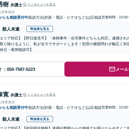
秀樹
弁護士
インタビューを見る
法律事務所
からも相談受付中
面談方法(対面・電話・ビデオなど)は応相談
営業時間：10:00
殺人未遂
料金表を見る
エリア対応】【即日接見可】「身柄事件・在宅事件どちらも対応」逮捕され
取り除けるように、私が全力でサポートします！犯罪の種類問わず幅広く対
休日・夜間相談可】
せ
メール
泰寛
弁護士
インタビューを見る
法律事務所
からも相談受付中
面談方法(対面・電話・ビデオなど)は応相談
営業時間：10:00
殺人未遂
料金表を見る
エリア対応】【初回面談無料】逮捕や警察からの連絡でお困りなら今すぐご