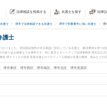
法律相談を投稿する
弁護士を探す
法律Q
弁護士
堺市で法律相談できる弁護士
堺市で刑事事件に強い弁護士
堺
弁護士
見つかりました。初回面談無料や休日面談に対応している弁護士、解決事例を持つ弁
での絞り込み検索もでき便利です。特に東京スタートアップ法律事務所 堺支店の大泉
事務所 堺オフィスの安達 里美弁護士のプロフィール情報や弁護士費用、強みなどが
したい』『殺人未遂のトラブル解決の実績豊富な近くの弁護士を検索したい』『初
者さんにおすすめです。
、堺市東区、堺市西区、堺市南区、堺市北区、堺市美原区