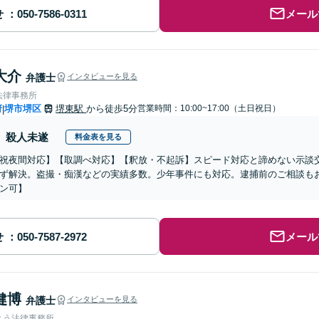
せ
メール
大介
弁護士
インタビューを見る
法律事務所
府
堺市堺区
堺東駅
から徒歩5分
営業時間：10:00~17:00（土日祝日）
|
殺人未遂
料金表を見る
祝夜間対応】【取調べ対応】【釈放・不起訴】スピード対応と諦めない示談
ず解決。盗撮・痴漢などの実績多数。少年事件にも対応。逮捕前のご相談も
ン可】
せ
メール
健博
弁護士
インタビューを見る
とう法律事務所