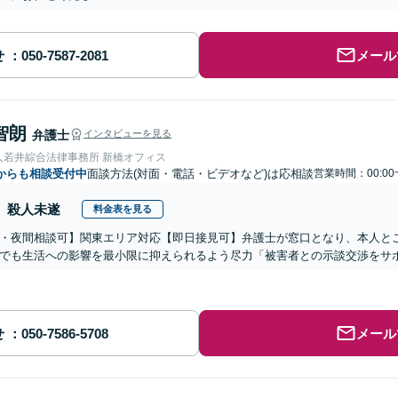
せ
メール
智朗
弁護士
インタビューを見る
人若井綜合法律事務所 新橋オフィス
からも相談受付中
面談方法(対面・電話・ビデオなど)は応相談
営業時間：00:00
殺人未遂
料金表を見る
・夜間相談可】関東エリア対応【即日接見可】弁護士が窓口となり、本人と
でも生活への影響を最小限に抑えられるよう尽力「被害者との示談交渉をサ
せ
メール