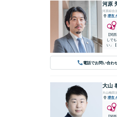
河原 
河原綜合
堺市
【関西
しでも
い」【
電話でお問い合わ
大山 
大山梅田
堺市
【関西