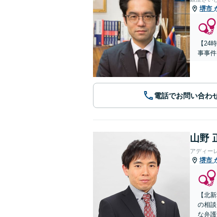
堺市
【24
事事件
電話でお問い合わ
山野 
アディー
堺市
【北新
の相談
な弁護