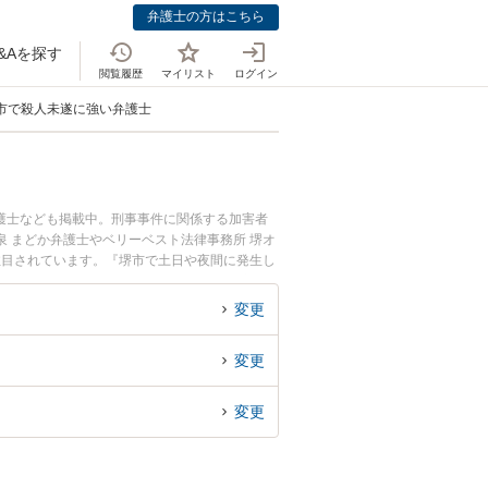
弁護士の方はこちら
&Aを探す
閲覧履歴
マイリスト
ログイン
市で殺人未遂に強い弁護士
護士なども掲載中。刑事事件に関係する加害者
 まどか弁護士やベリーベスト法律事務所 堺オ
注目されています。『堺市で土日や夜間に発生し
回相談無料で殺人未遂を法律相談できる堺市内の
変更
変更
変更