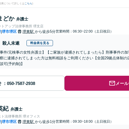
結果について詳しくは
こちら
)
まどか
弁護士
ートアップ法律事務所 堺支店
府
堺市堺区
堺東駅
から徒歩5分
営業時間：06:30~22:00（土日祝日）
|
殺人未遂
料金表を見る
事件/元検事の女性弁護士】【ご家族が逮捕されてしまったら】刑事事件の加
察に逮捕されてしまった方は無料相談をご利用ください【全国29拠点体制の
談可(予約制)】
せ
メール
英紀
弁護士
スト法律事務所 堺オフィス
府
堺市堺区
堺東駅
から徒歩1分
営業時間：09:30~18:00（土日祝日）
|