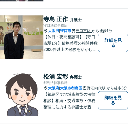
ン力と精神的なタフさが強
み。依頼者さまにとって身近
で頼れる弁護士を目指しま
寺島 正作
弁護士
す。【休日相談可】【今福鶴
守口法律事務所
見駅2分】
大阪府
守口市
守口市駅
から徒歩1分
|
【休日・夜間相談可】【守口
詳細を見
市駅1分】債務整理の相談件数
る
2000件以上の経験を活かし、
依頼者様の法律問題を徹底的
にバックアップいたします。
どなたでも相談しやすく、依
頼者様が不安を抱かないよう
松浦 宏彰
弁護士
に、わかりやすく的確なアド
都島法律事務所
バイスを心がけております。
大阪府
大阪市都島区
野江内代駅
から徒歩3分
|
【都島区で地域密着型の法律
詳細を見
相談】相続・交通事故・債務
る
整理に注力する弁護士が親身
に対応。費用や手続きを明確
に説明し、あなたの不安を解
消します。大阪市都島区の皆