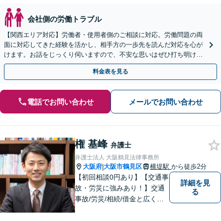
会社側の労働トラブル
【関西エリア対応】労働者・使用者側のご相談に対応。労働問題の両
面に対応してきた経験を活かし、相手方の一歩先を読んだ対応を心が
けます。お話をじっくり伺いますので、不安な思いはぜひ打ち明けて
ください【夜間・休日相談可（要予約）】
料金表を見る
電話でお問い合わせ
メールでお問い合わせ
権 基峰
弁護士
弁護士法人 大阪鶴見法律事務所
大阪府
大阪市鶴見区
横堤駅
から徒歩2分
|
【初回相談0円あり】【交通事
詳細を見
故・労災に強みあり！】交通
る
事故/労災/相続/借金と広く法
律問題に対応。【横堤駅2分】
法律トラブルに巻き込まれた/