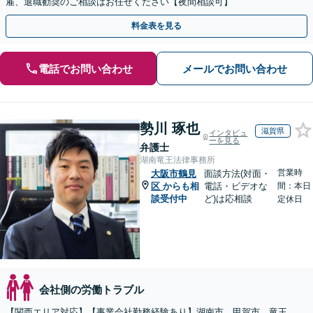
雇、退職勧奨のご相談はお任せください【夜間相談可】
料金表を見る
電話でお問い合わせ
メールでお問い合わせ
勢川 琢也
滋賀県
インタビュ
ーを見る
弁護士
湖南竜王法律事務所
営業時
大阪市鶴見
面談方法(対面・
区
からも相
電話・ビデオな
間：本日
談受付中
ど)は応相談
定休日
会社側の労働トラブル
【関西エリア対応】【事業会社勤務経験あり】湖南市、甲賀市、竜王