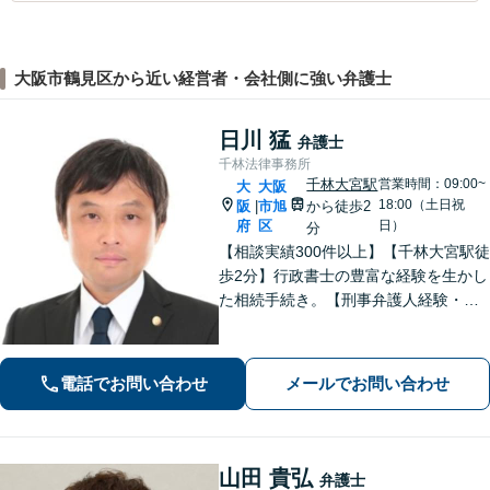
大阪市鶴見区から近い経営者・会社側に強い弁護士
日川 猛
弁護士
千林法律事務所
千林大宮駅
営業時間：09:00~
大
大阪
18:00（土日祝
阪
市旭
から徒歩2
|
府
区
日）
分
【相談実績300件以上】【千林大宮駅徒
歩2分】行政書士の豊富な経験を生かし
た相続手続き。【刑事弁護人経験・示
談成立実績多数】示談交渉による不起
訴処分や早期の身柄解放が可能。自宅
を残す債務整理のノウハウ多数。不動
電話でお問い合わせ
メールでお問い合わせ
産業者とも連携。
山田 貴弘
弁護士