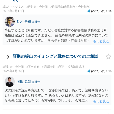
る可能性が高いと思います。 具体的事案での見通しや戦略については
#法人・ビジネス
#経営者・会社側
#退職理由(自己都合・会社都合)
個別事情によりますので、顧問弁護士の先生等とよくご相談なさるの
2018年2月11日
役にたった
14
が良いかと思います。
鈴木 崇裕
弁護士
辞任することは可能です。ただし会社に対する損害賠償債務を追う可
能性は完全には否定できません。 辞任を制限する約定の効力について
は学説が分かれていますが，そもそも無効（辞任は可能）と考える説
と，辞任の効力自体は認め，会社に対する債務不履行責任を負わされ
る可能性があると考える説が有力です。 ただし，いずれの説をとった
場合でも，会社にとって「不利な時期」に辞任したときは，「やむを
9
証拠の提出タイミングと戦略についてのご相談
得ない事由」がない限り，会社の損害を賠償しなければならなくなり
ます。 健康上の理由は「やむを得ない事由」の典型ですが，程度によ
#経営者・会社側
#不当解雇
#退職勧奨
#訴訟・損害賠償請求
って異なります。 子会社の代表取締役が辞任を認めてくれるのであれ
2025年1月20日
役にたった
15
ば，少なくとも法律上は，親会社（子会社にとっての株主）の承諾は
必要ありません。 なお，子会社の代表取締役には，取締役辞任の登記
岡田 晃朝
弁護士
をしてもらわなければなりません。 親会社が株主代表訴訟を提起する
次の段階の訴訟を意識して、 交渉段階では、あえて、証拠を出さない
ことは理論上可能ですが，あなたに対して追及できる責任は，あなた
という作戦もあり得ますか？ あるといえばありますが、決定的なもの
自身が会社に対して追う責任（例えば任務懈怠責任）の範囲に留まり
なら先に出して話をつける方が良いでしょう。 会社にとっても負担で
ます。子会社の負債をあなたに負わせることはできません。 実際上問
す。 また、そういう駆け引きは、裁判所における心象はよくないで
題となるのは，親会社からの圧力により，子会社の代表取締役があな
す。 それと認定はある事実と証拠の関係でされるので、一般の方が思
たの辞任に応じてくれない場合ですね。 子会社の代表取締役が全く動