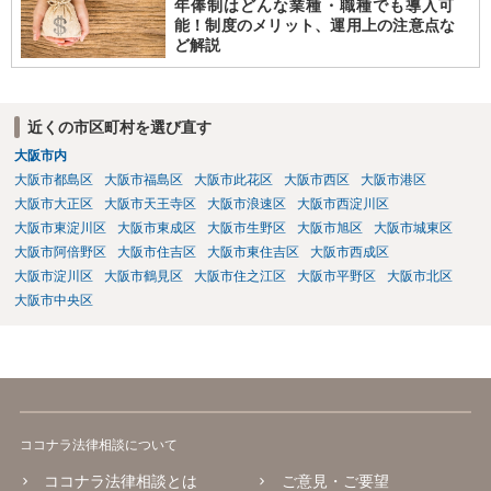
年俸制はどんな業種・職種でも導入可
能！制度のメリット、運用上の注意点な
ど解説
近くの市区町村を選び直す
大阪市内
大阪市都島区
大阪市福島区
大阪市此花区
大阪市西区
大阪市港区
大阪市大正区
大阪市天王寺区
大阪市浪速区
大阪市西淀川区
大阪市東淀川区
大阪市東成区
大阪市生野区
大阪市旭区
大阪市城東区
大阪市阿倍野区
大阪市住吉区
大阪市東住吉区
大阪市西成区
大阪市淀川区
大阪市鶴見区
大阪市住之江区
大阪市平野区
大阪市北区
大阪市中央区
ココナラ法律相談について
ココナラ法律相談とは
ご意見・ご要望