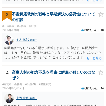
うわけではありませんが、高度人材の中途社員の場合は雇用契約上、
アドバイスが不十分であったり、説得が上手でなかったとしても、そ
相応に高い能力を求められているため能力不足か否かの判断が給与の
れを経営者自身が問題と感じていないのであれば、また、こちらにお
低い新卒の社員と比較すると厳格に判断される結果、解雇の有効性の
書きのような経営者のマインドからすれば、弁護士のせいではなく、
3
不当解雇裁判の戦略と早期解決の必要性について
判断が比較的甘くなるという可能性はあると考えます。 もっとも、高
根本的には弁護士選び含めて経営者の判断であり、責任ではないかと
の相談
度人材の中途社員の場合でもやはり解雇のハードルは相応に高いもの
思います。実際、事件の見込みが芳しくないことやリスクをいくらお
となります。 今回のようなリスクを避ける観点からは、会社側として
#不当解雇
#経営者・会社側
伝えしても考えを変えていただけない経営者や依頼者はいますし、代
2026年1月8日
役にたった
18
無期雇用契約ではなく有期雇用契約で募集する、試用期間付を設け
理人として説明説得を尽くしてもあくまで決めるのは依頼者ですか
る、業務委託契約を検討するという方法もあり得るかと存じます。
ら、事件がうまくいかないことの責任は弁護士にあるわけではない、
梶谷 拓郎
（※業務委託契約を検討される場合は、運用面によっては実質的に雇
弁護士
ということも多いと思います。そのような場合、仕事をしていて心地
用契約関係であると判断されるリスクもありますので顧問弁護士の先
の良いものではないので自ら辞任を検討することもありますが、最終
顧問弁護士をしている立場から回答します。 ＞①なぜ、顧問弁護士
生にもご相談の上慎重にご判断ください。）
的にはお分かりいただけるだろうと考えて続けることもあります。 ご
は、 もう、早めに、決着をつけなさいな！とアドバイスをしないので
相談者さんが、今の弁護士さんの対応や方針に疑問を持ち、それによ
しょうか？ お金儲けでしょうか？ これについては、まず基本的に顧問
り経営者の考えが歪められ、このままでは会社がたち行かなくなると
弁護士は、依頼者（顧問会社）の意思（経営陣の意思）に従って、事
懸念するのであれば、ご相談者さんが経営者に対してその旨を伝え、
件を受任して遂行します。 そしてあなたの言う「早めに、決着をつけ
考えを改められるよう進言なさってはいかがでしょうか。
なさいな！」が意味するところは、「敗訴的和解」ということです
4
高度人材の能力不足を理由に解雇が難しいのはな
が、それには弁護士報酬はつきませんので、弁護士は確かに儲かりま
ぜ？
せん。 しかし、逆に負け筋の事件をズルズルすることは、着手金を増
#経営者・会社側
#不当解雇
#退職勧奨
額してもらえるわけでもない他方で、弁護士報酬も期待できないた
2025年10月17日
役にたった
14
め、むしろ他の事件処理ができないという意味で弁護士にも損害が増
すことはあっても、基本的に儲かることにはなりません。 控訴審で着
濵門 俊也
弁護士
手金をもらうということはありますが、1回限りの関係ではなく顧問の
関係なので、あまり好ましい処理ではありません。 事件終了後、顧問