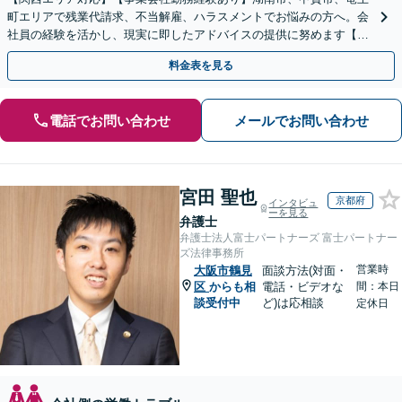
町エリアで残業代請求、不当解雇、ハラスメントでお悩みの方へ。会
社員の経験を活かし、現実に即したアドバイスの提供に努めます【労
使双方に対応】【Web面談OK】
料金表を見る
電話でお問い合わせ
メールでお問い合わせ
宮田 聖也
京都府
インタビュ
ーを見る
弁護士
弁護士法人富士パートナーズ 富士パートナー
ズ法律事務所
営業時
大阪市鶴見
面談方法(対面・
区
からも相
電話・ビデオな
間：本日
談受付中
ど)は応相談
定休日