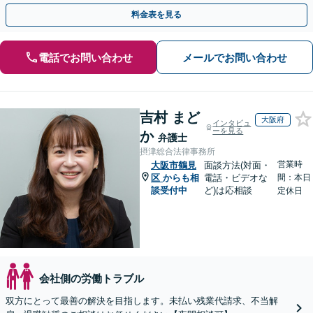
能です。お気軽にご相談ください。【夜間・土日相談可】
料金表を見る
電話でお問い合わせ
メールでお問い合わせ
吉村 まど
大阪府
インタビュ
ーを見る
か
弁護士
摂津総合法律事務所
営業時
大阪市鶴見
面談方法(対面・
区
からも相
電話・ビデオな
間：本日
談受付中
ど)は応相談
定休日
会社側の労働トラブル
双方にとって最善の解決を目指します。未払い残業代請求、不当解