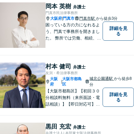
様、まずはお気軽にご連絡く
岡本 英樹
弁護士
ださい。初回面談予約受付中
門真市民法律事務所
大阪府
門真市
門真市駅
から徒歩3分
|
困っている方の力になれるよ
詳細を見
う、門真で事務所を開きまし
る
た。 弊所では労働、相続、離
婚、交通事故、不動産、破
産、中小企業法務その他様々
な法律相談を承っておりま
す。
村本 健司
弁護士
友渕・希法律事務所
城北公園通駅
から徒歩8
大阪
大阪市都島
|
府
区
分
【大阪市都島区】【初回３０
詳細を見
分相談料無料（来所面談・電
る
話相談）】【即日対応可】
【都島駅・城北公園通駅】
【高倉町三丁目バス停徒歩１
分】【当日・夜間・休日相談
黒田 充宏
弁護士
可】刑事事件/相続問題/離婚問
弁護士法人i 本部東大阪法律事務所