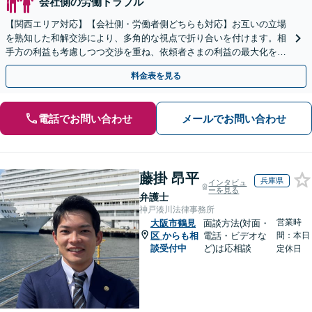
会社側の労働トラブル
【関西エリア対応】【会社側・労働者側どちらも対応】お互いの立場
を熟知した和解交渉により、多角的な視点で折り合いを付けます。相
手方の利益も考慮しつつ交渉を重ね、依頼者さまの利益の最大化を目
指す「不当解雇／労災の損害賠償請求／未払い残業代請求」
料金表を見る
電話でお問い合わせ
メールでお問い合わせ
藤掛 昂平
兵庫県
インタビュ
ーを見る
弁護士
神戸湊川法律事務所
営業時
大阪市鶴見
面談方法(対面・
区
からも相
電話・ビデオな
間：本日
談受付中
ど)は応相談
定休日