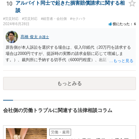
うほどに駆け引き的な要素はありません。
10
アルバイト同士で起きた損害賠償請求に関する相
いてくれないと，辞任の登記をするためには，最終的には訴訟を提起
する必要が生じます。
談
#労災対応
#労災対応
#経営者・会社側
#セクハラ
2024年6月28日
役にたった
6
髙橋 俊太
弁護士
原告側が本人訴訟を選択する場合は、収入印紙代（20万円を請求する
場合は2000円ですが、提訴時の実際の請求金額に応じて増減しま
す。）、裁判所に予納する切手代（6000円程度）、出廷する際の交通
費などがかかります。 被告側が本人訴訟で対応する場合は、交通費、
書類郵送代（通信費等）の負担が考えられます。 弁護士に委任する場
合には、上記に加えて弁護士費用が必要となるのは、原告被告共通で
もっとみる
す。
会社側の労働トラブルに関連する法律相談コラム
労働・雇用