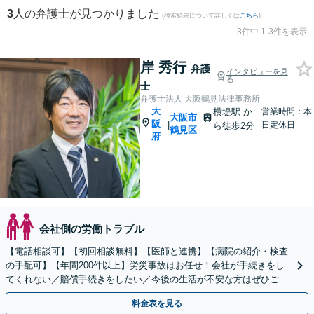
3
人の弁護士が見つかりました
(検索結果について詳しくは
こちら
)
3件中 1-3件を表示
岸 秀行
弁護
インタビューを見
る
士
弁護士法人 大阪鶴見法律事務所
大
横堤駅
か
営業時間：本
大阪市
阪
|
日定休日
ら徒歩2分
鶴見区
府
会社側の労働トラブル
【電話相談可】【初回相談無料】【医師と連携】【病院の紹介・検査
の手配可】【年間200件以上】労災事故はお任せ！会社が手続きをし
てくれない／賠償手続きをしたい／今後の生活が不安な方はぜひご相
談を！労災保険以外にも請求できることがあります。
料金表を見る