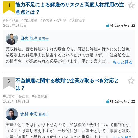
1
能力不足による解雇のリスクと高度人材採用の注
意点とは？
#不当解雇
#内定取消
#経営者・会社側
#退職勧奨
2025年2月1日
役にたった
22
田代 航洋
弁護士
懲戒解雇、普通解雇いずれの場合でも、有効に解雇を行うためには就
業規則上の解雇事由に該当するというだけでは足りず、「社会通念上
の相当性」が認められる必要があります。平たく言えば、解雇の原因
となった行為が解雇に値するほどの行為かということが厳格に判断さ
れます。 日本の労働法上、解雇は非常にハードルが高いです。 解雇が
有効か無効かという点は能力不足の程度にもよりますが、顧問弁護士
2
不当解雇に関する裁判で企業が取るべき対応と
の先生は具体的な事情を検討した上で能力不足の程度が解雇を有効と
は？
するほどではないと判断されたのだと思います。 例えば、無断欠勤を
#経営者・会社側
#不当解雇
連続する、会社のお金を横領する等の場合には一発で解雇した場合で
2025年1月31日
役にたった
22
も有効と判断されるケースも多いですが、たしかに能力不足のみの場
合はかなり解雇のハードルが高いと言わざるを得ません。 なお、懲戒
辻村 幸宏
弁護士
解雇の場合には、戒告、譴責、減給、出勤停止等解雇よりも軽い処分
を行い、改善を促したもののそれでも改善されない場合には解雇に踏
実際のところはわかりませんので、私は顧問の先生について批判的な
み切る等段階的に手順をい踏んだ場合は解雇が有効と判断される可能
コメントは差し控えますが、一般的には、弁護士として、事実と証拠
性が高まります。 高度人材の中途社員だから直ちに解雇しやすいとい
に基づき事件の見込みは伝えているものと推察します。仮に弁護士の