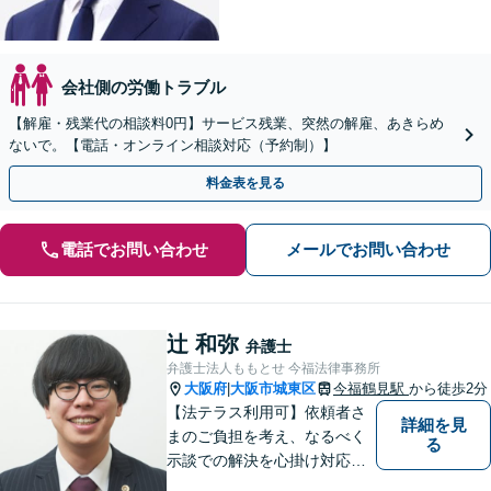
会社側の労働トラブル
【解雇・残業代の相談料0円】サービス残業、突然の解雇、あきらめ
ないで。【電話・オンライン相談対応（予約制）】
料金表を見る
電話でお問い合わせ
メールでお問い合わせ
辻 和弥
弁護士
弁護士法人ももとせ 今福法律事務所
大阪府
大阪市城東区
今福鶴見駅
から徒歩2分
|
【法テラス利用可】依頼者さ
詳細を見
まのご負担を考え、なるべく
る
示談での解決を心掛け対応い
たします。コミュニケーショ