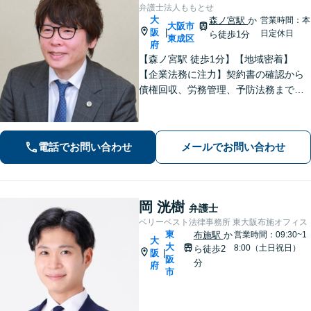
弁護士法人ももとせ
大
森ノ宮駅
か
営業時間：本
大阪市
阪
|
日定休日
ら徒歩1分
東成区
府
【森ノ宮駅 徒歩1分】【地域密着】
【企業法務に注力】契約書の確認から
債権回収、労務管理、予防法務までサ
ポートいたします。不動産・労働も対
応◎勝訴見込みも率直に伝えますの
で、まずはお気軽にご相談ください。
電話でお問い合わせ
メールでお問い合わせ
岡 洸樹
弁護士
ベリーベスト法律事務所 東大阪布施オフィス
東
布施駅
か
営業時間：09:30~1
大
大
8:00（土日祝日）
ら徒歩2
阪
|
阪
分
府
市