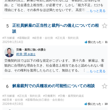
労働契約法上、解雇が有効と認められるには「客観的に合理的な理
が切れる可能性があるからです。 つまり、弁護士は、儲かるためでは
由」と「社会通念上相当性」が必要です。しかし「能力不足」だけを
なく、顧問会社のためにその意思（それこそ会社の現在及び今後の戦
理由にすると、その条件をほぼ満たせないです。 高度専門職であって
略）を踏まえたうえで事件を遂行していると推測されます。 ＞②原告
も、 ・具体的な業績評価や数値目標との乖離を示す証拠 ・教育・指導
は年俸が1200万円と高かったこともあり、復職を希望しております。
や配置転換などの改善措置を尽くした記録 を揃えないと、裁判所は
復職の気持ちを萎えさす意味で、ずるずると、裁判を引き延ばしてい
「合理的な解雇理由」とは認めないためです。 そのため、「能力不
5
正社員解雇の正当性と裁判への備えについての相
る作戦もあるのでしょうか？ 原告は、その年俸に執着があるというこ
足」で解雇を争われると、会社側が立証責任を果たせず、まず裁判に
談
とで復職の意思があるということであればなおさら、時間がかかった
勝てない（＝解雇無効と判断されやすい）のです。 ご質問者様のイメ
からと言って復職の気持ちが萎えるということはあまりありません。
#不当解雇
#退職勧奨
#経営者・会社側
#正社員・契約社員
ージとは逆で、「高年俸・高度専門職だからこそ」、客観性・合理性
2025年1月14日
役にたった
11
現在、原告的に勝ち筋の見通しが十分あるということであれば、バッ
をより厳しく求められ、能力不足理由で解雇が認められるハードルは
クペイに対する期待から、萎える理由はまず見当たりません。 つまり
むしろ高くなります。 中途の高度人材を能力不足で解雇するときは、
労働・雇用に強い弁護士
会社も原告の取下を狙っているという作戦の問題ではなく、上記、顧
① 導入期の評価基準と実績の比較 ② 複数回にわたる注意・指導・教
村井 潤
弁護士
問会社の意思の問題だと思われます。 ＞反論の書面も、矛盾だらけの
育の実施 ③ 配置転換などほかの改善策の検討 などをしっかり記録し
労働契約法では以下の様な規定がございます。 第十六条 解雇は、客
反論となっており、論理破綻もしており、もうダメです。担当役員の
ておかないと、解雇は無効とされる可能性が極めて高いです。
観的に合理的な理由を欠き、社会通念上相当であると認められない場
言葉をそのまま、文章にしたのか、一貫したストーリー性もありませ
合は、その権利を濫用したものとして、無効とする。 【ご質問１に対
ん。 とありますが、代理人弁護士としては、事実経験者が述べたこと
して】 「役員に逆らった」ということの内容次第ですが、 役員がどの
をそのまま事実主張するしかありません。事実として矛盾がないよう
ような命令を下し、それにどの様な逆らい方をしたのかによっては、
にストーリー性を与えるとそれは事実の捏造を伴うからです。
権利の濫用として解雇が無効とされる恐れはあると思います。 【ご質
6
解雇裁判での兵糧攻めの可能性についての相談
問２に対して】 得ている給与が高かったかどうかは、普通解雇の上で
は判断が難しいと思います。 経営上整理解雇の必要がある際の場合と
#不当解雇
#正社員・契約社員
#労働審判
#労働・雇用契約違反
は事案が異なると思われます。 【ご質問３に対して】 「協調性のな
#経営者・会社側
#退職理由(自己都合・会社都合)
2026年4月19日
役にたった
10
さ」＝能力不足ということにもならない様に思います。 指導や面談も
なく解雇ちうことをされたのでしたら、反省するチャンスも与えなか