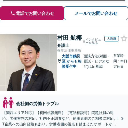
電話でお問い合わせ
メールでお問い合わせ
村田 航椰
大阪府
インタビュ
ーを見る
弁護士
蒼星法律事務所
営業時
大阪市鶴見
面談方法(対面・
区
からも相
電話・ビデオな
間：本日
談受付中
ど)は応相談
定休日
会社側の労働トラブル
【関西エリア対応】【初回相談無料】【電話相談可】問題社員の対
応、労働審判の対応、社内不正調査など、使用者側のご相談に対応。I
T企業への出向経験もあり、労働者側の視点も踏まえたサポートが可