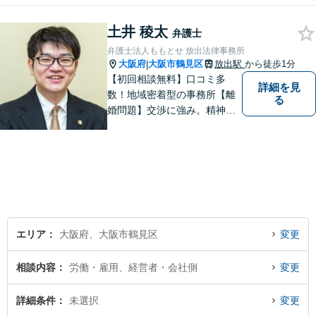
巻き込まれそうな方はお早め
土井 稜太
にご相談ください。【労災事
弁護士
故：9年前の事故でも数千万円
弁護士法人ももとせ 放出法律事務所
の賠償を獲得】
大阪府
大阪市鶴見区
放出駅
から徒歩1分
|
【初回相談無料】口コミ多
詳細を見
数！地域密着型の事務所【離
る
婚問題】交渉に強み。精神的
な負担が少しでも軽くなるよ
う、寄り添いの姿勢で事件解
決に臨みます【相続・遺言】
迅速かつ丁寧な対応を心が
け、満足度の高い解決を目指
します【放出駅1分】
エリア
大阪府、大阪市鶴見区
変更
相談内容
労働・雇用、経営者・会社側
変更
詳細条件
未選択
変更