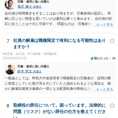
労働・雇用に強い弁護士
ったと評価されることになろうかと思われます。 以上、ご質問が簡略
鬼沢 健士
弁護士
ですので、一般論的な私見としてお答えします。 ご参考になさって下
会社側が時間稼ぎをすることはあり得ますが、労働者側が提訴し、和
さい。
解に応じない態度を貫いていけば裁判は粛々と進みます。 会社側の対
応に抗うことは十分に可能です。 問題なのは、労働者側が「争わな
い」「諦める」態度をとることです。
7
社員の解雇は職種限定で有利になる可能性はあり
ますか？
#経営者・会社側
#不当解雇
#退職勧奨
2025年10月21日
役にたった
14
労働・雇用に強い弁護士
鈴木 悠太
弁護士
一般論としては、即戦力中途採用者で職種限定の労働者が、採用の際
に前提としていた能力等を欠いていたと認められるような場合は、確
かに解雇回避努力義務の一環となる配置転換や降格などの措置は必ず
しも求められませんし、新卒総合職などの場合と比べると相対的には
解雇の有効性が認められやすい傾向にあります。 しかし、このような
場合でも、「会社が当該労働者に対してどの程度改善の機会を与えた
8
取締役の辞任について。困っています。法律的に
か」との点はやはり重要な要素となり（業務改善計画など、御指摘の
問題（リスク）がない辞任の仕方を教えてくださ
手段はその一例となるでしょう）、裁判上もこの点について争点化す
い。