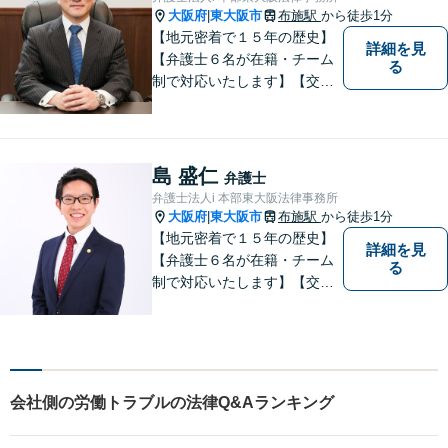
題など経験と知識をもとに、
大阪府
東大阪市
布施駅
から徒歩1分
|
依頼者様の不安を解消し、問
【地元密着で１５年の歴史】
詳細を見
題解決へ導きます
【弁護士６名が在籍・チーム
る
制で対応いたします】【交通
事故、借金、相続、離婚、企
業法務・法人破産初回相談無
料】【布施駅すぐイオン布施
駅前店５階】 お悩みは【弁護
島 盛仁
弁護士
士法人ｉ 東大阪法律事務
弁護士法人i 本部東大阪法律事務所
所 】におまかせください！
大阪府
東大阪市
布施駅
から徒歩1分
|
【地元密着で１５年の歴史】
詳細を見
【弁護士６名が在籍・チーム
る
制で対応いたします】【交通
事故、借金、相続、離婚、企
業法務・法人破産初回相談無
料】【布施駅すぐイオン布施
駅前店５階】お悩みは【弁護
士法人ｉ 東大阪法律事務所】
会社側の労働トラブルの法律Q&Aランキング
におまかせください！