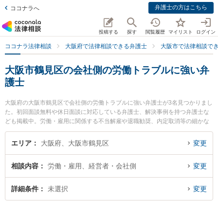
弁護士の方はこちら
ココナラへ
投稿する
探す
閲覧履歴
マイリスト
ログイン
ココナラ法律相談
大阪府で法律相談できる弁護士
大阪市で法律相談で
大阪市鶴見区の会社側の労働トラブルに強い弁
護士
大阪府の大阪市鶴見区で会社側の労働トラブルに強い弁護士が3名見つかりまし
た。初回面談無料や休日面談に対応している弁護士、解決事例を持つ弁護士な
ども掲載中。労働・雇用に関係する不当解雇や退職勧奨、内定取消等の細かな
分野での絞り込み検索もでき便利です。特に弁護士法人 大阪鶴見法律事務所の
岸 秀行弁護士や弁護士法人 大阪鶴見法律事務所の権 基峰弁護士、弁護士法人
エリア
大阪府、大阪市鶴見区
変更
ももとせ 放出法律事務所の土井 稜太弁護士のプロフィール情報や弁護士費用、
強みなどが注目されています。『大阪市鶴見区で土日や夜間に発生した会社側
相談内容
労働・雇用、経営者・会社側
変更
の労働トラブルのトラブルを今すぐに弁護士に相談したい』『会社側の労働ト
ラブルのトラブル解決の実績豊富な近くの弁護士を検索したい』『初回相談無
料で会社側の労働トラブルを法律相談できる大阪市鶴見区内の弁護士に相談予
詳細条件
未選択
変更
約したい』などでお困りの相談者さんにおすすめです。