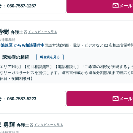
せ
メール
秀樹
弁護士
インタビューを見る
法律事務所
市浪速区
からも相談受付中
面談方法(対面・電話・ビデオなど)は応相談
営業時間
認知症の相続
料金表を見る
エリア対応】【初回相談無料】【電話相談可】「ご希望の相続が実現するよ
なリーガルサービスを提供します。遺言書作成から遺産分割協議まで幅広く
休日・夜間相談可】
せ
メール
 勇輝
弁護士
インタビューを見る
合法律事務所