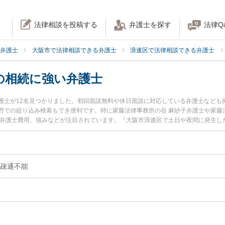
法律相談を投稿する
弁護士を探す
法律Q
弁護士
大阪市で法律相談できる弁護士
浪速区で法律相談できる弁護士
の相続に強い弁護士
護士が12名見つかりました。初回面談無料や休日面談に対応している弁護士なども
野での絞り込み検索もでき便利です。特に家藤法律事務所の谷 麻紗子弁護士や家藤
や弁護士費用、強みなどが注目されています。『大阪市浪速区で土日や夜間に発生し
実績豊富な近くの弁護士を検索したい』『初回相談無料で認知症の相続を法律相談
。
疎通不能