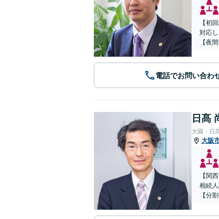
【初回
対応し
【夜間
電話でお問い合わ
日髙 
大園・日
大阪
【関西
相続人
【分割