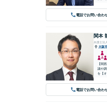
電話でお問い合わ
関本 
弁護士法
大阪
【関西
議や調
を【オ
電話でお問い合わ