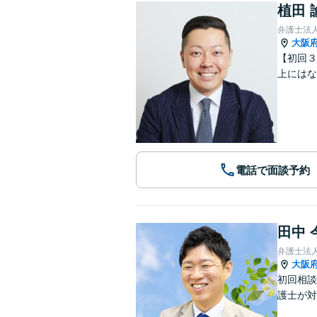
植田 
弁護士法
大阪
【初回３
上にはな
電話で面談予約
田中 
弁護士法
大阪
初回相談
護士が対