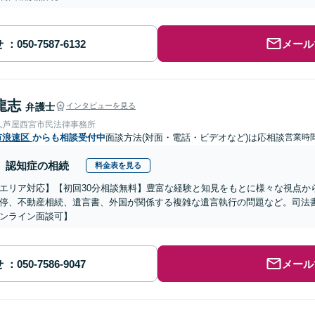
せ
メール
龍志
弁護士
インタビューを見る
人芦屋西宮市民法律事務所
市浪速区
からも相談受付中
面談方法(対面・電話・ビデオなど)は応相談
営業時間
認知症の相続
料金表を見る
エリア対応】【初回30分相談無料】豊富な経験と知見をもとに様々な視点か
停、不動産相続、遺言書、外国が関係する複雑な遺言執行の問題など。司法
ンライン面談可】
せ
メール