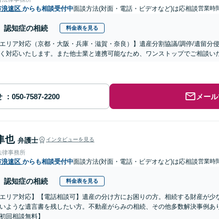
市浪速区
からも相談受付中
面談方法(対面・電話・ビデオなど)は応相談
営業時間
認知症の相続
料金表を見る
エリア対応（京都・大阪・兵庫・滋賀・奈良）】遺産分割協議/調停/遺留分侵
く対応いたします。また他士業と連携可能なため、ワンストップでご相談い
せ
メール
隼也
弁護士
インタビューを見る
法律事務所
市浪速区
からも相談受付中
面談方法(対面・電話・ビデオなど)は応相談
営業時間
認知症の相続
料金表を見る
エリア対応】【電話相談可】遺産の分け方にお困りの方。相続する財産が少
いような遺言書を残したい方。不動産がらみの相続、その他多数解決事例あ
初回相談無料】