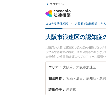
ココナラへ
ココナラ法律相談
大阪府で法律相談できる
大阪市浪速区の認知症
大阪府の大阪市浪速区で認知症の相続に強い弁
ラブルや認知症の相続、遺産分割等の細かな分
法律会計の植田 諭弁護士のプロフィール情報
相談したい』『認知症の相続のトラブル解決の
い』などでお困りの相談者さんにおすすめです
エリア
大阪府、大阪市浪速区
相談内容
相続・遺言、認知症・意思
詳細条件
未選択