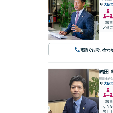
大阪
【関西
ど幅広
電話でお問い合わ
嶋田 
嶋田隼也
大阪
【関西
ならな
談】【