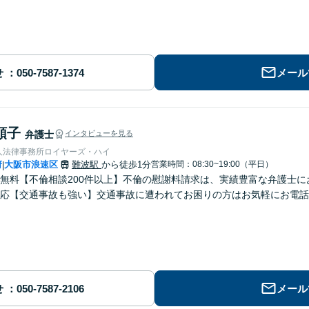
せ
メール
順子
弁護士
インタビューを見る
人法律事務所ロイヤーズ・ハイ
府
大阪市浪速区
難波駅
から徒歩1分
営業時間：08:30~19:00（平日）
|
無料【不倫相談200件以上】不倫の慰謝料請求は、実績豊富な弁護士
応【交通事故も強い】交通事故に遭われてお困りの方はお気軽にお電話
せ
メール