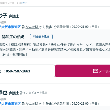
結果について詳しくは
こちら
)
紗子
弁護士
事務所
府
大阪市浪速区
なんば駅
から徒歩1分
営業時間：09:00~21:00（平日）
|
認知症の相続
料金表を見る
談OK【初回相談無料】実績多数◉「先生に任せて良かった」など、感謝の声
産分割協議・調停／不動産／遺留分侵害額請求／相続放棄／遺言書作成など
【休日・夜間対応】
せ
メール
卓也
弁護士
インタビューを見る
事務所
府
大阪市浪速区
なんば駅
から徒歩1分
営業時間：09:00~21:00（平日）
|