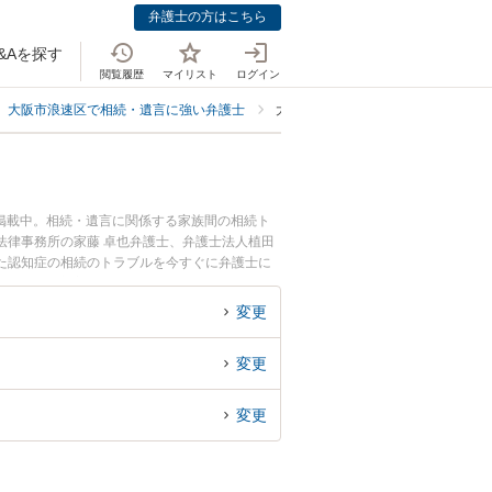
弁護士の方はこちら
&Aを探す
閲覧履歴
マイリスト
ログイン
大阪市浪速区で相続・遺言に強い弁護士
大阪市浪速区で認知症・意思疎通不
掲載中。相続・遺言に関係する家族間の相続ト
法律事務所の家藤 卓也弁護士、弁護士法人植田
た認知症の相続のトラブルを今すぐに弁護士に
できる大阪市浪速区内の弁護士に相談予約した
変更
変更
変更