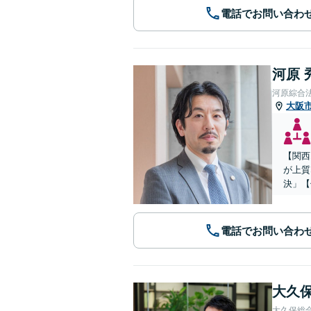
電話でお問い合わ
河原 
河原綜合
大阪
【関西
が上質
決」【
電話でお問い合わ
大久保
大久保総