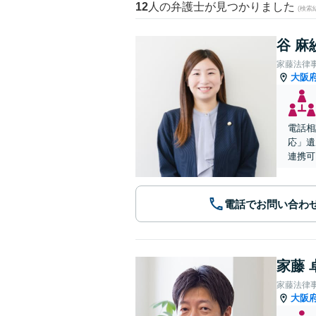
12
人の弁護士が見つかりました
(検索
谷 麻
家藤法律
大阪
電話相
応」遺
連携可
電話でお問い合わ
家藤 
家藤法律
大阪