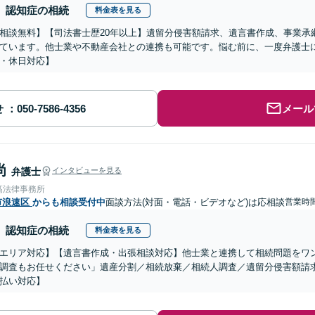
認知症の相続
料金表を見る
相談無料】【司法書士歴20年以上】遺留分侵害額請求、遺言書作成、事業承
ています。他士業や不動産会社との連携も可能です。悩む前に、一度弁護士
・休日対応】
せ
メール
尚
弁護士
インタビューを見る
髙法律事務所
市浪速区
からも相談受付中
面談方法(対面・電話・ビデオなど)は応相談
営業時間
認知症の相続
料金表を見る
エリア対応】【遺言書作成・出張相談対応】他士業と連携して相続問題をワ
調査もお任せください」遺産分割／相続放棄／相続人調査／遺留分侵害額請
払い対応】