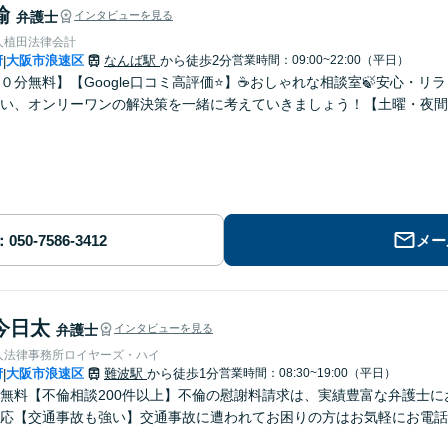
諭
弁護士
インタビューを見る
人植田法律会計
府
大阪市浪速区
なんば駅
から徒歩2分
営業時間：09:00~22:00（平日）
|
０分無料】【Google口コミ高評価⭐️】☕️おしゃれな相談室🍃安心・
い、オンリーワンの解決策を一緒に考えていきましょう！【土曜・夜間
メー
今日太
弁護士
インタビューを見る
人法律事務所ロイヤーズ・ハイ
府
大阪市浪速区
難波駅
から徒歩1分
営業時間：08:30~19:00（平日）
|
無料【不倫相談200件以上】不倫の慰謝料請求は、実績豊富な弁護士
応【交通事故も強い】交通事故に遭われてお困りの方はお気軽にお電話