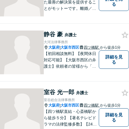
た最善の解決策を提供するこ
る
とがモットーです。離婚／交
通事故／不動産／企業法務な
ど、幅広い分野に柔軟に対応
してまいります。高い実行力
静谷 豪
で、皆様の抱えるお困りごと
弁護士
を解決へとスピーディに導き
大河法律事務所
ます。
大阪府
大阪市西区
四ツ橋駅
から徒歩1分
|
【初回相談無料】【夜間休日
詳細を見
対応可能】【大阪市西区の弁
る
護士】依頼者の皆様から「お
願いしてよかった」の声を頂
戴することを最大の喜びと考
えております。
室谷 光一郎
弁護士
室谷総合法律事務所
大阪府
大阪市西区
四ツ橋駅
から徒歩1分
|
【四ツ橋駅直結・心斎橋駅か
詳細を見
ら徒歩５分】【著名テレビド
る
ラマの法律監修多数】【24時