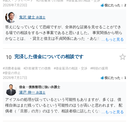
#個人・プライベート
#詐欺被害での債務
#借金返済の相談・交渉
2026年7月23日
役にたった
2
鬼沢 健士
弁護士
答えになっていなくて恐縮ですが、全体的な証拠を見せることができ
る場での相談をするべき事案であると思いました。 事実関係から明ら
かなことは、 ・貸主と借主は不貞関係にあった ・あなたから相手に金
銭を振り込んだ形跡がある ということでしょう。 相手の反論として予
想されるのは、 ・もらったものだ ・貸したかもしれないが、不法原因
給付ではない でしょう。 書かれた情報だけからは、不法原因給付であ
10
完済した借金についての相談です
るといえそうなものはありませんでした。 不貞当事者間での貸金だか
らといって不法原因給付になるわけではありません。 あなたが性行為
#消費者金融
#詐欺被害での債務
#借金返済の相談・交渉
#時効の援用
をしたくてお金を払ってお願いしていたという事情などが必要です。
#督促の停止
2026年7月17日
役にたった
1
借金・債務整理に強い弁護士
瀬戸 伸一
弁護士
アイフルの処理が誤っているという可能性もありますが、多くは、債
権自体はまだ残っているという可能性のほうが高いと思われます。 配
偶者（「旦那」の方）のほうで、相談者様に話したくない事情等もあ
るのではないかと推察いたします。 長期間経過していれば、消滅時効
援用という方法も取れる可能性があるため、御主人に法律事務所に相
談にいくように説得されてはどうでしょうか。相談者様が一緒だと話