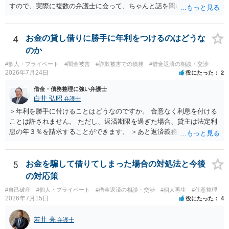
すので、実際に複数の弁護士に会って、ちゃんと話を聞いてくれる
方、高圧的ではない方に相談した方が良いでしょう。その弁護士の方
はそもそも事案を把握できていないようですので、御相談の案件につ
いては弁護士として能力不足なのかもしれません。相手にしない方が
4
お金の貸し借りに勝手に年利をつけるのはどうな
良いと思います。ただ、仮想通貨詐欺の被害回復は現実的には難しい
のか
かもしれません。
#個人・プライベート
#闇金被害
#詐欺被害での債務
#借金返済の相談・交渉
2026年7月24日
役にたった
2
借金・債務整理に強い弁護士
白井 弘昭
弁護士
＞年利を勝手に付けることはどうなのですか。 合意なく利息を付ける
ことは許されません。 ただし、返済期限を過ぎた場合、貸主は法定利
息の年３％を請求することができます。 ＞あと返済義務はありますか
借りたお金の返済か、勝手につけられた利息がが分かりませんが、借
りたお金は返さなければいけませんし、勝手につけた利息は返済不要
です。 以上、ご参考まで。
5
お金を騙して借りてしまった場合の対処法と今後
の対応策
#自己破産
#個人・プライベート
#借金返済の相談・交渉
#個人再生
#任意整理
2026年7月15日
役にたった
4
若井 亮
弁護士