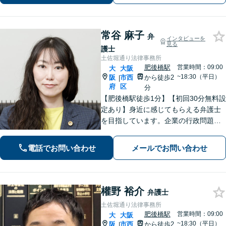
で安心対応。【初回法律相談30分無
料】
常谷 麻子
弁
インタビューを
見る
護士
土佐堀通り法律事務所
肥後橋駅
営業時間：09:00
大
大阪
~18:30（平日）
阪
市西
から徒歩2
|
府
区
分
【肥後橋駅徒歩1分】【初回30分無料設
定あり】身近に感じてもらえる弁護士
を目指しています。企業の行政問題／
離婚／相続／債権回収など、幅広い法
律問題に対応可能【夜間／休日応相
電話でお問い合わせ
メールでお問い合わせ
談】専門家の知識と経験で皆様の力に
なります。気軽にご相談ください。
權野 裕介
弁護士
土佐堀通り法律事務所
肥後橋駅
営業時間：09:00
大
大阪
~18:30（平日）
阪
市西
から徒歩2
|