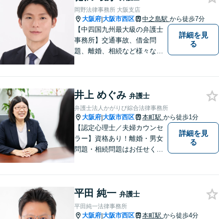
岡野法律事務所 大阪支店
大阪府
大阪市西区
中之島駅
から徒歩7分
|
【中四国九州最大級の弁護士
詳細を見
事務所】交通事故、借金問
る
題、離婚、相続など様々な問
題について、「何度でも無
料」の相談を行っています！
まずはお気軽にご相談くださ
井上 めぐみ
い！
弁護士
弁護士法人かがりび綜合法律事務所
大阪府
大阪市西区
本町駅
から徒歩1分
|
【認定心理士／夫婦カウンセ
詳細を見
ラー】資格あり！離婚・男女
る
問題・相続問題はお任せくだ
さい！豊富な経験をもとに、
女性弁護士ならではのきめ細
やかな対応で穏便な解決を目
平田 純一
指します【初回相談無料】
弁護士
【本町駅徒歩2分】男性の方の
平田純一法律事務所
ご相談も多く寄せられていま
大阪府
大阪市西区
本町駅
から徒歩4分
|