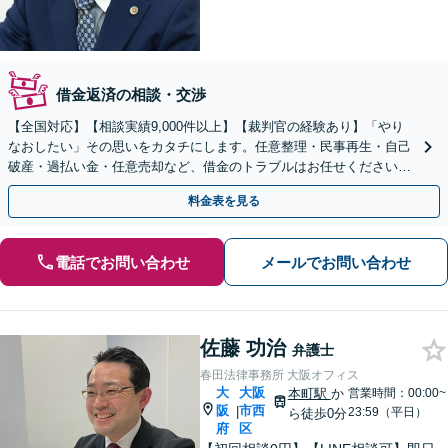
借金返済の相談・交渉
【全国対応】【相談実績9,000件以上】【裁判官の経験あり】「やり
なおしたい」その思いをカタチにします。任意整理・民事再生・自己
破産・過払い金・任意売却など、借金のトラブルはお任せください。
【初回相談無料】【全国対応可能】
料金表を見る
電話でお問い合わせ
メールでお問い合わせ
佐藤 功治
弁護士
春田法律事務所 大阪オフィス
大
大阪
本町駅
か
営業時間：00:00~
阪
市西
|
23:59（平日）
ら徒歩0分
府
区