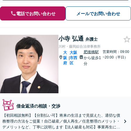
電話でお問い合わせ
メールでお問い合わせ
小寺 弘通
弁護士
川村・藤岡綜合法律事務所
肥後橋駅
営業時間：09:00
大
大阪
~20:00（平日）
阪
市西
から徒歩1
|
府
区
分
借金返済の相談・交渉
【初回相談無料】【分割払い可】将来の生活まで見据えた、適切な債
務整理の方法をご提案！自己破産／個人再生／任意整理のメリット・
デメリットなど、丁寧に説明します【法人破産も対応】事業再生に向