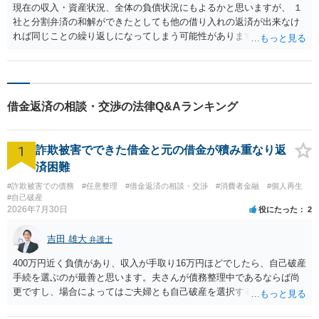
現在の収入・資産状況、全体の負債状況にもよるかと思いますが、 １
社と分割弁済の和解ができたとしても他の借り入れの返済が出来なけ
れば同じことの繰り返しになってしまう可能性があります。 場合によ
っては破産を検討された方が良いかもしれませんので、 一度きちんと
弁護士に相談された方が良いと思います。
借金返済の相談・交渉の法律Q&Aランキング
1
詐欺被害でできた借金と元の借金が積み重なり返
済困難
#詐欺被害での債務
#任意整理
#借金返済の相談・交渉
#消費者金融
#個人再生
#自己破産
2026年7月30日
役にたった
2
吉田 雄大
弁護士
400万円近く負債があり、収入が手取り16万円ほどでしたら、自己破産
手続を選ぶのが最善と思います。夫さんが債務整理中であるならば尚
更ですし、場合によってはご夫婦とも自己破産を選択する方法もある
と思います。