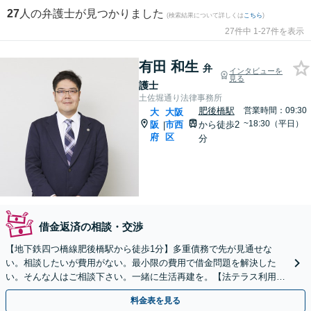
27
人の弁護士が見つかりました
(検索結果について詳しくは
こちら
)
27件中 1-27件を表示
有田 和生
弁
インタビューを
見る
護士
土佐堀通り法律事務所
肥後橋駅
営業時間：09:30
大
大阪
~18:30（平日）
阪
市西
から徒歩2
|
府
区
分
借金返済の相談・交渉
【地下鉄四つ橋線肥後橋駅から徒歩1分】多重債務で先が見通せな
い。相談したいが費用がない。最小限の費用で借金問題を解決した
い。そんな人はご相談下さい。一緒に生活再建を。【法テラス利用
可】
料金表を見る