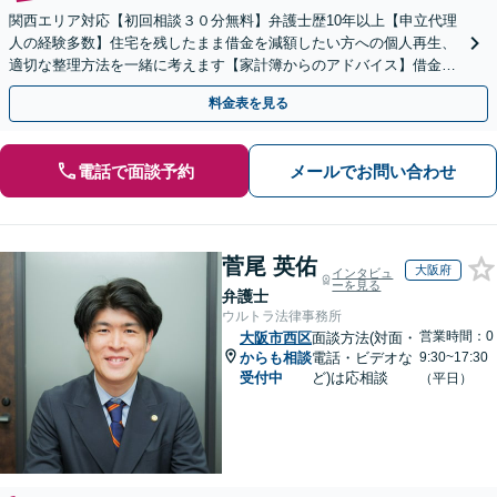
関西エリア対応【初回相談３０分無料】弁護士歴10年以上【申立代理
人の経験多数】住宅を残したまま借金を減額したい方への個人再生、
適切な整理方法を一緒に考えます【家計簿からのアドバイス】借金を
繰り返さない生活再建を目指しましょう。
料金表を見る
電話で面談予約
メールでお問い合わせ
菅尾 英佑
大阪府
インタビュ
ーを見る
弁護士
ウルトラ法律事務所
営業時間：0
大阪市西区
面談方法(対面・
からも相談
電話・ビデオな
9:30~17:30
受付中
ど)は応相談
（平日）