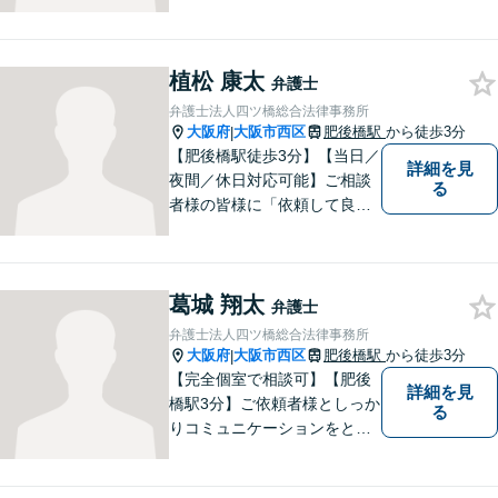
間メール問い合わせ受付】フ
ットワークの軽さ、スピーデ
ィーな対応、粘り強い対応を
植松 康太
強く意識しております！
弁護士
弁護士法人四ツ橋総合法律事務所
大阪府
大阪市西区
肥後橋駅
から徒歩3分
|
【肥後橋駅徒歩3分】【当日／
詳細を見
夜間／休日対応可能】ご相談
る
者様の皆様に「依頼して良か
った」とご満足いただくため
に、粘り強い交渉で有利な解
決を目指します。交通事故／
葛城 翔太
離婚／相続／不動産関連／企
弁護士
業法務など、幅広く対応。ご
弁護士法人四ツ橋総合法律事務所
相談者様とともに問題を解決
大阪府
大阪市西区
肥後橋駅
から徒歩3分
|
していきます。
【完全個室で相談可】【肥後
詳細を見
橋駅3分】ご依頼者様としっか
る
りコミュニケーションをと
り、最善の解決をともに目指
していきます。 みなさまに寄