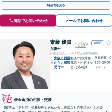
けた経営面のアドバイスも可【メール相談後スピード対応】
料金表を見る
電話でお問い合わせ
メールでお問い合わせ
齋藤 優貴
大阪府
インタビュ
ーを見る
弁護士
弁護士法人リベルタ総合法律事務所
営業時間：0
大阪市西区
面談方法(対面・
からも相談
電話・ビデオな
9:30~20:00
受付中
ど)は応相談
（平日）
借金返済の相談・交渉
【関西エリア対応】債務整理や過払い金に豊富な対応実績あり！相談