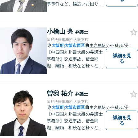
事事件など、幅広いお困りご
とに対応◎事業会社での勤務
経験あり。依頼者様の立場に
立って、最善の解決へ導きま
小檜山 亮
す。フットワークを活かし、
弁護士
迅速な解決へと尽力いたしま
岡野法律事務所 大阪支店
す。
大阪府
大阪市西区
中之島駅
から徒歩7分
|
【中四国九州最大級の弁護士
詳細を見
事務所】交通事故、借金問
る
題、離婚、相続など様々な問
題について、「何度でも無
料」の相談を行っています！
まずはお気軽にご相談くださ
曽我 祐介
い！
弁護士
岡野法律事務所 大阪支店
大阪府
大阪市西区
中之島駅
から徒歩7分
|
【中四国九州最大級の弁護士
詳細を見
事務所】交通事故、借金問
る
題、離婚、相続など様々な問
題について、「何度でも無