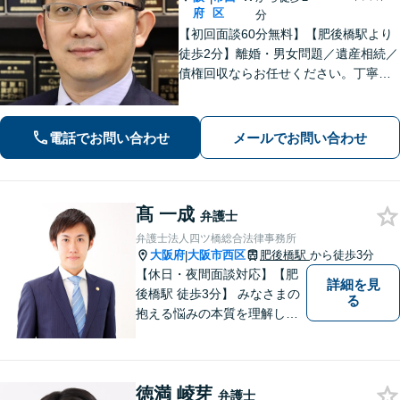
府
区
分
【初回面談60分無料】【肥後橋駅より
徒歩2分】離婚・男女問題／遺産相続／
債権回収ならお任せください。丁寧な
ヒアリングから納得できる解決へ導き
ます。「離婚調停」「遺産分割調停」
の対応経験が豊富です。【夜間対応
電話でお問い合わせ
メールでお問い合わせ
可】【弁護士歴10年以上】
髙 一成
弁護士
弁護士法人四ツ橋総合法律事務所
大阪府
大阪市西区
肥後橋駅
から徒歩3分
|
【休日・夜間面談対応】【肥
詳細を見
後橋駅 徒歩3分】 みなさまの
る
抱える悩みの本質を理解し解
決に導くことを心掛けていま
す。
徳満 崚芽
弁護士