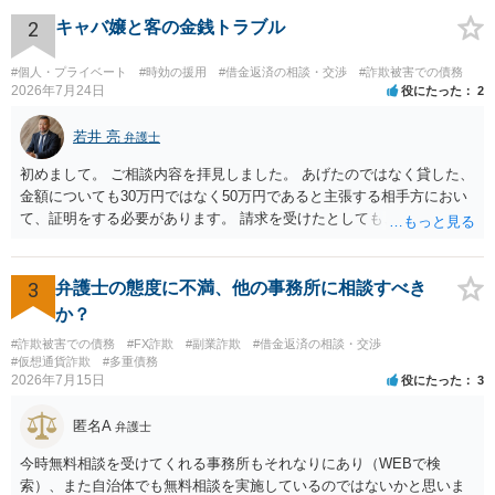
2
キャバ嬢と客の金銭トラブル
#個人・プライベート
#時効の援用
#借金返済の相談・交渉
#詐欺被害での債務
2026年7月24日
役にたった
2
若井 亮
弁護士
初めまして。 ご相談内容を拝見しました。 あげたのではなく貸した、
金額についても30万円ではなく50万円であると主張する相手方におい
て、証明をする必要があります。 請求を受けたとしても、もらったも
のであることを伝え、貸したというのであれば証拠を出すよう申し入
れることになるでしょう。 請求があるまでは、こちらからアクション
を起こす必要はないかと思います。
3
弁護士の態度に不満、他の事務所に相談すべき
か？
#詐欺被害での債務
#FX詐欺
#副業詐欺
#借金返済の相談・交渉
#仮想通貨詐欺
#多重債務
2026年7月15日
役にたった
3
匿名A
弁護士
今時無料相談を受けてくれる事務所もそれなりにあり（WEBで検
索）、また自治体でも無料相談を実施しているのではないかと思いま