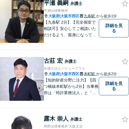
平瀬 義嗣
けるよう、誠実にあなたをサ
弁護士
ポートいたします。【電話相
平瀬法律事務所
談も対応可能】
大阪府
大阪市西区
九条駅
から徒歩1分
|
【九条駅 2分】【完全個室で
詳細を見
相談可】安心してご相談いた
る
だけるよう、親身になってお
話を伺うこと、専門的な事で
もわかりやすい言葉でご説明
することを心がけています。
古莊 宏
法律問題は時間の経過ととも
弁護士
に事態が悪化することが多い
弁護士法人バリュープラス
です。 お気軽にご相談くださ
大阪府
大阪市西区
本町駅
から徒歩2分
|
い。
【知的財産分野に注力】【四
詳細を見
つ橋線本町駅から2分】当事務
る
所は「特許業務法人」と「弁
護士法人」により構成され、
知的財産・法務の両者に対応
可能です。お客様との「コミ
露木 崇人
ュニケーション」を大切に
弁護士
し、喜んで頂けるサービスを
岡野法律事務所 大阪支店