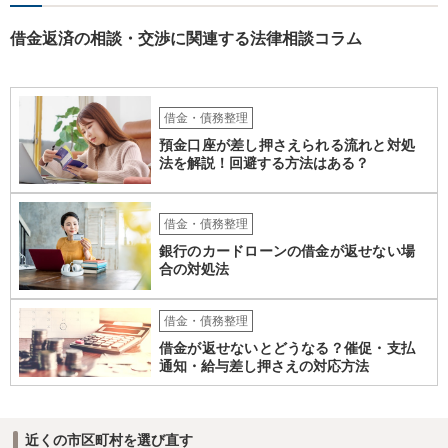
せない事情もあるかもしれないのでおひとりで行ってもらうほうがい
借金返済の相談・交渉に関連する法律相談コラム
いかもしれません。 配偶者の債務がある状態で配偶者が亡くなると債
務を相談者様が相続するという状態になる（相続放棄などの亡くなっ
てからの方法もありますが）ため、相談者様にも関係することだとし
て相談にいくようにお話してみてはどうでしょうか。
借金・債務整理
預金口座が差し押さえられる流れと対処
法を解説！回避する方法はある？
借金・債務整理
銀行のカードローンの借金が返せない場
合の対処法
借金・債務整理
借金が返せないとどうなる？催促・支払
通知・給与差し押さえの対応方法
近くの市区町村を選び直す