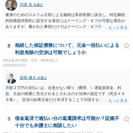
川添 圭
弁護士
痩身のためのスルリム注射による施術は美容医療に該当し、特定継続
的役務提供契約に該当する場合にはクーリング・オフが可能な場合が
ありますが、書かれた事情だけではクーリング・オフ要件を満たして
いるかどうか（そもそも特定継続的役務提供契約に該当するかどう
か）が不明です。仮に特定継続的役務提供契約に該当する場合には、
クーリング・オフができない場合でも中途解約は可能ですが、この点
8
相続した保証債務について、元金一括払いによる
も含めて、最寄りの消費生活センターで詳しい資料をもとに相談して
利息免除の交渉は可能でしょうか
いただいた方がよいでしょう。
#借金返済の相談・交渉
#連帯保証人
2026年8月6日
吉田 雄大
弁護士
月額２万円の支払いは、合意がない限り（費用、）遅延損害金、利
息、元金の順番に充当されるとされるのが法律の規定です（民法４８
９条）。 交渉の結果元金だけ弁済することで示談することは、弁護士
が関わる債務整理ではしばしばあることです。公的機関は減額に応じ
ることには消極的なことが多いものの、お近くの弁護士にご依頼しチ
ャレンジなさる意義は十分にあると思います。
9
借金返済で過払い分の返還請求は可能か？証拠不
十分でも弁護士に相談したい