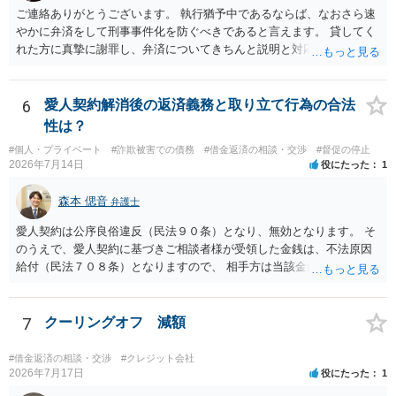
ご連絡ありがとうございます。 執行猶予中であるならば、なおさら速
やかに弁済をして刑事事件化を防ぐべきであると言えます。 貸してく
れた方に真摯に謝罪し、弁済についてきちんと説明と対応を行ってい
くことに尽きるかと思います。
6
愛人契約解消後の返済義務と取り立て行為の合法
性は？
#個人・プライベート
#詐欺被害での債務
#借金返済の相談・交渉
#督促の停止
2026年7月14日
役にたった
1
森本 偲音
弁護士
愛人契約は公序良俗違反（民法９０条）となり、無効となります。 そ
のうえで、愛人契約に基づきご相談者様が受領した金銭は、不法原因
給付（民法７０８条）となりますので、 相手方は当該金銭の返還請求
をすることはできません。 以上、ご参考までに。
7
クーリングオフ 減額
#借金返済の相談・交渉
#クレジット会社
2026年7月17日
役にたった
1