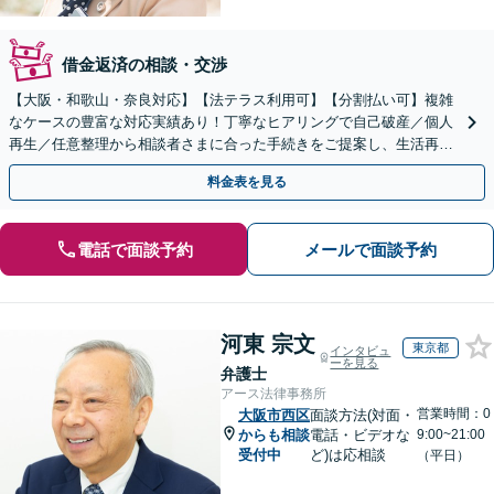
借金返済の相談・交渉
【大阪・和歌山・奈良対応】【法テラス利用可】【分割払い可】複雑
なケースの豊富な対応実績あり！丁寧なヒアリングで自己破産／個人
再生／任意整理から相談者さまに合った手続きをご提案し、生活再建
に向けて全力でサポートします【完全個室】
料金表を見る
電話で面談予約
メールで面談予約
河東 宗文
東京都
インタビュ
ーを見る
弁護士
アース法律事務所
営業時間：0
大阪市西区
面談方法(対面・
からも相談
電話・ビデオな
9:00~21:00
受付中
ど)は応相談
（平日）