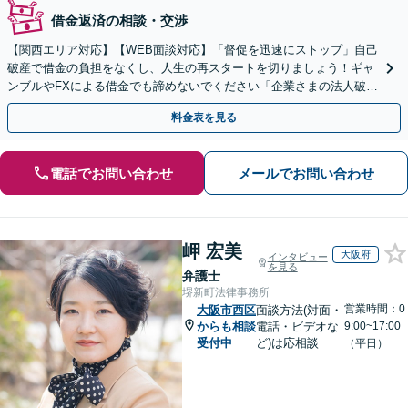
借金返済の相談・交渉
【関西エリア対応】【WEB面談対応】「督促を迅速にストップ」自己
破産で借金の負担をなくし、人生の再スタートを切りましょう！ギャ
ンブルやFXによる借金でも諦めないでください「企業さまの法人破産
をサポート」【休日・夜間相談可】
料金表を見る
電話でお問い合わせ
メールでお問い合わせ
岬 宏美
大阪府
インタビュー
を見る
弁護士
堺新町法律事務所
営業時間：0
大阪市西区
面談方法(対面・
からも相談
電話・ビデオな
9:00~17:00
受付中
ど)は応相談
（平日）