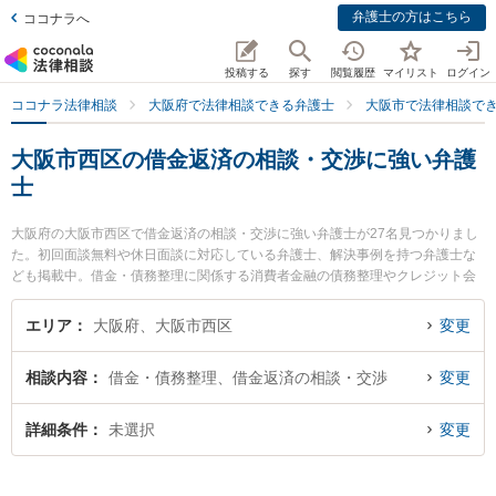
弁護士の方はこちら
ココナラへ
投稿する
探す
閲覧履歴
マイリスト
ログイン
ココナラ法律相談
大阪府で法律相談できる弁護士
大阪市で法律相談で
大阪市西区の借金返済の相談・交渉に強い弁護
士
大阪府の大阪市西区で借金返済の相談・交渉に強い弁護士が27名見つかりまし
た。初回面談無料や休日面談に対応している弁護士、解決事例を持つ弁護士な
ども掲載中。借金・債務整理に関係する消費者金融の債務整理やクレジット会
社の債務整理、リボ払いの債務整理等の細かな分野での絞り込み検索もでき便
利です。特に土佐堀通り法律事務所の有田 和生弁護士や川村・藤岡綜合法律事
エリア
大阪府、大阪市西区
変更
務所の小寺 弘通弁護士、春田法律事務所 大阪オフィスの佐藤 功治弁護士のプ
ロフィール情報や弁護士費用、強みなどが注目されています。『大阪市西区で
相談内容
借金・債務整理、借金返済の相談・交渉
変更
土日や夜間に発生した借金返済の相談・交渉のトラブルを今すぐに弁護士に相
談したい』『借金返済の相談・交渉のトラブル解決の実績豊富な近くの弁護士
を検索したい』『初回相談無料で借金返済の相談・交渉を法律相談できる大阪
詳細条件
未選択
変更
市西区内の弁護士に相談予約したい』などでお困りの相談者さんにおすすめで
す。