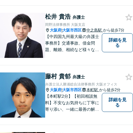
料」の相談を行っています！
まずはお気軽にご相談くださ
松井 貴浩
い！
弁護士
岡野法律事務所 大阪支店
大阪府
大阪市西区
中之島駅
から徒歩7分
|
【中四国九州最大級の弁護士
詳細を見
事務所】交通事故、借金問
る
題、離婚、相続など様々な問
題について、「何度でも無
料」の相談を行っています！
まずはお気軽にご相談くださ
藤村 貴郁
い！
弁護士
弁護士法人勝浦総合法律事務所 大阪オフィス
大阪府
大阪市西区
本町駅
から徒歩2分
|
【本町駅2分】【初回相談無
詳細を見
料】不安なお気持ちに丁寧に
る
寄り添い、一緒に最善の解決
策を考えます！どんな小さな
お悩みでも「相談してよかっ
た」と心から安心していただ