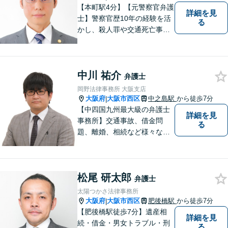
す。
【本町駅4分】【元警察官弁護
詳細を見
士】警察官歴10年の経験を活
る
かし、殺人罪や交通死亡事故
の遺族支援、性犯罪被害者支
援、社内犯罪（業務上横領・
詐欺）にも対応しておりま
中川 祐介
す。男女問題や労働問題な
弁護士
ど、多岐に渡る分野に力を注
岡野法律事務所 大阪支店
いでおります。ぜひお気軽に
大阪府
大阪市西区
中之島駅
から徒歩7分
|
ご相談ください。
【中四国九州最大級の弁護士
詳細を見
事務所】交通事故、借金問
る
題、離婚、相続など様々な問
題について、「何度でも無
料」の相談を行っています！
まずはお気軽にご相談くださ
松尾 研太郎
い！
弁護士
太陽つかさ法律事務所
大阪府
大阪市西区
肥後橋駅
から徒歩7分
|
【肥後橋駅徒歩7分】遺産相
詳細を見
続・借金・男女トラブル・刑
る