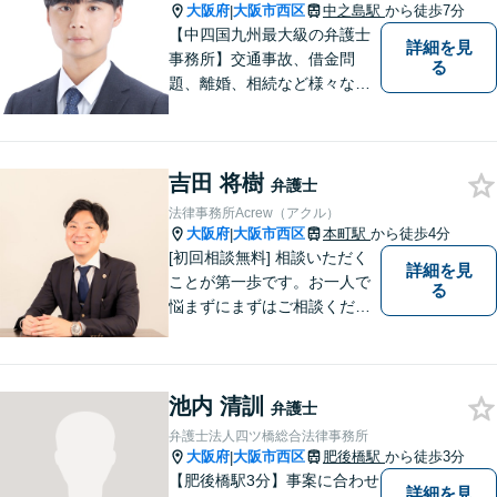
提供いたします【法テラス利
大阪府
大阪市西区
中之島駅
から徒歩7分
|
用可】
【中四国九州最大級の弁護士
詳細を見
事務所】交通事故、借金問
る
題、離婚、相続など様々な問
題について、「何度でも無
料」の相談を行っています！
まずはお気軽にご相談くださ
吉田 将樹
い！
弁護士
法律事務所Acrew（アクル）
大阪府
大阪市西区
本町駅
から徒歩4分
|
[初回相談無料] 相談いただく
詳細を見
ことが第一歩です。お一人で
る
悩まずにまずはご相談くださ
い。
池内 清訓
弁護士
弁護士法人四ツ橋総合法律事務所
大阪府
大阪市西区
肥後橋駅
から徒歩3分
|
【肥後橋駅3分】事案に合わせ
詳細を見