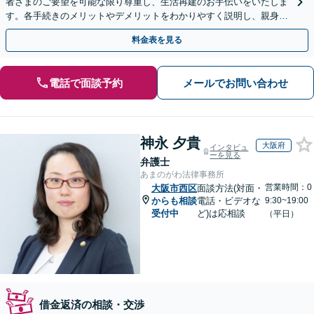
者さまのご要望を可能な限り尊重し、生活再建のお手伝いをいたしま
す。各手続きのメリットやデメリットをわかりやすく説明し、親身な
対応を心がけます【初回相談無料】
料金表を見る
電話で面談予約
メールでお問い合わせ
神永 夕貴
大阪府
インタビュ
ーを見る
弁護士
あまのがわ法律事務所
営業時間：0
大阪市西区
面談方法(対面・
からも相談
電話・ビデオな
9:30~19:00
受付中
ど)は応相談
（平日）
借金返済の相談・交渉