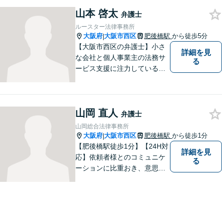
り添って悩みを少しでも解消
山本 啓太
できるよう全力でサポートさ
弁護士
せていただきます。一度ご相
ルースター法律事務所
談ください。
大阪府
大阪市西区
肥後橋駅
から徒歩5分
|
【大阪市西区の弁護士】小さ
詳細を見
な会社と個人事業主の法務サ
る
ービス支援に注力している弁
護士。人生を切り開いていこ
うとしている起業家・経営者
を応援したいとの想いが強く
山岡 直人
なり、 自身の知識・経験をも
弁護士
とに、経営者の皆様のお役に
山岡総合法律事務所
立ちたいと思っています。
大阪府
大阪市西区
肥後橋駅
から徒歩1分
|
【肥後橋駅徒歩1分】【24H対
詳細を見
応】依頼者様とのコミュニケ
る
ーションに比重おき、意思疎
通の取れた一貫した対応を進
めてまいります。個人・法人
問わず、理解に努め、特殊な
事案にも対応いたします。