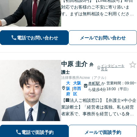
【初回相談0円】【LINE相談可】即日
対応でお客様のご不安に寄り添いま
す。まずは無料相談をご利用くださ
い。【土日祝も24時間受付】
電話でお問い合わせ
メールでお問い合わせ
中原 圭介
弁
インタビューを
見る
護士
法律事務所Acrew（アクル）
大
大阪
本町駅
か
営業時間：09:00~
阪
市西
|
18:00（平日）
ら徒歩4分
府
区
【🏢法人ご相談窓口】【弁護士×中小企
業診断士】「経営者は孤独。私も経営
者家系で、事務所を経営している身な
ので、お気持ちはわかります」【本町
駅徒歩4分】中小企業・個人事業主様の
電話で面談予約
メールで面談予約
「法務と経営」を両面支援！完全個室