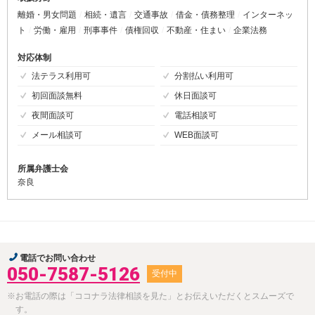
離婚・男女問題
相続・遺言
交通事故
借金・債務整理
インターネッ
ト
労働・雇用
刑事事件
債権回収
不動産・住まい
企業法務
対応体制
法テラス利用可
分割払い利用可
初回面談無料
休日面談可
夜間面談可
電話相談可
メール相談可
WEB面談可
所属弁護士会
奈良
電話でお問い合わせ
050-7587-5126
受付中
※お電話の際は「ココナラ法律相談を見た」とお伝えいただくとスムーズで
す。