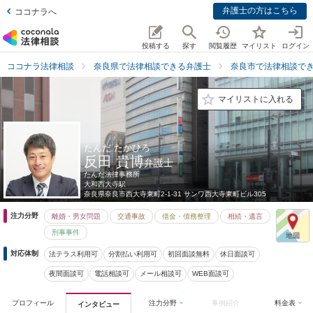
弁護士の方はこちら
ココナラへ
投稿する
探す
閲覧履歴
マイリスト
ログイン
ココナラ法律相談
奈良県で法律相談できる弁護士
奈良市で法律相談で
マイリストに入れる
たんだ たかひろ
反田 貴博
弁護士
たんだ法律事務所
大和西大寺駅
奈良県
奈良市西大寺東町2-1-31 サンワ西大寺東町ビル305
注力分野
離婚・男女問題
交通事故
借金・債務整理
相続・遺言
刑事事件
対応体制
法テラス利用可
分割払い利用可
初回面談無料
休日面談可
夜間面談可
電話相談可
メール相談可
WEB面談可
プロフィール
注力分野
事例紹介
料金表
インタビュー