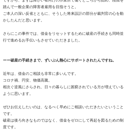
ですから、まずは障がい者向けの作業所で働くところから始め、段階を
踏んで一般企業の障害者雇用を目指そうと。
ご本人の深い反省とともに、そうした将来設計の部分が裁判官の心を動
かしたんだと思います。
さらにこの事件では、借金をリセットするために破産の手続きも同時並
行で進めるお手伝いもさせていただきました。
ーー破産の手続きまで、ずいぶん熱心にサポートされたんですね。
近年は、借金のご相談も非常に多いんです。
コロナ禍、円安、物価高騰。
相次ぐ逆風にさらされ、日々の暮らしに困窮されている方が増えている
ように思います。
ぜひお伝えしたいのは、なるべく早めにご相談いただきたいということ
です。
破産は後ろ向きなものではなく、借金をゼロにして再起を図るための制
度です。