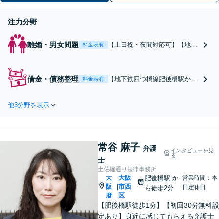
面談可】【法テラス利用可】
注力分野
離婚・男女問題
【土日祝・夜間対応可】【地下
料金表有
鉄四つ橋線肥後橋駅から徒歩1
分】 【養育費未払いならお任せ
ください】離婚はしたが養育費
借金・債務整理
【地下鉄四つ橋線肥後橋駅から
料金表有
問題が未解決なシングル世帯の
徒歩1分】多重債務で先が見通
方はぜひご相談ください。最適
せない。相談したいが費用がな
な解決策で経済的困窮をサポー
他3分野を表示
い。最小限の費用で借金問題を
トいたします。まずはお気軽に
解決したい。そんな人はご相談
ご相談下さい。
下さい。一緒に生活再建を。
【法テラス利用可】
常谷 麻子
弁護
インタビューを見
る
士
土佐堀通り法律事務所
大
大阪
肥後橋駅
か
営業時間：本
阪
市西
|
日定休日
ら徒歩2分
府
区
【肥後橋駅徒歩1分】【初回30分無料設
定あり】身近に感じてもらえる弁護士