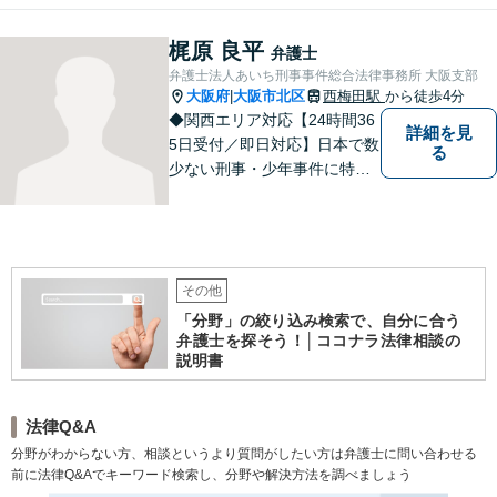
上、不起訴・無罪獲得2,800件
以上、多数の釈放保釈実績で
梶原 良平
弁護士
依頼者の社会復帰を強力に弁
弁護士法人あいち刑事事件総合法律事務所 大阪支部
護します。
大阪府
大阪市北区
西梅田駅
から徒歩4分
|
◆関西エリア対応【24時間36
詳細を見
5日受付／即日対応】日本で数
る
少ない刑事・少年事件に特化
した全国的刑事総合法律事務
所！相談件数24,700件以上、
不起訴・無罪獲得2,800件以
上、多数の釈放保釈実績で依
頼者の社会復帰を強力に弁護
その他
します。
「分野」の絞り込み検索で、自分に合う
弁護士を探そう！│ココナラ法律相談の
説明書
法律Q&A
分野がわからない方、相談というより質問がしたい方は弁護士に問い合わせる
前に法律Q&Aでキーワード検索し、分野や解決方法を調べましょう