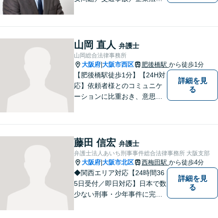
等のお悩みはご相談くださ
い。依頼者ファーストのコミ
ュニケーション、丁寧なヒア
リングに定評あり。受任案件
山岡 直人
弁護士
数を絞り、お客様一人ひとり
山岡総合法律事務所
の抱える問題に注力する方針
大阪府
大阪市西区
肥後橋駅
から徒歩1分
|
です。
【肥後橋駅徒歩1分】【24H対
詳細を見
応】依頼者様とのコミュニケ
る
ーションに比重おき、意思疎
通の取れた一貫した対応を進
めてまいります。個人・法人
問わず、理解に努め、特殊な
事案にも対応いたします。
藤田 信宏
弁護士
【初回無料相談】
弁護士法人あいち刑事事件総合法律事務所 大阪支部
大阪府
大阪市北区
西梅田駅
から徒歩4分
|
◆関西エリア対応【24時間36
詳細を見
5日受付／即日対応】日本で数
る
少ない刑事・少年事件に完全
特化した全国的刑事総合法律
事務所！相談件数24,700件以