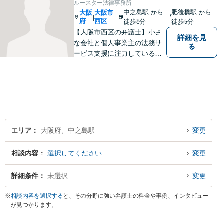
ルースター法律事務所
中之島駅
から
肥後橋駅
から
大阪
大阪市
/
|
府
西区
徒歩8分
徒歩5分
【大阪市西区の弁護士】小さ
詳細を見
な会社と個人事業主の法務サ
る
ービス支援に注力している弁
護士。人生を切り開いていこ
うとしている起業家・経営者
を応援したいとの想いが強く
なり、 自身の知識・経験をも
とに、経営者の皆様のお役に
立ちたいと思っています。
エリア
大阪府、中之島駅
変更
相談内容
選択してください
変更
詳細条件
未選択
変更
※
相談内容を選択する
と、その分野に強い弁護士の料金や事例、インタビュー
が見つかります。