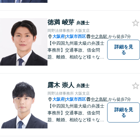
題について、「何度でも無
料」の相談を行っています！
まずはお気軽にご相談くださ
徳満 崚芽
い！
弁護士
岡野法律事務所 大阪支店
大阪府
大阪市西区
中之島駅
から徒歩7分
|
【中四国九州最大級の弁護士
詳細を見
事務所】交通事故、借金問
る
題、離婚、相続など様々な問
題について、「何度でも無
料」の相談を行っています！
まずはお気軽にご相談くださ
露木 崇人
い！
弁護士
岡野法律事務所 大阪支店
大阪府
大阪市西区
中之島駅
から徒歩7分
|
【中四国九州最大級の弁護士
詳細を見
事務所】交通事故、借金問
る
題、離婚、相続など様々な問
題について、「何度でも無
料」の相談を行っています！