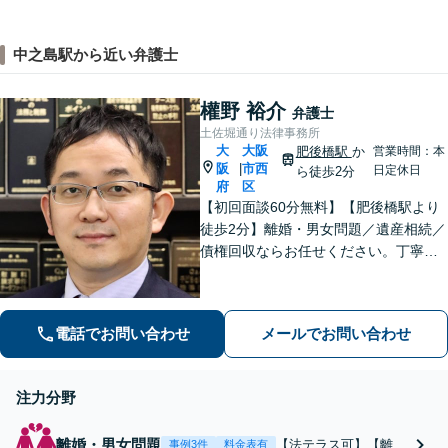
中之島駅から近い弁護士
權野 裕介
弁護士
土佐堀通り法律事務所
大
大阪
肥後橋駅
か
営業時間：本
阪
市西
|
日定休日
ら徒歩2分
府
区
【初回面談60分無料】【肥後橋駅より
徒歩2分】離婚・男女問題／遺産相続／
債権回収ならお任せください。丁寧な
ヒアリングから納得できる解決へ導き
ます。「離婚調停」「遺産分割調停」
の対応経験が豊富です。【夜間対応
電話でお問い合わせ
メールでお問い合わせ
可】【弁護士歴10年以上】
注力分野
離婚・男女問題
【法テラス可】【離婚
事例3件
料金表有