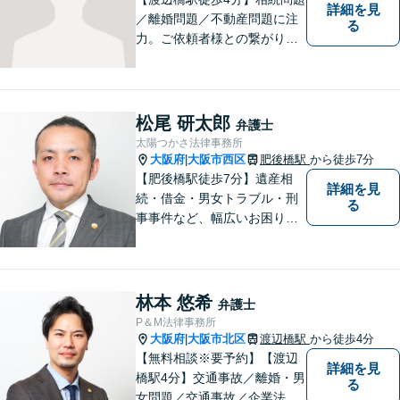
詳細を見
／離婚問題／不動産問題に注
る
力。ご依頼者様との繋がりを
とても大切に考えている事務
所です。常に真摯に業務に携
わり、速やかな問題解決に尽
力いたします。【地域に根差
松尾 研太郎
弁護士
した弁護士】法律トラブルで
太陽つかさ法律事務所
お悩みの方は、お気軽にご相
大阪府
大阪市西区
肥後橋駅
から徒歩7分
|
談ください。
【肥後橋駅徒歩7分】遺産相
詳細を見
続・借金・男女トラブル・刑
る
事事件など、幅広いお困りご
とに対応◎事業会社での勤務
経験あり。依頼者様の立場に
立って、最善の解決へ導きま
す。フットワークを活かし、
林本 悠希
弁護士
迅速な解決へと尽力いたしま
P＆M法律事務所
す。
大阪府
大阪市北区
渡辺橋駅
から徒歩4分
|
【無料相談※要予約】【渡辺
詳細を見
橋駅4分】交通事故／離婚・男
る
女問題／交通事故／企業法務