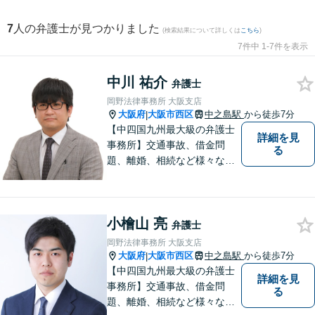
7
人の弁護士が見つかりました
(検索結果について詳しくは
こちら
)
7件中 1-7件を表示
中川 祐介
弁護士
岡野法律事務所 大阪支店
大阪府
大阪市西区
中之島駅
から徒歩7分
|
【中四国九州最大級の弁護士
詳細を見
事務所】交通事故、借金問
る
題、離婚、相続など様々な問
題について、「何度でも無
料」の相談を行っています！
まずはお気軽にご相談くださ
小檜山 亮
い！
弁護士
岡野法律事務所 大阪支店
大阪府
大阪市西区
中之島駅
から徒歩7分
|
【中四国九州最大級の弁護士
詳細を見
事務所】交通事故、借金問
る
題、離婚、相続など様々な問