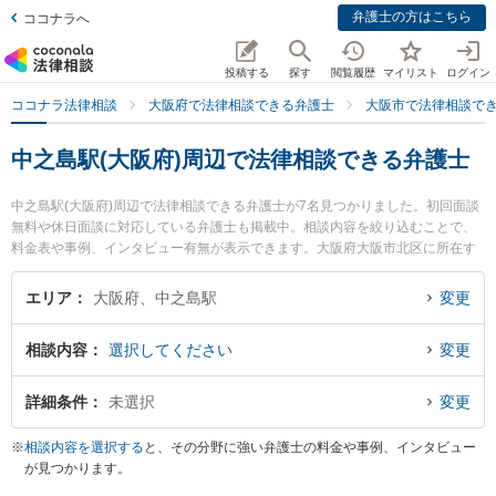
弁護士の方はこちら
ココナラへ
投稿する
探す
閲覧履歴
マイリスト
ログイン
ココナラ法律相談
大阪府で法律相談できる弁護士
大阪市で法律相談で
中之島駅(大阪府)周辺で法律相談できる弁護士
中之島駅(大阪府)周辺で法律相談できる弁護士が7名見つかりました。初回面談
無料や休日面談に対応している弁護士も掲載中。相談内容を絞り込むことで、
料金表や事例、インタビュー有無が表示できます。大阪府大阪市北区に所在す
る中之島駅は京阪中之島線沿線の駅です。より多くの弁護士から探したいとき
は市区町村検索や同一路線のより大きな駅も追加選択して探すと良いでしょ
エリア
大阪府、中之島駅
変更
う。特に岡野法律事務所 大阪支店の中川 祐介弁護士や岡野法律事務所 大阪支
店の小檜山 亮弁護士、岡野法律事務所 大阪支店の徳満 崚芽弁護士のプロフィ
相談内容
選択してください
変更
ール情報や弁護士費用、強みなどが注目されています。『国際離婚のトラブル
を勤務先から通いやすい中之島駅周辺に事務所を構える弁護士に面談予約した
い』『国際離婚のトラブル解決の実績豊富な中之島駅近くの弁護士を検索した
詳細条件
未選択
変更
い』『初回無料で国際離婚を法律相談できる中之島駅付近の弁護士に面談予約
したい』などでお困りの相談者さんにおすすめです。
※
相談内容を選択する
と、その分野に強い弁護士の料金や事例、インタビュー
が見つかります。