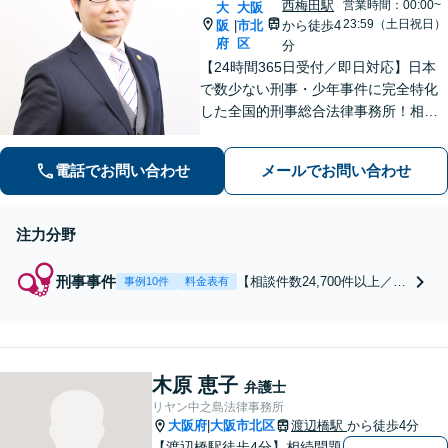
西梅田駅
営業時間：00:00~
大
大阪
23:59（土日祝日）
阪
市北
から徒歩4
|
府
区
分
【24時間365日受付／即日対応】日本
で数少ない刑事・少年事件に完全特化
した全国的刑事総合法律事務所！相談
件数24,700件以上、不起訴・無罪獲得
2,800件以上、多数の釈放保釈実績で依
電話でお問い合わせ
メールでお問い合わせ
頼者の社会復帰を強力に弁護します
【初回相談無料】
注力分野
刑事事件
【相談件数24,700件以上／24
事例10件
料金表有
時間365日受付／即日対応】
刑事・少年事件に完全特化し
たリーディングファームで、
冤罪事件から重大事件の弁護
木原 恵子
まで豊富な経験と解決実績！
弁護士
窃盗・詐欺・暴行・傷害・痴
リヤン中之島法律事務所
漢・盗撮・薬物犯罪など幅広
大阪府
大阪市北区
渡辺橋駅
から徒歩4分
|
い分野に対応可能です！
【渡辺橋駅徒歩4分】相続問題