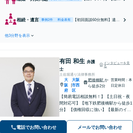
調停の経験豊富】離婚
だけでなく[財産分与]
[養育費]など様々な請
相続・遺言
【初回面談60分無料】遺産
事例2件
料金表有
求に対応します。丁寧
分割調停ならお任せくださ
なヒアリングから納得
い。親族間での遺産相続の
できる解決へ。【不貞
他3分野を表示
紛争は弁護士による専門的
慰謝料請求】専門家に
視点での介入が解決への鍵
よる証拠収集を含めた
となります。丁寧なヒアリ
アドバイスも【肥後橋
ングから納得できる解決
駅徒歩2分】【初回面
有田 和生
へ。相続発生前のご相談も
弁護
インタビューを見
談60分無料】
る
承ります。【肥後橋駅より
士
徒歩2分】
土佐堀通り法律事務所
大
大阪
肥後橋駅
か
営業時間：本
阪
市西
|
日定休日
ら徒歩2分
府
区
【簡易電話相談無料！】【土日祝・夜
間対応可】【地下鉄肥後橋駅から徒歩1
分】 【債権回収に強い】【最新のイン
ターネット問題にも対応可能】相談だ
けで解決することもよくあります。ま
電話でお問い合わせ
メールでお問い合わせ
ずはお気軽にご相談下さい。【ビデオ