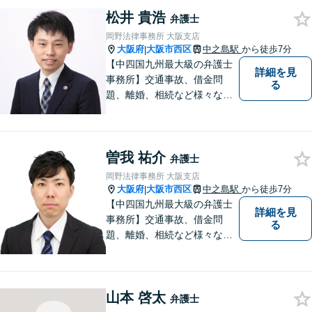
まずはお気軽にご相談くださ
松井 貴浩
い！
弁護士
岡野法律事務所 大阪支店
大阪府
大阪市西区
中之島駅
から徒歩7分
|
【中四国九州最大級の弁護士
詳細を見
事務所】交通事故、借金問
る
題、離婚、相続など様々な問
題について、「何度でも無
料」の相談を行っています！
まずはお気軽にご相談くださ
曽我 祐介
い！
弁護士
岡野法律事務所 大阪支店
大阪府
大阪市西区
中之島駅
から徒歩7分
|
【中四国九州最大級の弁護士
詳細を見
事務所】交通事故、借金問
る
題、離婚、相続など様々な問
題について、「何度でも無
料」の相談を行っています！
まずはお気軽にご相談くださ
山本 啓太
い！
弁護士