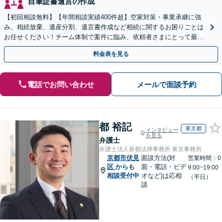
自筆証書遺言の作成
【初回相談無料】【年間相談実績400件超】空家対策・事業承継に強
み。相続放棄、遺産分割、遺言書作成など相続に関するお困りごとは
お任せください！チーム体制で案件に臨み、依頼者さまにとって最善
の解決を目指します【堅田駅4分】【無料駐車場あり】
料金表を見る
電話でお問い合わせ
メールで面談予約
都 裕記
東京都
インタビュー
を見る
弁護士
弁護士法人新都法律事務所 東京事務所
京都市伏見
面談方法(対
営業時間：0
区
からも
面・電話・ビデ
9:00~19:00
相談受付中
オなど)は応相
（平日）
談