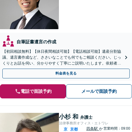
自筆証書遺言の作成
【初回相談無料】【休日夜間相談可能】【電話相談可能】遺産分割協
議、遺言書作成など、ささいなことでも何でもご相談ください。じっ
くりとお話を伺い、分かりやすく丁寧にご説明いたします。依頼者の
方の利益を最大化するために尽力いたします。
料金表を見る
電話で面談予約
メールで面談予約
小杉 和
弁護士
法律事務所オフィス・エトワレ
四条駅
か
営業時間：09:00
京
京都