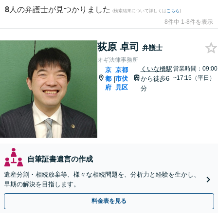
8
人の弁護士が見つかりました
(検索結果について詳しくは
こちら
)
8件中 1-8件を表示
荻原 卓司
弁護士
オギ法律事務所
くいな橋駅
営業時間：09:00
京
京都
~17:15（平日）
都
市伏
から徒歩6
|
府
見区
分
自筆証書遺言の作成
遺産分割・相続放棄等、様々な相続問題を、分析力と経験を生かし、
早期の解決を目指します。
料金表を見る