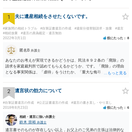
1
夫に遺産相続をさせたくないです。
#家族間の相続トラブル
#自筆証書遺言の作成
#遺留分侵害額請求・放棄
#遺言
#相続放棄
#遺言の真偽鑑定・遺言無効
2022年3月1日
役にたった
8
匿名B
弁護士
あなたのお考えが実現できるかどうかは、民法８９２条の「廃除」の
請求を家庭裁判所で認めてもらえるかどうか、です。「廃除」の理由
となる事実関係は、「虐待」をうけたか、「重大な侮辱」を受けた
か、推定相続人たる夫に「その他著しい非行」があったか否かです。
「廃除」は遺言でも可能です（民法８９３条）。 弁護士に具体的な事
情を話して相談して、「廃除」が可能か、実際に法律相談を受けるこ
2
遺言状の効力について
とをお勧めします。
#自筆証書遺言の作成
#公正証書遺言の作成
#遺言の書き直し・やり直し
2018年8月23日
役にたった
6
相続・遺言に強い弁護士
鈴木 崇裕
弁護士
遺言書そのものが存在しない以上，お父上のご兄弟の主張は法律的な