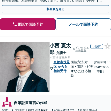
侵害額請求、相続放棄まで幅広く対応。遺言書のご相談も受付中【夜
間・休日面談可】【WEB面談】【完全個室】
料金表を見る
電話で面談予約
メールで面談予約
小西 憲太
大阪府
インタビュ
ーを見る
郎
弁護士
小西法律事務所
京都市伏見
面談方法(対
営業時間：0
区
からも
面・電話・ビデ
9:00~20:00
相談受付中
オなど)は応相
（平日）
談
自筆証書遺言の作成
関西エリア対応【初回相談無料】【ビデオ面談可】【所属弁護士6