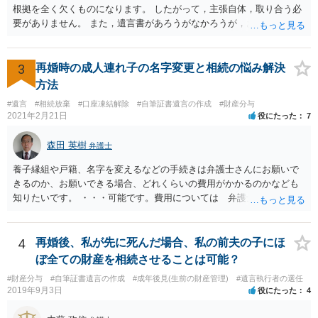
根拠を全く欠くものになります。 したがって，主張自体，取り合う必
要がありません。 また，遺言書があろうがなかろうが，お父上のご兄
弟と面会しなければならない義務はもともとありません。 峰岸先生の
ご回答にもありますが， 代理人弁護士をたてて，その弁護士から相手
方に対して， ・相続に関する主張は法的根拠がなく，一切応じないこ
3
再婚時の成人連れ子の名字変更と相続の悩み解決
と ・今後一切の連絡をしてこないでほしいこと ・連絡を継続してくる
方法
ようであれば警察への通報や法的措置も辞さないこと などを記載した
#遺言
#相続放棄
#口座凍結解除
#自筆証書遺言の作成
#財産分与
書面を発送してもらうことがよろしいように思います。
2021年2月21日
役にたった
7
森田 英樹
弁護士
養子縁組や戸籍、名字を変えるなどの手続きは弁護士さんにお願いで
きるのか、お願いできる場合、どれくらいの費用がかかるのかなども
知りたいです。 ・・・可能です。費用については 弁護士と直接面談
の上 内容を確認し 協議の上個別に契約によって決まることになっ
ています。 やはり、成人した子のことまでごちゃごちゃ考えず、自分
の事だけ考えるべきなのでしょうか ・・・お子さんの事をまで含め良
4
再婚後、私が先に死んだ場合、私の前夫の子にほ
い解決案があればお悩みになるのは当然と言えば当然のことです。 彼
ぼ全ての財産を相続させることは可能？
と親子関係を結びたいと思っているが、名字は変えたくない・・・養
#財産分与
#自筆証書遺言の作成
#成年後見(生前の財産管理)
#遺言執行者の選任
子縁組の必要があり 氏も変更することになります。 しかし 彼は成人
2019年9月3日
役にたった
4
しているとは言え、自分の子と私の連れ子、全て平等にしたいと希
望。もちろん私もそうできればと思います。 ・・・婚姻前の契約 あ