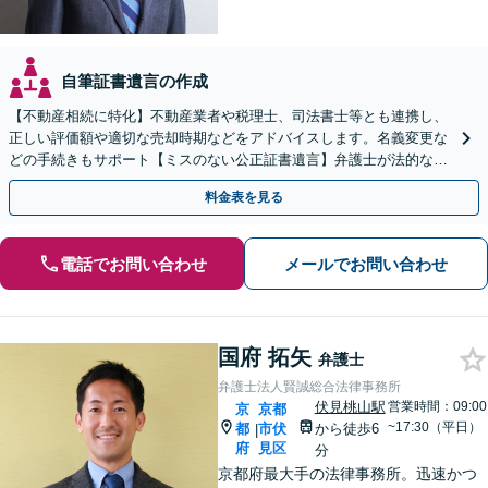
自筆証書遺言の作成
【不動産相続に特化】不動産業者や税理士、司法書士等とも連携し、
正しい評価額や適切な売却時期などをアドバイスします。名義変更な
どの手続きもサポート【ミスのない公正証書遺言】弁護士が法的な観
点から遺言書を作成します。
料金表を見る
電話でお問い合わせ
メールでお問い合わせ
国府 拓矢
弁護士
弁護士法人賢誠総合法律事務所
伏見桃山駅
営業時間：09:00
京
京都
~17:30（平日）
都
市伏
から徒歩6
|
府
見区
分
京都府最大手の法律事務所。迅速かつ