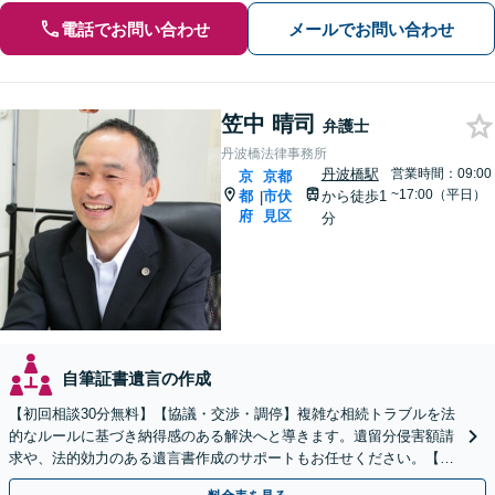
電話でお問い合わせ
メールでお問い合わせ
笠中 晴司
弁護士
丹波橋法律事務所
丹波橋駅
営業時間：09:00
京
京都
~17:00（平日）
都
市伏
から徒歩1
|
府
見区
分
自筆証書遺言の作成
【初回相談30分無料】【協議・交渉・調停】複雑な相続トラブルを法
的なルールに基づき納得感のある解決へと導きます。遺留分侵害額請
求や、法的効力のある遺言書作成のサポートもお任せください。【京
阪丹波橋駅徒歩1分】【初回相談無料】