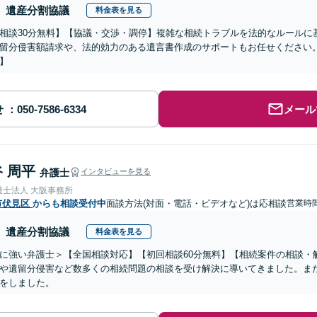
遺産分割協議
料金表を見る
相談30分無料】【協議・交渉・調停】複雑な相続トラブルを法的なルールに
留分侵害額請求や、法的効力のある遺言書作成のサポートもお任せください
】
せ
メール
 周平
弁護士
インタビューを見る
護士法人 大阪事務所
市伏見区
からも相談受付中
面談方法(対面・電話・ビデオなど)は応相談
営業時間
遺産分割協議
料金表を見る
に強い弁護士＞【全国相談対応】【初回相談60分無料】【相続案件の相談・解
や遺留分侵害など数多くの相続問題の相談を受け解決に導いてきました。ま
をしました。