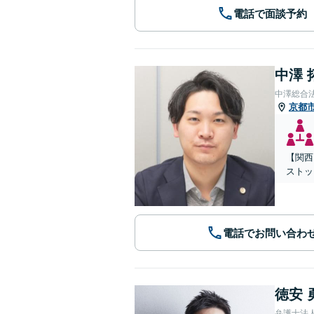
電話で面談予約
中澤 
中澤総合
京都
【関西
ストッ
電話でお問い合わ
徳安 
弁護士法