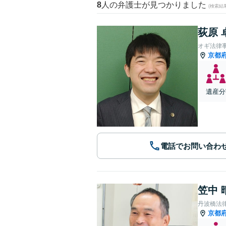
8
人の弁護士が見つかりました
(検索結
荻原 
オギ法律
京都
遺産分
電話でお問い合わ
笠中 
丹波橋法
京都