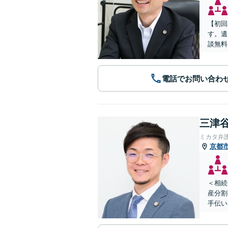
【初回
す。遺
談無料
電話でお問い合わ
三津谷
ミカタ弁
京都
＜相続
産分割
手伝い