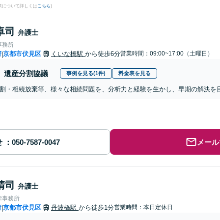
果について詳しくは
こちら
)
卓司
弁護士
事務所
府
京都市伏見区
くいな橋駅
から徒歩6分
営業時間：09:00~17:00（土曜日）
|
遺産分割協議
事例を見る(1件)
料金表を見る
割・相続放棄等、様々な相続問題を、分析力と経験を生かし、早期の解決を
せ
メール
晴司
弁護士
律事務所
府
京都市伏見区
丹波橋駅
から徒歩1分
営業時間：本日定休日
|