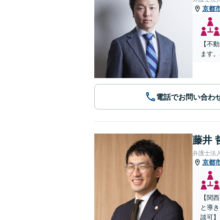
京都
【不動
ます。
電話でお問い合わ
藤井 
弁護士法
京都
【関西
と導き
談可】