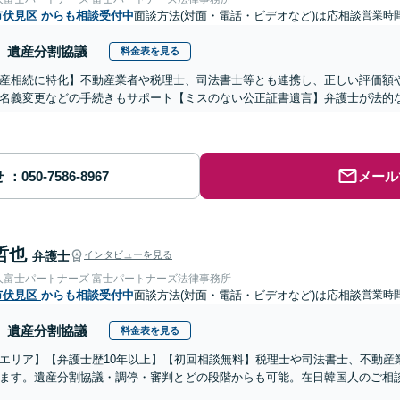
市伏見区
からも相談受付中
面談方法(対面・電話・ビデオなど)は応相談
営業時
遺産分割協議
料金表を見る
産相続に特化】不動産業者や税理士、司法書士等とも連携し、正しい評価額
名義変更などの手続きもサポート【ミスのない公正証書遺言】弁護士が法的
せ
メール
哲也
弁護士
インタビューを見る
人富士パートナーズ 富士パートナーズ法律事務所
市伏見区
からも相談受付中
面談方法(対面・電話・ビデオなど)は応相談
営業時
遺産分割協議
料金表を見る
エリア】【弁護士歴10年以上】【初回相談無料】税理士や司法書士、不動産
ます。遺産分割協議・調停・審判とどの段階からも可能。在日韓国人のご相