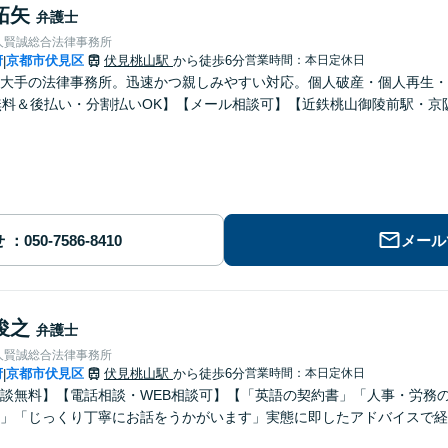
拓矢
弁護士
人賢誠総合法律事務所
府
京都市伏見区
伏見桃山駅
から徒歩6分
営業時間：本日定休日
|
大手の法律事務所。迅速かつ親しみやすい対応。個人破産・個人再生・
無料＆後払い・分割払いOK】【メール相談可】【近鉄桃山御陵前駅・京
せ
メール
俊之
弁護士
人賢誠総合法律事務所
府
京都市伏見区
伏見桃山駅
から徒歩6分
営業時間：本日定休日
|
談無料】【電話相談・WEB相談可】【「英語の契約書」「人事・労務
」「じっくり丁寧にお話をうかがいます」実態に即したアドバイスで経