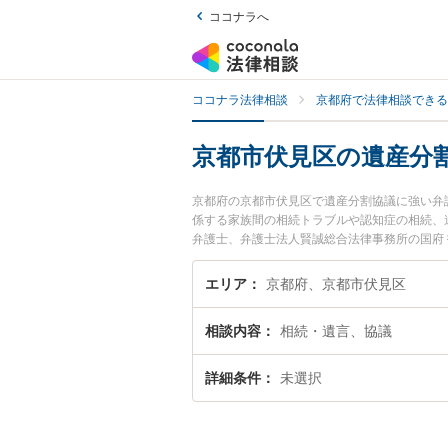
ココナラへ
ココナラ法律相談
京都府で法律相談できる
京都市伏見区の遺産分
京都府の京都市伏見区で遺産分割協議に強い弁
係する家族間の相続トラブルや認知症の相続、
弁護士、弁護士法人賢誠総合法律事務所の国府
議のトラブルを今すぐに弁護士に相談したい』
見区内の弁護士に相談予約したい』などでお困
エリア
京都府、京都市伏見区
相談内容
相続・遺言、協議
詳細条件
未選択