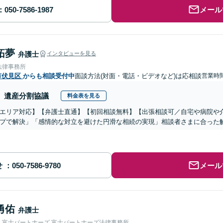
メール
拓夢
弁護士
インタビューを見る
法律事務所
市伏見区
からも相談受付中
面談方法(対面・電話・ビデオなど)は応相談
営業時
遺産分割協議
料金表を見る
エリア対応】【弁護士直通】【初回相談無料】【出張相談可／自宅や病院や
プで解決」「感情的な対立を避けた円滑な相続の実現」相談者さまに合った
せ
メール
勇佑
弁護士
人富士パートナーズ 富士パートナーズ法律事務所