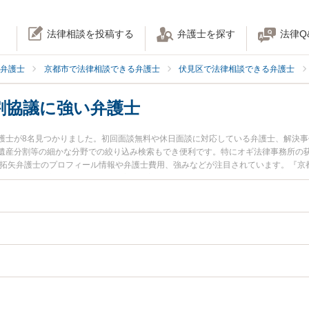
法律相談を投稿する
弁護士を探す
法律Q
弁護士
京都市で法律相談できる弁護士
伏見区で法律相談できる弁護士
割協議に強い弁護士
護士が8名見つかりました。初回面談無料や休日面談に対応している弁護士、解決
遺産分割等の細かな分野での絞り込み検索もでき便利です。特にオギ法律事務所の荻
 拓矢弁護士のプロフィール情報や弁護士費用、強みなどが注目されています。『京
『遺産分割協議のトラブル解決の実績豊富な近くの弁護士を検索したい』『初回相
りの相談者さんにおすすめです。