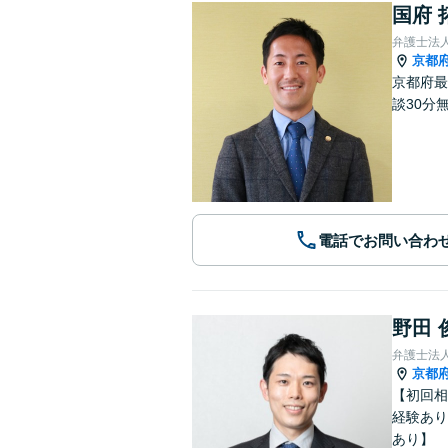
国府 
弁護士法
京都
京都府最
談30分
電話でお問い合わ
野田 
弁護士法
京都
【初回相
経験あり
あり】