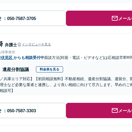
せ
メール
舜
弁護士
インタビューを見る
法律事務所
市伏見区
からも相談受付中
面談方法(対面・電話・ビデオなど)は応相談
営業時
遺産分割協議
料金表を見る
／兵庫エリア対応】【初回相談無料】不動産相続、遺産分割協議、遺留分、
理士など必要な業者と連携し、より良い相続に向けて尽力します。早めのご
相談可】
せ
メール