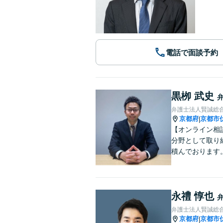
電話で面談予約
黒栁 武史
弁護士法人賢誠総
京都府
京都市
|
【オンライン相
分野として取り
積んでおります
永禮 惇也
弁護士法人賢誠総
京都府
京都市
|