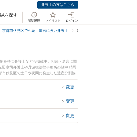
弁護士の方はこちら
&Aを探す
閲覧履歴
マイリスト
ログイン
京都市伏見区で相続・遺言に強い弁護士
京都市伏見区で協議に強い弁護士
事例を持つ弁護士なども掲載中。相続・遺言に関
原 卓司弁護士や丹波橋法律事務所の笠中 晴司
都市伏見区で土日や夜間に発生した遺産分割協
談無料で遺産分割協議を法律相談できる京都市伏
変更
変更
変更