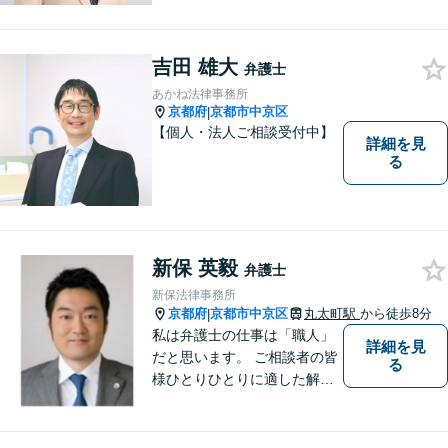
吉田 雄大
弁護士
あかね法律事務所
京都府
京都市中京区
|
【個人・法人ご相談受付中】
詳細を見
る
新保 英毅
弁護士
新保法律事務所
京都府
京都市中京区
丸太町駅
から徒歩8分
|
私は弁護士の仕事は「職人」
詳細を見
だと思います。 ご相談者の皆
る
様ひとりひとりに適した解決
策を模索し、オーダーメード
のリーガルサービスをご提供
いたします。