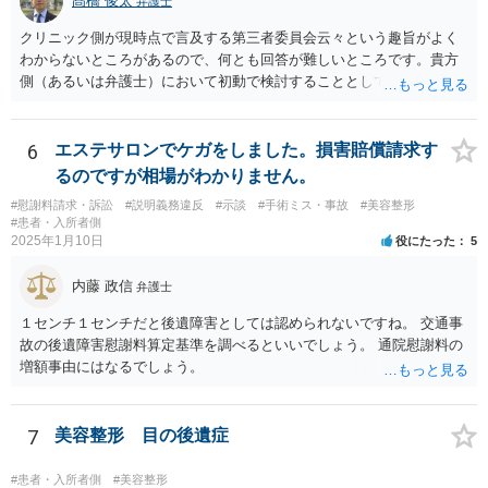
髙橋 俊太
弁護士
クリニック側が現時点で言及する第三者委員会云々という趣旨がよく
わからないところがあるので、何とも回答が難しいところです。貴方
側（あるいは弁護士）において初動で検討することとしては、クリニ
ックから診療記録の入手をすること、緊急入院先の診断内容の確認や
医師意見聴取などが考えられるかと思います。それらを踏まえてクリ
ニック側の過失を肯定できそうであれば、クリニックに対して具体的
6
エステサロンでケガをしました。損害賠償請求す
に損害賠償請求をしていくことになります。
るのですが相場がわかりません。
#慰謝料請求・訴訟
#説明義務違反
#示談
#手術ミス・事故
#美容整形
#患者・入所者側
2025年1月10日
役にたった
5
内藤 政信
弁護士
１センチ１センチだと後遺障害としては認められないですね。 交通事
故の後遺障害慰謝料算定基準を調べるといいでしょう。 通院慰謝料の
増額事由にはなるでしょう。
7
美容整形 目の後遺症
#患者・入所者側
#美容整形