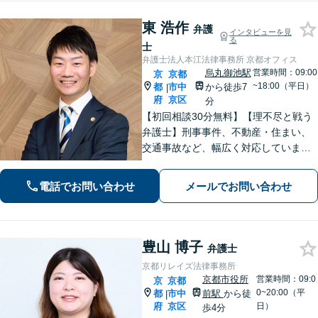
指す
東 浩作
弁護
インタビューを見
る
士
弁護士法人本江法律事務所 京都オフィス
烏丸御池駅
営業時間：09:00
京
京都
~18:00（平日）
都
市中
から徒歩7
|
府
京区
分
【初回相談30分無料】【理不尽と戦う
弁護士】刑事事件、不動産・住まい、
交通事故など、幅広く対応していま
す。困難な事件でも粘り強く立ち向か
い、最善の結果を目指します。お困り
電話でお問い合わせ
メールでお問い合わせ
の場合は、お気軽に弁護士にご相談く
ださい。【電話・メール・WEB相談
可】
豊山 博子
弁護士
京都リレイズ法律事務所
京都市役所
営業時間：09:0
京
京都
0~20:00（平
都
市中
前駅
から徒
|
府
京区
日）
歩4分