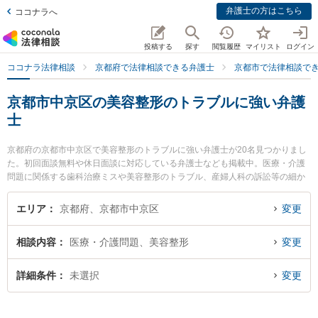
弁護士の方はこちら
ココナラへ
投稿する
探す
閲覧履歴
マイリスト
ログイン
ココナラ法律相談
京都府で法律相談できる弁護士
京都市で法律相談で
京都市中京区の美容整形のトラブルに強い弁護
士
京都府の京都市中京区で美容整形のトラブルに強い弁護士が20名見つかりまし
た。初回面談無料や休日面談に対応している弁護士なども掲載中。医療・介護
問題に関係する歯科治療ミスや美容整形のトラブル、産婦人科の訴訟等の細か
な分野での絞り込み検索もでき便利です。特にアクシス法律事務所の大澤 祐紀
弁護士や弁護士法人富士パートナーズ 富士パートナーズ法律事務所の宮田 聖也
エリア
京都府、京都市中京区
変更
弁護士、弁護士法人本江法律事務所 京都オフィスの東 浩作弁護士のプロフィー
ル情報や弁護士費用、強みなどが注目されています。『京都市中京区で土日や
相談内容
医療・介護問題、美容整形
変更
夜間に発生した美容整形のトラブルのトラブルを今すぐに弁護士に相談した
い』『美容整形のトラブルのトラブル解決の実績豊富な近くの弁護士を検索し
たい』『初回相談無料で美容整形のトラブルを法律相談できる京都市中京区内
詳細条件
未選択
変更
の弁護士に相談予約したい』などでお困りの相談者さんにおすすめです。