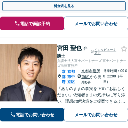
ドバイスで、納得のできるトラブルの解決を目指します。
料金表を見る
電話で面談予約
メールでお問い合わせ
宮田 聖也
弁
インタビューを
見る
護士
弁護士法人富士パートナーズ 富士パートナー
ズ法律事務所
京都市役所
営業時間：09:0
京
京都
0~22:00（平
都
市中
前駅
から徒
|
府
京区
日）
歩0分
「ありのままの事実を正直にお話しく
ださい」依頼者さまの気持ちに寄り添
い、理想の解決策をご提案できるよう
尽力します【交通事故事件の実績豊
富】【賠償金が2倍に増額した事例あ
電話でお問い合わせ
メールでお問い合わせ
り】依頼者さまに代わってさまざまな
角度から示談の提案／利益最大化を目