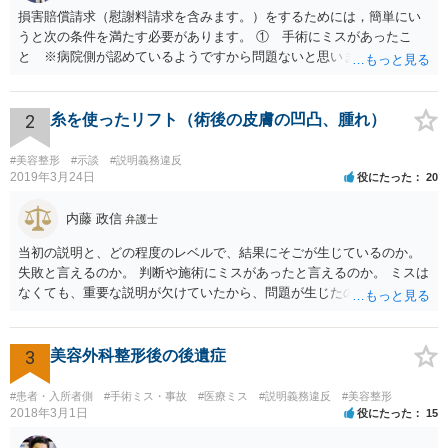
損害賠償請求（慰謝料請求を含みます。）をするためには，簡単にい
うと次の条件を満たす必要があります。 ① 手術にミスがあったこ
と ※病院側が認めているようですから問題ないと思います。 ② 手
術のミスの「せいで」仕事を休まなければならなくなったこと ③ 手
術のミスの「せいで」マスクが外せなくなったこと ④ 仕事を休まな
ければならなくなった「せいで」休業損害が発生したこと ⑤ マスク
2
糸を使ったリフト（術後の皮膚の凹凸、腫れ）
を外せなくなった「せいで」経済的に評価できる精神的な損害が発生
したこと 「せいで」と強調した点が，内藤先生のご指摘なさる「相当
#美容整形
#示談
#説明義務違反
因果関係」です。 手術のミスと関係のないことまでは責任追及ができ
2019年3月24日
役にたった
20
ないということです。 手術のミスの結果，手術前と比べて見た目が著
しく悪くなってしまったとか， 手術のミスの結果，入院期間が延びて
内藤 政信
弁護士
しまったとかいう事情があれば， 追加請求が可能な余地があります。
当初の説明と、どの程度のレベルで、結果にそごが生じているのか。
ただし，手術代の返金に応じた際に「これ以上金銭の請求はしませ
失敗と言えるのか。 判断や施術にミスがあったと言えるのか。 ミスは
ん」という趣旨の合意をしてしまっていると， 上記の請求は，基本的
なくても、重要な説明が欠けていたから、問題が生じたのか。 美容整
には困難となります。
形にある程度通じてる弁護士を探せるかどうか。
3
美容外科整形後の後遺症
#患者・入所者側
#手術ミス・事故
#医療ミス
#説明義務違反
#美容整形
2018年3月1日
役にたった
15