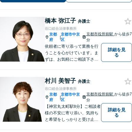
も在籍】【初回相談30分無料】
橋本 弥江子
弁護士
谷口総合法律事務所
京都市役所前駅
から徒歩7
京都
京都市中京
|
府
区
分
依頼者に寄り添って業務を行
詳細を見
うことを心がけています。ま
る
ずは、お気軽にご相談下さ
い。
村川 美智子
弁護士
谷口総合法律事務所
京都市役所前駅
から徒歩7
京都
京都市中京
|
府
区
分
【神宮丸太町駅8分】ご相談者
詳細を見
様の不安に寄り添い、気持ち
る
と希望をしっかりと受け止め
ます。解決の道筋を丁寧に示