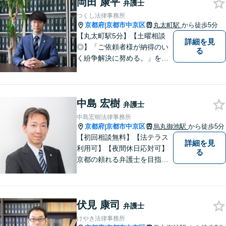
岡田 康平
弁護士
つくし法律事務所
京都府
京都市中京区
丸太町駅
から徒歩5分
|
【丸太町駅5分】【土曜相談
詳細を見
◎】「ご依頼者様が納得のい
る
く紛争解決に努める。」をモ
ットーに、一つ一つの事件に
丁寧に取り組みます。離婚・
相続問題や不動産関連の問
中島 宏樹
題、中小企業関連法務で多数
弁護士
実績ございます。ぜひ皆様の
中島宏樹法律事務所
お悩みをお聞かせください。
京都府
京都市中京区
烏丸御池駅
から徒歩5分
|
【初回相談無料】【法テラス
詳細を見
利用可】【夜間休日応対可】
る
京都の頼れる弁護士を目指し
ています。目線は低く、志は
高くをモットーに豊富な知識
と経験であなたの声を形にし
伏見 康司
ます。
弁護士
けやき法律事務所