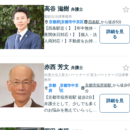
し、納得と安心につながるよ
う真摯にサポートします。ど
高谷 滋樹
弁護士
うぞお気軽にお話しくださ
都総合法律事務所
い。【完全個室で相談可】
京都府
京都市中京区
四条駅
から徒歩5分
|
【地域密着型の法律事務所】
【四条駅近く】【年中無休・
詳細を見
夜間休日対応！】【個人・法
る
人両対応！】不動産をお持ち
の方も、宅建資格者の弊所に
御相談ください！【LINE・Zo
om・オンライン相談に対応】
赤西 芳文
【24時間予約受付】【出張相
弁護士
談可能】【弁護士保険（特
弁護士法人富士パートナーズ 富士パートナーズ法律事
約）全社対応いたします】
務所
京都市役所前駅
から徒歩0
京都
京都市中京
|
府
区
分
【京都市役所前駅 徒歩2分】
詳細を見
弁護士として、少しでも多く
る
のお悩みを抱えていらっしゃ
る方の力になりたいと考えて
おります。 ぜひお話をお聞か
せください。