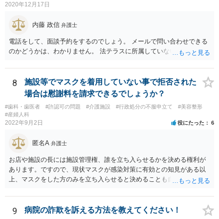
2020年12月17日
内藤 政信
弁護士
電話をして、面談予約をするのでしょう。 メールで問い合わせできる
のかどうかは、わかりません。 法テラスに所属していないので。
8
施設等でマスクを着用していない事で拒否された
場合は慰謝料を請求できるでしょうか？
#歯科・歯医者
#許認可の問題
#介護施設
#行政処分の不服申立て
#美容整形
#産婦人科
2022年9月2日
役にたった
6
匿名A
弁護士
お店や施設の長には施設管理権、誰を立ち入らせるかを決める権利が
あります。ですので、現状マスクが感染対策に有効との知見がある以
上、マスクをした方のみを立ち入らせると決めることも自由であり、
不当な差別には当たらないと考えられます。 これが公衆浴場や旅館業
など公益的な側面のある業種ですと、公衆浴場法など各種業法で定め
られた理由以外での利用拒否は禁止されていますし、公の施設でもマ
9
病院の詐欺を訴える方法を教えてください！
スクなしだけでの利用拒否は問題となりえますが、民間のお店に対し