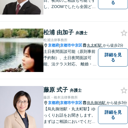
日、夜間のご相談も可能です
る
し、ZOOMでしたら全国どこ
でもご相談可能です。私が行
けないところでも、全国どこ
でも大抵は他の弁護士をご紹
松浦 由加子
介できます。
弁護士
松浦法律事務所
京都府
京都市中京区
丸太町駅
から徒歩2分
|
土日夜間面談可能（原則事前
詳細を見
予約制）、土日夜間面談可
る
能、法テラス対応。 離婚・借
金（破産、個人再生等）・遺
産分割など個人の方のご相談
のほか、契約トラブルや雇用
藤原 式子
問題・クレーマー対応など事
弁護士
業者様にも広く対応しており
藤原・橋本法律事務所
ます。お気軽にご相談くださ
京都府
京都市中京区
烏丸御池駅
から徒歩3分
|
い。
【烏丸御池駅・丸太町駅】ゆ
詳細を見
っくりお話をお聞きします。
る
まずはご相談においでくださ
い。