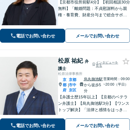
【京都市役所前駅4分】【初回相談30分
無料】「離婚問題：不貞慰謝料から親
権・養育費、財産分与まで総合サポー
ト」「法人破産：会社の状況に応じた
最適な手続きをご提案」おひとりで抱
えて諦める前に、まずはあなたのご希
電話でお問い合わせ
メールでお問い合わせ
望をお聞かせください【休日・夜間相
談可】
松原 祐紀
弁
インタビューを
見る
護士
松原法律事務所
烏丸御池駅
営業時間：09:00
京
京都
~20:00（平日）
都
市中
から徒歩5
|
府
京区
分
【弁護士歴15年以上】【京都のベテラ
ン弁護士】【烏丸御池駅3分】【ワンス
トップ解決】「法律と感情をはっきり
分けたスタイル」で問題解決へ。離婚
問題、新型コロナが原因の借金、不動
電話でお問い合わせ
メールでお問い合わせ
産問題なども幅広く対応【女性弁護士