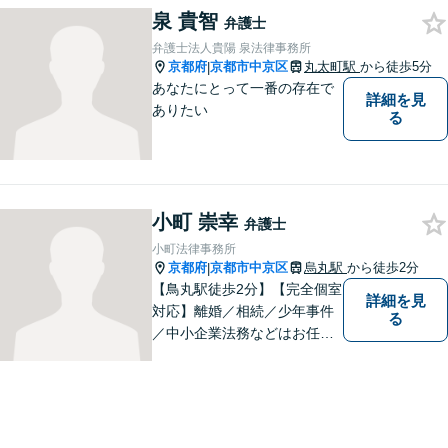
泉 貴智
弁護士
弁護士法人貴陽 泉法律事務所
京都府
京都市中京区
丸太町駅
から徒歩5分
|
あなたにとって一番の存在で
詳細を見
ありたい
る
小町 崇幸
弁護士
小町法律事務所
京都府
京都市中京区
烏丸駅
から徒歩2分
|
【鳥丸駅徒歩2分】【完全個室
詳細を見
対応】離婚／相続／少年事件
る
／中小企業法務などはお任せ
ください。相談者様の状況を
的確に把握し、個々に寄り添
った対応をいたします。まず
はお気軽にご相談ください！
【近隣駐車場あり】