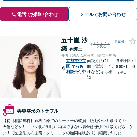
電話でお問い合わせ
メールでお問い合わせ
五十嵐 沙
東京都
インタビュ
ーを見る
織
弁護士
弁護士法人広尾有栖川法律事務所
京都市中京
面談方法(対
営業時間：1
区
からも
面・電話・ビデ
0:00~16:00
相談受付中
オなど)は応相
（平日）
談
美容整形のトラブル
【初回相談無料】歯科治療でのリーマーの破損、脱毛やシミ取りでの
火傷などクリニック側の対応に納得できない場合はぜひご相談くださ
い！【医療法人の法務・クリニックの顧問経験あり】実情に即したア