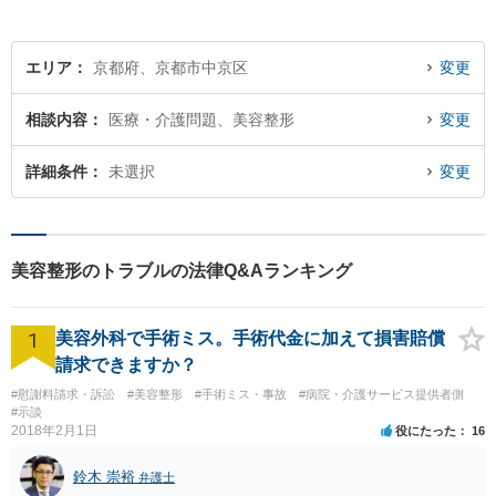
エリア
京都府、京都市中京区
変更
相談内容
医療・介護問題、美容整形
変更
詳細条件
未選択
変更
美容整形のトラブルの法律Q&Aランキング
1
美容外科で手術ミス。手術代金に加えて損害賠償
請求できますか？
#慰謝料請求・訴訟
#美容整形
#手術ミス・事故
#病院・介護サービス提供者側
#示談
2018年2月1日
役にたった
16
鈴木 崇裕
弁護士