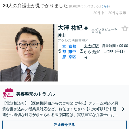
20
人の弁護士が見つかりました
(検索結果について詳しくは
こちら
)
20件中 1-20件を表示
大澤 祐紀
弁
インタビューを
見る
護士
アクシス法律事務所
丸太町駅
営業時間：09:00
京
京都
~17:00（平日）
都
市中
から徒歩1
|
府
京区
分
美容整形のトラブル
【電話相談可】【医療機関側からのご相談に特化】クレーム対応／悪
質な書き込み／従業員対応など、お任せください【丸太町駅1分】迅
速かつ適切な対応が求められる医療問題は、実績豊富な弁護士にお任
せください【休日面談可】【平日夜間対応】
料金表を見る