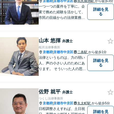
京都府
京都市中京区
烏丸御池駅
から徒歩3分
|
一つ一つの案件を丁寧に。企
詳細を見
業で務めた経験を活かして、
る
市民の目線からの法律業務を
心がけています。
山本 悠揮
弁護士
桜月法律事務所
京都府
京都市中京区
二条駅
から徒歩1分
|
法律というものは、力の弱い
詳細を見
人、声の小さい人のためにあ
る
ります。 そういった人の思い
に真摯に耳を傾けて、「相談
してよかった」「頼んでよか
った」と思って頂ける解決を
佐野 就平
目指します。
弁護士
つくし法律事務所
京都府
京都市中京区
丸太町駅
から徒歩5分
|
日程調整さえすれば、土日祝
詳細を見