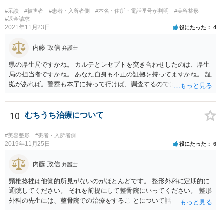
ては慰謝料の請求は認められないと考えられます。
#示談
#被害者
#患者・入所者側
#本名・住所・電話番号が判明
#美容整形
#返金請求
2021年11月23日
役にたった
4
内藤 政信
弁護士
県の厚生局ですかね。 カルテとレセプトを突き合わせしたのは、厚生
局の担当者ですかね。 あなた自身も不正の証拠を持ってますかね。 証
拠があれば。警察も本庁に持って行けば、調査するのではないで すか
ね。 あなた自身も証拠を持ってるなら、直接損害賠償請求してもいい
で しょう。
10
むちうち治療について
#美容整形
#患者・入所者側
2019年11月25日
役にたった
6
内藤 政信
弁護士
頸椎捻挫は他覚的所見がないのがほとんどです。 整形外科に定期的に
通院してください。 それを前提にして整骨院にいってください。 整形
外科の先生には、整骨院での治療をするこ とについて話し、OKをも
らってください。