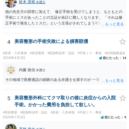
鈴木 崇裕
弁護士
他の先生方の回答に加えて、 修正手術を受けてしまうと、もともとの
手術にミスがあったことの立証が余計に難しくなります。 「それは修
正手術で発生したミスだ」という主張がされてしまう可能性があるか
らです。 心身の苦痛はあるでしょうけれども、損害賠償請求などをご
検討なさっているのであれば、修正手術を受けるまえに弁護士に相談
して対応を決めることを強くお勧めいたします。
4
美容整形の手術失敗による損害賠償
#患者・入所者側
#美容整形
#慰謝料請求・訴訟
#手術ミス・事故
#説明義務違反
2019年4月3日
役にたった
14
内藤 政信
弁護士
その地域で医療過誤の経験のある弁護士を探すのが 一番近道だね。
5
美容整形外科にてクマ取りの後に炎症からの入院
手術。かかった費用を負担して欲しい。
#美容整形
#慰謝料請求・訴訟
#患者・入所者側
#手術ミス・事故
2024年7月3日
役にたった
9