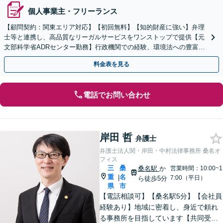
個人事業主・フリーランス
【顧問契約：関東エリア対応】【初回無料】【知的財産に強い】弁理
士等と連携し、高品質なリーガルサービスをワンストップで提供【元
文部科学省ADRセンター勤務】行政機関での経験、環境法への豊富な
知識を活かし、事業者さまの抱える問題を解決へ導きます
料金表を見る
電話でお問い合わせ
岸田 哲
弁護士
弁護士法人関・岸田・中村法律事務所 桑名オ
フィス
三
桑
桑名駅
か
営業時間：10:00~1
重
名
|
7:00（平日）
ら徒歩5分
県
市
【電話相談可】【桑名駅5分】【会社員
経験あり】地域に密着し、身近で頼れ
る事務所を目指しています【共同受任