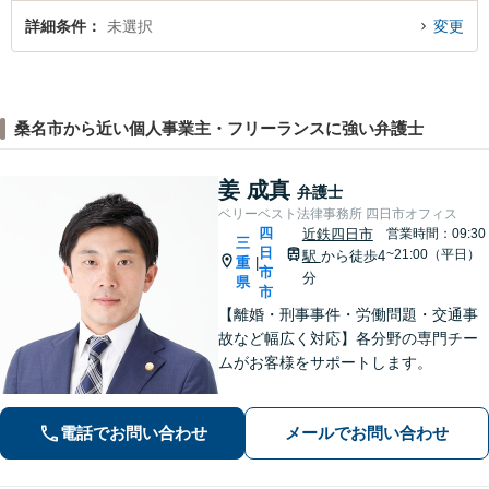
詳細条件
未選択
変更
桑名市から近い個人事業主・フリーランスに強い弁護士
姜 成真
弁護士
ベリーベスト法律事務所 四日市オフィス
四
近鉄四日市
営業時間：09:30
三
日
~21:00（平日）
駅
から徒歩4
重
|
市
分
県
市
【離婚・刑事事件・労働問題・交通事
故など幅広く対応】各分野の専門チー
ムがお客様をサポートします。
電話でお問い合わせ
メールでお問い合わせ