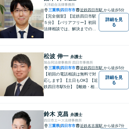
業法務など、幅広く対応可
大洋総合法律事務所
能。【明確な料金体系】どう
三重県
四日市市
近鉄四日市駅
から徒歩5分
|
ぞご連絡ください。
【完全個室】【近鉄四日市駅
詳細を見
５分】【バリアフリー】初回
る
法律相談では、解決までの流
れ・今後の見通しをお伝えし
ます。お気軽にご相談くださ
い。交通事故 ／ 遺産相続 ／
企業法務・顧問弁護士
松波 伸一
弁護士
旭合同法律事務所 四日市事務所
三重県
四日市市
近鉄四日市駅
から徒歩5分
|
【初回の電話相談は無料で対
詳細を見
応します】【土日もOK】【近
る
鉄四日市駅5分】【離婚・相続
問題】困っている方の力にな
れる様、話を聞き、寄り添い
ます【後見業務などの民事・
刑事事件全般】双方ともに納
鈴木 克昌
弁護士
得する解決を目指します【交
四日市エース法律事務所
通事故】示談金の増額に向け
三重県
四日市市
近鉄名古屋駅
から徒歩7分
|