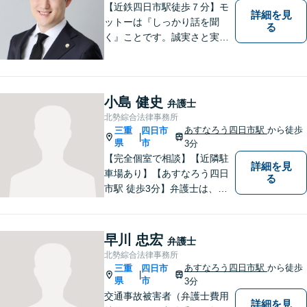
尽力
【近鉄四日市駅徒歩７分】モ
詳細を見
ットーは『しっかり話を聞
る
く』ことです。誠実さと実直
さを取り柄に、一つ一つの案
件に真摯に向き合います。離
婚問題／企業法務／労働問題
（使用者側）／交通事故／相
小島 健史
弁護士
続問題など、幅広く対応。お
北勢綜合法律事務所
気軽にご相談ください。
あすなろう四日市駅
から徒歩
三重
四日市
|
県
市
3分
【完全個室で相談】【近隣駐
詳細を見
車場あり】【あすなろう四日
る
市駅 徒歩3分】弁護士は、依
頼者の方のサポーターです。
わからないことがあれば、何
でも聞いてください。 問題解
早川 忠宏
弁護士
決に向かって一緒に頑張りま
北勢綜合法律事務所
しょう。
あすなろう四日市駅
から徒歩
三重
四日市
|
県
市
3分
交通事故被害者（弁護士費用
詳細を見