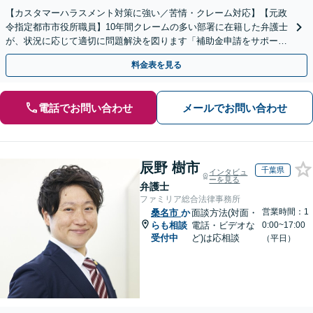
【カスタマーハラスメント対策に強い／苦情・クレーム対応】【元政
令指定都市市役所職員】10年間クレームの多い部署に在籍した弁護士
が、状況に応じて適切に問題解決を図ります「補助金申請をサポー
ト」【出張相談・WEB面談対応】
料金表を見る
電話でお問い合わせ
メールでお問い合わせ
辰野 樹市
千葉県
インタビュ
ーを見る
弁護士
ファミリア総合法律事務所
営業時間：1
桑名市
か
面談方法(対面・
らも相談
電話・ビデオな
0:00~17:00
受付中
ど)は応相談
（平日）