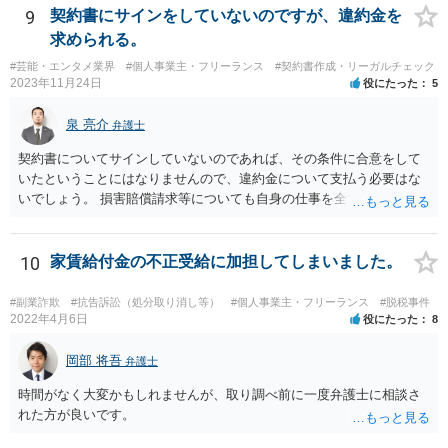
るかと思います。 （参考）「⼈材分野における公正取引委員会の取
的には１０時〜１９時はできるだけB社にいるよう努力はします。た
9
契約書にサインをしていないのですが、違約金を
組」（令和元年９月２５日 公正取引委員会）６頁 https://www.jftc.g
だ、他の仕事もありますので、必ずその条件を守れるとは限りません
求められる。
o.jp/houdou/kouenkai/190925kondan_file/siryou2.pdf
し、B社常駐時であっても本件以外の仕事もさせてもらうことになりま
#芸能・エンタメ業界
#個人事業主・フリーランス
#契約書作成・リーガルチェック
す。」というものが考えられます。 その提案すら断られるようであれ
2023年11月24日
役にたった
5
ば、ちょっと危険な会社だというシグナルと考えるべきでしょう。
泉 亮介
弁護士
契約書についてサインしていないのであれば、その条件に合意をして
いたということにはなりませんので、違約金について支払う必要はな
いでしょう。 損害賠償請求等についても自身の仕事を全て処理してか
ら辞めるのであれば一般的には負担義務はないかと思われます。
10
家賃給付金の不正受給に加担してしまいました。
#副業詐欺
#抗告訴訟（処分取り消し等）
#個人事業主・フリーランス
#脱税事件
2022年4月6日
役にたった
8
岡部 将吾
弁護士
時間がなく大変かもしれませんが、取り調べ前に一度弁護士に相談さ
れた方が良いです。