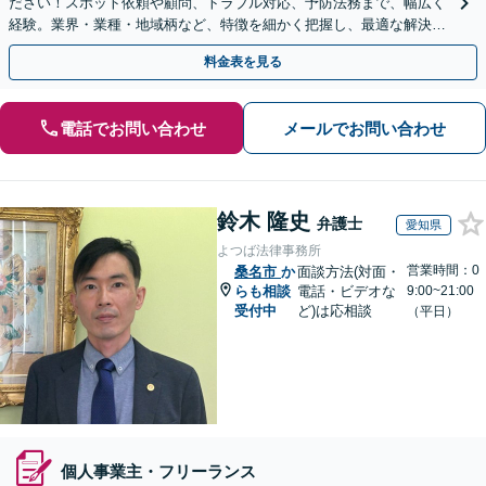
ださい！スポット依頼や顧問、トラブル対応、予防法務まで、幅広く
経験。​​業界・業種・地域柄など、特徴を細かく把握し、最適な解決策
をご提示します
料金表を見る
電話でお問い合わせ
メールでお問い合わせ
鈴木 隆史
弁護士
愛知県
よつば法律事務所
営業時間：0
桑名市
か
面談方法(対面・
らも相談
電話・ビデオな
9:00~21:00
受付中
ど)は応相談
（平日）
個人事業主・フリーランス