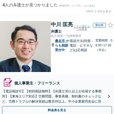
4
人の弁護士が見つかりました
(検索結果について詳しくは
こちら
)
4件中 1-4件を表示
中川 匡亮
愛知県
インタビュ
ーを見る
弁護士
名古屋第一法律事務所
営業時間：0
桑名市
か
面談方法(対面・
らも相談
電話・ビデオな
9:30~17:30
受付中
ど)は応相談
（平日）
個人事業主・フリーランス
【電話相談可】【初回相談無料】【弁護士30人以上が在籍する事務
所】【東海エリア対応】労務問題、事業承継、契約書のチェックな
ど。労務トラブルの解決実績は数百件以上。中小企業家同友会に所属
しセミナー講師なども担当【初回相談無料】
料金表を見る