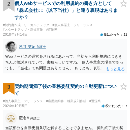
は、その商品を売ったときに対価を回収しているので、商標権は用い
2
個人webサービスでの利用規約の書き方として
尽くされている（用尽、消尽といいます。）と解釈されます。他方
「株式会社○○（以下当社）」と違う表現はありま
で、商標権者の預かり知らないところで、販売した商品から別の商品
すか？
（コピー品やリメイク品）が作りだされてしまうと、その商品が仮に
#契約書作成・リーガルチェック
#個人事業主・フリーランス
酷い品質であれば、商標権者のブランドイメージが傷ついてしまいま
#スタートアップ・新規事業
#IT業界
すし、その証商標権者にクレームが来てしまいますので、商標権を侵
2018年8月14日
役にたった
21
害します。その商品が流通すれば商標権（ロゴマーク等）に対する一
般消費者の信頼も害することになります。また、本来商標権者に入る
杉井 英昭
弁護士
べき利益が入らないことになります。 修理だけではそのような問題は
生じません。
Webサービスの運営をされるにあたって、当初から利用規約につきき
ちんと検討されていて、素晴らしいですね。 個人事業主の場合であっ
ても、「当社」でも問題はありません。 もっとも、表現に違和感があ
るというのであれば、屋号を使うとよいでしょう。 例えば、田中一郎
さんが「ABCウェブサービス」の屋号で事業を運営する際には、「当
社」の代わりに「ABCウェブサービス」とか「ABCWS」を使う等で
3
契約期間満了後の業務委託契約の自動更新につい
す。
て
#個人事業主・フリーランス
#雇用契約書・就業規則作成
#運送業
2024年10月5日
役にたった
7
匿名A
弁護士
当該部分を自動更新条項と解することはできません。 契約終了後の契