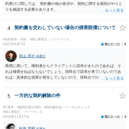
約寒けに関しては、 契約書の他の条項や、契約に関する個別のやりと
りを確認する必要があります。
4
契約書を交わしていない場合の損害賠償について
#知的財産・特許
#個人事業主・フリーランス
2022年6月7日
役にたった
5
佐山 亮介
弁護士
商用に用いて、権利者からクライアントに請求がきたのであれば、そ
れは補償せねばならないでしょう。現時点で請求が来ていないのであ
れば、具体的な損害が発生していないので、現時点で補償の必要はあ
りません。 なお、補償の問題が生じたときは、貴社がクライアントに
補償し、その補償分を損害として外注先に賠償請求することになるで
しょう。
5
一方的な契約解除の件
#IT業界
#顧問弁護士契約
#契約書作成・リーガルチェック
#個人事業主・フリーランス
2018年11月17日
役にたった
4
杉井 英昭
弁護士