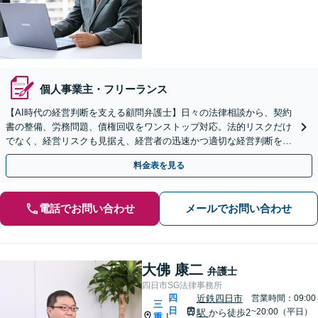
個人事業主・フリーランス
【AI時代の経営判断を支える顧問弁護士】日々の法律相談から、契約
書の整備、労務問題、債権回収をワンストップ対応。法的リスクだけ
でなく、経営リスクも見据え、経営者の迅速かつ適切な経営判断を法
務面からサポートします。
料金表を見る
電話でお問い合わせ
メールでお問い合わせ
大佛 康二
弁護士
四日市SG法律事務所
四
近鉄四日市
営業時間：09:00
三
日
~20:00（平日）
駅
から徒歩2
重
|