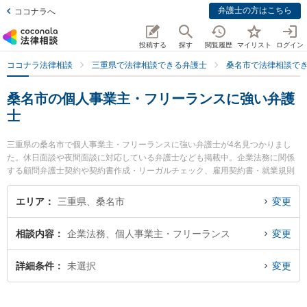
弁護士の方はこちら
ココナラへ
投稿する
探す
閲覧履歴
マイリスト
ログイン
ココナラ法律相談
三重県で法律相談できる弁護士
桑名市で法律相談で
桑名市の個人事業主・フリーランスに強い弁護
士
三重県の桑名市で個人事業主・フリーランスに強い弁護士が4名見つかりまし
た。休日面談や夜間面談に対応している弁護士なども掲載中。企業法務に関係
する顧問弁護士契約や契約書作成・リーガルチェック、雇用契約書・就業規則
作成等の細かな分野での絞り込み検索もでき便利です。特に弁護士法人関・岸
田・中村法律事務所 桑名オフィスの岸田 哲弁護士や伊勢湾総合法律事務所の松
エリア
三重県、桑名市
変更
井 太一弁護士、嶋田幸司法律事務所の嶋田 幸司弁護士のプロフィール情報や弁
護士費用、強みなどが注目されています。『桑名市で土日や夜間に発生した個
相談内容
企業法務、個人事業主・フリーランス
変更
人事業主・フリーランスのトラブルを今すぐに弁護士に相談したい』『個人事
業主・フリーランスのトラブル解決の実績豊富な近くの弁護士を検索したい』
『初回相談無料で個人事業主・フリーランスを法律相談できる桑名市内の弁護
詳細条件
未選択
変更
士に相談予約したい』などでお困りの相談者さんにおすすめです。