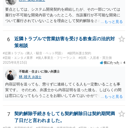
要点としては、システム開発契約を締結したが、その一部については
履行が不可能な開発内容であったところ、当該履行が不可能な開発に
ついて履行されていないことを理由として契約解除をされた。そこ
で、既に開発を完了したものについての請負代金を請求できるか、と
いうご質問であると理解しました。 まず、「物理的にできない開発で
一方的に契約不履行のように伝えられ」とのことですが、「物理的に
6
近隣トラブルで営業妨害を受ける飲食店の法的対
できない」と真に言えるのかどうか、なぜ「物理的にできない開発」
策相談
を請け負うことになったのかが問題です。 もし、「物理的にできな
#近隣トラブル（隣人・騒音・ペット問題）
#顧問弁護士契約
い」という意味が、単に「契約に記載された納期では間に合わない」
#芸能・エンタメ業界
#個人事業主・フリーランス
#住民・入居者・買主側
ということであれば、それは単純に履行遅滞を理由とする債務不履行
2025年8月15日
役にたった
4
ですから、契約解除は有効です。 「物理的にできない」が、そもそも
不動産・住まいに強い弁護士
そのような開発は理論的に不可能（例えば、タイムマシンを作るとい
林 雄大
弁護士
う契約等）であれば、契約自体が無効になる可能性があります。 いず
れの場合であっても、結局は、上記の「物理的にできない」部分を除
内容証明を送っても、懲りずに連絡してくる人も一定数いることも事
いた部分は開発完了しているということですから、その部分に相当す
実です。 そのため、弁護士から内容証明を送った後も、しばらくの間
る請負代金は請求できる可能性があります。 ただし、当該開発完了部
は窓口になってもらうことをお願いしてみてはいかがでしょうか。 そ
分だけでどれくらいの価値があるのか、が問題になります。 一般論は
うすれば、もしその方から不当な要求を受けることがあっても、「窓
以上で、より個別的なお話は、詳しい契約内容や開発内容を知る必要
口（弁護士に）言ってください」とだけお伝えし、それ以外には一切
がありますので、正式に弁護士に相談することも検討された方がよい
応じないという姿勢をとることができるため、スタッフの方の負担軽
7
契約解除手続きをしても契約解除日は契約期間満
と思います。
減を図れると思います。 大変な状況かと思いますが、ご参考になりま
了日だと言われました。
したら幸いです。
#労働・雇用契約違反
#雇用契約書・就業規則作成
#芸能・エンタメ業界