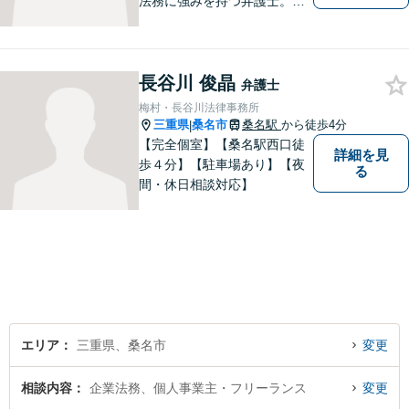
法務に強みを持つ弁護士。個
人事務所ならではのきめ細や
かさが特徴です。依頼者様の
本質的な問題解決に貢献いた
長谷川 俊晶
します。お困りごとは、お気
弁護士
軽にご相談ください。
梅村・長谷川法律事務所
三重県
桑名市
桑名駅
から徒歩4分
|
【完全個室】【桑名駅西口徒
詳細を見
歩４分】【駐車場あり】【夜
る
間・休日相談対応】
エリア
三重県、桑名市
変更
相談内容
企業法務、個人事業主・フリーランス
変更