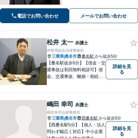
可】相談後、少しでも前進できるよう
全力を尽くします。一人で悩まず、お
電話でお問い合わせ
メールでお問い合わせ
気軽にご相談ください【夜間土日相談
可（要予約）】
松井 太一
弁護士
伊勢湾総合法律事務所
三重県
桑名市
桑名駅
から徒歩5分
|
【桑名駅徒歩5分】【借金・交
詳細を見
通事故は初回無料相談可】借
る
金、交通事故、離婚・相続、
刑事事件など。難しい専門用
語はなるべく使わずに、分か
りやすい説明を心がけており
嶋田 幸司
ます。地域密着型の法律事務
弁護士
所です。お気軽にどうぞ【弁
嶋田幸司法律事務所
護士費用特約保険・法テラス
三重県
桑名市
西桑名駅
から徒歩5分
|
利用可】
【西桑名駅5分】【個人・法人
詳細を見
問わず幅広く対応】中小企業
る