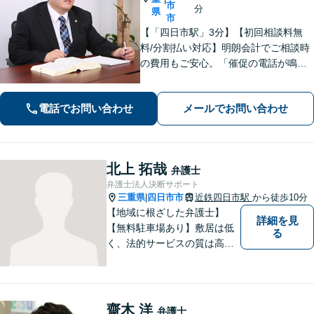
市
分
県
市
【「四日市駅」3分】【初回相談料無
料/分割払い対応】明朗会計でご相談時
の費用もご安心。「催促の電話が鳴り
止まない」「FXや仮想通貨で大損し
た」に対応できます。自己破産や任意
電話でお問い合わせ
メールでお問い合わせ
整理、個人再生など幅広い解決方法を
提示【完全個室で安心】
北上 拓哉
弁護士
弁護士法人決断サポート
三重県
四日市市
近鉄四日市駅
から徒歩10分
|
【地域に根ざした弁護士】
詳細を見
【無料駐車場あり】敷居は低
る
く、法的サービスの質は高く
をモットーに、ご相談者の立
場に立って、問題の解決を目
指します。交通事故／借金問
題／離婚問題／相続問題／企
齋木 洋
弁護士