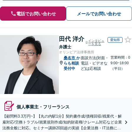
電話でお問い合わせ
メールでお問い合わせ
田代 洋介
愛知県
インタビュ
ーを見る
弁護士
オリンピア法律事務所
営業時間：0
桑名市
か
面談方法(対面・
らも相談
電話・ビデオな
9:00~18:00
受付中
ど)は応相談
（平日）
個人事業主・フリーランス
【顧問料3.3万円~】【丸の内駅1分】契約書作成/債権回収/残業代・解
雇対応/労務トラブル/就業規則作成/知的財産権/クレーム対応など企業
法務全般に対応。セミナー講師20回超の実績【企業法務・IT法務に精