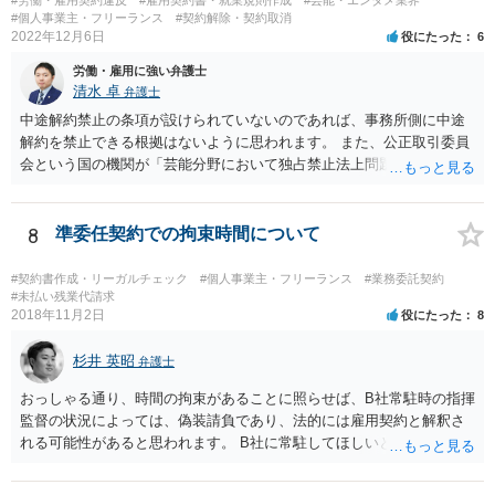
#個人事業主・フリーランス
#契約解除・契約取消
2022年12月6日
役にたった
6
労働・雇用に強い弁護士
清水 卓
弁護士
中途解約禁止の条項が設けられていないのであれば、事務所側に中途
解約を禁止できる根拠はないように思われます。 また、公正取引委員
会という国の機関が「芸能分野において独占禁止法上問題となり得る
行為の想定例」として、「所属事務所が，契約終了後は⼀定期間芸能
活動を⾏えない旨の義務を課し，⼜は移籍・独⽴した場合には芸能活
動を妨害する旨⽰唆して，移籍・独⽴を諦めさせること（優越的地位
8
準委任契約での拘束時間について
の濫⽤等）を例示しています。 ライバー事務所にも同様のことが言え
る可能性があり、あなたのケースでも、独占禁止法上問題となり得ま
#契約書作成・リーガルチェック
#個人事業主・フリーランス
#業務委託契約
す。 ただし、「※これら⾏為が実際に独占禁⽌法違反となるかどうか
#未払い残業代請求
2018年11月2日
役にたった
8
は，具体的態様に照らして個別に判断されることとなる。例えば，優
越的地位の濫⽤に関して，不当に不利益を与えるか否かは，課される
杉井 英昭
義務等の内容や期間が⽬的に照らして過⼤であるか，与える不利益の
弁護士
程度，代償措置の有無やその⽔準，あらかじめ⼗分な協議が⾏われた
おっしゃる通り、時間の拘束があることに照らせば、B社常駐時の指揮
か等を考慮の上，個別具体的に判断される」という指摘もなされてい
監督の状況によっては、偽装請負であり、法的には雇用契約と解釈さ
るので、ご事案に応じ、挙げられている事情を具体的に検討して行く
れる可能性があると思われます。 B社に常駐してほしいと先方が求め
必要があります。 なお、退所等で事務所側と揉めるようであれば、弁
る理由がコミュニケーションをしやすいからであるとするのであれ
護士に直接相談・依頼し、事務所側と交渉にあたってもらう方法もあ
ば、折衷的な提案として、「突発的な質問に対応できるように、基本