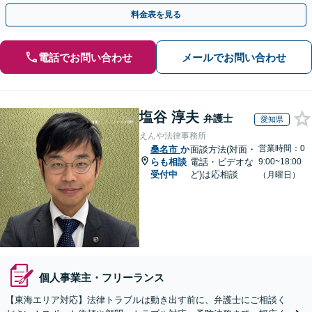
通】
料金表を見る
電話でお問い合わせ
メールでお問い合わせ
塩谷 淳夫
弁護士
愛知県
えんや法律事務所
営業時間：0
桑名市
か
面談方法(対面・
らも相談
電話・ビデオな
9:00~18:00
受付中
ど)は応相談
（月曜日）
個人事業主・フリーランス
【東海エリア対応】法律トラブルは動き出す前に、弁護士にご相談く