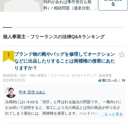
特約があれば事件受任も無
る
料）/ 相続問題（遺産分割、遺
言等）。是非一度ご相談くだ
さい。
個人事業主・フリーランスの法律Q&Aランキング
1
ブランド物の靴やバッグを修理してオークション
などに出品したりすることは商標権の侵害にあた
りますか？
#知的財産・特許
#個人事業主・フリーランス
#スタートアップ・新規事業
2018年2月3日
役にたった
16
甲本 晃啓
弁護士
法律的にはいわゆる「消尽」と呼ばれる論点の問題です。 一般向けに
かみ砕いて説明すると、加工により元の商品とは別の商品が作り出さ
れてしまう場合には、商標権を侵害します。ハンドバッグをポーチに
リメイクするなどの場合です。他方で、単なる性能や品質を維持する
ための加工（一般にいう修理）は、商標権を侵害しません。 商標権者