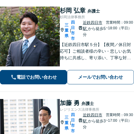
杉岡 弘章
弁護士
杉岡法律事務所
四
近鉄四日市
営業時間：09:00
三
日
~18:00（平日）
駅
から徒歩5
重
|
市
分
県
市
【近鉄四日市駅５分】【夜間／休日対
応可】ご相談者様の辛い・悲しいお気
持ちに共感し、寄り添い、丁寧な対応
を心がけます。離婚／不動産／借金／
相続／刑事事件など、幅広く対応【地
電話でお問い合わせ
メールでお問い合わせ
域に根ざした弁護士】お気軽にお問い
合わせください。
加藤 勇
弁護士
レジリエンス法律事務所
四
近鉄四日市
営業時間：09:30
三
日
~17:00（平日）
駅
から徒歩3
重
|
市
分
県
市