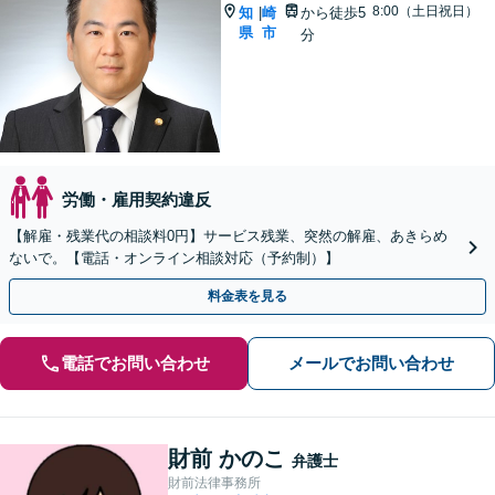
8:00（土日祝日）
知
崎
から徒歩5
|
県
市
分
労働・雇用契約違反
【解雇・残業代の相談料0円】サービス残業、突然の解雇、あきらめ
ないで。【電話・オンライン相談対応（予約制）】
料金表を見る
電話でお問い合わせ
メールでお問い合わせ
財前 かのこ
弁護士
財前法律事務所