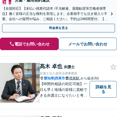
労働・雇用契約違反
【全国対応】【未払い残業代請求 /不当解雇、退職勧奨等労働者側専
従】働く皆様の正当な権利を実現します。企業相手でも泣き寝入り不
要。会社への疑問や悩み、ご相談ください。予約は24時間受付。【初
回面談無料】【夜間・休日対応可】
料金表を見る
電話でお問い合わせ
メールでお問い合わせ
髙木 卓也
弁護士
弁護士法人坂田法律事務所
愛知県
西尾市
西尾駅
から徒歩3分
|
【時間外相談の対応可能】一
詳細を見
日も早く地域の皆様に貢献で
る
きる弁護士になりたいと考え
ておりますので宜しくお願い
いたします。【名鉄西尾駅か
ら徒歩3分】お気軽にご相談く