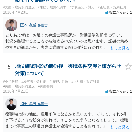
ト側に損害賠償が発生する建付けになっていることはあります。ただ
し、事務所側が一方的に解除したのにタレントへ違約金を課す設計
#労働・雇用契約違反
#未払い残業代請求
#労災認定・対応
#正社員・契約社員
2026年7月23日
役にたった
1
は、合理性や対価性を欠くとして争いやすいです。逆に、タレント側
の重大な契約違反がある場合は、実損害の範囲で請求される可能性は
正木 友啓
あります。
弁護士
とりあえずは、お近くの弁護士事務所か、労働基準監督署に行って、
状況を整理するところから始めるのがよいかと思います。 証拠の集め
やすさの観点から、実際に退職する前に相談に行かれた方がよいかと
思います
6
地位確認訴訟の勝訴後、復職条件交渉と嫌がらせ
対策について
#不当解雇
#経営者・会社側
#職場いじめ
#正社員・契約社員
#労働・雇用契約違反
#労働審判
2026年7月21日
役にたった
1
岡田 晃朝
弁護士
復職時は前の地位、雇用条件になるかと思います。 そして、それを引
き下げるような処分があれば、そこをまた争うとなるでしょう。 復職
までの事実上の筋道は弁護士が協議することもあれば、あなたがご自
身で協議することもあります。 たいていは、訴訟判決までの依頼でし