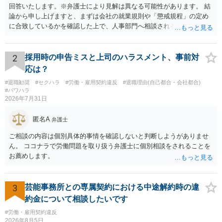
回答いたします。※弁護士により見解は異なる可能性があります。 結
論から申し上げますと、まずは会社の就業規則や「懲戒規程」の定め
に合致しているかを確認した上で、人事部門へ相談されることが最優
先となります。 その上で、いきなりの懲戒解雇は法的ハードルが高い
ものの、重い懲戒処分の対象には十分なり得ます。 名誉や評価の回復
については、会社側に「部下の不正行為による情報漏洩」と正式に認
2
採用時の申告ミスと上司のハラスメント、事前対
定させ、誤認した他部署への適切なフォローや周知を求めるのが有効
応は？
です。 あるいは、懲戒があったことを社内で周知される手続があるの
#退職勧奨
#セクハラ
#労働・雇用契約違反
#退職理由(自己都合・会社都合)
ならば、それにより軽微ながら回復はできるかもしれません。 さらに
#パワハラ
個人としても、相手に対してプライバシー侵害等に基づく損害賠償
2026年7月31日
（慰謝料）を請求する選択肢がありえます（ただし、金額は多額にな
らない可能性があります。）。
匿名A
弁護士
ご相談の内容は個別具体的事情を確認しないと判断しようがありませ
ん。 ココナラで労働問題を取り扱う弁護士に個別相談をされることを
お薦めします。
3
芸能事務所との専属契約における中途解約時の違
約金について相談したいです
#労働・雇用契約違反
2026年8月5日