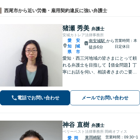
西尾市から近い労働・雇用契約違反に強い弁護士
猪瀬 秀美
弁護士
安城カトレア法律事務所
愛
安
南安城駅
から
営業時間：本
知
城
|
日定休日
徒歩6分
県
市
愛知・西三河地域の皆さまにとって頼
れる弁護士を目指して【借金問題】丁
寧にお話を伺い、相談者さまのご要望
に沿った解決を目指します【離婚問
題】女性弁護士だから気付ける細やか
な配慮のある解決策をご提案します
電話でお問い合わせ
メールでお問い合わせ
【お子さま連れのご相談可】
神谷 直樹
弁護士
ベリーベスト法律事務所 岡崎オフィス
東岡崎駅
営業時間：09:30~1
愛
岡