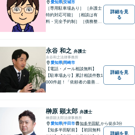
愛知県
安城市
|
［専用駐車場あり］ ［弁護士
詳細を見
特約対応可能］ ［相談は有
る
料・完全予約制］ ［債務整理
のご相談のみ初回無料］ かか
りつけ医のような信頼でき頼
りになる街の法律家を目指し
ています。 暮らしのトラブ
永谷 和之
弁護士
ル、まずはご相談ください。
永谷和之法律事務所
愛知県
岡崎市
|
【電話・メール相談無料】
詳細を見
【駐車場あり】累計相談件数1
る
000件超！「依頼者の最善の
利益を追求する」がモットー
です。依頼者様目線で、ベス
トな解決を考え抜きます。お
気軽にご相談ください！【完
榊原 顕太郎
弁護士
全個室対応】
榊原顕太郎法律事務所
愛知県
半田市
知多半田駅
から徒歩3分
|
【知多半田駅前】【初回無料
詳細を見