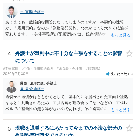
王 宣麟
弁護士
あくまでも一般論的な回答になってしまうのですが、本契約の性質
が、「雇用契約」なのか「業務委託契約」なのかにより大きく結論が
変わります。 ・芸能事務所の専属契約では、残存期間や報酬額、投下
コストを基準に違約金や損害金を設定する例はあります。ただし、実
務上よくあるからといって当然に適法という意味ではなく、実際の損
害との対応関係や合理性が重要です。 ・違約金に上限がなくても、常
4
弁護士が裁判中に不十分な主張をすることの影響
に有効になるわけではありません。契約が労働契約に近い実態なら労
について
基法16条で無効となる余地があり、そうでなくても、金額が事務所の
#不当解雇
#労働・雇用契約違反
#経営者・会社側
#退職勧奨
損害と比べて過大なら無効や減額が争点になります。 ・契約前の修正
2026年7月30日
役にたった
1
交渉は一般的です。 交渉の方向としては、上限額を設ける、実損害ベ
ースにする、算定根拠を明確化する、違約金ではなく「合理的な実
労働・雇用に強い弁護士
費・未回収費用のみ」に限定する、などが典型です。 ・弁護士に契約
泉 亮介
弁護士
前に契約書の内容をレビューしてもらう価値は十分にあると思われま
適切か不適切かはともかくとして、基本的には提出された書面や証拠
す。 争点は、契約類型が雇用か業務委託か、実態として労働者性があ
をもとに判断されるため、主張内容が噛み合ってないなどの、主張レ
るか、解除事由が双方にどう定められているか、違約金の算定根拠が
ベルでの整合性の無さ等がないのであれば、その発言のみで大きく不
合理的か、という複数論点に分かれます。契約前なら、交渉のパワー
利になるということはないように思われます。
バランスの問題もありますが、修正余地があるうえ、後から争うより
コストを抑えやすいので、資料等を持参の上弁護士に確認されること
5
現職を退職するにあたって今までの不法な部分の
をお勧めします。 ・事務所側の解除でも、解除理由によってはタレン
慰謝料等は請求できるのか。