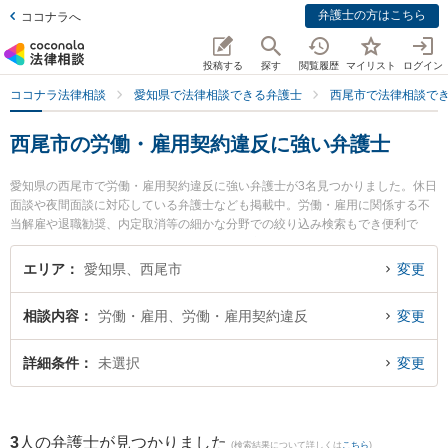
弁護士の方はこちら
ココナラへ
投稿する
探す
閲覧履歴
マイリスト
ログイン
ココナラ法律相談
愛知県で法律相談できる弁護士
西尾市で法律相談で
西尾市の労働・雇用契約違反に強い弁護士
愛知県の西尾市で労働・雇用契約違反に強い弁護士が3名見つかりました。休日
面談や夜間面談に対応している弁護士なども掲載中。労働・雇用に関係する不
当解雇や退職勧奨、内定取消等の細かな分野での絞り込み検索もでき便利で
す。特に弁護士法人坂田法律事務所の坂田 吉郎弁護士や弁護士法人坂田法律事
務所の髙木 卓也弁護士、安藤法律事務所の安藤 芳朗弁護士のプロフィール情報
エリア
愛知県、西尾市
変更
や弁護士費用、強みなどが注目されています。『西尾市で土日や夜間に発生し
た労働・雇用契約違反のトラブルを今すぐに弁護士に相談したい』『労働・雇
相談内容
労働・雇用、労働・雇用契約違反
変更
用契約違反のトラブル解決の実績豊富な近くの弁護士を検索したい』『初回相
談無料で労働・雇用契約違反を法律相談できる西尾市内の弁護士に相談予約し
たい』などでお困りの相談者さんにおすすめです。
詳細条件
未選択
変更
3
人の弁護士が見つかりました
(検索結果について詳しくは
こちら
)