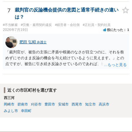
ょうから、別途費用が発生することもありますが、出勤日時の設定く
らいならサービスでしてくれるかもしれません。
7
裁判官の反論機会提供の意図と通常手続きの違い
は？
#不当解雇
#労働・雇用契約違反
#経営者・会社側
#正社員・契約社員
2026年7月19日
役にたった
1
肥田 弘昭
弁護士
「裁判官が、被告の主張に矛盾や根拠のなさが目立つのに、それを咎
めずにそのまま反論の機会を与え続けているように見えます。」との
点ですが、被告に引き続き反論させているのであれば、被告の主張が
不十分な点が裁判官からしてもあるからかと思います。手続保障を尽
くしている場合があります。被告がこれ以上ありませんと言えば終わ
るかと思います。ご参考にしてください。
近くの市区町村を選び直す
西三河
岡崎市
碧南市
刈谷市
豊田市
安城市
西尾市
知立市
高浜市
みよし市
幸田町