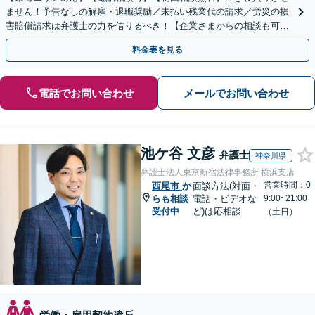
ません！予告なしの解雇・退職奨励／未払い残業代の請求／労災の損
害賠償請求は弁護士の力を借りるべき！【企業さまからの相談も可】
従業員トラブルは、慎重な対処が必要です【完全個室】
料金表を見る
電話でお問い合わせ
メールでお問い合わせ
池ケ谷 文彦
弁護士
神奈川県
弁護士法人東京新宿法律事務所 横浜支店
営業時間：0
西尾市
か
面談方法(対面・
らも相談
電話・ビデオな
9:00~21:00
受付中
ど)は応相談
（土日）