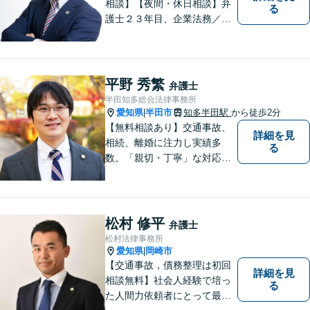
相談】【夜間・休日相談】弁
る
護士２３年目、企業法務／交
通事故／借金問題／離婚など
幅広いお困りごとを解決！中
小企業診断士の資格を持つ弁
護士が、事業経営を強力サポ
平野 秀繁
弁護士
ートいたします！【ネット予
半田知多総合法律事務所
約可】【駐車場あり】【見積
愛知県
半田市
知多半田駅
から徒歩2分
|
無料】
【無料相談あり】交通事故、
詳細を見
相続、離婚に注力し実績多
る
数。「親切・丁寧」な対応
で、事務所が一丸となり全力
サポートします。【平日夜間
対応】【完全個室相談】
松村 修平
弁護士
松村法律事務所
愛知県
岡崎市
|
【交通事故，債務整理は初回
詳細を見
相談無料】社会人経験で培っ
る
た人間力依頼者にとって最大