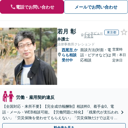
電話でお問い合わせ
メールでお問い合わせ
若月 彰
東京都
インタビュー
を見る
弁護士
法律事務所クレシェンド
営業時
西尾市
か
面談方法(対面・電
らも相談
話・ビデオなど)は
間：本日
受付中
応相談
定休日
労働・雇用契約違反
【全国対応・来所不要】【完全成功報酬制】相談料0、着手金0。電
話・メール・WEB相談可能。【労働問題に特化】「残業代が支払われ
ない」「労災保険を使わせてもらえない」「労災保険だけでは足りな
い。損害賠償請求したい」など労働問題はお任せを。
料金表を見る