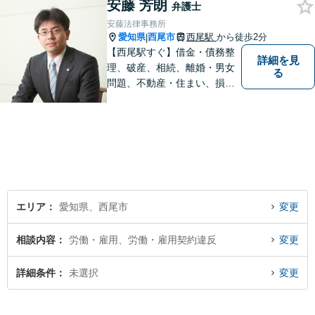
安藤 芳朗
ださい
弁護士
安藤法律事務所
愛知県
西尾市
西尾駅
から徒歩2分
|
【西尾駅すぐ】借金・債務整
詳細を見
理、破産、相続、離婚・男女
る
問題、不動産・住まい、損害
賠償など、様々な問題に対応
します。地域に根差した法律
事務所。【個室対応】
エリア
愛知県、西尾市
変更
相談内容
労働・雇用、労働・雇用契約違反
変更
詳細条件
未選択
変更