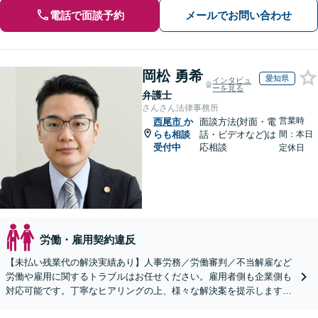
電話で面談予約
メールでお問い合わせ
岡松 勇希
愛知県
インタビュ
ーを見る
弁護士
さんさん法律事務所
営業時
西尾市
か
面談方法(対面・電
らも相談
話・ビデオなど)は
間：本日
受付中
応相談
定休日
労働・雇用契約違反
【未払い残業代の解決実績あり】人事労務／労働審判／不当解雇など
労働や雇用に関するトラブルはお任せください。雇用者側も企業側も
対応可能です。丁寧なヒアリングの上、様々な解決案を提示します
【ビデオ面談OK】【御器所駅／桜山駅徒歩14分】