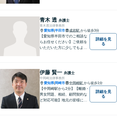
の満足を。電通に７年勤めて
いた経験を活かして顧客満足
を追求する弁護士です。
青木 透
弁護士
青木透法律事務所
愛知県
半田市
成岩駅
から徒歩3分
|
【愛知県半田市でのご相談な
詳細を見
らお任せください】ご依頼を
る
いただいた方に少しでもよい
結果をもたらせるよう努力し
ていきたいと考えています。
伊藤 賢一
弁護士
中岡崎法律事務所
愛知県
岡崎市
中岡崎駅
から徒歩1分
|
【中岡崎駅から2分】【離婚・
詳細を見
男女問題、相続、顧問契約な
る
ど対応可能】地元の皆様にご
安心いただけるリーガルサポ
ートに尽力します。【駐車場