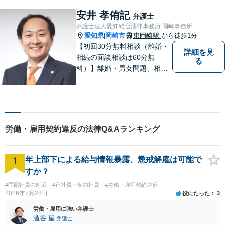
あり】
安井 孝侑記
弁護士
弁護士法人愛知総合法律事務所 岡崎事務所
愛知県
岡崎市
東岡崎駅
から徒歩1分
|
【初回30分無料相談（離婚・
詳細を見
相続の面談相談は60分無
る
料）】離婚・男女問題、相
続、労働、顧問契約など幅広
く対応しています。【名鉄東
岡崎駅徒歩1分 提携駐車場あ
り。】【土日対応（要予
約）】
労働・雇用契約違反の法律Q&Aランキング
1
年上部下による給与情報暴露、懲戒解雇は可能で
すか？
#問題社員の対応
#正社員・契約社員
#労働・雇用契約違反
2026年7月28日
役にたった
3
労働・雇用に強い弁護士
澁谷 望
弁護士