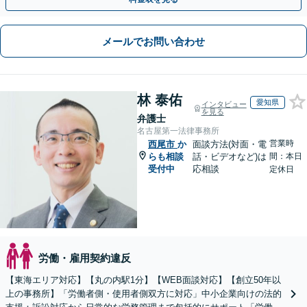
メールでお問い合わせ
林 泰佑
愛知県
インタビュー
を見る
弁護士
名古屋第一法律事務所
営業時
西尾市
か
面談方法(対面・電
らも相談
話・ビデオなど)は
間：本日
受付中
応相談
定休日
労働・雇用契約違反
【東海エリア対応】【丸の内駅1分】【WEB面談対応】【創立50年以
上の事務所】「労働者側・使用者側双方に対応」中小企業向けの法的