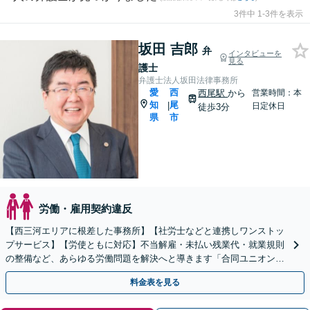
3件中 1-3件を表示
坂田 吉郎
弁
インタビューを
見る
護士
弁護士法人坂田法律事務所
愛
西
西尾駅
から
営業時間：本
知
尾
|
日定休日
徒歩3分
県
市
労働・雇用契約違反
【西三河エリアに根差した事務所】【社労士などと連携しワンストッ
プサービス】【労使ともに対応】不当解雇・未払い残業代・就業規則
の整備など、あらゆる労働問題を解決へと導きます「合同ユニオン」
との交渉を代理した経験あり【休日・夜間相談あり】
料金表を見る