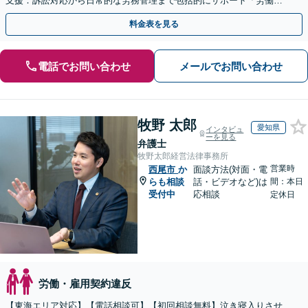
支援：訴訟対応から日常的な労務管理まで包括的にサポート「労働者
側：残業代請求や退職など対応」【休日・夜間相談可】
料金表を見る
電話でお問い合わせ
メールでお問い合わせ
牧野 太郎
愛知県
インタビュ
ーを見る
弁護士
牧野太郎経営法律事務所
営業時
西尾市
か
面談方法(対面・電
らも相談
話・ビデオなど)は
間：本日
受付中
応相談
定休日
労働・雇用契約違反
【東海エリア対応】【電話相談可】【初回相談無料】泣き寝入りさせ