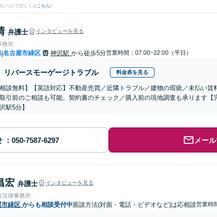
果について詳しくは
こちら
)
清
弁護士
インタビューを見る
事務所
県
名古屋市緑区
神沢駅
から徒歩5分
営業時間：07:00~22:00（平日）
|
リバースモーゲージトラブル
料金表を見る
相談無料】【英語対応】不動産売買／近隣トラブル／建物の瑕疵／未払い賃
取引前のご相談も可能。契約書のチェック／購入前の現地調査も承ります【
沢駅5分】
せ
メール
昌宏
弁護士
インタビューを見る
路法律事務所
屋市緑区
からも相談受付中
面談方法(対面・電話・ビデオなど)は応相談
営業時間