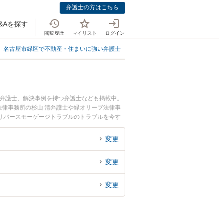
弁護士の方はこちら
&Aを探す
閲覧履歴
マイリスト
ログイン
名古屋市緑区で不動産・住まいに強い弁護士
名古屋市緑区でリバースモーゲ
る弁護士、解決事例を持つ弁護士なども掲載中。
律事務所の杉山 清弁護士や緑オリーブ法律事
リバースモーゲージトラブルのトラブルを今す
料でリバースモーゲージトラブルを法律相談でき
変更
変更
変更