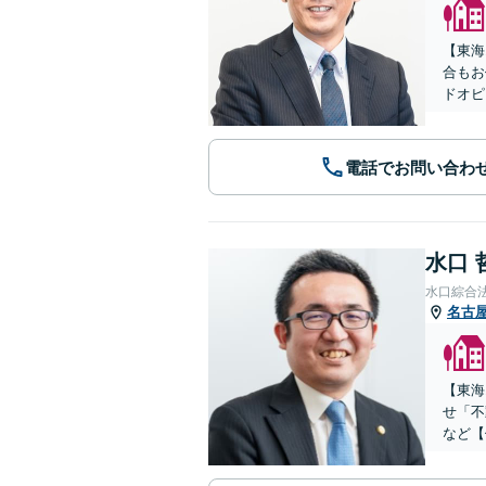
【東海
合もお
ドオピ
電話でお問い合わ
水口 
水口綜合
名古
【東海
せ「不
など【