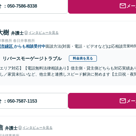
せ
メー
大樹
弁護士
インタビューを見る
律事務所 春日井事務所
屋市緑区
からも相談受付中
面談方法(対面・電話・ビデオなど)は応相談
営業時間
リバースモーゲージトラブル
料金表を見る
エリア対応】【電話無料法律相談あり】借主側・貸主側どちらも対応実績あ
し／家賃未払いなど、他士業と連携しスピード解決に努めます【土日祝・夜
せ
メー
信
弁護士
インタビューを見る
岡法律事務所