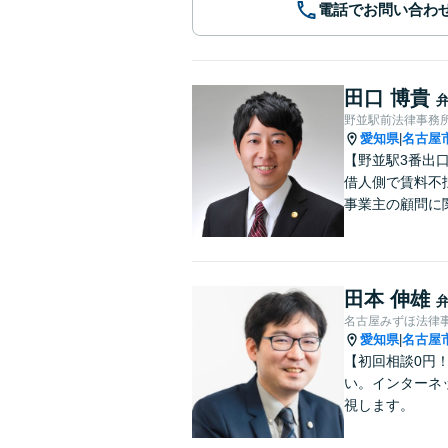
電話でお問い合わ
田口 博貴
野並駅前法律事務
愛知県
名古屋
|
【野並駅3番出
借人側で賃料不
事業主の顧問に
田本 伸雄
名古屋みずほ法律
愛知県
名古屋
|
【初回相談0円
い。インターネ
視します。