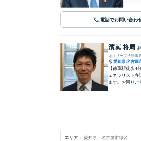
電話でお問い合わ
濱嶌 将周
緑オリーブ法律事
愛知県
名古屋
|
【徳重駅徒歩4
ェネラリスト弁
ます。お困りご
エリア
愛知県、名古屋市緑区