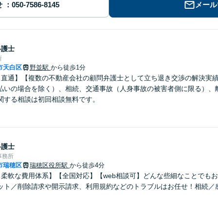
せ
メール
弁護士
所
市天白区
野並駅
から徒歩1分
口直通】【複数の不動産会社の顧問弁護士として立ち退き交渉の解決実
払いの場合を除く）、相続、交通事故（人身事故の被害者側に限る）、
関する相談は初回相談無料です。
弁護士
事務所
市瑞穂区
瑞穂区役所駅
から徒歩4分
！柔軟な費用体系】【全国対応】【web相談可】どんな些細なことでも
ット／削除請求や開示請求、利用規約などのトラブルはお任せ！相続／