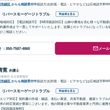
屋市緑区
からも相談受付中
面談方法(対面・電話・ビデオなど)は応相談
営業時間
リバースモーゲージトラブル
料金表を見る
地域対応】【電話相談可】【WEB面談対応】山林や農地を含む様々な不動産
約書作成まで一貫してサポートいたします。近隣とのトラブルになっている
ひご相談ください。
せ
メール
清寛
弁護士
律事務所 名古屋事務所
屋市緑区
からも相談受付中
面談方法(対面・電話・ビデオなど)は応相談
営業時間
リバースモーゲージトラブル
料金表を見る
エリア対応】契約書の作成・確認、未払い家賃、共有不動産、建築トラブル
求の対応実績が豊富にございます。他の関連士業や不動産業界と円滑に連携
【初回面談無料】