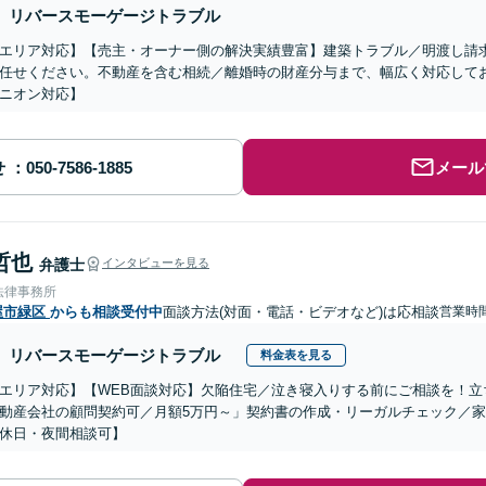
リバースモーゲージトラブル
エリア対応】【売主・オーナー側の解決実績豊富】建築トラブル／明渡し請
任せください。不動産を含む相続／離婚時の財産分与まで、幅広く対応して
ニオン対応】
せ
メール
哲也
弁護士
インタビューを見る
法律事務所
屋市緑区
からも相談受付中
面談方法(対面・電話・ビデオなど)は応相談
営業時間
リバースモーゲージトラブル
料金表を見る
エリア対応】【WEB面談対応】欠陥住宅／泣き寝入りする前にご相談を！立
動産会社の顧問契約可／月額5万円～」契約書の作成・リーガルチェック／
休日・夜間相談可】