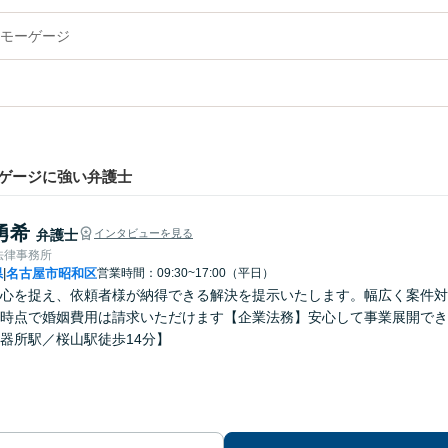
モーゲージ
ゲージに強い弁護士
勇希
弁護士
インタビューを見る
法律事務所
県
名古屋市昭和区
営業時間：09:30~17:00（平日）
|
心を捉え、依頼者様が納得できる解決を提示いたします。幅広く案件対
時点で婚姻費用は請求いただけます【企業法務】安心して事業展開でき
器所駅／桜山駅徒歩14分】