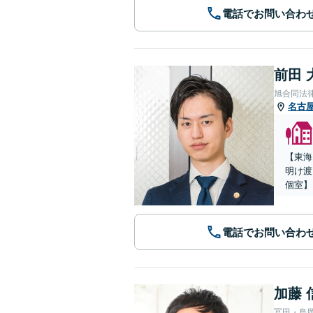
電話でお問い合わ
前田 
旭合同法
名古
【東海
明け渡
個室】
電話でお問い合わ
加藤 
冨田・島