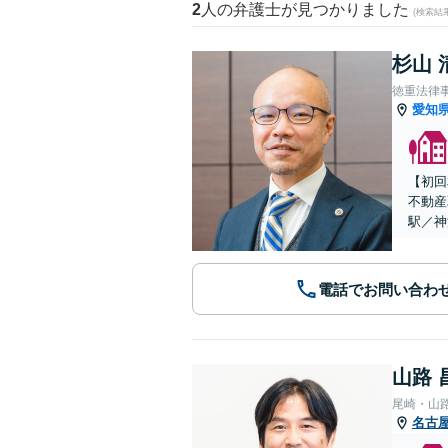
2
人の弁護士が見つかりました
(検索結
杉山 
徳重法律
愛知
【初回
不動産
駅／神
電話でお問い合わ
山路 
尾崎・山
名古