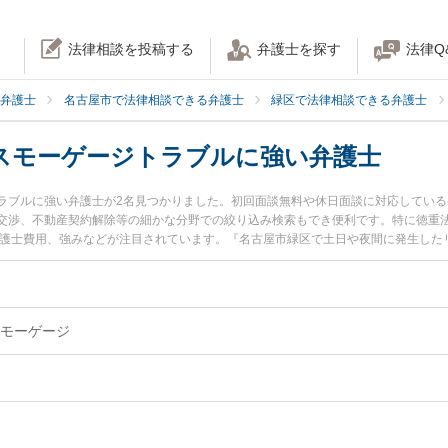
法律相談を投稿する
弁護士を探す
法律Q
弁護士
名古屋市で法律相談できる弁護士
緑区で法律相談できる弁護士
スモーゲージトラブルに強い弁護士
ラブルに強い弁護士が2名見つかりました。初回面談無料や休日面談に対応してい
交渉、不動産契約解除等の細かな分野での絞り込み検索もでき便利です。特に徳重法
弁護士費用、強みなどが注目されています。『名古屋市緑区で土日や夜間に発生した
ジトラブルのトラブル解決の実績豊富な近くの弁護士を検索したい』『初回相談無
などでお困りの相談者さんにおすすめです。
モーゲージ