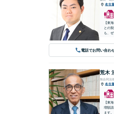
名古
【東海
との契
も、ぜ
電話でお問い合わ
荒木 
旭合同法
名古
【東海
増額請
ます。