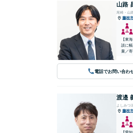
山路 
尾崎・山
藤枝
【東海
談に幅
棄／寄
電話でお問い合わ
渡邉 
よしみつ
藤枝
【愛知