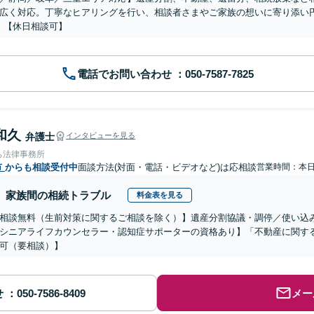
広く対応。丁寧なヒアリングを行い、相談者さまやご家族の想いに寄り添い
】【休日相談可】
電話でお問い合わせ
和久
弁護士
インタビューを見る
ち法律事務所
市
からも相談受付中
面談方法(対面・電話・ビデオなど)は応相談
営業時間：本
家族間の相続トラブル
料金表を見る
相談無料（生前対策に関するご相談を除く）】遺産分割協議・調停／使い込
シニアライフカウンセラー・認知症サポーターの資格あり】「不動産に関す
可（要相談）】
せ
メー