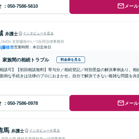
せ
メール
誠
弁護士
インタビューを見る
GoDo 支部藤枝やいづ合同法律事務所
県
藤枝市
営業時間：本日定休日
|
家族間の相続トラブル
料金表を見る
相談可】【初回相談無料】寄与分／相続登記／特別受益の解決事例あり。相
面倒な手続きは法律のプロにおまかせ。自分で解決できない複雑な問題を弁
せ
メール
侑馬
弁護士
インタビューを見る
人市民の森 藤枝支所藤枝第一法律事務所