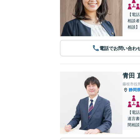
【電話
相談者
相談】
電話でお問い合わ
青田 
藤枝市役
静岡
【電話
遺言書
間相談