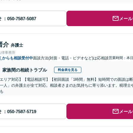
せ
メール
晋介
弁護士
法律事務所
市
からも相談受付中
面談方法(対面・電話・ビデオなど)は応相談
営業時間：本
家族間の相続トラブル
料金表を見る
エリア対応】【電話相談可】【初回面談「1時間」無料】短時間での面談は
一人」の弁護士が全て対応。相談者さまのお気持ちに寄り添います。税理士
も
せ
メール