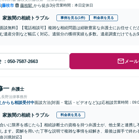
県
藤枝市
藤枝駅
から徒歩3分
営業時間：本日定休日
|
家族間の相続トラブル
事例を見る(1件)
料金表を見る
面談無料】【電話相談可】複雑な相続問題は経験豊富な弁護士にお任せくだ
む遺産分割など幅広く対応。遺留分の獲得実績も多数。遺産調査だけでもお
せ
メール
修一
弁護士
人長野法律事務所
市
からも相談受付中
面談方法(対面・電話・ビデオなど)は応相談
営業時間：09:0
家族間の相続トラブル
料金表を見る
合いに限界を感じたら】相続診断士の資格を持つ弁護士が、他士業と連携し
します。図解を用いた丁寧な説明で複雑な事情を紐解き、最後は握手で終わ
奈川県対応】