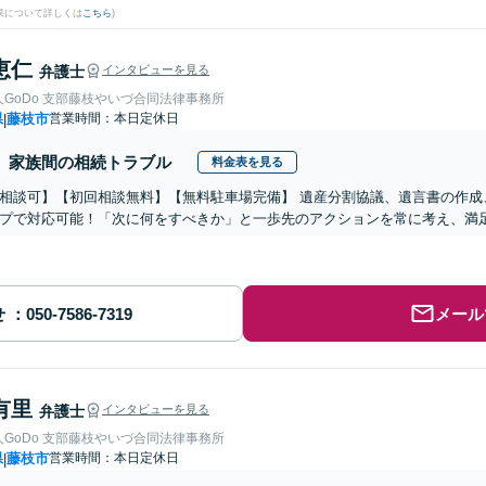
果について詳しくは
こちら
)
恵仁
弁護士
インタビューを見る
GoDo 支部藤枝やいづ合同法律事務所
県
藤枝市
営業時間：本日定休日
|
家族間の相続トラブル
料金表を見る
相談可】【初回相談無料】【無料駐車場完備】 遺産分割協議、遺言書の作成
プで対応可能！「次に何をすべきか」と一歩先のアクションを常に考え、満
せ
メール
有里
弁護士
インタビューを見る
GoDo 支部藤枝やいづ合同法律事務所
県
藤枝市
営業時間：本日定休日
|