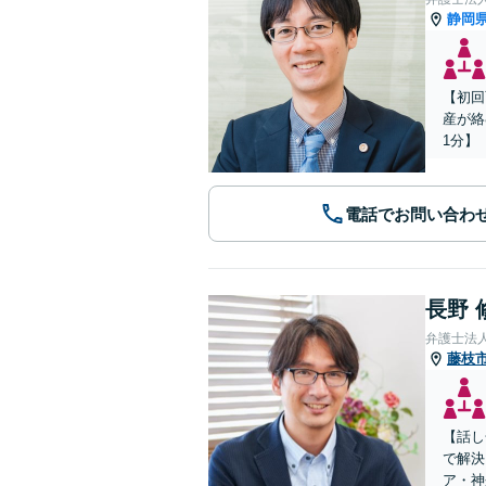
静岡
【初回
産が絡
1分】
電話でお問い合わ
長野 
弁護士法
藤枝
【話し
で解決
ア・神