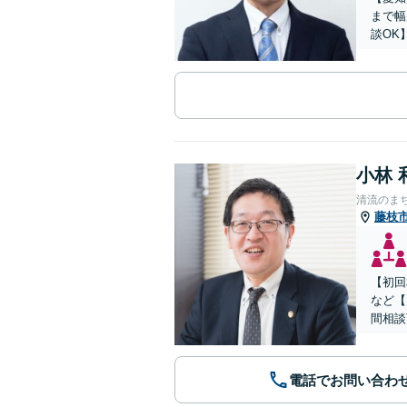
まで幅
談OK
小林 
清流のま
藤枝
【初回
など【
間相談
電話でお問い合わ