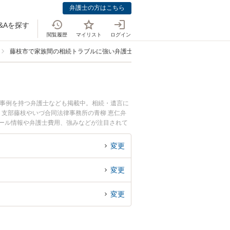
弁護士の方はこちら
&Aを探す
閲覧履歴
マイリスト
ログイン
藤枝市で家族間の相続トラブルに強い弁護士
決事例を持つ弁護士なども掲載中。相続・遺言に
 支部藤枝やいづ合同法律事務所の青柳 恵仁弁
ィール情報や弁護士費用、強みなどが注目されて
ブルのトラブル解決の実績豊富な近くの弁護士を
者さんにおすすめです。
変更
変更
変更