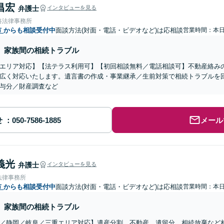
昌宏
弁護士
インタビューを見る
路法律事務所
市
からも相談受付中
面談方法(対面・電話・ビデオなど)は応相談
営業時間：本
家族間の相続トラブル
エリア対応】【法テラス利用可】【初回相談無料／電話相談可】不動産絡み
広く対応いたします。遺言書の作成・事業継承／生前対策で相続トラブルを
与分／財産調査など
せ
メール
義光
弁護士
インタビューを見る
法律事務所
市
からも相談受付中
面談方法(対面・電話・ビデオなど)は応相談
営業時間：本
家族間の相続トラブル
／静岡／岐阜／三重エリア対応】遺産分割、不動産、遺留分、相続放棄など