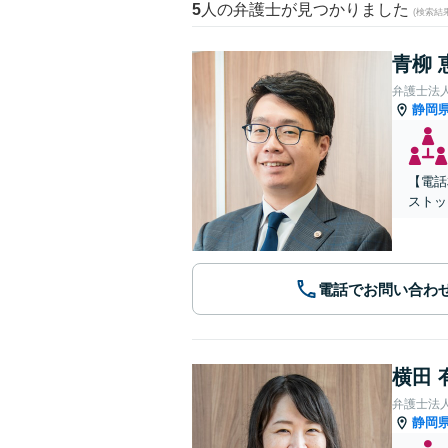
5
人の弁護士が見つかりました
(検索結
青柳 
弁護士法人
静岡
【電話
ストッ
電話でお問い合わ
横田 
弁護士法人
静岡