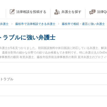
法律相談を投稿する
弁護士を探す
法律Q
弁護士
藤枝市で法律相談できる弁護士
藤枝市で相続・遺言に強い弁護士
トラブルに強い弁護士
弁護士が5名見つかりました。初回面談無料や休日面談に対応している弁護士、解
遺産分割等の細かな分野での絞り込み検索もでき便利です。特に弁護士法人GoDo
法律事務所の横田 有里弁護士、藤枝市役所前法律事務所の青田 直洋弁護士のプロフ
間の相続トラブルのトラブルを今すぐに弁護士に相談したい』『家族間の相続トラ
ラブルを法律相談できる藤枝市内の弁護士に相談予約したい』などでお困りの相談
トラブル