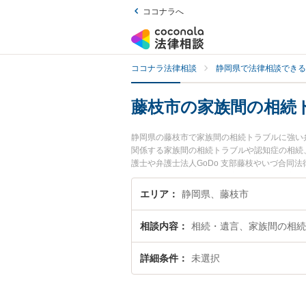
ココナラへ
ココナラ法律相談
静岡県で法律相談できる
藤枝市の家族間の相続
静岡県の藤枝市で家族間の相続トラブルに強い
関係する家族間の相続トラブルや認知症の相続、
護士や弁護士法人GoDo 支部藤枝やいづ合同
います。『藤枝市で土日や夜間に発生した家族
検索したい』『初回相談無料で家族間の相続ト
エリア
静岡県、藤枝市
相談内容
相続・遺言、家族間の相続
詳細条件
未選択