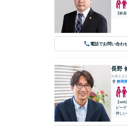
【解雇
電話でお問い合わ
長野 
弁護士法
静岡
【we
ピーデ
押しい