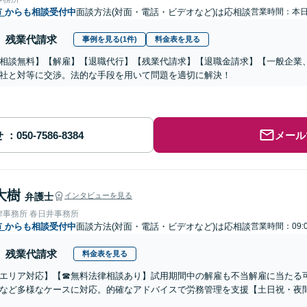
市
からも相談受付中
面談方法(対面・電話・ビデオなど)は応相談
営業時間：本
残業代請求
事例を見る(1件)
料金表を見る
相談無料】【解雇】【退職代行】【残業代請求】【退職金請求】【一般企業
社と対等に交渉。法的な手段を用いて問題を適切に解決！
せ
メール
大樹
弁護士
インタビューを見る
律事務所 春日井事務所
市
からも相談受付中
面談方法(対面・電話・ビデオなど)は応相談
営業時間：09:0
残業代請求
料金表を見る
エリア対応】【☎︎無料法律相談あり】試用期間中の解雇も不当解雇に当たる
など多様なケースに対応。的確なアドバイスで労務管理を支援【土日祝・夜