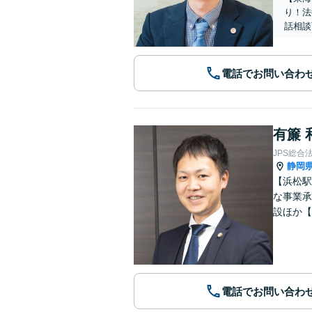
り！法
話相談
電話でお問い合わ
有簾 
JPS総合
静岡
【浜松駅
な事業承
設ほか【
電話でお問い合わ