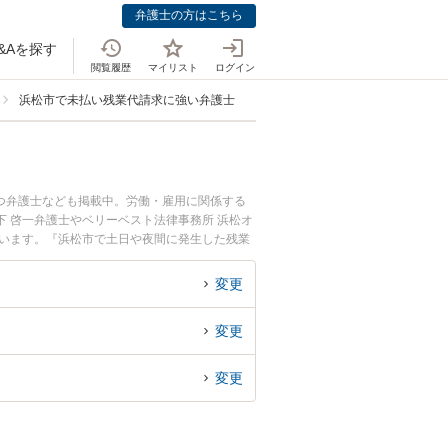
弁護士の方はこちら
&Aを探す
閲覧履歴
マイリスト
ログイン
浜松市で未払い残業代請求に強い弁護士
つ弁護士なども掲載中。労働・雇用に関係する
 啓一弁護士やベリーベスト法律事務所 浜松オ
ています。『浜松市で土日や夜間に発生した残業
相談無料で残業代請求を法律相談できる浜松市内
変更
変更
変更