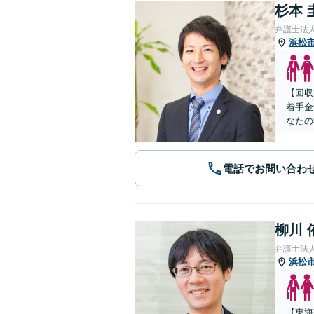
杉本 
弁護士法
浜松
【回収
着手金
なたの
電話でお問い合わ
柳川 
弁護士法
浜松
【東海