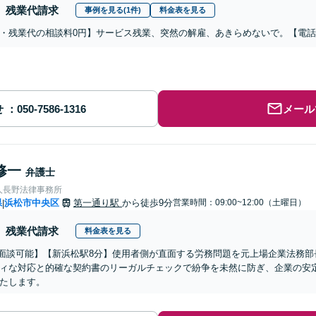
残業代請求
事例を見る(1件)
料金表を見る
・残業代の相談料0円】サービス残業、突然の解雇、あきらめないで。【電
せ
メール
修一
弁護士
人長野法律事務所
県
浜松市中央区
第一通り駅
から徒歩9分
営業時間：09:00~12:00（土曜日）
|
残業代請求
料金表を見る
b面談可能】【新浜松駅8分】使用者側が直面する労務問題を元上場企業法務
ィな対応と的確な契約書のリーガルチェックで紛争を未然に防ぎ、企業の安
たします。