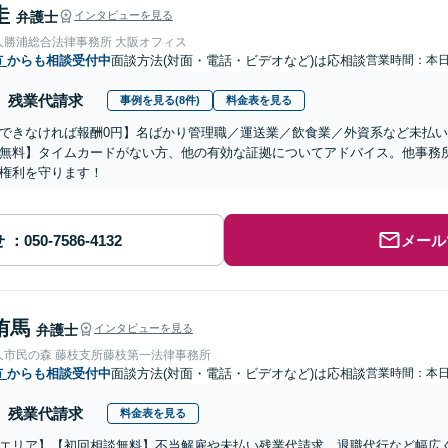
圭
弁護士
インタビューを見る
人勝浦総合法律事務所 大阪オフィス
市
からも相談受付中
面談方法(対面・電話・ビデオなど)は応相談
営業時間：本
残業代請求
事例を見る(8件)
料金表を見る
できなければ報酬0円】名ばかり管理職／運送業／飲食業／外資系など未払
無料】タイムカードがない方、他の有効な証拠についてアドバイス。他事務
権利を守ります！
せ
メール
侑馬
弁護士
インタビューを見る
人市民の森 藤枝支所藤枝第一法律事務所
市
からも相談受付中
面談方法(対面・電話・ビデオなど)は応相談
営業時間：本
残業代請求
料金表を見る
エリア】【初回相談無料】不当解雇や未払い残業代請求、退職代行など幅広