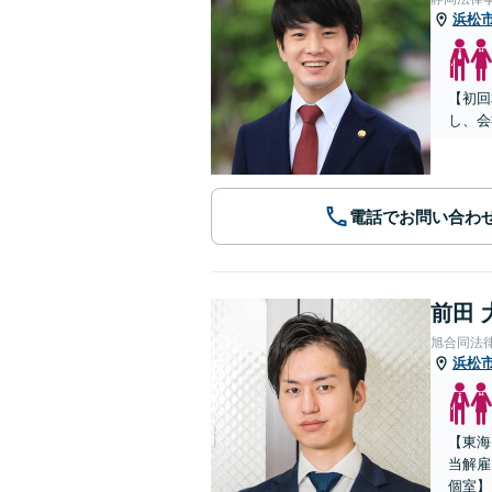
浜松
【初回
し、会
電話でお問い合わ
前田 
旭合同法
浜松
【東海
当解雇
個室】