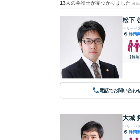
13
人の弁護士が見つかりました
(検索
松下 
ベリーベ
静岡
【解雇
電話でお問い合わ
大城 
ベリーベ
静岡