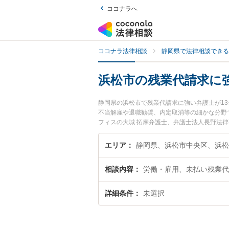
ココナラへ
ココナラ法律相談
静岡県で法律相談できる
浜松市の残業代請求に
静岡県の浜松市で残業代請求に強い弁護士が1
不当解雇や退職勧奨、内定取消等の細かな分野
フィスの大城 拓摩弁護士、弁護士法人長野法
代請求のトラブルを今すぐに弁護士に相談した
の弁護士に相談予約したい』などでお困りの相
エリア
静岡県、浜松市中央区、浜松
相談内容
労働・雇用、未払い残業代
詳細条件
未選択