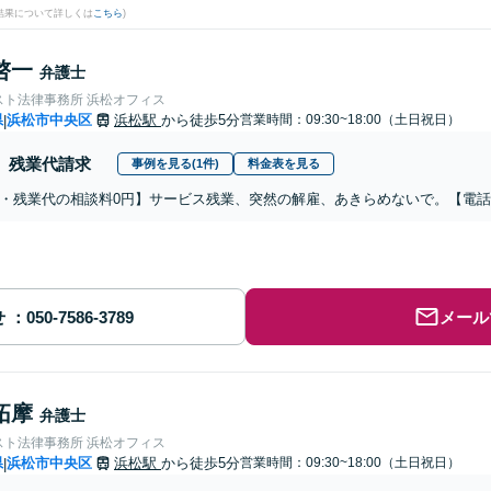
結果について詳しくは
こちら
)
啓一
弁護士
スト法律事務所 浜松オフィス
県
浜松市中央区
浜松駅
から徒歩5分
営業時間：09:30~18:00（土日祝日）
|
残業代請求
事例を見る(1件)
料金表を見る
・残業代の相談料0円】サービス残業、突然の解雇、あきらめないで。【電
せ
メール
拓摩
弁護士
スト法律事務所 浜松オフィス
県
浜松市中央区
浜松駅
から徒歩5分
営業時間：09:30~18:00（土日祝日）
|