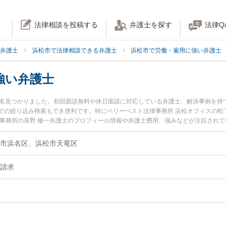
法律相談を投稿する
弁護士を探す
法律Q
弁護士
浜松市で法律相談できる弁護士
浜松市で労働・雇用に強い弁護士
強い弁護士
3名見つかりました。初回面談無料や休日面談に対応している弁護士、解決事例を持
での絞り込み検索もでき便利です。特にベリーベスト法律事務所 浜松オフィスの松下
律事務所の長野 修一弁護士のプロフィール情報や弁護士費用、強みなどが注目され
い』『残業代請求のトラブル解決の実績豊富な近くの弁護士を検索したい』『初回
談者さんにおすすめです。
市浜名区、浜松市天竜区
請求