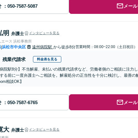
せ
メール
弘明
弁護士
インタビューを見る
人エース 浜松事務所
県
浜松市中央区
遠州病院駅
から徒歩8分
営業時間：08:00~22:00（土日祝日）
|
残業代請求
料金表を見る
病院駅8分】不当解雇、未払いの残業代請求など、労働者側のご相談に注力
する前に一度弁護士へご相談を。解雇処分の正当性を十分に検討し、最善の
oom相談OK】
せ
メール
寛大
弁護士
インタビューを見る
事務所