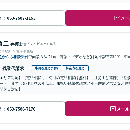
せ
メー
哲二
弁護士
インタビューを見る
律事務所 名古屋事務所
市
からも相談受付中
面談方法(対面・電話・ビデオなど)は応相談
営業時間：本
残業代請求
事例を見る(1件)
料金表を見る
エリア対応】【電話相談可、初回の電話相談は無料】【社労士と連携】「証
ートします【弁護士歴30年以上】未払い残業代請求／不当解雇／労災など豊
間休日対応】
せ
メール