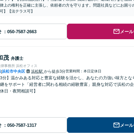
律上の権利を正確に主張し、依頼者の方を守ります。問題社員などにお困り
可】【法テラス可】
せ
メール
和茂
弁護士
法律事務所 浜松オフィス
県
浜松市中央区
浜松駅
から徒歩3分
営業時間：本日定休日
|
3分】温かみある対応と豊富な経験を活かし、あなたの力強い味方とな
継をサポート「経営者に関わる相続の経験豊富」親身な対応で浜松の企
休日・夜間相談可】
せ
メール