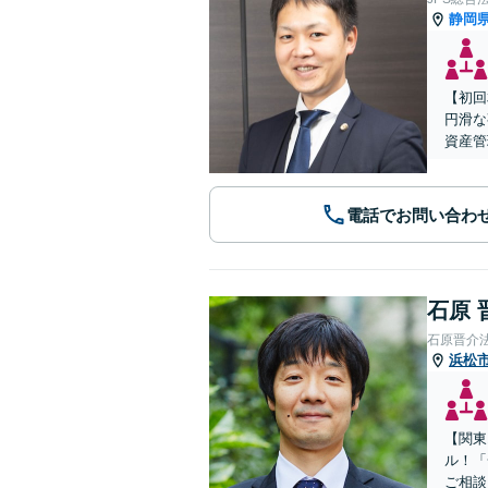
静岡
【初回
円滑な
資産管
電話でお問い合わ
石原 
石原晋介
浜松
【関東
ル！「
ご相談