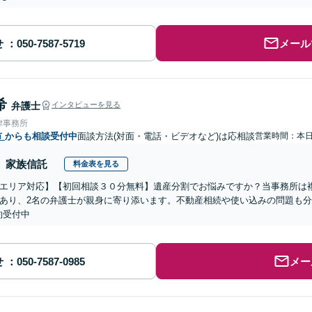
せ
メール
希
弁護士
インタビューを見る
律事務所
市
からも相談受付中
面談方法(対面・電話・ビデオなど)は応相談
営業時間：本
家族信託
料金表を見る
エリア対応】【初回相談３０分無料】遺産分割でお悩みですか？当事務所は複
あり、2名の弁護士が親身に寄り添います。不動産相続や使い込みの問題も分か
約受付中
せ
メー