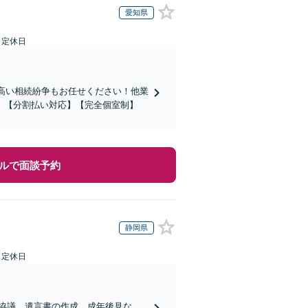
愛知県
日定休日
の高い相続紛争もお任せください！他業
」【分割払い対応】【完全個室制】
ルで面談予約
静岡県
日定休日
協議、遺言書の作成、成年後見な