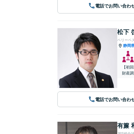
電話でお問い合わ
松下 
ベリーベ
静岡
【初回
財産調
電話でお問い合わ
有簾 
JPS総合