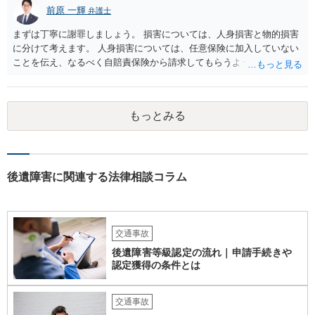
前原 一輝
弁護士
まずは丁寧に謝罪しましょう。 損害については、人身損害と物的損害
に分けて考えます。 人身損害については、任意保険に加入していない
ことを伝え、なるべく自賠責保険から請求してもらうようお願いして
ください。 また、治療については、健康保険を使ってもらうようにお
願いしてください。 物的損害については、請求の根拠を精査する必要
があり、写真や見積書を送ってもらい、請求金額が正当化をちゃんと
もっとみる
チェックする必要があります。 相談者様の資力がどれだけあるのかは
分かりませんが、資力に応じた対応をして行くほかありません。 訴訟
にならないようにするには、被害者の納得するような金額を提示する
しかありません。ご相談者様の誠意が伝わっているかや、 被害者のキ
ャラクターの問題もあるので、どうすればよいのかという正解はあり
後遺障害に関連する法律相談コラム
ません。どのように対応しても、訴訟に持っていく人もいます。 一人
で交渉をすることは相当大変だと思うので、弁護士に面談のうえ、場
合によっては交渉を任せた方がいいかもしれません。
交通事故
後遺障害等級認定の流れ｜申請手続きや
認定獲得の条件とは
交通事故