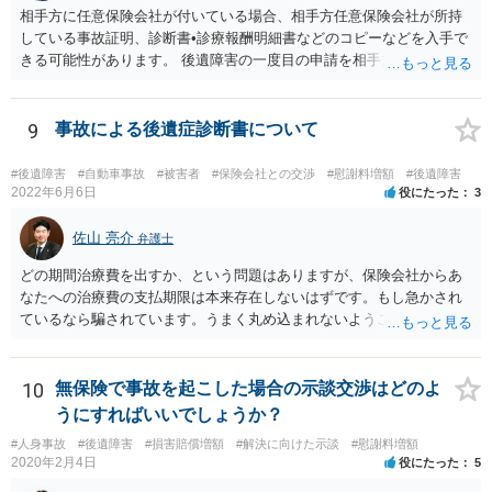
相手方に任意保険会社が付いている場合、相手方任意保険会社が所持
している事故証明、診断書•診療報酬明細書などのコピーなどを入手で
きる可能性があります。 後遺障害の一度目の申請を相手方任意保険会
社を通じて行なっている場合（事前認定）、後遺障害診断書や認定結
果と認定理由書も相手方任意保険会社から入手できる可能性がありま
す。 これらが難しくても、通院していた病院のカルテを取り付けるこ
9
事故による後遺症診断書について
と等で代替が可能な場合もあります。 事故からどの程度期間が経過し
ているがが定かではありませんが、昨年４月から既に１年半年程度経
#後遺障害
#自動車事故
#被害者
#保険会社との交渉
#慰謝料増額
#後遺障害
過しており、時効なども意識しながら対応をしておきたいところで
2022年6月6日
役にたった
3
す。 待っていても事態が打開しない可能性もあるため、依頼の対応が
可能な弁護士に個別に問い合わせ、上記の方法等を参考に進め方を相
佐山 亮介
弁護士
談してみるのが望ましいかもしれません。
どの期間治療費を出すか、という問題はありますが、保険会社からあ
なたへの治療費の支払期限は本来存在しないはずです。もし急かされ
ているなら騙されています。うまく丸め込まれないようご注意下さ
い。 診療内科の費用を払ってもらえるかどうかは絶対の保証はありま
せんが、受診したならば提出すべきです。
10
無保険で事故を起こした場合の示談交渉はどのよ
うにすればいいでしょうか？
#人身事故
#後遺障害
#損害賠償増額
#解決に向けた示談
#慰謝料増額
2020年2月4日
役にたった
5