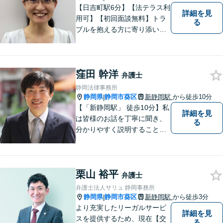
【日吉町駅6分】【法テラス利
詳細を見
用可】【初回面談無料】トラ
る
ブルを抱える方に寄り添い、
その方に合った法的サービス
を提供します。お気軽にご相
談ください。
窪田 幹洋
弁護士
静岡法律事務所
静岡県
静岡市葵区
新静岡駅
から徒歩10分
|
【「新静岡駅」 徒歩10分】私
詳細を見
は皆様のお話を丁寧に聞き、
る
分かりやすく説明することを
心がけています。 不安や疑問
を解消し、より良い紛争解決
に向けて全力でサポートしま
栗山 裕平
す。 どんな些細なことでも結
弁護士
構ですので、お気軽にご相談
弁護士法人サリュ 静岡事務所
ください。
静岡県
静岡市葵区
新静岡駅
から徒歩3分
|
より充実したリーガルサービ
詳細を見
スを提供するため、現在【交
る