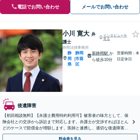
電話でお問い合わせ
メールでお問い合わせ
小川 寛大
弁
インタビューを
見る
護士
静岡法律事務所
静
静岡
新静岡駅
か
営業時間：本
岡
市葵
|
日定休日
ら徒歩10分
県
区
後遺障害
【初回相談無料】【弁護士費用特約利用可】被害者の味方として、保
険会社との交渉から訴訟まで対応します。弁護士が交渉すればほとん
どのケースで賠償金が増額します。医師と連携し、適切な後遺障害等
級認定のサポートも可能【休日夜間相談可】
料金表を見る