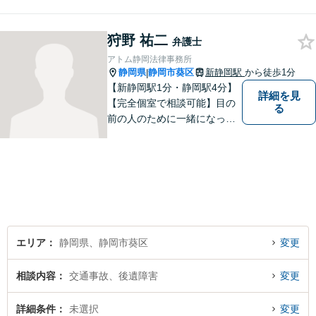
心がけています。特に、医療
事故、労災事故、交通事故等
狩野 祐二
の損害賠償請求事件、相続・
弁護士
離婚、破産・個人再生等は、
アトム静岡法律事務所
私が力を注ぎ、得意としてい
静岡県
静岡市葵区
新静岡駅
から徒歩1分
|
る分野です。
【新静岡駅1分・静岡駅4分】
詳細を見
【完全個室で相談可能】目の
る
前の人のために一緒になって
考え、本気で活動することを
やりがいに日々の弁護士業務
に励んでいます。 依頼者様と
のコミュニケーションを尊重
し、常に最善を尽くすことを
お約束します。 ぜひご相談く
ださい。
エリア
静岡県、静岡市葵区
変更
相談内容
交通事故、後遺障害
変更
詳細条件
未選択
変更