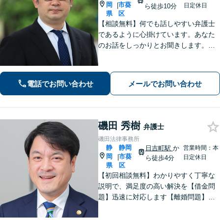
岡
市葵
|
日定休日
ら徒歩10分
県
区
【相談無料】何でも話しやすい弁護士
であるように心掛けています。あなた
のお話をしっかりとお聞きします。ト
ラブル解決に向けて全力であなたをサ
ポートします。お気軽にお問合せくだ
さい。
電話でお問い合わせ
メールでお問い合わせ
磯田 秀樹
弁護士
磯田法律事務所
静
静岡
日吉町駅
か
営業時間：本
岡
市葵
|
日定休日
ら徒歩4分
県
区
【初回相談無料】わかりやすく丁寧な
説明で、満足度の高い解決を【借金問
題】迅速に対応します【離婚問題】ご
要望を丁寧に聞き取り、有利な条件で
解決できるよう尽力します【相続問