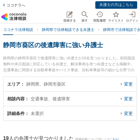
弁護士の方はこちら
ココナラへ
投稿する
探す
閲覧履歴
マイリスト
ログイン
ココナラ法律相談
静岡県で法律相談できる弁護士
静岡市で法律相談で
静岡市葵区の後遺障害に強い弁護士
静岡県の静岡市葵区で後遺障害に強い弁護士が19名見つかりました。初回面談
無料や休日面談に対応している弁護士、解決事例を持つ弁護士なども掲載中。
交通事故に関係する自動車事故やバイク事故、自転車事故等の細かな分野での
絞り込み検索もでき便利です。特に弁護士法人ましろ総合法律事務所の青木 皓
平弁護士や静岡法律事務所の小川 寛大弁護士、東京スタートアップ法律事務所
エリア
静岡県、静岡市葵区
変更
静岡支店の日野 卓郎弁護士のプロフィール情報や弁護士費用、強みなどが注目
されています。『静岡市葵区で土日や夜間に発生した後遺障害のトラブルを今
相談内容
交通事故、後遺障害
変更
すぐに弁護士に相談したい』『後遺障害のトラブル解決の実績豊富な近くの弁
護士を検索したい』『初回相談無料で後遺障害を法律相談できる静岡市葵区内
の弁護士に相談予約したい』などでお困りの相談者さんにおすすめです。
詳細条件
未選択
変更
19
人の弁護士が見つかりました
(検索結果について詳しくは
こちら
)