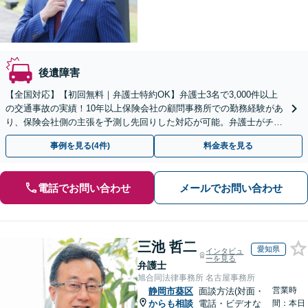
後遺障害
【全国対応】【初回無料｜弁護士特約OK】弁護士3名で3,000件以上
の交通事故の実績！10年以上保険会社の顧問事務所での勤務経験があ
り、保険会社側の主張を予測し先回りした対応が可能。弁護士がチー
ムとなり示談交渉、休業損害、後遺障害等に対応。
事例を見る(4件)
料金表を見る
電話でお問い合わせ
メールでお問い合わせ
三池 哲二
愛知県
インタビュ
ーを見る
弁護士
旭合同法律事務所 名古屋事務所
営業時
静岡市葵区
面談方法(対面・
からも相談
電話・ビデオな
間：本日