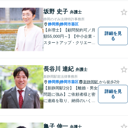
育費／財産分与などのお悩み
ご相談ください【交通事故】
坂野 史子
弁護士
豊富な経験と実績で早期に解
静岡のぞみ法律特許事務所
決
静岡県
静岡市葵区
|
【弁理士】【顧問契約可／月
詳細を見
額55,000円～】【中小企業・
る
スタートアップ・クリエータ
ー支援】契約書チェックや知
的財産権に関する企業法務サ
ポート。「特許、意匠、商
標、著作権、不正競争防止法
長谷川 達紀
弁護士
の専門知識・経験豊富」「リ
新静岡駅前法律事務所
ーガルフォースの高精度契約
静岡県
静岡市葵区
新静岡駅
から徒歩2分
|
書チェック」
【新静岡駅2分】【離婚・男女
詳細を見
問題に強み】ご依頼者様と密
る
に連絡を取り、納得のいく解
決へと導きます。法的トラブ
ルは非常に辛いものですの
で、精神面のサポートも積極
亀子 伸一
的に行っております。お困り
弁護士