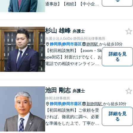
通事故】【相続】【中小企業
法務】の３分野を中心にご依
頼をお引き受けしています。
大阪・東京・名古屋など大都
杉山 雄峰
市での豊富な弁護士経験と多
弁護士
数の解決実績がございます。
弁護士法人GoDo 静岡合同法律事務所
静岡県
静岡市葵区
静岡駅
から徒歩10分
|
【初回相談無料】【zoom・Sk
詳細を見
ype対応】対面だけでなく、お
る
電話での相談やオンライン相
談も承っています！担当させ
て頂いた依頼者様に、「会え
て良かった」と納得していた
池田 剛志
だける最善の解決を目指しま
弁護士
す。【ウェブ予約システムで
静岡法律事務所
迅速な対応】
静岡県
静岡市葵区
新静岡駅
から徒歩10分
|
【初回相談無料】ご依頼を受
詳細を見
ければ、徹底的に調べ、必要
る
な準備をした上で、丁寧かつ
誠実に事件に取り組むことを