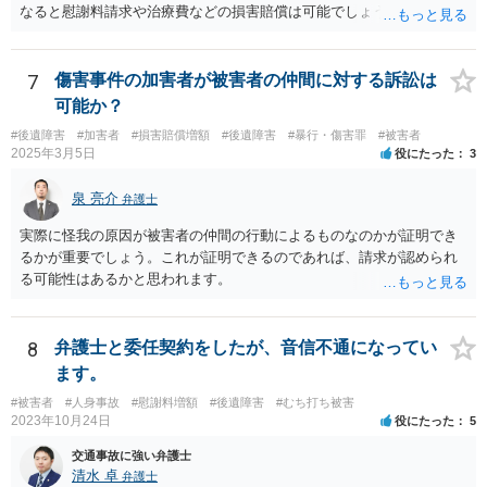
なると慰謝料請求や治療費などの損害賠償は可能でしょう。 整骨院へ
の通院は医師からの指示がない場合は治療に必要な通院と評価されな
い場合が多いです。 また、保険会社から提案される金額は低めに出さ
れることも多いため、その交渉のために弁護士を入れるということも
7
傷害事件の加害者が被害者の仲間に対する訴訟は
考えられるかと思われます。
可能か？
#後遺障害
#加害者
#損害賠償増額
#後遺障害
#暴行・傷害罪
#被害者
2025年3月5日
役にたった
3
泉 亮介
弁護士
実際に怪我の原因が被害者の仲間の行動によるものなのかが証明でき
るかが重要でしょう。これが証明できるのであれば、請求が認められ
る可能性はあるかと思われます。
8
弁護士と委任契約をしたが、音信不通になってい
ます。
#被害者
#人身事故
#慰謝料増額
#後遺障害
#むち打ち被害
2023年10月24日
役にたった
5
交通事故に強い弁護士
清水 卓
弁護士