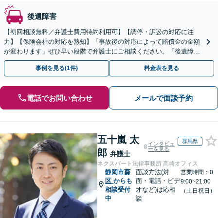
後遺障害
【初回相談無料／弁護士費用特約利用可】【調停・訴訟の対応に注
力】【保険会社の対応を熟知】「事故後の対応によって賠償金の金額
が変わります」ぜひ早い段階で弁護士にご相談ください。「後遺障害
等級認定の結果に納得がいかない／異議申し立てのサポート」
事例を見る(1件)
料金表を見る
電話でお問い合わせ
メールで面談予約
五十嵐 太
群馬県
インタビュ
ーを見る
郎
弁護士
ネクスパート法律事務所 高崎オフィス
静岡市葵
面談方法(対
営業時間：0
区
からも
面・電話・ビデ
9:00~21:00
相談受付
オなど)は応相
（土日祝日）
中
談