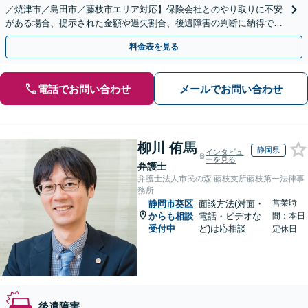
／焼津市／島田市／藤枝市エリア対応】保険会社とのやり取りに不安
がある場合、提示された金額や過失割合、後遺障害の判断に納得でき
ない場合など、弁護士が適切にアドバイスいたします
料金表を見る
電話でお問い合わせ
メールでお問い合わせ
柳川 侑馬
静岡県
インタビュ
ーを見る
弁護士
弁護士法人市民の森 藤枝支所藤枝第一法律事
務所
営業時
静岡市葵区
面談方法(対面・
からも相談
電話・ビデオな
間：本日
受付中
ど)は応相談
定休日
後遺障害