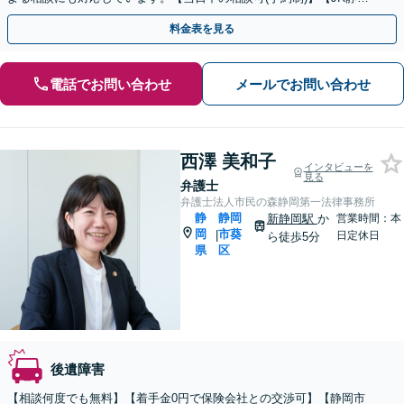
駅北口より直結】
料金表を見る
電話でお問い合わせ
メールでお問い合わせ
西澤 美和子
インタビューを
見る
弁護士
弁護士法人市民の森静岡第一法律事務所
静
静岡
新静岡駅
か
営業時間：本
岡
市葵
|
日定休日
ら徒歩5分
県
区
後遺障害
【相談何度でも無料】【着手金0円で保険会社との交渉可】【静岡市