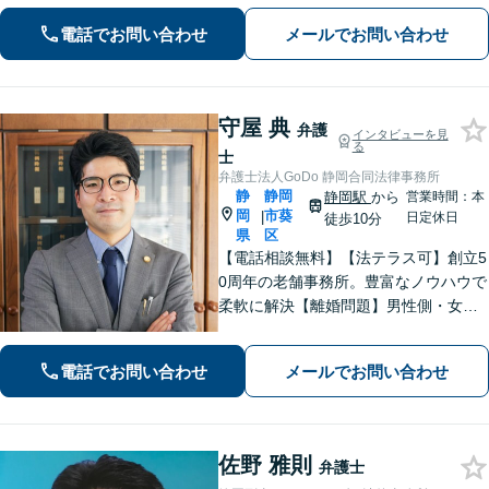
題】交渉・調停・審判など全フェーズ
電話でお問い合わせ
メールでお問い合わせ
対応【完全個室で対応】
守屋 典
弁護
インタビューを見
る
士
弁護士法人GoDo 静岡合同法律事務所
静
静岡
静岡駅
から
営業時間：本
岡
市葵
|
日定休日
徒歩10分
県
区
【電話相談無料】【法テラス可】創立5
0周年の老舗事務所。豊富なノウハウで
柔軟に解決【離婚問題】男性側・女性
側どちらも対応可！離婚協議・調停、
慰謝料、養育費、面会交流など幅広く
電話でお問い合わせ
メールでお問い合わせ
対応【借金・債務整理】個人・法人と
もに相談可【静岡駅10分】
佐野 雅則
弁護士