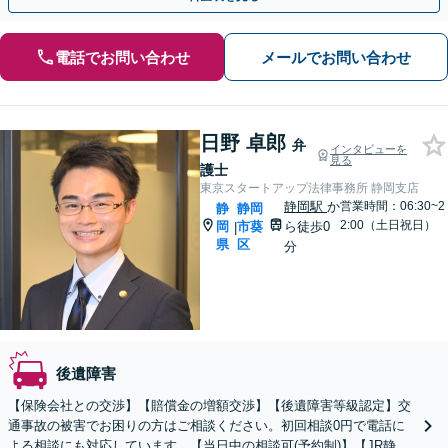
電話でお問い合わせ
メールでお問い合わせ
日野 卓郎
弁
インタビューを
見る
護士
東京スタートアップ法律事務所 静岡支店
静岡駅
か
営業時間：06:30~2
静
静岡
2:00（土日祝日）
岡
市葵
ら徒歩0
|
県
区
分
後遺障害
【保険会社との交渉】【賠償金の増額交渉】【後遺障害等級認定】交
通事故の被害でお困りの方はご相談ください。初回相談0円で電話に
よる相談にも対応しています。【当日中の相談可(予約制)】【JR静岡