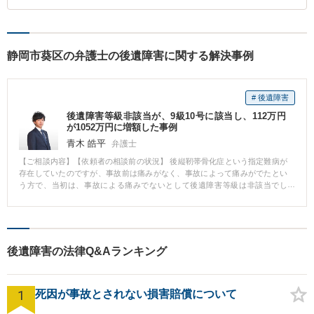
静岡市葵区の弁護士の後遺障害に関する解決事例
# 後遺障害
後遺障害等級非該当が、9級10号に該当し、112万円
が1052万円に増額した事例
青木 皓平
弁護士
【ご相談内容】【依頼者の相談前の状況】 後縦靭帯骨化症という指定難病が
存在していたのですが、事故前は痛みがなく、事故によって痛みがでたとい
う方で、当初は、事故による痛みでないとして後遺障害等級は非該当でし
た。 【依頼者の相談後の状況】 医療記録を丁寧に読み解き、異議申し立てを
提出しました。 素因が10％あるという認定であったが、後遺障害等級9級10
号に該当し、当初の保険会社からの提示額112万円が1052万円に増額しまし
た。 【解決方法、弁護士として果たした役割など】 医療記録を丁寧に読み解
いたこと、また、過去の裁判例なども添えて異議申し立てを実施しました。
後遺障害の法律Q&Aランキング
1
死因が事故とされない損害賠償について