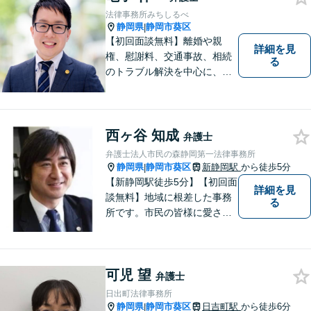
でしたら、お気軽にご相談く
法律事務所みちしるべ
ださい！
静岡県
静岡市葵区
|
【初回面談無料】離婚や親
詳細を見
権、慰謝料、交通事故、相続
る
のトラブル解決を中心に、一
人ひとりの「よりよい解決」
を一緒に考え、力を尽くす弁
護士です。遺言書などのご相
談も、お任せください。【静
西ヶ谷 知成
弁護士
岡市の弁護士】
弁護士法人市民の森静岡第一法律事務所
静岡県
静岡市葵区
新静岡駅
から徒歩5分
|
【新静岡駅徒歩5分】【初回面
詳細を見
談無料】地域に根差した事務
る
所です。市民の皆様に愛され
る事務所を目指しています。
【法テラス利用可能】【当日
／夜間／休日対応可能】お気
可児 望
軽にご連絡ください。
弁護士
日出町法律事務所
静岡県
静岡市葵区
日吉町駅
から徒歩6分
|