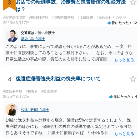
いいかなと思うのですが。 →LAC基準でもそうかもしれませんし、交
3
お店での転倒事故、治療費と損害賠償の相談方法
通事故事案ではより定額の費用としている法律事務所も多いように思
は？
います。費用面も含めて、弁護士さんを検討してみるとよいかもしれ
#損害賠償増額
#慰謝料増額
#損害賠償増額
#後遺障害
#保険会社との交渉
ませんね。 かなり具体的な話も多くなっているので、法律事務所に問
2023年6月17日
役にたった
12
い合わせてみるとよいと思います。
交通事故に強い弁護士
清水 卓
弁護士
このように、事案によって結論が分かれることがあるため、一度、弁
護士に直接相談してみることもご検討下さい。 なお、今回のような
日常生活上の事故の際、責任のある相手に対して損害賠償請求する際
の弁護士費用がご加入の保険から出る特約が付いている場合がありま
す（ご自宅の火災保険や自動車の任意保険等を確認してみて下さい。
加入したつもりがなくても、確認してみたら付いていたということが
4
後遺症傷害逸失利益の喪失率について
ありますので）。
#自動車事故
#被害者
#後遺障害
2025年8月27日
役にたった
4
和田 史郎
弁護士
14級で逸失利益を計算する場合、通常は5%で計算するでしょう。 逸
失利益のほかにも、保険会社の独自の基準で低く算定されている可能
性もありそうですね。 弁護士に依頼すれば、いわゆる裁判基準程度の
増額が期待できると思います。