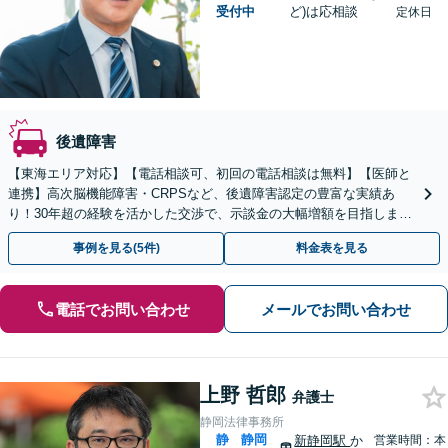
受付中
ど)は応相談
定休日
後遺障害
【東海エリア対応】【電話相談可、初回の電話相談は無料】【医師と
連携】高次脳機能障害・CRPSなど、後遺障害認定の豊富な実績あ
り！30年超の経験を活かした交渉で、示談金の大幅増額を目指しま
す。示談金無料診断サービスあり【夜間休日対応】
事例を見る(5件)
料金表を見る
電話でお問い合わせ
メールでお問い合わせ
上野 哲郎
弁護士
静岡法律事務所
静
静岡
新静岡駅
か
営業時間：本