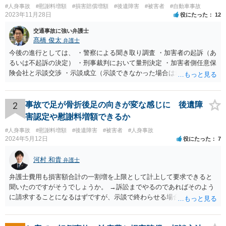
#人身事故
#慰謝料増額
#損害賠償増額
#後遺障害
#被害者
#自動車事故
2023年11月28日
役にたった
12
交通事故に強い弁護士
髙橋 俊太
弁護士
今後の進行としては、 ・警察による聞き取り調査 ・加害者の起訴（あ
るいは不起訴の決定） ・刑事裁判において量刑決定 ・加害者側任意保
険会社と示談交渉 ・示談成立（示談できなかった場合は裁判） となり
ます。なお、警察では、お母様の生前のご様子やご遺族の被害感情、
加害者に対する処罰感情など尋ねられるはずですので、率直にお答え
になるとよいと思います。
2
事故で足が骨折後足の向きが変な感じに 後遺障
害認定や慰謝料増額できるか
#人身事故
#慰謝料増額
#後遺障害
#被害者
#人身事故
2024年5月12日
役にたった
7
河村 和貴
弁護士
弁護士費用も損害額合計の一割増を上限として計上して要求できると
聞いたのですがそうでしょうか。 →訴訟までやるのであればそのよう
に請求することになるはずですが、示談で終わらせる場合には、そこ
は譲歩させられることが多いように思います。 LAC基準の弁護士さん
ならほとんど充足できるか多くが返ってくるイメージなので頼むのも