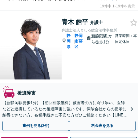
19件中 1-19件を表示
青木 皓平
弁護士
弁護士法人ましろ総合法律事務所
静
静岡
新静岡駅
か
営業時間：本
岡
市葵
|
日定休日
ら徒歩1分
県
区
後遺障害
【新静岡駅徒歩1分】【初回相談無料】被害者の方に寄り添い、医師
などと連携しているため後遺障害に強いです。保険会社からの提示に
納得できない方、各種手続きに不安な方ぜひご相談ください【LINE対
応可】
事例を見る(2件)
料金表を見る