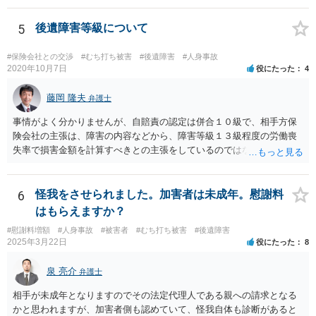
5
後遺障害等級について
#保険会社との交渉
#むち打ち被害
#後遺障害
#人身事故
2020年10月7日
役にたった
4
藤岡 隆夫
弁護士
事情がよく分かりませんが、自賠責の認定は併合１０級で、相手方保
険会社の主張は、障害の内容などから、障害等級１３級程度の労働喪
失率で損害金額を計算すべきとの主張をしているのではないでしょう
か。 こちらの弁護士の責任ではなく、相手保険会社の姿勢が原因です
ので、弁護士を交代しても状況は変わらないでしょう。今の弁護士と
十分に打ち合わせをすることが重要だと思います。
6
怪我をさせられました。加害者は未成年。慰謝料
はもらえますか？
#慰謝料増額
#人身事故
#被害者
#むち打ち被害
#後遺障害
2025年3月22日
役にたった
8
泉 亮介
弁護士
相手が未成年となりますのでその法定代理人である親への請求となる
かと思われますが、加害者側も認めていて、怪我自体も診断があると