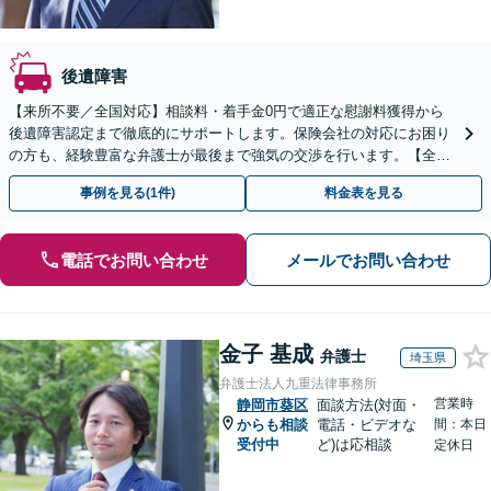
後遺障害
【来所不要／全国対応】相談料・着手金0円で適正な慰謝料獲得から
後遺障害認定まで徹底的にサポートします。保険会社の対応にお困り
の方も、経験豊富な弁護士が最後まで強気の交渉を行います。【全国
13拠点】お気軽にご相談ください。
事例を見る(1件)
料金表を見る
電話でお問い合わせ
メールでお問い合わせ
金子 基成
弁護士
埼玉県
弁護士法人九重法律事務所
営業時
静岡市葵区
面談方法(対面・
からも相談
電話・ビデオな
間：本日
受付中
ど)は応相談
定休日