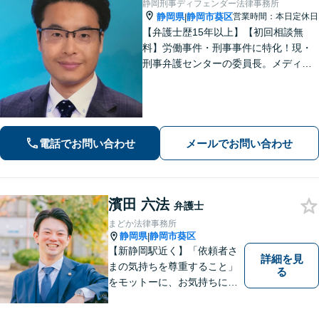
静岡刑事ディフェンダー法律事務所
静岡県
静岡市葵区
営業時間：本日定休日
|
【弁護士歴15年以上】【初回相談無
料】労働事件・刑事事件に特化！現・
刑事弁護センターの委員長。メディア
掲載案件多数！豊富な経験を活かし早
期釈放を目指します【労働・雇用】依
頼者さま目線のサポートを心がけま
す。地域密着型の法律事務所
電話でお問い合わせ
メールでお問い合わせ
濱田 六法
弁護士
まどか法律事務所
静岡県
静岡市葵区
|
【新静岡駅近く】「依頼者さ
詳細を見
まの気持ちを尊重すること」
る
をモットーに、お気持ちに寄
り添い対応いたします【離
婚・男女問題】離婚調停／養