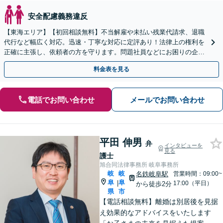
安全配慮義務違反
【東海エリア】【初回相談無料】不当解雇や未払い残業代請求、退職
代行など幅広く対応。迅速・丁寧な対応に定評あり！法律上の権利を
正確に主張し、依頼者の方を守ります。問題社員などにお困りの企業
さまもぜひご相談ください【電話相談可】【法テラス可】
料金表を見る
電話でお問い合わせ
メールでお問い合わせ
平田 伸男
弁
インタビューを
見る
護士
旭合同法律事務所 岐阜事務所
岐
岐
名鉄岐阜駅
営業時間：09:00~
阜
阜
|
17:00（平日）
から徒歩2分
県
市
【電話相談無料】離婚は別居後を見据
え効果的なアドバイスをいたします