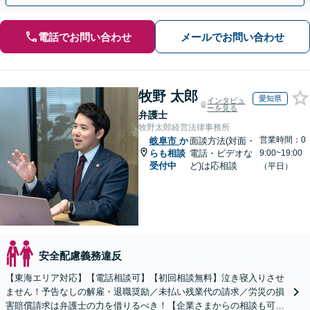
電話でお問い合わせ
メールでお問い合わせ
牧野 太郎
愛知県
インタビュ
ーを見る
弁護士
牧野太郎経営法律事務所
営業時間：0
岐阜市
か
面談方法(対面・
らも相談
電話・ビデオな
9:00~19:00
受付中
ど)は応相談
（平日）
安全配慮義務違反
【東海エリア対応】【電話相談可】【初回相談無料】泣き寝入りさせ
ません！予告なしの解雇・退職奨励／未払い残業代の請求／労災の損
害賠償請求は弁護士の力を借りるべき！【企業さまからの相談も可】