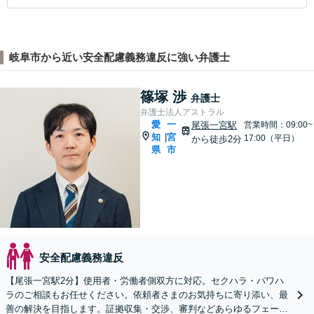
岐阜市から近い安全配慮義務違反に強い弁護士
篠塚 渉
弁護士
弁護士法人アストラル
愛
一
尾張一宮駅
営業時間：09:00~
知
宮
|
17:00（平日）
から徒歩2分
県
市
安全配慮義務違反
【尾張一宮駅2分】使用者・労働者側双方に対応。セクハラ・パワハ
ラのご相談もお任せください。依頼者さまのお気持ちに寄り添い、最
善の解決を目指します。証拠収集・交渉、審判などあらゆるフェーズ