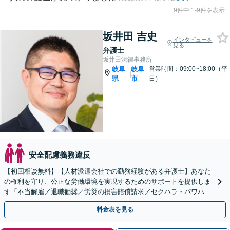
9件中 1-9件を表示
坂井田 吉史
インタビューを
見る
弁護士
坂井田法律事務所
岐阜
岐阜
営業時間：09:00~18:00（平
|
県
市
日）
安全配慮義務違反
【初回相談無料】【人材派遣会社での勤務経験がある弁護士】あなた
の権利を守り、公正な労働環境を実現するためのサポートを提供しま
す「不当解雇／退職勧奨／労災の損害賠償請求／セクハラ・パワハラ
／未払い残業代請求／退職代行」【休日・夜間相談可】
料金表を見る