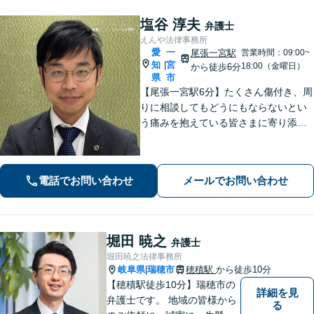
塩谷 淳夫
弁護士
えんや法律事務所
愛
一
尾張一宮駅
営業時間：09:00~
知
宮
|
18:00（金曜日）
から徒歩6分
県
市
【尾張一宮駅6分】たくさん傷付き、周
りに相談してもどうにもならないとい
う痛みを抱えている皆さまに寄り添
い、より良い解決を目指します。まず
はお気軽にご連絡ください【初回相談
は2時間5500円】【完全個室】
電話でお問い合わせ
メールでお問い合わせ
堀田 暁之
弁護士
堀田暁之法律事務所
岐阜県
瑞穂市
穂積駅
から徒歩10分
|
【穂積駅徒歩10分】瑞穂市の
詳細を見
弁護士です。 地域の皆様から
る