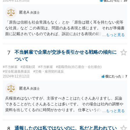
2024年12月10日
役にたった
10
匿名A
弁護士
「原告は信頼も社会常識もなく」とか 「原告は聴く耳を持たない劣等
な社員」など この表現は、問題のある表現と感じます。 それが準備書
面に記載されているのであれば、訴訟における表現の範囲を超えてい
ると感じます。
7
不当解雇で企業が交渉を長引かせる戦略の傾向に
ついて
#不当解雇
#退職勧奨
#不当解雇
#退職理由(自己都合・会社都合)
#安全配慮義務違反
#労働・雇用契約違反
2024年12月12日
役にたった
7
匿名A
弁護士
兵糧攻めはないですが、主張すべきことはたくさんありますし、反論
できることがたくさんあることは多いです。 その場合は社内の調整や
資料を出してくるのに時間がかかります。 仕事というのは平日の多く
の時間を占めますし、会社は報告書や通話記録や日報など多くの証拠
をもっていますので。
8
通報したのは私ではないのに、私だと思われてい