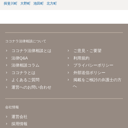
働法に詳しい弁護士や労働問題に精通した支援者に、書面だけでなく
揖斐川町
大野町
池田町
北方町
全体の交渉戦略や和解金の相場などを含めて事前に相談し、サポート
してもらうことが望ましいです。書面が完成した段階で一度でも相談
を入れておけば、審判期日に向けた心構えや調整の方向性も明確にな
ります。 労働審判はスピード勝負です。孤立せず、知識と経験のある
助言者を巻き込みながら進めることが、納得できる結果を得るための
鍵となります。
ココナラ法律相談について
ココナラ法律相談とは
ご意見・ご要望
法律Q&A
利用規約
法律相談コラム
プライバシーポリシー
ココナラとは
外部送信ポリシー
よくあるご質問
掲載をご検討の弁護士の方
へ
運営へのお問い合わせ
会社情報
運営会社
採用情報