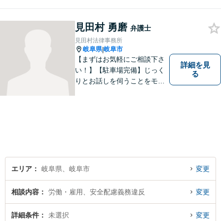
切にしています。法律問題は
お早めの相談が納得のいく解
見田村 勇磨
決への第一歩です。小さな問
弁護士
題から大きな問題まで、お気
見田村法律事務所
軽にご相談ください。
岐阜県
岐阜市
|
【まずはお気軽にご相談下さ
詳細を見
い！】【駐車場完備】じっく
る
りとお話しを伺うことをモッ
トーにしております。
エリア
岐阜県、岐阜市
変更
相談内容
労働・雇用、安全配慮義務違反
変更
詳細条件
未選択
変更