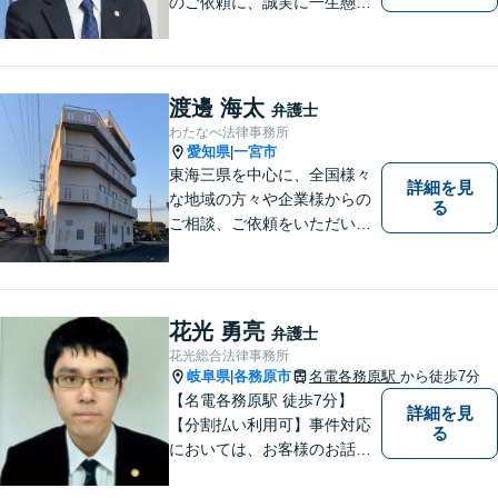
のご依頼に、誠実に一生懸命
に取り組みます。2015年の弁
護士登録以来、刑事事件や交
通事故・慰謝料・借金問題を
はじめとする民事事件に対応
渡邊 海太
弁護士
してきました。お気軽にお電
わたなべ法律事務所
話ください【駐車場完備】
愛知県
一宮市
|
東海三県を中心に、全国様々
詳細を見
な地域の方々や企業様からの
る
ご相談、ご依頼をいただいて
おります。完全個室の相談
室、駐車場完備でお待ちして
おります。
花光 勇亮
弁護士
花光総合法律事務所
岐阜県
各務原市
名電各務原駅
から徒歩7分
|
【名電各務原駅 徒歩7分】
詳細を見
【分割払い利用可】事件対応
る
においては、お客様のお話を
丁寧に聞くこと・お客様が疑
問を抱えたままにならないよ