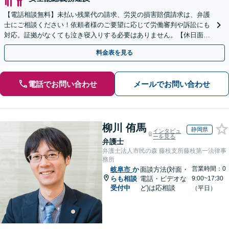
【電話相談無料】未払い残業代の請求、労災の損害賠償請求は、弁護
士にご相談ください！依頼者様のご要望に応じて労働審判や訴訟にも
対応。証拠がなくても泣き寝入りする必要はありません。【休日面談
可】
料金表を見る
電話でお問い合わせ
メールでお問い合わせ
柳川 侑馬
静岡県
インタビュ
ーを見る
弁護士
弁護士法人市民の森 藤枝支所藤枝第一法律事
務所
営業時間：0
岐阜市
か
面談方法(対面・
らも相談
電話・ビデオな
9:00~17:30
受付中
ど)は応相談
（平日）