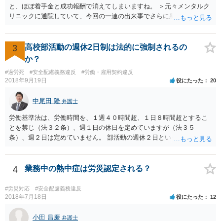
と、ほぼ着手金と成功報酬で消えてしまいますね。 ＞元々メンタルク
リニックに通院していて、今回の一連の出来事でさらに悪化した事実
を医師の診断書で証拠として提出しても慰謝料は変わらないですか？
万が一、慰謝料請求が認められるにしても金額としては微々たるもの
かと思いますが、依頼する弁護士に詳細を説明したうえで指示を仰い
3
高校部活動の週休2日制は法的に強制されるの
だ方がいいかと思います。
か？
#過労死
#安全配慮義務違反
#労働・雇用契約違反
2018年9月19日
役にたった
20
中尾田 隆
弁護士
労働基準法は、労働時間を、１週４０時間超、１日８時間超とするこ
とを禁じ（法３２条）、週１日の休日を定めていますが（法３５
条）、週２日は定めていません。 部活動の週休２日というのは、スポ
ーツ庁の指針のことと思われますが、法的拘束力はありません。つま
り週休2日とするか、しないか、もっと別の制度とするかは、各教育委
員会や学校の判断に委ねられています。 したがって、生徒の保護者会
4
業務中の熱中症は労災認定される？
と、学校とで、生徒の健全育成のためにスポーツ庁の指針を遵守して
もらいたいなどと、交渉してもらうことが良いと考えられます。 もち
#労災対応
#安全配慮義務違反
ろん、保護者の間でも、週休2日制を認める意見と、反対の意見と対立
2018年7月18日
役にたった
12
することは予想されますが、そういったことも含めて話し合いをする
ことが必要と思われます。
小田 昌慶
弁護士