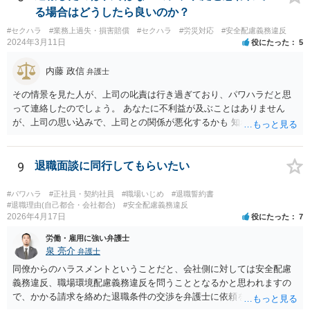
る場合はどうしたら良いのか？
#セクハラ
#業務上過失・損害賠償
#セクハラ
#労災対応
#安全配慮義務違反
2024年3月11日
役にたった
5
内藤 政信
弁護士
その情景を見た人が、上司の叱責は行き過ぎており、パワハラだと思
って連絡したのでしょう。 あなたに不利益が及ぶことはありません
が、上司の思い込みで、上司との関係が悪化するかも 知れませんね。
9
退職面談に同行してもらいたい
#パワハラ
#正社員・契約社員
#職場いじめ
#退職誓約書
#退職理由(自己都合・会社都合)
#安全配慮義務違反
2026年4月17日
役にたった
7
労働・雇用に強い弁護士
泉 亮介
弁護士
同僚からのハラスメントということだと、会社側に対しては安全配慮
義務違反、職場環境配慮義務違反を問うこととなるかと思われますの
で、かかる請求を絡めた退職条件の交渉を弁護士に依頼をされた方が