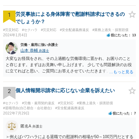
1
労災事故による身体障害で慰謝料請求はできるの
でしょうか？
#労災対応
#セクハラ
#労災対応
#安全配慮義務違反
#業務上過失・損害賠償
2024年1月4日
役にたった
13
労働・雇用に強い弁護士
山本 恭輔
弁護士
大変なお怪我をされ、その上過酷な労働環境に置かれ、お困りのこと
と存じます。まずはお見舞い申し上げます。 少しでも問題解決のお役
に立てればと思い、ご質問にお答えさせていただきます。 ご相談者の
具体的な会社内での立場や入手可能な証拠資料にもよりますが、お怪
我に関しては労災保険からの給付や会社からの損害賠償が、過重労働
に関しては未払残業代の支払が受けられる可能性がある事案とお見受
2
個人情報開示請求に応じない企業を訴えたい
けします。 請求が認められる可能性や採るべき手続を検討するには、
様々な事情のヒアリングや証拠資料の検討が必要になるため、今後の
#セクハラ
#労働・雇用契約違反
#労災対応
#業務上過失・損害賠償
方針の検討も含め、一度面談にて法律相談をされることをおすすめし
#退職理由(自己都合・会社都合)
#安全配慮義務違反
2022年7月29日
役にたった
7
ます。
匿名A
弁護士
＞例えばパワハラによる退職での慰謝料の相場が50～100万円だとする