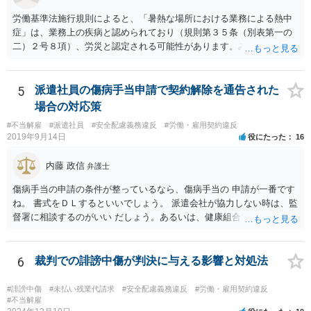
労働基準法施行規則によると、「暑熱な場所における業務による熱中
症」は、業務上の疾病と認められており（規則第３５条（別表第一の
二）２号８項）、労災と認定される可能性があります。みんな同条件
なので労災とは認定されないということはありません。 具体的な要件
としては、①仕事をしている時間・場所に熱中症を引き起こす明確な
原因が存在していること、②その原因により熱中症に至ったという因
5
派遣社員の傷病手当申請で契約解除を通告された
果関係があること、③仕事に関係しない他の原因により発症したもの
場合の対応策
ではないことが認められれば、労災として認定されるため、業務によ
#不当解雇
#派遣社員
#安全配慮義務違反
#労働・雇用契約違反
る移動中に意識が朦朧とし倒れ、熱中症と診断されたのであれば労災
2019年9月14日
役にたった
16
認定される可能性は充分にあります。 会社には安全配慮義務があるに
もかかわらず、就業規則によってスーツが義務付けられたり、1日10件
内藤 政信
弁護士
の外回り件数のノルマ、経費削減のためのタクシー禁止など規則があ
るのであれば、会社の安全配慮義務違反が認められる可能性がありま
傷病手当の申請の条件が整っているなら、傷病手当の 申請が一番です
す。 したがって、会社へ入院治療費や休業損害、慰謝料等を請求でき
ね。 書式をＤＬするといいでしょう。 派遣会社が協力しない時は、監
る可能性はあるので、具体的な内容を一度弁護士に相談するのが良い
督署に相談するのがいい だしょう。あるいは、健康組合ですね。
と思われます。
6
裁判での誹謗中傷が判決に与える影響と対処法
#誹謗中傷
#未払い残業代請求
#安全配慮義務違反
#労働・雇用契約違反
#不当解雇