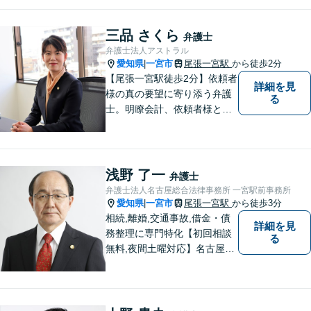
う分かりやすく丁寧に説明す
ることを心がけています。
三品 さくら
弁護士
弁護士法人アストラル
愛知県
一宮市
尾張一宮駅
から徒歩2分
|
【尾張一宮駅徒歩2分】依頼者
詳細を見
様の真の要望に寄り添う弁護
る
士。明瞭会計、依頼者様との
緊密なコミュニケーションを
お約束します。離婚、交通事
故、借金など、あらゆるご相
談で多くの実績がございま
浅野 了一
弁護士
す。
弁護士法人名古屋総合法律事務所 一宮駅前事務所
愛知県
一宮市
尾張一宮駅
から徒歩3分
|
相続,離婚,交通事故,借金・債
詳細を見
務整理に専門特化【初回相談
る
無料,夜間土曜対応】名古屋市
丸の内事務所・金山駅前事務
所・一宮駅前事務所・岡崎事
務所でスピード対応。真摯に
努力します。