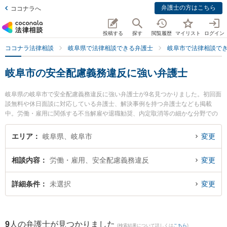
弁護士の方はこちら
ココナラへ
投稿する
探す
閲覧履歴
マイリスト
ログイン
ココナラ法律相談
岐阜県で法律相談できる弁護士
岐阜市で法律相談で
岐阜市の安全配慮義務違反に強い弁護士
岐阜県の岐阜市で安全配慮義務違反に強い弁護士が9名見つかりました。初回面
談無料や休日面談に対応している弁護士、解決事例を持つ弁護士なども掲載
中。労働・雇用に関係する不当解雇や退職勧奨、内定取消等の細かな分野での
絞り込み検索もでき便利です。特に坂井田法律事務所の坂井田 吉史弁護士やベ
リーベスト法律事務所 岐阜オフィスの和田 尚也弁護士、ベリーベスト法律事務
エリア
岐阜県、岐阜市
変更
所 岐阜オフィスの藤嶋 護弁護士のプロフィール情報や弁護士費用、強みなどが
注目されています。『岐阜市で土日や夜間に発生した安全配慮義務違反のトラ
相談内容
労働・雇用、安全配慮義務違反
変更
ブルを今すぐに弁護士に相談したい』『安全配慮義務違反のトラブル解決の実
績豊富な近くの弁護士を検索したい』『初回相談無料で安全配慮義務違反を法
律相談できる岐阜市内の弁護士に相談予約したい』などでお困りの相談者さん
詳細条件
未選択
変更
におすすめです。
9
人の弁護士が見つかりました
(検索結果について詳しくは
こちら
)