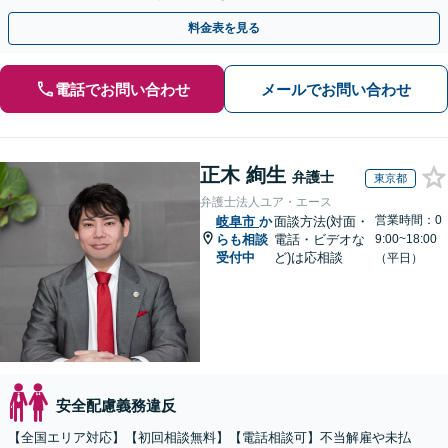
従業員トラブルは、慎重な対処が必要です【完全個室】
料金表を見る
電話でお問い合わせ
メールでお問い合わせ
正木 絢生
弁護士
東京都
弁護士法人ユア・エース
営業時間：0
岐阜市
か
面談方法(対面・
らも相談
電話・ビデオな
9:00~18:00
受付中
ど)は応相談
（平日）
安全配慮義務違反
【全国エリア対応】【初回相談無料】【電話相談可】不当解雇や未払