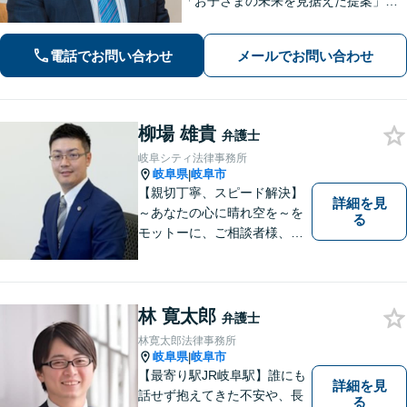
「お子さまの未来を見据えた提案」遺
産分割協議・調停は、ぜひ私にご相談
ください【岐阜駅3分】他業種との連携
電話でお問い合わせ
メールでお問い合わせ
で不動産トラブルを回避【休日・夜間
面談可】【ビデオ面談あり】
柳場 雄貴
弁護士
岐阜シティ法律事務所
岐阜県
岐阜市
|
【親切丁寧、スピード解決】
詳細を見
～あなたの心に晴れ空を～を
る
モットーに、ご相談者様、依
頼者様の良きリーガルパート
ナーになれるよう責任を持っ
てサポートさせて頂きます。
お気軽にご相談下さい。
林 寛太郎
弁護士
林寛太郎法律事務所
岐阜県
岐阜市
|
【最寄り駅JR岐阜駅】誰にも
詳細を見
話せず抱えてきた不安や、長
る