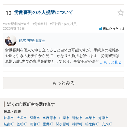
良いかと思われます。 その場合、ご自身が会社側と話をする必要はな
くなり全て弁護士が窓口となるため精神的な負担も軽くなるでしょ
う。
10
労働審判の本人提訴について
#安全配慮義務違反
#労働審判
#正社員・契約社員
2025年8月2日
役にたった
2
鈴木 祥平
弁護士
労働審判を個人で申し立てること自体は可能ですが、手続きの複雑さ
や駆け引きの必要性から見て、かなりの負担を伴います。労働審判は
原則3回以内での審理を前提としており、事実認定や法的評価に加え
て、相場観に基づいた和解の落とし所をどこに設定するかという戦略
的判断が求められます。 申立書や証拠説明書を丁寧に作成されたこと
は評価されるべきですが、書面の出来だけで結果が決まるわけではあ
もっとみる
りません。審判委員会は、書面よりも実際のやり取りや和解に向けた
姿勢を重視します。したがって、書面のチェックだけを第三者に依頼
しても、あくまで一部の準備にすぎず、実質的な成果にはつながりに
くい可能性があります。 また、仮に審判が出たとしても、相手方が異
近くの市区町村を選び直す
議を申し立てれば通常訴訟に移行します。その場合は、改めて訴訟の
岐阜・西濃
主張立証をしなければならず、事実上ゼロからの再スタートとなりま
す。したがって、労働審判の場で和解を成立させることが最も現実的
岐阜市
大垣市
羽島市
各務原市
山県市
瑞穂市
本巣市
海津市
かつ負担の少ない解決方法です。 本人申立てであっても、できれば労
岐南町
笠松町
養老町
垂井町
関ケ原町
神戸町
輪之内町
安八町