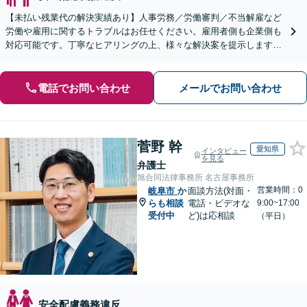
【未払い残業代の解決実績あり】人事労務／労働審判／不当解雇など
労働や雇用に関するトラブルはお任せください。雇用者側も企業側も
対応可能です。丁寧なヒアリングの上、様々な解決案を提示します
【ビデオ面談OK】【御器所駅／桜山駅徒歩14分】
電話でお問い合わせ
メールでお問い合わせ
菅野 幹
愛知県
インタビュー
を見る
弁護士
旭合同法律事務所 名古屋事務所
営業時間：0
岐阜市
か
面談方法(対面・
らも相談
電話・ビデオな
9:00~17:00
受付中
ど)は応相談
（平日）
安全配慮義務違反