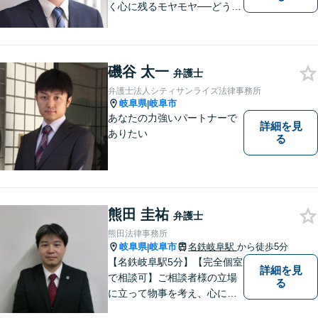
く心に残るモヤモヤ──どうぞ
安心してお聞かせください。
あなたの想いに丁寧に寄り添
いながら、これからの一歩を
一緒に見つけていきます。
磯谷 太一
弁護士
【丁寧なヒアリング】【地域
弁護士法人シティサンライズ法律事務所
密着型の法律事務所】
岐阜県
岐阜市
|
あなたの力強いパートナーで
詳細を見
ありたい
る
熊田 圭祐
弁護士
熊田法律事務所
岐阜県
岐阜市
名鉄岐阜駅
から徒歩5分
|
【名鉄岐阜駅5分】【完全個室
詳細を見
で相談可】ご相談者様の立場
る
に立って物事を考え、心に寄
り添って解決に導くことを大