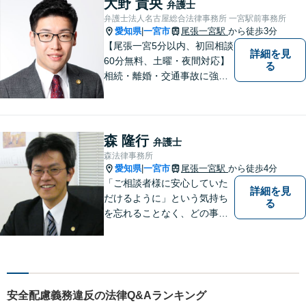
大野 貴央
弁護士
弁護士法人名古屋総合法律事務所 一宮駅前事務所
愛知県
一宮市
尾張一宮駅
から徒歩3分
|
【尾張一宮5分以内、初回相談
詳細を見
60分無料、土曜・夜間対応】
る
相続・離婚・交通事故に強い
弁護士なら名古屋総合法律事
務所にお任せください。弁護
士、税理士、司法書士がチー
ムを組んで最善の解決策をご
森 隆行
弁護士
提案いたします。
森法律事務所
愛知県
一宮市
尾張一宮駅
から徒歩4分
|
「ご相談者様に安心していた
詳細を見
だけるように」という気持ち
る
を忘れることなく、どの事件
にも誠実に向き合っていきま
す
安全配慮義務違反の法律Q&Aランキング