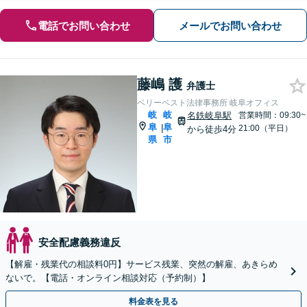
電話でお問い合わせ
メールでお問い合わせ
藤嶋 護
弁護士
ベリーベスト法律事務所 岐阜オフィス
岐
岐
名鉄岐阜駅
営業時間：09:30~
阜
阜
|
21:00（平日）
から徒歩4分
県
市
安全配慮義務違反
【解雇・残業代の相談料0円】サービス残業、突然の解雇、あきらめ
ないで。【電話・オンライン相談対応（予約制）】
料金表を見る