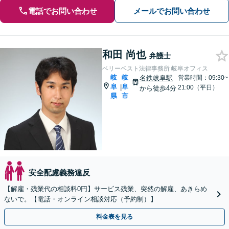
電話でお問い合わせ
メールでお問い合わせ
和田 尚也
弁護士
ベリーベスト法律事務所 岐阜オフィス
岐
岐
名鉄岐阜駅
営業時間：09:30~
阜
阜
|
21:00（平日）
から徒歩4分
県
市
安全配慮義務違反
【解雇・残業代の相談料0円】サービス残業、突然の解雇、あきらめ
ないで。【電話・オンライン相談対応（予約制）】
料金表を見る