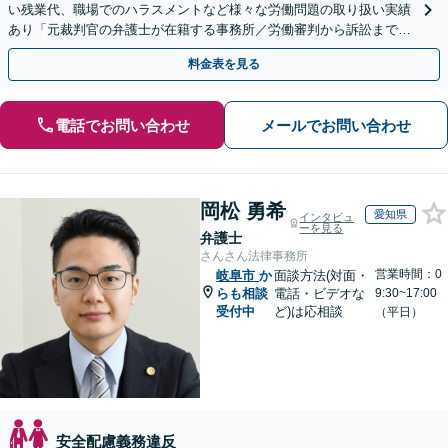
い残業代、職場でのハラスメントなど様々な労働問題の取り扱い実績
あり「元裁判官の弁護士が在籍する事務所／労働審判から訴訟まで、
裁判官経験を活かした最適な戦略を立案」
料金表を見る
電話でお問い合わせ
メールでお問い合わせ
岡松 勇希
愛知県
インタビュ
ーを見る
弁護士
さんさん法律事務所
営業時間：0
岐阜市
か
面談方法(対面・
らも相談
電話・ビデオな
9:30~17:00
受付中
ど)は応相談
（平日）
安全配慮義務違反