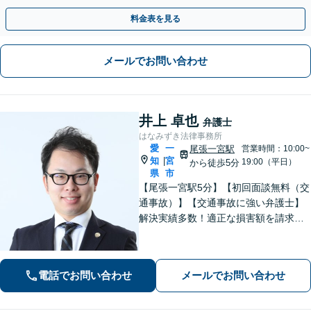
に対応しています【オンライン面談OK（顧問契約後）】
料金表を見る
メールでお問い合わせ
井上 卓也
弁護士
はなみずき法律事務所
愛
一
尾張一宮駅
営業時間：10:00~
知
宮
|
19:00（平日）
から徒歩5分
県
市
【尾張一宮駅5分】【初回面談無料（交
通事故）】【交通事故に強い弁護士】
解決実績多数！適正な損害額を請求
し、安心して治療が続けられるような
サポート弁護を行っています。どんな
方でもまずは無料相談を！【男女1名ず
電話でお問い合わせ
メールでお問い合わせ
つ弁護士在籍】