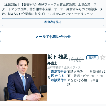
【全国対応】【著書2作がM&Aフォーラム賞正賞受賞】上場企業、ス
タートアップ企業、非公開中小企業、オーナー経営者からのご相談多
数。M＆Aを仲介業者に丸投げしていませんか？デューデリジェンス
や契約書作成・交渉はお任せください【初回無料】
料金表を見る
メールでお問い合わせ
坂下 雄思
石川県
インタビュ
ーを見る
弁護士
法律事務所Z 金沢オフィス
新潟市中央
面談方法(対
営業時間：1
区
からも
面・電話・ビデ
0:00~18:00
相談受付中
オなど)は応相
（平日）
談