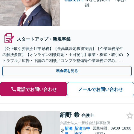
（平日）
談
スタートアップ・新規事業
【公正取引委員会12年勤務】【最高裁決定獲得実績】【企業法務案件
の解決多数】【オンライン相談対応・土日祝可】事業・株式・取引の
トラブル／広告・下請のご相談／コンプラ整備等企業法務に強み。株
式の相続／誹謗中傷対策／不動産問題まで幅広く対応！
料金表を見る
電話でお問い合わせ
メールでお問い合わせ
細野 希
弁護士
弁護士法人一新総合法律事務所
新潟
新潟市中
営業時間：09:00~18:00
|
県
央区