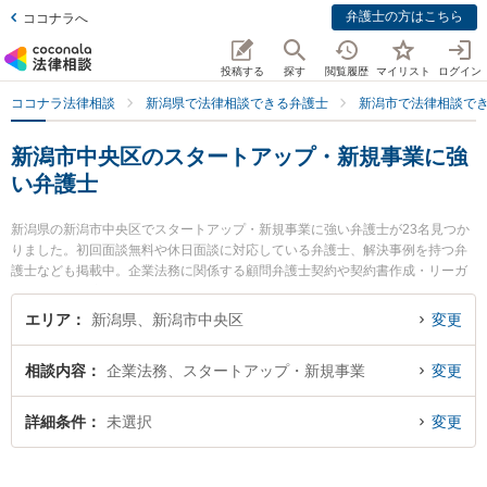
弁護士の方はこちら
ココナラへ
投稿する
探す
閲覧履歴
マイリスト
ログイン
ココナラ法律相談
新潟県で法律相談できる弁護士
新潟市で法律相談で
新潟市中央区のスタートアップ・新規事業に強
い弁護士
新潟県の新潟市中央区でスタートアップ・新規事業に強い弁護士が23名見つか
りました。初回面談無料や休日面談に対応している弁護士、解決事例を持つ弁
護士なども掲載中。企業法務に関係する顧問弁護士契約や契約書作成・リーガ
ルチェック、雇用契約書・就業規則作成等の細かな分野での絞り込み検索もで
き便利です。特に弁護士法人リーガル・パートナー法律事務所の上遠野 鉄也弁
エリア
新潟県、新潟市中央区
変更
護士やベリーベスト法律事務所 新潟オフィスの村上 純二弁護士、東京スタート
アップ法律事務所 新潟支店の吉成 純輝弁護士のプロフィール情報や弁護士費
相談内容
企業法務、スタートアップ・新規事業
変更
用、強みなどが注目されています。『新潟市中央区で土日や夜間に発生したス
タートアップ・新規事業のトラブルを今すぐに弁護士に相談したい』『スター
トアップ・新規事業のトラブル解決の実績豊富な近くの弁護士を検索したい』
詳細条件
未選択
変更
『初回相談無料でスタートアップ・新規事業を法律相談できる新潟市中央区内
の弁護士に相談予約したい』などでお困りの相談者さんにおすすめです。