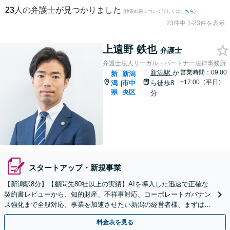
23
人の弁護士が見つかりました
(検索結果について詳しくは
こちら
)
23件中 1-23件を表示
上遠野 鉄也
弁護士
弁護士法人リーガル・パートナー法律事務所
新潟駅
か
営業時間：09:00
新
新潟
~17:00（平日）
潟
市中
ら徒歩8
|
県
央区
分
スタートアップ・新規事業
【新潟駅8分】【顧問先80社以上の実績】AIを導入した迅速で正確な
契約書レビューから、知的財産、不祥事対応、コーポレートガバナン
ス強化まで全般対応。事業を加速させたい新潟の経営者様、まずはご
相談ください。【トラブル予防から解決まで】
料金表を見る