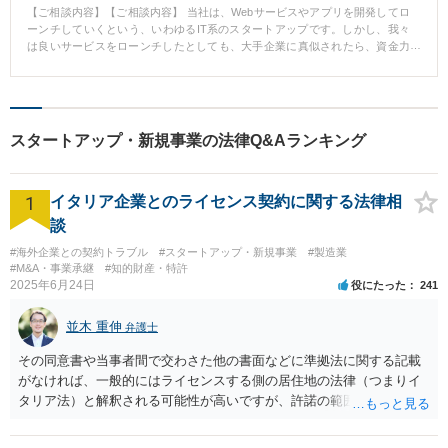
【ご相談内容】【ご相談内容】 当社は、Webサービスやアプリを開発してロ
ーンチしていくという、いわゆるIT系のスタートアップです。しかし、我々
は良いサービスをローンチしたとしても、大手企業に真似されたら、資金力
で勝てません。安心して事業に取り組むためにも、商標や特許を取得してお
く必要性は感じていました。 【解決の過程と結果】 東京スタートアップ法律
事務所に相談したところ、法律のことはもちろん、ITビジネスやスタートア
ップに対する理解も深かったため、商標・特許の申請と顧問契約をお願いす
ることにしました。現在商標は取得できて特許は出願中ですが、法律顧問に
スタートアップ・新規事業の法律Q&Aランキング
いてくれるおかげで、事業に集中して取り組むことができています。また、
とてもフランクな先生なので、法律問題かどうかわからない時も気軽に相談
することができるのも大きな魅力です。 【コメント】 自社のサービスが真似
1
されないように、商標や特許を取得しておきたいとのご相談だったのです
イタリア企業とのライセンス契約に関する法律相
が、お話を伺っていると顧問契約を締結させていただくのが一番良いと判断
談
しました。というのも、この会社では法律面の不安が事業の障壁になってい
ました。当事務所と顧問契約をいただくことによって、顧問料の範囲内で商
#海外企業との契約トラブル
#スタートアップ・新規事業
#製造業
標や特許の申請を行い、日常的に契約書のやビジネスモデルの法的レビュー
#M&A・事業承継
#知的財産・特許
2025年6月24日
も行うことによってできると判断したためです。そこで、顧問契約をしてい
役にたった
241
ただくメリットを説明したところ、喜んでご契約いただきました。単発のサ
ービス提供にとどまらず、継続的にサポートさせていただけることは、当事
並木 重伸
弁護士
務所にとっても大きな喜びです。
その同意書や当事者間で交わさた他の書面などに準拠法に関する記載
がなければ、一般的にはライセンスする側の居住地の法律（つまりイ
タリア法）と解釈される可能性が高いですが、許諾の範囲が日本国内
に限定されているなどの事情がある場合には、日本法となる可能性も
あります。 なお、仮に日本法になるとしても、新しい会社との間で契