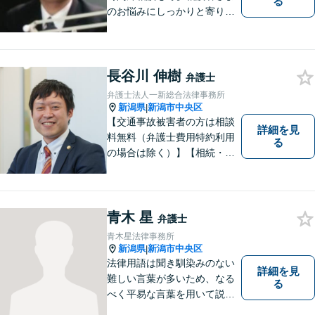
る
のお悩みにしっかりと寄り添
い、ともに解決の方法を模索
してまいります。お悩みが法
律問題でない場合も、他士
業・行政窓口など適切な相談
長谷川 伸樹
弁護士
先をご紹介しています。
弁護士法人一新総合法律事務所
新潟県
新潟市中央区
|
【交通事故被害者の方は相談
詳細を見
料無料（弁護士費用特約利用
る
の場合は除く）】【相続・債
務整理・労災・不貞慰謝料は
相談料初回無料】【土曜相談
可】あなたのパートナーとし
てお力になります
青木 星
弁護士
青木星法律事務所
新潟県
新潟市中央区
|
法律用語は聞き馴染みのない
詳細を見
難しい言葉が多いため、なる
る
べく平易な言葉を用いて説明
をするようにしております。