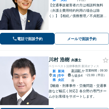
（平日）
【交通事故被害者の方は相談料無料
（弁護士費用特約利用の場合は除
く）】【相続／債務整理／不貞慰謝料
請求／労災は初回相談無料！】【労
働・雇用／労働災害は事故直後からサ
ポート！】あなたのお話を丁寧に聞
き、気持ちに寄り添いながら法的サポ
電話で面談予約
メールで面談予約
ートをいたします。
川村 浩樹
弁護士
ベリーベスト法律事務所 新潟オフィス
新潟駅
か
営業時間：09:30
新
新潟
~21:00（平日）
潟
市中
ら徒歩4
|
県
央区
分
【離婚・刑事事件・労働問題・交通事
故など幅広く対応】各分野の専門チー
ムがお客様をサポートします。