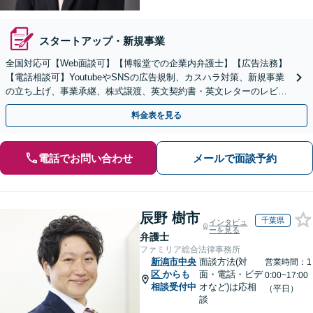
スタートアップ・新規事業
全国対応可【Web面談可】【博報堂での企業内弁護士】【広告法務】
【電話相談可】YoutubeやSNSの広告規制、カスハラ対策、新規事業
の立ち上げ、事業承継、株式譲渡、英文契約書・英文レターのレビュ
ー・ドラフトなどに対応。
料金表を見る
電話でお問い合わせ
メールで面談予約
辰野 樹市
千葉県
インタビュ
ーを見る
弁護士
ファミリア総合法律事務所
新潟市中央
面談方法(対
営業時間：1
区
からも
面・電話・ビデ
0:00~17:00
相談受付中
オなど)は応相
（平日）
談