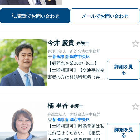
に、依頼者様と真正面から向き合いま
す。
電話でお問い合わせ
メールでお問い合わせ
今井 慶貴
弁護士
弁護士法人一新総合法律事務所
新潟県
新潟市中央区
|
【顧問先企業300社以上】
詳細を見
【土曜相談可】【交通事故被
る
害者の方は相談料無料（弁護
士費用特約利用の場合は除
く）】【相続・債務整理・労
災・不貞慰謝料は相談料初回
無料】
橘 里香
弁護士
弁護士法人一新総合法律事務所
新潟県
新潟市中央区
|
【土曜相談可】離婚問題は私
詳細を見
にお任せください。【相続・
る
不貞慰謝料・債務整理は相談