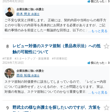
2025年8月18日
役にたった
3
事務外の税務相談に応じた結果、その責任を負う場合もゼロではあり
ませんが、責任追及するハードルはかなり上がります。 ②について
企業法務に強い弁護士
は、 実際上、税理士事務所では事務員が顧客対応することが多いと聞
鈴木 悠太
弁護士
きます。 そのため、メールに税理士が参加していないことや直接面談
ご不安な状況と拝察します。 正確には、契約内容や当時からの相手方
していないことをもって賠償請求の理由とすることは現実問題として
とのやり取りの内容等を具体的にお聞きする必要がありますが、ご記
は難しい可能性があります。 ③については、 税理士が、契約上の委任
載の事情のみを前提とした一般論的な回答は、以下のとおりです。 ①
事務外の税務相談をサービスで実施していた場合は、税理士側から積
相手方が主張し得た損害賠償請求権は、すでに消滅時効（2020年改正
極的に課税方式を確認しなければならないという程度の注意義務は認
前の商事消滅時効、不法行為消滅時効）にかかっている可能性が高い
められにくいのではないかと思います。 もっとも、顧問契約締結当初
です。 ②相手方の報告要求については、法的には従う義務はないでし
8
レビュー対価のステマ規制（景品表示法）への抵
から本件法人設立の相談についても依頼しており委任事務に含まれて
ょう。 ③すでに対応は完了しており、もし相手方から今後具体的な法
触の可能性について
いたと主張できる事情がある場合には、上記より幾分有利に進められ
的請求ないし措置がなされれば改めて検討するという方針でもよいよ
るかと思います。 より詳細な検討は、個別に法律事務所に問い合わせ
#IT業界
#スタートアップ・新規事業
#不祥事対応
うに思われます。
2024年7月18日
役にたった
3
て法律相談されるとよいでしょう。
企業法務に強い弁護士
西谷 拓哉
弁護士
ステマ規制の対価要件に該当してしまっているので、 「レビュー内容
については操作せず」といえるのか、そこが問題となります。 実は、
対価の有無は、ステマ規制についてのかなり重要な要素となります。
近時ステマ規制で初の行政処分を受けたケースは、高評価を付けるこ
とを条件に割り引くサービスを提供していたケースですが、 明示的に
高評価と指示していなくても、全件報酬を支払うことを約してレビュ
9
野武士の様な弁護士を探したいのですが、方策を
ーをさせるということになれば、結局はそれはレビュー内容について