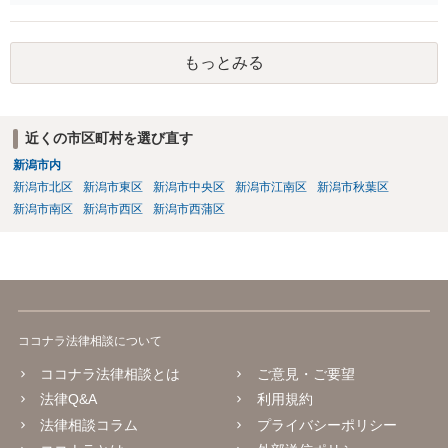
ます。 例えば、大手のECサイトの規約を見ますと、各投稿者によるコ
ンテンツの投稿については、適法か否かも含め、投稿者で自己責任で
行うものとし、サイトとしては責任を持たない旨の規定がなされてい
もっとみる
ることがあります。 利用者も多いため、サイトとして投稿画像等のチ
ェックは行えないことから、自己責任で判断して行動するように求め
た規定と思慮いたします。 この結果、画像投稿の時点では、サイトに
おいて事前チェックがなされるわけではないため、著作権侵害となる
近くの市区町村を選び直す
ような画像もそのまま投稿されてしまい、結果として、権利者から削
新潟市内
除や損害賠償等の請求がなされるまで、事実上、その投稿状態が残っ
たままになっているものと思われます。 こうした無断転載の件数は多
新潟市北区
新潟市東区
新潟市中央区
新潟市江南区
新潟市秋葉区
く、また、本人の特定にも時間や費用がかかることから、全ての無断
新潟市南区
新潟市西区
新潟市西蒲区
転載に対しては、権利者が対応できていないという実情があるものと
思われます。 もっとも、著作権者として承諾をしているのでない限
り、請求が現時点でないとしても、著作権侵害となることに変わりは
ありません。 そのため、著作権者が、本人の特定や具体的な請求に動
いてきた場合には、こうした無断転載をしていると、権利侵害の責任
を問われることになり、結果として、賠償等をしなければならない事
ココナラ法律相談について
態にもなります。 このように、ECサイト等における画像転載等は、適
法な状態とは必ずしも言い難く、権利者の行動次第では責任が生じか
ココナラ法律相談とは
ご意見・ご要望
ねないものですので、やはりこうした無断転載は控えた方が安全かと
法律Q&A
利用規約
思慮いたします。
法律相談コラム
プライバシーポリシー