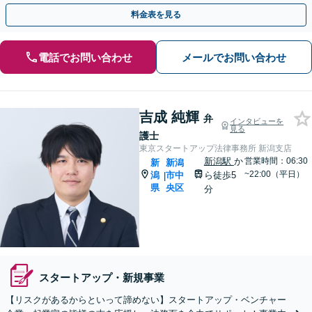
的財産等、お任せください【他士業連携可能】
料金表を見る
電話でお問い合わせ
メールでお問い合わせ
吉成 純輝
弁
インタビューを
見る
護士
東京スタートアップ法律事務所 新潟支店
新潟駅
か
営業時間：06:30
新
新潟
~22:00（平日）
潟
市中
ら徒歩5
|
県
央区
分
スタートアップ・新規事業
【リスクがあるからといって諦めない】スタートアップ・ベンチャー