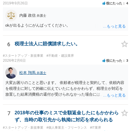
2019年9月26日
役にたった
4
内藤 政信
弁護士
okが出るようにがんばってください。
6
税理士法人に賠償請求したい。
#スタートアップ・新規事業
#不動産・建設業界
2026年2月6日
役にたった
3
松本 翔馬
弁護士
大変お困りのことと思います。 依頼者が税理士と契約して、依頼内容
を税理士に対して的確に伝えていたにもかかわらず、税理士が対応を
放置した結果消費税の還付が受けられなかった場合には、賠償請求で
きる余地があります。 本件では、 ①過誤があった業務が契約範囲内で
あるか否かという問題 ②税理士本人が税務業務をしていなかったとい
う税理士職務の妥当性の問題 ③クライアントが誤って簡易課税届出書
7
2018年の仕事のミスで全額返金したにもかかわら
を提出していたところ、税理士が課税方式の確認をしなかった問題 と
ず、当時の取引先から執拗に対応を求められる
いう課題があります。 ①については、 税理士が責任を持つのは契約に
#スタートアップ・新規事業
#個人事業主・フリーランス
#IT業界
明記された委任事務に限定されるのが原則です。 サービスとして委任