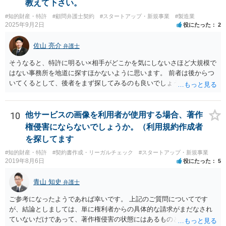
教えて下さい。
事業者が関与していると評価され「事業者による表示（広告）」と判
#知的財産・特許
#顧問弁護士契約
#スタートアップ・新規事業
#製造業
断される余地は残るといえるでしょう。 あくまで、自身の嗜好に基づ
2025年9月2日
役にたった
2
く、自主的なレビューでなければステマ規制にひっかかる可能性があ
るのです。 ※消費者庁のステマ規制の運用ガイドラインであるhttps://
佐山 亮介
弁護士
www.caa.go.jp/policies/policy/representation/fair_labeling/guideline/ass
ets/representation_cms216_230328_03.pdf の５頁（イ）、２（１）参
そうなると、特許に明るい×相手がどこかを気にしないさほど大規模で
照
はない事務所を地道に探すほかないように思います。 前者は後からつ
いてくるとして、後者をまず探してみるのも良いでしょう。
10
他サービスの画像を利用者が使用する場合、著作
権侵害にならないでしょうか。（利用規約作成者
を探してます
#知的財産・特許
#契約書作成・リーガルチェック
#スタートアップ・新規事業
2019年8月6日
役にたった
5
青山 知史
弁護士
ご参考になったようであれば幸いです。 上記のご質問についてです
が、結論としましては、単に権利者からの具体的な請求がまだなされ
ていないだけであって、著作権侵害の状態にはあるものと思慮いたし