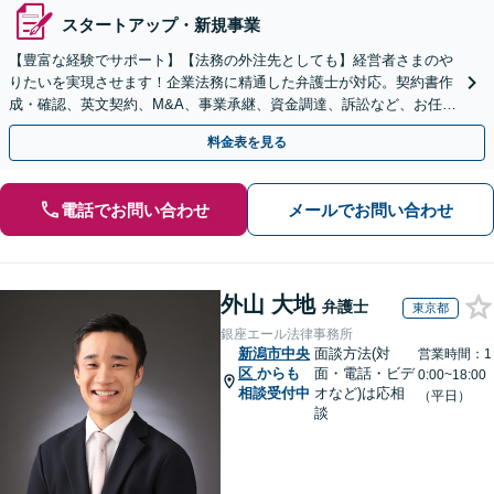
スタートアップ・新規事業
【豊富な経験でサポート】【法務の外注先としても】経営者さまのや
りたいを実現させます！企業法務に精通した弁護士が対応。契約書作
成・確認、英文契約、M&A、事業承継、資金調達、訴訟など、お任せ
ください【複数の顧問契約プランあり】【英語対応】
料金表を見る
電話でお問い合わせ
メールでお問い合わせ
外山 大地
弁護士
東京都
銀座エール法律事務所
新潟市中央
面談方法(対
営業時間：1
区
からも
面・電話・ビデ
0:00~18:00
相談受付中
オなど)は応相
（平日）
談