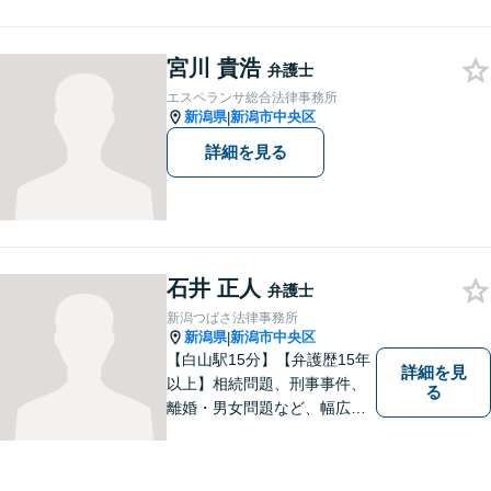
誰かに悩みを話すだけで心の
中が整理されることもありま
す。 お困りごとがある方は、
宮川 貴浩
弁護士
ぜひご相談ください。
エスペランサ総合法律事務所
新潟県
新潟市中央区
|
詳細を見る
石井 正人
弁護士
新潟つばさ法律事務所
新潟県
新潟市中央区
|
【白山駅15分】【弁護歴15年
詳細を見
以上】相続問題、刑事事件、
る
離婚・男女問題など、幅広い
分野で実績多数！メリット・
デメリットをしっかりご説明
し、納得していただける解決