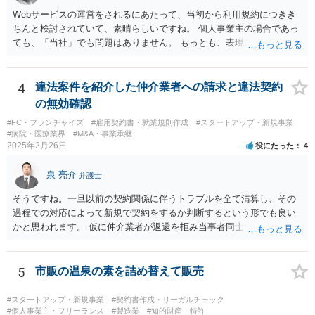
生じません。
Webサービスの運営をされるにあたって、当初から利用規約につきき
ちんと検討されていて、素晴らしいですね。 個人事業主の場合であっ
ても、「当社」でも問題はありません。 もっとも、表現に違和感があ
るというのであれば、屋号を使うとよいでしょう。 例えば、田中一郎
さんが「ABCウェブサービス」の屋号で事業を運営する際には、「当
社」の代わりに「ABCウェブサービス」とか「ABCWS」を使う等で
4
違法案件を紹介した仲介業者への請求と違法契約
す。
の無効確認
#FC・フランチャイズ
#雇用契約書・就業規則作成
#スタートアップ・新規事業
#病院・医療業界
#M&A・事業承継
2025年2月26日
役にたった
4
泉 亮介
弁護士
そうですね。一旦以前の契約関係に伴うトラブルを全て清算し、その
過程での対応によって新規で契約をするか判断するという形でも良い
かと思われます。 仮に仲介業者が返還を拒み当事者同士での解決が困
難となった場合は個別に弁護士に相談されると良いでしょう。
5
市販の温泉の素を詰め替えて販売
#スタートアップ・新規事業
#契約書作成・リーガルチェック
#個人事業主・フリーランス
#製造業
#知的財産・特許