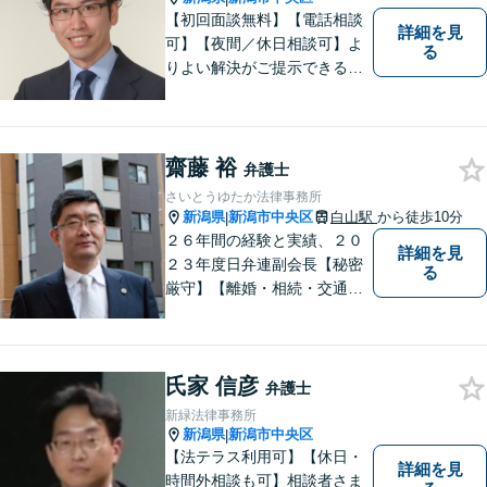
【初回面談無料】【電話相談
詳細を見
可】【夜間／休日相談可】よ
る
りよい解決がご提示できるよ
う、全力でサポートさせてい
ただきます。お困りの方は、
お気軽にご相談ください。
齋藤 裕
弁護士
さいとうゆたか法律事務所
新潟県
新潟市中央区
白山駅
から徒歩10分
|
２６年間の経験と実績、２０
詳細を見
２３年度日弁連副会長【秘密
る
厳守】【離婚・相続・交通事
故・労働事件は初回相談無
料】【土日相談可能】
氏家 信彦
弁護士
新緑法律事務所
新潟県
新潟市中央区
|
【法テラス利用可】【休日・
詳細を見
時間外相談も可】相談者さま