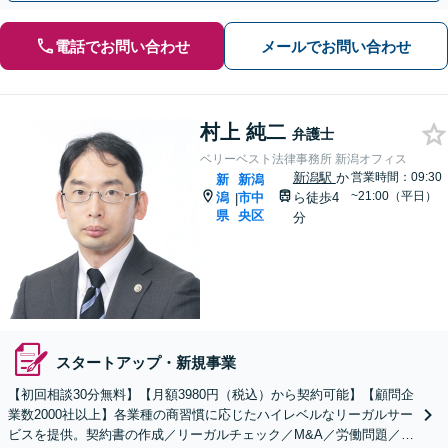
電話でお問い合わせ
メールでお問い合わせ
村上 純二
弁護士
ベリーベスト法律事務所 新潟オフィス
新潟駅
か
営業時間：09:30
新
新潟
~21:00（平日）
潟
市中
ら徒歩4
|
県
央区
分
スタートアップ・新規事業
【初回相談30分無料】【月額3980円（税込）から契約可能】【顧問企
業数2000社以上】各業種の商習慣に応じたハイレベルなリーガルサー
ビスを提供。契約書の作成／リーガルチェック／M&A／労働問題／知