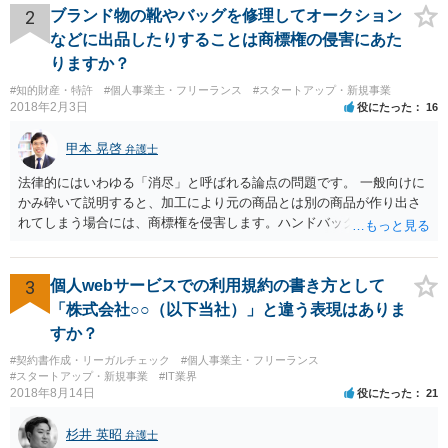
約が有効かどうかは、ライセンスされた権利の種類（著作権、商標
2
ブランド物の靴やバッグを修理してオークション
権、特許権など）や契約の時期などを見て判断する必要があります。
などに出品したりすることは商標権の侵害にあた
いずれにせよ具体的事情が分からないと確定的な回答は難しいと思わ
りますか？
れますので、弁護士に直接相談されることをお勧めします。
#知的財産・特許
#個人事業主・フリーランス
#スタートアップ・新規事業
2018年2月3日
役にたった
16
甲本 晃啓
弁護士
法律的にはいわゆる「消尽」と呼ばれる論点の問題です。 一般向けに
かみ砕いて説明すると、加工により元の商品とは別の商品が作り出さ
れてしまう場合には、商標権を侵害します。ハンドバッグをポーチに
リメイクするなどの場合です。他方で、単なる性能や品質を維持する
ための加工（一般にいう修理）は、商標権を侵害しません。 商標権者
は、その商品を売ったときに対価を回収しているので、商標権は用い
3
個人webサービスでの利用規約の書き方として
尽くされている（用尽、消尽といいます。）と解釈されます。他方
「株式会社○○（以下当社）」と違う表現はありま
で、商標権者の預かり知らないところで、販売した商品から別の商品
すか？
（コピー品やリメイク品）が作りだされてしまうと、その商品が仮に
#契約書作成・リーガルチェック
#個人事業主・フリーランス
酷い品質であれば、商標権者のブランドイメージが傷ついてしまいま
#スタートアップ・新規事業
#IT業界
すし、その証商標権者にクレームが来てしまいますので、商標権を侵
2018年8月14日
役にたった
21
害します。その商品が流通すれば商標権（ロゴマーク等）に対する一
般消費者の信頼も害することになります。また、本来商標権者に入る
杉井 英昭
弁護士
べき利益が入らないことになります。 修理だけではそのような問題は