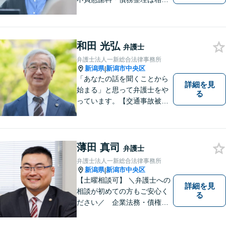
料初回無料】【交通事故被害
者の方は相談料無料（弁護士
費用特約利用の場合は除
く）】
和田 光弘
弁護士
弁護士法人一新総合法律事務所
新潟県
新潟市中央区
|
「あなたの話を聞くことから
詳細を見
始まる」と思って弁護士をや
る
っています。【交通事故被害
者の方は相談料無料（弁護士
費用特約利用の場合は除
く）】【相続・債務整理・労
災・不貞慰謝料は相談料初回
薄田 真司
弁護士
無料】【顧問先企業300社以
弁護士法人一新総合法律事務所
上】
新潟県
新潟市中央区
|
【土曜相談可】 ＼弁護士への
詳細を見
相談が初めての方もご安心く
る
ださい／ 企業法務・債権回
収・労働問題などに注力！お
話をじっくりと伺い、誠実に