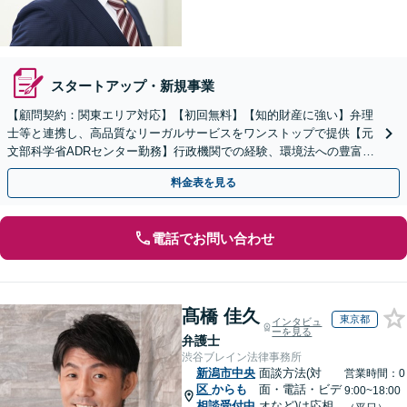
スタートアップ・新規事業
【顧問契約：関東エリア対応】【初回無料】【知的財産に強い】弁理
士等と連携し、高品質なリーガルサービスをワンストップで提供【元
文部科学省ADRセンター勤務】行政機関での経験、環境法への豊富な
知識を活かし、事業者さまの抱える問題を解決へ導きます
料金表を見る
電話でお問い合わせ
髙橋 佳久
東京都
インタビュ
ーを見る
弁護士
渋谷ブレイン法律事務所
新潟市中央
面談方法(対
営業時間：0
区
からも
面・電話・ビデ
9:00~18:00
相談受付中
オなど)は応相