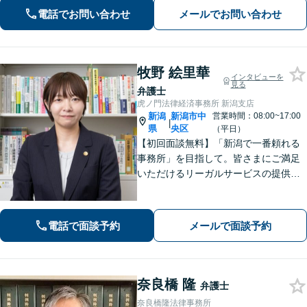
電話でお問い合わせ
メールでお問い合わせ
牧野 絵里華
インタビューを
見る
弁護士
虎ノ門法律経済事務所 新潟支店
新潟
新潟市中
営業時間：08:00~17:00
|
県
央区
（平日）
【初回面談無料】「新潟で一番頼れる
事務所」を目指して。皆さまにご満足
いただけるリーガルサービスの提供を
心掛け、当事者全員が前向きになれる
解決を導きます！離婚／相続／不動産
／労働／インターネットなど、ご相談
電話で面談予約
メールで面談予約
ください【WEB面談対応】【女性弁護
士が対応】
奈良橋 隆
弁護士
奈良橋隆法律事務所