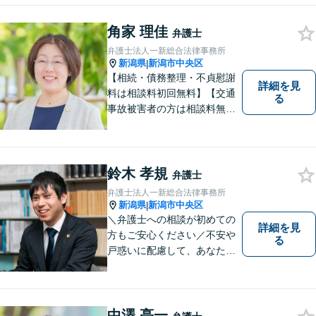
対応します。【相続・債務整
理・不貞慰謝料は相談料初回
角家 理佳
弁護士
無料】
弁護士法人一新総合法律事務所
新潟県
新潟市中央区
|
【相続・債務整理・不貞慰謝
詳細を見
料は相談料初回無料】【交通
る
事故被害者の方は相談料無料
（弁護士費用特約利用の場合
は除く）】【土曜相談可】
「しんなら強い」弁護士にな
るため日々研鑽を積んでいま
鈴木 孝規
弁護士
す
弁護士法人一新総合法律事務所
新潟県
新潟市中央区
|
＼弁護士への相談が初めての
詳細を見
方もご安心ください／不安や
る
戸惑いに配慮して、あなたの
気持ちに寄り添いながら問題
の最善・最良の解決に尽力し
ます。【土曜相談可】【相
続・債務整理・不貞慰謝料は
中澤 亮一