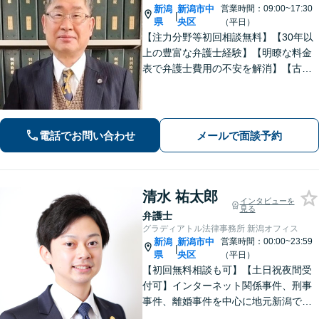
新潟
新潟市中
営業時間：09:00~17:30
|
県
央区
（平日）
【注力分野等初回相談無料】【30年以
上の豊富な弁護士経験】【明瞭な料金
表で弁護士費用の不安を解消】【古町
地区・中央区役所徒歩２分】具体例に
基づき、簡潔に分かりやすくご説明い
たします。まずはご相談ください。
電話でお問い合わせ
メールで面談予約
清水 祐太郎
インタビューを
見る
弁護士
グラディアトル法律事務所 新潟オフィス
新潟
新潟市中
営業時間：00:00~23:59
|
県
央区
（平日）
【初回無料相談も可】【土日祝夜間受
付可】インターネット関係事件、刑事
事件、離婚事件を中心に地元新潟で弁
護士業一筋。若さと誠意と情熱を胸