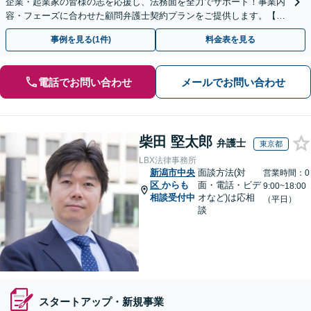
企業・起業家の皆様の志を応援し、法務面を全力でサポート！事業内
容・フェーズに合わせた顧問弁護士契約プランをご提供します。【顧
問契約／企業法務】
事例を見る(1件)
料金表を見る
電話でお問い合わせ
メールでお問い合わせ
柴田 堅太郎
弁護士
東京都
LBX法律事務所
新潟市中央
面談方法(対
営業時間：0
区
からも
面・電話・ビデ
9:00~18:00
相談受付中
オなど)は応相
（平日）
談
スタートアップ・新規事業