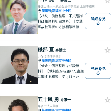
弁護士
相談料初回無料】
弁護士法人一新総合法律事務所 上越事務所
新潟県
新潟市中央区
|
【相続・債務整理・不貞慰謝
詳細を見
料は相談料初回無料】【交通
る
事故被害者の方は相談料無料
（弁護士費用特約利用の場合
は除く）】気軽に相談してい
ただける弁護士になりたいと
思っています。
磯部 亘
弁護士
いなほ法律事務所
新潟県
新潟市中央区
|
【借金・債務整理は相談無
詳細を見
料】 【裁判所から届いた書類
る
に関する相談、受け取った督
促書・請求書・内容証明郵便
に関する相談は初回無料】
【提携駐車場有】 スピーディ
ーな対応を心がけておりま
五十嵐 勇
弁護士
す。相談先をお探しの方もお
弁護士法人美咲
気軽にご相談ください。
新潟県
新潟市中央区
|