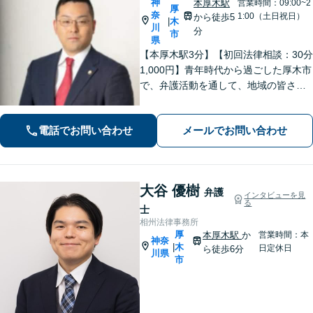
神
本厚木駅
営業時間：09:00~2
厚
奈
1:00（土日祝日）
から徒歩5
木
|
川
分
市
県
【本厚木駅3分】【初回法律相談：30分
1,000円】青年時代から過ごした厚木市
で、弁護活動を通して、地域の皆さま
のお役に立ちたい。企業法務・不動
産・インターネット問題など幅広い分
電話でお問い合わせ
メールでお問い合わせ
野に対応可能です。【休日・夜間対
応】
大谷 優樹
弁護
インタビューを見
る
士
相州法律事務所
厚
本厚木駅
か
営業時間：本
神奈
木
|
日定休日
ら徒歩6分
川県
市