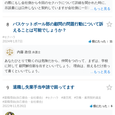
いますので、必ずしも、ご相談者様がコストをかけて、相手方を責め
の際にもし会社側から今回のセクハラについて詳細を聞かれた時に、
るまでをしなくともよいかとも考えられます。 もっとも、ご相談者様
示談書には口外しないと契約していますが会社側に一部始終を話して
として本件行動が納得できない場合には、コスト面も生じることから
しまって良いのでしょうか？もし会社側の質問に答えてはいけない場
十分にご検討をいただく必要はあるかと思いますが、相手方に対して
合、どのように対応したら良いですか？ 一番無難なのは、①事前に弁
正式な警告の書面を送ったり、名誉毀損に当たりうる行為について、
護士に相談してからにしたい、と伝え、②話し合いを延期してもらっ
8
バスケットボール部の顧問の問題行動について訴
賠償を求めていく余地はあるかと思われます。
てご主人が近くで法律相談に行くことです。 ネット上ですと、示談書
えることは可能でしょうか？
も確認できませんし、「言葉による下ネタ」がどのようなものか、示
#セクハラ
談に至る具体的な経緯、示談後相手が会社に話した内容など、詳しい
2024年1月7日
役にたった
11
事情がわかりません。これらの事情がわからずに、相談者さんからの
又聞きの情報だけをもとに回答するのは妥当ではないと考えるからで
内藤 政信
弁護士
す。
あなたひとりで動くのは危険だから、仲間をつのって、まずは、学校
に対して 顧問解任願を出すといいでしょう。 理由は、拾えるだけ拾っ
て書くといいでしょう。
9
退職し失業手当申請で困ってます
#退職理由(自己都合・会社都合)
#セクハラ
#過労死
#労働・雇用契約違反
#退職理由(自己都合・会社都合)
2022年11月26日
役にたった
6