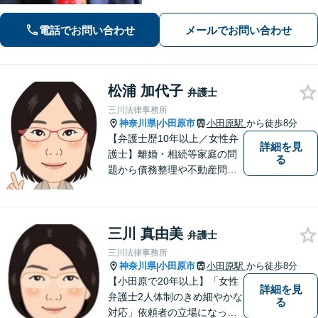
ながら、問題を解決していきます。そ
して頼んで良かったと思われる、そう
電話でお問い合わせ
メールでお問い合わせ
いう弁護士でいようと日々努めていま
す。 まずはご相談ください。
松浦 加代子
弁護士
三川法律事務所
神奈川県
小田原市
小田原駅
から徒歩8分
|
【弁護士歴10年以上／女性弁
詳細を見
護士】離婚・相続等家庭の問
る
題から債務整理や不動産問題
まで幅広く対応。これまでに
培った知識・経験を活かしつ
つ、依頼者の立場に寄り添っ
三川 真由美
た解決方法を提案できるよう
弁護士
努めます。【小田原駅8分／子
三川法律事務所
連れ相談可】お気軽にご相談
神奈川県
小田原市
小田原駅
から徒歩8分
|
ください。
【小田原で20年以上】「女性
詳細を見
弁護士2人体制のきめ細やかな
る
対応」依頼者の立場になって