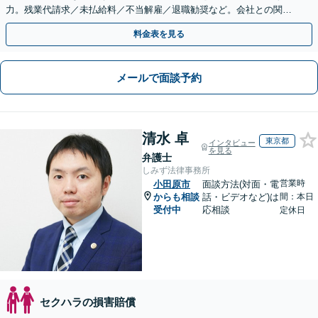
力。残業代請求／未払給料／不当解雇／退職勧奨など。会社との関係
性も考慮し、ご意向を尊重しながら丁寧に対応いたします
料金表を見る
メールで面談予約
清水 卓
東京都
インタビュー
を見る
弁護士
しみず法律事務所
営業時
小田原市
面談方法(対面・電
からも相談
話・ビデオなど)は
間：本日
受付中
応相談
定休日
セクハラの損害賠償