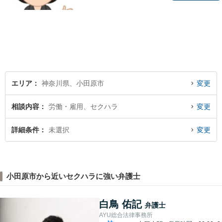
丁寧にお話をうかがい、わか
りやすく方針や手続について
説明することを心がけていま
す。【離婚／子連れ相談可】
複雑・高額な財産分与も安心
【民事信託士】資格を生かし
た相続対策
エリア
神奈川県、小田原市
変更
相談内容
労働・雇用、セクハラ
変更
詳細条件
未選択
変更
小田原市から近いセクハラに強い弁護士
白鳥 佑記
弁護士
AYU総合法律事務所