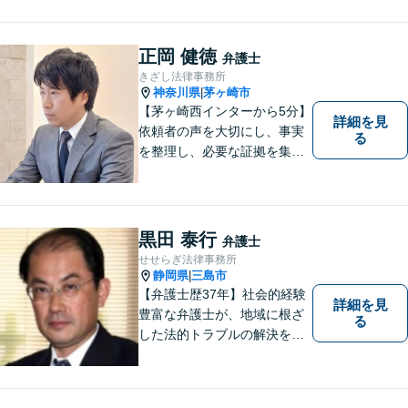
まいりました。「皆様が抱え
る法律問題のより良い解決策
は何か」を常に考え、アドバ
正岡 健徳
弁護士
イスをいたします！
きざし法律事務所
神奈川県
茅ヶ崎市
|
【茅ヶ崎西インターから5分】
詳細を見
依頼者の声を大切にし、事実
る
を整理し、必要な証拠を集め
て、紛争を解決するお手伝い
をします。 どんなご相談にも
親身に対応し、皆さまの少し
でも明るい未来のために尽力
黒田 泰行
弁護士
しますのでご安心ください。
せせらぎ法律事務所
【駐車場有】
静岡県
三島市
|
【弁護士歴37年】社会的経験
詳細を見
豊富な弁護士が、地域に根ざ
る
した法的トラブルの解決を目
指します。労働問題、不動産
トラブル、遺産相続など個
人・法人問わず誠実に対応い