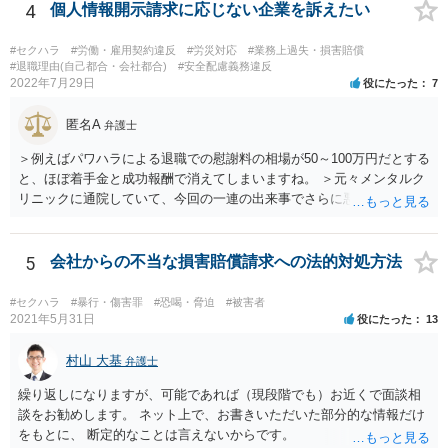
に関しては未払残業代の支払が受けられる可能性がある事案とお見受
4
個人情報開示請求に応じない企業を訴えたい
けします。 請求が認められる可能性や採るべき手続を検討するには、
様々な事情のヒアリングや証拠資料の検討が必要になるため、今後の
#セクハラ
#労働・雇用契約違反
#労災対応
#業務上過失・損害賠償
方針の検討も含め、一度面談にて法律相談をされることをおすすめし
#退職理由(自己都合・会社都合)
#安全配慮義務違反
2022年7月29日
役にたった
7
ます。
匿名A
弁護士
＞例えばパワハラによる退職での慰謝料の相場が50～100万円だとする
と、ほぼ着手金と成功報酬で消えてしまいますね。 ＞元々メンタルク
リニックに通院していて、今回の一連の出来事でさらに悪化した事実
を医師の診断書で証拠として提出しても慰謝料は変わらないですか？
万が一、慰謝料請求が認められるにしても金額としては微々たるもの
かと思いますが、依頼する弁護士に詳細を説明したうえで指示を仰い
5
会社からの不当な損害賠償請求への法的対処方法
だ方がいいかと思います。
#セクハラ
#暴行・傷害罪
#恐喝・脅迫
#被害者
2021年5月31日
役にたった
13
村山 大基
弁護士
繰り返しになりますが、可能であれば（現段階でも）お近くで面談相
談をお勧めします。 ネット上で、お書きいただいた部分的な情報だけ
をもとに、 断定的なことは言えないからです。