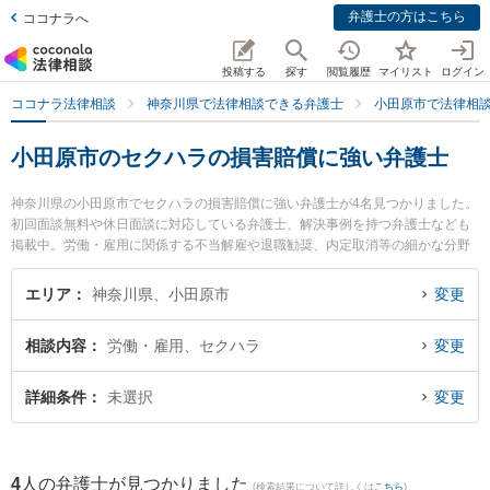
弁護士の方はこちら
ココナラへ
投稿する
探す
閲覧履歴
マイリスト
ログイン
ココナラ法律相談
神奈川県で法律相談できる弁護士
小田原市で法律相
小田原市のセクハラの損害賠償に強い弁護士
神奈川県の小田原市でセクハラの損害賠償に強い弁護士が4名見つかりました。
初回面談無料や休日面談に対応している弁護士、解決事例を持つ弁護士なども
掲載中。労働・雇用に関係する不当解雇や退職勧奨、内定取消等の細かな分野
での絞り込み検索もでき便利です。特にベリーベスト法律事務所 小田原オフィ
スの安藤 良弁護士や望月法律事務所の望月 孝礼弁護士、三川法律事務所の松浦
エリア
神奈川県、小田原市
変更
加代子弁護士のプロフィール情報や弁護士費用、強みなどが注目されていま
す。『小田原市で土日や夜間に発生したセクハラの損害賠償のトラブルを今す
相談内容
労働・雇用、セクハラ
変更
ぐに弁護士に相談したい』『セクハラの損害賠償のトラブル解決の実績豊富な
近くの弁護士を検索したい』『初回相談無料でセクハラの損害賠償を法律相談
できる小田原市内の弁護士に相談予約したい』などでお困りの相談者さんにお
詳細条件
未選択
変更
すすめです。
4
人の弁護士が見つかりました
(検索結果について詳しくは
こちら
)