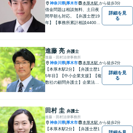
神奈川県
厚木市
本厚木駅
から徒歩3分
|
借金問題は相談無料、土日夜
詳細を見
間早朝も対応。【弁護士歴19
る
年】【事務所累計相談4400件
突破】民事裁判／家事調停・
審判／債務整理／法人破産／
相続／不貞トラブル／離婚／
男女問題
進藤 亮
弁護士
進藤・田村法律事務所
神奈川県
厚木市
本厚木駅
から徒歩2分
|
【本厚木駅2分】【弁護士歴1
詳細を見
5年目】【中小企業支援】【複
る
数社の顧問弁護士】企業法
務…会社法｜契約法務｜企業
間紛争｜会社訴訟｜労務紛争
｜債権回収｜法人破産 || 一
般民事…交通事故｜労働｜不
田村 圭
弁護士
動産｜相続｜借金問題
進藤・田村法律事務所
神奈川県
厚木市
本厚木駅
から徒歩2分
|
【本厚木駅2分】【弁護士歴1
詳細を見