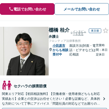
電話でお問い合わせ
メールでお問い合わせ
棚橋 桂介
東京都
インタビュ
ーを見る
弁護士
フロンティア法律事務所
営業時
小田原市
面談方法(対面・電
からも相談
話・ビデオなど)は
間：本日
受付中
応相談
定休日
セクハラの損害賠償
関東エリア対応【初回相談無料】【労働者側・使用者側どちらも対応
実績あり】企業との交渉はお任せください！必要な証拠など、具体的
な方針について丁寧にアドバイス「問題社員の対応などでお困りの企
業さまも、ぜひご相談ください」【休日・夜間相談可】