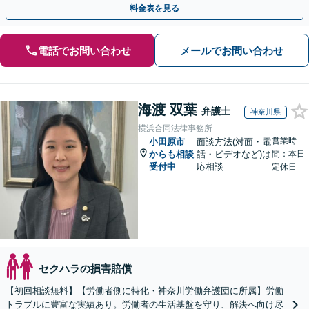
料金表を見る
電話でお問い合わせ
メールでお問い合わせ
海渡 双葉
弁護士
神奈川県
横浜合同法律事務所
営業時
小田原市
面談方法(対面・電
からも相談
話・ビデオなど)は
間：本日
受付中
応相談
定休日
セクハラの損害賠償
【初回相談無料】【労働者側に特化・神奈川労働弁護団に所属】労働
トラブルに豊富な実績あり。労働者の生活基盤を守り、解決へ向け尽