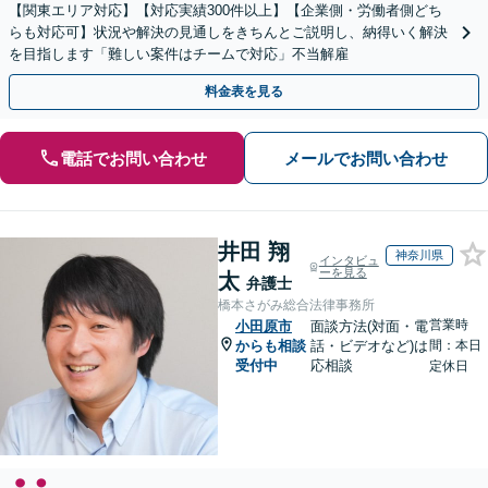
【関東エリア対応】【対応実績300件以上】【企業側・労働者側どち
らも対応可】状況や解決の見通しをきちんとご説明し、納得いく解決
を目指します「難しい案件はチームで対応」不当解雇
料金表を見る
電話でお問い合わせ
メールでお問い合わせ
井田 翔
神奈川県
インタビュ
ーを見る
太
弁護士
橋本さがみ総合法律事務所
営業時
小田原市
面談方法(対面・電
からも相談
話・ビデオなど)は
間：本日
受付中
応相談
定休日