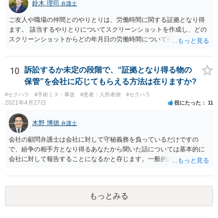
鈴木 理司
弁護士
ご友人や職場の仲間とのやりとりは、労働時間に関する証拠となり得
ます。 該当するやりとりについてスクリーンショットを作成し、どの
スクリーンショットからどの年月日の労働時間について推定できるか
報告書にまとめ、ハローワークに提出しましょう。
10
訴訟するか未定の段階で、“証拠となり得る物の
保管”を会社に応じてもらえる方法は在りますか?
#セクハラ
#手術ミス・事故
#患者・入所者側
#セクハラ
2021年4月27日
役にたった
11
木野 博徳
弁護士
会社の顧問弁護士は会社に対して守秘義務を負っているだけですの
で、紛争の相手方となり得るあなたから聞いた話については基本的に
会社に対して報告することになるかと存じます。一般的に弁護士かぎ
りの話にしてほしいという相手方の要望を受け容れることは状況によ
ってはあるかもしれませんが、相手方に誤解を与える可能性があり、
利益相反の問題が生じうるのでそういった要請は拒絶する場合が大半
もっとみる
でしょうし、とりわけ今回の状況において弁護士かぎりの話にしてほ
しいという要望を受け容れる弁護士はほとんどいないと思います。 会
社内の部署に相談した場合についても通常は会社内で情報共有が図ら