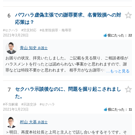
6
パワハラ虚偽主張での謝罪要求、名誉毀損への対
応策は？
#セクハラ
#労災対応
#名誉毀損罪・侮辱罪
2021年3月28日
役にたった
22
青山 知史
弁護士
お困りの状況、拝見いたしました。 ご記載を見る限り、ご相談者様が
ハラスメントを行ったとは認められない事案かと思われますので、謝
罪などは特段不要かと思われます。 相手方がなお謝罪や賠償を要求す
る場合、こうした観点で内容証明郵便などの通知を発したり、また、
訴訟などによって債務不存在確認などを求めることも可能です。 相手
方の行為は、ご相談者様の名誉や名誉感情を損なう事項を第三者に通
7
セクハラ示談後なのに、問題を掘り起こされまし
知したものであり、社内でも共有されている実態を考えれば、金額の
た。
多寡は別として、名誉毀損に基づく損害賠償請求などが成立する可能
#不当解雇
#示談交渉
#セクハラ
性もあるかと思われます。 本件に対する対応ですが、そもそも根拠を
2021年1月23日
役にたった
11
欠く主張であり、会社としても相手方の請求を取り合うつもり事態が
ない可能性もあるかと思われます。 こうした場合であれば、結局は相
村山 大基
弁護士
手方として、言い分がなにも通らないまま、断念ををすることにな
り、ご相談者様も直接に問題のある人物と接触を持たずに済むかと思
＞明日、再度本社社長と上司と主人とで話し合いをするそうです。そ