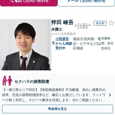
電話でお問い合わせ
メールでお問い合わせ
悴田 峻吾
東京都
インタビュ
ーを見る
弁護士
かせだ法律事務所
営業時
小田原市
面談方法(対面・電
からも相談
話・ビデオなど)は
間：本日
受付中
応相談
定休日
セクハラの損害賠償
【一都三県エリア対応】【初回相談無料】不当解雇、未払い残業代の
請求、労災の損害賠償請求など、幅広くお受けしています。フットワ
ーク軽く対応し、スピード解決を目指します。ぜひご相談ください。
【電話相談可】【WEB面談可】【休日面談可】
料金表を見る