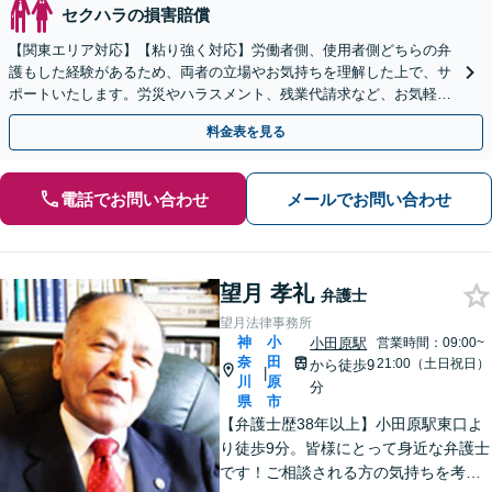
セクハラの損害賠償
【関東エリア対応】【粘り強く対応】労働者側、使用者側どちらの弁
護もした経験があるため、両者の立場やお気持ちを理解した上で、サ
ポートいたします。労災やハラスメント、残業代請求など、お気軽に
ご相談ください【休日・夜間面談可】
料金表を見る
電話でお問い合わせ
メールでお問い合わせ
望月 孝礼
弁護士
望月法律事務所
神
小
小田原駅
営業時間：09:00~
奈
田
21:00（土日祝日）
から徒歩9
|
川
原
分
県
市
【弁護士歴38年以上】小田原駅東口よ
り徒歩9分。皆様にとって身近な弁護士
です！ご相談される方の気持ちを考え