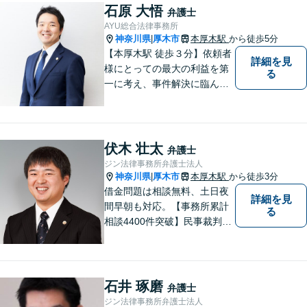
たします。
石原 大悟
弁護士
AYU総合法律事務所
神奈川県
厚木市
本厚木駅
から徒歩5分
|
【本厚木駅 徒歩３分】依頼者
詳細を見
様にとっての最大の利益を第
る
一に考え、事件解決に臨んで
おります。神奈川県央地域に
根差し、みなさまから選ばれ
るべき県内Ｎｏ１の法律事務
所を目指しております。
伏木 壮太
弁護士
ジン法律事務所弁護士法人
神奈川県
厚木市
本厚木駅
から徒歩3分
|
借金問題は相談無料、土日夜
詳細を見
間早朝も対応。【事務所累計
る
相談4400件突破】民事裁判／
家事調停・審判／債務整理／
法人破産／相続／不貞トラブ
ル／離婚／男女問題
石井 琢磨
弁護士
ジン法律事務所弁護士法人