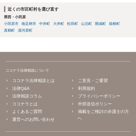
れるでしょうから、結局のところ、関係資料等をまとめて一度弁護士
近くの市区町村を選び直す
に相談した上で、事案の見通し等を示してもらい、訴訟するかどうか
県西・小田原
を早急に決断された方が良いかと存じます。訴訟提起を選択される場
合は、通常、会社が隠蔽のため過去の記録を廃棄すること等を防ぐた
小田原市
南足柄市
中井町
大井町
松田町
山北町
開成町
箱根町
め、弁護士と相談の上、訴え提起前の証拠保全の要否等を検討するこ
真鶴町
湯河原町
とになります。 いずれにせよ、あなたの動きを悟られた場合、少なく
とも一般論としては会社が隠蔽工作を行う可能性があるため、慎重な
対応が必要になってくるかと存じます。
ココナラ法律相談について
ココナラ法律相談とは
ご意見・ご要望
法律Q&A
利用規約
法律相談コラム
プライバシーポリシー
ココナラとは
外部送信ポリシー
よくあるご質問
掲載をご検討の弁護士の方
へ
運営へのお問い合わせ