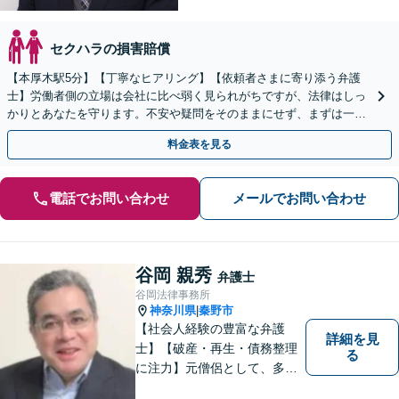
セクハラの損害賠償
【本厚木駅5分】【丁寧なヒアリング】【依頼者さまに寄り添う弁護
士】労働者側の立場は会社に比べ弱く見られがちですが、法律はしっ
かりとあなたを守ります。不安や疑問をそのままにせず、まずは一度
弁護士にご相談ください。【休日・夜間も対応】
料金表を見る
電話でお問い合わせ
メールでお問い合わせ
谷岡 親秀
弁護士
谷岡法律事務所
神奈川県
秦野市
|
【社会人経験の豊富な弁護
詳細を見
士】【破産・再生・債務整理
る
に注力】元僧侶として、多く
の方々のお悩みに寄り添って