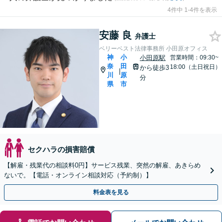
4件中 1-4件を表示
安藤 良
弁護士
ベリーベスト法律事務所 小田原オフィス
神
小
小田原駅
営業時間：09:30~
奈
田
18:00（土日祝日）
から徒歩3
|
川
原
分
県
市
セクハラの損害賠償
【解雇・残業代の相談料0円】サービス残業、突然の解雇、あきらめ
ないで。【電話・オンライン相談対応（予約制）】
料金表を見る