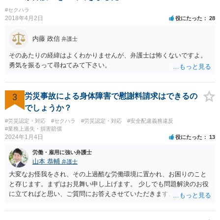
#セクハラ
2018年4月2日
役にたった
28
内藤 政信
弁護士
そのあたりの経緯はよくわかりませんが、弁護士は怖くないですよ。
勇気を振るって尋ねてみて下さい。
3
労災事故による身体障害で慰謝料請求はできるの
でしょうか？
#労災認定・対応
#セクハラ
#労災認定・対応
#安全配慮義務違反
#業務上過失・損害賠償
2024年1月4日
役にたった
13
労働・雇用に強い弁護士
山本 恭輔
弁護士
大変なお怪我をされ、その上過酷な労働環境に置かれ、お困りのこと
と存じます。まずはお見舞い申し上げます。 少しでも問題解決のお役
に立てればと思い、ご質問にお答えさせていただきます。 ご相談者の
具体的な会社内での立場や入手可能な証拠資料にもよりますが、お怪
我に関しては労災保険からの給付や会社からの損害賠償が、過重労働