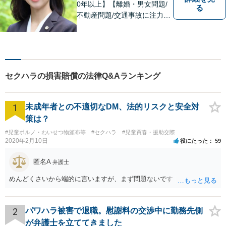
0年以上】【離婚・男女問題/
る
不動産問題/交通事故に注力】
わかりやすい説明と迅速・誠
実対応を心がけています。最
善の解決策をご提供できるよ
う、全力でサポートします。
セクハラの損害賠償の法律Q&Aランキング
1
未成年者との不適切なDM、法的リスクと安全対
策は？
#児童ポルノ・わいせつ物頒布等
#セクハラ
#児童買春・援助交際
2020年2月10日
役にたった
59
匿名A
弁護士
めんどくさいから端的に言いますが、まず問題ないです
2
パワハラ被害で退職。慰謝料の交渉中に勤務先側
が弁護士を立ててきました