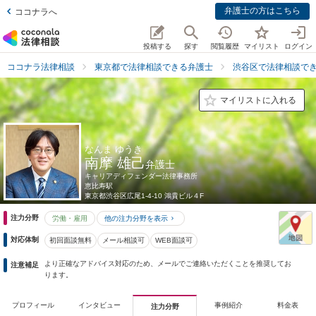
弁護士の方はこちら
ココナラへ
投稿する
探す
閲覧履歴
マイリスト
ログイン
ココナラ法律相談
東京都で法律相談できる弁護士
渋谷区で法律相談で
マイリストに入れる
なんま ゆうき
南摩 雄己
弁護士
キャリアディフェンダー法律事務所
恵比寿駅
東京都
渋谷区広尾1-4-10 鴻貴ビル４F
注力分野
労働・雇用
他の注力分野を表示
対応体制
初回面談無料
メール相談可
WEB面談可
より正確なアドバイス対応のため、メールでご連絡いただくことを推奨してお
注意補足
ります。
プロフィール
インタビュー
事例紹介
料金表
注力分野