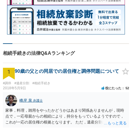
相続手続きの法律Q&Aランキング
1
90歳の父との同居での居住権と調停問題について
#調停
#遺産分割
#相続手続き
2018年5月9日
役にたった
52
峰岸 泉
弁護士
家事，料理，雑用をやったかどうかはあまり関係ありませんが，現時
点で，一応母親からの相続により，持分をもっているようですので，
これが一応の居住権の根拠となります。 ただ，遺産分割により，母の
持分を父親が取得した場合，住み続けるのは難しいかも知れません。