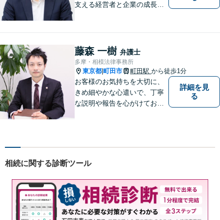
支える経営者と企業の成長を
サポート。同時に地域住民の
安心を法律の専門家としてサ
ポート。企業事案から、交通
事故、相続、成年後見、不動
藤森 一樹
弁護士
産など幅広く法律問題に対応
多摩・相模法律事務所
しますので、お気軽にご相談
東京都
町田市
町田駅
から徒歩1分
|
を。
お客様のお気持ちを大切に、
詳細を見
きめ細やかな心遣いで、丁寧
る
な説明や報告を心がけており
ます。【多くの経験と圧倒的
な法律知識】【強い交渉力】
難解な事案や対応がむずかし
い相手方でもスムーズに解決
にいたします。
相続に関する診断ツール