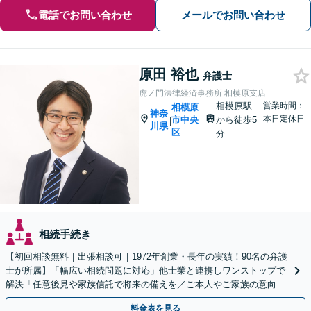
電話でお問い合わせ
メールでお問い合わせ
原田 裕也
弁護士
虎ノ門法律経済事務所 相模原支店
相模原駅
営業時間：
相模原
神奈
本日定休日
市中央
から徒歩5
|
川県
区
分
相続手続き
【初回相談無料｜出張相談可｜1972年創業・長年の実績！90名の弁護
士が所属】「幅広い相続問題に対応」他士業と連携しワンストップで
解決「任意後見や家族信託で将来の備えを／ご本人やご家族の意向を
最大限尊重しご提案」【休日・夜間相談可】
料金表を見る