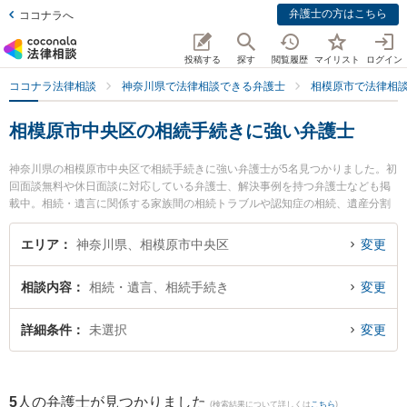
弁護士の方はこちら
ココナラへ
投稿する
探す
閲覧履歴
マイリスト
ログイン
ココナラ法律相談
神奈川県で法律相談できる弁護士
相模原市で法律相
相模原市中央区の相続手続きに強い弁護士
神奈川県の相模原市中央区で相続手続きに強い弁護士が5名見つかりました。初
回面談無料や休日面談に対応している弁護士、解決事例を持つ弁護士なども掲
載中。相続・遺言に関係する家族間の相続トラブルや認知症の相続、遺産分割
等の細かな分野での絞り込み検索もでき便利です。特に弁護士法人フォースク
エア法律事務所の田中 孝佳弁護士や虎ノ門法律経済事務所 相模原支店の原田
エリア
神奈川県、相模原市中央区
変更
裕也弁護士、吉村法律事務所の吉村 浩太弁護士のプロフィール情報や弁護士費
用、強みなどが注目されています。『相模原市中央区で土日や夜間に発生した
相談内容
相続・遺言、相続手続き
変更
相続手続きのトラブルを今すぐに弁護士に相談したい』『相続手続きのトラブ
ル解決の実績豊富な近くの弁護士を検索したい』『初回相談無料で相続手続き
を法律相談できる相模原市中央区内の弁護士に相談予約したい』などでお困り
詳細条件
未選択
変更
の相談者さんにおすすめです。
5
人の弁護士が見つかりました
(検索結果について詳しくは
こちら
)