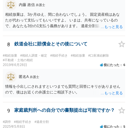
内藤 政信
弁護士
相続放棄は、3か月ゆえ、間に合わないでしょう。 固定資産税はあな
たが代わって支払ってもいいですよ。 いまは、共有になっているの
で、あなたも3分の1支払う義務があります。 遺産分割協議をして、不
動産取得者を決めて、相続登記する必要があります。 登記名義人に支
払い義務があります。
8
鉄道会社に賠償金とその後について
#相続放棄
#相続人調査・確定
#相続手続き
#相続放棄
#口座凍結解除
#不動産・土地の相続
2019年6月28日
役にたった
6
匿名A
弁護士
情報を小出しにされますといつまでも質問と回答にキリがありません
ので、後はお近くの弁護士にご相談下さい。
9
家庭裁判所への自分での書類提出は可能ですか？
#調停
#相続手続き
#遺産分割
2025年5月8日
役にたった
5