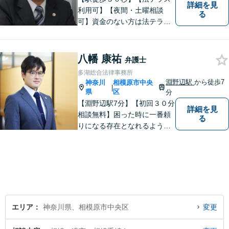
詳細を見
利用可】【夜間・土曜相談
る
可】資金のない方は法テラス
をご利用ください。解決に向
けて丁寧に、迅速に対応しま
す。住宅ローンの支払で悩ま
八幡 康祐
弁護士
れている方も一度ご相談くだ
多湖総合法律事務所
さい。最高の結果が出せるよ
淵野辺駅
から徒歩7
神奈川
相模原市中央
|
う自己研鑽を怠らず質の高い
県
区
分
仕事を目指します。
【淵野辺駅7分】【初回３０分
詳細を見
相談無料】困った時に一番頼
る
りになる存在となれるよう、
皆様のご事情に寄り添った問
題解決を心がけております。
お電話の際に『ココナラ経由
で八幡弁護士に相談希望』と
お伝え下さい。
エリア
神奈川県、相模原市中央区
変更