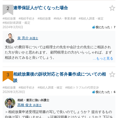
2
連帯保証人が亡くなった場合
#相続放棄
#相続手続き
#相続放棄
#M&A・事業承継
#相続人調査・確定
#相続財産調査・鑑定
2024年3月6日
役にたった
7
泉 亮介
弁護士
支払いの費目等については税理士の先生や会計士の先生にご相談され
た方が良いかと思われます。 顧問税理士の方がいらっしゃれば、まず
相談されてみると良いでしょう。
3
相続放棄後の訴状対応と答弁書作成についての相
談
#相続放棄
#相続手続き
#相続人調査・確定
#相続トラブルの代理交渉
2026年3月28日
役にたった
6
相続・遺言に強い弁護士
髙橋 俊太
弁護士
＞相続放棄申述受理証明書の写しで良いのでしょうか？ 提出するもの
自体は写しで構いません。 ＞証拠説明書とはなんでしょうか？ 下記を