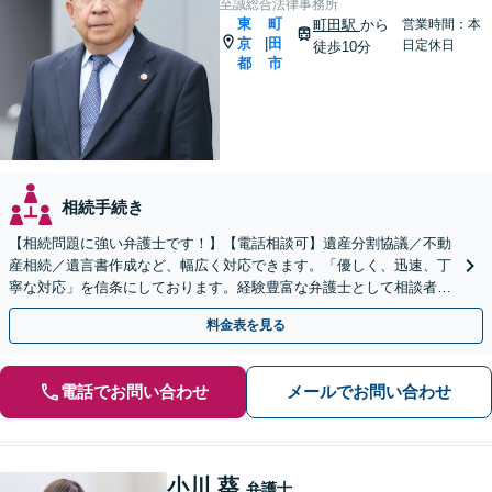
至誠総合法律事務所
東
町
町田駅
から
営業時間：本
京
田
|
日定休日
徒歩10分
都
市
相続手続き
【相続問題に強い弁護士です！】【電話相談可】遺産分割協議／不動
産相続／遺言書作成など、幅広く対応できます。「優しく、迅速、丁
寧な対応」を信条にしております。経験豊富な弁護士として相談者様
のため全力を尽くします。お気軽にご相談ください。
料金表を見る
電話でお問い合わせ
メールでお問い合わせ
小川 葵
弁護士