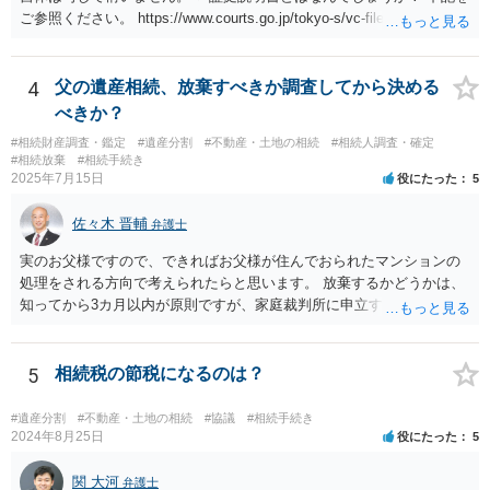
ご参照ください。 https://www.courts.go.jp/tokyo-s/vc-files/tokyo-s/file/
14-1kisairei.pdf
4
父の遺産相続、放棄すべきか調査してから決める
べきか？
#相続財産調査・鑑定
#遺産分割
#不動産・土地の相続
#相続人調査・確定
#相続放棄
#相続手続き
2025年7月15日
役にたった
5
佐々木 晋輔
弁護士
実のお父様ですので、できればお父様が住んでおられたマンションの
処理をされる方向で考えられたらと思います。 放棄するかどうかは、
知ってから3カ月以内が原則ですが、家庭裁判所に申立すれば3カ月の
期間を伸長することができます。 その間に、財産の状況を調査して、
放棄するかどうか決めることができます。 銀行やサラ金が数年も放置
することはありませんので、数年後に借金が発見される可能性はほぼ
5
相続税の節税になるのは？
ありません。 なお、私が扱った相続放棄を検討していた案件で、期間
伸長して調査したところ、サラ金に対する過払金など相当な財産が見
#遺産分割
#不動産・土地の相続
#協議
#相続手続き
つかったため相続したという事例がありました。
2024年8月25日
役にたった
5
関 大河
弁護士