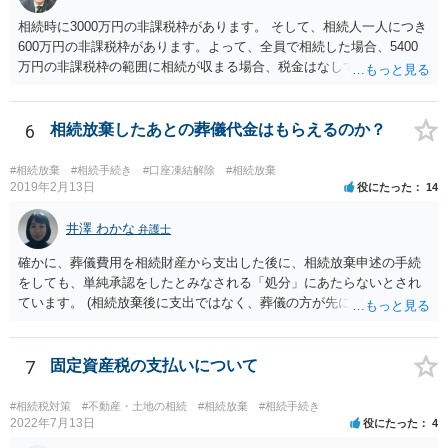
相続時に3000万円の非課税枠があります。 そして、相続人一人につき
600万円の非課税枠があります。よって、全員で相続した場合、5400
万円の非課税枠の範囲に相続が収まる場合、税金はなしです。 一人が
相続放棄すると、600万円の枠が一つ減ります。よって、4800万円の
範囲となります。 一般的には、全員で相続する方が税金はお得です。
また、全員で相続しても、話し合いの結果、親がすべて相続と決める
6
相続放棄したあとの葬儀代金はもらえるのか？
こともできます。この場合でも相続の非課税枠は、全員で相続した540
0万円分使えます。 父が亡くなり、母が全部相続すると、母から三人
#相続放棄
#相続手続き
#口座凍結解除
#相続放棄
で相続する際は、4800万円が非課税枠となります。 そうすると、母が
2019年2月13日
役にたった
14
亡くなってから相続すると、両親のどちらかが亡くなってから相続す
るより非課税の枠が減少します。 計画的に相続をするのがおすすめと
井澤 わかな
弁護士
いうことになります。これ以外にも気をつける点はあるかもしれませ
確かに、葬儀費用を相続財産から支出した後に、相続放棄申述の手続
んので、一度相談して想定するのがおすすめと思います。
をしても、単純承認をしたとみなされる「処分」にあたらないとされ
ています。 (相続放棄後に支出ではなく、葬儀の方が先に来るのが通常
だと思いますので、葬儀→葬儀費用を相続財産から支出→相続放棄申
述の手続ということだと思いますが) ただ、葬儀費用ならいくらでもよ
いということではなく、身分相応の、社会的儀式として当然認められ
7
固定資産税の支払いについて
る程度の金額に留まると考えた方がよいです。 もし、相続人の皆さん
に葬儀費用を支出する経済力がなく、質素な葬儀を行った費用であれ
#相続税対策
#不動産・土地の相続
#相続放棄
#相続手続き
ば相続財産から支出しても単純承認と認められない可能性が高いの
2022年7月13日
役にたった
4
で、相続放棄申述が受理される可能性も高いと思います。