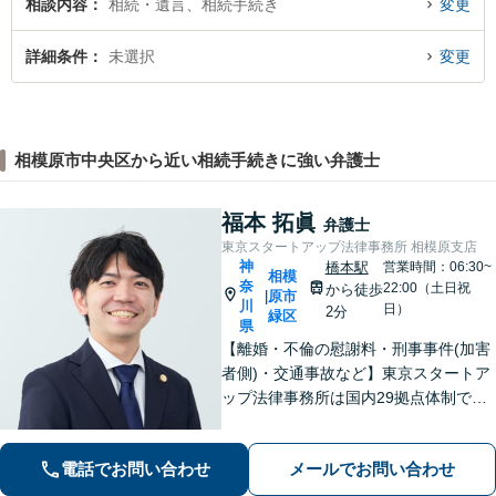
相談内容
相続・遺言、相続手続き
変更
詳細条件
未選択
変更
相模原市中央区から近い相続手続きに強い弁護士
福本 拓眞
弁護士
東京スタートアップ法律事務所 相模原支店
神
橋本駅
営業時間：06:30~
相模
奈
22:00（土日祝
から徒歩
原市
|
川
日）
2分
緑区
県
【離婚・不倫の慰謝料・刑事事件(加害
者側)・交通事故など】東京スタートア
ップ法律事務所は国内29拠点体制で全
国対応！【ご自宅からの電話相談にも
対応(法律相談は完全予約制)】各分野で
電話でお問い合わせ
メールでお問い合わせ
専門性の高い弁護士が寄り添い解決を
サポートします。