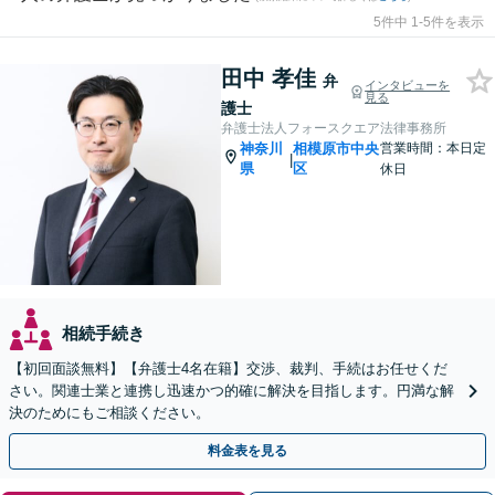
5件中 1-5件を表示
田中 孝佳
弁
インタビューを
見る
護士
弁護士法人フォースクエア法律事務所
神奈川
相模原市中央
営業時間：本日定
|
県
区
休日
相続手続き
【初回面談無料】【弁護士4名在籍】交渉、裁判、手続はお任せくだ
さい。関連士業と連携し迅速かつ的確に解決を目指します。円満な解
決のためにもご相談ください。
料金表を見る