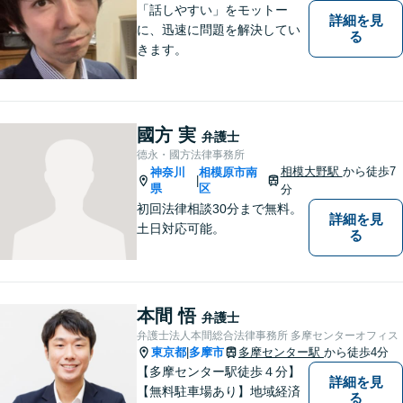
「話しやすい」をモットー
詳細を見
に、迅速に問題を解決してい
る
きます。
國方 実
弁護士
德永・國方法律事務所
相模大野駅
から徒歩7
神奈川
相模原市南
|
県
区
分
初回法律相談30分まで無料。
詳細を見
土日対応可能。
る
本間 悟
弁護士
弁護士法人本間総合法律事務所 多摩センターオフィス
東京都
多摩市
多摩センター駅
から徒歩4分
|
【多摩センター駅徒歩４分】
詳細を見
【無料駐車場あり】地域経済
る