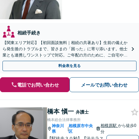
相続手続き
【関東エリア対応】【初回面談無料｜相続の共著あり】生前の備えか
ら発生後のトラブルまで、皆さまの「困った」に寄り添います。他士
業とも連携しワンストップで対応。ご年配の方のために、ご自宅やご
近所への出張相談も実施【秘密厳守｜休日・夜間相談可】
料金表を見る
電話でお問い合わせ
メールでお問い合わせ
橋本 愼一
弁護士
橋本総合法律事務所
相模原駅
から徒歩0
神奈川
相模原市中央
|
県
区
分
【駅徒歩３０秒】【法テラス