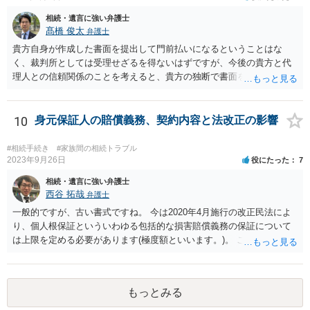
相続・遺言に強い弁護士
髙橋 俊太
弁護士
貴方自身が作成した書面を提出して門前払いになるということはな
く、裁判所としては受理せざるを得ないはずですが、今後の貴方と代
理人との信頼関係のことを考えると、貴方の独断で書面を提出したり
裁判所に電話したりするのはお勧めしにくいところです。 現在の弁護
士が主張書面の提出を渋っているようですが、弁護士として提出の実
益がないと考えている可能性もあると思いますので、そのあたりも含
10
身元保証人の賠償義務、契約内容と法改正の影響
めて、弁護士見解を確認等するためによく打ち合わせた方がよいと思
います。単に面倒臭いということで書面提出をしないということであ
#相続手続き
#家族間の相続トラブル
れば、当該弁護士との委任関係を修了した上で、貴方のほうで書面提
2023年9月26日
役にたった
7
出することを検討なさった方がよいでしょう。
相続・遺言に強い弁護士
西谷 拓哉
弁護士
一般的ですが、古い書式ですね。 今は2020年4月施行の改正民法によ
り、個人根保証といういわゆる包括的な損害賠償義務の保証について
は上限を定める必要があります(極度額といいます。)。 この書式にサ
インしても、実際は連帯保証部分は民法465条の2②により無効とな
り、会社側は請求できない可能性が高そうです。
もっとみる