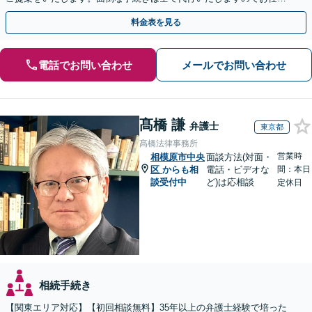
ください！【JR相模原駅徒歩12分】
料金表を見る
電話でお問い合わせ
メールでお問い合わせ
髙橋 謙
弁護士
東京都
髙橋法律事務所
営業時
相模原市中央
面談方法(対面・
区
からも相
電話・ビデオな
間：本日
談受付中
ど)は応相談
定休日
相続手続き
【関東エリア対応】【初回相談無料】35年以上の弁護士経験で培った