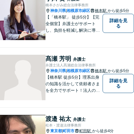
橋本さがみ総合法律事務所
神奈川県
相模原市緑区
橋本駅
から徒歩5分
|
【「橋本駅」 徒歩5分】【完
詳細を見
全個室】弁護士がサポート
る
し、負担を軽減し解決に導き
ます。 お話をじっくり聞き、
お客様の気持ちを尊重しなが
ら解決策を提案します。 まず
はご相談いただき、今後の進
髙瀬 芳明
弁護士
め方を一緒に考えましょう。
弁護士法人髙瀬総合法律事務所
【法テラス利用可】
神奈川県
相模原市緑区
橋本駅
から徒歩5分
|
【橋本駅 徒歩5分】理系出身
詳細を見
の知識を活かして依頼者さま
る
を全力でサポート！法人のお
客様も、個人のお客様も、ま
ずはざっくばらんにお悩みを
お話ください。ご相談者の話
したいことを整理しながら導
渡邉 祐太
弁護士
き出します。
松本・渡邉法律事務所
東京都
町田市
町田駅
から徒歩4分
|