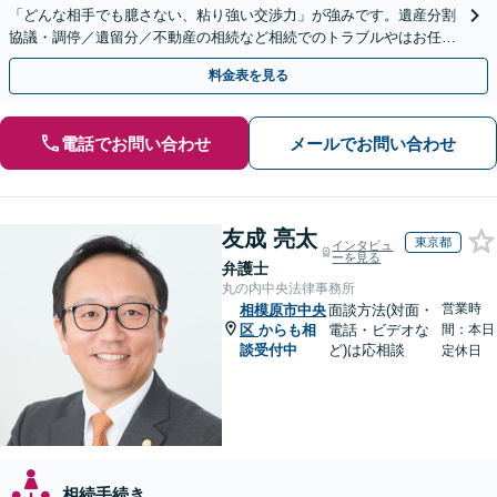
「どんな相手でも臆さない、粘り強い交渉力」が強みです。遺産分割
協議・調停／遺留分／不動産の相続など相続でのトラブルやはお任せ
ください。遺言書や生前贈与など生前対策にも注力
料金表を見る
電話でお問い合わせ
メールでお問い合わせ
友成 亮太
東京都
インタビュ
ーを見る
弁護士
丸の内中央法律事務所
営業時
相模原市中央
面談方法(対面・
区
からも相
電話・ビデオな
間：本日
談受付中
ど)は応相談
定休日
相続手続き