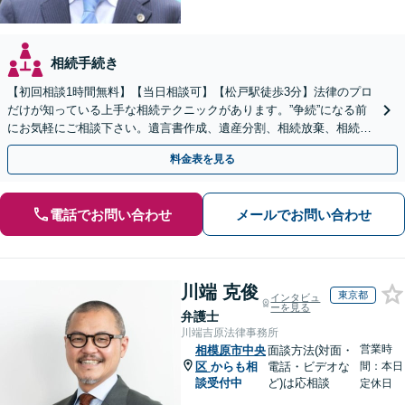
相続手続き
【初回相談1時間無料】【当日相談可】【松戸駅徒歩3分】法律のプロ
だけが知っている上手な相続テクニックがあります。”争続”になる前
にお気軽にご相談下さい。遺言書作成、遺産分割、相続放棄、相続税
のことなど弁護経験豊富です。
料金表を見る
電話でお問い合わせ
メールでお問い合わせ
川端 克俊
東京都
インタビュ
ーを見る
弁護士
川端吉原法律事務所
営業時
相模原市中央
面談方法(対面・
区
からも相
電話・ビデオな
間：本日
談受付中
ど)は応相談
定休日