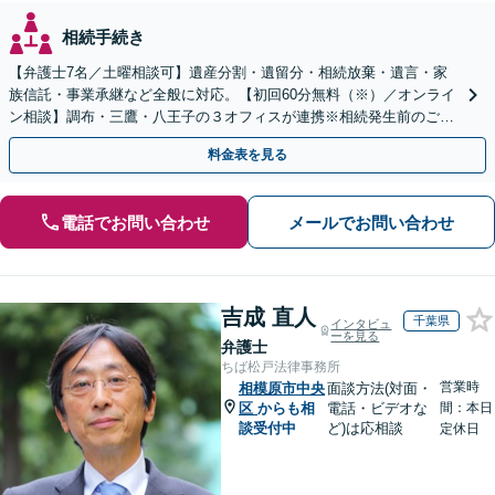
相続手続き
【弁護士7名／土曜相談可】遺産分割・遺留分・相続放棄・遺言・家
族信託・事業承継など全般に対応。【初回60分無料（※）／オンライ
ン相談】調布・三鷹・八王子の３オフィスが連携※相続発生前のご相
談など有料相談になるものもございます。
料金表を見る
電話でお問い合わせ
メールでお問い合わせ
吉成 直人
千葉県
インタビュ
ーを見る
弁護士
ちば松戸法律事務所
営業時
相模原市中央
面談方法(対面・
区
からも相
電話・ビデオな
間：本日
談受付中
ど)は応相談
定休日