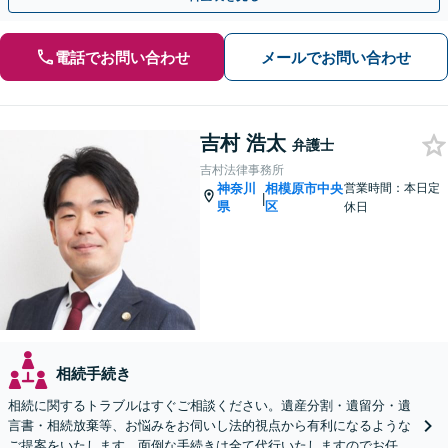
電話でお問い合わせ
メールでお問い合わせ
吉村 浩太
弁護士
吉村法律事務所
神奈川
相模原市中央
営業時間：本日定
|
県
区
休日
相続手続き
相続に関するトラブルはすぐご相談ください。遺産分割・遺留分・遺
言書・相続放棄等、お悩みをお伺いし法的視点から有利になるような
ご提案をいたします。面倒な手続きは全て代行いたしますのでお任せ