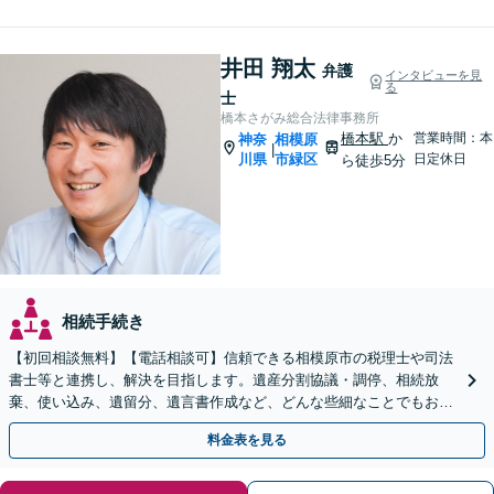
井田 翔太
弁護
インタビューを見
る
士
橋本さがみ総合法律事務所
橋本駅
か
営業時間：本
神奈
相模原
|
川県
市緑区
日定休日
ら徒歩5分
相続手続き
【初回相談無料】【電話相談可】信頼できる相模原市の税理士や司法
書士等と連携し、解決を目指します。遺産分割協議・調停、相続放
棄、使い込み、遺留分、遺言書作成など、どんな些細なことでもお気
軽にご相談ください【休日・夜間面談可】【橋本駅6分】
料金表を見る