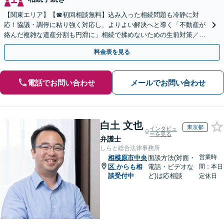
【関東エリア】【☎︎初回相談無料】込み入った相続問題も冷静に対
応！協議・調停に粘り強く対応し、よりよい解決へと導く「不動産が
絡んだ複雑な遺産分割も円滑に」相続で揉めないための生前対策／遺
言書の作成から執行【夜間相談可】【有楽町駅1分】
料金表を見る
電話でお問い合わせ
メールでお問い合わせ
白土 文也
東京都
インタビュ
ーを見る
弁護士
しらと総合法律事務所
営業時
相模原市中央
面談方法(対面・
区
からも相
電話・ビデオな
間：本日
談受付中
ど)は応相談
定休日