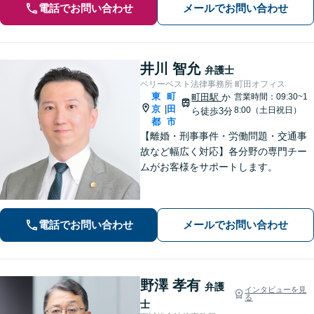
電話でお問い合わせ
メールでお問い合わせ
井川 智允
弁護士
ベリーベスト法律事務所 町田オフィス
東
町
町田駅
か
営業時間：09:30~1
京
田
|
8:00（土日祝日）
ら徒歩3分
都
市
【離婚・刑事事件・労働問題・交通事
故など幅広く対応】各分野の専門チー
ムがお客様をサポートします。
電話でお問い合わせ
メールでお問い合わせ
野澤 孝有
弁護
インタビューを見
る
士