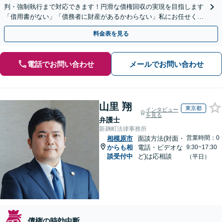
判・強制執行まで対応できます！円滑な債権回収の実現を目指します
「借用書がない」「債務者に財産があるかわらない」私にお任せくだ
さい！【分割払いあり】【休日・夜間相談可】
料金表を見る
電話でお問い合わせ
メールでお問い合わせ
山里 翔
東京都
インタビュー
を見る
弁護士
新麹町法律事務所
営業時間：0
相模原市
面談方法(対面・
からも相
電話・ビデオな
9:30~17:30
談受付中
ど)は応相談
（平日）
債権の時効中断