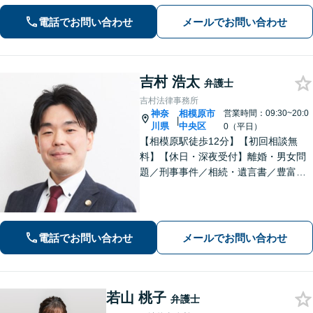
寄り添いながら、誠実な対応を心がけ
ております「粘り強い交渉とフットワ
電話でお問い合わせ
メールでお問い合わせ
ークの軽さが強み」男性・女性弁護士
が所属し多角的な視点から解決へ尽力
いたします
吉村 浩太
弁護士
吉村法律事務所
神奈
相模原市
営業時間：09:30~20:0
|
川県
中央区
0（平日）
【相模原駅徒歩12分】【初回相談無
料】【休日・深夜受付】離婚・男女問
題／刑事事件／相続・遺言書／豊富な
ノウハウを生かした交渉が強み。依頼
者様の不安に寄り添い早期解決を目指
しますのでお気軽にご相談ください。
【24時間受付】【ビデオ面談可】
電話でお問い合わせ
メールでお問い合わせ
若山 桃子
弁護士