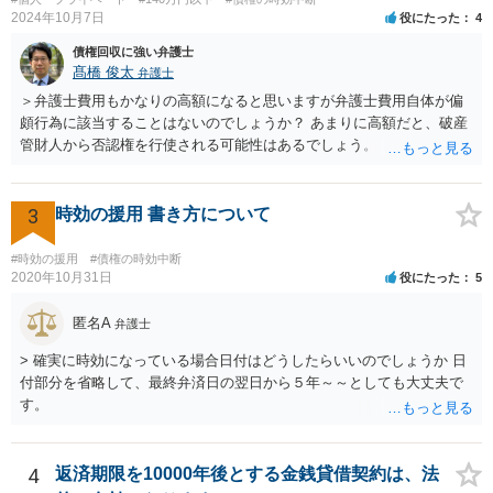
2024年10月7日
役にたった
4
債権回収に強い弁護士
髙橋 俊太
弁護士
＞弁護士費用もかなりの高額になると思いますが弁護士費用自体が偏
頗行為に該当することはないのでしょうか？ あまりに高額だと、破産
管財人から否認権を行使される可能性はあるでしょう。 ＞このレベル
の事案でも法テラスで対応してもらえるものでしょうか？ 【友人に安
定した収入があります】とのことなので、法テラスの利用は難しいと
思われます。 此方での当方回答は以上となりますが、参考になれば幸
3
時効の援用 書き方について
いです。
#時効の援用
#債権の時効中断
2020年10月31日
役にたった
5
匿名A
弁護士
> 確実に時効になっている場合日付はどうしたらいいのでしょうか 日
付部分を省略して、最終弁済日の翌日から５年～～としても大丈夫で
す。
4
返済期限を10000年後とする金銭貸借契約は、法