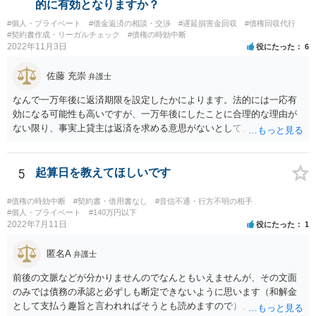
的に有効となりますか？
#個人・プライベート
#借金返済の相談・交渉
#遅延損害金回収
#債権回収代行
#契約書作成・リーガルチェック
#債権の時効中断
2022年11月3日
役にたった
6
佐藤 充崇
弁護士
なんで一万年後に返済期限を設定したかによります。法的には一応有
効になる可能性も高いですが、一万年後にしたことに合理的な理由が
ない限り、事実上貸主は返済を求める意思がないとして、消費貸借契
約の成立を否定し贈与契約であるとする可能性も高いです。脱税など
に悪用される可能性もあるので。
5
起算日を教えてほしいです
#債権の時効中断
#契約書・借用書なし
#音信不通・行方不明の相手
#個人・プライベート
#140万円以下
2022年7月11日
役にたった
1
匿名A
弁護士
前後の文脈などが分かりませんのでなんともいえませんが、その文面
のみでは債務の承認と必ずしも断定できないように思います（和解金
として支払う趣旨と言われればそうとも読めますので）。 個別具体的