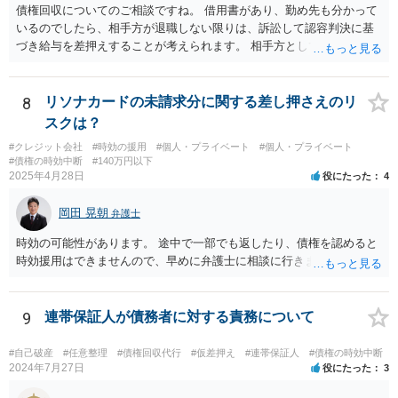
債権回収についてのご相談ですね。 借用書があり、勤め先も分かって
いるのでしたら、相手方が退職しない限りは、訴訟して認容判決に基
づき給与を差押えすることが考えられます。 相手方としては上記のと
おり差押えまでされる懸念がありますので、交渉で分割払いの示談で
まとまる可能性もあると思います。 借用書などの記録をもって弁護士
にご相談されることをおすすめします。
8
リソナカードの未請求分に関する差し押さえのリ
スクは？
#クレジット会社
#時効の援用
#個人・プライベート
#個人・プライベート
#債権の時効中断
#140万円以下
2025年4月28日
役にたった
4
岡田 晃朝
弁護士
時効の可能性があります。 途中で一部でも返したり、債権を認めると
時効援用はできませんので、早めに弁護士に相談に行きましょう。
9
連帯保証人が債務者に対する責務について
#自己破産
#任意整理
#債権回収代行
#仮差押え
#連帯保証人
#債権の時効中断
2024年7月27日
役にたった
3