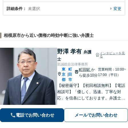
詳細条件
未選択
変更
相模原市から近い債権の時効中断に強い弁護士
野澤 孝有
弁護
インタビューを見
る
士
至誠総合法律事務所
東
町
町田駅
か
営業時間：10:00~
京
田
|
17:00（平日）
ら徒歩10分
都
市
【秘密厳守】【初回相談無料】【電話
相談可】「優しく、迅速、丁寧な対
応」を信条にしております。弁護士に
相談するには勇気の要ることですが、
少しの勇気を出して、お気軽にご相談
電話でお問い合わせ
メールでお問い合わせ
ください。【休日・夜間面談可】