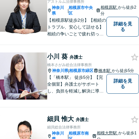
アストルム法律事務所
相模原駅
から徒歩2
神奈川
相模原市中央
|
県
区
分
【相模原駅徒歩2分】【相続の
詳細を見
トラブル、安心して話せる】
る
相続の争いごとで疲れ切って
しまう前に。女性弁護士が一
貫対応、トラブルの解決を目
指します。遺産分割協議・遺
小川 葵
弁護士
留分・調停・裁判にも対応。
橋本さがみ総合法律事務所
神奈川県
相模原市緑区
橋本駅
から徒歩5分
|
【「橋本駅」 徒歩5分】【完
詳細を見
全個室】弁護士がサポート
る
し、負担を軽減し解決に導き
ます。 お話をじっくり聞き、
お客様の気持ちを尊重しなが
ら解決策を提案します。 まず
細貝 惟大
はご相談いただき、今後の進
弁護士
め方を一緒に考えましょう。
細貝総合法律事務所
【法テラス利用可】
相模大野駅
から徒歩1
神奈川
相模原市南
|
県
区