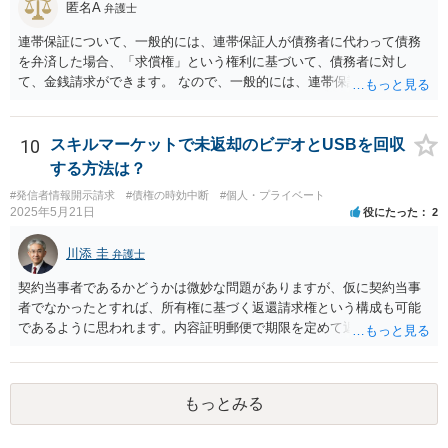
匿名A
弁護士
連帯保証について、一般的には、連帯保証人が債務者に代わって債務
を弁済した場合、「求償権」という権利に基づいて、債務者に対し
て、金銭請求ができます。 なので、一般的には、連帯保証人が代わり
に返済してくれた場合には、代わりに返済してもらった金額を、債務
者が連帯債務者に支払わなければならない、ということになります。
ご質問の構成の違いを確認されたい意図は分かりかねますが、結論と
10
スキルマーケットで未返却のビデオとUSBを回収
しては、一般的には「求償権」に基づいて上記のような処理になるか
する方法は？
と思います。
#発信者情報開示請求
#債権の時効中断
#個人・プライベート
2025年5月21日
役にたった
2
川添 圭
弁護士
契約当事者であるかどうかは微妙な問題がありますが、仮に契約当事
者でなかったとすれば、所有権に基づく返還請求権という構成も可能
であるように思われます。内容証明郵便で期限を定めて返却を求める
（返却する意思がない場合はその理由を回答するよう併せて求める）
といった手段を踏んだ上で、最終的には訴訟を検討すべきではないか
と思われます。ビデオテープが大切な（ある程度費用をかけてでも取
もっとみる
り返したい）ものであれば、弁護士へ相談・依頼することも考えられ
ます。