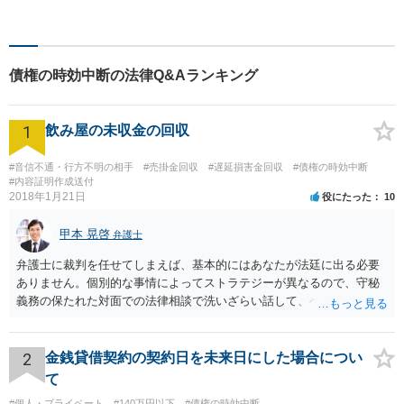
離婚／交通事故／相続など、
あらゆる問題に対応可能で
す。まずはお気軽ご相談くだ
さい。
債権の時効中断の法律Q&Aランキング
1
飲み屋の未収金の回収
#音信不通・行方不明の相手
#売掛金回収
#遅延損害金回収
#債権の時効中断
#内容証明作成送付
2018年1月21日
役にたった
10
甲本 晃啓
弁護士
弁護士に裁判を任せてしまえば、基本的にはあなたが法廷に出る必要
ありません。個別的な事情によってストラテジーが異なるので、守秘
義務の保たれた対面での法律相談で洗いざらい話して、ベストな方法
を検討してもらってください。
2
金銭貸借契約の契約日を未来日にした場合につい
て
#個人・プライベート
#140万円以下
#債権の時効中断