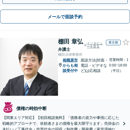
メールで面談予約
棚田 章弘
東京都
インタビュ
ーを見る
弁護士
棚田法律事務所
営業時間：1
相模原市
面談方法(対面・
からも相
電話・ビデオな
0:00~18:00
談受付中
ど)は応相談
（平日）
債権の時効中断
【関東エリア対応】【初回相談無料】「債務者の資力や事情に応じた
戦略的アプローチで、依頼者さまの債権を最大限守ります」売掛金の
未払い／工事代金・売買代金の回収／制作費・開発費／家賃滞納な