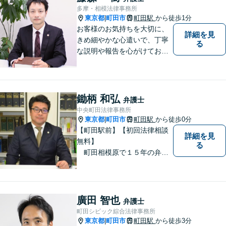
産など幅広く法律問題に対応
多摩・相模法律事務所
しますので、お気軽にご相談
東京都
町田市
町田駅
から徒歩1分
|
を。
お客様のお気持ちを大切に、
詳細を見
きめ細やかな心遣いで、丁寧
る
な説明や報告を心がけており
ます。【多くの経験と圧倒的
な法律知識】【強い交渉力】
難解な事案や対応がむずかし
い相手方でもスムーズに解決
鋤柄 和弘
弁護士
にいたします。
中央町田法律事務所
東京都
町田市
町田駅
から徒歩0分
|
【町田駅前】【初回法律相談
詳細を見
無料】
る
町田相模原で１５年の弁護
士経験 離婚・男女問題、相
続、債務整理、交通事故事件
をメインに対応 東京地方裁
判所より司法委員（裁判官に
廣田 智也
弁護士
協力して事件解決を図る補佐
町田シビック綜合法律事務所
職）に選任されております。
東京都
町田市
町田駅
から徒歩3分
|