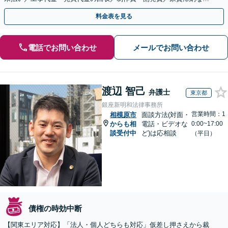
ど、事業活動で発生するあらゆる債権回収に実績あり
料金表を見る
電話でお問い合わせ
メールでお問い合わせ
渡辺 智己
弁護士
東京都
銀座新明和法律事務所
営業時間：1
相模原市
面談方法(対面・
からも相
電話・ビデオな
0:00~17:00
談受付中
ど)は応相談
（平日）
債権の時効中断
【関東エリア対応】「法人・個人どちらも対応」仮差し押さえから裁