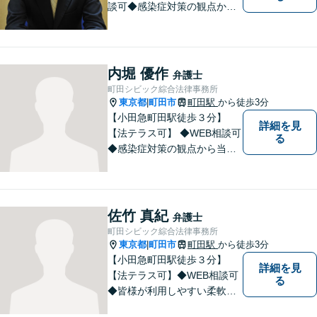
談可◆感染症対策の観点から
当面の間、WEB相談も行いま
す。
内堀 優作
弁護士
町田シビック綜合法律事務所
東京都
町田市
町田駅
から徒歩3分
|
【小田急町田駅徒歩３分】
詳細を見
【法テラス可】 ◆WEB相談可
る
◆感染症対策の観点から当面
の間、WEB相談も行います。
佐竹 真紀
弁護士
町田シビック綜合法律事務所
東京都
町田市
町田駅
から徒歩3分
|
【小田急町田駅徒歩３分】
詳細を見
【法テラス可】◆WEB相談可
る
◆皆様が利用しやすい柔軟な
相談体制を整えております。