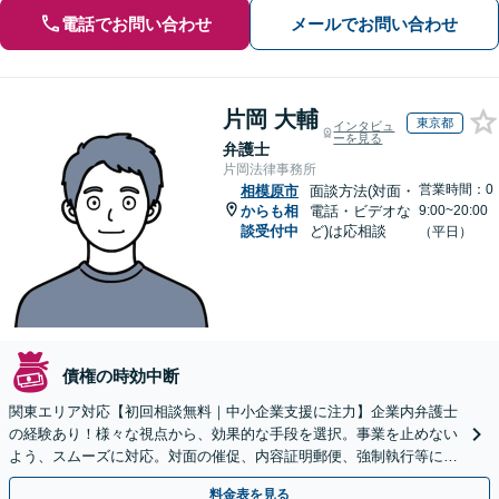
電話でお問い合わせ
メールでお問い合わせ
片岡 大輔
東京都
インタビュ
ーを見る
弁護士
片岡法律事務所
営業時間：0
相模原市
面談方法(対面・
からも相
電話・ビデオな
9:00~20:00
談受付中
ど)は応相談
（平日）
債権の時効中断
関東エリア対応【初回相談無料｜中小企業支援に注力】企業内弁護士
の経験あり！様々な視点から、効果的な手段を選択。事業を止めない
よう、スムーズに対応。対面の催促、内容証明郵便、強制執行等に精
通。お困りの方はすぐにご相談を【オンライン面談◎】
料金表を見る