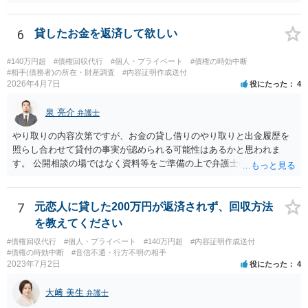
な事実関係に入り込みますと個々の証拠を見ないことには判断しづら
いところがございますので、これまでの電話内容やメールの文面、訴
訟の経過に関する記録等を持って近隣の弁護士にご相談された方がよ
6
貸したお金を返済して欲しい
ろしいかと存じます。
#140万円超
#債権回収代行
#個人・プライベート
#債権の時効中断
#相手(債務者)の所在・財産調査
#内容証明作成送付
2026年4月7日
役にたった
4
泉 亮介
弁護士
やり取りの内容次第ですが、お金の貸し借りのやり取りと出金履歴を
照らし合わせて貸付の事実が認められる可能性はあるかと思われま
す。 公開相談の場ではなく資料等をご準備の上で弁護士に個別相談さ
れると良いでしょう。
7
元恋人に貸した200万円が返済されず、回収方法
を教えてください
#債権回収代行
#個人・プライベート
#140万円超
#内容証明作成送付
#債権の時効中断
#音信不通・行方不明の相手
2023年7月2日
役にたった
4
大﨑 美生
弁護士