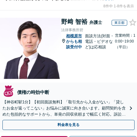
8件中 1-8件を表示
野﨑 智裕
弁護士
東京都
法律事務所碧
営業時間：1
相模原市
面談方法(対面・
からも相
電話・ビデオな
0:00~19:00
談受付中
ど)は応相談
（平日）
債権の時効中断
【神谷町駅1分】【初回面談無料】「取引先から入金がない」「貸し
たお金が返ってこない」お悩みに誠実に向き合います。顧問契約を含
めた包括的なサポートから、単発の回収依頼まで幅広く対応。訴訟や
交渉で、権利を守るために尽力【夜間相談可】
料金表を見る