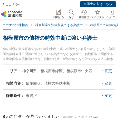
弁護士の方はこちら
ココナラへ
投稿する
探す
閲覧履歴
マイリスト
ログイン
ココナラ法律相談
神奈川県で法律相談できる弁護士
相模原市で法律相
相模原市の債権の時効中断に強い弁護士
神奈川県の相模原市で債権の時効中断に強い弁護士が8名見つかりました。初回
面談無料や休日面談に対応している弁護士なども掲載中。債権回収に関係する
売掛金回収や債権回収代行、債権の時効中断等の細かな分野での絞り込み検索
もでき便利です。特に橋本さがみ総合法律事務所の井田 翔太弁護士や吉村法律
事務所の吉村 浩太弁護士、アストルム法律事務所の若山 桃子弁護士のプロフィ
エリア
神奈川県、相模原市緑区、相模原市中央区、相模原市南区
変更
ール情報や弁護士費用、強みなどが注目されています。『相模原市で土日や夜
間に発生した債権の時効中断のトラブルを今すぐに弁護士に相談したい』『債
相談内容
債権回収、債権の時効中断
変更
権の時効中断のトラブル解決の実績豊富な近くの弁護士を検索したい』『初回
相談無料で債権の時効中断を法律相談できる相模原市内の弁護士に相談予約し
たい』などでお困りの相談者さんにおすすめです。
詳細条件
未選択
変更
8
人の弁護士が見つかりました
(検索結果について詳しくは
こちら
)