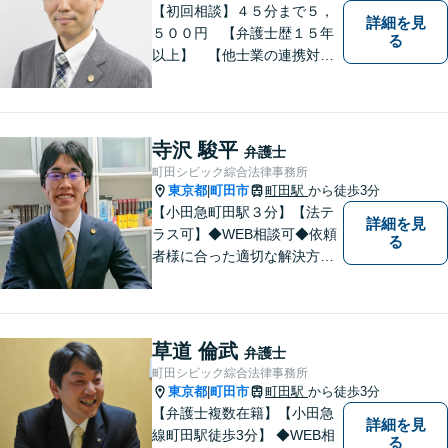
【初回相談】４５分まで５，
詳細を見
５００円 【弁護士歴１５年
る
以上】 【他士業の連携対
応】 【町田周辺（東京都
区・市部、相模原、横浜市、
川崎市）】 相続・遺言 離
婚・男女問題 交通事故 成
寺沢 駿平
弁護士
年後見 刑事弁護・被害者代
町田シビック綜合法律事務所
理
東京都
町田市
町田駅
から徒歩3分
|
【小田急町田駅３分】【法テ
詳細を見
ラス可】◆WEB相談可◆依頼
る
者様に合った適切な解決方法
を考え、解決へと導いてまい
ります。丁寧な対応を心がけ
ますので、ぜひ一度ご相談く
ださい。
草道 倫武
弁護士
町田シビック綜合法律事務所
東京都
町田市
町田駅
から徒歩3分
|
【弁護士複数在籍】【小田急
詳細を見
線町田駅徒歩3分】 ◆WEB相
る