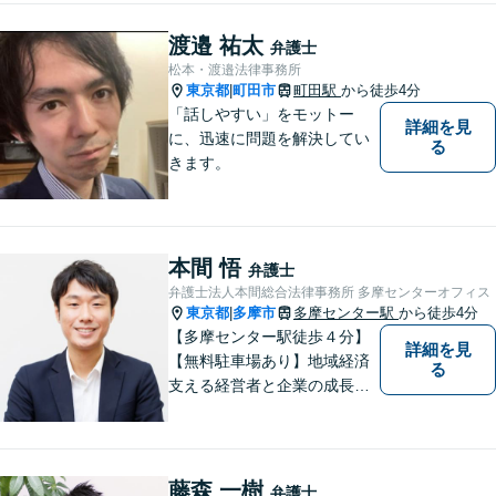
渡邉 祐太
弁護士
松本・渡邉法律事務所
東京都
町田市
町田駅
から徒歩4分
|
「話しやすい」をモットー
詳細を見
に、迅速に問題を解決してい
る
きます。
本間 悟
弁護士
弁護士法人本間総合法律事務所 多摩センターオフィス
東京都
多摩市
多摩センター駅
から徒歩4分
|
【多摩センター駅徒歩４分】
詳細を見
【無料駐車場あり】地域経済
る
支える経営者と企業の成長を
サポート。同時に地域住民の
安心を法律の専門家としてサ
ポート。企業事案から、交通
事故、相続、成年後見、不動
藤森 一樹
弁護士