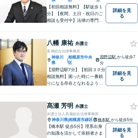
分
【初回相談無料】【駅徒歩１
詳細を見
分】【夜間、土日・祝日のご
る
相談も受付中】法律の専門家
が親身にサポートいたしま
す。
八幡 康祐
弁護士
多湖総合法律事務所
淵野辺駅
から徒歩7
神奈川
相模原市中央
|
県
区
分
【淵野辺駅7分】【初回３０分
詳細を見
相談無料】困った時に一番頼
る
りになる存在となれるよう、
皆様のご事情に寄り添った問
題解決を心がけております。
お電話の際に『ココナラ経由
髙瀬 芳明
弁護士
で八幡弁護士に相談希望』と
弁護士法人髙瀬総合法律事務所
お伝え下さい。
神奈川県
相模原市緑区
橋本駅
から徒歩5分
|
【橋本駅 徒歩5分】理系出身
詳細を見
の知識を活かして依頼者さま
る