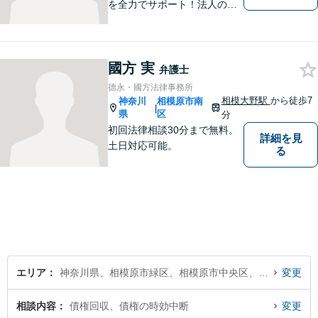
を全力でサポート！法人のお
客様も、個人のお客様も、ま
ずはざっくばらんにお悩みを
お話ください。ご相談者の話
國方 実
したいことを整理しながら導
弁護士
き出します。
德永・國方法律事務所
相模大野駅
から徒歩7
神奈川
相模原市南
|
県
区
分
初回法律相談30分まで無料。
詳細を見
土日対応可能。
る
エリア
神奈川県、相模原市緑区、相模原市中央区、相模原市南区
変更
相談内容
債権回収、債権の時効中断
変更