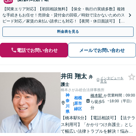
【関東エリア対応】【初回相談無料】【保全・執行の実績多数】複雑
な手続きもお任せ！売掛金・貸付金の回収／時効で泣かないためのス
ピード対応／家賃の未払い請求にも対応！【夜間・休日面談可】【完
全個室】
料金表を見る
電話でお問い合わせ
メールでお問い合わせ
井田 翔太
弁
インタビューを
見る
護士
橋本さがみ総合法律事務所
神
橋本駅
か
営業時間：09:00
相模
奈
~18:00（平日）
ら徒歩5
原市
|
川
分
緑区
県
【橋本駅6分】【電話相談可】【法テラ
ス利用可】「かかりつけ弁護士」とし
て幅広い法律トラブルを解決！悩みに