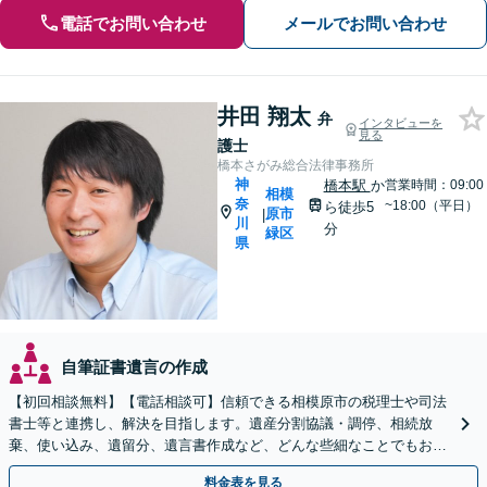
電話でお問い合わせ
メールでお問い合わせ
井田 翔太
弁
インタビューを
見る
護士
橋本さがみ総合法律事務所
神
橋本駅
か
営業時間：09:00
相模
奈
~18:00（平日）
ら徒歩5
原市
|
川
分
緑区
県
自筆証書遺言の作成
【初回相談無料】【電話相談可】信頼できる相模原市の税理士や司法
書士等と連携し、解決を目指します。遺産分割協議・調停、相続放
棄、使い込み、遺留分、遺言書作成など、どんな些細なことでもお気
軽にご相談ください【休日・夜間面談可】【橋本駅6分】
料金表を見る