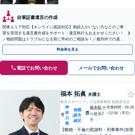
自筆証書遺言の作成
関東エリア対応【オンライン面談対応】相続人がいない方などのご希
望を実現する遺言書作成をサポート・遺言執行もおまかせください！
／相続問題はトラブルになる前に早めのご相談を！／裁判外での遺産
分割協議の経験多数【完全個室】
料金表を見る
電話でお問い合わせ
メールでお問い合わせ
福本 拓眞
弁護士
東京スタートアップ法律事務所 相模原支店
神
橋本駅
か
営業時間：06:30
相模
奈
~22:00（平日）
ら徒歩2
原市
|
川
分
緑区
県
【離婚・不倫の慰謝料・刑事事件(加害