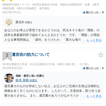
#家族間の相続トラブル
#自筆証書遺言の作成
#遺留分侵害額請求・放棄
#遺言
#相続放棄
#遺言の真偽鑑定・遺言無効
2022年3月1日
役にたった
8
匿名B
弁護士
あなたのお考えが実現できるかどうかは、民法８９２条の「廃除」の
請求を家庭裁判所で認めてもらえるかどうか、です。「廃除」の理由
となる事実関係は、「虐待」をうけたか、「重大な侮辱」を受けた
か、推定相続人たる夫に「その他著しい非行」があったか否かです。
「廃除」は遺言でも可能です（民法８９３条）。 弁護士に具体的な事
情を話して相談して、「廃除」が可能か、実際に法律相談を受けるこ
2
遺言状の効力について
とをお勧めします。
#自筆証書遺言の作成
#公正証書遺言の作成
#遺言の書き直し・やり直し
2018年8月23日
役にたった
6
相続・遺言に強い弁護士
鈴木 崇裕
弁護士
遺言書そのものが存在しない以上，お父上のご兄弟の主張は法律的な
根拠を全く欠くものになります。 したがって，主張自体，取り合う必
要がありません。 また，遺言書があろうがなかろうが，お父上のご兄
弟と面会しなければならない義務はもともとありません。 峰岸先生の
ご回答にもありますが， 代理人弁護士をたてて，その弁護士から相手