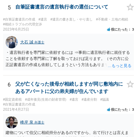
5
自筆証書遺言の遺言執行者の選任について
#自筆証書遺言の作成
#遺言
#遺言の書き直し・やり直し
#不動産・土地の相続
#相続トラブルの代理交渉
2023年6月25日
役にたった
3
大石 誠
弁護士
・遺言執行者を専門家に依頼するには ⇒事前に遺言執行者に就任する
ことを依頼する専門家に了解を取っておけば足ります。（その方に公
正証書遺言の作成も依頼してしまうという方法もあります） 事前に了
解を取るだけであれば、契約は不要ですし、契約料を払う必要もあり
ません。 遺言執行者に就任し、遺言執行が完了したときの報酬だけ、
弁護士費用としてかかります。 ・亡くなった際に、法務局に預けた自
6
父が亡くなった後母が相続しますが同じ敷地内に
筆証書遺言の存在を親族がなかったものにされる可能性 ⇒自筆の遺言
あるアパートに父の弟夫婦が住んでいます
書を法務局に保管した場合、死亡後、法務局に遺言書の有無を照会す
#固定資産税
#成年後見(生前の財産管理)
#遺言
#遺産分割
#協議
ることになりますので、「法務局に預けた自筆証書遺言の存在を親族
#自筆証書遺言の作成
がなかったもの」にすることはできません。 存在をなかったものにす
2021年4月27日
役にたった
3
るというよりも、遺言の効力を争う（遺言は無効だ）と主張する場合
がありえますが、その予防方法は、遺言者と面談してみないと判断が
峰岸 泉
弁護士
難しいです。
建物について伯父に相続持分があるのですから、出て行けとは言えま