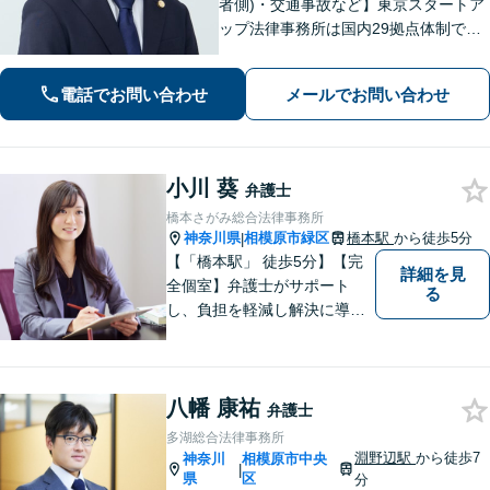
者側)・交通事故など】東京スタートア
ップ法律事務所は国内29拠点体制で全
国対応！【ご自宅からの電話相談にも
対応(法律相談は完全予約制)】各分野で
電話でお問い合わせ
メールでお問い合わせ
専門性の高い弁護士が寄り添い解決を
サポートします。
小川 葵
弁護士
橋本さがみ総合法律事務所
神奈川県
相模原市緑区
橋本駅
から徒歩5分
|
【「橋本駅」 徒歩5分】【完
詳細を見
全個室】弁護士がサポート
る
し、負担を軽減し解決に導き
ます。 お話をじっくり聞き、
お客様の気持ちを尊重しなが
ら解決策を提案します。 まず
八幡 康祐
はご相談いただき、今後の進
弁護士
め方を一緒に考えましょう。
多湖総合法律事務所
【法テラス利用可】
淵野辺駅
から徒歩7
神奈川
相模原市中央
|
県
区
分