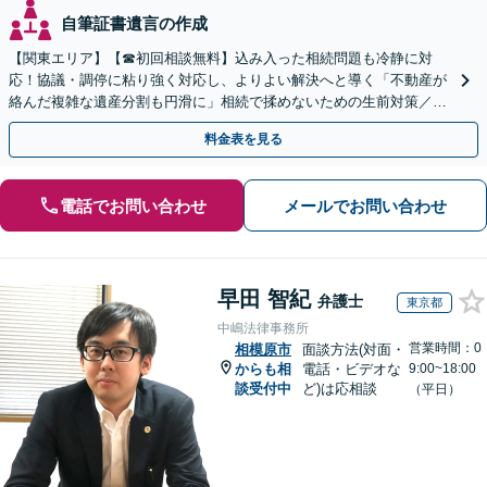
自筆証書遺言の作成
【関東エリア】【☎︎初回相談無料】込み入った相続問題も冷静に対
応！協議・調停に粘り強く対応し、よりよい解決へと導く「不動産が
絡んだ複雑な遺産分割も円滑に」相続で揉めないための生前対策／遺
言書の作成から執行【夜間相談可】【有楽町駅1分】
料金表を見る
電話でお問い合わせ
メールでお問い合わせ
早田 智紀
弁護士
東京都
中嶋法律事務所
営業時間：0
相模原市
面談方法(対面・
からも相
電話・ビデオな
9:00~18:00
談受付中
ど)は応相談
（平日）