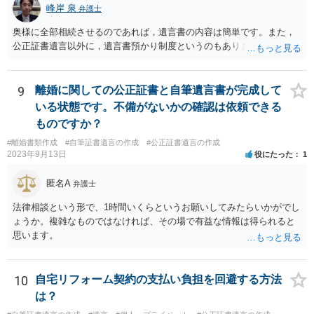
峰岸 泉
弁護士
奥様に全部相続させるのであれば，遺言書の内容は簡単です。また，
公正証書遺言以外に，遺言書預かり制度というのもあります。
9
離婚に関しての公正証書と自筆遺言書が完成して
いる状態です。不備がないかの確認は依頼できる
ものですか？
#離婚書類作成
#自筆証書遺言の作成
#公正証書遺言の作成
2023年9月13日
役にたった
1
匿名A
弁護士
法律相談という形で、1時間いくらというお願いしてみたらいかがでし
ょうか。複雑なものではなければ、その場で有益な情報は得られると
思います。
10
自宅リフォーム契約の支払い負担を回避する方法
は？