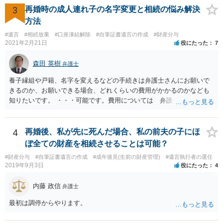
方に対して， ・相続に関する主張は法的根拠がなく，一切応じないこ
3
再婚時の成人連れ子の名字変更と相続の悩み解決
と ・今後一切の連絡をしてこないでほしいこと ・連絡を継続してくる
方法
ようであれば警察への通報や法的措置も辞さないこと などを記載した
#遺言
#相続放棄
#口座凍結解除
#自筆証書遺言の作成
#財産分与
書面を発送してもらうことがよろしいように思います。
2021年2月21日
役にたった
7
森田 英樹
弁護士
養子縁組や戸籍、名字を変えるなどの手続きは弁護士さんにお願いで
きるのか、お願いできる場合、どれくらいの費用がかかるのかなども
知りたいです。 ・・・可能です。費用については 弁護士と直接面談
の上 内容を確認し 協議の上個別に契約によって決まることになっ
ています。 やはり、成人した子のことまでごちゃごちゃ考えず、自分
の事だけ考えるべきなのでしょうか ・・・お子さんの事をまで含め良
4
再婚後、私が先に死んだ場合、私の前夫の子にほ
い解決案があればお悩みになるのは当然と言えば当然のことです。 彼
ぼ全ての財産を相続させることは可能？
と親子関係を結びたいと思っているが、名字は変えたくない・・・養
#財産分与
#自筆証書遺言の作成
#成年後見(生前の財産管理)
#遺言執行者の選任
子縁組の必要があり 氏も変更することになります。 しかし 彼は成人
2019年9月3日
役にたった
4
しているとは言え、自分の子と私の連れ子、全て平等にしたいと希
望。もちろん私もそうできればと思います。 ・・・婚姻前の契約 あ
内藤 政信
弁護士
るいは 遺言書などで その意思を実現する方法はあります。 弁護
士に相談してみてください。
最初は調停からやります。