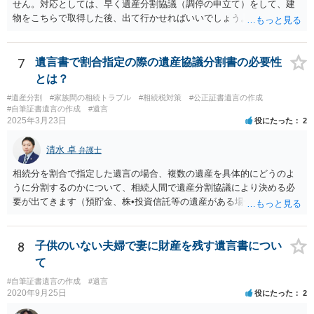
せん。対応としては、早く遺産分割協議（調停の申立て）をして、建
物をこちらで取得した後、出て行かせればいいでしょう。 建物の固定
資産税については、持分に応じた負担が考えられますが、時効にかか
っていない部分については請求すればいいと思います。 なお、家賃に
ついては、お父様自身が遺産分割手続をしなかったのですから、あき
7
遺言書で割合指定の際の遺産協議分割書の必要性
らめるしかないと思います。
とは？
#遺産分割
#家族間の相続トラブル
#相続税対策
#公正証書遺言の作成
#自筆証書遺言の作成
#遺言
2025年3月23日
役にたった
2
清水 卓
弁護士
相続分を割合で指定した遺言の場合、複数の遺産を具体的にどうのよ
うに分割するのかについて、相続人間で遺産分割協議により決める必
要が出てきます（預貯金、株•投資信託等の遺産がある場合に、どの遺
産についても相続分の割合で分けるのか、預貯金はある相続人に、株•
投資信託は他の相続人にというような分け方をするのか等について
は、相続人間で遺産分割協議により決める必要があります）。
8
子供のいない夫婦で妻に財産を残す遺言書につい
て
#自筆証書遺言の作成
#遺言
2020年9月25日
役にたった
2