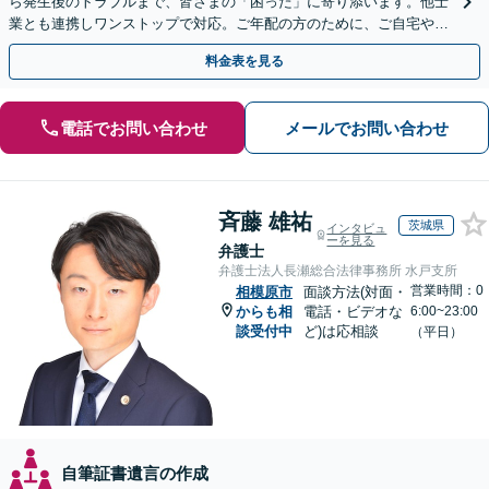
ら発生後のトラブルまで、皆さまの「困った」に寄り添います。他士
業とも連携しワンストップで対応。ご年配の方のために、ご自宅やご
近所への出張相談も実施【秘密厳守｜休日・夜間相談可】
料金表を見る
電話でお問い合わせ
メールでお問い合わせ
斉藤 雄祐
茨城県
インタビュ
ーを見る
弁護士
弁護士法人長瀬総合法律事務所 水戸支所
営業時間：0
相模原市
面談方法(対面・
からも相
電話・ビデオな
6:00~23:00
談受付中
ど)は応相談
（平日）
自筆証書遺言の作成