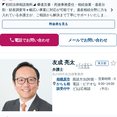
◤初回法律相談無料◢ 🔴遺言書・死後事務委任・相続放棄・遺産分
割・財産調査等🔸幅広い事案に対応が可能です。遺産相続分野に力を
入れている弁護士が、ご相談から解決まで丁寧にサポートいたしま
す。まずはじっくりとお話ししてください。
料金表を見る
電話でお問い合わせ
メールでお問い合わせ
友成 亮太
東京都
インタビュ
ーを見る
弁護士
丸の内中央法律事務所
営業時間：0
相模原市
面談方法(対面・
からも相
電話・ビデオな
9:00~19:00
談受付中
ど)は応相談
（平日）