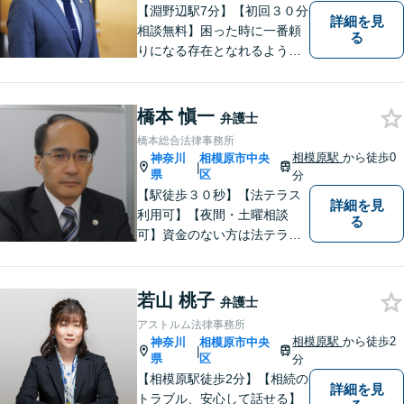
【淵野辺駅7分】【初回３０分
詳細を見
相談無料】困った時に一番頼
る
りになる存在となれるよう、
皆様のご事情に寄り添った問
題解決を心がけております。
お電話の際に『ココナラ経由
橋本 愼一
弁護士
で八幡弁護士に相談希望』と
橋本総合法律事務所
お伝え下さい。
相模原駅
から徒歩0
神奈川
相模原市中央
|
県
区
分
【駅徒歩３０秒】【法テラス
詳細を見
利用可】【夜間・土曜相談
る
可】資金のない方は法テラス
をご利用ください。解決に向
けて丁寧に、迅速に対応しま
す。住宅ローンの支払で悩ま
若山 桃子
弁護士
れている方も一度ご相談くだ
アストルム法律事務所
さい。最高の結果が出せるよ
相模原駅
から徒歩2
神奈川
相模原市中央
|
う自己研鑽を怠らず質の高い
県
区
分
仕事を目指します。
【相模原駅徒歩2分】【相続の
詳細を見
トラブル、安心して話せる】