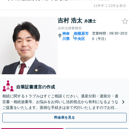
11件中 1-11件を表示
吉村 浩太
弁護士
吉村法律事務所
神奈
相模原市
営業時間：09:30~20:0
|
川県
中央区
0（平日）
自筆証書遺言の作成
相続に関するトラブルはすぐご相談ください。遺産分割・遺留分・遺
言書・相続放棄等、お悩みをお伺いし法的視点から有利になるような
ご提案をいたします。面倒な手続きは全て代行いたしますのでお任せ
ください！【JR相模原駅徒歩12分】
料金表を見る