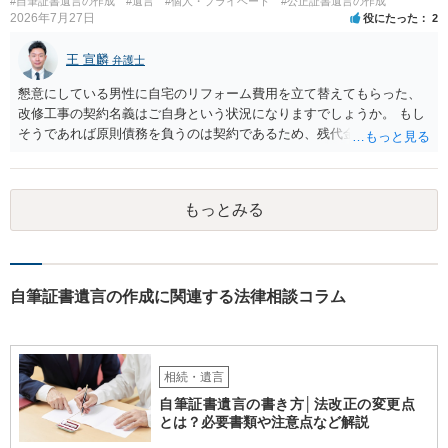
#自筆証書遺言の作成
#遺言
#個人・プライベート
#公正証書遺言の作成
2026年7月27日
役にたった
2
王 宣麟
弁護士
懇意にしている男性に自宅のリフォーム費用を立て替えてもらった、
改修工事の契約名義はご自身という状況になりますでしょうか。 もし
そうであれば原則債務を負うのは契約であるため、残代金を捻出して
もらうよう約束した男性に支払いをお願いするしかないように思われ
ます。 入籍した場合でも、原則契約者が単独で全ての債務を負うこと
には変わりがありません。 なかなか対応に難しい案件であり、公開の
もっとみる
場でアドバイスを行うのも限界があるように思われますので、資料等
を持参のうえ個別に弁護士に相談されることをお勧めします。
自筆証書遺言の作成に関連する法律相談コラム
相続・遺言
自筆証書遺言の書き方│法改正の変更点
とは？必要書類や注意点など解説