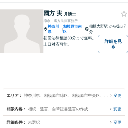
ずはざっくばらんにお悩みを
お話ください。ご相談者の話
國方 実
したいことを整理しながら導
弁護士
き出します。
德永・國方法律事務所
相模大野駅
から徒歩7
神奈川
相模原市南
|
県
区
分
初回法律相談30分まで無料。
詳細を見
土日対応可能。
る
エリア
神奈川県、相模原市緑区、相模原市中央区、相模原市南区
変更
相談内容
相続・遺言、自筆証書遺言の作成
変更
詳細条件
未選択
変更