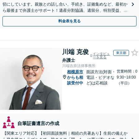
切にしています。親族との話し合い、手続き、証拠集めなど、最初か
ら最後まで弁護士がサポート！遺産分割協議、遺留分、特別受益、使
い込み、相続放棄など、お任せ【弁護士歴15年以上】
料金表を見る
川端 克俊
東京都
インタビュ
ーを見る
弁護士
川端吉原法律事務所
営業時間：0
相模原市
面談方法(対面・
からも相
電話・ビデオな
9:30~18:00
談受付中
ど)は応相談
（平日）
自筆証書遺言の作成
【関東エリア対応】【初回面談無料｜相続の共著あり】生前の備えか