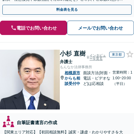
最大限尊重しご提案」【休日・夜間相談可】
料金表を見る
電話でお問い合わせ
メールでお問い合わせ
小杉 直樹
東京都
インタビュ
ーを見る
弁護士
もんなか法律事務所
営業時間：1
相模原市
面談方法(対面・
からも相
電話・ビデオな
1:00~20:00
談受付中
ど)は応相談
（平日）
自筆証書遺言の作成
【関東エリア対応】【初回相談無料】誠実・謙虚・わかりやすさを大