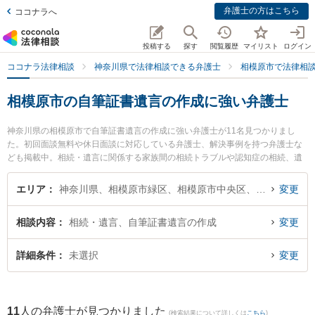
弁護士の方はこちら
ココナラへ
投稿する
探す
閲覧履歴
マイリスト
ログイン
ココナラ法律相談
神奈川県で法律相談できる弁護士
相模原市で法律相
相模原市の自筆証書遺言の作成に強い弁護士
神奈川県の相模原市で自筆証書遺言の作成に強い弁護士が11名見つかりまし
た。初回面談無料や休日面談に対応している弁護士、解決事例を持つ弁護士な
ども掲載中。相続・遺言に関係する家族間の相続トラブルや認知症の相続、遺
産分割等の細かな分野での絞り込み検索もでき便利です。特に吉村法律事務所
の吉村 浩太弁護士や橋本さがみ総合法律事務所の井田 翔太弁護士、虎ノ門法律
エリア
神奈川県、相模原市緑区、相模原市中央区、相模原市南区
変更
経済事務所 相模原支店の原田 裕也弁護士のプロフィール情報や弁護士費用、強
みなどが注目されています。『相模原市で土日や夜間に発生した自筆証書遺言
相談内容
相続・遺言、自筆証書遺言の作成
変更
の作成のトラブルを今すぐに弁護士に相談したい』『自筆証書遺言の作成のト
ラブル解決の実績豊富な近くの弁護士を検索したい』『初回相談無料で自筆証
書遺言の作成を法律相談できる相模原市内の弁護士に相談予約したい』などで
詳細条件
未選択
変更
お困りの相談者さんにおすすめです。
11
人の弁護士が見つかりました
(検索結果について詳しくは
こちら
)