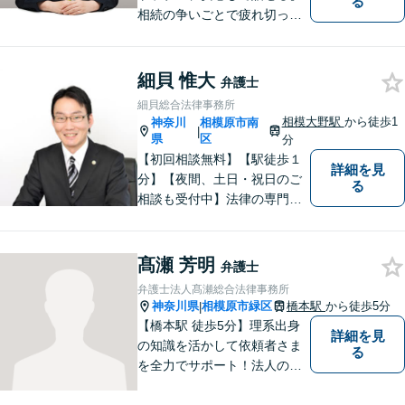
る
相続の争いごとで疲れ切って
しまう前に。女性弁護士が一
貫対応、トラブルの解決を目
指します。遺産分割協議・遺
細貝 惟大
弁護士
留分・調停・裁判にも対応。
細貝総合法律事務所
相模大野駅
から徒歩1
神奈川
相模原市南
|
県
区
分
【初回相談無料】【駅徒歩１
詳細を見
分】【夜間、土日・祝日のご
る
相談も受付中】法律の専門家
が親身にサポートいたしま
す。
髙瀬 芳明
弁護士
弁護士法人髙瀬総合法律事務所
神奈川県
相模原市緑区
橋本駅
から徒歩5分
|
【橋本駅 徒歩5分】理系出身
詳細を見
の知識を活かして依頼者さま
る
を全力でサポート！法人のお
客様も、個人のお客様も、ま