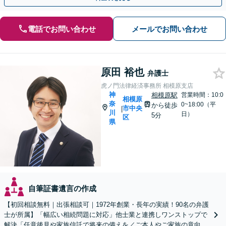
電話でお問い合わせ
メールでお問い合わせ
原田 裕也
弁護士
虎ノ門法律経済事務所 相模原支店
神
相模原駅
営業時間：10:0
相模原
奈
0~18:00（平
から徒歩
市中央
|
川
日）
5分
区
県
自筆証書遺言の作成
【初回相談無料｜出張相談可｜1972年創業・長年の実績！90名の弁護
士が所属】「幅広い相続問題に対応」他士業と連携しワンストップで
解決「任意後見や家族信託で将来の備えを／ご本人やご家族の意向を