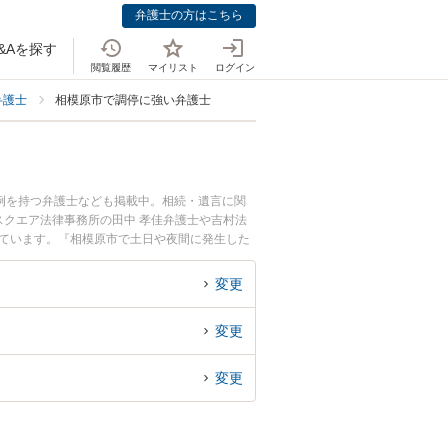
弁護士の方はこちら
&Aを探す
閲覧履歴
マイリスト
ログイン
弁護士
相模原市で調停に強い弁護士
例を持つ弁護士なども掲載中。相続・遺言に関
クエア法律事務所の田中 孝佳弁護士や吉村法
れています。『相模原市で土日や夜間に発生した
』『初回相談無料で遺産分割調停を法律相談でき
変更
変更
変更