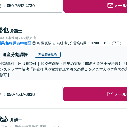
せ
メール
裕也
弁護士
律経済事務所 相模原支店
川県
相模原市中央区
相模原駅
から徒歩5分
営業時間：10:00~18:00（平日）
|
遺産分割調停
料金表を見る
相談無料｜出張相談可｜1972年創業・長年の実績！90名の弁護士が所属】
ンストップで解決「任意後見や家族信託で将来の備えを／ご本人やご家族の
談可】
せ
メール
光彦
弁護士
人アルファ総合法律事務所 新宿オフィス