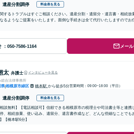
遺産分割調停
料金表を見る
関するトラブルはすぐご相談ください。遺産分割・遺留分・遺言書・相続放
なるようなご提案をいたします。面倒な手続きは全て代行いたしますのでお任
せ
メール
翔太
弁護士
インタビューを見る
み総合法律事務所
川県
相模原市緑区
橋本駅
から徒歩5分
営業時間：09:00~18:00（平日）
|
遺産分割調停
料金表を見る
相談無料】【電話相談可】信頼できる相模原市の税理士や司法書士等と連携
停、相続放棄、使い込み、遺留分、遺言書作成など、どんな些細なことでも
】【橋本駅6分】