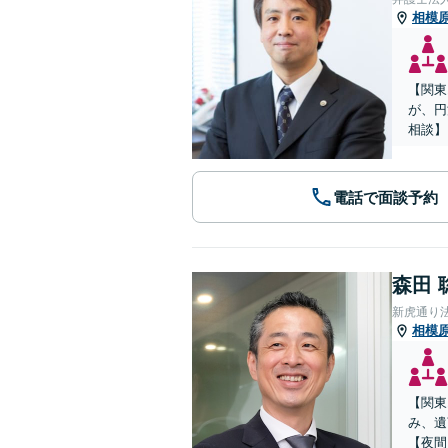
相模
【関東
が、円
相談】
電話で面談予約
森田 
新虎通り
相模
【関東
み、遺
【夜間