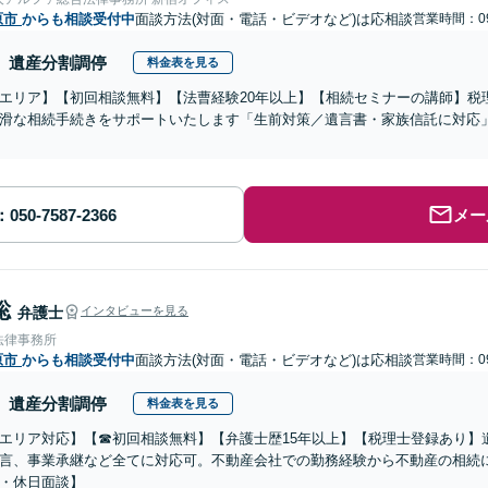
原市
からも相談受付中
面談方法(対面・電話・ビデオなど)は応相談
営業時間：09
遺産分割調停
料金表を見る
エリア】【初回相談無料】【法曹経験20年以上】【相続セミナーの講師】税
滑な相続手続きをサポートいたします「生前対策／遺言書・家族信託に対応
メー
聡
弁護士
インタビューを見る
法律事務所
原市
からも相談受付中
面談方法(対面・電話・ビデオなど)は応相談
営業時間：09
遺産分割調停
料金表を見る
エリア対応】【☎︎初回相談無料】【弁護士歴15年以上】【税理士登録あり
言、事業承継など全てに対応可。不動産会社での勤務経験から不動産の相続
・休日面談】