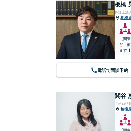
板橋 
弁護士法
相模
【関東
ど、依
ます【
電話で面談予約
関谷 
アポロ法
相模
【関東