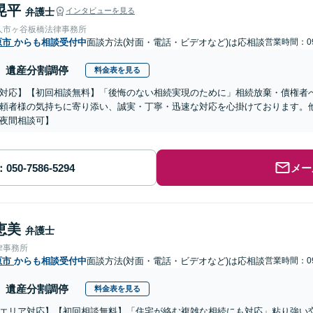
晃平
弁護士
インタビューを見る
人市ヶ谷板橋法律事務所
原市
からも相談受付中
面談方法(対面・電話・ビデオなど)は応相談
営業時間：09
遺産分割調停
料金表を見る
対応】【初回相談無料】「後悔のない相続実現のために」相続放棄・債権者
頼者様の気持ちに寄り添い、誠実・丁寧・迅速な対応を心掛けております。
夜間相談可】
メー
恵美
弁護士
律事務所
原市
からも相談受付中
面談方法(対面・電話・ビデオなど)は応相談
営業時間：09
遺産分割調停
料金表を見る
エリア対応】【初回相談無料】「住宅が絡む複雑な相続にも対応」粘り強い