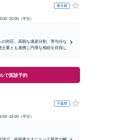
東京都
:00~20:00（平日）
への対応、高額な遺産分割、寄与分な
他士業とも連携し円滑な相続を目指し
ルで面談予約
千葉県
:00~18:00（平日）
交渉で、依頼者さまにとって最良の解