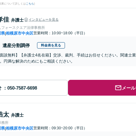
結果について詳しくは
こちら
)
孝佳
弁護士
インタビューを見る
人フォースクエア法律事務所
川県
相模原市中央区
営業時間：10:00~18:00（平日）
|
遺産分割調停
料金表を見る
面談無料】【弁護士4名在籍】交渉、裁判、手続はお任せください。関連士
。円満な解決のためにもご相談ください。
せ
メール
浩太
弁護士
事務所
川県
相模原市中央区
営業時間：09:30~20:00（平日）
|