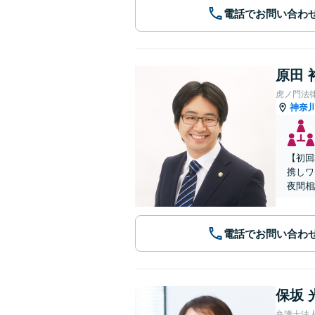
電話でお問い合わ
原田 
虎ノ門法
神奈
【初回
携しワ
夜間相
電話でお問い合わ
保坂 
弁護士法