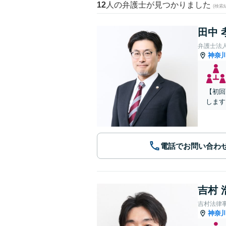
12
人の弁護士が見つかりました
(検索
田中 
弁護士法
神奈
【初回
します
電話でお問い合わ
吉村 
吉村法律
神奈