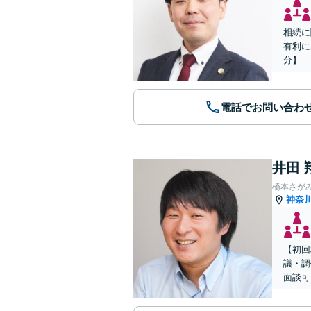
相続に
有利に
分】
電話でお問い合わ
井田 
橋本さが
神奈
【初回
議・調
面談可