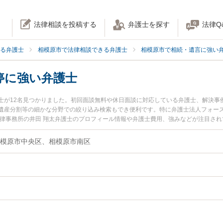
法律相談を投稿する
弁護士を探す
法律Q
る弁護士
相模原市で法律相談できる弁護士
相模原市で相続・遺言に強い
停に強い弁護士
士が12名見つかりました。初回面談無料や休日面談に対応している弁護士、解決事
遺産分割等の細かな分野での絞り込み検索もでき便利です。特に弁護士法人フォース
法律事務所の井田 翔太弁護士のプロフィール情報や弁護士費用、強みなどが注目さ
談したい』『遺産分割調停のトラブル解決の実績豊富な近くの弁護士を検索したい
でお困りの相談者さんにおすすめです。
模原市中央区、相模原市南区