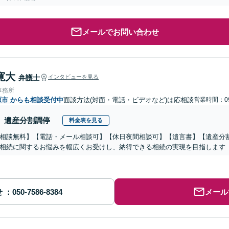
メールでお問い合わせ
寛大
弁護士
インタビューを見る
事務所
原市
からも相談受付中
面談方法(対面・電話・ビデオなど)は応相談
営業時間：09
遺産分割調停
料金表を見る
相談無料】【電話・メール相談可】【休日夜間相談可】【遺言書】【遺産分
相続に関するお悩みを幅広くお受けし、納得できる相続の実現を目指します
せ
メール