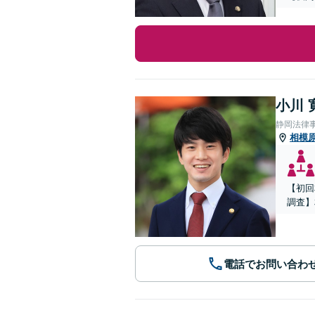
小川 
静岡法律
相模
【初回
調査】
電話でお問い合わ