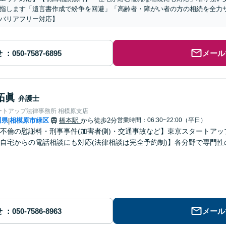
指します「遺言書作成で紛争を回避」「高齢者・障がい者の方の相続を全力
バリアフリー対応】
せ
メール
拓眞
弁護士
ートアップ法律事務所 相模原支店
川県
相模原市緑区
橋本駅
から徒歩2分
営業時間：06:30~22:00（平日）
|
不倫の慰謝料・刑事事件(加害者側)・交通事故など】東京スタートアッ
自宅からの電話相談にも対応(法律相談は完全予約制)】各分野で専門
せ
メール