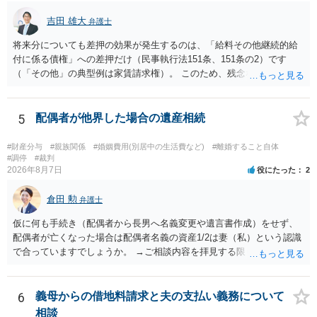
吉田 雄大
弁護士
将来分についても差押の効果が発生するのは、「給料その他継続的給
付に係る債権」への差押だけ（民事執行法151条、151条の2）です
（「その他」の典型例は家賃請求権）。 このため、残念ながらお答え
は否です。つまり、不動産を差し押さえた場合には、申立時までの分
のみが配当の対象です。
5
配偶者が他界した場合の遺産相続
#財産分与
#親族関係
#婚姻費用(別居中の生活費など)
#離婚すること自体
#調停
#裁判
2026年8月7日
役にたった
2
倉田 勲
弁護士
仮に何も手続き（配偶者から長男へ名義変更や遺言書作成）をせず、
配偶者が亡くなった場合は配偶者名義の資産1/2は妻（私）という認識
で合っていますでしょうか。 →ご相談内容を拝見する限りでは、その
認識で合ってはいます。 なお、逆に１/２しか権利がないため、自宅を
完全に所有する場合は、他の相続人に対して自宅の評価額の１/２の代
償金の支払いが必要になります。
6
義母からの借地料請求と夫の支払い義務について
相談