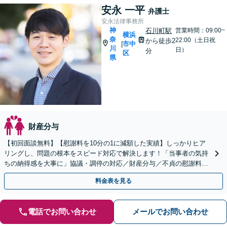
安永 一平
弁護士
安永法律事務所
神
石川町駅
営業時間：09:00~
横浜
奈
22:00（土日祝
から徒歩2
市中
|
川
日）
分
区
県
財産分与
【初回面談無料】【慰謝料を10分の1に減額した実績】しっかりヒア
リングし、問題の根本をスピード対応で解決します！「当事者の気持
ちの納得感を大事に」協議・調停の対応／財産分与／不貞の慰謝料請
求／親権問題など【秘密厳守】【子連れ相談OK】
料金表を見る
電話でお問い合わせ
メールでお問い合わせ