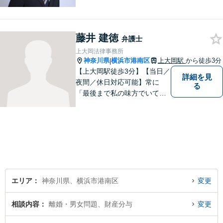
り扱いしております。【掲載
情報の削除交渉】手数料３万
円から承ります。まずはメー
藤井 建徳
ルにて掲載情報のURL等をお
弁護士
送りください。見込み、費用
上大岡法律事務所
等をご案内させていただきま
神奈川県
横浜市港南区
上大岡駅
から徒歩3分
|
す。
【上大岡駅徒歩3分】【当日／
詳細を見
夜間／休日対応可能】常に
る
「最後まで私の味方でいてく
れる」と思っていただけるよ
うな弁護士でいられるように
心がけています。地域密着型
の法律事務所として皆様のお
力になれればと考えておりま
す。
エリア
神奈川県、横浜市港南区
変更
相談内容
離婚・男女問題、財産分与
変更