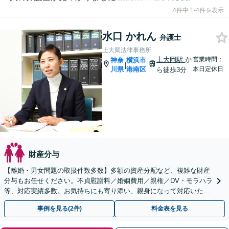
4件中 1-4件を表示
水口 かれん
弁護士
上大岡法律事務所
上大岡駅
か
営業時間：
神奈
横浜市
|
川県
港南区
本日定休日
ら徒歩3分
財産分与
【離婚・男女問題の取扱件数多数】多額の資産分配など、複雑な財産
分与もお任せください。不貞慰謝料／婚姻費用／親権／DV・モラハラ
等、対応実績多数。お気持ちにも寄り添い、親身になって対応いたし
ます【上大岡駅直結】【平日夜間・土日祝相談可】
事例を見る(2件)
料金表を見る