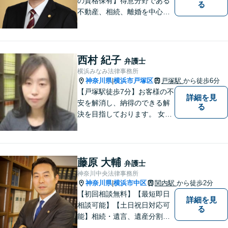
の資格保有】得意分野である
る
不動産、相続、離婚を中心に
様々な分野の業務を行なって
おります。 今まで培ってきた
経験も活かして、依頼者に寄
り添った弁護活動を目指しま
西村 紀子
弁護士
す。 お困りの方はぜひご相談
横浜みなみ法律事務所
ください。
神奈川県
横浜市戸塚区
戸塚駅
から徒歩6分
|
【戸塚駅徒歩7分】お客様の不
詳細を見
安を解消し、納得のできる解
る
決を目指しております。 女性
弁護士ならではの強みを活か
し、相談しやすい環境づくり
に努めています。取扱業務
は、離婚/相続/不動産・建築/
藤原 大輔
弁護士
交通事故/消費者被害等です。
神奈川中央法律事務所
お気軽にご相談ください。
神奈川県
横浜市中区
関内駅
から徒歩2分
|
【初回相談無料】【最短即日
詳細を見
相談可能】【土日祝日対応可
る
能】相続・遺言、遺産分割、
遺留分のご相談、離婚・男女