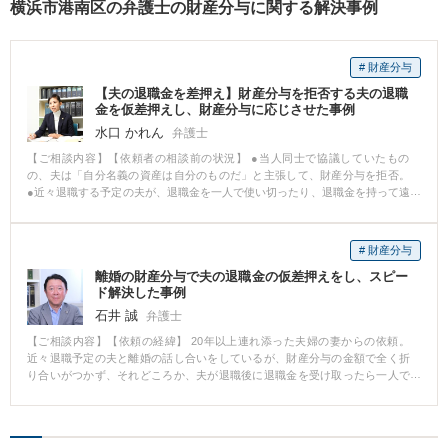
横浜市港南区の弁護士の財産分与に関する解決事例
# 財産分与
【夫の退職金を差押え】財産分与を拒否する夫の退職
金を仮差押えし、財産分与に応じさせた事例
水口 かれん
弁護士
【ご相談内容】【依頼者の相談前の状況】 ●当人同士で協議していたもの
の、夫は「自分名義の資産は自分のものだ」と主張して、財産分与を拒否。
●近々退職する予定の夫が、退職金を一人で使い切ったり、退職金を持って遠
方に行ってしまう可能性もあった。 ●そこで不安に思った妻が当事務所に依
頼。 【解決方法、弁護士が果たした役割】 離婚調停ではなく、まず夫の退職
金を仮差押えするという方針を立て、実行した。 【結果】 ●裁判所が夫の退
# 財産分与
職金を仮差押えすることを認めた。 ●退職金を受け取ることができなくなっ
離婚の財産分与で夫の退職金の仮差押えをし、スピー
た夫は、観念し、その後、妻に対して財産分与することに素直に同意した。
ド解決した事例
【解決のポイント】 ●一般的にはまずは離婚調停を申し立て、それでもダメ
な場合は離婚訴訟を提起するという手段をとります。 ●しかし離婚調停や離
石井 誠
弁護士
婚訴訟は時間がかかりますので、本件ではその間に夫の退職時期が来てしま
【ご相談内容】【依頼の経緯】 20年以上連れ添った夫婦の妻からの依頼。
います。 ●仮に離婚裁判で勝っても、その前に夫が退職金を使い切ってしま
近々退職予定の夫と離婚の話し合いをしているが、財産分与の金額で全く折
えば、依頼者は十分な金銭を得ることができなくなってしまいます。 ●そこ
り合いがつかず、それどころか、夫が退職後に退職金を受け取ったら一人で
で、弁護士は、離婚調停ではなく、まず夫の退職金を仮差押えするという方
使ってしまったり、海外に移住してしまったりするかもしれないとのこと
針を立てました。 ●また、仮差押えは、仮差押えされた側が観念し、結果と
で、当事務所を訪問し弁護士と相談するに至った。 【当事務所の対応】 夫の
して訴訟をせずに早期に解決できるということもよくあります。
退職が半年後に迫っており、離婚調停や離婚裁判をしていると、離婚問題の
解決が夫の退職に間に合わないかもしれない状況であった。 そこで、夫が退