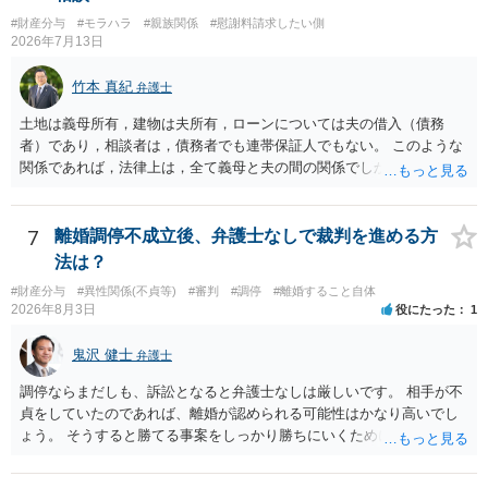
#財産分与
#モラハラ
#親族関係
#慰謝料請求したい側
2026年7月13日
竹本 真紀
弁護士
土地は義母所有，建物は夫所有，ローンについては夫の借入（債務
者）であり，相談者は，債務者でも連帯保証人でもない。 このような
関係であれば，法律上は，全て義母と夫の間の関係でしかありませ
ん。 夫と義母の間で，建物建築目的での使用貸借契約（無償で使用さ
せる）がされていたのでしょうかね。 いずれにしても，使用貸借では
なくて賃貸借にするというのであれば，夫と義母の関係でしかありま
7
離婚調停不成立後、弁護士なしで裁判を進める方
せん。 これが法律上の話です。 「夫にこうなったのはお前のせいなん
法は？
だからお前が払えよ！と怒鳴られました。」 こうなった経緯は不明で
#財産分与
#異性関係(不貞等)
#審判
#調停
#離婚すること自体
すが，法律上は，夫と義母の間の話ですから，二人で賃料等の合意を
2026年8月3日
役にたった
1
するか否かを決め，夫が義母に支払をするだけのことです。この合意
をしない場合に，義母がどのような選択をするかは，義母の判断でし
鬼沢 健士
弁護士
かありません（抵当権の解除の話をしているようですが）。 夫が賃料
の支払を相談者に請求したとしても，法律上の支払義務は生じませ
調停ならまだしも、訴訟となると弁護士なしは厳しいです。 相手が不
ん。変な賃貸借契約書（なぜか，賃借人が相談者になっているなど）
貞をしていたのであれば、離婚が認められる可能性はかなり高いでし
が作成されない限り，相談者に負担は生じないのです。にもかかわら
ょう。 そうすると勝てる事案をしっかり勝ちにいくためにも弁護士委
ず，請求してくるのだとすれば，そのような請求を押し付けてくる夫
任を強くおすすめします。
について，どのように評価するかの話になると思います。 抵当権の解