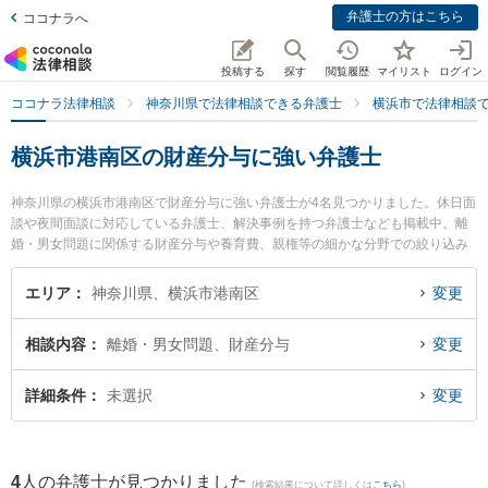
弁護士の方はこちら
ココナラへ
投稿する
探す
閲覧履歴
マイリスト
ログイン
ココナラ法律相談
神奈川県で法律相談できる弁護士
横浜市で法律相談
横浜市港南区の財産分与に強い弁護士
神奈川県の横浜市港南区で財産分与に強い弁護士が4名見つかりました。休日面
談や夜間面談に対応している弁護士、解決事例を持つ弁護士なども掲載中。離
婚・男女問題に関係する財産分与や養育費、親権等の細かな分野での絞り込み
検索もでき便利です。特に上大岡法律事務所の水口 かれん弁護士や上大岡法律
事務所の石井 誠弁護士、上大岡港南法律事務所の福島 利宗弁護士のプロフィー
エリア
神奈川県、横浜市港南区
変更
ル情報や弁護士費用、強みなどが注目されています。『横浜市港南区で土日や
夜間に発生した財産分与のトラブルを今すぐに弁護士に相談したい』『財産分
相談内容
離婚・男女問題、財産分与
変更
与のトラブル解決の実績豊富な近くの弁護士を検索したい』『初回相談無料で
財産分与を法律相談できる横浜市港南区内の弁護士に相談予約したい』などで
お困りの相談者さんにおすすめです。
詳細条件
未選択
変更
4
人の弁護士が見つかりました
(検索結果について詳しくは
こちら
)