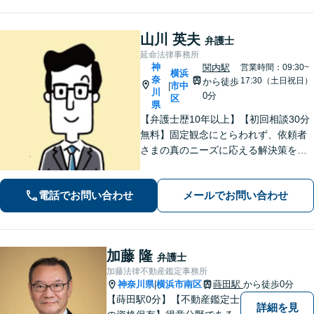
山川 英夫
弁護士
延命法律事務所
神
関内駅
営業時間：09:30~
横浜
奈
17:30（土日祝日）
から徒歩
市中
|
川
0分
区
県
【弁護士歴10年以上】【初回相談30分
無料】固定観念にとらわれず、依頼者
さまの真のニーズに応える解決策を導
きます！不動産会社の顧問経験や、他
士業との連携で不動産トラブルや相続
電話でお問い合わせ
メールでお問い合わせ
問題にワンストップの対応も可能【WE
B面談対応】【関内駅3分】
加藤 隆
弁護士
加藤法律不動産鑑定事務所
神奈川県
横浜市南区
蒔田駅
から徒歩0分
|
【蒔田駅0分】【不動産鑑定士
詳細を見