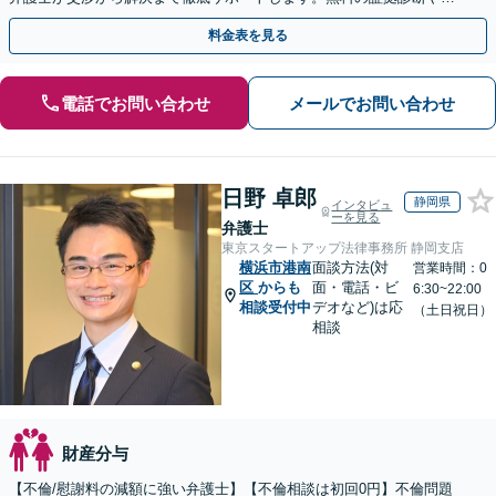
手金の返還保証もありますので安心してご相談ください。
料金表を見る
電話でお問い合わせ
メールでお問い合わせ
日野 卓郎
静岡県
インタビュ
ーを見る
弁護士
東京スタートアップ法律事務所 静岡支店
横浜市港南
面談方法(対
営業時間：0
区
からも
面・電話・ビ
6:30~22:00
相談受付中
デオなど)は応
（土日祝日）
相談
財産分与
【不倫/慰謝料の減額に強い弁護士】【不倫相談は初回0円】不倫問題