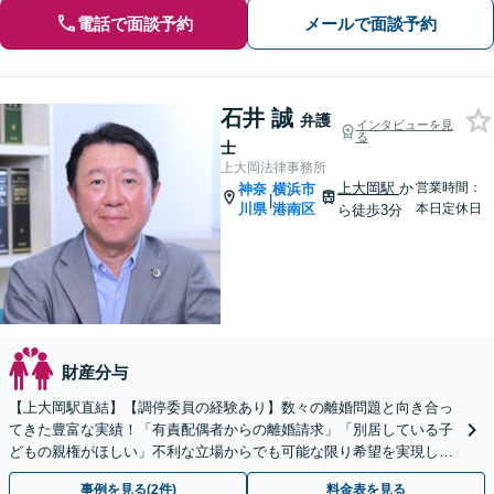
電話で面談予約
メールで面談予約
石井 誠
弁護
インタビューを見
る
士
上大岡法律事務所
上大岡駅
か
営業時間：
神奈
横浜市
|
川県
港南区
本日定休日
ら徒歩3分
財産分与
【上大岡駅直結】【調停委員の経験あり】数々の離婚問題と向き合っ
てきた豊富な実績！「有責配偶者からの離婚請求」「別居している子
どもの親権がほしい」不利な立場からでも可能な限り希望を実現しま
す【完全個室対応】【子連れ相談可】【ビデオ面談対応】
事例を見る(2件)
料金表を見る