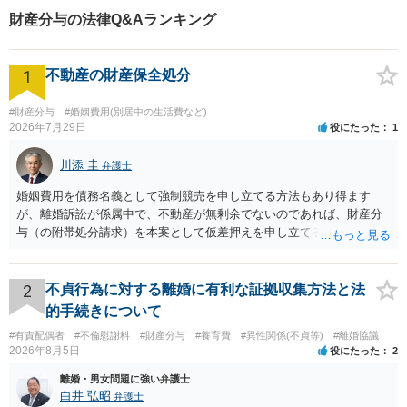
職時にもらう予定の退職金を仮差押えすることにした。 裁判所に提出する申
財産分与の法律Q&Aランキング
立書には、夫が退職金を財産分与の対象とすることを争っていること、それ
までの渡航歴や言動から海外移住がかなり現実的であることなどについて詳
細な事情を書いた。 【結果】 仮差押えの申立てが認められ、裁判所から仮差
1
押え命令が出され、仮差押え命令が解除されない限り、夫は会社から退職金
不動産の財産保全処分
を支払ってもらえない状態となった。 その後に、弁護士が妻の代理人となっ
て、夫との離婚協議を再開した。観念した夫は、妻の要求額に近い金額を分
#財産分与
#婚姻費用(別居中の生活費など)
与することに同意し、無事に協議離婚が成立した。
2026年7月29日
役にたった
1
川添 圭
弁護士
婚姻費用を債務名義として強制競売を申し立てる方法もあり得ます
が、離婚訴訟が係属中で、不動産が無剰余でないのであれば、財産分
与（の附帯処分請求）を本案として仮差押えを申し立てる（法的には
審判前保全処分の扱いになるので管轄は家庭裁判所）という方法も考
えられます。弁護士へ依頼しているのであれば、担当弁護士とよく相
談してください。
2
不貞行為に対する離婚に有利な証拠収集方法と法
的手続きについて
#有責配偶者
#不倫慰謝料
#財産分与
#養育費
#異性関係(不貞等)
#離婚協議
2026年8月5日
役にたった
2
離婚・男女問題に強い弁護士
白井 弘昭
弁護士