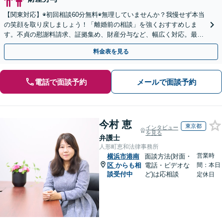
【関東対応】◉初回相談60分無料◉無理していませんか？我慢せず本当
の笑顔を取り戻しましょう！「離婚前の相談」を強くおすすめしま
す。不貞の慰謝料請求、証拠集め、財産分与など、幅広く対応。最善
の解決をご提案し、最後まで丁寧にサポート【完全個室】
料金表を見る
電話で面談予約
メールで面談予約
今村 恵
東京都
インタビュー
を見る
弁護士
人形町恵和法律事務所
営業時
横浜市港南
面談方法(対面・
区
からも相
電話・ビデオな
間：本日
談受付中
ど)は応相談
定休日