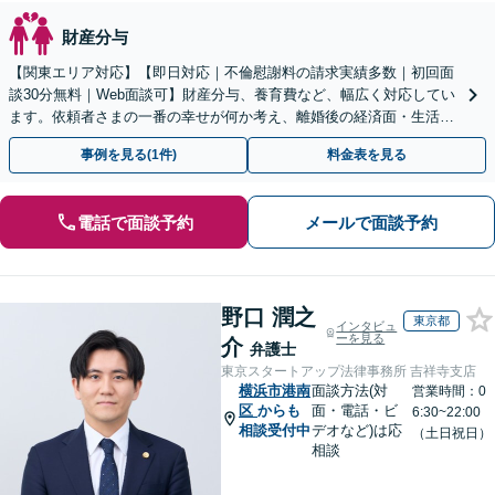
財産分与
【関東エリア対応】【即日対応｜不倫慰謝料の請求実績多数｜初回面
談30分無料｜Web面談可】財産分与、養育費など、幅広く対応してい
ます。依頼者さまの一番の幸せが何か考え、離婚後の経済面・生活面
を踏まえた最善の解決策をご提案【休日・夜間面談可】
事例を見る(1件)
料金表を見る
電話で面談予約
メールで面談予約
野口 潤之
東京都
インタビュ
ーを見る
介
弁護士
東京スタートアップ法律事務所 吉祥寺支店
横浜市港南
面談方法(対
営業時間：0
区
からも
面・電話・ビ
6:30~22:00
相談受付中
デオなど)は応
（土日祝日）
相談