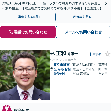
の相談は毎月100件以上、不倫トラブルで慰謝料請求されたら弁護士
へ無料相談。【電話相談でご契約まで対応可/来所不要】【全国対応】
事例を見る(1件)
料金表を見る
電話でお問い合わせ
メールでお問い合わせ
林 正和
弁護士
東京都
ベーグル法律事務所
営業時
横浜市港南
面談方法(対面・
区
からも相
電話・ビデオな
間：本日
談受付中
ど)は応相談
定休日
財産分与