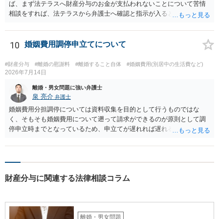
ば、まず法テラスへ財産分与のお金が支払われないことについて苦情
相談をすれば、法テラスから弁護士へ確認と指示が入ると思います。
その上で、所属する弁護士会の市民窓口へ連絡することも考えられま
す。
10
婚姻費用調停申立てについて
#財産分与
#離婚の慰謝料
#離婚すること自体
#婚姻費用(別居中の生活費など)
2026年7月14日
離婚・男女問題に強い弁護士
泉 亮介
弁護士
婚姻費用分担調停については資料収集を目的として行うものではな
く、そもそも婚姻費用について遡って請求ができるのが原則として調
停申立時までとなっているため、申立てが遅れれば遅れるほど、遡れ
る期間に差が出てしまうのを防ぐためです。 また、離婚調停と違い、
婚姻費用については調停で話がまとまらなかった場合に審判で裁判所
の判断が出るため、終局的な解決が見込めます。 弁護士に一度相談さ
れた方が良いでしょう。
財産分与に関連する法律相談コラム
離婚・男女問題