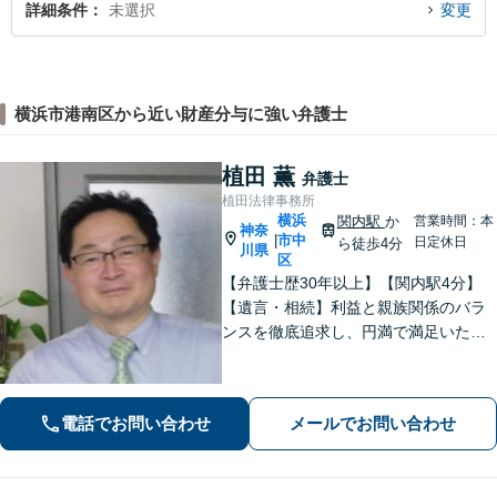
詳細条件
未選択
変更
横浜市港南区から近い財産分与に強い弁護士
植田 薫
弁護士
植田法律事務所
横浜
関内駅
か
営業時間：本
神奈
市中
|
日定休日
ら徒歩4分
川県
区
【弁護士歴30年以上】【関内駅4分】
【遺言・相続】利益と親族関係のバラ
ンスを徹底追求し、円満で満足いただ
ける解決を【借金・債務整理】2度目の
自己破産や法人の破産もおまかせくだ
さい【法テラス利用可】【電話／メー
電話でお問い合わせ
メールでお問い合わせ
ル／ビデオ面談可】