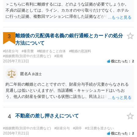
＞こちらに有利に離婚するには、どのような証拠が必要でしょうか。
不貞の証拠としては、ライン、カカオのやり取りだけでなく、ホテル
に行った証拠、複数回マンションに滞在した証拠などが有効です。 不
貞の証拠があれば、離婚をさらに有利に進める（離婚したい時期に離
婚する、慰謝料をとるなど）ことができると思われます。 ただし、不
貞発覚後、長期間同居を続けると、不貞を許したとの評価につながる
3
離婚後の元配偶者名義の銀行通帳とカードの処分
場合がありますので、ご注意ください。 以上、ご参考まで。
方法について
#財産分与
#養育費
#離婚すること自体
#離婚の慰謝料
#婚姻費用(別居中の生活費など)
#親権
2026年7月13日
役にたった
2
匿名A
弁護士
約二年前の離婚とのことですので、財産分与手続が元妻からなされる
見通しは低いといえますが、当該通帳・キャッシュカードはいちお
う、他人の財産を保管している状態に該当し、民法上は事務管理（597
条）が成立しているとはいえます。 現実に問題になることはさほど考
えにくくとも、表だってのお答えとしては元妻の了解なく処分するこ
とはできないというお答えになってしまいます。
4
不動産の差し押さえについて
#婚姻費用(別居中の生活費など)
#財産分与
#調停
#生活費を渡さない
2026年7月21日
役にたった
2