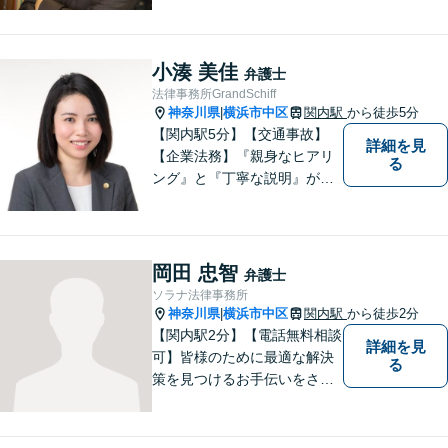
問題、不動産に関するご相談
等、お気軽にご連絡くださ
い。損のない、適切な、早期
小湊 美佳
弁護士
解決方法をご提案し、事件解
法律事務所GrandSchiff
決のため尽力いたします。
神奈川県
横浜市中区
関内駅
から徒歩5分
|
【関内駅5分】【交通事故】
詳細を見
【企業法務】『親身なヒアリ
る
ング』と『丁寧な説明』がモ
ットーです。アフターケアと
予防策を含めた「トータルサ
ポート」をお届けします！依
頼者様が安心して将来を過ご
岡田 忠智
弁護士
せるようになるための支援を
ソラナ法律事務所
いたします。
神奈川県
横浜市中区
関内駅
から徒歩2分
|
【関内駅2分】【電話無料相談
詳細を見
可】皆様のために最適な解決
る
策を見つけるお手伝いをさせ
ていただきます。様々な問題
や困難を抱える皆様のお手伝
いをし、温かみ溢れる法的サ