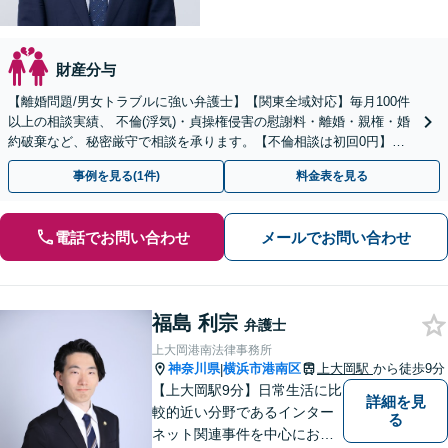
財産分与
【離婚問題/男女トラブルに強い弁護士】【関東全域対応】毎月100件
以上の相談実績、 不倫(浮気)・貞操権侵害の慰謝料・離婚・親権・婚
約破棄など、秘密厳守で相談を承ります。【不倫相談は初回0円】
【電話相談でご契約まで対応可/来所不要】
事例を見る(1件)
料金表を見る
電話でお問い合わせ
メールでお問い合わせ
福島 利宗
弁護士
上大岡港南法律事務所
神奈川県
横浜市港南区
上大岡駅
から徒歩9分
|
【上大岡駅9分】日常生活に比
詳細を見
較的近い分野であるインター
る
ネット関連事件を中心にお取