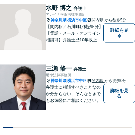
ポートを提供します。どうぞ
水野 博之
弁護士
お気軽にご相談ください。
アレイナ横浜法律事務所
神奈川県
横浜市中区
関内駅
から徒歩5分
|
【関内駅／石川町駅徒歩5分】
詳細を見
【電話・メール・オンライン
る
相談可】弁護士歴10年以上！
離婚分野に精通する弁護士。
神奈川県密着の事務所で、地
域の方のお困りごとを解決し
てまいります。まずはお気軽
三瀬 修一
弁護士
にご相談を！【法テラス対応
延命法律事務所
可】
神奈川県
横浜市中区
関内駅
から徒歩0分
|
弁護士に相談すべきことなの
詳細を見
か分からない、そんなときで
る
もお気軽にご相談ください。