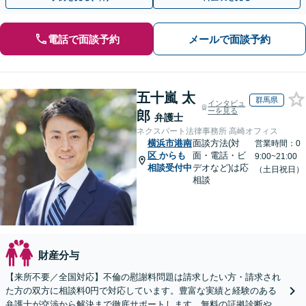
電話で面談予約
メールで面談予約
五十嵐 太
群馬県
インタビュ
ーを見る
郎
弁護士
ネクスパート法律事務所 高崎オフィス
横浜市港南
面談方法(対
営業時間：0
区
からも
面・電話・ビ
9:00~21:00
相談受付中
デオなど)は応
（土日祝日）
相談
財産分与
【来所不要／全国対応】不倫の慰謝料問題は請求したい方・請求され
た方の双方に相談料0円で対応しています。豊富な実績と経験のある
弁護士が交渉から解決まで徹底サポートします。無料の証拠診断や着