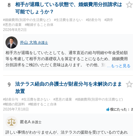
除は，金融機関（担保権者）の方が応じることがないと思います。ロ
8
相手が退職している状態で、婚姻費用分担請求は
ーンの支払いもしなければ，抵当権が実行されて土地が売却されて
可能でしょうか？
（おそらく，建物も共同担保に入っていると思うので，競売自体はさ
ほど問題ありません。）売却代金が建物のローンに充当され，残額は
#婚姻費用(別居中の生活費など)
#生活費を渡さない
#財産分与
#調停
#悪意の遺棄
#離婚すること自体
名義人である夫に請求されることになります。相談者は，債務に関係
2026年8月2日
なく，連帯保証人でもありませんので，負担する理由がありません。
離婚については，相手方が離婚したいようですから，離婚自体はこち
外山 大地
弁護士
らの意思次第だと思います。慰謝料を請求する際に，この不動産の経
過も含めて，どのように相談者が精神的苦痛を受けたかの際に述べて
相手方が退職をしていたとしても、通常直近の給与明細や年金受給額
いく事情になると思います。 法律問題より，夫婦間の問題（離婚の問
等を考慮して相手方の基礎収入を算定することになるため、婚姻費用
題）の方がウェイトが大きいような問題のような印象を受けました。
分担請求をご検討いただく意味はあります。 その他、別居の経緯、質
だからこそ，夫に対する話ではなく，全て相談者に向いているように
問者様の年収、監護されているお子様がいるかといった事情をふまえ
思うのです。
て、ご検討いただくのが良いかと思います。
9
法テラス経由の弁護士が財産分与を未解決のまま
放置
#財産分与
#生活費を渡さない
#悪意の遺棄
#婚姻費用(別居中の生活費など)
#離婚の慰謝料
#離婚すること自体
2026年7月18日
役にたった
2
匿名A
弁護士
詳しい事情がわかりませんが、法テラスの援助を受けているのであれ