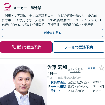
メーカー・製造業
【関東エリア対応】中小企業診断士やFPなどの資格を活かし、多角的
にサポートいたします。人材系・SNS広告運用代行・コンテンツ作成
代行に関わるご相談や労働問題、債権回収、契約書関係など業界業種
から規模に関わらず対応可能【初回相談無料】
料金表を見る
電話で面談予約
メールで面談予約
佐藤 宏和
東京都
インタビュ
ーを見る
弁護士
甲本・佐藤法律会計事務所
営業時
横浜市西区
面談方法(対面・
からも相談
電話・ビデオな
間：本日
受付中
ど)は応相談
定休日