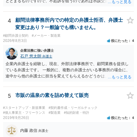
とどまるものですので、不起訴を狙うのであれば示談交渉はされた方
が良いでしょう。
4
顧問法律事務所内での特定の弁護士拒否、弁護士
変更はあり？一般論でも構いません。
#顧問弁護士契約
#メーカー・製造業
2026年8月3日
役にたった
4
企業法務に強い弁護士
石戸 悠太朗
弁護士
企業内弁護士を経験し、現在、外部法律事務所で、顧問業務を提供し
ている弁護士です。 一般的に、複数の弁護士がいる事務所の場合に、
途中から他の弁護士に担当を変えてもらえるかどうかは、当該事務所
の代表の判断に委ねられています。 もっとも、代表としても、依頼者
が不満を抱いている弁護士を担当にすることは望ましくないため、別
の弁護士に変更するのが通常でしょう。それでも、担当弁護士を変え
5
市販の温泉の素を詰め替えて販売
てくれない場合は、他の弁護士の担当案件が一般で担当を変えられな
いなどの事情があるかと思います。 担当弁護士が変わらず、仕事内容
#スタートアップ・新規事業
#契約書作成・リーガルチェック
も改善されない場合には、決済権限を持つ上司に相談し、顧問契約自
#個人事業主・フリーランス
#製造業
#知的財産・特許
2019年9月26日
役にたった
4
体を見直すのが一番かと思います。
内藤 政信
弁護士