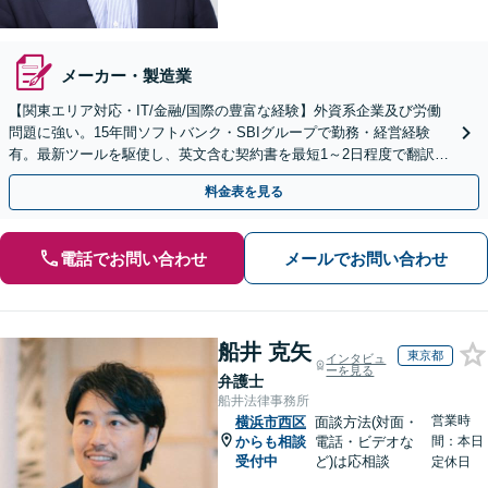
メーカー・製造業
【関東エリア対応・IT/金融/国際の豊富な経験】外資系企業及び労働
問題に強い。15年間ソフトバンク・SBIグループで勤務・経営経験
有。最新ツールを駆使し、英文含む契約書を最短1～2日程度で翻訳・
レビュー。大手中小・外資系企業の顧問可
料金表を見る
電話でお問い合わせ
メールでお問い合わせ
船井 克矢
東京都
インタビュ
ーを見る
弁護士
船井法律事務所
営業時
横浜市西区
面談方法(対面・
からも相談
電話・ビデオな
間：本日
受付中
ど)は応相談
定休日