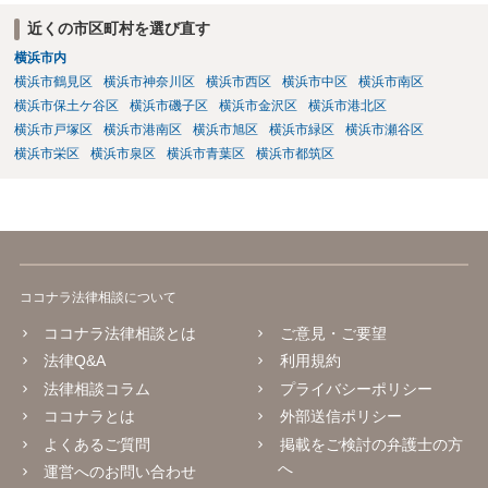
定できていなかった等の事情がある場合には、立証のための証拠がな
近くの市区町村を選び直す
い状態であり、果たしてお客様側で貴社の過失や商品の品質の契約不
横浜市内
適合を立証できたのか疑義があるように思います。 貴社は、製造及
び通販等での販売をなされているようであり、購入するお客様（消費
横浜市鶴見区
横浜市神奈川区
横浜市西区
横浜市中区
横浜市南区
者）の層•範囲も県内に留まらない全国規模の可能性もあるのではない
横浜市保土ケ谷区
横浜市磯子区
横浜市金沢区
横浜市港北区
かとご推察致します。 今後、同様•類似のケースやさらなるハードケ
横浜市戸塚区
横浜市港南区
横浜市旭区
横浜市緑区
横浜市瀬谷区
ースが生じる可能性に備え、①法務体制の整備•拡充（顧問弁護士の導
横浜市栄区
横浜市泉区
横浜市青葉区
横浜市都筑区
入、社内法務担当の育成、専門家等による研修•勉強会の実施など）、
②製造工程、製品表示、通販サイトの内容等のリーガルチェック等の
予防法務も心掛けてみて下さい。
ココナラ法律相談について
ココナラ法律相談とは
ご意見・ご要望
法律Q&A
利用規約
法律相談コラム
プライバシーポリシー
ココナラとは
外部送信ポリシー
よくあるご質問
掲載をご検討の弁護士の方
へ
運営へのお問い合わせ