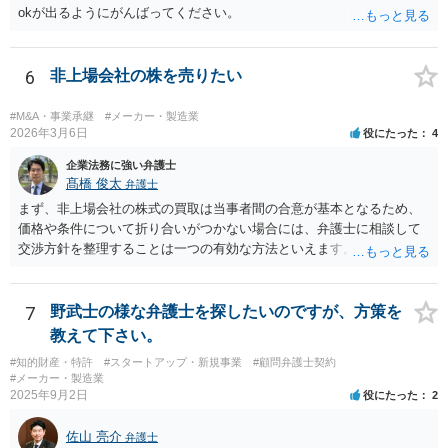
okが出るようにがんばってください。
6
非上場会社の株を売りたい
#M&A・事業承継
#メーカー・製造業
2026年3月6日
役にたった
4
企業法務に強い弁護士
髙橋 俊太
弁護士
まず、非上場会社の株式の買取は当事者間の合意が基本となるため、
価格や条件について折り合いがつかない場合には、弁護士に相談して
交渉方針を整理することは一つの有効な方法といえます。特に、株価
算定方法の妥当性や会社法上の手続、会社側の対応が適切かどうかと
いった点は専門的な判断を要することが多く、第三者の専門家が入る
ことで交渉が整理されることもあります。 もっとも、株主が単に「会
7
野武士の様な弁護士を探したいのですが、方策を
社に買い取ってほしい」と希望しているだけでは、会社に当然の買取
教えて下さい。
義務が生じるわけではありません。非上場会社の株式に譲渡制限が付
#知的財産・特許
#スタートアップ・新規事業
#顧問弁護士契約
されている場合には、会社法136条に基づき、第三者への株式譲渡につ
#メーカー・製造業
いて会社に承認を求める「譲渡承認請求」という手続との関係が問題
2025年9月2日
役にたった
2
になることがあります。会社が譲渡を承認しない場合には、会社また
は会社が指定する者が当該株式を買い取るべき者として指定されるこ
佐山 亮介
弁護士