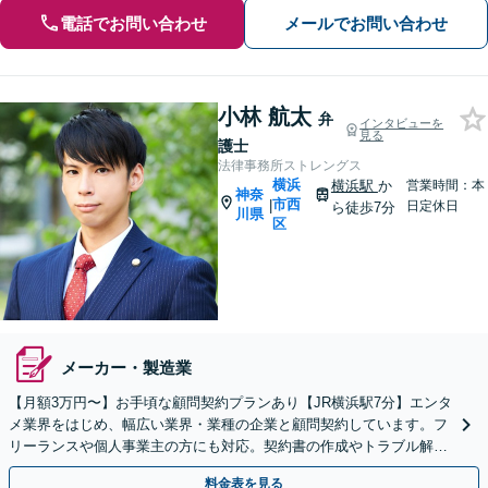
電話でお問い合わせ
メールでお問い合わせ
小林 航太
弁
インタビューを
見る
護士
法律事務所ストレングス
横浜
横浜駅
か
営業時間：本
神奈
市西
|
日定休日
ら徒歩7分
川県
区
メーカー・製造業
【月額3万円〜】お手頃な顧問契約プランあり【JR横浜駅7分】エンタ
メ業界をはじめ、幅広い業界・業種の企業と顧問契約しています。フ
リーランスや個人事業主の方にも対応。契約書の作成やトラブル解決
はお任せください
料金表を見る