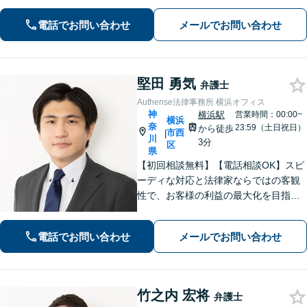
応。セカンドオピニオンも歓迎【交通
事故】示談金額の無料診断サービスを
電話でお問い合わせ
メールでお問い合わせ
実施しています【夜間・休日面談】
【完全個室】【横浜駅5分】
堅田 勇気
弁護士
Authense法律事務所 横浜オフィス
神
横浜駅
営業時間：00:00~
横浜
奈
23:59（土日祝日）
から徒歩
市西
|
川
3分
区
県
【初回相談無料】【電話相談OK】スピ
ーディな対応と法律家ならではの客観
性で、お客様の利益の最大化を目指し
ます！相続人が30人以上の案件など、
複雑な相続案件の豊富な解決実績あり
電話でお問い合わせ
メールでお問い合わせ
【完全個室対応】【子連れ相談可】
竹之内 宏将
弁護士