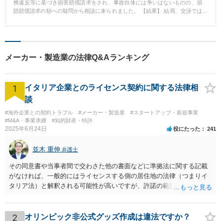
務違反等に基づき損害賠償請求をされ、事故自体には争いはないものの、損
賠賠償請求の額への疑問から相談に来られました。 【結果】 結局、交渉では
折り合いがつかず、訴訟に移行しましたが、依頼者が納得できる金額での和
解が成立しました。 【先生のコメント】 業務中の事故であることや、会社に
事故の責任があることには争いはないものの、損害賠償請求額に疑問がある
という相談は多いです。 弁護士にご依頼頂ければ、損害賠償額が適正な金額
になるように、交渉、訴訟対応をさせて頂きます。
メーカー・製造業の法律Q&Aランキング
1
イタリア企業とのライセンス契約に関する法律相
談
#海外企業との契約トラブル
#メーカー・製造業
#スタートアップ・新規事業
#M&A・事業承継
#知的財産・特許
2025年6月24日
役にたった
241
並木 重伸
弁護士
その同意書や当事者間で交わさた他の書面などに準拠法に関する記載
がなければ、一般的にはライセンスする側の居住地の法律（つまりイ
タリア法）と解釈される可能性が高いですが、許諾の範囲が日本国内
に限定されているなどの事情がある場合には、日本法となる可能性も
あります。 なお、仮に日本法になるとしても、新しい会社との間で契
約が有効かどうかは、ライセンスされた権利の種類（著作権、商標
2
オリンピック非公式グッズ作成は違法ですか？