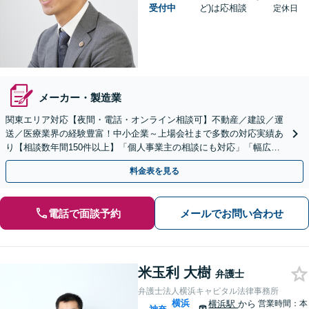
受付中
ど)は応相談
定休日
メーカー・製造業
関東エリア対応【夜間・電話・オンライン相談可】不動産／建設／運
送／医療業界の経験豊富！中小企業～上場会社まで多数の対応実績あ
り【相談数年間150件以上】「個人事業主の相談にも対応」「幅広い
顧問プランをご用意／従業員・ご家族様の無料相談あり」
料金表を見る
電話で面談予約
メールでお問い合わせ
米玉利 大樹
弁護士
弁護士法人横浜キャピタル法律事務所
横浜
横浜駅
から
営業時間：本