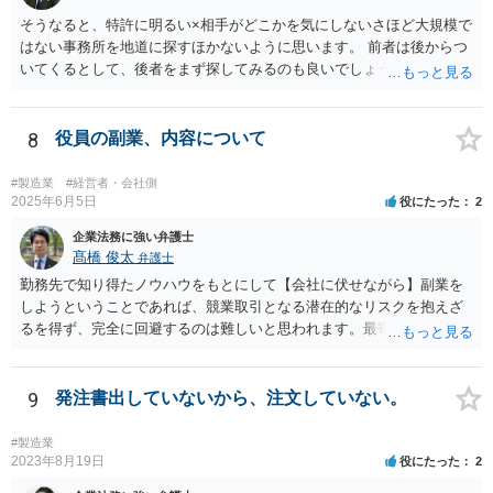
とになり、その中で株式買取の問題が生じることがあります。 そのた
め、会社との価格交渉がまとまらない場合には、第三者への譲渡を前
そうなると、特許に明るい×相手がどこかを気にしないさほど大規模で
提とした譲渡承認請求という手続を検討する余地があるかどうかを含
はない事務所を地道に探すほかないように思います。 前者は後からつ
めて整理することになります。もっとも、具体的な対応は、定款の内
いてくるとして、後者をまず探してみるのも良いでしょう。
容や会社の機関設計等によっても変わり得るため、個別事情を踏まえ
た検討が必要となります。 （会社側から見た手続等については、拙筆
ではありますが、下記が参考になるかもしれません。 https://keiyaku-
8
役員の副業、内容について
watch.jp/chokoben/media/transfer-restrictedstock） なお、弁護士を探
す場合の検索ワードとしては、「会社法 弁護士」「企業法務 弁護
#製造業
#経営者・会社側
士」「株式買取 弁護士」「株式評価 弁護士」「少数株主 弁護
2025年6月5日
役にたった
2
士」などが考えられます。非上場株式の評価や株主間紛争は企業法務
企業法務に強い弁護士
分野に含まれることが多いため、企業法務や会社法を取り扱っている
髙橋 俊太
弁護士
弁護士を探すのが一般的でしょう。
勤務先で知り得たノウハウをもとにして【会社に伏せながら】副業を
しようということであれば、競業取引となる潜在的なリスクを抱えざ
るを得ず、完全に回避するのは難しいと思われます。最寄りの弁護士
などに具体的な事情を説明した上で、個別に相談することをお勧めい
たします。
9
発注書出していないから、注文していない。
#製造業
2023年8月19日
役にたった
2