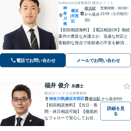
Authense法律事務所 横浜オフィス
神
横浜駅
営業時間：00:00~
横浜
奈
23:59（土日祝日）
から徒歩
市西
|
川
3分
区
県
【初回相談無料】【電話相談OK】相続
案件の豊富な弁護士が、迅速な対応と
客観的な視点で依頼者の不安を解消し
ます。国外在住の相手方との交渉もお
任せください！【完全個室対応】【子
電話でお問い合わせ
メールでお問い合わせ
連れ相談可】
福井 俊介
弁護士
横浜ターミナル法律事務所
神奈川県
横浜市西区
横浜駅
から徒歩6分
|
【初回相談無料】【当日・夜
詳細を見
間・休日相談可能】【徹底的
る
なフォローで安心してお任せ
いただけます】 私の理念は、
「皆様が日常生活を取り戻す