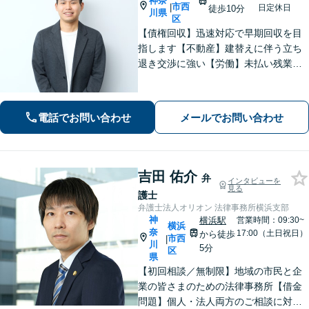
神奈
市西
|
日定休日
徒歩10分
川県
区
【債権回収】迅速対応で早期回収を目
指します【不動産】建替えに伴う立ち
退き交渉に強い【労働】未払い残業代
請求や不当解雇に対応。立ち退き・残
業代・100万円以上の債権回収に注力。
Web面談も可能ですのでまずはご相談
電話でお問い合わせ
メールでお問い合わせ
ください。
吉田 佑介
弁
インタビューを
見る
護士
弁護士法人オリオン 法律事務所横浜支部
神
横浜駅
営業時間：09:30~
横浜
奈
17:00（土日祝日）
から徒歩
市西
|
川
5分
区
県
【初回相談／無制限】地域の市民と企
業の皆さまのための法律事務所【借金
問題】個人・法人両方のご相談に対