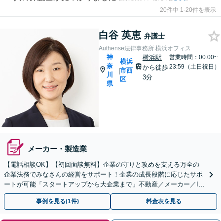
20件中 1-20件を表示
白谷 英恵
弁護士
Authense法律事務所 横浜オフィス
神
横浜駅
営業時間：00:00~
横浜
奈
23:59（土日祝日）
から徒歩
市西
|
川
3分
区
県
メーカー・製造業
【電話相談OK】【初回面談無料】企業の守りと攻めを支える万全の
企業法務でみなさんの経営をサポート！企業の成長段階に応じたサポ
ートが可能「スタートアップから大企業まで」不動産／メーカー／IT
ほか幅広く【横浜駅3分】
事例を見る(1件)
料金表を見る