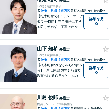
弁護士
法の著書執筆】
LM総合法律事務所
神奈川県
横浜市西区
桜木町駅
から徒歩5分
|
【桜木町駅5分／ランドマーク
詳細を見
タワー43階】専門用語はでき
る
る限り使わず、丁寧でわかり
やすい説明を心がけていま
す！複雑な案件の場合でも複
数の弁護士でチームを作り、
山下 知希
誠心誠意対応いたします。
弁護士
【初回相談45分無料】【完全
LM総合法律事務所
個室で対応】
神奈川県
横浜市西区
桜木町駅
から徒歩5分
|
【桜木町駅/みなとみらい駅 5
詳細を見
分】【初回相談無料】行政や
る
教育の現場で培った「人の話
に丁寧に耳を傾ける姿勢」を
大切にしています。どんな小
さなことでも安心してお話し
川島 俊郎
ください。「相談してよかっ
弁護士
た」と思える解決を共に目指
横浜セントラル法律事務所
します。
神奈川県
横浜市西区
横浜駅
から徒歩5分
|