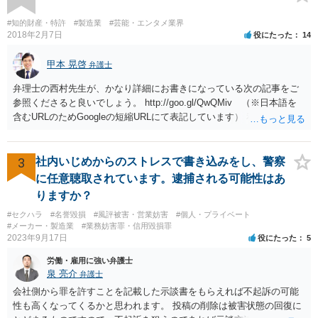
権、特許権など）や契約の時期などを見て判断する必要があります。
いずれにせよ具体的事情が分からないと確定的な回答は難しいと思わ
#知的財産・特許
#製造業
#芸能・エンタメ業界
れますので、弁護士に直接相談されることをお勧めします。
2018年2月7日
役にたった
14
甲本 晃啓
弁護士
弁理士の西村先生が、かなり詳細にお書きになっている次の記事をご
参照くださると良いでしょう。 http://goo.gl/QwQMiv （※日本語を
含むURLのためGoogleの短縮URLにて表記しています） 私も同先生と
同じ意見です。 商品（グッズ）への使用ということであれば、少なく
とも不正競争防止法上の問題は生じうると思います。
3
社内いじめからのストレスで書き込みをし、警察
に任意聴取されています。逮捕される可能性はあ
りますか？
#セクハラ
#名誉毀損
#風評被害・営業妨害
#個人・プライベート
#メーカー・製造業
#業務妨害罪・信用毀損罪
2023年9月17日
役にたった
5
労働・雇用に強い弁護士
泉 亮介
弁護士
会社側から罪を許すことを記載した示談書をもらえれば不起訴の可能
性も高くなってくるかと思われます。 投稿の削除は被害状態の回復に