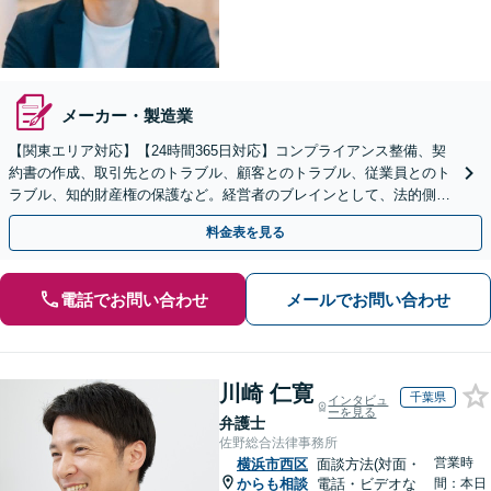
メーカー・製造業
【関東エリア対応】【24時間365日対応】コンプライアンス整備、契
約書の作成、取引先とのトラブル、顧客とのトラブル、従業員とのト
ラブル、知的財産権の保護など。経営者のブレインとして、法的側面
より力強く事業をサポートします。【初回相談無料】
料金表を見る
電話でお問い合わせ
メールでお問い合わせ
川崎 仁寛
千葉県
インタビュ
ーを見る
弁護士
佐野総合法律事務所
営業時
横浜市西区
面談方法(対面・
からも相談
電話・ビデオな
間：本日