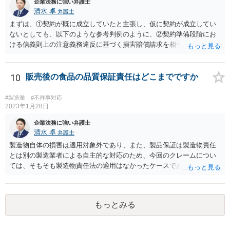
企業法務に強い弁護士
清水 卓
弁護士
まずは、①契約が既に成立していたと主張し、仮に契約が成立してい
ないとしても、以下のような参考判例のように、②契約準備段階にお
ける信義則上の注意義務違反に基づく損害賠償請求を相手会社にして
行くことが考えられます。 （参考） 【最判平成19年2月27日の裁判要
旨】 https://www.courts.go.jp/app/hanrei_jp/detail2?id=34183 「ＸがＡ
の意向を受けて開発，製造したゲーム機を順次ＸからＹ，ＹからＡに
10
販売後の食品の品質保証責任はどこまでですか
継続的に販売する旨の契約が，締結の直前にＡが突然ゲーム機の改良
要求をしたことによって締結に至らなかった場合において，Ｙが，開
#製造業
#不祥事対応
発等の続行に難色を示すＸに対し，Ａから具体的な発注を受けていな
2023年1月28日
いにもかかわらず，ゲーム機２００台を発注する旨を口頭で約した
企業法務に強い弁護士
り，具体的な発注内容を記載した発注書及び条件提示書を交付するな
清水 卓
弁護士
どし，ゲーム機の売買契約が確実に締結されるとの過大な期待を抱か
製造物自体の損害は適用対象外であり、また、製品保証は製造物責任
せてゲーム機の開発，製造に至らせたなど判示の事情の下では，Ｙ
とは別の製造業者による自主的な対応のため、今回のクレームについ
は，Ｘに対する契約準備段階における信義則上の注意義務に違反した
ては、そもそも製造物責任法の適用はなかったケースである可能性が
ものとして，これによりＸに生じた損害を賠償する責任を負う。」
あります。 また、製造物自体の損害については、民法に基づく不法
行為責任、契約不適合責任、債務不履行責任等の問題が生じる可能性
が、ありますが、そのためには、被害者側で加害者の過失や品質の契
もっとみる
約不適合等を立証する必要があります。 今回のケースのように、販
売（11月）からクレーム（翌年1月中旬）までの間に２ヶ月程度の期間
があり、しかも、現物はお客様側で捨ててしまっとのことで原因が特