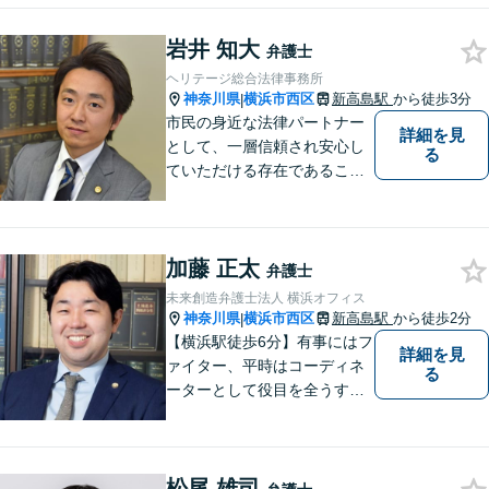
お力になる」ということで
岩井 知大
す。小さなお悩みから大きな
弁護士
トラブルまでご相談くださ
ヘリテージ総合法律事務所
い。
神奈川県
横浜市西区
新高島駅
から徒歩3分
|
市民の身近な法律パートナー
詳細を見
として、一層信頼され安心し
る
ていただける存在であること
を目指します。
加藤 正太
弁護士
未来創造弁護士法人 横浜オフィス
神奈川県
横浜市西区
新高島駅
から徒歩2分
|
【横浜駅徒歩6分】有事にはフ
詳細を見
ァイター、平時はコーディネ
る
ーターとして役目を全うする
弁護士。行政事件も得意な弁
護士です。どんな難しい案件
でも依頼者の方の利益を尊重
松尾 雄司
します。【独占禁止法・下請