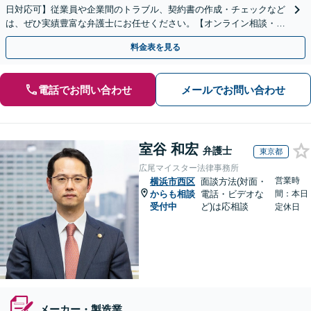
日対応可】従業員や企業間のトラブル、契約書の作成・チェックなど
は、ぜひ実績豊富な弁護士にお任せください。【オンライン相談・電
子契約に対応】
料金表を見る
電話でお問い合わせ
メールでお問い合わせ
室谷 和宏
弁護士
東京都
広尾マイスター法律事務所
営業時
横浜市西区
面談方法(対面・
からも相談
電話・ビデオな
間：本日
受付中
ど)は応相談
定休日
メーカー・製造業