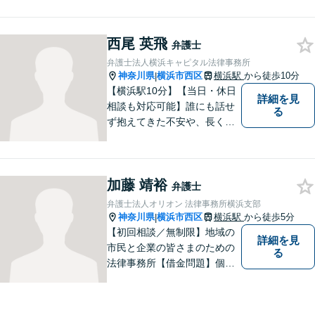
コミュニケーションを行い、
迅速かつ丁寧な対応を心掛け
西尾 英飛
ております。まずは一度ご連
弁護士
絡ください。【横浜駅3分】
弁護士法人横浜キャピタル法律事務所
神奈川県
横浜市西区
横浜駅
から徒歩10分
|
【横浜駅10分】【当日・休日
詳細を見
相談も対応可能】誰にも話せ
る
ず抱えてきた不安や、長く心
に残るモヤモヤ──どうぞ安心
してお聞かせください。 あな
たの想いに丁寧に寄り添いな
加藤 靖裕
がら、これからの一歩を一緒
弁護士
に見つけていきます。【相
弁護士法人オリオン 法律事務所横浜支部
続・債権回収・不動産に注
神奈川県
横浜市西区
横浜駅
から徒歩5分
|
力】
【初回相談／無制限】地域の
詳細を見
市民と企業の皆さまのための
る
法律事務所【借金問題】個
人・法人両方のご相談に対
応。セカンドオピニオンも歓
迎【交通事故】示談金額の無