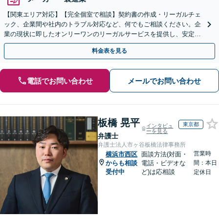
【関東エリア対応】【完全個室で相談】契約書の作成・リーガルチェ
ック、企業間や社内のトラブル対応など、何でもご相談ください。企
業の現状に即したオンリーワンのリーガルサービスを提供し、安定し
た経営をサポートいたします。【電話・WEB面談可】
料金表を見る
電話でお問い合わせ
メールでお問い合わせ
板橋 晃平
東京都
インタビュ
ーを見る
弁護士
弁護士法人市ヶ谷板橋法律事務所
営業時
横浜市西区
面談方法(対面・
からも相談
電話・ビデオな
間：本日
受付中
ど)は応相談
定休日