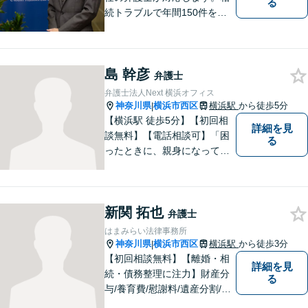
る
続トラブルで年間150件を超
えるお問い合わせ！解決実績
も多数【全国対応・ 横浜駅3
分】遺産の不動産や個人の住
島 幹彦
所が神奈川・東京の方！お気
弁護士
軽に問い合わせ下さい。ご面
弁護士法人Next 横浜オフィス
談で安心を感じて下さい。
神奈川県
横浜市西区
横浜駅
から徒歩5分
|
【横浜駅 徒歩5分】【初回相
詳細を見
談無料】【電話相談可】「困
る
ったときに、親身になってく
れる人がいる」そんな安心感
を感じていただけるよう一緒
に事案に向き合います。一人
新関 拓也
で悩まずまずはお気軽にご相
弁護士
談ください。
はまみらい法律事務所
神奈川県
横浜市西区
横浜駅
から徒歩3分
|
【初回相談無料】【離婚・相
詳細を見
続・債務整理に注力】財産分
る
与/養育費/慰謝料/遺産分割/遺
言/破産・再生など。細やかな