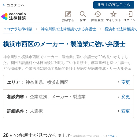
弁護士の方はこちら
ココナラへ
投稿する
探す
閲覧履歴
マイリスト
ログイン
ココナラ法律相談
神奈川県で法律相談できる弁護士
横浜市で法律相談
横浜市西区のメーカー・製造業に強い弁護士
神奈川県の横浜市西区でメーカー・製造業に強い弁護士が20名見つかりまし
た。初回面談無料や休日面談に対応している弁護士、解決事例を持つ弁護士な
ども掲載中。企業法務に関係する顧問弁護士契約や契約書作成・リーガルチェ
ック、雇用契約書・就業規則作成等の細かな分野での絞り込み検索もでき便利
です。特にAuthense法律事務所 横浜オフィスの白谷 英恵弁護士や法律事務所
エリア
神奈川県、横浜市西区
変更
ストレングスの小林 航太弁護士、弁護士法人Next 横浜オフィスの川邉 賢一郎
弁護士のプロフィール情報や弁護士費用、強みなどが注目されています。『横
相談内容
企業法務、メーカー・製造業
変更
浜市西区で土日や夜間に発生したメーカー・製造業のトラブルを今すぐに弁護
士に相談したい』『メーカー・製造業のトラブル解決の実績豊富な近くの弁護
士を検索したい』『初回相談無料でメーカー・製造業を法律相談できる横浜市
詳細条件
未選択
変更
西区内の弁護士に相談予約したい』などでお困りの相談者さんにおすすめで
す。
20
人の弁護士が見つかりました
(検索結果について詳しくは
こちら
)