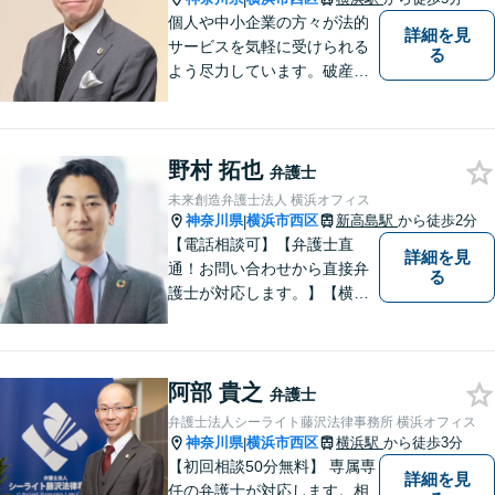
個人や中小企業の方々が法的
詳細を見
サービスを気軽に受けられる
る
よう尽力しています。破産・
倒産処理をはじめ、不動産取
引や相続・遺言、交通事故な
どの法務に強みを持ち、特に
野村 拓也
倒産法に関する分野での豊富
弁護士
な経験があります。
未来創造弁護士法人 横浜オフィス
神奈川県
横浜市西区
新高島駅
から徒歩2分
|
【電話相談可】【弁護士直
詳細を見
通！お問い合わせから直接弁
る
護士が対応します。】【横浜
駅徒歩6分】約450社の企業さ
まをサポート！顧問数は160
社超！企業法務／債権回収／
阿部 貴之
労働・雇用【法人・個人とも
弁護士
に対応】フットワークが軽
弁護士法人シーライト藤沢法律事務所 横浜オフィス
く、密なコミュニケーション
神奈川県
横浜市西区
横浜駅
から徒歩3分
|
を心がけます。
【初回相談50分無料】 専属専
詳細を見
任の弁護士が対応します。相