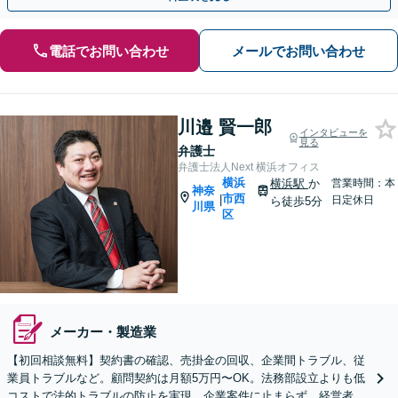
電話でお問い合わせ
メールでお問い合わせ
川邉 賢一郎
インタビューを
見る
弁護士
弁護士法人Next 横浜オフィス
横浜
横浜駅
か
営業時間：本
神奈
市西
|
日定休日
ら徒歩5分
川県
区
メーカー・製造業
【初回相談無料】契約書の確認、売掛金の回収、企業間トラブル、従
業員トラブルなど。顧問契約は月額5万円〜OK。法務部設立よりも低
コストで法的トラブルの防止を実現。企業案件に止まらず、経営者の