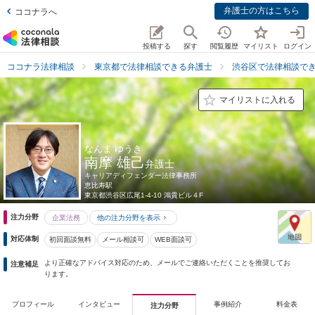
弁護士の方はこちら
ココナラへ
投稿する
探す
閲覧履歴
マイリスト
ログイン
ココナラ法律相談
東京都で法律相談できる弁護士
渋谷区で法律相談で
マイリストに入れる
なんま ゆうき
南摩 雄己
弁護士
キャリアディフェンダー法律事務所
恵比寿駅
東京都
渋谷区広尾1-4-10 鴻貴ビル４F
注力分野
企業法務
他の注力分野を表示
対応体制
初回面談無料
メール相談可
WEB面談可
より正確なアドバイス対応のため、メールでご連絡いただくことを推奨してお
注意補足
ります。
プロフィール
インタビュー
事例紹介
料金表
注力分野