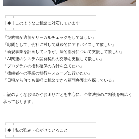
┏━┳━━━━━━━━━━━━━━━━━━━━
┃◆┃このようなご相談に対応しています
┗━┻━━━━━━━━━━━━━━━━━━━━
「契約書が適切かリーガルチェックをしてほしい」
「顧問として、会社に対して継続的にアドバイスして欲しい」
「新規事業を計画しているが、法的部分について支援して欲しい」
「AI関連のシステム開発契約の交渉を支援して欲しい」
「プログラムの権利確保の方針を立てたい」
「後継者への事業の移行をスムーズに行いたい」
「日頃から何でも気軽に相談できる顧問弁護士を探している」
上記のようなお悩みやお困りごとを中心に、企業法務のご相談を幅広く
承っております。
┏━┳━━━━━━━━━━━━━━━━━━━━
┃◆┃私の強み・心がけていること
┗━┻━━━━━━━━━━━━━━━━━━━━