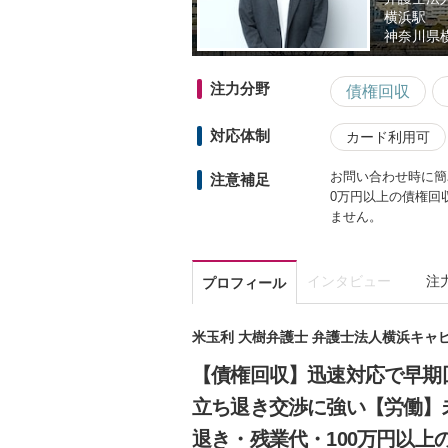
横浜駅
神奈川県
注力分野
債権回収
対応体制
カード利用可
お問い合わせ時に簡
注意補足
0万円以上の債権回
ません。
インタビュー
注
プロフィール
米玉利 大樹弁護士 弁護士法人横浜キャ
【債権回収】迅速対応で早期
立ち退き交渉に強い【労働】
退き・残業代・100万円以上