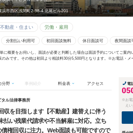
横浜市西区浅間町2-98-4 北尾ビル201
不動産・住まい
労働・雇用
分割払い利用可
初回面談無料
休日面談可
夜間面談
単に概要をお伺いし、面談が必要と判断した場合は面談予約についてご案内い
収のみです。その他は初回より相談料30分5,500円となります。※お電話・
力分野
事例紹介
料金表
アクセス
電
05
ピタル法律事務所
※お電
えい
回収を目指します【不動産】建替えに伴う
未払い残業代請求や不当解雇に対応。立ち
の債権回収に注力。Web面談も可能ですので