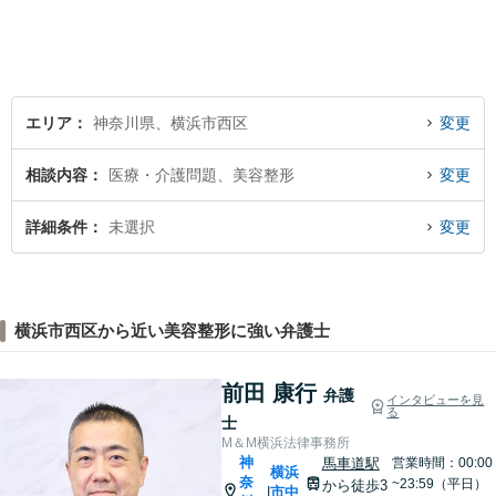
それは変わりはありません。
悩みが無く幸せな将来を、私
と一緒に考えてみませんか。
エリア
神奈川県、横浜市西区
変更
相談内容
医療・介護問題、美容整形
変更
詳細条件
未選択
変更
横浜市西区から近い美容整形に強い弁護士
前田 康行
弁護
インタビューを見
る
士
M＆M横浜法律事務所
神
馬車道駅
営業時間：00:00
横浜
奈
~23:59（平日）
から徒歩3
市中
|