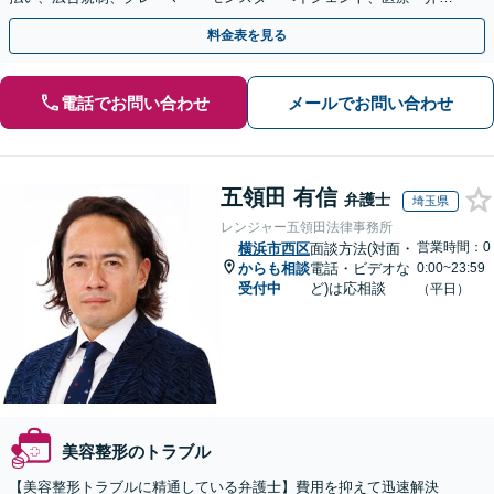
事故などに対応【顧問契約あり】
料金表を見る
電話でお問い合わせ
メールでお問い合わせ
五領田 有信
弁護士
埼玉県
レンジャー五領田法律事務所
営業時間：0
横浜市西区
面談方法(対面・
からも相談
電話・ビデオな
0:00~23:59
受付中
ど)は応相談
（平日）
美容整形のトラブル
【美容整形トラブルに精通している弁護士】費用を抑えて迅速解決