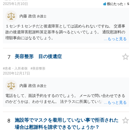
2025年1月10日
役にたった
5
内藤 政信
弁護士
１センチ１センチだと後遺障害としては認められないですね。 交通事
故の後遺障害慰謝料算定基準を調べるといいでしょう。 通院慰謝料の
増額事由にはなるでしょう。
7
美容整形 目の後遺症
#患者・入所者側
#美容整形
2020年12月17日
内藤 政信
弁護士
電話をして、面談予約をするのでしょう。 メールで問い合わせできる
のかどうかは、わかりません。 法テラスに所属していないので。
8
施設等でマスクを着用していない事で拒否された
場合は慰謝料を請求できるでしょうか？