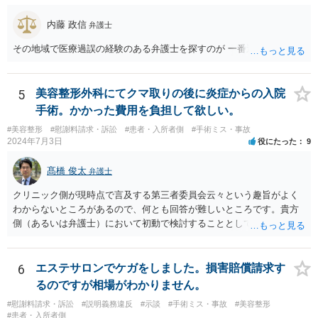
内藤 政信
弁護士
その地域で医療過誤の経験のある弁護士を探すのが 一番近道だね。
5
美容整形外科にてクマ取りの後に炎症からの入院
手術。かかった費用を負担して欲しい。
#美容整形
#慰謝料請求・訴訟
#患者・入所者側
#手術ミス・事故
2024年7月3日
役にたった
9
髙橋 俊太
弁護士
クリニック側が現時点で言及する第三者委員会云々という趣旨がよく
わからないところがあるので、何とも回答が難しいところです。貴方
側（あるいは弁護士）において初動で検討することとしては、クリニ
ックから診療記録の入手をすること、緊急入院先の診断内容の確認や
医師意見聴取などが考えられるかと思います。それらを踏まえてクリ
ニック側の過失を肯定できそうであれば、クリニックに対して具体的
6
エステサロンでケガをしました。損害賠償請求す
に損害賠償請求をしていくことになります。
るのですが相場がわかりません。
#慰謝料請求・訴訟
#説明義務違反
#示談
#手術ミス・事故
#美容整形
#患者・入所者側