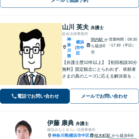
メールで面談予約
山川 英夫
弁護士
延命法律事務所
神
関内駅
か
営業時間：09:30
横浜
奈
~17:30（平日）
ら徒歩0
市中
|
川
分
区
県
【弁護士歴10年以上】【初回相談30分
無料】固定観念にとらわれず、依頼者
さまの真のニーズに応える解決策を導
きます！不動産会社の顧問経験や、他
士業との連携で不動産トラブルや相続
電話でお問い合わせ
メールでお問い合わせ
問題にワンストップの対応も可能【WE
B面談対応】【関内駅3分】
伊藤 康典
弁護士
横浜みなとみらい法律事務所
神奈川県
横浜市中区
桜木町駅
から徒歩6分
|