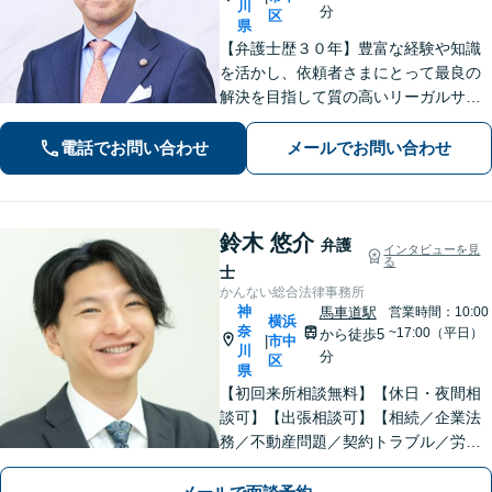
川
分
区
県
【弁護士歴３０年】豊富な経験や知識
を活かし、依頼者さまにとって最良の
解決を目指して質の高いリーガルサー
ビスの提供に努めます。ご相談は相続
問題／企業法務／労働トラブルを中心
電話でお問い合わせ
メールでお問い合わせ
に法人・個人問わず承ります【顧問先
企業多数あり】【土日祝対応可】【関
内4分】
鈴木 悠介
弁護
インタビューを見
る
士
かんない総合法律事務所
神
馬車道駅
営業時間：10:00
横浜
奈
~17:00（平日）
から徒歩5
市中
|
川
分
区
県
【初回来所相談無料】【休日・夜間相
談可】【出張相談可】【相続／企業法
務／不動産問題／契約トラブル／労働
問題等】お気軽にお問い合わせくださ
い【馬車道駅5分】