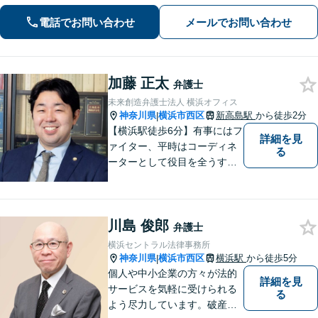
電話でお問い合わせ
メールでお問い合わせ
加藤 正太
弁護士
未来創造弁護士法人 横浜オフィス
神奈川県
横浜市西区
新高島駅
から徒歩2分
|
【横浜駅徒歩6分】有事にはフ
詳細を見
ァイター、平時はコーディネ
る
ーターとして役目を全うする
弁護士。行政事件も得意な弁
護士です。どんな難しい案件
でも依頼者の方の利益を尊重
川島 俊郎
します。【独占禁止法・下請
弁護士
法の著書執筆】
横浜セントラル法律事務所
神奈川県
横浜市西区
横浜駅
から徒歩5分
|
個人や中小企業の方々が法的
詳細を見
サービスを気軽に受けられる
る
よう尽力しています。破産・