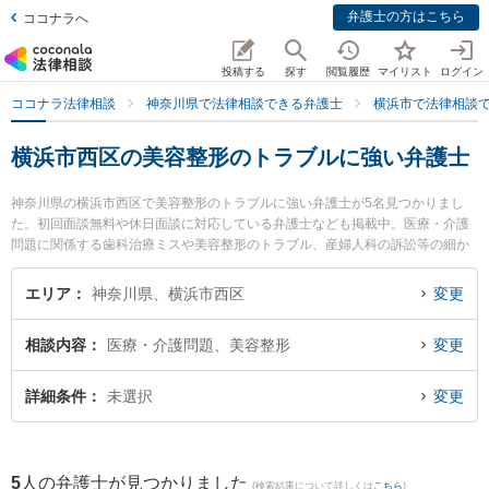
弁護士の方はこちら
ココナラへ
投稿する
探す
閲覧履歴
マイリスト
ログイン
ココナラ法律相談
神奈川県で法律相談できる弁護士
横浜市で法律相談
横浜市西区の美容整形のトラブルに強い弁護士
神奈川県の横浜市西区で美容整形のトラブルに強い弁護士が5名見つかりまし
た。初回面談無料や休日面談に対応している弁護士なども掲載中。医療・介護
問題に関係する歯科治療ミスや美容整形のトラブル、産婦人科の訴訟等の細か
な分野での絞り込み検索もでき便利です。特に弁護士法人プロテクトスタンス
横浜事務所の髙野 喜有弁護士や未来創造弁護士法人 横浜オフィスの加藤 正太
エリア
神奈川県、横浜市西区
変更
弁護士、横浜セントラル法律事務所の川島 俊郎弁護士のプロフィール情報や弁
護士費用、強みなどが注目されています。『横浜市西区で土日や夜間に発生し
相談内容
医療・介護問題、美容整形
変更
た美容整形のトラブルのトラブルを今すぐに弁護士に相談したい』『美容整形
のトラブルのトラブル解決の実績豊富な近くの弁護士を検索したい』『初回相
談無料で美容整形のトラブルを法律相談できる横浜市西区内の弁護士に相談予
詳細条件
未選択
変更
約したい』などでお困りの相談者さんにおすすめです。
5
人の弁護士が見つかりました
(検索結果について詳しくは
こちら
)