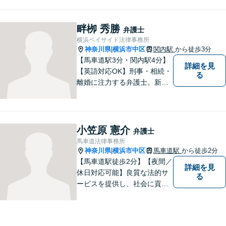
に闘います！借金問題/離婚・
男女問 題/相続/交通事故/刑事
事件など、ご相談ください
畔栁 秀勝
弁護士
【夜間・休日対応】
横浜ベイサイド法律事務所
神奈川県
横浜市中区
関内駅
から徒歩3分
|
【馬車道駅3分・関内駅4分】
詳細を見
【英語対応OK】刑事・相続・
る
離婚に注力する弁護士。新し
い問題・複雑な事案にも対応
できる柔軟な体制を整えてお
ります。まずはお気軽にご相
談ください！【事業会社勤務
小笠原 憲介
弁護士
経験あり・社労士資格】
馬車道法律事務所
神奈川県
横浜市中区
馬車道駅
から徒歩2分
|
【馬車道駅徒歩2分】【夜間／
詳細を見
休日対応可能】良質な法的サ
る
ービスを提供し、社会に貢献
することを目指して参りま
す。離婚問題／労働問題／借
金問題／交通事故／企業法務