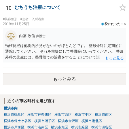
で しょう。
10
むちうち治療について
#美容整形
#患者・入所者側
2019年11月25日
役にたった
6
内藤 政信
弁護士
頸椎捻挫は他覚的所見がないのがほとんどです。 整形外科に定期的に
通院してください。 それを前提にして整骨院にいってください。 整形
外科の先生には、整骨院での治療をするこ とについて話し、OKをも
らってください。
もっとみる
近くの市区町村を選び直す
横浜市内
横浜市鶴見区
横浜市神奈川区
横浜市西区
横浜市中区
横浜市南区
横浜市保土ケ谷区
横浜市磯子区
横浜市金沢区
横浜市港北区
横浜市戸塚区
横浜市港南区
横浜市旭区
横浜市緑区
横浜市瀬谷区