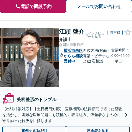
電話で面談予約
メールでお問い合わせ
江頭 啓介
東京都
インタビュ
ーを見る
弁護士
永岡法律事務所
営業時間：1
横浜市西区
面談方法(対面・
からも相談
電話・ビデオな
0:00~22:00
受付中
ど)は応相談
（平日）
美容整形のトラブル
【出張相談対応】【土日祝日対応】 医療機関の法律顧問で培った経験
を活かし、困難な医療問題にも積極的に取り組み、依頼者さまの心に
寄り添った解決を目指します。
事例を見る(3件)
料金表を見る