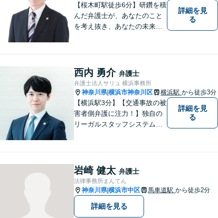
【桜木町駅徒歩6分】研鑽を積
詳細を見
んだ弁護士が、あなたのこと
る
を考え抜き、あなたの未来を
思い描いて、法的サービスを
提供いたします。
西内 勇介
弁護士
弁護士法人サリュ 横浜事務所
神奈川県
横浜市神奈川区
横浜駅
から徒歩3分
|
【横浜駅3分】【交通事故の被
詳細を見
害者側弁護に注力！】独自の
る
リーガルスタッフシステム
で、皆様の質問や相談にすぐ
対応可能です！事件解決ま
で、不安な気持ちをしていた
だかないよう努力します。皆
岩崎 健太
弁護士
様の問題の背景まで汲み取
法律事務所まんてん
り、適切に対処します。【初
神奈川県
横浜市中区
馬車道駅
から徒歩2分
|
回無料相談】
詳細を見る