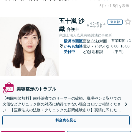
5件中 1-5件を表示
五十嵐 沙
東京都
インタビュ
ーを見る
織
弁護士
弁護士法人広尾有栖川法律事務所
営業時間：1
横浜市西区
面談方法(対面・
からも相談
電話・ビデオな
0:00~16:00
受付中
ど)は応相談
（平日）
美容整形のトラブル
【初回相談無料】歯科治療でのリーマーの破損、脱毛やシミ取りでの
火傷などクリニック側の対応に納得できない場合はぜひご相談くださ
い！【医療法人の法務・クリニックの顧問経験あり】実情に即したア
ドバイスで、納得のできるトラブルの解決を目指します。
料金表を見る