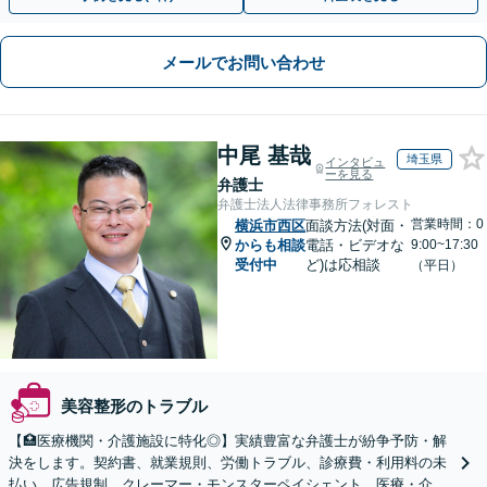
メールでお問い合わせ
中尾 基哉
埼玉県
インタビュ
ーを見る
弁護士
弁護士法人法律事務所フォレスト
営業時間：0
横浜市西区
面談方法(対面・
からも相談
電話・ビデオな
9:00~17:30
受付中
ど)は応相談
（平日）
美容整形のトラブル
【🏥医療機関・介護施設に特化◎】実績豊富な弁護士が紛争予防・解
決をします。契約書、就業規則、労働トラブル、診療費・利用料の未
払い、広告規制、クレーマー・モンスターペイシェント、医療・介護