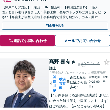
【関東エリア対応】【電話・LINE相談可】【初回面談無料】「個人
差」と言い逃れさせません！美容医療・整形のトラブルはお任せくだ
さい【弁護士が複数人在籍】事務所内で連携し解決へ。カルテ開示や
返金・賠償請求をサポートいたします【休日夜間面談可】
料金表を見る
電話でお問い合わせ
メールでお問い合わせ
髙野 喜有
弁
インタビューを
見る
護士
弁護士法人プロテクトスタンス 横浜事務所
神
みなとみら
営業時間：09:0
横浜
奈
0~21:00（平
い駅
から徒
市西
|
川
日）
歩4分
区
県
【4万件を超える法律相談実績】あなた
に合った解決策をご提案します。まず
はご相談を。【みなとみらい駅4分】