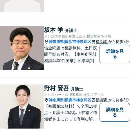
坂本 学
弁護士
ジン法律事務所弁護士法人 横浜駅前事務所
神奈川県
横浜市神奈川区
横浜駅
から徒歩7分
|
借金問題は相談無料、土日夜
詳細を見
間早朝も対応。【事務所累計
る
相談4400件突破】民事裁判／
家事調停・審判／債務整理／
法人破産／相続／不貞トラブ
ル／離婚／男女問題
野村 賢吾
弁護士
ネクスパート法律事務所 横浜オフィス
神奈川県
横浜市神奈川区
横浜駅
から徒歩3分
|
【初回相談無料】＼全国13拠
詳細を見
点・弁護士40名以上在籍／依
る
頼者さまにとって有利な解決
になるよう、最後まで諦めず