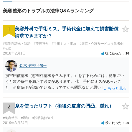
など、幅広く対応可能。【地
域に根ざした弁護士】どうぞ
美容整形のトラブルの法律Q&Aランキング
ご相談ください。
1
美容外科で手術ミス。手術代金に加えて損害賠償
請求できますか？
#慰謝料請求・訴訟
#美容整形
#手術ミス・事故
#病院・介護サービス提供者側
#示談
2018年2月1日
役にたった
16
鈴木 崇裕
弁護士
損害賠償請求（慰謝料請求を含みます。）をするためには，簡単にい
うと次の条件を満たす必要があります。 ① 手術にミスがあったこ
と ※病院側が認めているようですから問題ないと思います。 ② 手
術のミスの「せいで」仕事を休まなければならなくなったこと ③ 手
術のミスの「せいで」マスクが外せなくなったこと ④ 仕事を休まな
ければならなくなった「せいで」休業損害が発生したこと ⑤ マスク
2
糸を使ったリフト（術後の皮膚の凹凸、腫れ）
を外せなくなった「せいで」経済的に評価できる精神的な損害が発生
したこと 「せいで」と強調した点が，内藤先生のご指摘なさる「相当
#美容整形
#示談
#説明義務違反
因果関係」です。 手術のミスと関係のないことまでは責任追及ができ
2019年3月24日
役にたった
20
ないということです。 手術のミスの結果，手術前と比べて見た目が著