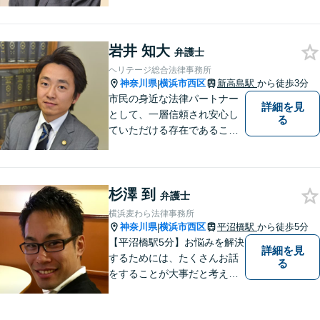
倒産処理をはじめ、不動産取
引や相続・遺言、交通事故な
どの法務に強みを持ち、特に
岩井 知大
倒産法に関する分野での豊富
弁護士
な経験があります。
ヘリテージ総合法律事務所
神奈川県
横浜市西区
新高島駅
から徒歩3分
|
市民の身近な法律パートナー
詳細を見
として、一層信頼され安心し
る
ていただける存在であること
を目指します。
杉澤 到
弁護士
横浜麦わら法律事務所
神奈川県
横浜市西区
平沼橋駅
から徒歩5分
|
【平沼橋駅5分】お悩みを解決
詳細を見
するためには、たくさんお話
る
をすることが大事だと考えて
います。交通事故、離婚、相
続、刑事事件どんな事件でも