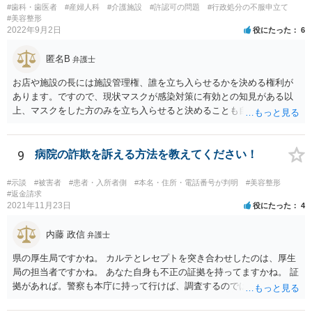
#歯科・歯医者
#産婦人科
#介護施設
#許認可の問題
#行政処分の不服申立て
#美容整形
2022年9月2日
役にたった
6
匿名B
弁護士
お店や施設の長には施設管理権、誰を立ち入らせるかを決める権利が
あります。ですので、現状マスクが感染対策に有効との知見がある以
上、マスクをした方のみを立ち入らせると決めることも自由であり、
不当な差別には当たらないと考えられます。 これが公衆浴場や旅館業
など公益的な側面のある業種ですと、公衆浴場法など各種業法で定め
られた理由以外での利用拒否は禁止されていますし、公の施設でもマ
9
病院の詐欺を訴える方法を教えてください！
スクなしだけでの利用拒否は問題となりえますが、民間のお店に対し
ては慰謝料の請求は認められないと考えられます。
#示談
#被害者
#患者・入所者側
#本名・住所・電話番号が判明
#美容整形
#返金請求
2021年11月23日
役にたった
4
内藤 政信
弁護士
県の厚生局ですかね。 カルテとレセプトを突き合わせしたのは、厚生
局の担当者ですかね。 あなた自身も不正の証拠を持ってますかね。 証
拠があれば。警察も本庁に持って行けば、調査するのではないで すか
ね。 あなた自身も証拠を持ってるなら、直接損害賠償請求してもいい