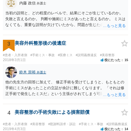
しく悪くなってしまったとか， 手術のミスの結果，入院期間が延びて
内藤 政信
弁護士
しまったとかいう事情があれば， 追加請求が可能な余地があります。
当初の説明と、どの程度のレベルで、結果にそごが生じているのか。
ただし，手術代の返金に応じた際に「これ以上金銭の請求はしませ
失敗と言えるのか。 判断や施術にミスがあったと言えるのか。 ミスは
ん」という趣旨の合意をしてしまっていると， 上記の請求は，基本的
なくても、重要な説明が欠けていたから、問題が生じたのか。 美容整
には困難となります。
形にある程度通じてる弁護士を探せるかどうか。
3
美容外科整形後の後遺症
#患者・入所者側
#手術ミス・事故
#医療ミス
#説明義務違反
#美容整形
2018年3月1日
役にたった
15
鈴木 崇裕
弁護士
他の先生方の回答に加えて、 修正手術を受けてしまうと、もともとの
手術にミスがあったことの立証が余計に難しくなります。 「それは修
正手術で発生したミスだ」という主張がされてしまう可能性があるか
らです。 心身の苦痛はあるでしょうけれども、損害賠償請求などをご
検討なさっているのであれば、修正手術を受けるまえに弁護士に相談
して対応を決めることを強くお勧めいたします。
4
美容整形の手術失敗による損害賠償
#患者・入所者側
#美容整形
#慰謝料請求・訴訟
#手術ミス・事故
#説明義務違反
2019年4月3日
役にたった
14