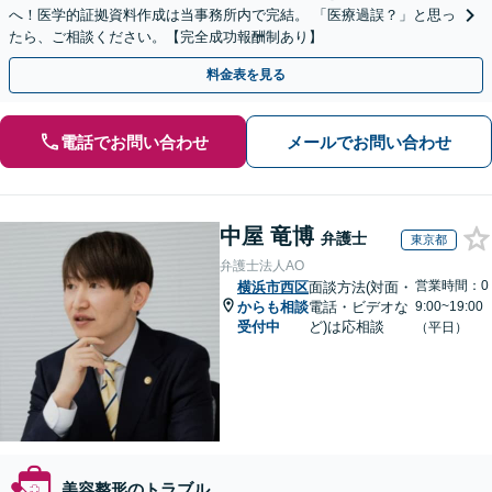
へ！医学的証拠資料作成は当事務所内で完結。 「医療過誤？」と思っ
たら、ご相談ください。【完全成功報酬制あり】
料金表を見る
電話でお問い合わせ
メールでお問い合わせ
中屋 竜博
弁護士
東京都
弁護士法人AO
営業時間：0
横浜市西区
面談方法(対面・
からも相談
電話・ビデオな
9:00~19:00
受付中
ど)は応相談
（平日）
美容整形のトラブル