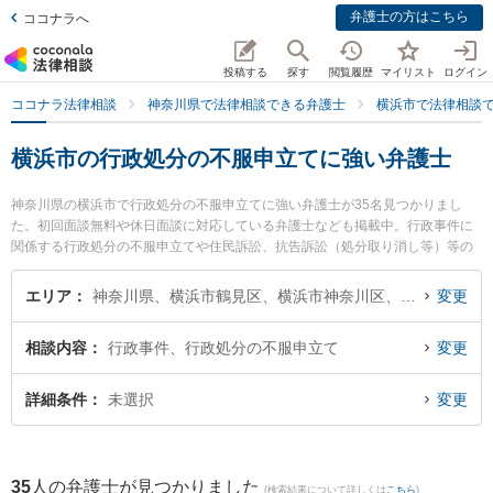
弁護士の方はこちら
ココナラへ
投稿する
探す
閲覧履歴
マイリスト
ログイン
ココナラ法律相談
神奈川県で法律相談できる弁護士
横浜市で法律相談
横浜市の行政処分の不服申立てに強い弁護士
神奈川県の横浜市で行政処分の不服申立てに強い弁護士が35名見つかりまし
た。初回面談無料や休日面談に対応している弁護士なども掲載中。行政事件に
関係する行政処分の不服申立てや住民訴訟、抗告訴訟（処分取り消し等）等の
細かな分野での絞り込み検索もでき便利です。特に延命法律事務所の山川 英夫
弁護士や横浜合同法律事務所の海渡 双葉弁護士、横浜合同法律事務所の井澤 徹
エリア
神奈川県、横浜市鶴見区、横浜市神奈川区、横浜市西区、横浜市中区、横浜市南区、横浜市保土ケ谷区、横浜市磯子区、横浜市金沢区、横浜市港北区、横浜市戸塚区、横浜市港南区、横浜市旭区、横浜市緑区、横浜市瀬谷区、横浜市栄区、横浜市泉区、横浜市青葉区、横浜市都筑区
変更
弁護士のプロフィール情報や弁護士費用、強みなどが注目されています。『横
浜市で土日や夜間に発生した行政処分の不服申立てのトラブルを今すぐに弁護
相談内容
行政事件、行政処分の不服申立て
変更
士に相談したい』『行政処分の不服申立てのトラブル解決の実績豊富な近くの
弁護士を検索したい』『初回相談無料で行政処分の不服申立てを法律相談でき
る横浜市内の弁護士に相談予約したい』などでお困りの相談者さんにおすすめ
詳細条件
未選択
変更
です。
35
人の弁護士が見つかりました
(検索結果について詳しくは
こちら
)