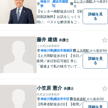
センター南駅
から徒歩1
神奈川
横浜市都筑
|
県
区
分
【センター南駅徒歩1分】【初
詳細を見
回面談無料】お話をじっくり
る
伺い、ベストな解決策をご一
緒に考えさせていただきま
す。【夜間／休日対応可能】
難解な用語は極力用いずに平
藤井 建徳
弁護士
易かつ具体的な説明を心がけ
上大岡法律事務所
ていますので、まずは一度お
神奈川県
横浜市港南区
上大岡駅
から徒歩3分
|
気軽にご相談頂ければと思い
【上大岡駅徒歩3分】【当日／
詳細を見
ます。
夜間／休日対応可能】常に
る
「最後まで私の味方でいてく
れる」と思っていただけるよ
うな弁護士でいられるように
心がけています。地域密着型
小笠原 憲介
の法律事務所として皆様のお
弁護士
力になれればと考えておりま
馬車道法律事務所
す。
神奈川県
横浜市中区
馬車道駅
から徒歩2分
|
【馬車道駅徒歩2分】【夜間／
詳細を見