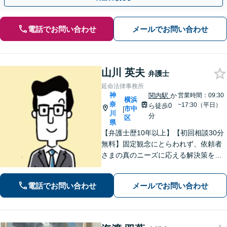
電話でお問い合わせ
メールでお問い合わせ
山川 英夫
弁護士
延命法律事務所
神
関内駅
か
営業時間：09:30
横浜
奈
~17:30（平日）
ら徒歩0
市中
|
川
分
区
県
【弁護士歴10年以上】【初回相談30分
無料】固定観念にとらわれず、依頼者
さまの真のニーズに応える解決策を導
きます！不動産会社の顧問経験や、他
士業との連携で不動産トラブルや相続
電話でお問い合わせ
メールでお問い合わせ
問題にワンストップの対応も可能【WE
B面談対応】【関内駅3分】