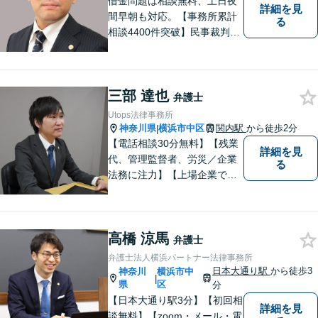
借金問題は相談無料、土日夜
詳細を見
間早朝も対応。【事務所累計
る
相談4400件突破】民事裁判／
家事調停・審判／債務整理／
法人破産／相続／不貞トラブ
ル／離婚／男女問題
三部 達也
弁護士
Utops法律事務所
神奈川県
横浜市中区
関内駅
から徒歩2分
|
【電話相談30分無料】【残業
詳細を見
代、管理監督者、労災／企業
る
法務に注力】【上場企業で社
内弁護士を経験】経済産業省
へ出向していた弁護士を含む3
名の協力体制で多角的にサポ
高橋 涼馬
ート！メーカー・建築・教育
弁護士
など幅広い業種への対応実績
弁護士法人横浜パートナー法律事務所
あり！
日本大通り駅
から徒歩3
神奈川
横浜市中
|
県
区
分
【日本大通り駅3分】【初回相
詳細を見
談無料】【zoom・メール・電