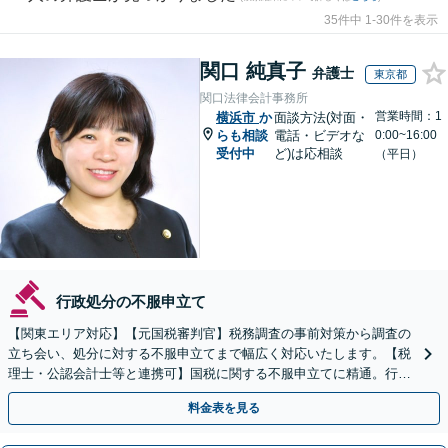
35件中 1-30件を表示
関口 純真子
弁護士
東京都
関口法律会計事務所
営業時間：1
横浜市
か
面談方法(対面・
らも相談
電話・ビデオな
0:00~16:00
受付中
ど)は応相談
（平日）
行政処分の不服申立て
【関東エリア対応】【元国税審判官】税務調査の事前対策から調査の
立ち会い、処分に対する不服申立てまで幅広く対応いたします。【税
理士・公認会計士等と連携可】国税に関する不服申立てに精通。行政
側の知見を活かしたサポートいたします
料金表を見る