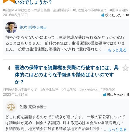
で右折進行したけど、自分は右折進行を思いとどまった」と交通ルー
いのでしょうか？
ルを遵守するドライバーになってほしいと期待しています。
#自治体や学校などへの損害賠償・慰謝料請求
#行政処分の不服申立て
#国や自治体
2018年5月28日
役にたった
18
鈴木 崇裕
弁護士
前科があるかないかによって，生活保護が受けられるかどうかが変わ
ることはありません。 前科の有無は，生活保護の受給要件ではありま
せん。 役所は生活保護に消極的（できれば受け容れたくない）な姿勢
を示すことが多いようですが， 受給要件を満たしていることをきちん
と説明しましょう。
4
憲法の保障する請願権を実際に行使するには、具
体的にはどのような手続きを踏めばよいのです
か？
#行政処分の不服申立て
#自治体法務
#住民訴訟
#国や自治体
#行政訴訟
2023年1月14日
役にたった
5
佐藤 充崇
弁護士
どこに何を請願するのかで手続きが違います。 一般の官公署について
は請願法が定め、国会の各議院に対する定めは国会法や衆議院規則・
参議院規則、地方議会に対する請願は地方自治法124条・125条が定め