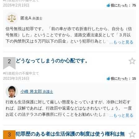
#行政処分の不服申立て
2026年2月19日
役にたった
75
匿名A
弁護士
信号無視は犯罪です。 「前の車が赤で右折進行したから、自分も（信
号無視）した」ということですから、道路交通法違反として「３月以
下の拘禁刑又は５万円以下の罰金」という犯罪行為として処罰される
可能性がありました。 となると、警察官としては、あなたがサインし
ようとしまいと現行犯逮捕できるわけです。 そこを、「サインをしな
いと逮捕する」というのは、「現行犯逮捕して刑事処分（罰金でも前
2
どうなってしまうのか心配です。
科になる）にできるが、認めてサインすれば反則処理（何千円程度の
反則金があっても前科にならない）ですませてあげる」という意味で
#行政処分の不服申立て
す。 あなたはこの警察官を非難するのではなく、感謝すべきというこ
2023年3月16日
役にたった
15
とです。 警察官の「こんな事を言うのだったら免許証返した方がい
い」との発言ですが、実際「前の車が赤で右折進行したから、自分も
小峰 将太郎
弁護士
（信号無視）した」というあなたと同じ考えの人が運転をしている公
行政も生活保護に対して厳しい態度をとっていますが、冷静に対応す
道は、きちんと交通ルールを守っている人や歩行者らにとってとても
れば、誤解であれば、行政罰や返還などはなされないでしょう。 一度
危険なものであり怖いので、そのような人には是非とも運転免許を返
お近くの法テラスの事務所に行くことをお勧めいたします。
納してほしいと思うのが社会の大勢です。 実際「交通違反を繰り返せ
ば免許停止や取消（強制返納）になる」のはそういうことです。 たま
たま（あなたにとって）いい警察官にあたったことをきっかけに、む
3
犯罪歴のある者は生活保護の制度は使う権利は無
しろ今回を苦い薬（良い教訓）として反省し、次回から「前の車は赤