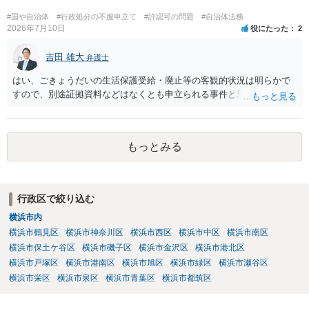
法律で義務付けられています（児童福祉施設最低基準第十四条の
三）。さらに苦情解決のための第三者委員を施設ごとにおくことも指
#国や自治体
#行政処分の不服申立て
#許認可の問題
#自治体法務
導されています。 保育園との相談や交渉で解決できない時には、区市
2026年7月10日
役にたった
2
町村の担当課に苦情を上げることになります。また、都道府県には
「福祉サービス運営適正化委員会」が設置されています。 認可保育所
吉田 雄大
弁護士
はもちろんのこと、認可外の保育施設でも補助金を受けている施設
はい、ごきょうだいの生活保護受給・廃止等の客観的状況は明らかで
は、市や区、都道府県などの責任の範囲内にありますから、役所も相
すので、別途証拠資料などはなくとも申立られる事件と思います。
談に応じなくてはなりません。
もっとみる
行政区で絞り込む
横浜市内
横浜市鶴見区
横浜市神奈川区
横浜市西区
横浜市中区
横浜市南区
横浜市保土ケ谷区
横浜市磯子区
横浜市金沢区
横浜市港北区
横浜市戸塚区
横浜市港南区
横浜市旭区
横浜市緑区
横浜市瀬谷区
横浜市栄区
横浜市泉区
横浜市青葉区
横浜市都筑区