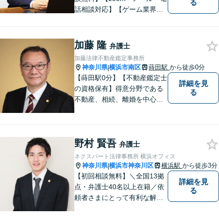
る
話相談対応】【ゲーム業界・
ストリーマー業界注力】事業
活動を止めない迅速なレスポ
ンスと丁寧なリーガルサービ
加藤 隆
弁護士
スの提供を心がけておりま
加藤法律不動産鑑定事務所
す。お困りの場合は、ぜひご
神奈川県
横浜市南区
蒔田駅
から徒歩0分
|
相談ください。
【蒔田駅0分】【不動産鑑定士
詳細を見
の資格保有】得意分野である
る
不動産、相続、離婚を中心に
様々な分野の業務を行なって
おります。 今まで培ってきた
経験も活かして、依頼者に寄
野村 賢吾
り添った弁護活動を目指しま
弁護士
す。 お困りの方はぜひご相談
ネクスパート法律事務所 横浜オフィス
ください。
神奈川県
横浜市神奈川区
横浜駅
から徒歩3分
|
【初回相談無料】＼全国13拠
詳細を見
点・弁護士40名以上在籍／依
る
頼者さまにとって有利な解決
になるよう、最後まで諦めず