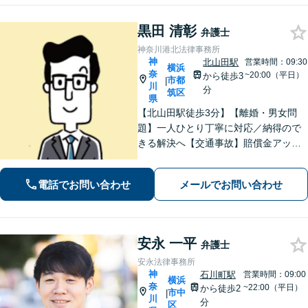
【新横浜1分】
黒田 清彰
弁護士
神奈川港北法律事務所
神
北山田駅
営業時間：09:30
横浜
奈
~20:00（平日）
から徒歩3
市都
|
川
分
筑区
県
【北山田駅徒歩3分】【離婚・男女問
題】一人ひとり丁寧に対応／納得ので
きる解決へ【交通事故】賠償金アップ
などに努めます。保険会社との交渉や
手続きはお任せ【借金・債務整理】手
電話でお問い合わせ
メールでお問い合わせ
続きはもちろん、再発防止策や今後の
生活のフォローも行います。
安永 一平
弁護士
安永法律事務所
神
石川町駅
営業時間：09:00
横浜
奈
~22:00（平日）
から徒歩2
市中
|
川
分
区