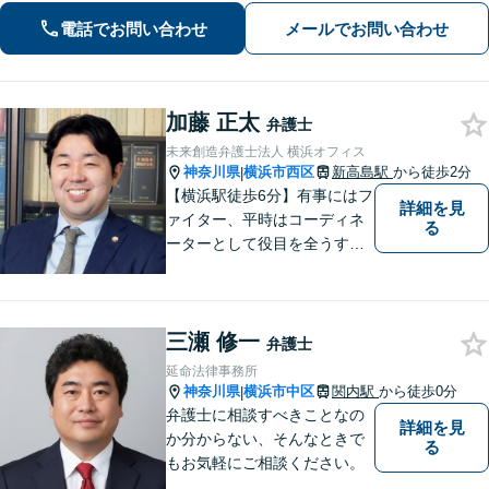
適な解決策を見つけましょう」「幅広
電話でお問い合わせ
メールでお問い合わせ
い相続問題に対応する豊富な実績」
「相続登記義務化に対応」【WEB面談
対応】
加藤 正太
弁護士
未来創造弁護士法人 横浜オフィス
神奈川県
横浜市西区
新高島駅
から徒歩2分
|
【横浜駅徒歩6分】有事にはフ
詳細を見
ァイター、平時はコーディネ
る
ーターとして役目を全うする
弁護士。行政事件も得意な弁
護士です。どんな難しい案件
でも依頼者の方の利益を尊重
三瀬 修一
します。【独占禁止法・下請
弁護士
法の著書執筆】
延命法律事務所
神奈川県
横浜市中区
関内駅
から徒歩0分
|
弁護士に相談すべきことなの
詳細を見
か分からない、そんなときで
る
もお気軽にご相談ください。