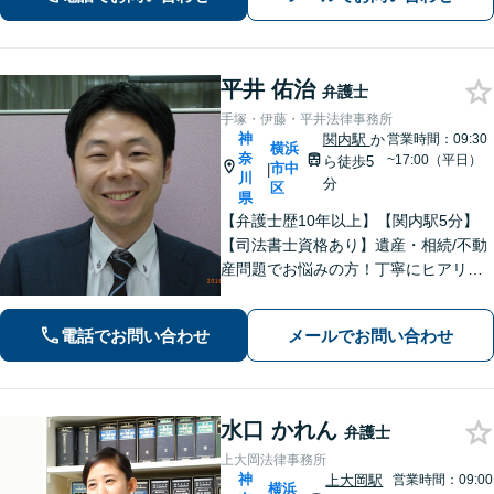
限に活かし、最善の解決へ尽力します
【完全個室】【日本大通り駅2分】
平井 佑治
弁護士
手塚・伊藤・平井法律事務所
神
関内駅
か
営業時間：09:30
横浜
奈
~17:00（平日）
ら徒歩5
市中
|
川
分
区
県
【弁護士歴10年以上】【関内駅5分】
【司法書士資格あり】遺産・相続/不動
産問題でお悩みの方！丁寧にヒアリン
グ！最適なプランをご提案致します！
【関内駅徒歩5分】【初回面談無料】
電話でお問い合わせ
メールでお問い合わせ
【夜間/休日対応可能】
水口 かれん
弁護士
上大岡法律事務所
神
上大岡駅
営業時間：09:00
横浜