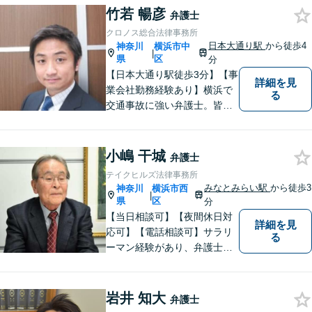
竹若 暢彦
ください。「相談してよかっ
弁護士
た」と思える解決を共に目指
クロノス総合法律事務所
します。
日本大通り駅
から徒歩4
神奈川
横浜市中
|
県
区
分
【日本大通り駅徒歩3分】【事
詳細を見
業会社勤務経験あり】横浜で
る
交通事故に強い弁護士。皆様
の貴重な時間が、より良い時
間になるよう、弁護士として
最大限サポートいたします。
小嶋 干城
弁護士
初回無料相談にて、お気軽に
テイクヒルズ法律事務所
ご相談くださいませ。
みなとみらい駅
から徒歩3
神奈川
横浜市西
|
県
区
分
【当日相談可】【夜間休日対
詳細を見
応可】【電話相談可】サラリ
る
ーマン経験があり、弁護士と
しての実務経験も３０年以上
あります。
岩井 知大
弁護士