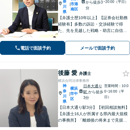
奈
~20:00（平日）
から徒歩3
市港
|
川
分
南区
県
【弁護士歴10年以上】【証券会社勤務
経験有】多数の訴訟・交渉経験で得
た、先を見越した戦略・助言に自信が
あります。依頼者に寄り添いながら的
確にアドバイスいたします【平日夜
電話で面談予約
メールで面談予約
間・土日祝相談可】【上大岡駅直結】
後藤 愛
弁護士
横浜合同法律事務所
神
日本大通り
営業時間：10:0
横浜
奈
0~16:00（平
駅
から徒歩
市中
|
川
日）
3分
区
県
【日本大通り駅3分】【初回相談無料】
【弁護士16人が所属する県内最大規模
の事務所】「離婚後の将来まで見据え
た解決策をご提案するので、一緒に最