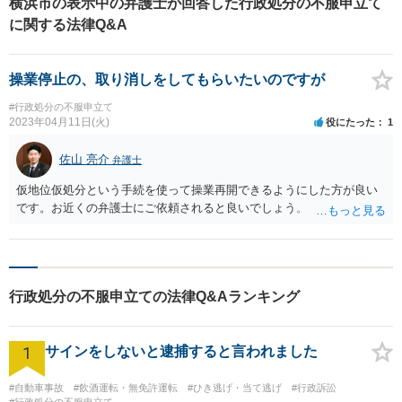
横浜市の表示中の弁護士が回答した行政処分の不服申立て
に関する法律Q&A
操業停止の、取り消しをしてもらいたいのですが
#行政処分の不服申立て
2023年04月11日(火)
役にたった
1
佐山 亮介
弁護士
仮地位仮処分という手続を使って操業再開できるようにした方が良い
です。お近くの弁護士にご依頼されると良いでしょう。
行政処分の不服申立ての法律Q&Aランキング
1
サインをしないと逮捕すると言われました
#自動車事故
#飲酒運転・無免許運転
#ひき逃げ・当て逃げ
#行政訴訟