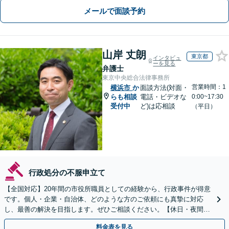
メールで面談予約
山岸 丈朗
東京都
インタビュ
ーを見る
弁護士
東京中央総合法律事務所
営業時間：1
横浜市
か
面談方法(対面・
らも相談
電話・ビデオな
0:00~17:30
受付中
ど)は応相談
（平日）
行政処分の不服申立て
【全国対応】20年間の市役所職員としての経験から、行政事件が得意
です。個人・企業・自治体、どのような方のご依頼にも真摯に対応
し、最善の解決を目指します。ぜひご相談ください。【休日・夜間相
談可】【ビデオ面談可】【銀座駅1分】
料金表を見る