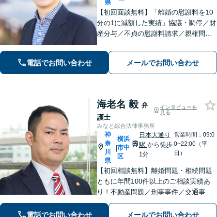
県
【初回面談無料】「離婚の慰謝料を10
分の1に減額した実績」協議・調停／財
産分与／不貞の慰謝料請求／親権問題
などお任せください！「不動産オーナ
ーの顧問経験豊富」土地・建物の明渡
電話でお問い合わせ
メールでお問い合わせ
しや賃料回収など幅広くサポート【夜
間・休日面談可】【電話相談対応】
海老名 毅
弁
インタビューを
見る
護士
みなと綜合法律事務所
神
日本大通り
営業時間：09:0
横浜
奈
0~22:00（平
駅
から徒歩
市中
|
川
日）
1分
区
県
【初回相談無料】離婚問題・相続問題
ともに年間100件以上のご相談実績あ
り！不動産問題／刑事事件／交通事故
／借金問題／労働問題／債権回収にも
注力。これまで培ったノウハウを最大
電話でお問い合わせ
メールでお問い合わせ