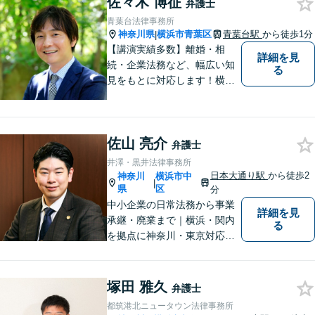
佐々木 博征
労働・雇用【法人・個人とも
弁護士
に対応】フットワークが軽
青葉台法律事務所
く、密なコミュニケーション
神奈川県
横浜市青葉区
青葉台駅
から徒歩1分
|
を心がけます。
【講演実績多数】離婚・相
詳細を見
続・企業法務など、幅広い知
る
見をもとに対応します！横
浜・川崎・町田等からもアク
セスが良い地域密着型の事務
所です【破産管財人経験あ
佐山 亮介
り】負債総額数億円の倒産申
弁護士
立ての実績あり【完全個室】
井澤・黒井法律事務所
【青葉台駅1分】【複数弁護士
日本大通り駅
から徒歩2
神奈川
横浜市中
|
在籍】
県
区
分
中小企業の日常法務から事業
詳細を見
承継・廃業まで｜横浜・関内
る
を拠点に神奈川・東京対応
【休日・夜間面談可】【日本
大通り駅3分】
塚田 雅久
弁護士
都筑港北ニュータウン法律事務所