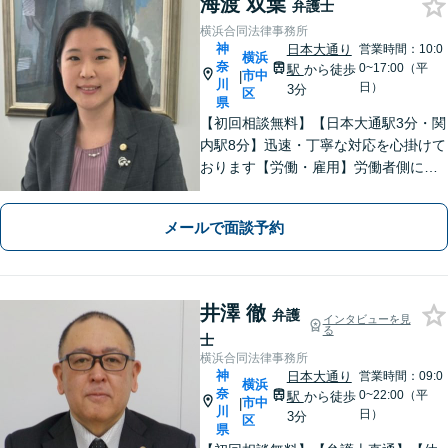
海渡 双葉
弁護士
横浜合同法律事務所
神
日本大通り
営業時間：10:0
横浜
奈
0~17:00（平
駅
から徒歩
市中
|
川
日）
3分
区
県
【初回相談無料】【日本大通駅3分・関
内駅8分】迅速・丁寧な対応を心掛けて
おります【労働・雇用】労働者側に特
化。泣き寝入りはせずにお気軽にご相
談を【離婚】男女ともに豊富な解決実
メールで面談予約
績！不貞慰謝料、財産分与、養育費
等、お任せください【弁護士歴10年以
上】
井澤 徹
弁護
インタビューを見
る
士
横浜合同法律事務所
神
日本大通り
営業時間：09:0
横浜
奈
0~22:00（平
駅
から徒歩
市中
|
川
日）
3分
区
県