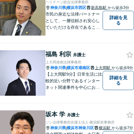
ヘリテージ総合法律事務所
神奈川県
横浜市西区
新高島駅
から徒歩3分
|
市民の身近な法律パートナー
詳細を見
として、一層信頼され安心し
る
ていただける存在であること
を目指します。
福島 利宗
弁護士
上大岡港南法律事務所
神奈川県
横浜市港南区
上大岡駅
から徒歩9分
|
【上大岡駅9分】日常生活に比
詳細を見
較的近い分野であるインター
る
ネット関連事件を中心にお取
り扱いしております。【掲載
情報の削除交渉】手数料３万
円から承ります。まずはメー
坂本 学
ルにて掲載情報のURL等をお
弁護士
送りください。見込み、費用
ジン法律事務所弁護士法人 横浜駅前事務所
等をご案内させていただきま
神奈川県
横浜市神奈川区
横浜駅
から徒歩7分
|
す。