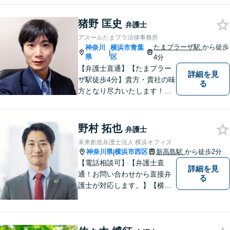
に闘います！借金問題/離婚・
男女問 題/相続/交通事故/刑事
猪野 匡史
事件など、ご相談ください
弁護士
【夜間・休日対応】
アスールたまプラ法律事務所
たまプラーザ駅
から徒歩
神奈川
横浜市青葉
|
県
区
4分
【弁護士直通】【たまプラー
詳細を見
ザ駅徒歩4分】貴方・貴社の味
る
方となり尽力いたします！当
日相談ができる場合もありま
すのでまずはお気軽にご相談
ください。
野村 拓也
弁護士
未来創造弁護士法人 横浜オフィス
神奈川県
横浜市西区
新高島駅
から徒歩2分
|
【電話相談可】【弁護士直
詳細を見
通！お問い合わせから直接弁
る
護士が対応します。】【横浜
駅徒歩6分】約450社の企業さ
まをサポート！顧問数は160
社超！企業法務／債権回収／