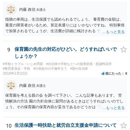
内藤 政信
弁護士
指摘の車両は、生活保護でも認められるでしょう。 養育費の金額は、
重度の障害者がいるため、算定表通りには いかないですね。 特別事情
で加算されるでしょうが、生活費が詳細に検討される でしょう。 退職
金は、勤続年数に対する別居時までの期間の割合で按分 し、その半額
が分与額になるでしょう。 一度家裁に離婚調停の申立てをしないと、
いつまで立っても、 目処がつかないかもしれないですね。
9
保育園の先生の対応がひどい。どうすればいいで
しょうか？
#学校トラブル・いじめ問題
#自治体や学校などへの損害賠償・慰謝料請求
#教育委員会・学校
#行政処分の不服申立て
#国や自治体
2018年2月22日
役にたった
8
内藤 政信
弁護士
保育園を考える親の会 を調べて下さい。 こんな記事もあります。 苦
情解決の方法 園の方針自体に疑問があるときはどうすればいいのでし
ょう。その保育園の保育内容が妥当であるかどうかは「保育所保育指
針」や「第三者評価基準」などのガイドラインで判断できます。 相談
だけで問題が解決できずにこじれた時には、苦情を文書にして保育園
に提出しましょう。園は保護者の苦情に耳を傾けなくてはならないと
10
生活保護一時扶助と就労自立支援金申請について