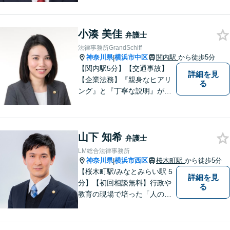
小湊 美佳
弁護士
法律事務所GrandSchiff
神奈川県
横浜市中区
関内駅
から徒歩5分
|
【関内駅5分】【交通事故】
詳細を見
【企業法務】『親身なヒアリ
る
ング』と『丁寧な説明』がモ
ットーです。アフターケアと
予防策を含めた「トータルサ
ポート」をお届けします！依
山下 知希
頼者様が安心して将来を過ご
弁護士
せるようになるための支援を
LM総合法律事務所
いたします。
神奈川県
横浜市西区
桜木町駅
から徒歩5分
|
【桜木町駅/みなとみらい駅 5
詳細を見
分】【初回相談無料】行政や
る
教育の現場で培った「人の話
に丁寧に耳を傾ける姿勢」を
大切にしています。どんな小
さなことでも安心してお話し