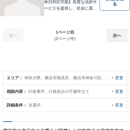
休日対応可能】良質な法的サ
る
ービスを提供し、社会に貢献
することを目指して参りま
す。離婚問題／労働問題／借
金問題／交通事故／企業法務
1ページ目
など、幅広く対応可能。【地
前へ
次へ
(2ページ中)
域に根ざした弁護士】どうぞ
ご相談ください。
エリア
神奈川県、横浜市鶴見区、横浜市神奈川区、横浜市西区、横浜市中区、横浜市南区、横浜市保土ケ谷区、横浜市磯子区、横浜市金沢区、横浜市港北区、横浜市戸塚区、横浜市港南区、横浜市旭区、横浜市緑区、横浜市瀬谷区、横浜市栄区、横浜市泉区、横浜市青葉区、横浜市都筑区
変更
相談内容
行政事件、行政処分の不服申立て
変更
詳細条件
未選択
変更