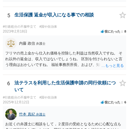
ています。 請願を行おうとする官公署にまず問いあわせるのが比較的
スムースかと思います。
5
生活保護 返金が収入になる事での相談
#行政処分の不服申立て
#国や自治体
2023年2月18日
役にたった
8
内藤 政信
弁護士
フリマの売上金から仕入れ価格を控除した利益は当然収入ですね。 そ
れ以外の返金は、収入ではないでしょうね。 区別を付けられないと言
う理由はおかしいですね。 福祉事務所所長、および、知事、および、
厚労省の担当部を調べて、 それぞれ同文の質問書を送ってみるといい
でしょう。
6
法テラスを利用した生活保護申請の同行依頼につ
いて
#行政処分の不服申立て
#国や自治体
2025年12月12日
役にたった
6
竹本 真紀
弁護士
お近くの弁護士に相談をして，２度目の受給となるために心配な点も