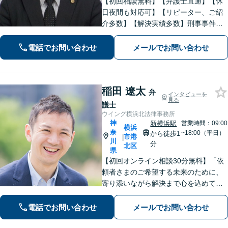
【初回相談無料】【弁護士直通】【休
日夜間も対応可】【リピーター、ご紹
介多数】【解決実績多数】刑事事件、
債務整理、離婚、相続など幅広く対
応。迅速な対応と丁寧なサポートに努
電話でお問い合わせ
メールでお問い合わせ
めます。
稲田 遼太
弁
インタビューを
見る
護士
ウイング横浜北法律事務所
神
新横浜駅
営業時間：09:00
横浜
奈
~18:00（平日）
から徒歩1
市港
|
川
分
北区
県
【初回オンライン相談30分無料】「依
頼者さまのご希望する未来のために、
寄り添いながら解決まで心を込めて対
応します」不動産契約や売買、家賃滞
納など不動産トラブル／離婚協議や調
電話でお問い合わせ
メールでお問い合わせ
停など離婚問題／相続・遺言も対応