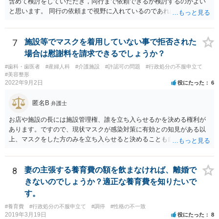
含めて検討をしていただき，同行まで依頼できるか検討するのがよい
と思います。 同行の依頼まで視野に入れているのであれば，お近くの
弁護士の方の方が，動いてもらいやすいかと思います。
7
施設等でマスクを着用していない事で拒否された
場合は慰謝料を請求できるでしょうか？
#歯科・歯医者
#産婦人科
#介護施設
#許認可の問題
#行政処分の不服申立て
#美容整形
2022年9月2日
役にたった
6
匿名B
弁護士
お店や施設の長には施設管理権、誰を立ち入らせるかを決める権利が
あります。ですので、現状マスクが感染対策に有効との知見がある以
上、マスクをした方のみを立ち入らせると決めることも自由であり、
不当な差別には当たらないと考えられます。 これが公衆浴場や旅館業
など公益的な側面のある業種ですと、公衆浴場法など各種業法で定め
られた理由以外での利用拒否は禁止されていますし、公の施設でもマ
8
妻の主張する養育費の額を飲まなければ、離婚で
スクなしだけでの利用拒否は問題となりえますが、民間のお店に対し
きないのでしょうか？適正な養育費を知りたいで
ては慰謝料の請求は認められないと考えられます。
す。
#養育費
#行政処分の不服申立て
#調停
#性格の不一致
2019年3月19日
役にたった
8