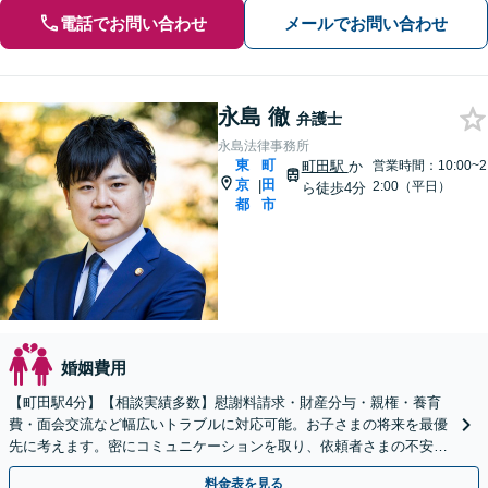
電話でお問い合わせ
メールでお問い合わせ
永島 徹
弁護士
永島法律事務所
東
町
町田駅
か
営業時間：10:00~2
京
田
|
2:00（平日）
ら徒歩4分
都
市
婚姻費用
【町田駅4分】【相談実績多数】慰謝料請求・財産分与・親権・養育
費・面会交流など幅広いトラブルに対応可能。お子さまの将来を最優
先に考えます。密にコミュニケーションを取り、依頼者さまの不安を
取り除きます。【LINE相談可能】【初回相談無料】
料金表を見る