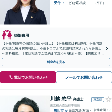
受付中
ど)は応相談
（平日）
婚姻費用
【不倫/慰謝料の減額に強い弁護士】【不倫相談は初回0円】不倫問題
の相談は毎月100件以上、不倫トラブルで慰謝料請求されたら弁護士
へ無料相談。【電話相談でご契約まで対応可/来所不要】【関東エリア
対応】
料金表を見る
電話でお問い合わせ
メールでお問い合わせ
川越 悠平
弁護士
東京都
東京桜の森法律事務所
営業時間：0
町田市
か
面談方法(対面・