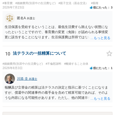
#養育費
#婚姻費用(別居中の生活費など)
#親子交流（面会交流）
#親権
2026年7月23日
役にたった
3
匿名A
弁護士
生活保護を受給するということは、最低生活費すら賄えない状態にな
ったということですので、養育費の変更（免除）が認められる事情変
更に該当することになります。生活保護費は所得ではないので、「保
護費から養育費を支払え」という結論にはなりません。ただ、実際に
支払った場合に返還請求権が認められたり役所から何らかのペナルテ
ィが課されたりするわけではなく、「残りのお金で自己責任で生活せ
10
法テラスの一括精算について
よ」ということになるので、生活保護を受給することになった時はす
みやかに合意のための話し合いあるいは調停申立てをすべきでしょ
#婚姻費用(別居中の生活費など)
#不倫慰謝料
#離婚すること自体
う。
2026年8月3日
役にたった
1
川添 圭
弁護士
報酬及び立替金の精算は法テラスの決定と指示に基づくことになりま
すが、償還中の関連事件の着手金を含めて精算可能であれば、そのよ
うな内容になる可能性があります。ただし、他の関連事件でも相手方
から金銭を取得できる場合には個別に考える場合もあります。個別事
情によって対応が違いますので、法テラスへお尋ねいただいた方が確
実です。