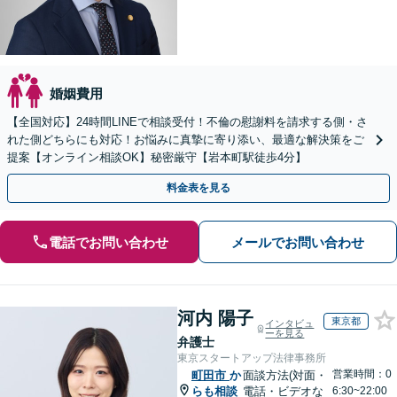
婚姻費用
【全国対応】24時間LINEで相談受付！不倫の慰謝料を請求する側・さ
れた側どちらにも対応！お悩みに真摯に寄り添い、最適な解決策をご
提案【オンライン相談OK】秘密厳守【岩本町駅徒歩4分】
料金表を見る
電話でお問い合わせ
メールでお問い合わせ
河内 陽子
東京都
インタビュ
ーを見る
弁護士
東京スタートアップ法律事務所
営業時間：0
町田市
か
面談方法(対面・
らも相談
電話・ビデオな
6:30~22:00