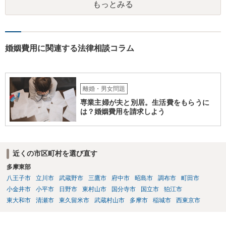
もっとみる
婚姻費用に関連する法律相談コラム
離婚・男女問題
専業主婦が夫と別居。生活費をもらうに
は？婚姻費用を請求しよう
近くの市区町村を選び直す
多摩東部
八王子市
立川市
武蔵野市
三鷹市
府中市
昭島市
調布市
町田市
小金井市
小平市
日野市
東村山市
国分寺市
国立市
狛江市
東大和市
清瀬市
東久留米市
武蔵村山市
多摩市
稲城市
西東京市