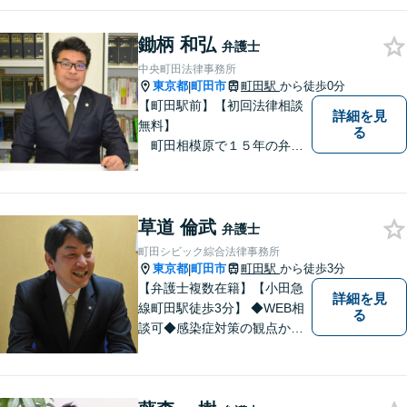
テラン弁護士が、離婚問題の
お悩みに寄り添い、「次に何
鋤柄 和弘
をすべきか」をご提示しま
弁護士
す。【土応相談】
中央町田法律事務所
東京都
町田市
町田駅
から徒歩0分
|
【町田駅前】【初回法律相談
詳細を見
無料】
る
町田相模原で１５年の弁護
士経験 離婚・男女問題、相
続、債務整理、交通事故事件
をメインに対応 東京地方裁
草道 倫武
判所より司法委員（裁判官に
弁護士
協力して事件解決を図る補佐
町田シビック綜合法律事務所
職）に選任されております。
東京都
町田市
町田駅
から徒歩3分
|
【弁護士複数在籍】【小田急
詳細を見
線町田駅徒歩3分】 ◆WEB相
る
談可◆感染症対策の観点から
当面の間、WEB相談も行いま
す。