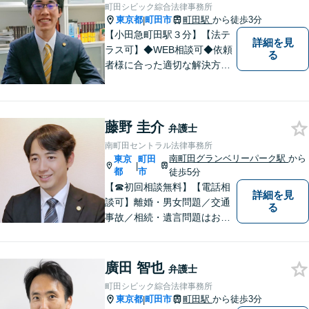
町田シビック綜合法律事務所
東京都
町田市
町田駅
から徒歩3分
|
【小田急町田駅３分】【法テ
詳細を見
ラス可】◆WEB相談可◆依頼
る
者様に合った適切な解決方法
を考え、解決へと導いてまい
ります。丁寧な対応を心がけ
ますので、ぜひ一度ご相談く
藤野 圭介
ださい。
弁護士
南町田セントラル法律事務所
南町田グランベリーパーク駅
から
東京
町田
|
都
市
徒歩5分
【☎︎初回相談無料】【電話相
詳細を見
談可】離婚・男女問題／交通
る
事故／相続・遺言問題はお任
せください。相談対応実績30
00件以上。豊富な経験を活か
し、依頼者様にとって最適な
廣田 智也
弁護士
解決を目指します【休日・夜
町田シビック綜合法律事務所
間対応可】【完全個室で相
東京都
町田市
町田駅
から徒歩3分
|
談】【南町田グランベリーパ