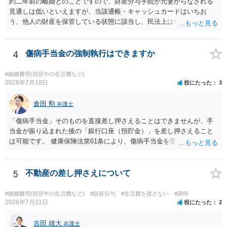
約二年前の離婚とのことですので、財産分与手続が元妻からなされる
見通しは低いといえますが、当該通帳・キャッシュカードはいちお
う、他人の財産を保管している状態に該当し、民法上は事務管理（597
条）が成立しているとはいえます。 現実に問題になることはさほど考
えにくくとも、表だってのお答えとしては元妻の了解なく処分するこ
とはできないというお答えになってしまいます。
4
傷病手当金の強制執行はできますか
#婚姻費用(別居中の生活費など)
2026年7月18日
役にたった
3
倉田 勲
弁護士
「傷病手当金」そのものを直接差し押さえることはできませんが、手
当金が振り込まれた後の「銀行口座（預貯金）」を差し押さえること
は可能です。 健康保険法第61条により、傷病手当金を受け取る権利は
「差押禁止債権」と定められています。 たとえ婚姻費用や養育費とい
った扶養義務に基づく特別な請求であっても、健康保険組合や協会け
んぽに対して「夫に支払われる予定の傷病手当金をこちらに回してほ
5
不動産の差し押さえについて
しい」と直接差し押さえることは法律上できません。 一方で指定口座
に振り込まれた（着金した）瞬間、それは手当金ではなく「預金債
#婚姻費用(別居中の生活費など)
#財産分与
#生活費を渡さない
#調停
権」という扱いになります。 裁判所を介して銀行口座に対して差押命
2026年7月21日
役にたった
2
令を出す場合、銀行側は口座内のお金が傷病手当金なのか他の資金な
のかを区別しません。そのため、口座に残高があれば差し押さえるこ
吉田 雄大
弁護士