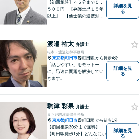
【初回相談】４５分まで５，
詳細を見
ーク駅5分】
５００円 【弁護士歴１５年
る
以上】 【他士業の連携対
応】 【町田周辺（東京都
区・市部、相模原、横浜市、
川崎市）】 相続・遺言 離
渡邉 祐太
婚・男女問題 交通事故 成
弁護士
年後見 刑事弁護・被害者代
松本・渡邉法律事務所
理
東京都
町田市
町田駅
から徒歩4分
|
「話しやすい」をモットー
詳細を見
に、迅速に問題を解決してい
る
きます。
駒津 彩果
弁護士
まちだ駒津法律事務所
東京都
町田市
町田駅
から徒歩1分
|
【初回相談30分まで無料】
詳細を見
【町田駅徒歩1分】どんなに小
る