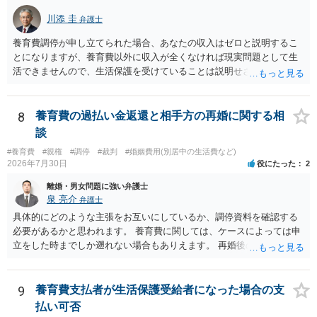
川添 圭
弁護士
養育費調停が申し立てられた場合、あなたの収入はゼロと説明するこ
とになりますが、養育費以外に収入が全くなければ現実問題として生
活できませんので、生活保護を受けていることは説明せざるを得ない
可能性が高いと思います。 ただ、「生活保護を受けていたら養育費は
もらえなくなる」わけではありません。むしろ生活保護受給世帯で
も、養育費請求権があるならそれを行使すべきというのが国の基本的
8
養育費の過払い金返還と相手方の再婚に関する相
な考え方ですので、養育費を貰わないことの方が問題になります。た
談
だし、養育費を受領した場合には収入申告して保護費が調整（養育費
#養育費
#親権
#調停
#裁判
#婚姻費用(別居中の生活費など)
相当部分は支給額から控除）されますので、保護費を含めた総収入が
2026年7月30日
役にたった
2
増えるわけではないことが多いと思います（なお、現在相手方から養
育費を受領しているのであれば、ケースワーカーへ収入申告をしてお
離婚・男女問題に強い弁護士
られるはずです）。 生活保護の事実を明かしたくないという理由で裁
泉 亮介
弁護士
判外の合意で養育費の減額を合意するという方法も一応は考えられま
具体的にどのような主張をお互いにしているか、調停資料を確認する
すが、裁判所が関与しない当事者間の合意では、役所が減額そのもの
必要があるかと思われます。 養育費に関しては、ケースによっては申
あるいは減額幅の妥当性等を問題にする場合があるため、できれば減
立をした時までしか遡れない場合もありえます。 再婚後の相手方の行
額調停での解決が望ましいと思います。 生活保護世帯であれば、法テ
動がどのようなものであったのかも重要であるため、相手が再婚後の
ラスを利用して弁護士へ依頼することも考えられるでしょう（最終的
養育費に関するやりとり等があればそちらについても確認する必要が
には立替えを受けた弁護士費用等の償還が免除されるからです）。
あるでしょう。 公開相談の場での回答よりも個別に弁護士にご相談さ
9
養育費支払者が生活保護受給者になった場合の支
れることをお勧めいたします。
払い可否