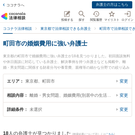
弁護士の方はこちら
ココナラへ
投稿する
探す
閲覧履歴
マイリスト
ログイン
ココナラ法律相談
東京都で法律相談できる弁護士
町田市で法律相談で
町田市の婚姻費用に強い弁護士
東京都の町田市で婚姻費用に強い弁護士が18名見つかりました。初回面談無料
や休日面談に対応している弁護士、解決事例を持つ弁護士なども掲載中。離
婚・男女問題に関係する財産分与や養育費、親権等の細かな分野での絞り込み
検索もでき便利です。特に至誠総合法律事務所の野澤 孝有弁護士や永島法律事
務所の永島 徹弁護士、ベリーベスト法律事務所 町田オフィスの井川 智允弁護
エリア
東京都、町田市
変更
士のプロフィール情報や弁護士費用、強みなどが注目されています。『町田市
で土日や夜間に発生した婚姻費用のトラブルを今すぐに弁護士に相談したい』
相談内容
離婚・男女問題、婚姻費用(別居中の生活費など)
変更
『婚姻費用のトラブル解決の実績豊富な近くの弁護士を検索したい』『初回相
談無料で婚姻費用を法律相談できる町田市内の弁護士に相談予約したい』など
でお困りの相談者さんにおすすめです。
詳細条件
未選択
変更
18
人の弁護士が見つかりました
(検索結果について詳しくは
こちら
)