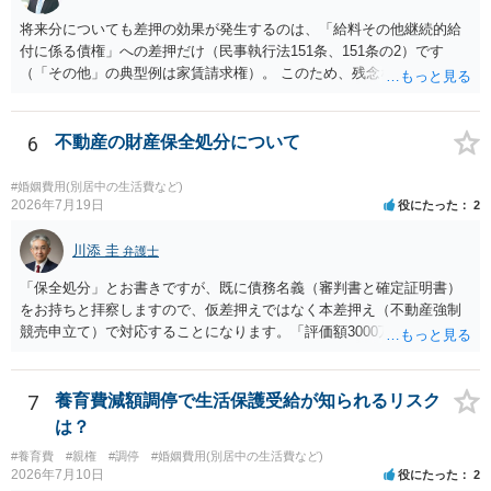
とができます。
将来分についても差押の効果が発生するのは、「給料その他継続的給
付に係る債権」への差押だけ（民事執行法151条、151条の2）です
（「その他」の典型例は家賃請求権）。 このため、残念ながらお答え
は否です。つまり、不動産を差し押さえた場合には、申立時までの分
のみが配当の対象です。
6
不動産の財産保全処分について
#婚姻費用(別居中の生活費など)
2026年7月19日
役にたった
2
川添 圭
弁護士
「保全処分」とお書きですが、既に債務名義（審判書と確定証明書）
をお持ちと拝察しますので、仮差押えではなく本差押え（不動産強制
競売申立て）で対応することになります。「評価額3000万、住宅ロー
ン1700万」であれば無剰余ではないため、債権者であるあなたが強制
執行による回収は可能ということになりますが、オーバーローンでな
い場合は住宅ローンの全額回収も可能であり（住宅ローン債権者は保
7
養育費減額調停で生活保護受給が知られるリスク
証会社から代位弁済を受け、保証会社が競売による売却代金から全額
は？
を回収することになる）、「一括返済の請求」は行わない（あるいは
#養育費
#親権
#調停
#婚姻費用(別居中の生活費など)
書面が送られるとしてもあくまで形式的なものになる）可能性があり
2026年7月10日
役にたった
2
ます。