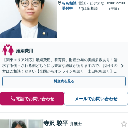
らも相談
電話・ビデオな
8:00~22:00
受付中
ど)は応相談
（平日）
婚姻費用
【関東エリア対応】婚姻費用、養育費、財産分与の実績多数あり！請
求する側・される側どちらにも豊富な経験がありますので、お困りの
方はご相談ください【全国からオンライン相談可｜土日祝相談可】
【サブスクプランあり／セカンドオピニオン可】
料金表を見る
電話でお問い合わせ
メールでお問い合わせ
寺沢 駿平
弁護士