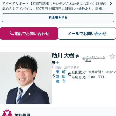
ですべてサポート【慰謝料請求したい側／された側にも対応】証拠の
集め方をアドバイス。300万円を50万円に減額した経験あり。親権や
養育費・子の引き渡しにも精通している弁護士です。
料金表を見る
電話でお問い合わせ
メールでお問い合わせ
助川 大樹
弁
インタビューを
見る
護士
町田第一法律事務所
東
町
町田駅
か
営業時間：10:00~2
京
田
|
0:00（平日）
ら徒歩3分
都
市
婚姻費用