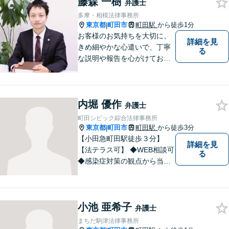
藤森 一樹
弁護士
多摩・相模法律事務所
東京都
町田市
町田駅
から徒歩1分
|
お客様のお気持ちを大切に、
詳細を見
きめ細やかな心遣いで、丁寧
る
な説明や報告を心がけており
ます。【多くの経験と圧倒的
な法律知識】【強い交渉力】
難解な事案や対応がむずかし
内堀 優作
い相手方でもスムーズに解決
弁護士
にいたします。
町田シビック綜合法律事務所
東京都
町田市
町田駅
から徒歩3分
|
【小田急町田駅徒歩３分】
詳細を見
【法テラス可】 ◆WEB相談可
る
◆感染症対策の観点から当面
の間、WEB相談も行います。
小池 亜希子
弁護士
まちだ駒津法律事務所