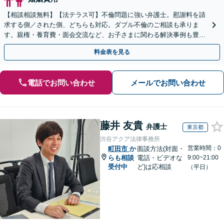
【相談相談無料】【法テラス可】不倫問題に強い弁護士。慰謝料を請
求する側／された側、どちらも対応。ダブル不倫のご相談も承りま
す。親権・養育費・面会交流など、お子さまに関わる解決事例も豊
富。【子連れ相談可】【定休日なし】【町田駅3分】
料金表を見る
電話でお問い合わせ
メールでお問い合わせ
藤井 友貴
弁護士
東京都
渋谷アクア法律事務所
営業時間：0
町田市
か
面談方法(対面・
らも相談
電話・ビデオな
9:00~21:00
受付中
ど)は応相談
（平日）