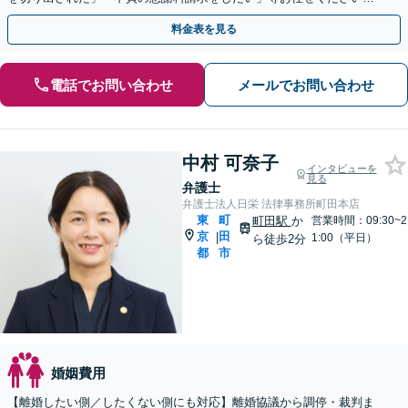
【リーズナブルな料金設定】
料金表を見る
電話でお問い合わせ
メールでお問い合わせ
中村 可奈子
インタビューを
見る
弁護士
弁護士法人日栄 法律事務所町田本店
東
町
町田駅
か
営業時間：09:30~2
京
田
|
1:00（平日）
ら徒歩2分
都
市
婚姻費用
【離婚したい側／したくない側にも対応】離婚協議から調停・裁判ま