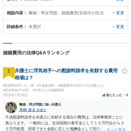
相談内容
離婚・男女問題、婚姻費用(別居中の生活費など)
変更
詳細条件
未選択
変更
婚姻費用の法律Q&Aランキング
1
弁護士に浮気相手への慰謝料請求を依頼する費用
相場は？
#慰謝料請求したい側
#不倫慰謝料
#婚姻費用(別居中の生活費など)
#異性関係(不貞等)
#20年以上の婚姻期間
2026年7月28日
役にたった
5
離婚・男女問題に強い弁護士
髙橋 俊太
弁護士
不貞慰謝料請求を弁護士に依頼する場合の費用は、法律事務所ごとに
異なります。 一般的には、交渉段階の着手金として１０万円台から３
０万円程度、回収できた金額に応じた報酬金として回収額の１０％か