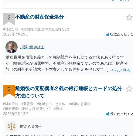
ら２０％程度が設定されていることがあります。訴訟に移行する場合
には、追加着手金や日当、実費が発生することもあります。 もっと
も、証拠が十分にあるか、相手方の住所・勤務先が分かるか、慰謝料
2
不動産の財産保全処分
額、離婚の有無、交渉で終わるか訴訟まで見込むかによって、費用は
変わり得ます。依頼前に、交渉だけの場合、訴訟になった場合、回収
#財産分与
#婚姻費用(別居中の生活費など)
できなかった場合の費用を確認しておくとよいでしょう。 弁護士選び
2026年7月29日
役にたった
1
では、不貞慰謝料案件の経験が相応にあるか、費用体系が明確か、見
通しを過度に楽観的に言い過ぎないか、質問に具体的に答えてくれる
川添 圭
弁護士
か、連絡方法（メール、電話、弁護士直接か事務局員を介するかな
婚姻費用を債務名義として強制競売を申し立てる方法もあり得ます
ど）や対応スピードが合うかを確認するとよいと思います。いずれに
が、離婚訴訟が係属中で、不動産が無剰余でないのであれば、財産分
しましても、弁護士への相談・依頼にあたっては、証拠資料、夫と相
与（の附帯処分請求）を本案として仮差押えを申し立てる（法的には
手方の関係、相手方の氏名・住所等、夫婦関係への影響、離婚予定の
審判前保全処分の扱いになるので管轄は家庭裁判所）という方法も考
有無など事実関係をよく整理して相談されることをお勧めいたしま
えられます。弁護士へ依頼しているのであれば、担当弁護士とよく相
す。
談してください。
3
離婚後の元配偶者名義の銀行通帳とカードの処分
方法について
#財産分与
#養育費
#離婚すること自体
#離婚の慰謝料
#婚姻費用(別居中の生活費など)
#親権
2026年7月13日
役にたった
2
匿名A
弁護士