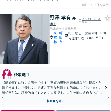
18件中 1-18件を表示
野澤 孝有
弁
インタビューを
見る
護士
至誠総合法律事務所
東
町
町田駅
か
営業時間：10:00~
京
田
|
17:00（平日）
ら徒歩10分
都
市
婚姻費用
【離婚事件に強い弁護士です！】不貞の慰謝料請求求など、幅広く対
応できます。「優しく、迅速、丁寧な対応」を信条にしております。
離婚事件は、精神的負担も大きく大変です。人生を前に進めるために
も、一緒に考えましょう。ぜひ一度ご相談ください。
料金表を見る