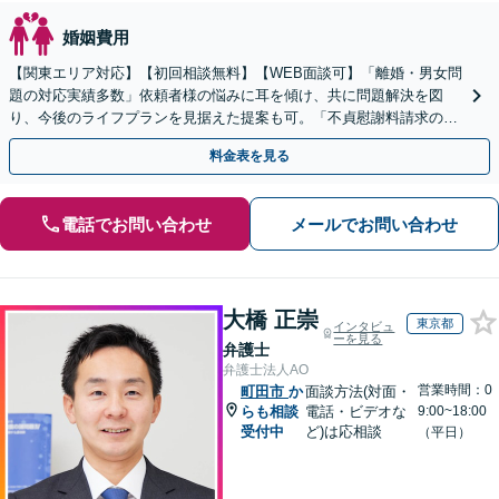
婚姻費用
【関東エリア対応】【初回相談無料】【WEB面談可】「離婚・男女問
題の対応実績多数」依頼者様の悩みに耳を傾け、共に問題解決を図
り、今後のライフプランを見据えた提案も可。「不貞慰謝料請求の減
額交渉の経験豊富」【休日・夜間相談可】【完全個室相談】
料金表を見る
電話でお問い合わせ
メールでお問い合わせ
大橋 正崇
東京都
インタビュ
ーを見る
弁護士
弁護士法人AO
営業時間：0
町田市
か
面談方法(対面・
らも相談
電話・ビデオな
9:00~18:00
受付中
ど)は応相談
（平日）