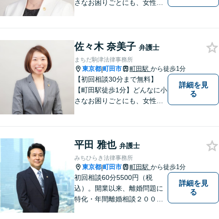
さなお困りごとにも、女性弁
護士がじっくりカウンセリン
グを行ないます。まずはお気
軽にご相談ください。
佐々木 奈美子
弁護士
まちだ駒津法律事務所
東京都
町田市
町田駅
から徒歩1分
|
【初回相談30分まで無料】
詳細を見
【町田駅徒歩1分】どんなに小
る
さなお困りごとにも、女性弁
護士がじっくりカウンセリン
グを行ないます。まずはお気
軽にご相談ください。
平田 雅也
弁護士
みちひらき法律事務所
東京都
町田市
町田駅
から徒歩1分
|
初回相談60分5500円（税
詳細を見
込）。開業以来、離婚問題に
る
特化・年間離婚相談２００件
超・弁護士歴２５年以上のベ