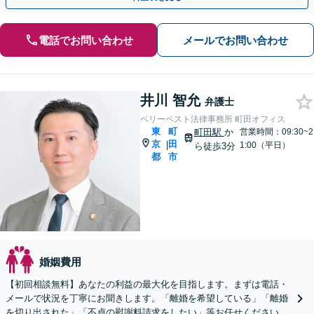
電話でお問い合わせ
メールでお問い合わせ
井川 智允
弁護士
ベリーベスト法律事務所 町田オフィス
東
町
町田駅
か
営業時間：09:30~2
京
田
|
1:00（平日）
ら徒歩3分
都
市
婚姻費用
【初回相談無料】あなたの利益の最大化を目指します。まずは電話・
メールで状況を丁寧にお聞きします。「離婚を希望している」「離婚
を切り出された」「不貞の慰謝料請求をしたい」等お任せください。