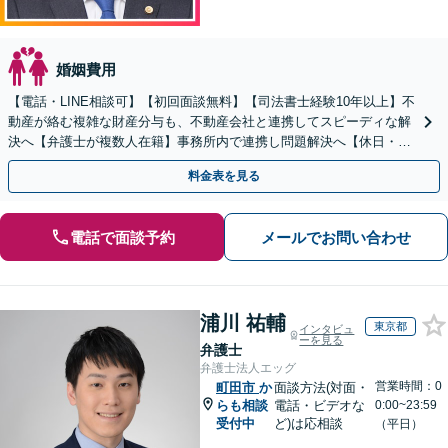
婚姻費用
【電話・LINE相談可】【初回面談無料】【司法書士経験10年以上】不
動産が絡む複雑な財産分与も、不動産会社と連携してスピーディな解
決へ【弁護士が複数人在籍】事務所内で連携し問題解決へ【休日・夜
間面談可】【子連れ相談可】【虎ノ門駅1分】
料金表を見る
電話で面談予約
メールでお問い合わせ
浦川 祐輔
東京都
インタビュ
ーを見る
弁護士
弁護士法人エッグ
営業時間：0
町田市
か
面談方法(対面・
らも相談
電話・ビデオな
0:00~23:59
受付中
ど)は応相談
（平日）