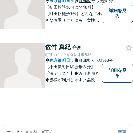
東京都
町田市
町田駅
から徒歩1分
|
【初回相談30分まで無料】
詳細を見
【町田駅徒歩1分】どんなに小
る
さなお困りごとにも、女性弁
護士がじっくりカウンセリン
グを行ないます。まずはお気
軽にご相談ください。
佐竹 真紀
弁護士
町田シビック綜合法律事務所
東京都
町田市
町田駅
から徒歩3分
|
【小田急町田駅徒歩３分】
詳細を見
【法テラス可】◆WEB相談可
る
◆皆様が利用しやすい柔軟な
相談体制を整えております。
離婚／交通事故／相続など、
あらゆる問題に対応可能で
す。まずはお気軽ご相談くだ
さい。
エリア
東京都、町田市
変更