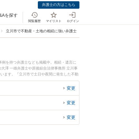
弁護士の方はこちら
&Aを探す
閲覧履歴
マイリスト
ログイン
立川市で不動産・土地の相続に強い弁護士
事例を持つ弁護士なども掲載中。相続・遺言に
大澤 一雄弁護士や原後綜合法律事務所 立川事
ています。『立川市で土日や夜間に発生した不動
索したい』『初回相談無料で不動産・土地の相続
変更
変更
変更