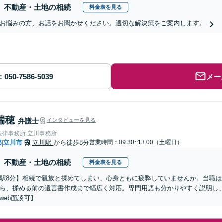
不動産・土地の相続
料金表を見る
お悩みの方、お話をお聞かせください。適切な解決策をご案内します。
メー
瑞穂
弁護士
インタビューを見る
法律事務所 立川事務所
都
立川市
立川駅
から徒歩8分
営業時間：09:30~13:00（土曜日）
|
不動産・土地の相続
料金表を見る
駅8分】相続で親族と揉めてしまい、心身ともに疲弊していませんか。当職
ら、揉める前の遺言書作成まで幅広く対応。専門用語も分かりやすく説明し
web面談可】