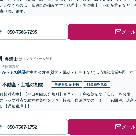
とができるのは、私独自の強みです！税理士・司法書士・不動産業者などと
寄り添います。
せ
メール
良
弁護士
インタビューを見る
き法律事務所
市
からも相談受付中
面談方法(対面・電話・ビデオなど)は応相談
営業時間：本
不動産・土地の相続
事例を見る(1件)
料金表を見る
積極対応中】【平日初回30分無料】素早く・丁寧な対応で「安心」をお届け
ストップ対応で精神的負担を大きく軽減｜自治体でのセミナーも開催。遺産
い【通知税理士】
せ
メール