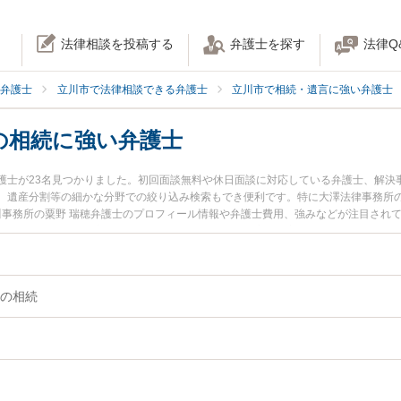
法律相談を投稿する
弁護士を探す
法律Q
弁護士
立川市で法律相談できる弁護士
立川市で相続・遺言に強い弁護士
の相続に強い弁護士
護士が23名見つかりました。初回面談無料や休日面談に対応している弁護士、解決
、遺産分割等の細かな分野での絞り込み検索もでき便利です。特に大澤法律事務所の
立川事務所の粟野 瑞穂弁護士のプロフィール情報や弁護士費用、強みなどが注目され
相談したい』『不動産・土地の相続のトラブル解決の実績豊富な近くの弁護士を検
したい』などでお困りの相談者さんにおすすめです。
の相続