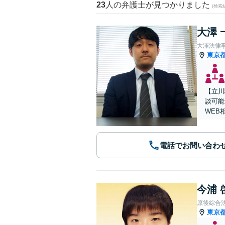
23
人の弁護士が見つかりました
(検索
大澤 
大澤法律
東京
【立川
談可能
WEB
電話でお問い合わ
今浦 
原後綜合
東京