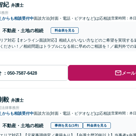
智紀
弁護士
事務所
市
からも相談受付中
面談方法(対面・電話・ビデオなど)は応相談
営業時間：本
不動産・土地の相続
料金表を見る
リア対応【オンライン面談対応】相続人がいない方などのご希望を実現する
ください！／相続問題はトラブルになる前に早めのご相談を！／裁判外での
せ
メール
剛毅
弁護士
同法律事務所
市
からも相談受付中
面談方法(対面・電話・ビデオなど)は応相談
営業時間：本
不動産・土地の相続
事例を見る(1件)
料金表を見る
エリア対応】【元家事調停官／書籍あり】【弁護士歴20年以上】当事者×弁