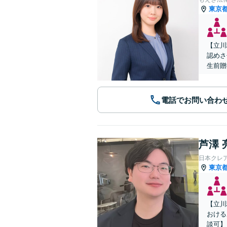
東京
【立川
認めさ
生前贈
電話でお問い合わ
芦澤 
日本クレ
東京
【立川
おける
談可】