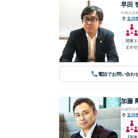
早田 
中嶋法律
立川
関東エ
まかせ
電話でお問い合わ
加藤 
武蔵野合
立川
【関東