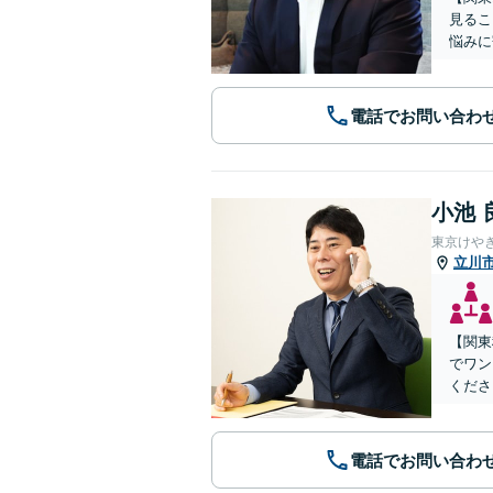
見るこ
悩みに
電話でお問い合わ
小池 
東京けや
立川
【関東
でワン
くださ
電話でお問い合わ