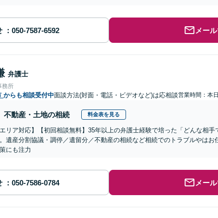
せ
メール
謙
弁護士
事務所
市
からも相談受付中
面談方法(対面・電話・ビデオなど)は応相談
営業時間：本
不動産・土地の相続
料金表を見る
エリア対応】【初回相談無料】35年以上の弁護士経験で培った「どんな相手
。遺産分割協議・調停／遺留分／不動産の相続など相続でのトラブルやはお
策にも注力
せ
メール