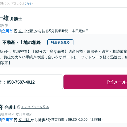
結果について詳しくは
こちら
)
一雄
弁護士
事務所
都
立川市
立川北駅
から徒歩5分
営業時間：本日定休日
|
不動産・土地の相続
料金表を見る
駅7分：地域密着】【60分の丁寧な面談】遺産分割・遺留分・遺言・相続放
。負担の大きい手続きや話し合いをサポートし、フットワーク軽く迅速に、
相談可】
せ
メール
啓
弁護士
インタビューを見る
法律事務所 立川事務所
都
立川市
立川駅
から徒歩8分
営業時間：09:30~15:00（土曜日）
|