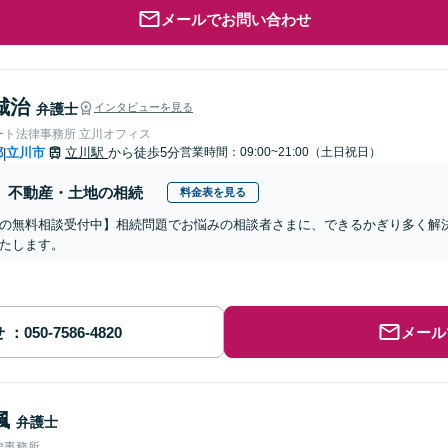
メールでお問い合わせ
城治
弁護士
インタビューを見る
ート法律事務所 立川オフィス
都
立川市
立川駅
から徒歩5分
営業時間：09:00~21:00（土日祝日）
|
不動産・土地の相続
料金表を見る
の無料相談受付中】相続問題でお悩みの相談者さまに、できるかぎり多く解
たします。
せ
メール
楓
弁護士
律事務所