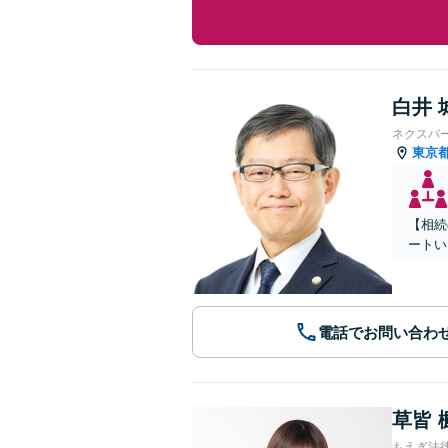
白井 
ネクスパ
東京
【相続
ートい
電話でお問い合わ
草皆 
もえぎ法