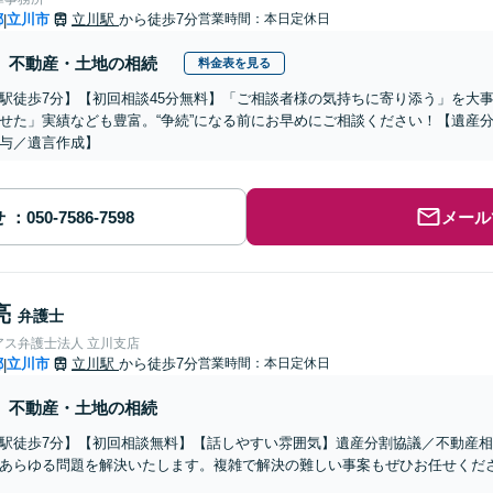
都
立川市
立川駅
から徒歩7分
営業時間：本日定休日
|
不動産・土地の相続
料金表を見る
駅徒歩7分】【初回相談45分無料】「ご相談者様の気持ちに寄り添う」を大
せた」実績なども豊富。“争続”になる前にお早めにご相談ください！【遺産
与／遺言作成】
せ
メール
亮
弁護士
アス弁護士法人 立川支店
都
立川市
立川駅
から徒歩7分
営業時間：本日定休日
|
不動産・土地の相続
駅徒歩7分】【初回相談無料】【話しやすい雰囲気】遺産分割協議／不動産
あらゆる問題を解決いたします。複雑で解決の難しい事案もぜひお任せくだ