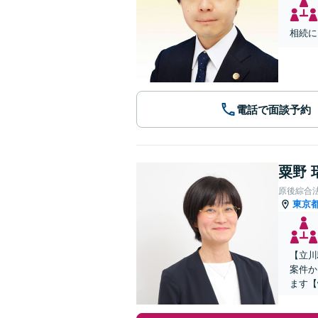
相続に
電話で面談予約
粟野 
原後綜合
東京
【立川
案件か
ます【