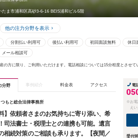
たま市浦和区高砂3-6-16 BEIS浦和ビル5階
他の注力分野を表示
分割払い利用可
後払い利用可
初回面談無料
休日
メール相談可
産の方に限り、ご利用いただけます。電話相談については15分程度とさせて
事例紹介
料金表
アクセス
力分野
電
05
 まつもと総合法律事務所
※お電
えい
料】依頼者さまのお気持ちに寄り添い、希
！司法書士・税理士との連携も可能。遺言
の相続対策のご相談も承ります。【夜間／
受付