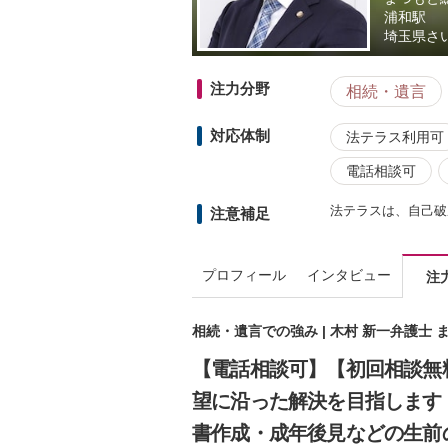
浦和駅
埼玉県
さい
注力分野
相続・遺言
対応体制
法テラス利用可
電話相談可
法テラスは、自己破
注意補足
プロフィール
インタビュー
注
相続・遺言での強み | 木村 新一弁護士
【電話相談可】【初回相談無
望に沿った解決を目指します
書作成・成年後見などの生前