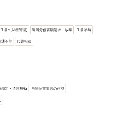
(生前の財産管理)
遺留分侵害額請求・放棄
生前贈与
疎通不能
代襲相続
偽鑑定・遺言無効
自筆証書遺言の作成
任