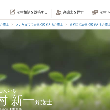
法律相談を投稿する
弁護士を探す
法律Q
弁護士
さいたま市で法律相談できる弁護士
浦和区で法律相談できる弁護
 しんいち
村 新一
弁護士
総合法律事務所