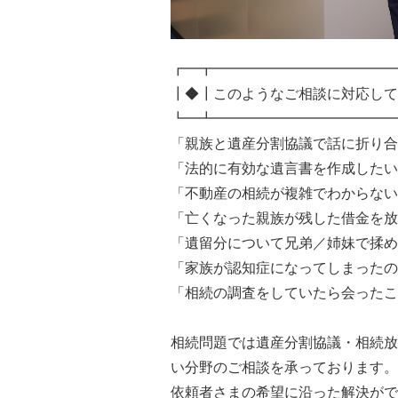
┏━┳━━━━━━━━━━━━━
┃◆┃このようなご相談に対応して
┗━┻━━━━━━━━━━━━━
「親族と遺産分割協議で話に折り合
「法的に有効な遺言書を作成したい
「不動産の相続が複雑でわからない
「亡くなった親族が残した借金を放
「遺留分について兄弟／姉妹で揉め
「家族が認知症になってしまったの
「相続の調査をしていたら会ったこ
相続問題では遺産分割協議・相続放
い分野のご相談を承っております。
依頼者さまの希望に沿った解決がで