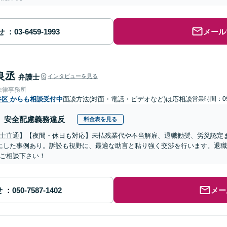
せ
メール
良丞
弁護士
インタビューを見る
法律事務所
谷区
からも相談受付中
面談方法(対面・電話・ビデオなど)は応相談
営業時間：09
安全配慮義務違反
料金表を見る
士直通】【夜間・休日も対応】未払残業代や不当解雇、退職勧奨、労災認定
にした事例あり。訴訟も視野に、最適な助言と粘り強く交渉を行います。退
ご相談下さい！
せ
メー