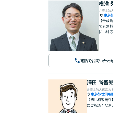
横溝 
弁護士法
東京
【千歳烏
でも無料
払い対応
電話でお問い合わ
澤田 尚吾
弁護士法人東京あ
東京都
世田谷
|
【初回相談無料
にご相談くださ