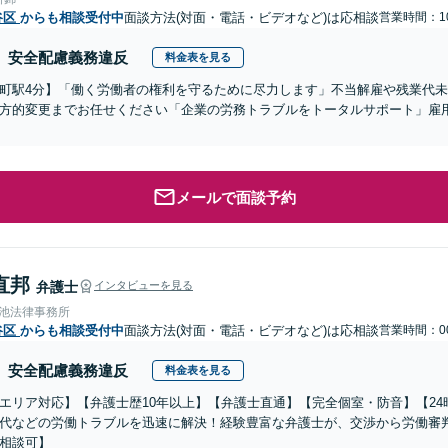
谷区
からも相談受付中
面談方法(対面・電話・ビデオなど)は応相談
営業時間：10
安全配慮義務違反
料金表を見る
町駅4分】「働く労働者の権利を守るために尽力します」不当解雇や残業代
方的変更までお任せください「企業の労務トラブルをトータルサポート」雇
メールで面談予約
直邦
弁護士
インタビューを見る
溜池法律事務所
谷区
からも相談受付中
面談方法(対面・電話・ビデオなど)は応相談
営業時間：00
安全配慮義務違反
料金表を見る
エリア対応】【弁護士歴10年以上】【弁護士直通】【完全個室・防音】【2
代などの労働トラブルを迅速に解決！経験豊富な弁護士が、交渉から労働審
相談可】