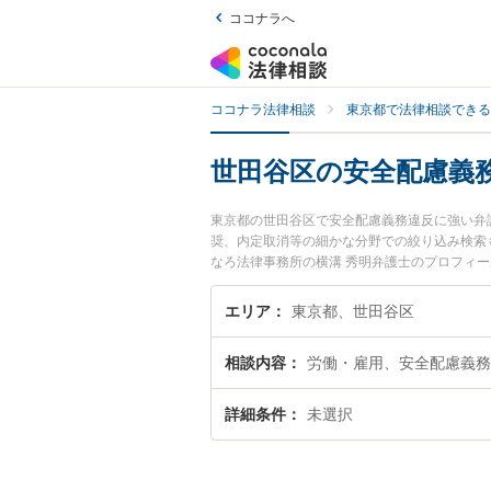
ココナラへ
ココナラ法律相談
東京都で法律相談できる
世田谷区の安全配慮義
東京都の世田谷区で安全配慮義務違反に強い弁
奨、内定取消等の細かな分野での絞り込み検索
なろ法律事務所の横溝 秀明弁護士のプロフィ
弁護士に相談したい』『安全配慮義務違反のト
談予約したい』などでお困りの相談者さんにお
エリア
東京都、世田谷区
相談内容
労働・雇用、安全配慮義務
詳細条件
未選択