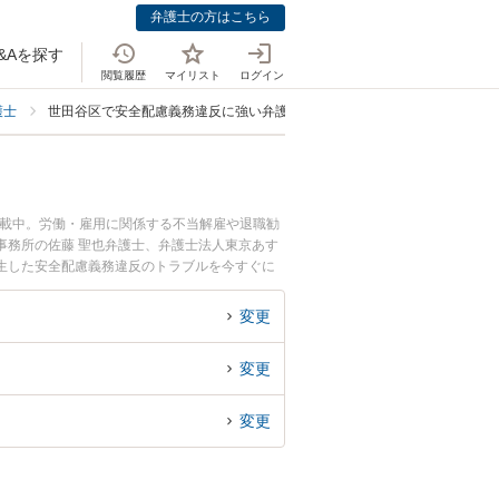
弁護士の方はこちら
&Aを探す
閲覧履歴
マイリスト
ログイン
護士
世田谷区で安全配慮義務違反に強い弁護士
掲載中。労働・雇用に関係する不当解雇や退職勧
事務所の佐藤 聖也弁護士、弁護士法人東京あす
生した安全配慮義務違反のトラブルを今すぐに
務違反を法律相談できる世田谷区内の弁護士に相
変更
変更
変更