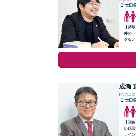
世田
【茅場
件の一
クなど
成瀬 
NN赤坂
世田
【関東
い残業
ライン