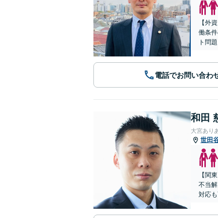
【外資
働条件
ト問題
電話でお問い合わ
和田 
大宮あり
世田
【関東
不当解
対応も