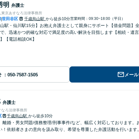
秀明
弁護士
人東京あすなろ法律事務所
都
世田谷区
千歳烏山駅
から徒歩10分
営業時間：09:30~18:00（平日）
|
山駅・仙川駅15分】お抱え弁護士として親身にサポート【借金問題】
で、迅速かつ的確な対応で満足度の高い解決を目指します【相続・遺言
】【電話相談OK】
せ
メール
郎
弁護士
すなろ法律事務所
区
千歳烏山駅
から徒歩10分
】離婚・男女問題/債務整理/刑事事件/など、幅広く対応しております。
い！依頼者さまの意向を汲み取り、希望を尊重した弁護活動を行います