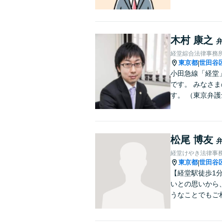
木村 康之
経堂綜合法律事務
東京都
世田谷
|
小田急線「経堂
です。 みなさ
す。 （東京弁
松尾 博友
経堂けやき法律事
東京都
世田谷
|
【経堂駅徒歩1
いとの思いから
うなことでもご