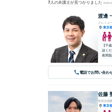
7
人の弁護士が見つかりました
(検索結
渡邊 
クレミエ
東京
【千歳
談くだ
夜間面
電話でお問い合わ
佐藤 
世田谷国
東京