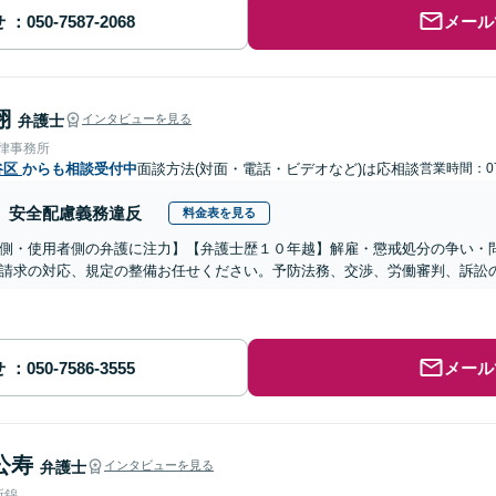
せ
メール
翔
弁護士
インタビューを見る
法律事務所
谷区
からも相談受付中
面談方法(対面・電話・ビデオなど)は応相談
営業時間：07
安全配慮義務違反
料金表を見る
側・使用者側の弁護に注力】【弁護士歴１０年越】解雇・懲戒処分の争い・
請求の対応、規定の整備お任せください。予防法務、交渉、労働審判、訴訟
せ
メール
公寿
弁護士
インタビューを見る
所錦