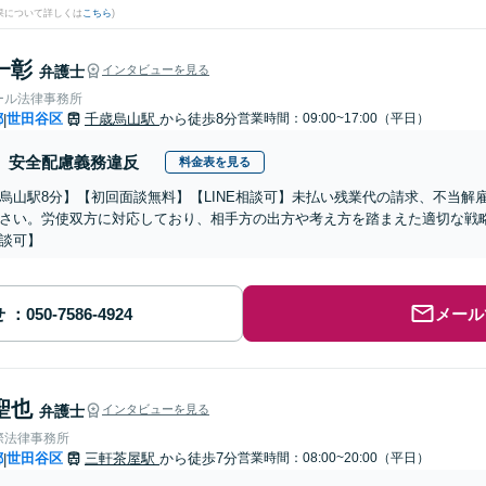
果について詳しくは
こちら
)
一彰
弁護士
インタビューを見る
ール法律事務所
都
世田谷区
千歳烏山駅
から徒歩8分
営業時間：09:00~17:00（平日）
|
安全配慮義務違反
料金表を見る
烏山駅8分】【初回面談無料】【LINE相談可】未払い残業代の請求、不当解
さい。労使双方に対応しており、相手方の出方や考え方を踏まえた適切な戦
談可】
せ
メール
聖也
弁護士
インタビューを見る
際法律事務所
都
世田谷区
三軒茶屋駅
から徒歩7分
営業時間：08:00~20:00（平日）
|