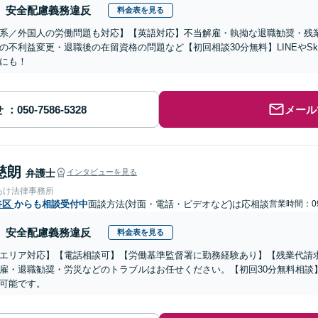
安全配慮義務違反
料金表を見る
系／外国人の労働問題も対応】【英語対応】不当解雇・執拗な退職勧奨・残
の不利益変更・退職後の在留資格の問題など【初回相談30分無料】LINEやS
にも！
せ
メール
慈朗
弁護士
インタビューを見る
あけ法律事務所
谷区
からも相談受付中
面談方法(対面・電話・ビデオなど)は応相談
営業時間：09
安全配慮義務違反
料金表を見る
エリア対応】【電話相談可】【労働基準監督署に勤務経験あり】【残業代請
雇・退職勧奨・労災などのトラブルはお任せください。【初回30分無料相談】
可能です。