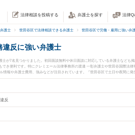
法律相談を投稿する
弁護士を探す
法律Q
弁護士
世田谷区で法律相談できる弁護士
世田谷区で労働・雇用に強い弁
務違反に強い弁護士
護士が7名見つかりました。初回面談無料や休日面談に対応している弁護士なども
もでき便利です。特にクレミエール法律事務所の渡邊 一彰弁護士や世田谷国際法律
ール情報や弁護士費用、強みなどが注目されています。『世田谷区で土日や夜間に発
ラブル解決の実績豊富な近くの弁護士を検索したい』『初回相談無料で安全配慮義
すすめです。
違反