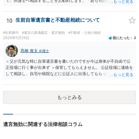
で、弁護士へ相談することをお勧めします。「あちらの弁護士」（元
あるのかが重要です。奥様が何も署名していないのであれば、遺留分
嫁と娘の弁護士のことでしょうか）へ聴いても、自分に有利な主張や
以前に、法定相続分や遺産分割未了の問題として整理すべき場合もあ
誘導しかしてこないと思います。
ります。 奥様において戸籍謄本、不動産登記簿、固定資産評価証明
10
生前自筆遺言書と不動産相続について
書、遺言書の有無等を確認し、弁護士に個別に相談した方がよいと思
われます。
#生前贈与
#遺言の真偽鑑定・遺言無効
#不動産・土地の相続
2024年5月24日
役にたった
2
髙橋 俊太
弁護士
＞父が元気な時に自筆遺言書を書いたのですが今は身体が不自由で公
正役場に行く事が出来ず ＞保管してもらえません。 公証役場に連絡を
して相談し、自宅や病院などに公証人に出張してもらって公正証書を
作成するという方法もあります。また、相談して証人を用意してもら
うことも可能です。 ＞不動産名義を父から母に名義変更しておいた方
がいいのではと考えていますがどう思いますか？ 詳細が不明であり何
もっとみる
とも言えないのですが、遺言内容との関わりもあると思いますので、
弁護士に事情等を説明して個別に相談した方がよいように思います。
遺言無効に関連する法律相談コラム