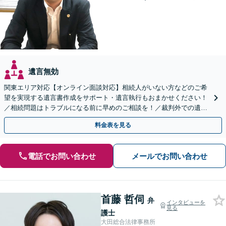
遺言無効
関東エリア対応【オンライン面談対応】相続人がいない方などのご希
望を実現する遺言書作成をサポート・遺言執行もおまかせください！
／相続問題はトラブルになる前に早めのご相談を！／裁判外での遺産
分割協議の経験多数【完全個室】
料金表を見る
電話でお問い合わせ
メールでお問い合わせ
首藤 哲伺
弁
インタビューを
見る
護士
大田総合法律事務所