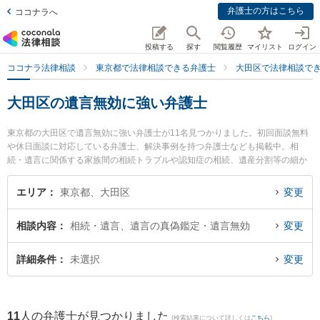
弁護士の方はこちら
ココナラへ
投稿する
探す
閲覧履歴
マイリスト
ログイン
ココナラ法律相談
東京都で法律相談できる弁護士
大田区で法律相談で
大田区の遺言無効に強い弁護士
東京都の大田区で遺言無効に強い弁護士が11名見つかりました。初回面談無料
や休日面談に対応している弁護士、解決事例を持つ弁護士なども掲載中。相
続・遺言に関係する家族間の相続トラブルや認知症の相続、遺産分割等の細か
な分野での絞り込み検索もでき便利です。特に稲井法律特許事務所の稲井 要介
弁護士やすみれ法律事務所の大串 亮平弁護士、京浜蒲田法律事務所の豊田 進士
エリア
東京都、大田区
変更
弁護士のプロフィール情報や弁護士費用、強みなどが注目されています。『大
田区で土日や夜間に発生した遺言無効のトラブルを今すぐに弁護士に相談した
相談内容
相続・遺言、遺言の真偽鑑定・遺言無効
変更
い』『遺言無効のトラブル解決の実績豊富な近くの弁護士を検索したい』『初
回相談無料で遺言無効を法律相談できる大田区内の弁護士に相談予約したい』
などでお困りの相談者さんにおすすめです。
詳細条件
未選択
変更
11
人の弁護士が見つかりました
(検索結果について詳しくは
こちら
)