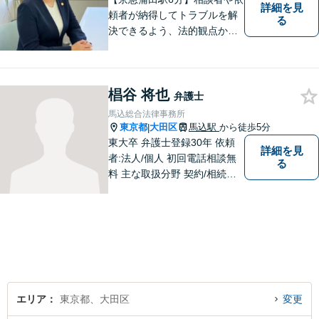
詳細を見
頼者が納得してトラブルを解
る
決できるよう、法的観点から
提案し、共に努力してきま
す。お客様の悩みに耳を傾
け、親しみやすさをもって最
椙谷 将也
善の解決策を共に検討したい
弁護士
と考えています。 是非お気軽
馬込総合法律事務所
にお問合せください。
東京都
大田区
馬込駅
から徒歩5分
|
東大卒 弁護士登録30年 依頼
詳細を見
者:法人/個人 初回電話相談無
る
料 主な取扱分野 契約/相続・
遺言/離婚・男女問題/労働問
題/交通事故/不動産/刑事事件
エリア
東京都、大田区
変更