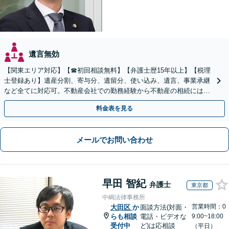
遺言無効
【関東エリア対応】【☎︎初回相談無料】【弁護士歴15年以上】【税理
士登録あり】遺産分割、寄与分、遺留分、使い込み、遺言、事業承継
など全てに対応可。不動産会社での勤務経験から不動産の相続には特
に的確に対応【出張サービス】【夜間・休日面談】
料金表を見る
メールでお問い合わせ
早田 智紀
弁護士
東京都
中嶋法律事務所
営業時間：0
大田区
か
面談方法(対面・
らも相談
電話・ビデオな
9:00~18:00
受付中
ど)は応相談
（平日）