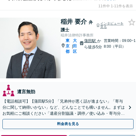
11件中 1-11件を表示
稲井 要介
弁
インタビューを
見る
護士
稲井法律特許事務所
東
大
蒲田駅
か
営業時間：09:00~1
京
田
|
8:00（平日）
ら徒歩5分
都
区
遺言無効
【電話相談可】【蒲田駅5分】「兄弟仲が悪く話が進まない」「寄与
分に関して納得いかない」など、どんなことでも構いません。まずは
お気軽にご相談ください「遺産分割協議・調停／使い込み・寄与分／
遺留分侵害額請求／相続放棄／事業承継／遺言書作成など」
料金表を見る