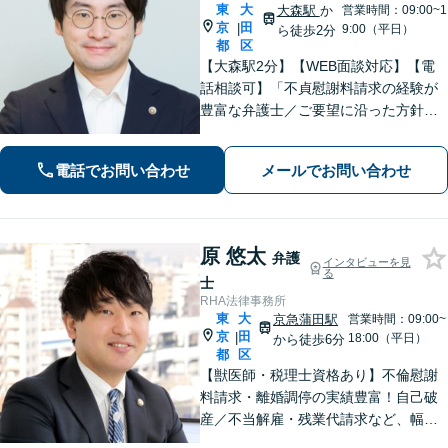
東
大
大森駅
か
営業時間：09:00~1
京
田
|
9:00（平日）
ら徒歩2分
都
区
【大森駅2分】【WEB面談対応】【電
話相談可】「不貞慰謝料請求の経験が
豊富な弁護士／ご要望に沿った方針を
一緒に検討します「幅広い相続案件に
対応：遺産分割協議・調停から遺留分
電話でお問い合わせ
メールでお問い合わせ
侵害請求や相続放棄の手続きまで丁寧
にサポートいたします」【完全個室対
応】
原 悠太
弁護
インタビューを見
る
士
RHA法律事務所
東
大
京急蒲田駅
営業時間：09:00~
京
田
|
18:00（平日）
から徒歩6分
都
区
【獣医師・税理士資格あり】不倫慰謝
料請求・離婚調停の実績豊富！自己破
産／不当解雇・残業代請求など、幅広
い分野に対応。「相談しやすい」声多