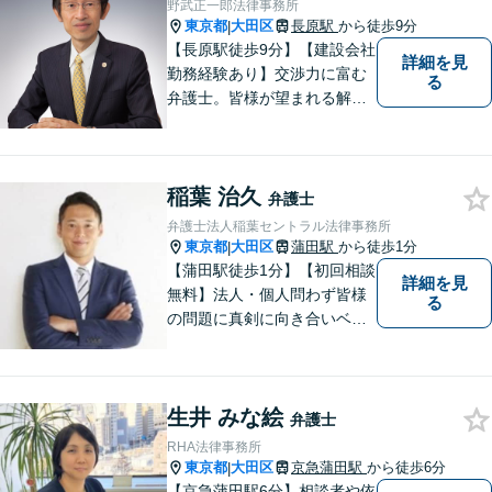
野武正一郎法律事務所
東京都
大田区
長原駅
から徒歩9分
|
【長原駅徒歩9分】【建設会社
詳細を見
勤務経験あり】交渉力に富む
る
弁護士。皆様が望まれる解決
へと尽力します。相続／遺言
書作成に注力！家族に苦労を
かけたくない方、老後が心配
稲葉 治久
な方はお気軽にお声掛けくだ
弁護士
さい。【電話・メール相談
弁護士法人稲葉セントラル法律事務所
可】
東京都
大田区
蒲田駅
から徒歩1分
|
【蒲田駅徒歩1分】【初回相談
詳細を見
無料】法人・個人問わず皆様
る
の問題に真剣に向き合いベス
トな解決策をご提案致しま
す。
生井 みな絵
弁護士
RHA法律事務所
東京都
大田区
京急蒲田駅
から徒歩6分
|
【京急蒲田駅6分】相談者や依