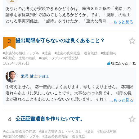
あなたのお考えが実現できるかどうかは、民法８９２条の「廃除」の
請求を家庭裁判所で認めてもらえるかどうか、です。「廃除」の理由
となる事実関係は、「虐待」をうけたか、「重大な侮辱」を受けた
か、推定相続人たる夫に「その他著しい非行」があったか否かです。
「廃除」は遺言でも可能です（民法８９３条）。 弁護士に具体的な事
情を話して相談して、「廃除」が可能か、実際に法律相談を受けるこ
3
提出期限を守らないのは良くあること？
とをお勧めします。
#家族間の相続トラブル
#遺言
#遺言の真偽鑑定・遺言無効
#生前贈与
#不動産・土地の相続
#相続トラブルの代理交渉
2025年3月26日
役にたった
11
鬼沢 健士
弁護士
①与えません。 ②一般的によくあります。珍しくありません。 ③期限
遅れをあまりに気にしないことです。大事なのは中身です。 相手の提
出が遅れることもあるんじゃないかと思います。 それでもあなた有利
にはなりません。
4
公正証書遺言を作りたいです。
#公正証書遺言の作成
#遺言の書き直し・やり直し
#遺言
#相続税対策
#家族間の相続トラブル
#遺言の真偽鑑定・遺言無効