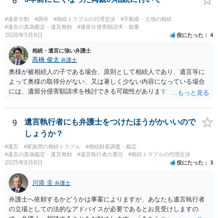
8
#遺産分割
#調停
#相続トラブルの代理交渉
#不動産・土地の相続
#遺言の真偽鑑定・遺言無効
#遺留分侵害額請求・放棄
2026年5月8日
役にたった
4
相続・遺言に強い弁護士
髙橋 俊太
弁護士
奥様が被相続人の子である場合、原則として相続人であり、遺言等に
よって奥様の取得分がない、又は著しく少ない内容になっている場合
には、遺留分侵害額請求を検討できる可能性があります。ただし、
「相続は３年以内」という説明は、遺留分そのものではなく、相続登
記の義務化に関する説明と混同されている可能性があります。相続登
記については、不動産を相続で取得したことを知った日から３年以内
9
遺言執行者にも弁護士をつけたほうがかいいので
に申請する義務があります。一方、遺留分侵害額請求は、相続開始お
しょうか？
よび遺留分を侵害する贈与・遺贈があったことを知った時から１年で
#遺言
#家族間の相続トラブル
#相続財産調査・鑑定
時効にかかります。また、相続開始から１０年が経過すると、認識の
#遺言の真偽鑑定・遺言無効
#遺言執行者の選任
#相続トラブルの代理交渉
有無にかかわらず行使できなくなります。 奥様がご両親の死亡を最近
2025年8月8日
役にたった
3
まで知らなかったのであれば、少なくとも「知った時から１年」の時
効がいつから進むかは慎重に検討する必要があります。ただし、死亡
川添 圭
弁護士
から３年が経過しているとのことですので、早急に戸籍、遺言の有
無、不動産登記、遺産分割協議書の有無を確認した方がよいでしょ
弁護士へ依頼するかどうかは事案によりますが、あなたも遺言執行者
う。特に、お姉様側だけで不動産名義を変更している場合、遺言があ
の立場としての法的なアドバイスが必要であるとお見受けしますの
ったのか、遺産分割協議書が作成されているのか、奥様の署名押印が