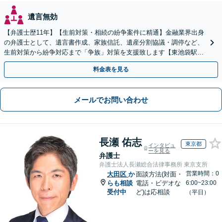
遺言無効
【弁護士歴11年】【生前対策・相続の紛争案件に精通】金融業界出身
の弁護士として、遺言書作成、家族信託、遺産分割協議・調停など、
生前対策から紛争対応まで「争族」対策を支援致します【東池袋駅2
分】【初回面談無料】
料金表を見る
メールでお問い合わせ
長瀬 佑志
東京都
インタビュ
ーを見る
弁護士
弁護士法人長瀬総合法律事務所 東京支所
営業時間：0
大田区
か
面談方法(対面・
らも相談
電話・ビデオな
6:00~23:00
受付中
ど)は応相談
（平日）