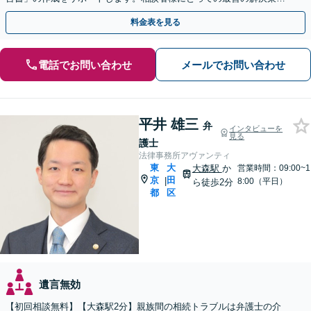
ご提案いたします。
料金表を見る
電話でお問い合わせ
メールでお問い合わせ
平井 雄三
弁
インタビューを
見る
護士
法律事務所アヴァンティ
東
大
大森駅
か
営業時間：09:00~1
京
田
|
8:00（平日）
ら徒歩2分
都
区
遺言無効
【初回相談無料】【大森駅2分】親族間の相続トラブルは弁護士の介