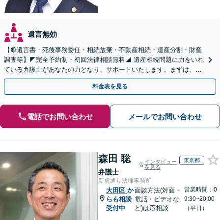
遺言無効
【🔴遺言書・死後事務委任・相続放棄・不動産相続・遺産分割・財産
調査等】◤完全予約制・初回法律相談無料◢ 遺産相続問題に力をいれ
ている弁護士があなたの力となり、サポートいたします。まずは、お
気軽にお問い合わせください。
料金表を見る
電話でお問い合わせ
メールでお問い合わせ
森田 聡
東京都
インタビュー
を見る
弁護士
新虎通り法律事務所
営業時間：0
大田区
か
面談方法(対面・
らも相談
電話・ビデオな
9:30~20:00
受付中
ど)は応相談
（平日）