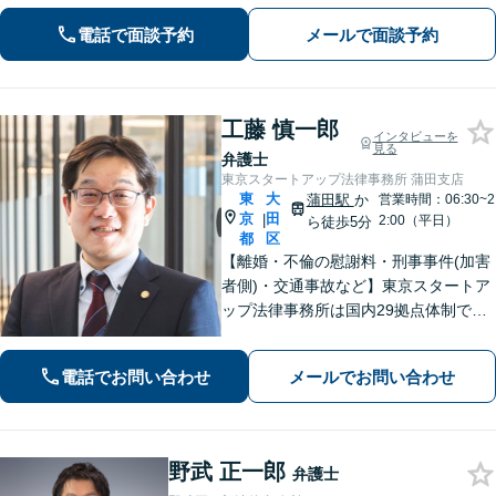
数！温もりある対応をご提供します。
電話で面談予約
メールで面談予約
【中小企業顧問経験100社以上】不動産
問題、予防法務はお任せください。
工藤 慎一郎
インタビューを
見る
弁護士
東京スタートアップ法律事務所 蒲田支店
東
大
蒲田駅
か
営業時間：06:30~2
京
田
|
2:00（平日）
ら徒歩5分
都
区
【離婚・不倫の慰謝料・刑事事件(加害
者側)・交通事故など】東京スタートア
ップ法律事務所は国内29拠点体制で全
国対応！【ご自宅からの電話相談にも
対応(法律相談は完全予約制)】各分野で
電話でお問い合わせ
メールでお問い合わせ
専門性の高い弁護士が寄り添い解決を
サポートします。
野武 正一郎
弁護士