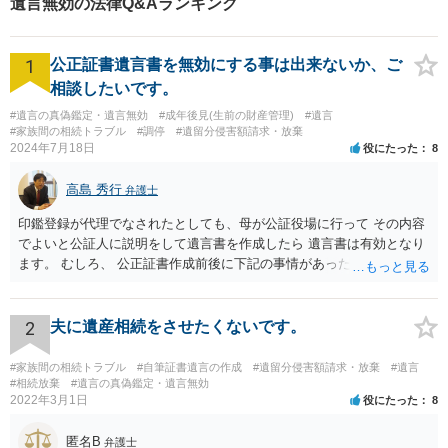
遺言無効の法律Q&Aランキング
1
公正証書遺言書を無効にする事は出来ないか、ご
相談したいです。
#遺言の真偽鑑定・遺言無効
#成年後見(生前の財産管理)
#遺言
#家族間の相続トラブル
#調停
#遺留分侵害額請求・放棄
2024年7月18日
役にたった
8
高島 秀行
弁護士
印鑑登録が代理でなされたとしても、母が公証役場に行って その内容
でよいと公証人に説明をして遺言書を作成したら 遺言書は有効となり
ます。 むしろ、 公正証書作成前後に下記の事情があったことが証明で
きれば判断能力がなく 無効だったと主張することが可能です。 翌年1
月に携帯が新しくなった母からの第一声は「ここにいたら殺される」
「面会に来てくれ」で、長男に聞くと「面会は出来ない。俺は携帯電
2
夫に遺産相続をさせたくないです。
話の使い方を教える為に会っている」「母の話は聞かなくて良い」と
電話が切れました。その後の電話でも「食事に毒が入っている」「体
#家族間の相続トラブル
#自筆証書遺言の作成
#遺留分侵害額請求・放棄
#遺言
にチップが埋められている」等、おかしかったです。 当時の診療記
#相続放棄
#遺言の真偽鑑定・遺言無効
2022年3月1日
役にたった
8
録、介護認定の資料、介護記録を取得して 弁護士に面談で相談された
方がよいと思います。
匿名B
弁護士