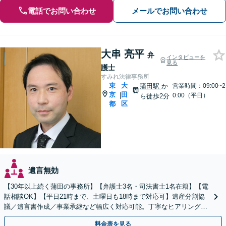
電話でお問い合わせ
メールでお問い合わせ
大串 亮平
弁
インタビューを
見る
護士
すみれ法律事務所
東
大
蒲田駅
か
営業時間：09:00~2
京
田
|
0:00（平日）
ら徒歩2分
都
区
遺言無効
【30年以上続く蒲田の事務所】【弁護士3名・司法書士1名在籍】【電
話相談OK】【平日21時まで、土曜日も18時まで対応可】遺産分割協
議／遺言書作成／事業承継など幅広く対応可能。丁寧なヒアリングを
心がけております【蒲田駅2分】
料金表を見る