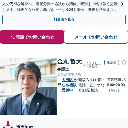
入で円滑な解決へ。遺産分割の協議から調停、審判まで粘り強く交渉
します。論理的な根拠に基づき正当な権利を確保。将来を見据えた最
善案を提示します。【夜間や休日相談も対応可能】
料金表を見る
電話でお問い合わせ
メールでお問い合わせ
金丸 哲大
東京都
インタビュ
ーを見る
弁護士
金丸法律事務所
営業時間：0
大田区
か
面談方法(対面・
らも相談
電話・ビデオな
8:00~20:00
受付中
ど)は応相談
（平日）
遺言無効