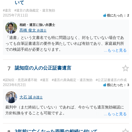
いて
#遺言
#遺言の真偽鑑定・遺言無効
2025年7月11日
役にたった
2
相続・遺言に強い弁護士
髙橋 俊太
弁護士
「遺書」という文書名でも特に問題はなく、封をしていない場合であ
っても自筆証書遺言の要件を満たしていれば有効であり、家庭裁判所
での検認手続が必要となります。
7
認知症の人の公正証書遺言
#認知症・意思疎通不能
#遺言
#遺言の真偽鑑定・遺言無効
#公正証書遺言の作成
2023年6月2日
役にたった
3
大石 誠
弁護士
裁判中（まだ終結していない）であれば、今からでも遺言無効確認に
方針転換をすることも可能ですよ。
3年前に亡くなった両親の相続に付いて