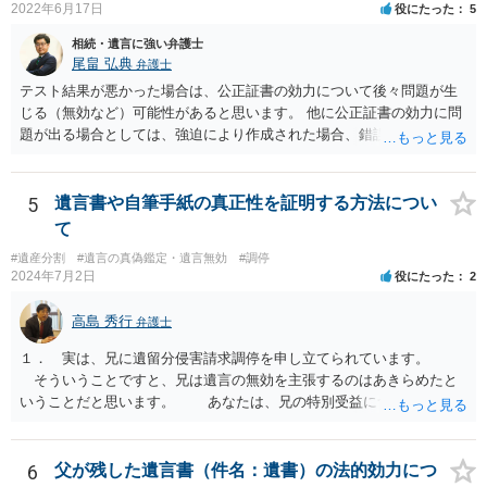
2022年6月17日
役にたった
5
相続・遺言に強い弁護士
尾畠 弘典
弁護士
テスト結果が悪かった場合は、公正証書の効力について後々問題が生
じる（無効など）可能性があると思います。 他に公正証書の効力に問
題が出る場合としては、強迫により作成された場合、錯誤（勘違い）
の場合などがあります。 遺言の対象となる財産の多寡などにもよりま
すが、弁護士に作成を依頼する場合は、１０～数十万円程度になるケ
ースが多いと思います。 報酬体系は、弁護士ごとに異なりますので一
5
遺言書や自筆手紙の真正性を証明する方法につい
律の基準はありません。
て
#遺産分割
#遺言の真偽鑑定・遺言無効
#調停
2024年7月2日
役にたった
2
高島 秀行
弁護士
１． 実は、兄に遺留分侵害請求調停を申し立てられています。
そういうことですと、兄は遺言の無効を主張するのはあきらめたと
いうことだと思います。 あなたは、兄の特別受益について立証し
て、遺留分の問題を解決すればよいと思います。 弁護士に面談で
詳しい事情を話して相談された方がよいと思います。
6
父が残した遺言書（件名：遺書）の法的効力につ