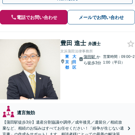
電話でお問い合わせ
メールでお問い合わせ
豊田 進士
弁護士
京浜蒲田法律事務所
東
大
蒲田駅
か
営業時間：09:00~2
京
田
|
1:00（平日）
ら徒歩3分
都
区
遺言無効
【蒲田駅徒歩3分】遺産分割協議や調停／成年後見／遺留分／相続放
棄など、相続のお悩みはすべてお任せください！「紛争が生じない遺
言書」の作成をサポートします。相談者様にとっての最善の解決策を