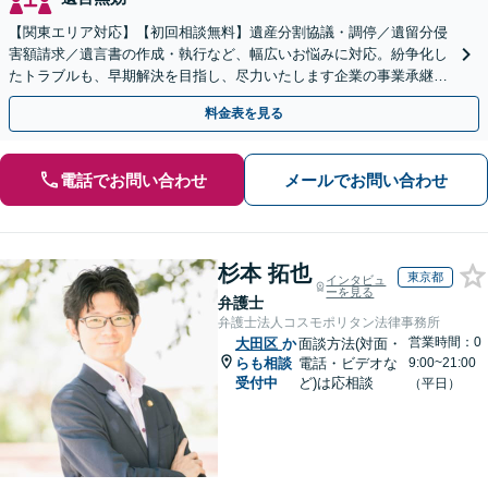
【関東エリア対応】【初回相談無料】遺産分割協議・調停／遺留分侵
害額請求／遺言書の作成・執行など、幅広いお悩みに対応。紛争化し
たトラブルも、早期解決を目指し、尽力いたします企業の事業承継の
お悩みもご相談ください【夜間・休日面談】【電話相談可】
料金表を見る
電話でお問い合わせ
メールでお問い合わせ
杉本 拓也
東京都
インタビュ
ーを見る
弁護士
弁護士法人コスモポリタン法律事務所
営業時間：0
大田区
か
面談方法(対面・
らも相談
電話・ビデオな
9:00~21:00
受付中
ど)は応相談
（平日）