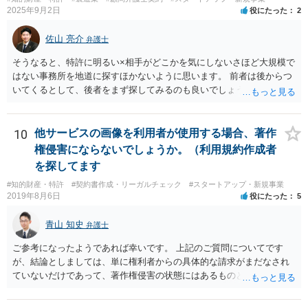
断される余地は残るといえるでしょう。 あくまで、自身の嗜好に基づ
2025年9月2日
役にたった
2
く、自主的なレビューでなければステマ規制にひっかかる可能性があ
るのです。 ※消費者庁のステマ規制の運用ガイドラインであるhttps://
佐山 亮介
弁護士
www.caa.go.jp/policies/policy/representation/fair_labeling/guideline/ass
ets/representation_cms216_230328_03.pdf の５頁（イ）、２（１）参
そうなると、特許に明るい×相手がどこかを気にしないさほど大規模で
照
はない事務所を地道に探すほかないように思います。 前者は後からつ
いてくるとして、後者をまず探してみるのも良いでしょう。
10
他サービスの画像を利用者が使用する場合、著作
権侵害にならないでしょうか。（利用規約作成者
を探してます
#知的財産・特許
#契約書作成・リーガルチェック
#スタートアップ・新規事業
2019年8月6日
役にたった
5
青山 知史
弁護士
ご参考になったようであれば幸いです。 上記のご質問についてです
が、結論としましては、単に権利者からの具体的な請求がまだなされ
ていないだけであって、著作権侵害の状態にはあるものと思慮いたし
ます。 例えば、大手のECサイトの規約を見ますと、各投稿者によるコ
ンテンツの投稿については、適法か否かも含め、投稿者で自己責任で