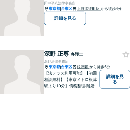
い。1つ1つの問題に真摯に向
田中平八法律事務所
き合ってまいります。
東京都
台東区
上野御徒町駅
から徒歩4分
|
詳細を見る
深野 正尊
弁護士
深野法律事務所
東京都
台東区
根津駅
から徒歩6分
|
【法テラス利用可能】【初回
詳細を見
相談無料】【東京メトロ根津
る
駅より10分】債務整理/離婚問
題/相続問題/企業法務/債権回
収にお困りでしたら、是非、
私たちの事務所にお任せくだ
さい。プライバシーに配慮し
た相談室で、じっくりとお話
をお伺いします。