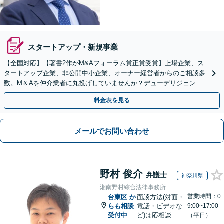
スタートアップ・新規事業
【全国対応】【著書2作がM&Aフォーラム賞正賞受賞】上場企業、ス
タートアップ企業、非公開中小企業、オーナー経営者からのご相談多
数。M＆Aを仲介業者に丸投げしていませんか？デューデリジェンス
や契約書作成・交渉はお任せください【初回無料】
料金表を見る
メールでお問い合わせ
野村 俊介
弁護士
神奈川県
湘南野村綜合法律事務所
営業時間：0
台東区
か
面談方法(対面・
らも相談
電話・ビデオな
9:00~17:00
受付中
ど)は応相談
（平日）