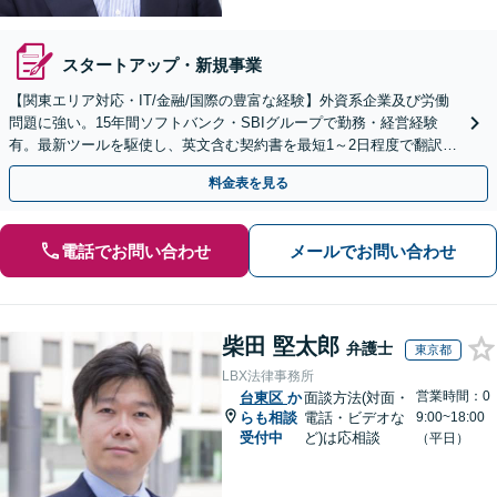
スタートアップ・新規事業
【関東エリア対応・IT/金融/国際の豊富な経験】外資系企業及び労働
問題に強い。15年間ソフトバンク・SBIグループで勤務・経営経験
有。最新ツールを駆使し、英文含む契約書を最短1～2日程度で翻訳・
レビュー。大手中小・外資系企業の顧問可
料金表を見る
電話でお問い合わせ
メールでお問い合わせ
柴田 堅太郎
弁護士
東京都
LBX法律事務所
営業時間：0
台東区
か
面談方法(対面・
らも相談
電話・ビデオな
9:00~18:00
受付中
ど)は応相談
（平日）