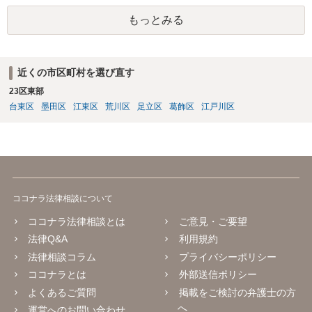
行うものとし、サイトとしては責任を持たない旨の規定がなされてい
もっとみる
ることがあります。 利用者も多いため、サイトとして投稿画像等のチ
ェックは行えないことから、自己責任で判断して行動するように求め
た規定と思慮いたします。 この結果、画像投稿の時点では、サイトに
おいて事前チェックがなされるわけではないため、著作権侵害となる
近くの市区町村を選び直す
ような画像もそのまま投稿されてしまい、結果として、権利者から削
23区東部
除や損害賠償等の請求がなされるまで、事実上、その投稿状態が残っ
たままになっているものと思われます。 こうした無断転載の件数は多
台東区
墨田区
江東区
荒川区
足立区
葛飾区
江戸川区
く、また、本人の特定にも時間や費用がかかることから、全ての無断
転載に対しては、権利者が対応できていないという実情があるものと
思われます。 もっとも、著作権者として承諾をしているのでない限
り、請求が現時点でないとしても、著作権侵害となることに変わりは
ありません。 そのため、著作権者が、本人の特定や具体的な請求に動
いてきた場合には、こうした無断転載をしていると、権利侵害の責任
ココナラ法律相談について
を問われることになり、結果として、賠償等をしなければならない事
態にもなります。 このように、ECサイト等における画像転載等は、適
ココナラ法律相談とは
ご意見・ご要望
法な状態とは必ずしも言い難く、権利者の行動次第では責任が生じか
法律Q&A
利用規約
ねないものですので、やはりこうした無断転載は控えた方が安全かと
法律相談コラム
プライバシーポリシー
思慮いたします。
ココナラとは
外部送信ポリシー
よくあるご質問
掲載をご検討の弁護士の方
へ
運営へのお問い合わせ