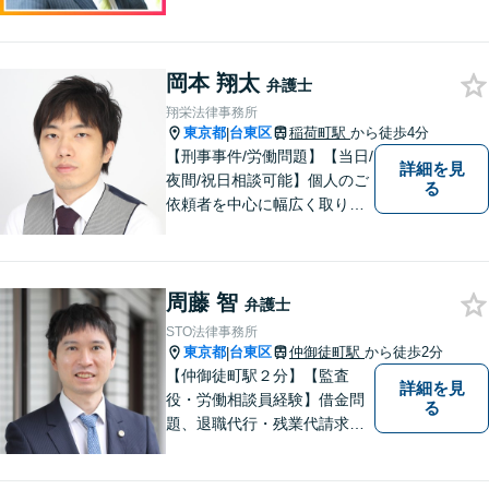
（つくばエクスプレス・大江
戸線）】離婚／相続／交通事
故など解決実績多数。依頼者
岡本 翔太
様に寄り添い、意志を尊重し
弁護士
つつ、冷静的確なアドバイス
翔栄法律事務所
で納得できる解決を目指しま
東京都
台東区
稲荷町駅
から徒歩4分
|
す【夜間対応可】
【刑事事件/労働問題】【当日/
詳細を見
夜間/祝日相談可能】個人のご
る
依頼者を中心に幅広く取り扱
ってきました。最善の解決方
法を一緒に考えさせて頂きま
す。
周藤 智
弁護士
STO法律事務所
東京都
台東区
仲御徒町駅
から徒歩2分
|
【仲御徒町駅２分】【監査
詳細を見
役・労働相談員経験】借金問
る
題、退職代行・残業代請求、
解雇の労働問題／ベンチャ
ー・中小企業支援、契約トラ