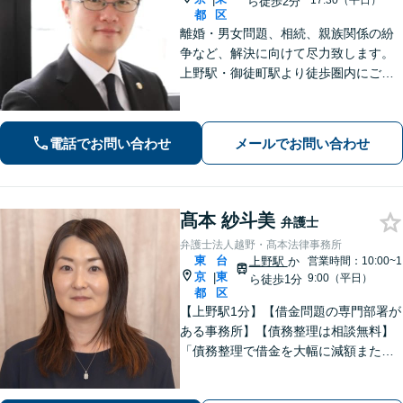
17:30（平日）
ら徒歩2分
都
区
離婚・男女問題、相続、親族関係の紛
争など、解決に向けて尽力致します。
上野駅・御徒町駅より徒歩圏内にござ
います。
電話でお問い合わせ
メールでお問い合わせ
髙本 紗斗美
弁護士
弁護士法人越野・髙本法律事務所
東
台
上野駅
か
営業時間：10:00~1
京
東
|
9:00（平日）
ら徒歩1分
都
区
【上野駅1分】【借金問題の専門部署が
ある事務所】【債務整理は相談無料】
「債務整理で借金を大幅に減額または
免除」相談者さまにとってベストな債
務整理をご提案！「交通事故：依頼者