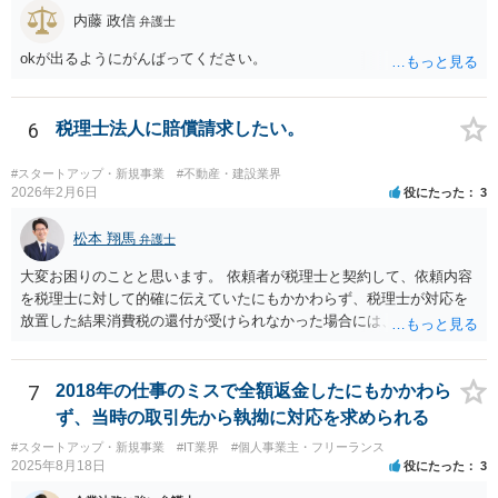
内藤 政信
弁護士
okが出るようにがんばってください。
6
税理士法人に賠償請求したい。
#スタートアップ・新規事業
#不動産・建設業界
2026年2月6日
役にたった
3
松本 翔馬
弁護士
大変お困りのことと思います。 依頼者が税理士と契約して、依頼内容
を税理士に対して的確に伝えていたにもかかわらず、税理士が対応を
放置した結果消費税の還付が受けられなかった場合には、賠償請求で
きる余地があります。 本件では、 ①過誤があった業務が契約範囲内で
あるか否かという問題 ②税理士本人が税務業務をしていなかったとい
う税理士職務の妥当性の問題 ③クライアントが誤って簡易課税届出書
7
2018年の仕事のミスで全額返金したにもかかわら
を提出していたところ、税理士が課税方式の確認をしなかった問題 と
ず、当時の取引先から執拗に対応を求められる
いう課題があります。 ①については、 税理士が責任を持つのは契約に
#スタートアップ・新規事業
#IT業界
#個人事業主・フリーランス
明記された委任事務に限定されるのが原則です。 サービスとして委任
2025年8月18日
役にたった
3
事務外の税務相談に応じた結果、その責任を負う場合もゼロではあり