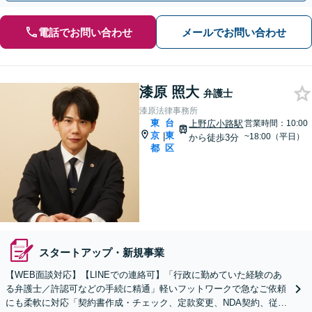
電話でお問い合わせ
メールでお問い合わせ
漆原 照大
弁護士
漆原法律事務所
東
台
上野広小路駅
営業時間：10:00
京
東
|
~18:00（平日）
から徒歩3分
都
区
スタートアップ・新規事業
【WEB面談対応】【LINEでの連絡可】「行政に勤めていた経験のあ
る弁護士／許認可などの手続に精通」軽いフットワークで急なご依頼
にも柔軟に対応「契約書作成・チェック、定款変更、NDA契約、従業