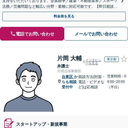
支持をいただいております。企業紛争／建築・不動産業界／スポーツ
法務／労働問題など幅広い分野・業種に対応可能です。【即日面談可
能】【休日・夜間面談可能】【WEB面談可能】
料金表を見る
電話でお問い合わせ
メールでお問い合わせ
片岡 大輔
東京都
インタビュ
ーを見る
弁護士
片岡法律事務所
営業時間：0
台東区
か
面談方法(対面・
らも相談
電話・ビデオな
9:00~20:00
受付中
ど)は応相談
（平日）
スタートアップ・新規事業