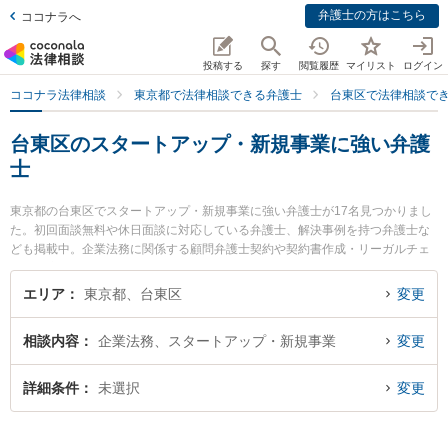
弁護士の方はこちら
ココナラへ
投稿する
探す
閲覧履歴
マイリスト
ログイン
ココナラ法律相談
東京都で法律相談できる弁護士
台東区で法律相談で
台東区のスタートアップ・新規事業に強い弁護
士
東京都の台東区でスタートアップ・新規事業に強い弁護士が17名見つかりまし
た。初回面談無料や休日面談に対応している弁護士、解決事例を持つ弁護士な
ども掲載中。企業法務に関係する顧問弁護士契約や契約書作成・リーガルチェ
ック、雇用契約書・就業規則作成等の細かな分野での絞り込み検索もでき便利
です。特にSTO法律事務所の田本 雅樹弁護士や漆原法律事務所の漆原 照大弁護
エリア
東京都、台東区
変更
士、KBM法律事務所の宮本 健太弁護士のプロフィール情報や弁護士費用、強み
などが注目されています。『台東区で土日や夜間に発生したスタートアップ・
相談内容
企業法務、スタートアップ・新規事業
変更
新規事業のトラブルを今すぐに弁護士に相談したい』『スタートアップ・新規
事業のトラブル解決の実績豊富な近くの弁護士を検索したい』『初回相談無料
でスタートアップ・新規事業を法律相談できる台東区内の弁護士に相談予約し
詳細条件
未選択
変更
たい』などでお困りの相談者さんにおすすめです。