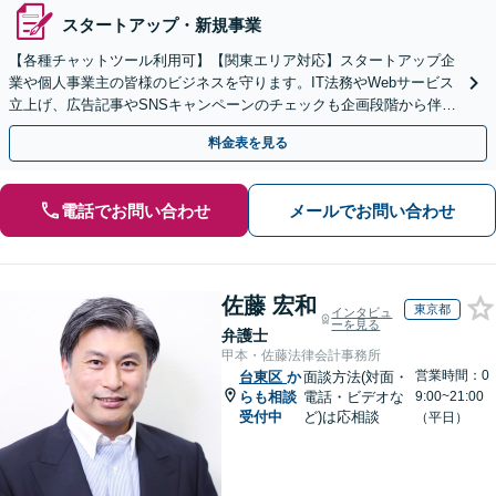
スタートアップ・新規事業
【各種チャットツール利用可】【関東エリア対応】スタートアップ企
業や個人事業主の皆様のビジネスを守ります。IT法務やWebサービス
立上げ、広告記事やSNSキャンペーンのチェックも企画段階から伴走
します。配信者特有の悩みにも対応します。
料金表を見る
電話でお問い合わせ
メールでお問い合わせ
佐藤 宏和
東京都
インタビュ
ーを見る
弁護士
甲本・佐藤法律会計事務所
営業時間：0
台東区
か
面談方法(対面・
らも相談
電話・ビデオな
9:00~21:00
受付中
ど)は応相談
（平日）