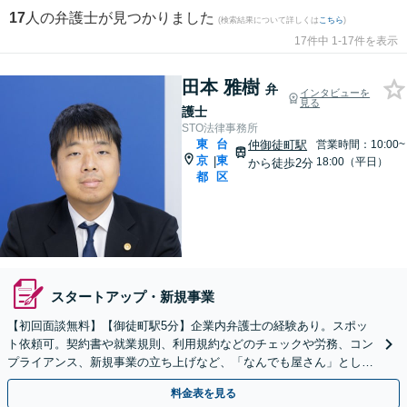
17
人の弁護士が見つかりました
(検索結果について詳しくは
こちら
)
17件中 1-17件を表示
田本 雅樹
弁
インタビューを
見る
護士
STO法律事務所
東
台
仲御徒町駅
営業時間：10:00~
京
東
|
18:00（平日）
から徒歩2分
都
区
スタートアップ・新規事業
【初回面談無料】【御徒町駅5分】企業内弁護士の経験あり。スポッ
ト依頼可。契約書や就業規則、利用規約などのチェックや労務、コン
プライアンス、新規事業の立ち上げなど、「なんでも屋さん」として
オールマイティに対応します【休日・夜間面談可】
料金表を見る