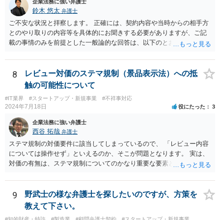
ませんが、責任追及するハードルはかなり上がります。 ②について
企業法務に強い弁護士
は、 実際上、税理士事務所では事務員が顧客対応することが多いと聞
鈴木 悠太
弁護士
きます。 そのため、メールに税理士が参加していないことや直接面談
ご不安な状況と拝察します。 正確には、契約内容や当時からの相手方
していないことをもって賠償請求の理由とすることは現実問題として
とのやり取りの内容等を具体的にお聞きする必要がありますが、ご記
は難しい可能性があります。 ③については、 税理士が、契約上の委任
載の事情のみを前提とした一般論的な回答は、以下のとおりです。 ①
事務外の税務相談をサービスで実施していた場合は、税理士側から積
相手方が主張し得た損害賠償請求権は、すでに消滅時効（2020年改正
極的に課税方式を確認しなければならないという程度の注意義務は認
前の商事消滅時効、不法行為消滅時効）にかかっている可能性が高い
められにくいのではないかと思います。 もっとも、顧問契約締結当初
です。 ②相手方の報告要求については、法的には従う義務はないでし
8
レビュー対価のステマ規制（景品表示法）への抵
から本件法人設立の相談についても依頼しており委任事務に含まれて
ょう。 ③すでに対応は完了しており、もし相手方から今後具体的な法
触の可能性について
いたと主張できる事情がある場合には、上記より幾分有利に進められ
的請求ないし措置がなされれば改めて検討するという方針でもよいよ
るかと思います。 より詳細な検討は、個別に法律事務所に問い合わせ
#IT業界
#スタートアップ・新規事業
#不祥事対応
うに思われます。
2024年7月18日
役にたった
3
て法律相談されるとよいでしょう。
企業法務に強い弁護士
西谷 拓哉
弁護士
ステマ規制の対価要件に該当してしまっているので、 「レビュー内容
については操作せず」といえるのか、そこが問題となります。 実は、
対価の有無は、ステマ規制についてのかなり重要な要素となります。
近時ステマ規制で初の行政処分を受けたケースは、高評価を付けるこ
とを条件に割り引くサービスを提供していたケースですが、 明示的に
高評価と指示していなくても、全件報酬を支払うことを約してレビュ
9
野武士の様な弁護士を探したいのですが、方策を
ーをさせるということになれば、結局はそれはレビュー内容について
教えて下さい。
事業者が関与していると評価され「事業者による表示（広告）」と判
#知的財産・特許
#製造業
#顧問弁護士契約
#スタートアップ・新規事業