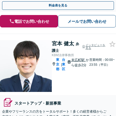
員との労働問題や事業譲渡」【休日・夜間相談可】
料金表を見る
電話でお問い合わせ
メールでお問い合わせ
宮本 健太
弁
インタビューを
見る
護士
KBM法律事務所
東
台
末広町駅
か
営業時間：00:00~
京
東
|
23:55（平日）
ら徒歩2分
都
区
スタートアップ・新規事業
企業やフリーランスの方をトータルサポート！多くの経営者様からご