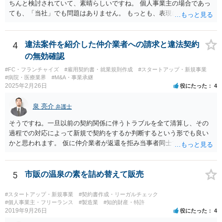
ちんと検討されていて、素晴らしいですね。 個人事業主の場合であっ
ても、「当社」でも問題はありません。 もっとも、表現に違和感があ
るというのであれば、屋号を使うとよいでしょう。 例えば、田中一郎
さんが「ABCウェブサービス」の屋号で事業を運営する際には、「当
社」の代わりに「ABCウェブサービス」とか「ABCWS」を使う等で
4
違法案件を紹介した仲介業者への請求と違法契約
す。
の無効確認
#FC・フランチャイズ
#雇用契約書・就業規則作成
#スタートアップ・新規事業
#病院・医療業界
#M&A・事業承継
2025年2月26日
役にたった
4
泉 亮介
弁護士
そうですね。一旦以前の契約関係に伴うトラブルを全て清算し、その
過程での対応によって新規で契約をするか判断するという形でも良い
かと思われます。 仮に仲介業者が返還を拒み当事者同士での解決が困
難となった場合は個別に弁護士に相談されると良いでしょう。
5
市販の温泉の素を詰め替えて販売
#スタートアップ・新規事業
#契約書作成・リーガルチェック
#個人事業主・フリーランス
#製造業
#知的財産・特許
2019年9月26日
役にたった
4