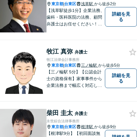
東京都
台東区
浅草駅
から徒歩2分
|
【浅草駅徒歩1分】企業法務、
詳細を見
歯科・医科医院の法務、顧問
る
弁護士はお任せください！労
務問題・患者クレーム・企業
法務も対応【電話・メール相
談OK】【休日・夜間面談可】
牧江 真弥
弁護士
牧江法律会計事務所
東京都
台東区
三ノ輪駅
から徒歩5分
|
【三ノ輪駅 5分】【公認会計
詳細を見
士の資格保有】家事事件から
る
企業法務まで幅広く対応して
います。弁護士資格の他に公
認会計士の資格も取得してい
るため、財務・法務の両側面
柴田 圭太
からサポート可能です。まず
弁護士
は話を聞いてみたいという方
永世綜合法律事務所
も、お気軽にご相談くださ
東京都
台東区
根津駅
から徒歩9分
|
い。
【根津駅9分】【初回面談無
詳細を見