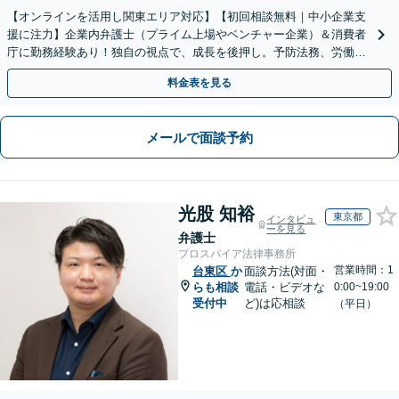
【オンラインを活用し関東エリア対応】【初回相談無料｜中小企業支
援に注力】企業内弁護士（プライム上場やベンチャー企業）＆消費者
庁に勤務経験あり！独自の視点で、成長を後押し。予防法務、労働問
題、債権回収、コンプラ、会社設立・事業再編等幅広く対応
料金表を見る
メールで面談予約
光股 知裕
東京都
インタビュ
ーを見る
弁護士
プロスパイア法律事務所
営業時間：1
台東区
か
面談方法(対面・
らも相談
電話・ビデオな
0:00~19:00
受付中
ど)は応相談
（平日）