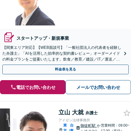
スタートアップ・新規事業
【関東エリア対応】【WEB面談可】「一般社団法人の代表者を経験し
た弁護士」「AIを活用した効率的な契約書レビュー」オーダーメイド
の料金プランをご提案いたします。飲食／教育／建設／IT／運送／不
動産／メーカー／社会福祉法人など幅広い業界に対応
料金表を見る
電話でお問い合わせ
メールでお問い合わせ
立山 大就
弁護士
アイゼン法律事務所
東
台
御徒町駅
か
営業時間：09:00~
京
東
|