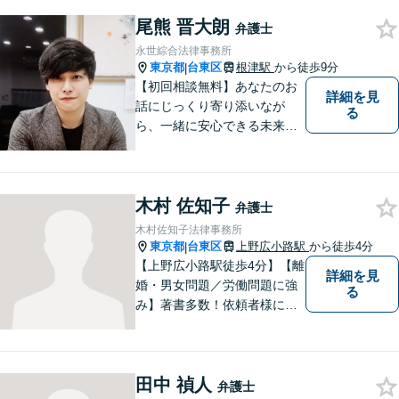
ブル、企業の労務管理・労使
尾熊 晋大朗
トラブルでお困りの際はご相
弁護士
談ください。それぞれに最適
永世綜合法律事務所
な「オーダーメイドの解決
東京都
台東区
根津駅
から徒歩9分
|
策」を！
【初回相談無料】あなたのお
詳細を見
話にじっくり寄り添いなが
る
ら、一緒に安心できる未来を
目指します。どんなに小さな
お悩みでも気軽にご相談いた
だける「安心して頼れる弁護
木村 佐知子
士」を目指しています。休日
弁護士
や夜間相談も柔軟に対応【根
木村佐知子法律事務所
津駅9分】
東京都
台東区
上野広小路駅
から徒歩4分
|
【上野広小路駅徒歩4分】【離
詳細を見
婚・男女問題／労働問題に強
る
み】著書多数！依頼者様に寄
り添い、きめ細やかな法的サ
ービスをご提供します。敷居
低くご相談いただけますの
田中 禎人
で、お気軽にお声がけくださ
弁護士