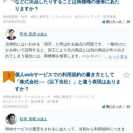
などに出品したりすることは商標権の侵害にあた
いずれにせよ具体的事情が分からないと確定的な回答は難しいと思わ
りますか？
れますので、弁護士に直接相談されることをお勧めします。
#知的財産・特許
#個人事業主・フリーランス
#スタートアップ・新規事業
2018年2月3日
役にたった
16
甲本 晃啓
弁護士
法律的にはいわゆる「消尽」と呼ばれる論点の問題です。 一般向けに
かみ砕いて説明すると、加工により元の商品とは別の商品が作り出さ
れてしまう場合には、商標権を侵害します。ハンドバッグをポーチに
リメイクするなどの場合です。他方で、単なる性能や品質を維持する
ための加工（一般にいう修理）は、商標権を侵害しません。 商標権者
は、その商品を売ったときに対価を回収しているので、商標権は用い
3
個人webサービスでの利用規約の書き方として
尽くされている（用尽、消尽といいます。）と解釈されます。他方
「株式会社○○（以下当社）」と違う表現はありま
で、商標権者の預かり知らないところで、販売した商品から別の商品
すか？
（コピー品やリメイク品）が作りだされてしまうと、その商品が仮に
#契約書作成・リーガルチェック
#個人事業主・フリーランス
酷い品質であれば、商標権者のブランドイメージが傷ついてしまいま
#スタートアップ・新規事業
#IT業界
すし、その証商標権者にクレームが来てしまいますので、商標権を侵
2018年8月14日
役にたった
21
害します。その商品が流通すれば商標権（ロゴマーク等）に対する一
般消費者の信頼も害することになります。また、本来商標権者に入る
杉井 英昭
弁護士
べき利益が入らないことになります。 修理だけではそのような問題は
生じません。
Webサービスの運営をされるにあたって、当初から利用規約につきき