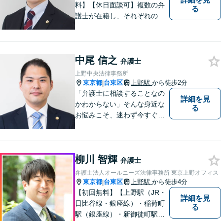
料】【休日面談可】複数の弁
る
護士が在籍し、それぞれの知
見と経験を活かして、多様な
課題に取り組んでいます。 士
業や政治関係者との連携によ
中尾 信之
り、柔軟かつ現実的な対応を
弁護士
可能にしています。
上野中央法律事務所
東京都
台東区
上野駅
から徒歩2分
|
「弁護士に相談することなの
詳細を見
かわからない」そんな身近な
る
お悩みこそ、迷わず今すぐご
相談ください。
柳川 智輝
弁護士
弁護士法人オールニーズ法律事務所 東京上野オフィス
東京都
台東区
上野駅
から徒歩4分
|
【初回無料】【上野駅（JR・
詳細を見
日比谷線・銀座線）・稲荷町
る
駅（銀座線）・新御徒町駅