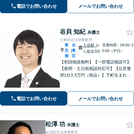
さまに代わって全力で交渉し、賠償金
電話でお問い合わせ
メールでお問い合わせ
アップを目指します！」【休日・夜間
相談可】
谷貝 知紀
弁護士
台東総合法律事務所
東
台
入谷駅
か
営業時間：09:00~2
京
東
|
0:00（平日）
ら徒歩3分
都
区
【初回相談無料】【一部電話相談可】
【夜間・土日祝相談対応可】【任意整
理1社3.3万円（税込）】下町生まれ下
町育ちの弁護士です。相談者様ととも
に悩み考え、最善の解決策をご提案し
ます。
電話でお問い合わせ
メールでお問い合わせ
松澤 功
弁護士
松澤経営法律事務所