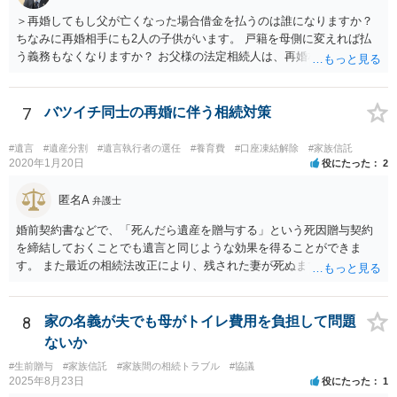
＞再婚してもし父が亡くなった場合借金を払うのは誰になりますか？
ちなみに再婚相手にも2人の子供がいます。 戸籍を母側に変えれば払
う義務もなくなりますか？ お父様の法定相続人は、再婚相手とご相談
者様なので、お父様の借金はご相談者様も相続することになります。
戸籍がどこにあるのかは関係ありません。 ただし、お父様が亡くなっ
たことを知ってから３か月以内に家庭裁判所にて「相続放棄」の手続
7
バツイチ同士の再婚に伴う相続対策
をすれば、ご相談者様はお父様の借金は相続しません。
#遺言
#遺産分割
#遺言執行者の選任
#養育費
#口座凍結解除
#家族信託
2020年1月20日
役にたった
2
匿名A
弁護士
婚前契約書などで、「死んだら遺産を贈与する」という死因贈与契約
を締結しておくことでも遺言と同じような効果を得ることができま
す。 また最近の相続法改正により、残された妻が死ぬまで家に住み続
けられる権利として「配偶者居住権」という制度が設けられましたの
で、その制度を活用する方法も考えられます。 もし契約書の作成まで
視野に入れておられる場合は、お近くの弁護士、できれば相続に強い
8
家の名義が夫でも母がトイレ費用を負担して問題
弁護士にご相談なさるとよいでしょう。
ないか
#生前贈与
#家族信託
#家族間の相続トラブル
#協議
2025年8月23日
役にたった
1