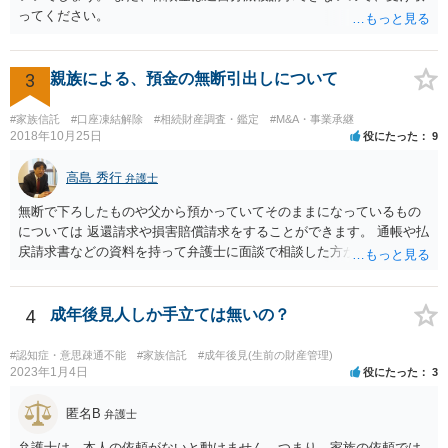
ってください。
3
親族による、預金の無断引出しについて
#家族信託
#口座凍結解除
#相続財産調査・鑑定
#M&A・事業承継
2018年10月25日
役にたった
9
高島 秀行
弁護士
無断で下ろしたものや父から預かっていてそのままになっているもの
については 返還請求や損害賠償請求をすることができます。 通帳や払
戻請求書などの資料を持って弁護士に面談で相談した方がよいと思い
ます。
4
成年後見人しか手立ては無いの？
#認知症・意思疎通不能
#家族信託
#成年後見(生前の財産管理)
2023年1月4日
役にたった
3
匿名B
弁護士
弁護士は、本人の依頼がないと動けません。つまり、家族の依頼では