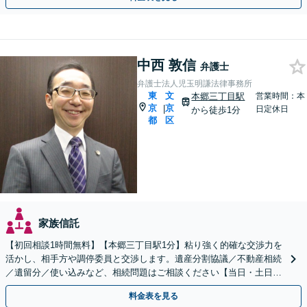
中西 敦信
弁護士
弁護士法人児玉明謙法律事務所
東
文
本郷三丁目駅
営業時間：本
京
京
|
日定休日
から徒歩1分
都
区
家族信託
【初回相談1時間無料】【本郷三丁目駅1分】粘り強く的確な交渉力を
活かし、相手方や調停委員と交渉します。遺産分割協議／不動産相続
／遺留分／使い込みなど、相続問題はご相談ください【当日・土日対
応可】トラブル前の段階でも相談可。メール24時間受付
料金表を見る