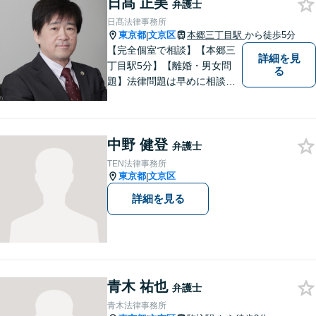
日髙 正美
弁護士
日髙法律事務所
東京都
文京区
本郷三丁目駅
から徒歩5分
|
【完全個室で相談】【本郷三
詳細を見
丁目駅5分】【離婚・男女問
る
題】法律問題は早めに相談す
ることで、スピーディーかつ
経済的負担も少なく解決でき
ることが多いです。自分の抱
中野 健登
えている問題が、弁護士に相
弁護士
談していい内容なのかわから
TEN法律事務所
ないという方も、ぜひご相談
東京都
文京区
|
ください。
詳細を見る
青木 祐也
弁護士
青木法律事務所