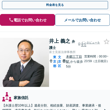
で万全な生前対策【休日・夜間相談あり】【水道橋駅1分】
料金表を見る
電話でお問い合わせ
メールでお問い合わせ
井上 義之
弁
インタビューを
見る
護士
富士見坂法律事務所
本郷三丁目
営業時間：00:00~
東
文
23:59（土日祝日）
京
京
駅
から徒歩
|
都
区
5分
家族信託
【弁護士歴10年以上】遺産分割、相続放棄、財産調査、事業継承・後