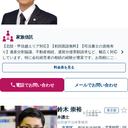
家族信託
【北陸・甲信越エリア対応】【初回面談無料】【司法書士の資格有
り】遺産分割協議、不動産相続、遺留分侵害額請求など、幅広く対応
しています。特に会社経営者の相続の経験が豊富です。お気軽にご相
談ください。【休日・夜間面談可】【オンライン面談可】
料金表を見る
電話でお問い合わせ
メールでお問い合わせ
鈴木 崇裕
東京都
インタビュ
ーを見る
弁護士
吉田修平法律事務所
営業時間：09:
文京区
面談方法(対面・