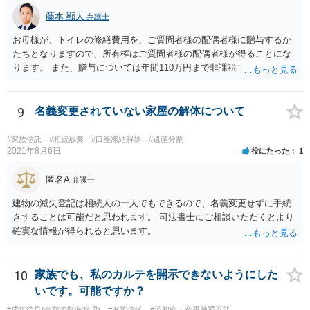
藤本 顯人
弁護士
お母様が、トイレの修繕費用を、ご質問者様の配偶者様に贈与するか
たちとなりますので、所有権はご質問者様の配偶者様が得ることにな
ります。 また、贈与については年間110万円まで非課税であり、トイ
レの修繕費であればこの枠内に収まると思います。
9
名義変更されていない家屋の解体について
#家族信託
#相続放棄
#口座凍結解除
#遺産分割
2021年8月6日
役にたった
1
匿名A
弁護士
建物の滅失登記は相続人の一人でもできるので、名義変更せずに手続
きすることは可能だと思われます。 司法書士にご相談いただくとより
確実な情報が得られると思います。
10
家族でも、私のカルテを開示できないようにした
いです。可能ですか？
#成年後見(生前の財産管理)
#家族信託
#認知症・意思疎通不能