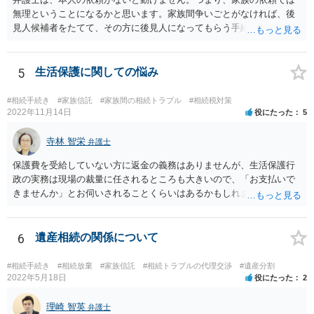
無理ということになるかと思います。家族間争いごとがなければ、後
見人候補者をたてて、その方に後見人になってもらう手続をすすめた
ほうが、今後もいろいろやりやすくなると思います。
5
生活保護に関しての悩み
#相続手続き
#家族信託
#家族間の相続トラブル
#相続税対策
2022年11月14日
役にたった
5
寺林 智栄
弁護士
保護費を受給していない方に返金の義務はありませんが、生活保護行
政の実務は現場の裁量に任されるところも大きいので、「お支払いで
きませんか」とお伺いされることくらいはあるかもしれません。 通報
するかどうかは、あなたとお父さんの妹さんとの関係などを総合的に
考えてご判断いただくのが良いと思います。
6
遺産相続の関係について
#相続手続き
#相続放棄
#家族信託
#相続トラブルの代理交渉
#遺産分割
2022年5月18日
役にたった
2
理崎 智英
弁護士