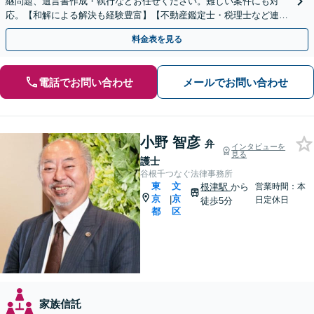
継問題、遺言書作成・執行などお任せください。難しい案件にも対
応。【和解による解決も経験豊富】【不動産鑑定士・税理士など連
携】【水道橋／本郷三丁目駅から5分】
料金表を見る
電話でお問い合わせ
メールでお問い合わせ
小野 智彦
弁
インタビューを
見る
護士
谷根千つなぐ法律事務所
東
文
根津駅
から
営業時間：本
京
京
|
日定休日
徒歩5分
都
区
家族信託