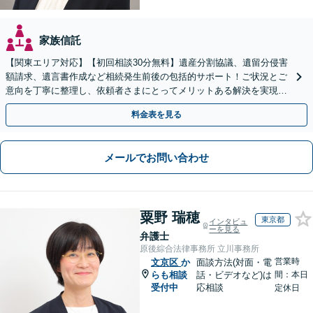
家族信託
【関東エリア対応】【初回相談30分無料】遺産分割協議、遺留分侵害
額請求、遺言書作成など相続発生前後の包括的サポート！ご状況とご
意向を丁寧に整理し、依頼者さまにとってメリットある解決を実現で
きるよう尽力します【休日・夜間相談対応（要予約）】
料金表を見る
メールでお問い合わせ
粟野 瑞穂
東京都
インタビュ
ーを見る
弁護士
原後綜合法律事務所 立川事務所
営業時
文京区
か
面談方法(対面・電
らも相談
話・ビデオなど)は
間：本日
受付中
応相談
定休日