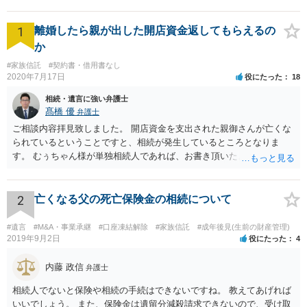
1
離婚したら親が出した開店資金返してもらえるの
か
#家族信託
#契約書・借用書なし
2020年7月17日
役にたった
18
相続・遺言に強い弁護士
髙橋 優
弁護士
ご相談内容拝見致しました。 開店資金を支出された親御さんが亡くな
られているということですと、相続が発生しているところとなりま
す。 むぅちゃん様が単独相続人であれば、お書き頂いたような方法で
ご主人に書面を書いてもらうことで対応は可能かと思います。 他にも
相続人おられるということであれば、他の相続人との協議が必要とな
るところです。 また、当該点とは別にご主人から貸付ではなく贈与で
2
亡くなる父の死亡保険金の相続について
あると主張される可能性がございます。 その場合には、貸付であるこ
とを伺わせる事情をどれだけ積み重ねることが出来るか、というとこ
#遺言
#M&A・事業承継
#口座凍結解除
#家族信託
#成年後見(生前の財産管理)
ろとなります。 返済の事実や、返済を約束するメール等です。 金額の
2019年9月2日
役にたった
4
大きさや状況を考えると、一つ一つの問題を解決し、万が一に備えて
おく方が宜しいかと思います。 緊急という訳ではないかと思います
内藤 政信
弁護士
が、事前準備が早い方が有効な手段が増える傾向にありますので、早
相続人でないと保険や相続の手続はできないですね。 教えてあげれば
目に弁護士を入れられることを御検討頂くと良いかと思います。
いいでしょう。 また、保険金は遺留分減殺請求できないので、受け取