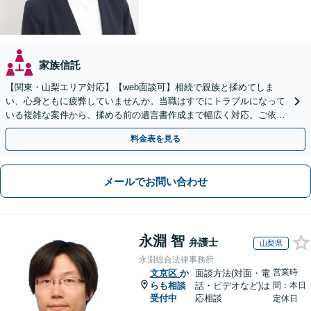
家族信託
【関東・山梨エリア対応】【web面談可】相続で親族と揉めてしま
い、心身ともに疲弊していませんか。当職はすでにトラブルになって
いる複雑な案件から、揉める前の遺言書作成まで幅広く対応。ご依頼
者様の心に最後まで寄り添います。【休日面談可】
料金表を見る
メールでお問い合わせ
永淵 智
弁護士
山梨県
永淵総合法律事務所
営業時
文京区
か
面談方法(対面・電
らも相談
話・ビデオなど)は
間：本日
受付中
応相談
定休日