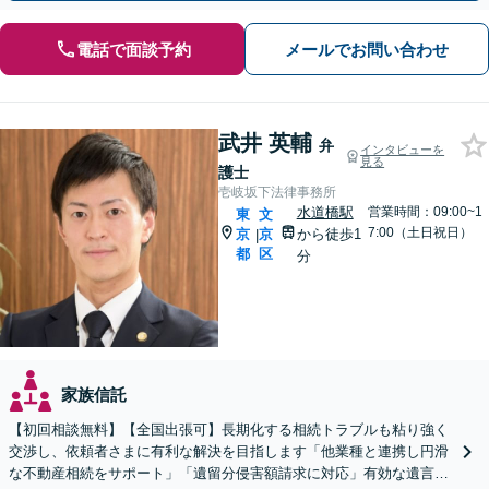
電話で面談予約
メールでお問い合わせ
武井 英輔
弁
インタビューを
見る
護士
壱岐坂下法律事務所
水道橋駅
営業時間：09:00~1
東
文
7:00（土日祝日）
京
京
から徒歩1
|
都
区
分
家族信託
【初回相談無料】【全国出張可】長期化する相続トラブルも粘り強く
交渉し、依頼者さまに有利な解決を目指します「他業種と連携し円滑
な不動産相続をサポート」「遺留分侵害額請求に対応」有効な遺言書