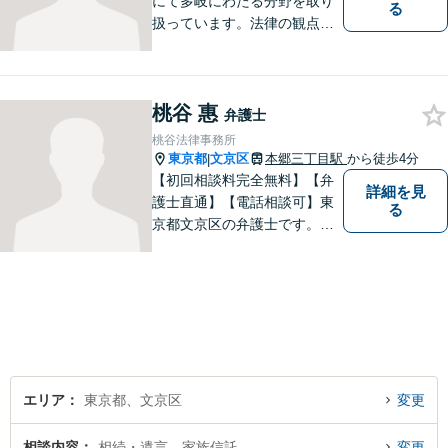
にて多岐にわたる分野を取り
る
扱っています。法律の観点か
らだけではなく、依頼者さま
のご事情や感情に寄り添った
対応が可能です。まずはお気
桃谷 惠
軽にご相談ください【都内各
弁護士
線からのアクセス良好】
桃谷法律事務所
東京都
文京区
本郷三丁目駅
から徒歩4分
|
【初回相談料完全無料】【弁
詳細を見
護士直通】【電話相談可】東
る
京都文京区の弁護士です。夜
間休日の対応も予約をいただ
ければ可能です。経験豊富な
弁護士をお探しの方はぜひ一
度ご相談してください。
エリア
東京都、文京区
変更
相談内容
相続・遺言、家族信託
変更