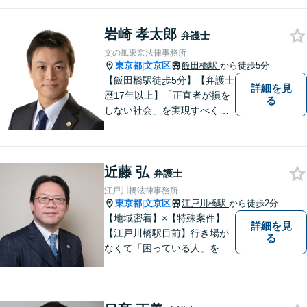
どんな事件でも依頼者様と密
なコミュニケーションを心が
岩崎 孝太郎
け、依頼者様の利益を第一に
弁護士
考えております。まずはお気
文の風東京法律事務所
軽にご相談ください。【法テ
東京都
文京区
飯田橋駅
から徒歩5分
|
ラス利用可】
【飯田橋駅徒歩5分】【弁護士
詳細を見
歴17年以上】「正直者が損を
る
しない社会」を実現すべく、
法律の専門家として、あなた
と共に戦います。オンライン
／電話での相談も承ります。
近藤 弘
不動産／企業法務／労働問題e
弁護士
tc...お気軽にご相談ください。
江戸川橋法律事務所
東京都
文京区
江戸川橋駅
から徒歩2分
|
【地域密着】×【特殊案件】
詳細を見
【江戸川橋駅目前】行き場が
る
なくて「困っている人」をゼ
ロに。事務所は駅近ですが入
口は駅の反対側です。 https://
edolaw.com/