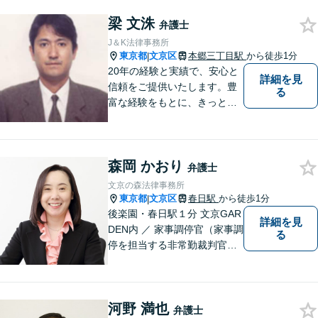
税理士、司法書士と連携しま
梁 文洙
す。著書あり。事務員任せに
弁護士
せず弁護士が全ての手続きを
J＆K法律事務所
代理します。
東京都
文京区
本郷三丁目駅
から徒歩1分
|
20年の経験と実績で、安心と
詳細を見
信頼をご提供いたします。豊
る
富な経験をもとに、きっとご
依頼者のお役に立てると思い
ますので、まずはご相談くだ
さい。
森岡 かおり
弁護士
文京の森法律事務所
東京都
文京区
春日駅
から徒歩1分
|
後楽園・春日駅１分 文京GAR
詳細を見
DEN内 ／ 家事調停官（家事調
る
停を担当する非常勤裁判官）
経験を持ち、離婚・家庭問題
に対応 ／ 日本心理学会認定心
理士
河野 満也
弁護士