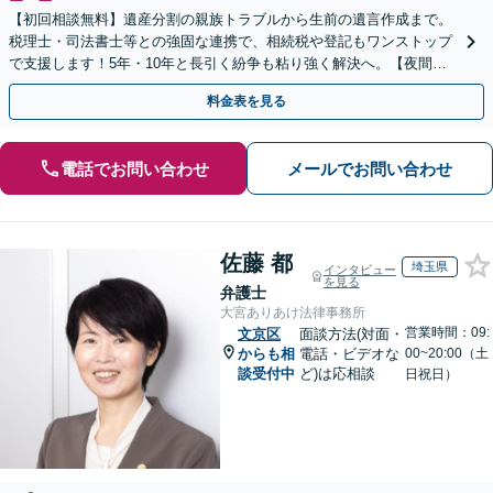
【初回相談無料】遺産分割の親族トラブルから生前の遺言作成まで。
税理士・司法書士等との強固な連携で、相続税や登記もワンストップ
で支援します！5年・10年と長引く紛争も粘り強く解決へ。【夜間や
休日相談も対応可能】
料金表を見る
電話でお問い合わせ
メールでお問い合わせ
佐藤 都
埼玉県
インタビュー
を見る
弁護士
大宮ありあけ法律事務所
営業時間：09:
文京区
面談方法(対面・
からも相
電話・ビデオな
00~20:00（土
談受付中
ど)は応相談
日祝日）