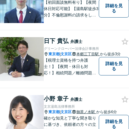
【初回面談無料有り】【夜間
詳細を見
休日対応可能】【湯島駅徒歩3
る
分】不倫慰謝料の請求をした
い、離婚後の生活が不安な
ど、離婚・男女問題でお悩み
の方はお一人で抱え込まずに
日下 貴弘
まずはご相談ください。【メ
弁護士
ディア出演】
グリーンクローバー法律会計事務所
東京都
文京区
本郷三丁目駅
から徒歩3分
|
【税理士資格を持つ弁護
詳細を見
士！】【夜間・休日も対
る
応！】相続問題／離婚問題／
借金問題／税金問題／企業法
務など、幅広く対応可能で
す。ご依頼者のみなさまと共
小野 章子
に歩みながら、問題解決のお
弁護士
手伝いをいたします。初回相
文京湯島法律事務所
談無料ですので、お気軽にご
東京都
文京区
御茶ノ水駅
から徒歩6分
|
相談ください！
確かな知見と丁寧な聞き取り
詳細を見
に基づき、依頼者の方々の立
る