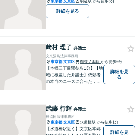
東京都
文京区
駒込駅
から徒歩3分
|
詳細を見る
﨑村 理子
弁護士
文京湯島法律事務所
東京都
文京区
御茶ノ水駅
から徒歩6分
|
【本郷三丁目駅徒歩1分】【地
詳細を見
域に根差した弁護士】依頼者
る
の本当のニーズに合った，オ
ーダーメイドのリーガルサー
ビスを提供します。離婚問題
／労働問題／刑事事件／企業
武藤 行輝
法務など、幅広い法律トラブ
弁護士
ルに対応。【明確な料金体
桂協同法律事務所
系】よりよい解決を目指して
東京都
文京区
水道橋駅
から徒歩1分
|
いきます。
【水道橋駅近く】文京区本郷
詳細を見