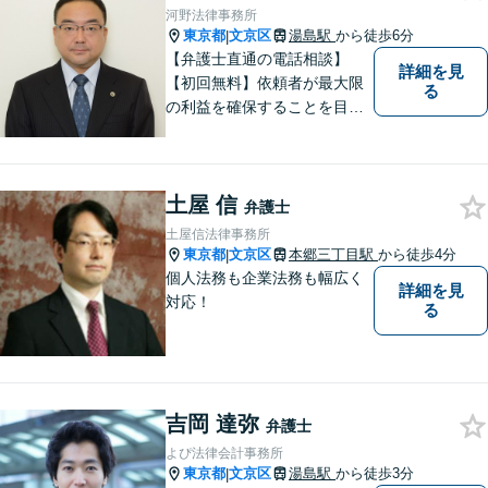
河野法律事務所
東京都
文京区
湯島駅
から徒歩6分
|
【弁護士直通の電話相談】
詳細を見
【初回無料】依頼者が最大限
る
の利益を確保することを目指
し、皆さまのお悩みを「円
滑」かつ「適切」に解決でき
るよう、弁護士としてお手伝
土屋 信
いさせて頂きます。
弁護士
土屋信法律事務所
東京都
文京区
本郷三丁目駅
から徒歩4分
|
個人法務も企業法務も幅広く
詳細を見
対応！
る
吉岡 達弥
弁護士
よぴ法律会計事務所
東京都
文京区
湯島駅
から徒歩3分
|