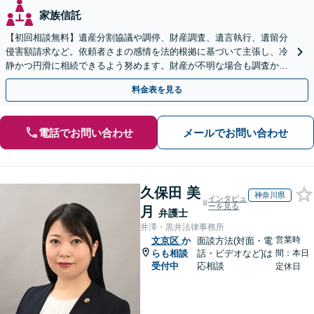
家族信託
【初回相談無料】遺産分割協議や調停、財産調査、遺言執行、遺留分
侵害額請求など。依頼者さまの感情を法的根拠に基づいて主張し、冷
静かつ円滑に相続できるよう努めます。財産が不明な場合も調査から
対応します。
料金表を見る
電話でお問い合わせ
メールでお問い合わせ
久保田 美
神奈川県
インタビュ
ーを見る
月
弁護士
井澤・黒井法律事務所
営業時
文京区
か
面談方法(対面・電
らも相談
話・ビデオなど)は
間：本日
受付中
応相談
定休日