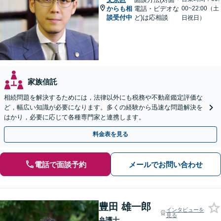
からも相
電話・ビデオな
00~22:00（土
談受付中
ど)は応相談
日祝日）
家族信託
相続問題を解決するためには，法律以外にも税務や不動産鑑定評価な
ど，幅広い知識が必要になります。多くの経験から迅速な問題解決を
はかり，必要に応じて各種専門家と連携します。
料金表を見る
電話で面談予約
メールでお問い合わせ
豊田 雄一郎
インタビューを
見る
弁護士