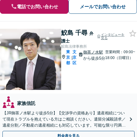
電話でお問い合わせ
メールでお問い合わせ
鮫島 千尋
弁
インタビューを
見る
護士
鮫島法律事務所
東
文
御茶ノ水駅
営業時間：09:00~
京
京
|
18:00（日曜日）
から徒歩5分
都
区
家族信託
【JR御茶ノ水駅より徒歩5分】【交渉学の資格あり】遺産相続につい
て現在トラブルを抱えている方はご相談ください。遺留分減殺請求／
遺産分割／不動産の遺産相続にも対応しています。可能な限り円満解
決へ。
料金表を見る