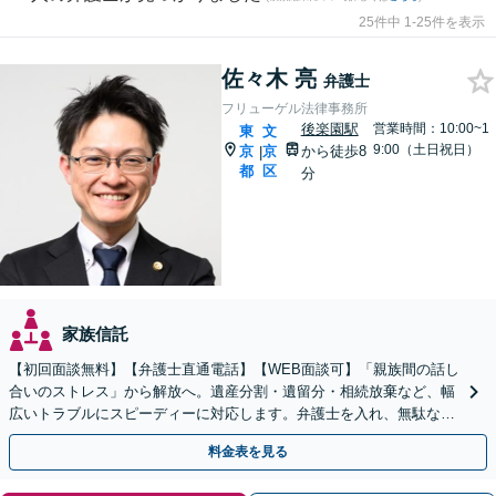
25件中 1-25件を表示
佐々木 亮
弁護士
フリューゲル法律事務所
後楽園駅
営業時間：10:00~1
東
文
9:00（土日祝日）
京
京
から徒歩8
|
都
区
分
家族信託
【初回面談無料】【弁護士直通電話】【WEB面談可】「親族間の話し
合いのストレス」から解放へ。遺産分割・遺留分・相続放棄など、幅
広いトラブルにスピーディーに対応します。弁護士を入れ、無駄な争
いを防ぐ。税理士と連携【休日・夜間・当日相談に対応】
料金表を見る