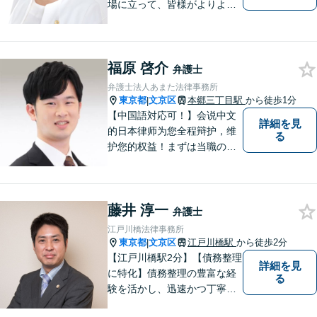
場に立って、皆様がよりよい
未来に向かって進んで行くお
手伝いをいたします。
福原 啓介
弁護士
弁護士法人あまた法律事務所
東京都
文京区
本郷三丁目駅
から徒歩1分
|
【中国語対応可！】会说中文
詳細を見
的日本律师为您全程辩护，维
る
护您的权益！まずは当職の直
通番号050-1808-1106、WEC
HATID:ribenlvshi-fuyuan、LIN
EID:＠706llwfgにてご相談くだ
藤井 淳一
さい。
弁護士
江戸川橋法律事務所
東京都
文京区
江戸川橋駅
から徒歩2分
|
【江戸川橋駅2分】【債務整理
詳細を見
に特化】債務整理の豊富な経
る
験を活かし、迅速かつ丁寧に
解決策をご提案いたします。