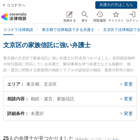
弁護士の方はこちら
ココナラへ
投稿する
探す
閲覧履歴
マイリスト
ログイン
ココナラ法律相談
東京都で法律相談できる弁護士
文京区で法律相談で
文京区の家族信託に強い弁護士
東京都の文京区で家族信託に強い弁護士が25名見つかりました。初回面談無料
や休日面談に対応している弁護士、解決事例を持つ弁護士なども掲載中。相
続・遺言に関係する家族間の相続トラブルや認知症の相続、遺産分割等の細か
な分野での絞り込み検索もでき便利です。特にフリューゲル法律事務所 の佐々
木 亮弁護士や鮫島法律事務所の鮫島 千尋弁護士、弁護士法人児玉明謙法律事務
エリア
東京都、文京区
変更
所の中西 敦信弁護士のプロフィール情報や弁護士費用、強みなどが注目されて
います。『文京区で土日や夜間に発生した家族信託のトラブルを今すぐに弁護
相談内容
相続・遺言、家族信託
変更
士に相談したい』『家族信託のトラブル解決の実績豊富な近くの弁護士を検索
したい』『初回相談無料で家族信託を法律相談できる文京区内の弁護士に相談
予約したい』などでお困りの相談者さんにおすすめです。
詳細条件
未選択
変更
25
人の弁護士が見つかりました
(検索結果について詳しくは
こちら
)