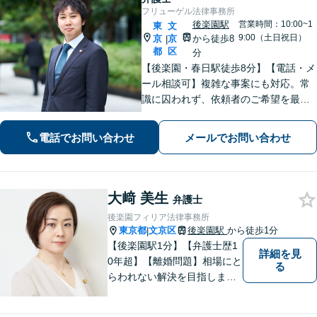
フリューゲル法律事務所
後楽園駅
営業時間：10:00~1
東
文
9:00（土日祝日）
京
京
から徒歩8
|
都
区
分
【後楽園・春日駅徒歩8分】【電話・メ
ール相談可】複雑な事案にも対応。常
識に囚われず、依頼者のご希望を最優
先に解決策を捻り出します。 【企
業法務】企業間・企業内のトラブルは
電話でお問い合わせ
メールでお問い合わせ
お任せください。安心して経営に集中
できる環境を整えます。【初回相談無
料】
大﨑 美生
弁護士
後楽園フィリア法律事務所
東京都
文京区
後楽園駅
から徒歩1分
|
【後楽園駅1分】【弁護士歴1
詳細を見
0年超】【離婚問題】相場にと
る
らわれない解決を目指しま
す。シングルマザーの家庭育
ち【相続問題】協力弁護士、