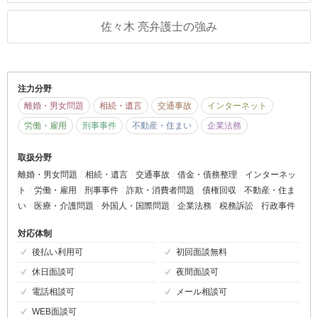
佐々木 亮弁護士の強み
注力分野
離婚・男女問題
相続・遺言
交通事故
インターネット
労働・雇用
刑事事件
不動産・住まい
企業法務
取扱分野
離婚・男女問題
相続・遺言
交通事故
借金・債務整理
インターネッ
ト
労働・雇用
刑事事件
詐欺・消費者問題
債権回収
不動産・住ま
い
医療・介護問題
外国人・国際問題
企業法務
税務訴訟
行政事件
対応体制
後払い利用可
初回面談無料
休日面談可
夜間面談可
電話相談可
メール相談可
WEB面談可