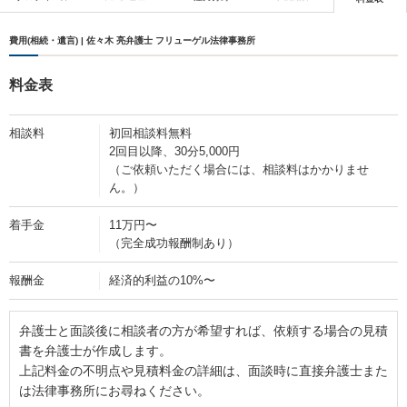
費用(相続・遺言) | 佐々木 亮弁護士 フリューゲル法律事務所
料金表
相談料
初回相談料無料
2回目以降、30分5,000円
（ご依頼いただく場合には、相談料はかかりませ
ん。）
着手金
11万円〜
（完全成功報酬制あり）
報酬金
経済的利益の10%〜
弁護士と面談後に相談者の方が希望すれば、依頼する場合の見積
書を弁護士が作成します。
上記料金の不明点や見積料金の詳細は、面談時に直接弁護士また
は法律事務所にお尋ねください。