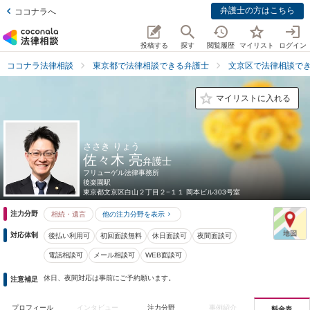
弁護士の方はこちら
ココナラへ
投稿する
探す
閲覧履歴
マイリスト
ログイン
ココナラ法律相談
東京都で法律相談できる弁護士
文京区で法律相談で
マイリストに入れる
ささき りょう
佐々木 亮
弁護士
フリューゲル法律事務所
後楽園駅
東京都
文京区白山２丁目２−１１ 岡本ビル303号室
注力分野
相続・遺言
他の注力分野を表示
対応体制
後払い利用可
初回面談無料
休日面談可
夜間面談可
電話相談可
メール相談可
WEB面談可
休日、夜間対応は事前にご予約願います。
注意補足
プロフィール
インタビュー
注力分野
事例紹介
料金表