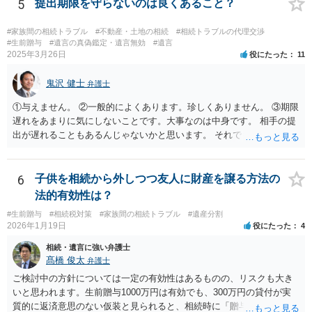
う結論は変わりません。 誤解を与えるような回答でした。失礼しまし
5
提出期限を守らないのは良くあること？
た。 文言については、「〇〇に対する生前贈与による特別受益の持ち
戻しをすべて免除する」というのがオーソドックスなものですが、ご
#家族間の相続トラブル
#不動産・土地の相続
#相続トラブルの代理交渉
心配ならば、弁護士のところに行って、特別受益となりそうな贈与に
#生前贈与
#遺言の真偽鑑定・遺言無効
#遺言
2025年3月26日
役にたった
11
ついて説明した上で、適切な文言についてご相談してみてはいかがで
しょうか。
鬼沢 健士
弁護士
①与えません。 ②一般的によくあります。珍しくありません。 ③期限
遅れをあまりに気にしないことです。大事なのは中身です。 相手の提
出が遅れることもあるんじゃないかと思います。 それでもあなた有利
にはなりません。
6
子供を相続から外しつつ友人に財産を譲る方法の
法的有効性は？
#生前贈与
#相続税対策
#家族間の相続トラブル
#遺産分割
2026年1月19日
役にたった
4
相続・遺言に強い弁護士
髙橋 俊太
弁護士
ご検討中の方針については一定の有効性はあるものの、リスクも大き
いと思われます。生前贈与1000万円は有効でも、300万円の貸付が実
質的に返済意思のない仮装と見られると、相続時に「贈与」と評価さ