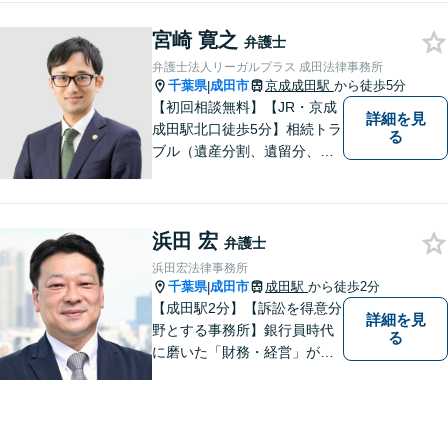
な道筋を一緒に考えていきま
宮崎 寛之
す。どんな些細なことでも構
弁護士
いませんので、遠慮なくご相
弁護士法人リーガルプラス 成田法律事務所
談ください。
千葉県
成田市
京成成田駅
から徒歩5分
|
【初回相談無料】【JR・京成
詳細を見
成田駅北口徒歩5分】相続トラ
る
ブル（遺産分割、遺留分、遺
言争い）、交通事故（被害者
側）、未払い残業代請求、労
働災害に特に力を入れていま
浜田 宏
す。
弁護士
浜田宏法律事務所
千葉県
成田市
成田駅
から徒歩2分
|
【成田駅2分】【訴訟を得意分
詳細を見
野とする事務所】銀行員時代
る
に磨いた「財務・経営」が強
み。依頼者さまのもとに直接
足を運び、対面でお話を聞く
現場主義を大切に。相談しや
すいパートナーを目指してい