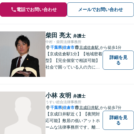
電話でお問い合わせ
メールでお問い合わせ
柴田 亮太
弁護士
中村・柴田法律事務所
千葉県
佐倉市
京成佐倉駅
から徒歩1分
|
【京成佐倉駅1分】【地域密着
詳細を見
型】【完全個室で相談可能】
る
社会で困っている人の力にな
りたいと思い、弁護士を志し
ました。地元の皆様からはお
金に関するご相談の他、遺産
相続、離婚・男女問題、交通
小林 友明
弁護士
事故の案件を広く受け付けて
うすい総合法律事務所
います。 ぜひご相談くださ
千葉県
佐倉市
京成臼井駅
から徒歩7分
|
い。
【京成臼井駅近く】【夜間対
詳細を見
応可能】敷居の低いアットホ
る
ームな法律事務所です。離婚
問題／相続問題／交通事故／