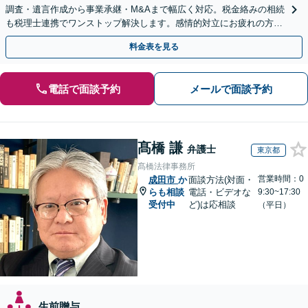
調査・遺言作成から事業承継・M&Aまで幅広く対応。税金絡みの相続
も税理士連携でワンストップ解決します。感情的対立にお疲れの方や
紛争予防をご検討の方も、お気軽にご相談ください。
料金表を見る
電話で面談予約
メールで面談予約
髙橋 謙
弁護士
東京都
髙橋法律事務所
営業時間：0
成田市
か
面談方法(対面・
らも相談
電話・ビデオな
9:30~17:30
受付中
ど)は応相談
（平日）
生前贈与