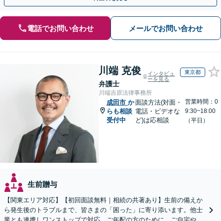
電話でお問い合わせ
メールでお問い合わせ
川端 克俊
東京都
インタビュ
ーを見る
弁護士
川端吉原法律事務所
営業時間：0
成田市
か
面談方法(対面・
らも相談
電話・ビデオな
9:30~18:00
受付中
ど)は応相談
（平日）
生前贈与
【関東エリア対応】【初回面談無料｜相続の共著あり】生前の備えか
ら発生後のトラブルまで、皆さまの「困った」に寄り添います。他士
業とも連携しワンストップで対応。ご年配の方のために、ご自宅やご