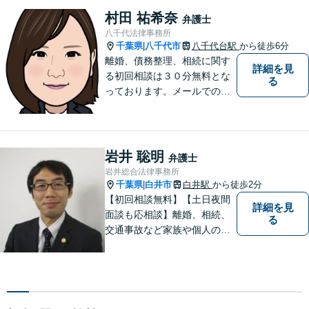
し、幸福な生活を実現するた
村田 祐希奈
弁護士
めに努力を惜しみません。債
八千代法律事務所
務整理／刑事／企業法務／交
千葉県
八千代市
八千代台駅
から徒歩6分
|
通事故など、あらゆる問題に
離婚、債務整理、相続に関す
詳細を見
対応可能◎
る初回相談は３０分無料とな
る
っております。メールでのご
予約も承っておりますので、
お気軽にご連絡ください。
岩井 聡明
弁護士
岩井総合法律事務所
千葉県
白井市
白井駅
から徒歩2分
|
【初回相談無料】【土日夜間
詳細を見
面談も応相談】離婚、相続、
る
交通事故など家族や個人のト
ラブルでお悩みの方は気軽に
ご相談ください。弁護士が誠
心誠意、ご納得いくまでお話
を聞き、具体的な解決案をご
提案させていただきます。