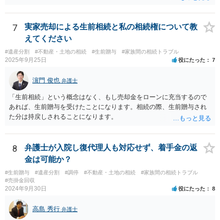
れ、子から遺留分侵害額請求を受ける可能性があります。 その他の方
法として考えられるものとしては、 ①信託（家族信託・目的信託） 財
産を信託口に移し、受託者（信頼できる友人や専門職）に管理させ、
7
実家売却による生前相続と私の相続権について教
・生存中はあなたの生活費・介護費に優先充当 ・残余を友人や慈善団
えてください
体へ と使途を厳格に指定。相続ではなく信託帰属になるため、子の関
#遺産分割
#不動産・土地の相続
#生前贈与
#家族間の相続トラブル
与を大きく排除できます。 ②遺言＋生命保険の組合せ 生活資金は手元
2025年9月25日
役にたった
7
に残し、余剰資金で受取人を友人・団体にした保険を活用。保険金は
相続財産とは別枠で、遺留分対策にも有効と思われます。 ③負担付死
濵門 俊也
弁護士
因贈与 「介護・見守り等を条件に、死亡時に財産を渡す」契約。条件
不履行なら無効にでき、老後の安心を担保できます。 ④ 寄附予約＋解
「生前相続」という概念はなく、もし売却金をローンに充当するので
除条件 慈善団体への寄附を予約しつつ、資金不足時は解除できる条項
あれば、生前贈与を受けたことになります。相続の際、生前贈与され
を設定。 などがあり得るかと思われます。
た分は持戻しされることになります。
8
弁護士が入院し復代理人も対応せず、着手金の返
金は可能か？
#生前贈与
#遺産分割
#調停
#不動産・土地の相続
#家族間の相続トラブル
#売掛金回収
2024年9月30日
役にたった
8
高島 秀行
弁護士