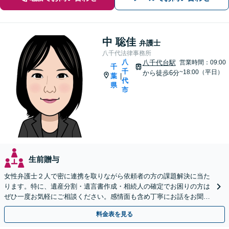
中 聡佳
弁護士
八千代法律事務所
八
八千代台駅
営業時間：09:00
千
千
~18:00（平日）
から徒歩6分
葉
|
代
県
市
生前贈与
女性弁護士２人で密に連携を取りながら依頼者の方の課題解決に当た
ります。特に、遺産分割・遺言書作成・相続人の確定でお困りの方は
ぜひ一度お気軽にご相談ください。感情面も含め丁寧にお話をお聞き
します。
料金表を見る