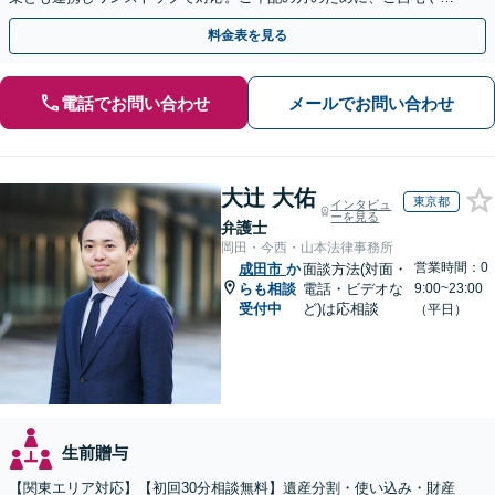
近所への出張相談も実施【秘密厳守｜休日・夜間相談可】
料金表を見る
電話でお問い合わせ
メールでお問い合わせ
大辻 大佑
東京都
インタビュ
ーを見る
弁護士
岡田・今西・山本法律事務所
営業時間：0
成田市
か
面談方法(対面・
らも相談
電話・ビデオな
9:00~23:00
受付中
ど)は応相談
（平日）
生前贈与
【関東エリア対応】【初回30分相談無料】遺産分割・使い込み・財産