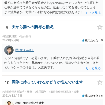
最初に支払った着手金が返金されないのはなぜでしょうか？依頼した
仕事が途中でできなくなったのに、返金しなくても良いのでしょう
か？消費者が一方的に不利になる契約は無効ではありませんか？
着手金は、前の弁護士が倒れるまでにやった仕事に応じて清算する義
務があると思います。 倒れた弁護士が所属する弁護士会に相談さ
れた方がよいと思います。 倒れた弁護士は脳梗塞で倒れたようで
9
夫から妻への贈与と相続。
すが、 判断能力があり、復代理を倒れた弁護士の判断で復代理を
選任したのか 即ち、復代理人の選任は有効なのかという問題もあ
#相続税対策
#生前贈与
ると思います。
2023年9月6日
役にたった
5
関 大河
弁護士
そういう認識でよいと思います。 口座に入れたお金の説明が自分の親
からもらったとか、兄弟からもらったとか、昔稼いだお金が出てきた
というケースの場合は、大丈夫です。
10
調停に持っていけるかどうか悩んでいます
#遺留分侵害額請求・放棄
#生前贈与
#遺留分侵害額請求・放棄
2021年12月7日
役にたった
5
相続・遺言に強い弁護士