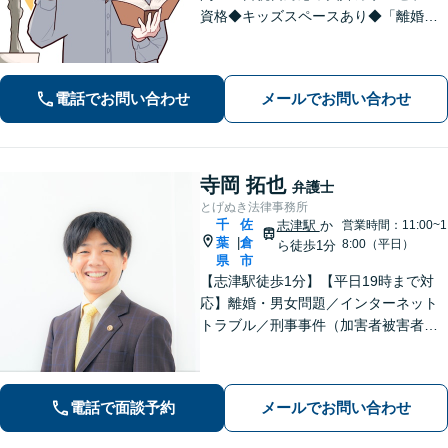
資格◆キッズスペースあり◆「離婚・
相続問題」を重点的に扱う法律事務
所。「悩んで困っている人を笑顔にし
たい！」が私の信条。【京成臼井駅か
電話でお問い合わせ
メールでお問い合わせ
ら徒歩8分】【専用駐車場】
寺岡 拓也
弁護士
とげぬき法律事務所
千
佐
志津駅
か
営業時間：11:00~1
葉
倉
|
8:00（平日）
ら徒歩1分
県
市
【志津駅徒歩1分】【平日19時まで対
応】離婚・男女問題／インターネット
トラブル／刑事事件（加害者被害者含
む）などの問題に対応しております。
親しみやすさが取り柄です。お気軽に
ご相談ください【zoom面談可】【全国
電話で面談予約
メールでお問い合わせ
相談対応】