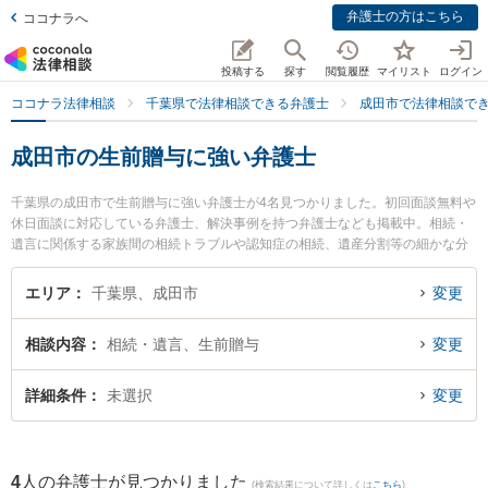
弁護士の方はこちら
ココナラへ
投稿する
探す
閲覧履歴
マイリスト
ログイン
ココナラ法律相談
千葉県で法律相談できる弁護士
成田市で法律相談で
成田市の生前贈与に強い弁護士
千葉県の成田市で生前贈与に強い弁護士が4名見つかりました。初回面談無料や
休日面談に対応している弁護士、解決事例を持つ弁護士なども掲載中。相続・
遺言に関係する家族間の相続トラブルや認知症の相続、遺産分割等の細かな分
野での絞り込み検索もでき便利です。特にベリーベスト法律事務所 成田オフィ
スの森 克浩弁護士や弁護士法人リーガルプラス 成田法律事務所の川原 宏宇紀
エリア
千葉県、成田市
変更
弁護士、弁護士法人リーガルプラス 成田法律事務所の宮崎 寛之弁護士のプロフ
ィール情報や弁護士費用、強みなどが注目されています。『成田市で土日や夜
相談内容
相続・遺言、生前贈与
変更
間に発生した生前贈与のトラブルを今すぐに弁護士に相談したい』『生前贈与
のトラブル解決の実績豊富な近くの弁護士を検索したい』『初回相談無料で生
前贈与を法律相談できる成田市内の弁護士に相談予約したい』などでお困りの
詳細条件
未選択
変更
相談者さんにおすすめです。
4
人の弁護士が見つかりました
(検索結果について詳しくは
こちら
)