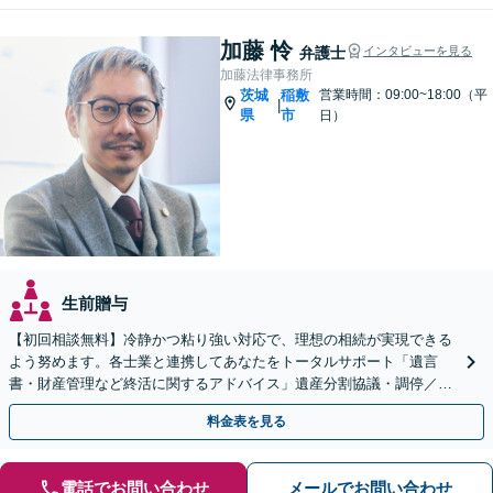
加藤 怜
弁護士
インタビューを見る
加藤法律事務所
茨城
稲敷
営業時間：09:00~18:00（平
|
県
市
日）
生前贈与
【初回相談無料】冷静かつ粘り強い対応で、理想の相続が実現できる
よう努めます。各士業と連携してあなたをトータルサポート「遺言
書・財産管理など終活に関するアドバイス」遺産分割協議・調停／不
動産相続／遺言書作成／後見／事業承継【ビデオ面談対応】
料金表を見る
電話でお問い合わせ
メールでお問い合わせ