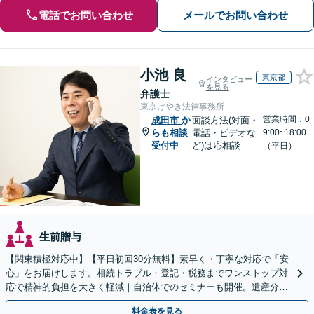
電話でお問い合わせ
メールでお問い合わせ
小池 良
東京都
インタビュー
を見る
弁護士
東京けやき法律事務所
営業時間：0
成田市
か
面談方法(対面・
らも相談
電話・ビデオな
9:00~18:00
受付中
ど)は応相談
（平日）
生前贈与
【関東積極対応中】【平日初回30分無料】素早く・丁寧な対応で「安
心」をお届けします。相続トラブル・登記・税務までワンストップ対
応で精神的負担を大きく軽減｜自治体でのセミナーも開催。遺産分
割・放棄などまずはお気軽にご相談ください【通知税理士】
料金表を見る