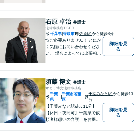
刑事事件／企業法務など、幅
広い法律トラブルに対応。
【地域に根差し他弁護士】的
石原 卓治
弁護士
確なアドバイスやサポートで
法律事務所TIGER
ご相談者様のお役に立てるよ
千葉県
香取市
佐原駅
から徒歩8分
|
う尽力します。
悩む必要ありません！ とにか
詳細を見
く気軽にお問い合わせくださ
る
い。 場合によっては出張相談
もさせていただきます。 htt
p://law-office-tiger.com/
須藤 博文
弁護士
すとう博文法律事務所
千葉みなと駅
から徒歩10
千葉
千葉市若葉
|
県
区
分
【千葉みなと駅徒歩11分】
詳細を見
【休日・夜間可】千葉県で依
る
頼者様想いの弁護士をお探し
ならぜひご相談を！依頼者様
の経済面・精神面を大切に