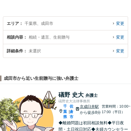
ます。【元裁判官の弁護士も
在籍】企業法務を中心に、個
人案件にも対応
エリア
千葉県、成田市
変更
相談内容
相続・遺言、生前贈与
変更
詳細条件
未選択
変更
成田市から近い生前贈与に強い弁護士
礒野 史大
弁護士
礒野史大法律事務所
千
佐
京成臼井駅
営業時間：10:00~
葉
倉
|
17:00（平日）
から徒歩8分
県
市
◆離婚問題は初回相談無料◆平日夜
間・土日祝日対応◆夫婦カウンセラー