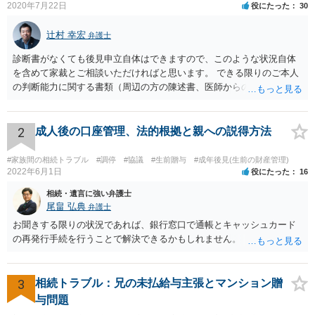
2020年7月22日
役にたった
30
辻村 幸宏
弁護士
診断書がなくても後見申立自体はできますので、このような状況自体
を含めて家裁とご相談いただければと思います。 できる限りのご本人
の判断能力に関する書類（周辺の方の陳述書、医師からの聴取書等）
を整え、家裁の鑑定を経る前提で鑑定費用の予納金を用意し、申立て
をしていただければそこから先は進むのではないかと存じます。 ま
た、Aさんの意向を酌みすぎるあまりに後見申立ができない状況にして
2
成人後の口座管理、法的根拠と親への説得方法
いる施設の問題もありますので、当該地域の地域包括支援センターに
ご相談されるのもひとつの方法です。
#家族間の相続トラブル
#調停
#協議
#生前贈与
#成年後見(生前の財産管理)
2022年6月1日
役にたった
16
相続・遺言に強い弁護士
尾畠 弘典
弁護士
お聞きする限りの状況であれば、銀行窓口で通帳とキャッシュカード
の再発行手続を行うことで解決できるかもしれません。
3
相続トラブル：兄の未払給与主張とマンション贈
与問題