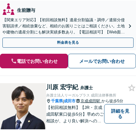
生前贈与
【関東エリア対応】【初回相談無料】遺産分割協議・調停／遺留分侵
害額請求／相続放棄など、相続のお困りごとはご相談ください。土地
や建物の遺産分割にも解決実績多数あり。【電話相談可】【Web面談
可】遺言書作成や財産の整理など生前対策もサポート
料金表を見る
電話でお問い合わせ
メールでお問い合わせ
川原 宏宇紀
弁護士
弁護士法人リーガルプラス 成田法律事務所
千葉県
成田市
京成成田駅
から徒歩5分
|
【初回相談無料】【JR・京成
詳細を見
成田駅東口徒歩5分】早めのご
る
相談が、より良い解決への第
一歩です。これからどう進め
ていくのが一番よいか、最適