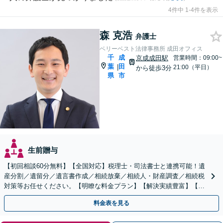
4件中 1-4件を表示
森 克浩
弁護士
ベリーベスト法律事務所 成田オフィス
千
成
京成成田駅
営業時間：09:00~
葉
田
|
21:00（平日）
から徒歩3分
県
市
生前贈与
【初回相談60分無料】【全国対応】税理士・司法書士と連携可能！遺
産分割／遺留分／遺言書作成／相続放棄／相続人・財産調査／相続税
対策等お任せください。【明瞭な料金プラン】【解決実績豊富】【電
話相談可】
料金表を見る