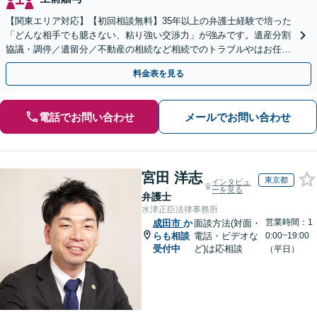
【関東エリア対応】【初回相談無料】35年以上の弁護士経験で培った
「どんな相手でも臆さない、粘り強い交渉力」が強みです。遺産分割
協議・調停／遺留分／不動産の相続など相続でのトラブルやはお任せ
ください。遺言書や生前贈与など生前対策にも注力
料金表を見る
電話でお問い合わせ
メールでお問い合わせ
宮田 洋志
東京都
インタビュ
ーを見る
弁護士
水津正臣法律事務所
営業時間：1
成田市
か
面談方法(対面・
らも相談
電話・ビデオな
0:00~19:00
受付中
ど)は応相談
（平日）