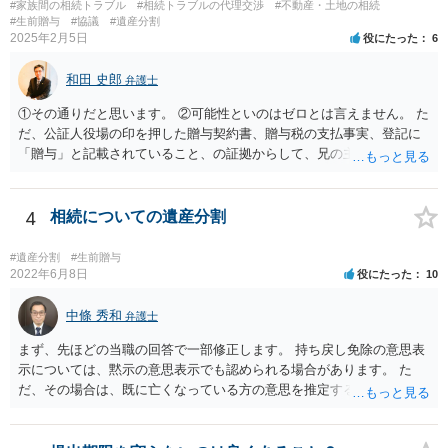
#家族間の相続トラブル
#相続トラブルの代理交渉
#不動産・土地の相続
#生前贈与
#協議
#遺産分割
2025年2月5日
役にたった
6
和田 史郎
弁護士
①その通りだと思います。 ②可能性といのはゼロとは言えません。 た
だ、公証人役場の印を押した贈与契約書、贈与税の支払事実、登記に
「贈与」と記載されていること、の証拠からして、兄の主張は通らな
いようには思います。 ③④その通りだと思います。 話し合いで折り合
わなければ、遺産分割調停を申し立てて進めるのがベターのような気
がしますね。
4
相続についての遺産分割
#遺産分割
#生前贈与
2022年6月8日
役にたった
10
中條 秀和
弁護士
まず、先ほどの当職の回答で一部修正します。 持ち戻し免除の意思表
示については、黙示の意思表示でも認められる場合があります。 た
だ、その場合は、既に亡くなっている方の意思を推定することになり
ますので、なかなか立証のハードルは高いと思われます。それゆえ、
持ち戻し免除の意思表示は書面で明確にしておいていただくべきとい