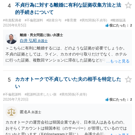
い（免責された借金を任意でも支払ってしまうとトラブルの元になり
4
不貞行為に対する離婚に有利な証拠収集方法と法
ます） ・過去のDVや過剰請求の経緯を踏まえ、相手の感情に流されな
的手続きについて
い ・予定通り毅然とした態度で距離を置く 法律上の制限はないもの
#有責配偶者
#不倫慰謝料
#財産分与
#養育費
#異性関係(不貞等)
#離婚協議
の、ご自身の生活と精神的な安定を守るためにも、お互いに距離を置
2026年8月5日
役にたった
2
くというご判断は非常に賢明かと思います。
離婚・男女問題に強い弁護士
白井 弘昭
弁護士
＞こちらに有利に離婚するには、どのような証拠が必要でしょうか。
不貞の証拠としては、ライン、カカオのやり取りだけでなく、ホテル
に行った証拠、複数回マンションに滞在した証拠などが有効です。 不
貞の証拠があれば、離婚をさらに有利に進める（離婚したい時期に離
婚する、慰謝料をとるなど）ことができると思われます。 ただし、不
貞発覚後、長期間同居を続けると、不貞を許したとの評価につながる
5
カカオトークで不貞していた夫の相手を特定した
場合がありますので、ご注意ください。 以上、ご参考まで。
い
#不倫慰謝料
#慰謝料請求したい側
#異性関係(不貞等)
2026年7月20日
役にたった
2
匿名A
弁護士
カカオトークの運営会社は韓国企業であり、日本法人はあるものの、
おそらくアカウントは韓国本社（のサーバー）が管理しているのでは
ないかと思います（XやInstagramと同じ）。弁護士会照会は日本法に