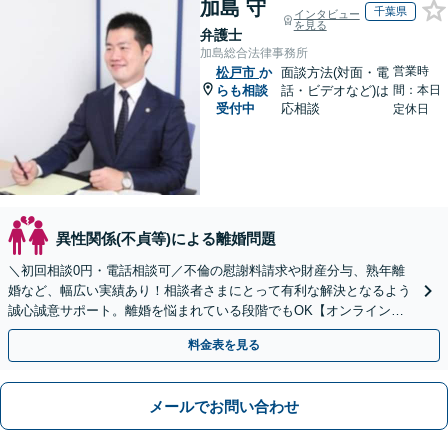
加島 守
千葉県
インタビュー
を見る
弁護士
加島総合法律事務所
営業時
松戸市
か
面談方法(対面・電
らも相談
話・ビデオなど)は
間：本日
受付中
応相談
定休日
異性関係(不貞等)による離婚問題
＼初回相談0円・電話相談可／不倫の慰謝料請求や財産分与、熟年離
婚など、幅広い実績あり！相談者さまにとって有利な解決となるよう
誠心誠意サポート。離婚を悩まれている段階でもOK【オンライン相
談】お気軽にご相談ください【子連れ相談可】
料金表を見る
メールでお問い合わせ