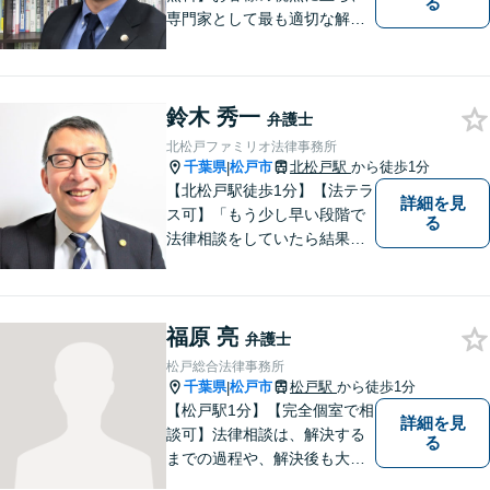
る
専門家として最も適切な解決
策を取ります。離婚問題／借
金問題／交通事故／企業法務
など、幅広い法律トラブルに
鈴木 秀一
対応。【夜間／休日対応可
弁護士
能】お客様に寄り添い、スピ
北松戸ファミリオ法律事務所
ーディーな解決策を実行しま
千葉県
松戸市
北松戸駅
から徒歩1分
|
す。
【北松戸駅徒歩1分】【法テラ
詳細を見
ス可】「もう少し早い段階で
る
法律相談をしていたら結果が
変わっていた」問題を解決し
たい。「家族のお悩みを、ま
るごと笑顔に」をモットー
福原 亮
に、皆さんの明るい未来をサ
弁護士
ポートします。【電話相談
松戸総合法律事務所
可】
千葉県
松戸市
松戸駅
から徒歩1分
|
【松戸駅1分】【完全個室で相
詳細を見
談可】法律相談は、解決する
る
までの過程や、解決後も大切
だと考えています。依頼者に