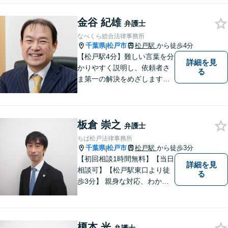
金谷 紀雄
弁護士
なべくら総合法律事務所
千葉県
松戸市
松戸駅
から徒歩4分
|
【松戸駅4分】難しい言葉を分
詳細を見
かりやすく説明し、依頼者さ
る
ま第一の解決をめざします
【相続・遺言】遺産分割協
議・調停、遺留分侵害額請
求、遺言書作成など幅広く対
板倉 崇之
応します【離婚・男女問題】
弁護士
男女ともに相談可。熟年離
ちば松戸法律事務所
婚、財産分与など、お任せく
千葉県
松戸市
松戸駅
から徒歩3分
|
ださい。
【初回相談1時間無料】【当日
詳細を見
相談可】【松戸駅東口より徒
る
歩3分】 親身な対応、わかり
やすい説明を心がけていま
す。身近な弁護士をモットー
に、幅広い案件の相談にお答
榎本 光
えします。まずはご相談下さ