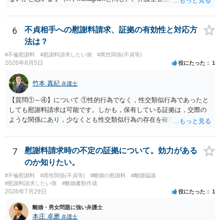
基づく制度であり、送付先は日本国内とするのが原則で、外国企業に
対する照会は基本的にできないと解されています（弁護士会によって
は例外的に認める扱いもありますが、かなり限定されているので一般
6
不貞相手への慰謝料請求、証拠の有効性と対応方
的ではないでしょう）。もし韓国本社がアカウント管理をしているな
法は？
ら、日本法人へ送っても「ウチでは管理していない」という回答にな
#不倫慰謝料
#慰謝料請求したい側
#異性関係(不貞等)
ります。 個人で直接他人のID情報の開示を求めても拒否されるでしょ
2026年8月5日
役にたった
1
う。
竹本 真紀
弁護士
【質問①～④】について ①性的行為でなく，性交類似行為であったと
しても慰謝料請求は可能です。しかも，保有している証拠は，交際の
ような関係にあり，少なくとも性交類似行為の存在を確実に証明でき
るものです（裏を返せば，証拠で認められる範囲でしか認めていない
ことを窺わせるものです。）。ですから，慰謝料請求を進めることで
よいと思います。 ただ．慰謝料額については，婚姻破綻に至っていな
7
慰謝料請求時の不定の証拠について。効力がある
いとして，この点を考慮されることになるかもしれません。 ②夫との
のか知りたい。
今後のことを考えて書いてもらうか否かを検討するのがよいと思いま
#不倫慰謝料
#異性関係(不貞等)
#離婚の慰謝料
#離婚協議
す。今ある証拠以上のことを証明（証明力を強めることも含む）でき
#慰謝料請求したい側
#離婚書類作成
るのであれば，前向きに検討を進めるという考え方でもよいでしょ
2026年7月29日
役にたった
1
う。慰謝料請求としては証拠として使えることが前提であり，その価
離婚・男女問題に強い弁護士
値と夫との関係との均衡のように思います。 ③行政書士に委任をして
本庄 卓磨
弁護士
いるのであれば，どのような内容の委任なのか不明ですが，その行政