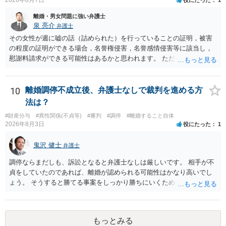
2026年8月7日
役にたった
1
離婚・男女問題に強い弁護士
泉 亮介
弁護士
その女性が週に嘘の話（詰められた）を行っていることの証明，被害
の程度の証明ができる場合，名誉権侵害，名誉感情侵害等に該当し，
慰謝料請求ができる可能性はあるかと思われます。 ただ弁護士費用を
考えると費用倒れとなるリスクも考えられるため，慎重にご検討され
た方が良いでしょう。
10
離婚調停不成立後、弁護士なしで裁判を進める方
法は？
#財産分与
#異性関係(不貞等)
#審判
#調停
#離婚すること自体
2026年8月3日
役にたった
1
鬼沢 健士
弁護士
調停ならまだしも、訴訟となると弁護士なしは厳しいです。 相手が不
貞をしていたのであれば、離婚が認められる可能性はかなり高いでし
ょう。 そうすると勝てる事案をしっかり勝ちにいくためにも弁護士委
任を強くおすすめします。
もっとみる