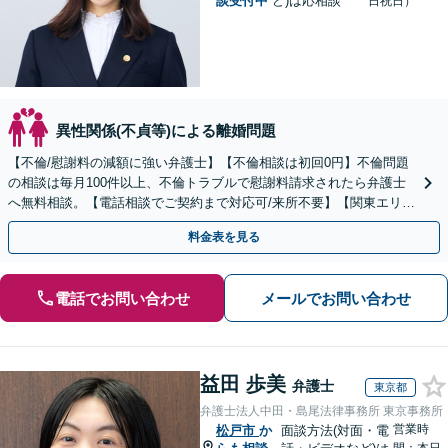
談受付中
ど)は応相談
日祝日）
異性関係(不貞等)による離婚問題
【不倫/慰謝料の減額に強い弁護士】【不倫相談は初回0円】不倫問題
の相談は毎月100件以上、不倫トラブルで慰謝料請求されたら弁護士
へ無料相談。【電話相談でご契約まで対応可/来所不要】【関東エリア
対応】
料金表を見る
電話でお問い合わせ
メールでお問い合わせ
益田 歩美
弁護士
東京都
弁護士法人中田・島尾法律事務所 東京事務所
営業時
松戸市
か
面談方法(対面・電