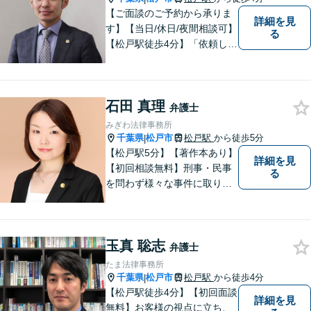
【ご面談のご予約から承りま
詳細を見
す】【当日/休日/夜間相談可】
る
【松戸駅徒歩4分】「依頼して
良かった」と笑っていただけ
る日を目指し、最大限のお力
添えをさせていただきます。
石田 真理
弁護士
みぎわ法律事務所
千葉県
松戸市
松戸駅
から徒歩5分
|
【松戸駅5分】【著作本あり】
詳細を見
【初回相談無料】刑事・民事
る
を問わず様々な事件に取り組
みたいと考えています。民間
企業に勤務していた経験を生
かして相談者さまのお役に立
玉真 聡志
てるようサポートさせていた
弁護士
だきます。
たま法律事務所
千葉県
松戸市
松戸駅
から徒歩4分
|
【松戸駅徒歩4分】【初回面談
詳細を見
無料】お客様の視点に立ち、