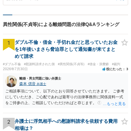
異性関係(不貞等)による離婚問題の法律Q&Aランキング
1
ダブル不倫・借金・手切れ金だと思っていたお金
を1年後いまさら脅迫罪として通知書が来てまと
めて請求
#ダブル不倫
#慰謝料請求された側
#異性関係(不貞等)
#借金・浪費癖
#裁判
2026年7月30日
役にたった
3
離婚・男女問題に強い弁護士
森本 偲音
弁護士
ご相談事項について、以下のとおり回答させていただきます。 ご参考
にしていただき、ご心配であれば最寄りの法律事務所に関係資料一式
をご持参の上、ご相談していただければと存じます。 ① このLINEの
流れを見る限り、100万円は貸付金ではなく、手切れ金・和解金と評価
される可能性はあるのか ⇒LINEを含む１００万円の貸付に至るまでの
やり取り等の経緯、誓約書の内容等を踏まえて、関係を清算するため
2
弁護士に浮気相手への慰謝料請求を依頼する費用
の 金銭であったと評価される可能性はあると考えます。 ② 「今後一
相場は？