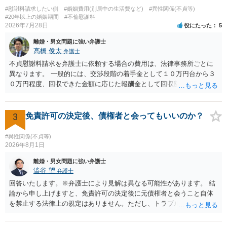
切関与しないなら100万円振り込む」というLINEや誓約書は、裁判上
#慰謝料請求したい側
#婚姻費用(別居中の生活費など)
#異性関係(不貞等)
どの程度証拠価値があるのか ⇒前後のやり取りや誓約書の具体的内容
#20年以上の婚姻期間
#不倫慰謝料
を見ない限り、具体的な判断はできませんが、一定の証拠価値はある
2026年7月28日
役にたった
5
と考えます。 ③ 借用書があっても、後から100万円を貸付扱いに変更
離婚・男女問題に強い弁護士
することは認められるのか。 ⇒おそらく１００万円は不当利得（受け
髙橋 俊太
弁護士
取る正当な権利がないのに利益を取得した）として返還請求されてい
るものかと推察しますので、 貸金返還ではないかと存じます。 ④ 私
不貞慰謝料請求を弁護士に依頼する場合の費用は、法律事務所ごとに
は現在、収入も不安定で貯金もなくリボ払い借金が既に約100万あり。
異なります。 一般的には、交渉段階の着手金として１０万円台から３
今年に再婚したが主人はお金に厳しい為、一括で220万円を支払う事は
０万円程度、回収できた金額に応じた報酬金として回収額の１０％か
困難 仮に裁判で敗訴した場合でも、分割払いになる可能性はあります
ら２０％程度が設定されていることがあります。訴訟に移行する場合
か。 ⇒判決となり敗訴してしまった場合は、強制執行により不動産等
には、追加着手金や日当、実費が発生することもあります。 もっと
の財産を差し押さえられ、そこから債権回収が図られることになりま
も、証拠が十分にあるか、相手方の住所・勤務先が分かるか、慰謝料
3
免責許可の決定後、債権者と会ってもいいのか？
すが、 和解であれば柔軟な解決が可能ですので、その場合は分割払
額、離婚の有無、交渉で終わるか訴訟まで見込むかによって、費用は
いにより支払うことも十分可能です。 ⑤ このような事情であれば、私
変わり得ます。依頼前に、交渉だけの場合、訴訟になった場合、回収
#異性関係(不貞等)
は120万円のみ和解交渉を続けるべきでしょうか。 ⇒ご相談者様の認
できなかった場合の費用を確認しておくとよいでしょう。 弁護士選び
2026年8月1日
識を前提にすれば、１００万円も含めて返済する必要はないと考えら
では、不貞慰謝料案件の経験が相応にあるか、費用体系が明確か、見
離婚・男女問題に強い弁護士
れるため、 120万円のみについて交渉を続けることがベターかと存じ
通しを過度に楽観的に言い過ぎないか、質問に具体的に答えてくれる
澁谷 望
弁護士
ます。
か、連絡方法（メール、電話、弁護士直接か事務局員を介するかな
回答いたします。※弁護士により見解は異なる可能性があります。 結
ど）や対応スピードが合うかを確認するとよいと思います。いずれに
論から申し上げますと、免責許可の決定後に元債権者と会うこと自体
しましても、弁護士への相談・依頼にあたっては、証拠資料、夫と相
を禁止する法律上の規定はありません。ただし、トラブル防止の観点
手方の関係、相手方の氏名・住所等、夫婦関係への影響、離婚予定の
から慎重な対応が必要です。 今後の付き合い方で気をつけるべきポイ
有無など事実関係をよく整理して相談されることをお勧めいたしま
ントは以下の通りです。 ・金銭のやり取りや返済の約束は絶対にしな
す。