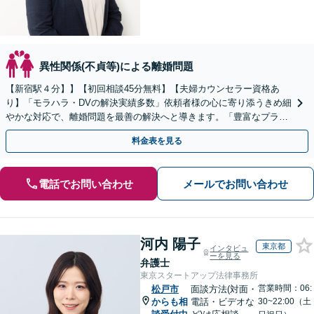
異性関係(不貞等)による離婚問題
【新宿駅４分】】【初回相談45分無料】【夫婦カウンセラー資格あ
り】「モラハラ・DVの解決実績多数」依頼者様の心に寄り添うきめ細
やかな対応で、離婚問題を最善の解決へと導きます。「豊富なプラン
で一人一人に最適なサポートを提案」【ビデオ面談可】
料金表を見る
電話でお問い合わせ
メールでお問い合わせ
河内 陽子
東京都
インタビュ
ーを見る
弁護士
東京スタートアップ法律事務所
営業時間：06:
松戸市
面談方法(対面・
からも相
電話・ビデオな
30~22:00（土