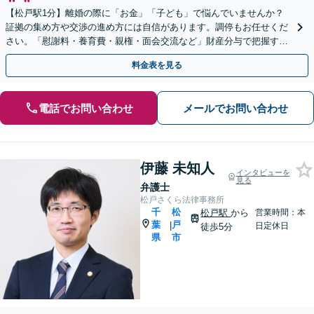
【松戸駅1分】離婚の際に「お金」「子ども」で悩んでいませんか？
証拠の集め方や交渉の進め方には自信があります。調停もお任せくだ
さい。「慰謝料・養育費・親権・面会交流など」財産分与で把握すべ
きポイントもご紹介できます。
料金表を見る
電話でお問い合わせ
メールでお問い合わせ
伊藤 未知人
インタビューを
見る
弁護士
松戸さくら法律事務所
千
松
松戸駅
から
営業時間：本
葉
戸
|
日定休日
徒歩5分
県
市