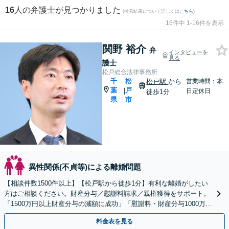
16
人の弁護士が見つかりました
(検索結果について詳しくは
こちら
)
16件中 1-16件を表示
関野 裕介
弁
インタビューを
見る
護士
松戸総合法律事務所
千
松
松戸駅
から
営業時間：本
葉
戸
|
日定休日
徒歩1分
県
市
異性関係(不貞等)による離婚問題
【相談件数1500件以上】【松戸駅から徒歩1分】有利な離婚がしたい
方はご相談ください。財産分与／慰謝料請求／親権獲得をサポート。
「1500万円以上財産分与の減額に成功」「慰謝料・財産分与1000万に
アップ」新しい人生を歩むお手伝いをします
料金表を見る