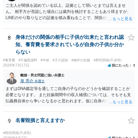
書士との協議になると思います。請求するか，訴訟にするか，その点
ご主人が関係を認めている以上、証拠として弱いとまでは言えませ
の見極めや，相手方は性交類似行為は認めているのか，それさえも否
ん。 相手方が否認した場合には裁判を検討することもあり得ますが、
定しているのかによって，考え方・進め方は変わってくると思いま
LINEのやり取りなどの証拠を積み重ねることで、関係が認定される余
す。 ④性交類似行為を認めているにもかかわらず支払を拒否するので
地は十分にあります。 ただし、手元の証拠でどこまで認定できるかは
あれば，本人（行政書士でも同じだと思います。）への対応ではあま
個別の事情によりますので、お早めに弁護士に相談されることをおす
り変わらないように思います。減額で折り合えるなら本人様の交渉で
すめします。
8
身体だけの関係の相手に子供が出来たと言われ認
もよいように思いますが，ゼロかどうかの観点であれば，訴訟に進む
知、養育費を要求されているが自身の子供か分か
しかなくなるようにも思います。そうしますと，お近くの弁護士に相
らない
談して進めることを検討した方がよいようにも思います。
#養育費
#不倫慰謝料
#中絶
#子の認知
#婚外の妊娠
#異性関係(不貞等)
2026年7月17日
役にたった
3
離婚・男女問題に強い弁護士
泉 亮介
弁護士
まずはDNA鑑定等を通してご自身の子なのかどうかを確認することが
必要となります。 また妊娠期間中の収入補償については、そもそも支
払義務自体から争いとなるかと思われます。仮に自身の子であったと
して、そのことから当然に補償義務が発生するものではありません。
相手に弁護士がついているということであれば、依頼をするかしない
かは別として一度ご自身も個別に弁護士に相談をされたほうが良いで
9
名誉毀損と言えますか
しょう。
#異性関係(不貞等)