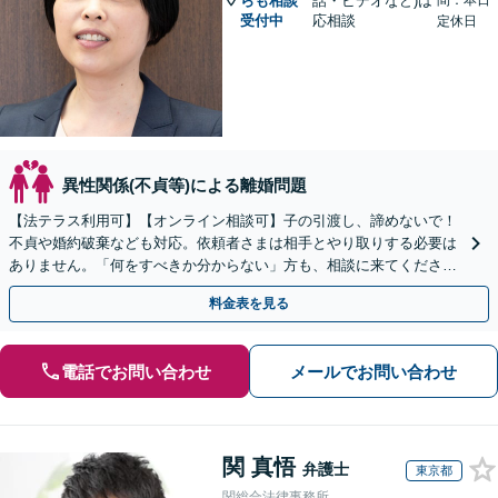
らも相談
話・ビデオなど)は
間：本日
受付中
応相談
定休日
異性関係(不貞等)による離婚問題
【法テラス利用可】【オンライン相談可】子の引渡し、諦めないで！
不貞や婚約破棄なども対応。依頼者さまは相手とやり取りする必要は
ありません。「何をすべきか分からない」方も、相談に来てくださ
い。相談・書類作成のみのプランもあります
料金表を見る
電話でお問い合わせ
メールでお問い合わせ
関 真悟
弁護士
東京都
関総合法律事務所