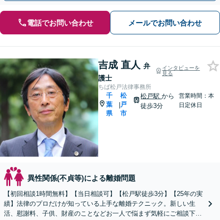
電話でお問い合わせ
メールでお問い合わせ
吉成 直人
弁
インタビューを
見る
護士
ちば松戸法律事務所
千
松
松戸駅
から
営業時間：本
葉
戸
|
日定休日
徒歩3分
県
市
異性関係(不貞等)による離婚問題
【初回相談1時間無料】【当日相談可】【松戸駅徒歩3分】【25年の実
績】法律のプロだけが知っている上手な離婚テクニック。新しい生
活、慰謝料、子供、財産のことなどお一人で悩まず気軽にご相談下さ