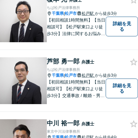
弁護士
い。
ちば松戸法律事務所
千葉県
松戸市
松戸駅
から徒歩3分
|
【初回相談1時間無料】【当日
詳細を見
相談可】【松戸駅東口より徒
る
歩3分】法律に関するお悩みを
抱えている方はまずご相談に
お越しください。実績多数の
専門家が上質なリーガルサー
芦部 勇一郎
ビスを提供致します。
弁護士
ちば松戸法律事務所
千葉県
松戸市
松戸駅
から徒歩3分
|
【初回相談1時間無料】【当日
詳細を見
相談可】【松戸駅東口より徒
る
歩3分】交通事故 / 離婚・男女
問題 /遺産相続など多数の分野
に対応可能。安価で良質なリ
ーガルサービスをご提供致し
中川 裕一郎
ます。ぜひ、お気軽にお越し
弁護士
ください。
東京中川法律事務所
千葉県
松戸市
松戸駅
から徒歩4分
|