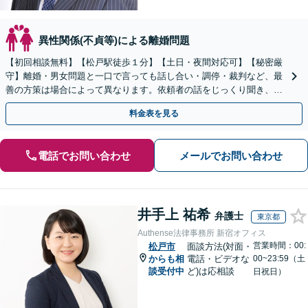
異性関係(不貞等)による離婚問題
【初回相談無料】【松戸駅徒歩１分】【土日・夜間対応可】【秘密厳
守】離婚・男女問題と一口で言っても話し合い・調停・裁判など、最
善の方策は場合によって異なります。依頼者の話をじっくり聞き、よ
り良い再出発を迎えるために全力を尽くします。
料金表を見る
電話でお問い合わせ
メールでお問い合わせ
井手上 祐希
弁護士
東京都
Authense法律事務所 新宿オフィス
営業時間：00:
松戸市
面談方法(対面・
からも相
電話・ビデオな
00~23:59（土
談受付中
ど)は応相談
日祝日）