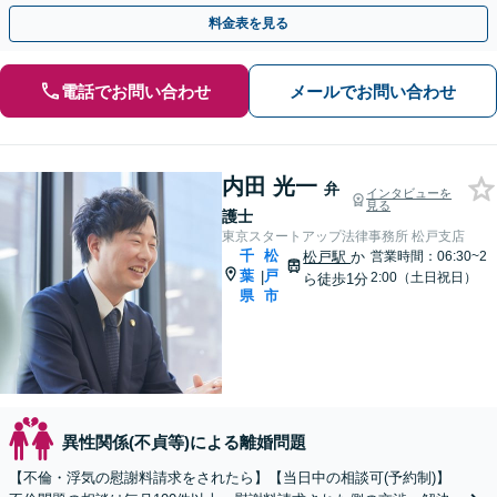
い。女性側／男性側／熟年離婚など弁護経験豊富です。
料金表を見る
電話でお問い合わせ
メールでお問い合わせ
内田 光一
弁
インタビューを
見る
護士
東京スタートアップ法律事務所 松戸支店
千
松
松戸駅
か
営業時間：06:30~2
葉
戸
|
2:00（土日祝日）
ら徒歩1分
県
市
異性関係(不貞等)による離婚問題
【不倫・浮気の慰謝料請求をされたら】【当日中の相談可(予約制)】