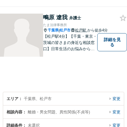
とって何が「最良の解決」な
のかをともに考えます。初回
鴫原 遼我
相談30分無料、オンライン面
弁護士
談、事前の予約で土日の面談
たま法律事務所
にも対応しております。
千葉県
松戸市
松戸駅
から徒歩4分
|
【松戸駅4分】【千葉・東京・
詳細を見
茨城の皆さまの身近な相談窓
る
口】日常生活のお悩みから複
雑な紛争まで幅広く対応。丁
寧な対話を通じて状況を整理
し、分かりやすく解決策をご
提案。解決まで弁護士がしっ
かりサポートします！【バリ
アフリー】
エリア
千葉県、松戸市
変更
相談内容
離婚・男女問題、異性関係(不貞等)
変更
詳細条件
未選択
変更