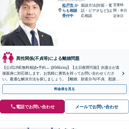
営業時
松戸市
か
面談方法(対面・電
らも相談
話・ビデオなど)は
間：本日
受付中
応相談
定休日
異性関係(不貞等)による離婚問題
【公式LINE無料相談•予約→ @566ziisj】【土日夜間可能】弁護士が直
接親身に対応致します。お気軽に勇気を持ってお問い合わせくださ
い。最適な解決方法を探しましょう。【離婚、財産分与/不貞、慰謝
料/復縁/愛人契約】
料金表を見る
電話でお問い合わせ
メールでお問い合わせ