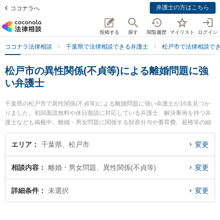
弁護士の方はこちら
ココナラへ
投稿する
探す
閲覧履歴
マイリスト
ログイン
ココナラ法律相談
千葉県で法律相談できる弁護士
松戸市で法律相談で
松戸市の異性関係(不貞等)による離婚問題に強
い弁護士
千葉県の松戸市で異性関係(不貞等)による離婚問題に強い弁護士が16名見つか
りました。初回面談無料や休日面談に対応している弁護士、解決事例を持つ弁
護士なども掲載中。離婚・男女問題に関係する財産分与や養育費、親権等の細
かな分野での絞り込み検索もでき便利です。特に松戸総合法律事務所の関野 裕
介弁護士やちば松戸法律事務所の吉成 直人弁護士、東京スタートアップ法律事
エリア
千葉県、松戸市
変更
務所 松戸支店の内田 光一弁護士のプロフィール情報や弁護士費用、強みなどが
注目されています。『松戸市で土日や夜間に発生した異性関係(不貞等)による離
相談内容
離婚・男女問題、異性関係(不貞等)
変更
婚問題のトラブルを今すぐに弁護士に相談したい』『異性関係(不貞等)による離
婚問題のトラブル解決の実績豊富な近くの弁護士を検索したい』『初回相談無
料で異性関係(不貞等)による離婚問題を法律相談できる松戸市内の弁護士に相談
詳細条件
未選択
変更
予約したい』などでお困りの相談者さんにおすすめです。