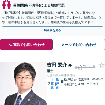
異性関係(不貞等)による離婚問題
【松戸駅5分】離婚調停／慰謝料請求など離婚のトラブルに親身にな
って対応します。初回の相談〜最後まで一貫してサポート。証拠集め
や一連の手続きもお任せください。離婚後の生活も見据えてアドバイ
スいたします。【初回相談無料】【夜間・休日相談可能】
料金表を見る
電話でお問い合わせ
メールでお問い合わせ
吉田 要介
弁
インタビューを
見る
護士
ときわ綜合法律事務所
千
松
松戸駅
か
営業時間：00:00~2
葉
戸
|
3:59（土日祝日）
ら徒歩1分
県
市