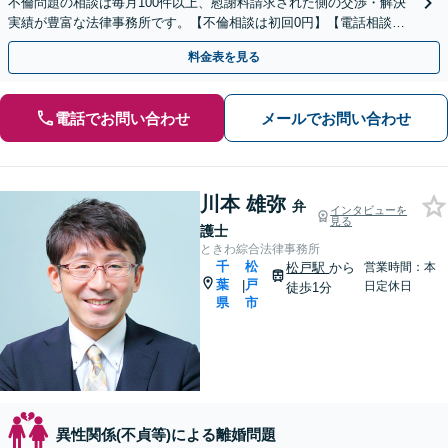
不倫問題の相談は毎月100件以上、慰謝料請求された側の交渉・解決
実績が豊富な法律事務所です。【不倫相談は初回0円】【電話相談で
ご契約まで対応可/来所不要】
料金表を見る
電話でお問い合わせ
メールでお問い合わせ
川本 雄弥
弁
インタビューを
見る
護士
ときわ綜合法律事務所
千
松
松戸駅
から
営業時間：本
葉
戸
|
日定休日
徒歩1分
県
市
異性関係(不貞等)による離婚問題