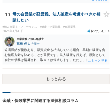
10
母の自営業が経営難、法人破産を考慮すべきか相
談したい
#個人事業主・フリーランス
#倒産・企業清算
#金融業界
2026年1月31日
役にたった
1
企業法務に強い弁護士
髙橋 俊太
弁護士
返済滞納が複数あり、融資資金も枯渇している場合、早期に破産を含
む整理方針を決めることが重要です。法人破産を行えば、原則として
会社の債務は清算され、取立ては停止します。ただし、代表者が連帯
保証をしている場合は、代表者個人の破産も併せて検討が必要になる
ことが多いです。放置すると責任が拡大しやすいため、北海道の法律
事務所で法人破産の実績があるところを探して速やかに相談をして、
もっとみる
資金繰り・雇用・保証の有無を整理した上で進めるのが安全です。イ
ンターネットやココナラだけでなく、北海道の弁護士会などを頼りに
すると見つかりやすいと思います。
金融・保険業界に関連する法律相談コラム