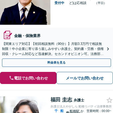
受付中
ど)は応相談
（平日）
金融・保険業界
【関東エリア対応】【初回相談無料（90分）】月額3.3万円で相談無
制限！中小企業に寄り添う親しみやすい弁護士。契約書・労務・債権
回収・クレーム対応など迅速解決。セカンドオピニオン可。法務部が
ない企業様の強い味方です。オンライン全国対応。
料金表を見る
電話でお問い合わせ
メールでお問い合わせ
福田 圭志
弁護士
弁護士法人やがしら 船橋リバティ法律事務所
千
船
船橋駅
か
営業時間：00:00~