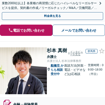
業数2000社以上】各業種の商習慣に応じたハイレベルなリーガルサー
ビスを提供。契約書の作成／リーガルチェック／M&A／労働問題／知
的財産等、お任せください【他士業連携可能】
料金表を見る
電話でお問い合わせ
メールでお問い合わせ
杉本 真樹
群馬県
インタビュ
ーを見る
弁護士
弁護士法人 杉本法律事務所
営業時間：0
船橋市
か
面談方法(対面・
らも相談
電話・ビデオな
9:00~18:00
受付中
ど)は応相談
（平日）
金融・保険業界