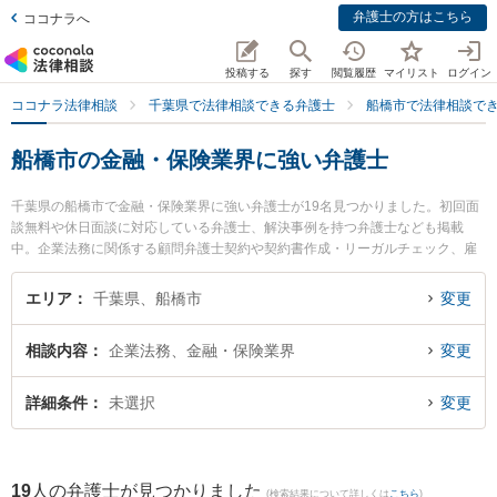
弁護士の方はこちら
ココナラへ
投稿する
探す
閲覧履歴
マイリスト
ログイン
ココナラ法律相談
千葉県で法律相談できる弁護士
船橋市で法律相談で
船橋市の金融・保険業界に強い弁護士
千葉県の船橋市で金融・保険業界に強い弁護士が19名見つかりました。初回面
談無料や休日面談に対応している弁護士、解決事例を持つ弁護士なども掲載
中。企業法務に関係する顧問弁護士契約や契約書作成・リーガルチェック、雇
用契約書・就業規則作成等の細かな分野での絞り込み検索もでき便利です。特
に西船橋ゴール法律事務所の田中 隼斗弁護士や津田沼総合法律事務所の伏見 宗
エリア
千葉県、船橋市
変更
弘弁護士、東京スタートアップ法律事務所 船橋支店の矢島 哲治弁護士のプロフ
ィール情報や弁護士費用、強みなどが注目されています。『船橋市で土日や夜
相談内容
企業法務、金融・保険業界
変更
間に発生した金融・保険業界のトラブルを今すぐに弁護士に相談したい』『金
融・保険業界のトラブル解決の実績豊富な近くの弁護士を検索したい』『初回
相談無料で金融・保険業界を法律相談できる船橋市内の弁護士に相談予約した
詳細条件
未選択
変更
い』などでお困りの相談者さんにおすすめです。
19
人の弁護士が見つかりました
(検索結果について詳しくは
こちら
)