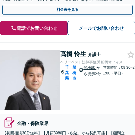
ついてお気軽にご相談ください。
料金表を見る
電話でお問い合わせ
メールでお問い合わせ
髙橋 怜生
弁護士
ベリーベスト法律事務所 船橋オフィス
千
船
船橋駅
か
営業時間：09:30~2
葉
橋
|
1:00（平日）
ら徒歩3分
県
市
金融・保険業界
【初回相談30分無料】【月額3980円（税込）から契約可能】【顧問企