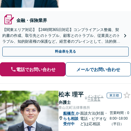
金融・保険業界
【関東エリア対応】【24時間365日対応】コンプライアンス整備、契
約書の作成、取引先とのトラブル、顧客とのトラブル、従業員とのト
ラブル、知的財産権の保護など。経営者のブレインとして、法的側面
より力強く事業をサポートします。【初回相談無料】
料金表を見る
電話でお問い合わせ
メールでお問い合わせ
松本 理平
東京都
インタビュ
ーを見る
弁護士
青山北町法律事務所
営業時間：0
船橋市
か
面談方法(対面・
らも相談
電話・ビデオな
8:00~18:00
受付中
ど)は応相談
（平日）