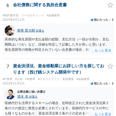
6
会社債務に関する負担合意書
#契約書作成・リーガルチェック
#金融業界
2025年6月12日
役にたった
2
尾熊 晋大朗
弁護士
具体的な発生原因や支払金額の総額、支払方法（一括か分割か、支払
期限はいつか）など、詳細を特定して記載した方が良いと思います。
発生原因等の情報が特定されていない合意書の場合、無効になるリス
クがあり得ます。 また、例えば、分割払いの場合の期限の利益喪失条
項など、合意書に記載した方が良い文言もありますので、ご注意され
た方が良いです。 合意書など法的な書面は文言によって効果が変わり
7
資金決済法、資金移動業にお詳しい方を探してお
得るので、弁護士にご事情を伝えて直接相談、合意書の作成を依頼す
ります（投げ銭システム開発中です）
ることをお勧めいたします。
#IT業界
#人材・HR業界
#スタートアップ・新規事業
#金融業界
2022年11月2日
役にたった
2
企業法務に強い弁護士
清水 卓
弁護士
収納代行を活用するスキームの場合、近時改正された資金決済法第２
条の２の規定に留意が必要とされています。収納代行サービスの中に
も様々なものがあり、資金決済法第２条の２の定める一定の要件（内