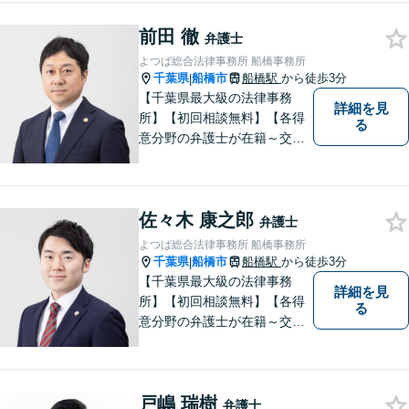
解決を【離婚問題】男性側の
前田 徹
豊富な対応実績。セカンドオ
弁護士
ピニオンも可能です【初回相
よつば総合法律事務所 船橋事務所
談無料】【夜間／土日祝日対
千葉県
船橋市
船橋駅
から徒歩3分
|
応可】
【千葉県最大級の法律事務
詳細を見
所】【初回相談無料】【各得
る
意分野の弁護士が在籍～交通
事故、労働災害、債務整理、
相続、企業法務、不動産】
【明確な費用】
佐々木 康之郎
弁護士
よつば総合法律事務所 船橋事務所
千葉県
船橋市
船橋駅
から徒歩3分
|
【千葉県最大級の法律事務
詳細を見
所】【初回相談無料】【各得
る
意分野の弁護士が在籍～交通
事故、労働災害、債務整理、
相続、企業法務、不動産】
【明確な費用】
戸嶋 瑞樹
弁護士