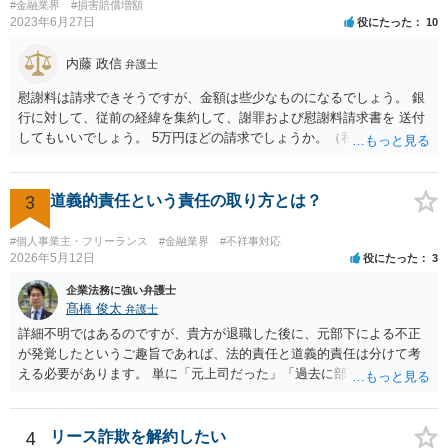
#金融業界
#損害賠償増額
ちょ銀行の自由です。
2023年6月27日
役にたった
10
内藤 政信
弁護士
慰謝料は請求できそうですが、金額は些少なものになるでしょう。 銀
行に対して、従前の経緯を集約して、謝罪および慰謝料請求書を 送付
してもいいでしょう。 5万円ほどの請求でしょうか。（私見）
3
道義的責任という責任の取り方とは？
#個人事業主・フリーランス
#金融業界
#不祥事対応
2026年5月12日
役にたった
3
企業法務に強い弁護士
髙橋 俊太
弁護士
詳細不明ではあるのですが、貴方が退職した後に、元部下による不正
が発覚したというご趣旨であれば、法的責任と道義的責任は分けて考
える必要があります。 単に「元上司だった」「過去に部下だった」と
いうだけで、当然に１億円の損害について法的責任を負うものではあ
りません。会社が貴方に損害賠償請求をするには、在職中の管理監督
義務違反、引継ぎの不備、不正の兆候を知りながら放置したことな
4
リース詐欺を解約したい