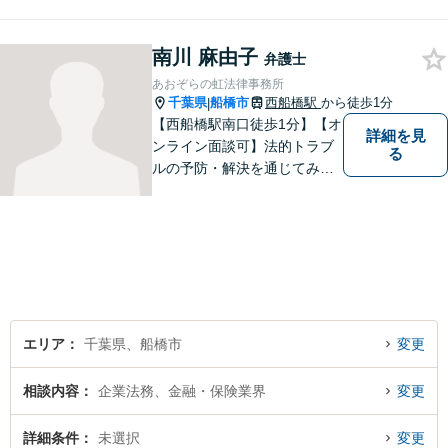
す。法的な問題でお困りの際
は、お一人で悩まず、ぜひ千
南川 麻由子
葉県船橋市の牧野法律事務所
弁護士
へお気軽にご相談下さい。
あおぞらの虹法律事務所
千葉県
船橋市
西船橋駅
から徒歩1分
|
【西船橋駅南口徒歩1分】【オ
詳細を見
ンライン面談可】法的トラブ
る
ルの予防・解決を通じてみな
さまが前向きに歩むお手伝い
ができたらうれしいです。ど
んな些細なことでも、まずは
お気軽にお問い合わせくださ
い。
エリア
千葉県、船橋市
変更
相談内容
企業法務、金融・保険業界
変更
詳細条件
未選択
変更