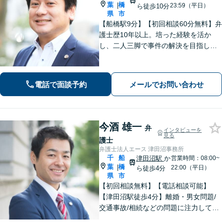
葉
橋
|
23:59（平日）
ら徒歩10分
県
市
【船橋駅9分】【初回相談60分無料】弁
護士歴10年以上。培った経験を活か
し、二人三脚で事件の解決を目指しま
す【離婚問題】対応件数200件以上。依
頼者さまの利益を追求し、納得できる
解決を【相続問題】長期案件も忍耐強
電話で面談予約
メールでお問い合わせ
く共に戦います【夜間相談可】
今酒 雄一
弁
インタビューを
見る
護士
弁護士法人エース 津田沼事務所
千
船
津田沼駅
か
営業時間：08:00~
葉
橋
|
22:00（平日）
ら徒歩4分
県
市
【初回相談無料】【電話相談可能】
【津田沼駅徒歩4分】離婚・男女問題/
交通事故/相続などの問題に注力してい
ます。是非一度ご相談ください。