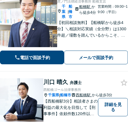
虎ノ門法律経済事務所 船橋支店
千
船
船橋駅
か
営業時間：09:00~1
葉
橋
|
9:00（平日）
ら徒歩4分
県
市
【初回相談無料】【船橋駅から徒歩4
分】＼相談対応実績（全分野）は1300
件超／場数を踏んでいるからこそ、相
手方の主張を予測した先回りの対応が
でき、最善の解決へと導くことができ
ます。離婚問題・刑事事件・相続遺言
電話で面談予約
メールで面談予約
などでお悩みの方はお気軽にご相談く
ださい。
川口 晴久
弁護士
西船橋ゴール法律事務所
千葉県
船橋市
西船橋駅
から徒歩3分
|
【西船橋駅3分】相談者さまの
詳細を見
利益の最大化を目指して【刑
る
事事件】依頼件数120件以
上。複数の無罪や不起訴を獲
得した経験を活かし、最善の