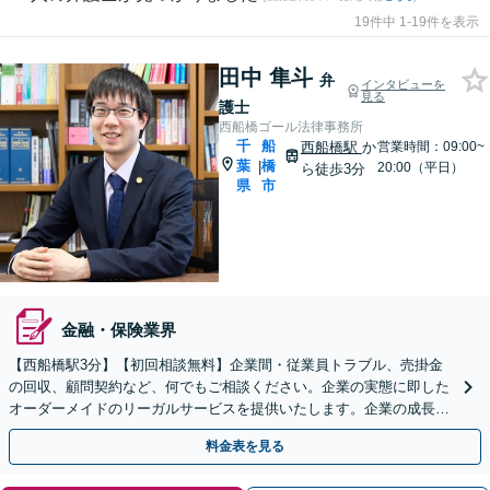
19件中 1-19件を表示
田中 隼斗
弁
インタビューを
見る
護士
西船橋ゴール法律事務所
千
船
西船橋駅
か
営業時間：09:00~
葉
橋
|
20:00（平日）
ら徒歩3分
県
市
金融・保険業界
【西船橋駅3分】【初回相談無料】企業間・従業員トラブル、売掛金
の回収、顧問契約など、何でもご相談ください。企業の実態に即した
オーダーメイドのリーガルサービスを提供いたします。企業の成長を
後押しできるように、精一杯サポートいたします。
料金表を見る