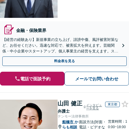
金融・保険業界
【経営の経験あり】新規事業の立ち上げ、誹謗中傷、風評被害対策な
ど、お任せください。迅速な対応で、被害拡大を抑えます。芸能関
係・中小企業やスタートアップ、個人事業主の経営を支えます。スポ
ット・顧問契約いずれも対応可。【表参道駅から徒歩3分】
料金表を見る
電話で面談予約
メールでお問い合わせ
山田 健正
東京都
インタビュ
ーを見る
弁護士
テンモー法律事務所
営業時間：1
船橋市
か
面談方法(対面・
らも相談
電話・ビデオな
0:00~18:00