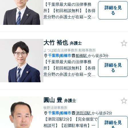
【千葉県最大級の法律事務
詳細を見
所】【初回相談無料】【各得
る
意分野の弁護士が在籍～交通
事故、労働災害、債務整理、
相続、企業法務、不動産】
【明確な費用】
大竹 裕也
弁護士
よつば総合法律事務所 船橋事務所
千葉県
船橋市
船橋駅
から徒歩3分
|
【千葉県最大級の法律事務
詳細を見
所】【初回相談無料】【各得
る
意分野の弁護士が在籍～交通
事故、労働災害、債務整理、
相続、企業法務、不動産】
【明確な費用】
圓山 豊
弁護士
牧野法律事務所
千葉県
船橋市
津田沼駅
から徒歩2分
|
【津田沼駅2分】【完全個室で
詳細を見
相談可】【近隣駐車場有】一
る