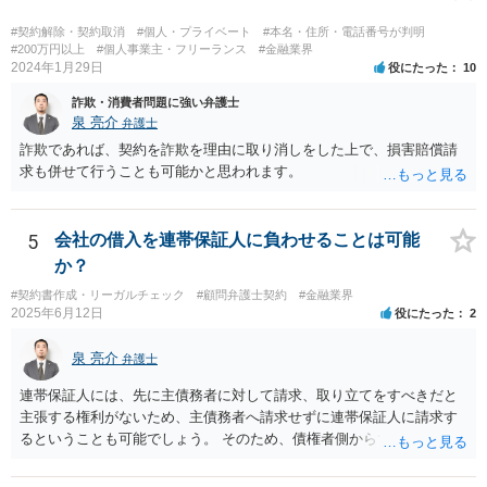
ど、具体的な義務違反と損害との因果関係を主張・立証する必要があ
ります。なお、在職中から会計処理や現金管理の不自然さを認識して
#契約解除・契約取消
#個人・プライベート
#本名・住所・電話番号が判明
いた、部下に過度な権限を与えたまま放置していた、退職時に重要な
#200万円以上
#個人事業主・フリーランス
#金融業界
2024年1月29日
役にたった
10
情報を引き継がなかった等の事情があれば、会社から問題視される可
能性はあるでしょう。 対応としては、まず会社から何を求められてい
詐欺・消費者問題に強い弁護士
るのかを明確にすることが重要です。謝罪、調査協力、金銭負担、始
泉 亮介
弁護士
末書提出など、求められている内容によって対応は異なります。不用
詐欺であれば、契約を詐欺を理由に取り消しをした上で、損害賠償請
意に責任を認める文書を作成したり、損害負担を約束したりすること
求も併せて行うことも可能かと思われます。
は避けるべきです。一方で、在職中の業務内容、権限分掌、引継ぎ資
料、不正を認識していなかった事情を整理し、必要な範囲で調査に協
力することは考えられます。 仮に、金銭請求や責任追及を示唆されて
5
会社の借入を連帯保証人に負わせることは可能
いる場合には、会社とのやり取りを保存し、弁護士に相談したうえで
か？
対応なさった方がよいでしょう。
#契約書作成・リーガルチェック
#顧問弁護士契約
#金融業界
2025年6月12日
役にたった
2
泉 亮介
弁護士
連帯保証人には、先に主債務者に対して請求、取り立てをすべきだと
主張する権利がないため、主債務者へ請求せずに連帯保証人に請求す
るということも可能でしょう。 そのため、債権者側からすれば、会社
が払えない場合に連帯保証人に請求できるものではなく、どちらに請
求しても良いものとなります。