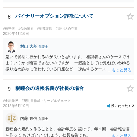
閣府令で定める要件も含む）を満たす場合には、為替取引に該当する
ことが明らかにされました。 この資金決済法第２条の２の定める一
定の要件（内閣府令で定める要件も含む）については、該当条文を見
8
バイナリーオプション詐欺について
るだけではなかなか理解し難いところがあるかと思いますし、この掲
示板で回答するには限界がありますので、この分野に詳しそうな弁護
#被害者
#金融業界
#副業詐欺
#振り込め詐欺
士の方に直接相談なさってみて下さい。 （資金決済法） 第二条の二
2020年4月16日
金銭債権を有する者（以下この条において「受取人」という。）から
の委託、受取人からの金銭債権の譲受けその他これらに類する方法に
村山 大基
弁護士
より、当該金銭債権に係る債務者又は当該債務者からの委託（二以上
急いで警察に行かれるのが良いと思います。 相談者さんのケースでう
の段階にわたる委託を含む。）その他これに類する方法により支払を
まくいくかは断言できないのですが、 一般論としては例えばいわゆる
行う者から弁済として資金を受け入れ、又は他の者に受け入れさせ、
振り込め詐欺に使われている口座など、 凍結するケースもありますの
当該受取人に当該資金を移動させる行為（当該資金を当該受取人に交
で、できるだけ早く行って相談しましょう。
付することにより移動させる行為を除く。）であって、受取人が個人
（事業として又は事業のために受取人となる場合におけるものを除
9
親睦会の通帳名義が社長の場合
く。）であることその他の内閣府令で定める要件を満たすものは、為
替取引に該当するものとする
#金融業界
#契約書作成・リーガルチェック
2018年6月10日
役にたった
2
内藤 政信
弁護士
親睦会の規約を作ることと、会計年度を 設けて、年１回、会計報告書
を作って おけばいいでしょう。社長名義でも。