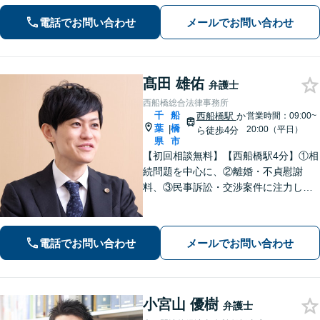
電話でお問い合わせ
メールでお問い合わせ
髙田 雄佑
弁護士
西船橋総合法律事務所
千
船
西船橋駅
か
営業時間：09:00~
葉
橋
|
20:00（平日）
ら徒歩4分
県
市
【初回相談無料】【西船橋駅4分】①相
続問題を中心に、②離婚・不貞慰謝
料、③民事訴訟・交渉案件に注力して
おります。「一日も早く平穏な日常に
戻ることができるよう」代表弁護士が
直接、初回相談から解決まで一貫して
電話でお問い合わせ
メールでお問い合わせ
丁寧にサポートいたします。【夜間・
土日相談◎】
小宮山 優樹
弁護士