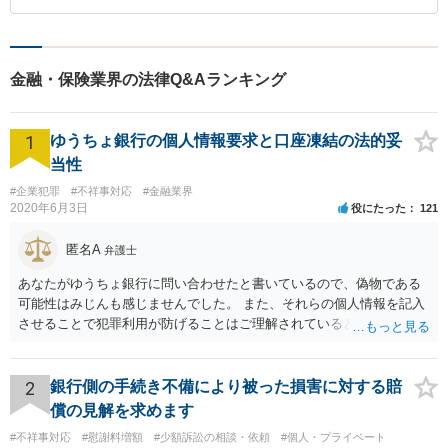
金融・保険業界の法律Q&Aランキング
1
ゆうちょ銀行の個人情報要求と口座凍結の法的妥
当性
#企業犯罪
#不祥事対応
#金融業界
2020年6月3日
役にたった
121
匿名A
弁護士
あなたがゆうちょ銀行に問い合わせたと書いているので、偽物である
可能性はみじんも感じませんでした。 また、それらの個人情報を記入
させることで犯罪利用が防げることはご理解されているとおりです。
結局あなたにはゆうちょ銀行が信用できないという前提があり、弁護
士に同意を求めているだけです。 最初の回答では分かりづらかったの
かもしれませんが、質問にわかりやすく答えると「法的に許される」
2
銀行側の手続き不備により被った損害に対する賠
が答えになります。 補足でアドバイスしておきますと、今私に反論し
償の見解を求めます
てきたその内容をゆうちょ銀行にぶつければいいとおもいます。 もっ
#不祥事対応
#慰謝料増額
#少額訴訟の相談・依頼
#個人・プライベート
とも、ぶつけられたゆうちょ銀行があなたと契約するかは法律上ゆう