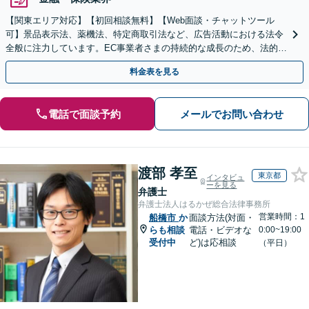
【関東エリア対応】【初回相談無料】【Web面談・チャットツール
可】景品表示法、薬機法、特定商取引法など、広告活動における法令
全般に注力しています。EC事業者さまの持続的な成長のため、法的観
点から徹底的にサポートいたします【休日・夜間面談可】
料金表を見る
電話で面談予約
メールでお問い合わせ
渡部 孝至
東京都
インタビュ
ーを見る
弁護士
弁護士法人はるかぜ総合法律事務所
営業時間：1
船橋市
か
面談方法(対面・
らも相談
電話・ビデオな
0:00~19:00
受付中
ど)は応相談
（平日）