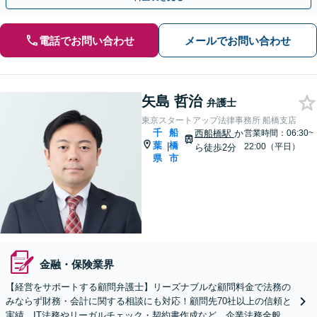
電話でお問い合わせ
メールでお問い合わせ
矢島 哲治
弁護士
東京スタートアップ法律事務所 船橋支店
千
船
西船橋駅
か
営業時間：06:30~
葉
橋
|
22:00（平日）
ら徒歩2分
県
市
金融・保険業界
【経営をサポートする顧問弁護士】リーズナブルな顧問料金で法務の
みならず財務・会計に関する相談にも対応！顧問先70社以上の信頼と
実績、IT法務やリーガルチェック・契約書作成など、企業法務全般に