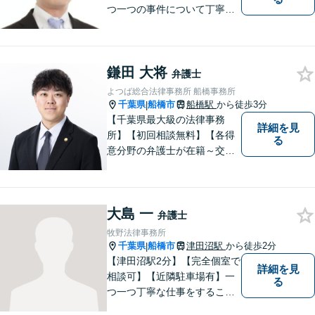
つ一つの事件について丁寧に
取り組んでまいります。法的
な問題でお困りの際は、お一
人で悩まず、ぜひ千葉県船橋
鎌田 大将
市の牧野法律事務所へお気軽
弁護士
にご相談下さい。
よつば総合法律事務所 船橋事務所
千葉県
船橋市
船橋駅
から徒歩3分
|
【千葉県最大級の法律事務
詳細を見
所】【初回相談無料】【各得
る
意分野の弁護士が在籍～交通
事故、労働災害、債務整理、
相続、企業法務、不動産】
【明確な費用】
大島 一
弁護士
牧野法律事務所
千葉県
船橋市
津田沼駅
から徒歩2分
|
【津田沼駅2分】【完全個室で
詳細を見
相談可】【近隣駐車場有】一
る
つ一つ丁寧な仕事をすること
を心がけて、活動しておりま