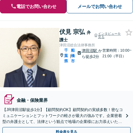
電話でお問い合わせ
メールでお問い合わせ
伏見 宗弘
弁
インタビューを
見る
護士
津田沼総合法律事務所
千
船
津田沼駅
か
営業時間：10:00~
葉
橋
|
21:00（平日）
ら徒歩2分
県
市
金融・保険業界
【JR津田沼駅徒歩1分】【顧問契約OK】顧問契約の実績多数！密なコ
ミュニケーションとフットワークの軽さが最大の強みです。企業密着
型の弁護士として、法律という観点で地場の企業様にお力添えいたし
ます【初回相談無料 】【着手金無料あり】
料金表を見る