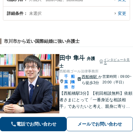
詳細条件
未選択
変更
市川市から近い国際結婚に強い弁護士
田中 隼斗
弁護
インタビューを見
る
士
西船橋ゴール法律事務所
千
船
西船橋駅
か
営業時間：09:00~
葉
橋
|
20:00（平日）
ら徒歩3分
県
市
【西船橋駅3分】【初回相談無料】依頼
者さまにとって「一番身近な相談相
手」でありたいと考え、親身に寄り添
って対応することを大切にしていま
す。おひとりで悩まず、弁護士にご相
電話でお問い合わせ
メールでお問い合わせ
談ください。前向きな一歩を踏み出せ
るように、全力でサポートします。