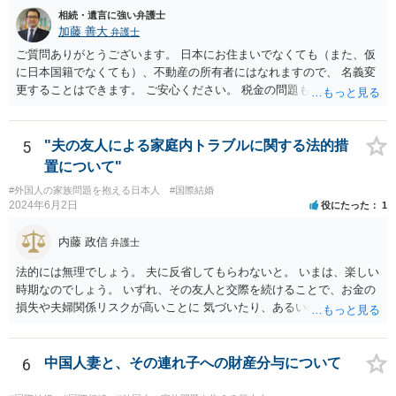
相続・遺言に強い弁護士
加藤 善大
弁護士
ご質問ありがとうございます。 日本にお住まいでなくても（また、仮
に日本国籍でなくても）、不動産の所有者にはなれますので、 名義変
更することはできます。 ご安心ください。 税金の問題もありますの
で、 可能であれば、ご依頼になるかは別にして、今の名義人（叔父様
でしょうか。）と一緒に、 お近くの弁護士に直接相談して、アドバイ
ス等を求めることをお勧めします。 ご参考にしていただければ幸いで
5
"夫の友人による家庭内トラブルに関する法的措
す。
置について"
#外国人の家族問題を抱える日本人
#国際結婚
2024年6月2日
役にたった
1
内藤 政信
弁護士
法的には無理でしょう。 夫に反省してもらわないと。 いまは、楽しい
時期なのでしょう。 いずれ、その友人と交際を続けることで、お金の
損失や夫婦関係リスクが高いことに 気づいたり、あるいは、飽きると
思いますけどね。
6
中国人妻と、その連れ子への財産分与について