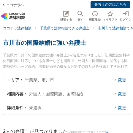
弁護士の方はこちら
ココナラへ
投稿する
探す
閲覧履歴
マイリスト
ログイン
ココナラ法律相談
千葉県で法律相談できる弁護士
市川市で法律相談で
市川市の国際結婚に強い弁護士
千葉県の市川市で国際結婚に強い弁護士が2名見つかりました。初回面談無料や
休日面談に対応している弁護士なども掲載中。外国人・国際問題に関係する国
際離婚やハーグ条約、国際結婚等の細かな分野での絞り込み検索もでき便利で
す。特にアトラス綜合法律事務所の本宮 秀樹弁護士や市川妙典法律事務所の牧
成明弁護士のプロフィール情報や弁護士費用、強みなどが注目されています。
エリア
千葉県、市川市
変更
『市川市で土日や夜間に発生した国際結婚のトラブルを今すぐに弁護士に相談
したい』『国際結婚のトラブル解決の実績豊富な近くの弁護士を検索したい』
相談内容
外国人・国際問題、国際結婚
変更
『初回相談無料で国際結婚を法律相談できる市川市内の弁護士に相談予約した
い』などでお困りの相談者さんにおすすめです。
詳細条件
未選択
変更
2
人の弁護士が見つかりました
(検索結果について詳しくは
こちら
)