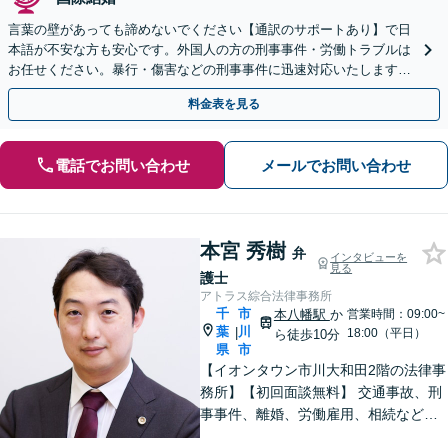
言葉の壁があっても諦めないでください【通訳のサポートあり】で日
本語が不安な方も安心です。外国人の方の刑事事件・労働トラブルは
お任せください。暴行・傷害などの刑事事件に迅速対応いたします。
【事前予約で休日・夜間面談可】
料金表を見る
電話でお問い合わせ
メールでお問い合わせ
本宮 秀樹
弁
インタビューを
見る
護士
アトラス綜合法律事務所
千
市
本八幡駅
か
営業時間：09:00~
葉
川
|
18:00（平日）
ら徒歩10分
県
市
【イオンタウン市川大和田2階の法律事
務所】【初回面談無料】 交通事故、刑
事事件、離婚、労働雇用、相続などの
トラブルはご相談ください。 【弁護士