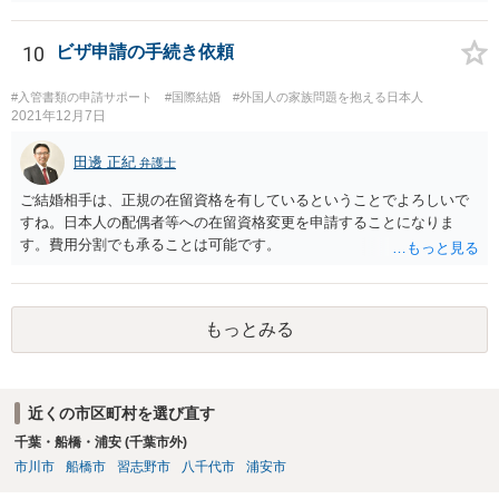
うといいでしょう。 また、事件記録を謄写する方法もあるので、より
詳しく、双方の主張を 知ることができるでしょう。 疑問のいくつか
は、理解にいたるでしょう。 虐待でもないと、あなたの方から、父親
10
ビザ申請の手続き依頼
に対して、法的な請求をするの は、難しいでしょう。
#入管書類の申請サポート
#国際結婚
#外国人の家族問題を抱える日本人
2021年12月7日
田邊 正紀
弁護士
ご結婚相手は、正規の在留資格を有しているということでよろしいで
すね。日本人の配偶者等への在留資格変更を申請することになりま
す。費用分割でも承ることは可能です。
もっとみる
近くの市区町村を選び直す
千葉・船橋・浦安 (千葉市外)
市川市
船橋市
習志野市
八千代市
浦安市