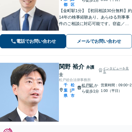
ら徒歩1分
都
区
【金町駅1分】【初回相談30分無料】約
14年の検事経験あり。あらゆる刑事事
件のご相談に対応可能です。窃盗／詐
欺／性犯罪など、ご家族の逮捕や在宅
事件は早急にご相談ください。【相続
電話でお問い合わせ
メールでお問い合わせ
事件もお任せください】遺産分割協
議・調停／遺留分／遺言書作成など幅
広く対応
関野 裕介
弁護
インタビューを見
る
士
松戸総合法律事務所
千
松
松戸駅
か
営業時間：09:00~2
葉
戸
|
1:00（平日）
ら徒歩1分
県
市