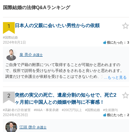
からのご相談にも注力してい
国際結婚の法律Q&Aランキング
ます。あなたの思いをしっか
りと伺います。
1
日本人の父親に会いたい男性からの依頼
#国際結婚
2024年8月1日
役にたった
3
泉 亮介
弁護士
ご自身で戸籍の附票について取得することが可能かと思われますの
で、役所で説明を受けながら手続きをされると良いかと思われます。
調査だけで弁護士が依頼を受けることはできないため、父親に対して
何か請求がある場合は弁護士に依頼することを検討されても良いでし
ょう。
2
突然の実父の死亡、遺産分割の知らせで、死亡2
ヶ月前に中国人との婚姻や贈与に不審感！
#高齢者の詐欺被害
#M&A・事業承継
#200万円以上
#国際結婚
#生前贈与
2024年4月26日
役にたった
2
江頭 啓介
弁護士