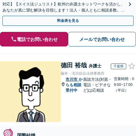
対応】【スイス法ジュリスト】欧州の弁護士ネットワークを活かし、
あなたが真に望む解決を目指します！法人・個人ともに相談多数。細
やかな連絡と粘り強い交渉を徹底【休日・夜間相談可】
料金表を見る
電話でお問い合わせ
メールでお問い合わせ
德田 裕哉
弁護士
千葉県
藤井・滝沢綜合法律事務所
営業時間：0
市川市
か
面談方法(対面・
らも相談
電話・ビデオな
9:00~17:00
受付中
ど)は応相談
（平日）
国際結婚