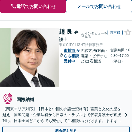
電話でお問い合わせ
メールでお問い合わせ
趙 良
弁
東京都
インタビューを
見る
護士
東京CITY LIGHT法律事務所
営業時間：0
市川市
か
面談方法(対面・
らも相談
電話・ビデオな
9:30~17:00
受付中
ど)は応相談
（平日）
国際結婚
【関東エリア対応】【日本と中国の弁護士資格有】言葉と文化の壁を
越え、国際問題・企業法務から日常のトラブルまで代表弁護士が直接
対応。日本全国どこからでも安心してご相談いただけます。まずは一
歩を踏み出してみませんか。【初回相談無料】
料金表を見る