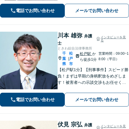
の解決に当たります。離婚・交通事
電話でお問い合わせ
メールでお問い合わせ
故・債務整理をはじめとする諸問題に
お困りの際はまずはご相談下さい。
川本 雄弥
弁護
インタビューを見
る
士
ときわ綜合法律事務所
千
松
松戸駅
か
営業時間：09:00~1
葉
戸
|
8:00（平日）
ら徒歩1分
県
市
【松戸駅1分】【刑事事件】スピード勝
負！まずは早期の身柄釈放をめざしま
す！被害者への示談交渉もお任せくだ
さい。【離婚問題】「お金」「子ど
も」で悩んでいませんか？証拠の集め
電話でお問い合わせ
メールでお問い合わせ
方や交渉の進め方には自信がありま
す。調停もお任せください。
伏見 宗弘
弁護
インタビューを見