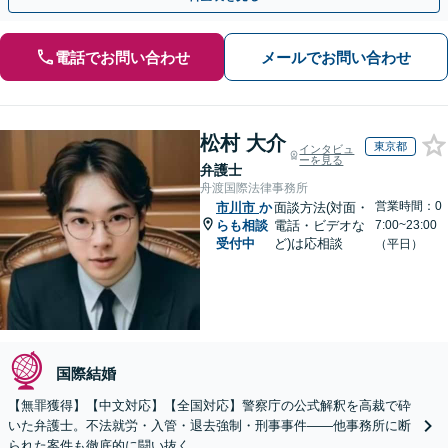
電話でお問い合わせ
メールでお問い合わせ
松村 大介
東京都
インタビュ
ーを見る
弁護士
舟渡国際法律事務所
営業時間：0
市川市
か
面談方法(対面・
らも相談
電話・ビデオな
7:00~23:00
受付中
ど)は応相談
（平日）
国際結婚
【無罪獲得】【中文対応】【全国対応】警察庁の公式解釈を高裁で砕
いた弁護士。不法就労・入管・退去強制・刑事事件——他事務所に断
られた案件も徹底的に闘い抜く。