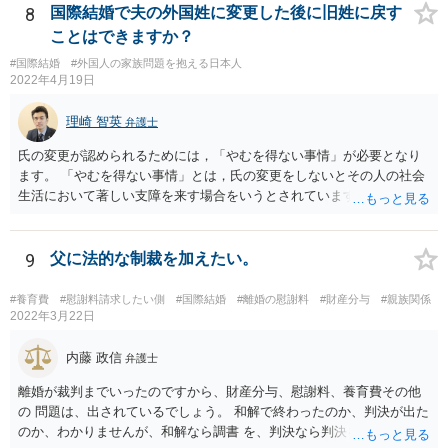
8
国際結婚で夫の外国姓に変更した後に旧姓に戻す
ことはできますか？
#国際結婚
#外国人の家族問題を抱える日本人
2022年4月19日
理崎 智英
弁護士
氏の変更が認められるためには，「やむを得ない事情」が必要となり
ます。 「やむを得ない事情」とは，氏の変更をしないとその人の社会
生活において著しい支障を来す場合をいうとされています。 中国の苗
字のために今後偏見や差別を受ける可能性があるといった抽象的な理
由は，「やむを得ない事情」には該当しませんので，氏の変更を認め
てもらうことは難しいと思います。
9
父に法的な制裁を加えたい。
#養育費
#慰謝料請求したい側
#国際結婚
#離婚の慰謝料
#財産分与
#親族関係
2022年3月22日
内藤 政信
弁護士
離婚が裁判までいったのですから、財産分与、慰謝料、養育費その他
の 問題は、出されているでしょう。 和解で終わったのか、判決が出た
のか、わかりませんが、和解なら調書 を、判決なら判決を見せてもら