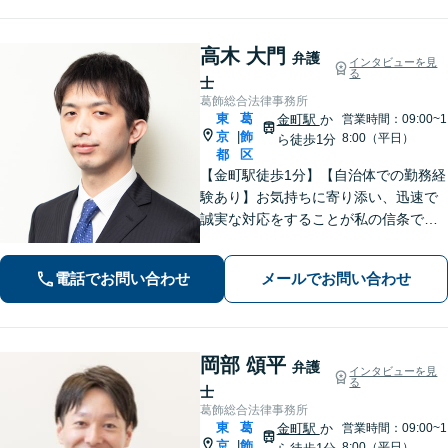
高木 大門
弁護
インタビューを見
る
士
葛飾総合法律事務所
東
葛
金町駅
か
営業時間：09:00~1
京
飾
|
8:00（平日）
ら徒歩1分
都
区
【金町駅徒歩1分】【自治体での勤務経
験あり】お気持ちに寄り添い、迅速で
誠実な対応をすることが私の信条で
す。ご依頼者のニーズに的確にお応え
し、最高のリーガルサービスをご提供
電話でお問い合わせ
メールでお問い合わせ
します。お気軽にご相談ください【初
回面談30分無料】【平日夜間対応可】
岡部 頌平
弁護
インタビューを見
る
士
葛飾総合法律事務所
東
葛
金町駅
か
営業時間：09:00~1
京
飾
|
8:00（平日）