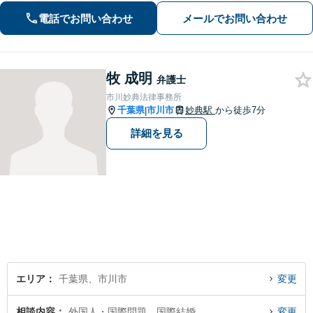
経験15年以上】依頼者様に寄り添い、
電話でお問い合わせ
メールでお問い合わせ
解決へと導きます【電話相談可】【本
八幡駅9分】
牧 成明
弁護士
市川妙典法律事務所
千葉県
市川市
妙典駅
から徒歩7分
|
詳細を見る
エリア
千葉県、市川市
変更
相談内容
外国人・国際問題、国際結婚
変更