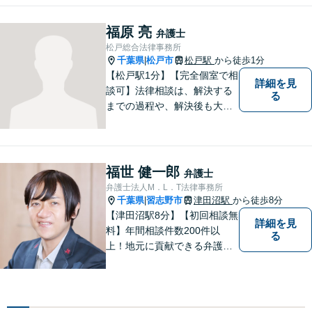
など、幅広い法律トラブルに
対応。【夜間／休日対応可
福原 亮
弁護士
能】お客様に寄り添い、スピ
松戸総合法律事務所
ーディーな解決策を実行しま
千葉県
松戸市
松戸駅
から徒歩1分
|
す。
【松戸駅1分】【完全個室で相
詳細を見
談可】法律相談は、解決する
る
までの過程や、解決後も大切
だと考えています。依頼者に
とって何が「最良の解決」な
のかをともに考えます。初回
相談30分無料、オンライン面
福世 健一郎
弁護士
談、事前の予約で土日の面談
弁護士法人M．L．T法律事務所
にも対応しております。
千葉県
習志野市
津田沼駅
から徒歩8分
|
【津田沼駅8分】【初回相談無
詳細を見
料】年間相談件数200件以
る
上！地元に貢献できる弁護士
に。相談者さまに寄り添い、
最善の解決を目指します【離
婚・男女問題】熟年離婚・不
貞に関して実績多数、女性側