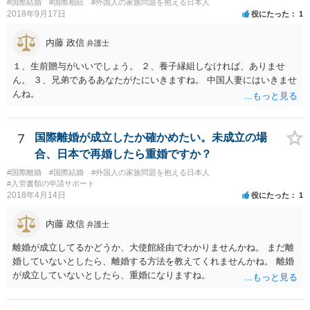
#国際結婚
#国際相続
#外国人の家族問題を抱える日本人
2018年9月17日
役にたった
1
内藤 政信
弁護士
１、生前贈与がいいでしょう。 ２、養子縁組しなければ、ありませ
ん。 ３、兄弟であるあなたがたにいきますね。 中国人妻にはいきませ
んね。
7
国際離婚が成立したか確かめたい。未成立の場
合、日本で再婚したら重婚ですか？
#国際離婚
#国際結婚
#外国人の家族問題を抱える日本人
#入管書類の申請サポート
2018年4月14日
役にたった
1
内藤 政信
弁護士
離婚が成立してるかどうか、大使館経由でわかりませんかね。 まだ離
婚していないとしたら、離婚する方法を教えてくれませんかね。 離婚
が成立していないとしたら、重婚になりますね。