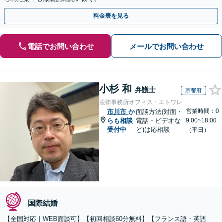
料金表を見る
電話でお問い合わせ
メールでお問い合わせ
小杉 和
弁護士
京都府
法律事務所オフィス・エトワレ
営業時間：0
市川市
か
面談方法(対面・
らも相談
電話・ビデオな
9:00~18:00
受付中
ど)は応相談
（平日）
国際結婚
【全国対応｜WEB面談可】【初回相談60分無料】【フランス語・英語