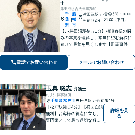
る
士
津田沼総合法律事務所
千
船
津田沼駅
か
営業時間：10:00~
葉
橋
|
21:00（平日）
ら徒歩2分
県
市
【JR津田沼駅徒歩1分】相談者様の悩
みの本質を理解し、本当に望む解決に
向けて最善を尽くします【刑事事件】
即日接見可！重大事件もお任せくださ
い【交通事故】医療費の打ち切り、後
電話でお問い合わせ
メールでお問い合わせ
遺障害等級認定など。保険会社との対
等な交渉にはぜひ弁護士にご依頼を！
玉真 聡志
弁護士
たま法律事務所
千葉県
松戸市
松戸駅
から徒歩4分
|
【松戸駅徒歩4分】【初回面談
詳細を見
無料】お客様の視点に立ち、
る
専門家として最も適切な解決
策を取ります。離婚問題／借
金問題／交通事故／企業法務