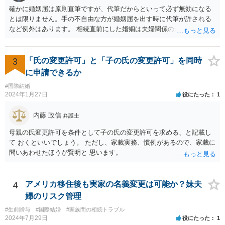
確かに婚姻届は原則直筆ですが、代筆だからといって必ず無効になる
とは限りません。手の不自由な方が婚姻届を出す時に代筆が許される
など例外はあります。 相続直前にした婚姻は夫婦関係の形成を目的と
したものではないとして無効となる可能性はあります。 上記の意味が
わかりません、分かりやすく解説していただけませんでしょうか？ →
婚姻が成立するには二つの要素が必要と言われております。一つは届
3
「氏の変更許可」と「子の氏の変更許可」を同時
出ですが、もう一つは双方の婚姻意思です。 婚姻意思は、夫婦として
に申請できるか
相互に助け合いながら生活していく意思というとイメージしやすいか
#国際結婚
と思います。 ここで、相続目的での婚姻をみてみます。これは夫婦と
2024年1月27日
役にたった
1
して生活していくというよりは、一方が死亡した際に生じる相続のた
めに配偶者という立場を得ることが主な目的となります。 したがっ
内藤 政信
弁護士
て、形式的に届出がなされたとしても、双方は夫婦生活を営む意思が
ないので、婚姻意思はありません。 よって、婚姻は婚姻意思の欠如に
母親の氏変更許可を条件として子の氏の変更許可を求める、と記載し
より、無効となります。
て おくといいでしょう。 ただし、家裁実務、慣例があるので、家裁に
問いあわせたほうが賢明と 思います。
4
アメリカ移住後も実家の名義変更は可能か？妹夫
婦のリスク管理
#生前贈与
#国際結婚
#家族間の相続トラブル
2024年7月29日
役にたった
1