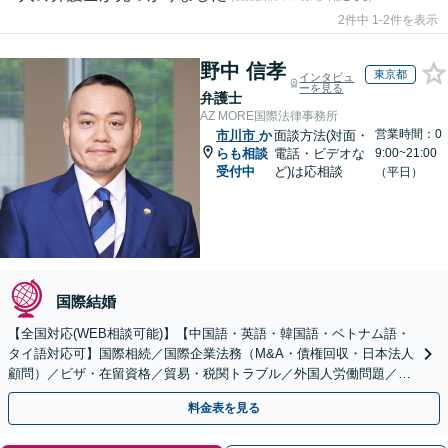
2件中 1-2件を表示
野中 信孝
東京都
インタビュ
ーを見る
弁護士
AZ MORE国際法律事務所
営業時間：0
市川市
か
面談方法(対面・
らも相談
電話・ビデオな
9:00~21:00
受付中
ど)は応相談
（平日）
国際結婚
【全国対応(WEB相談可能)】【中国語・英語・韓国語・ベトナム語・
タイ語対応可】国際相続／国際企業法務（M&A・債権回収・日本法人
顧問）／ビザ・在留資格／貿易・税関トラブル／外国人労働問題／外
国人刑事事件など、幅広いご相談に対応可能
料金表を見る