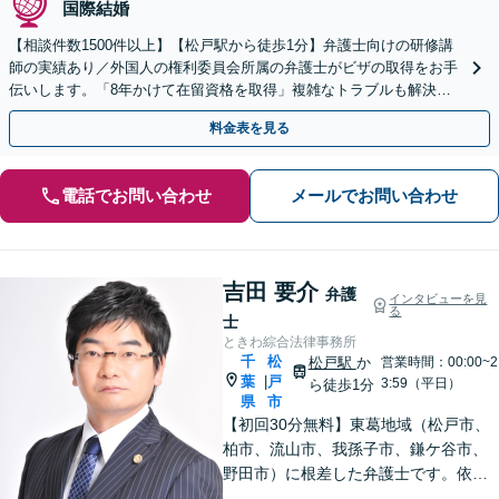
国際結婚
【相談件数1500件以上】【松戸駅から徒歩1分】弁護士向けの研修講
師の実績あり／外国人の権利委員会所属の弁護士がビザの取得をお手
伝いします。「8年かけて在留資格を取得」複雑なトラブルも解決。
日本語が苦手な外国人のサポートに定評ありです。
料金表を見る
電話でお問い合わせ
メールでお問い合わせ
吉田 要介
弁護
インタビューを見
る
士
ときわ綜合法律事務所
千
松
松戸駅
か
営業時間：00:00~2
葉
戸
|
3:59（平日）
ら徒歩1分
県
市
【初回30分無料】東葛地域（松戸市、
柏市、流山市、我孫子市、鎌ケ谷市、
野田市）に根差した弁護士です。依頼
者のご意向を確認の上、徹底して案件