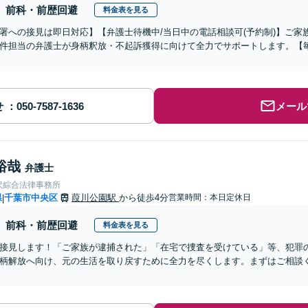
前科・前歴回避
料金表を見る
署への接見は即日対応】【弁護士待機中/当日中の電話相談可(予約制)】ご
件担当の弁護士が身柄釈放・不起訴獲得に向けて全力でサポートします。【毎
せ
メール
裕哉
弁護士
沢綜合法律事務所
県
千葉市中央区
葭川公園駅
から徒歩4分
営業時間：本日定休日
|
前科・前歴回避
料金表を見る
接見します！「ご家族が逮捕された」「在宅で捜査を受けている」等、犯罪
柄解放へ向け、元の生活を取り戻すために全力を尽くします。まずはご相談