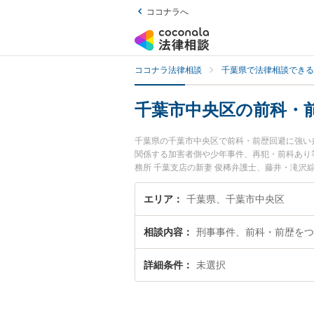
ココナラへ
ココナラ法律相談
千葉県で法律相談できる
千葉市中央区の前科・
千葉県の千葉市中央区で前科・前歴回避に強い
関係する加害者側や少年事件、再犯・前科あり
務所 千葉支店の新妻 俊稀弁護士、藤井・滝
発生した前科・前歴回避のトラブルを今すぐに
を法律相談できる千葉市中央区内の弁護士に相
エリア
千葉県、千葉市中央区
相談内容
刑事事件、前科・前歴をつ
詳細条件
未選択