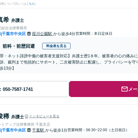
結果について詳しくは
こちら
)
真希
弁護士
沢綜合法律事務所
県
千葉市中央区
葭川公園駅
から徒歩4分
営業時間：本日定休日
|
前科・前歴回避
料金表を見る
罪・ネット誹謗中傷の被害者支援対応】弁護士歴1８年。被害者の心の痛み
訴、裁判まで包括的にサポート。二次被害防止に配慮し、プライバシーを守り
歩13分】
メー
俊稀
弁護士
インタビューを見る
ートアップ法律事務所 千葉支店
県
千葉市中央区
千葉駅
から徒歩1分
営業時間：06:30~22:00（土日祝日）
|