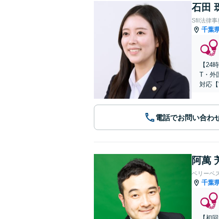
石田 
Sfil法律
千葉
【24
T・外
対応【
電話でお問い合わ
阿萬 
ベリーベ
千葉
【初回