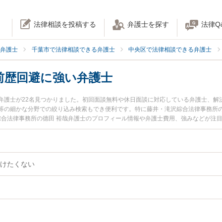
法律相談を投稿する
弁護士を探す
法律Q
弁護士
千葉市で法律相談できる弁護士
中央区で法律相談できる弁護士
前歴回避に強い弁護士
弁護士が22名見つかりました。初回面談無料や休日面談に対応している弁護士、解
等の細かな分野での絞り込み検索もでき便利です。特に藤井・滝沢綜合法律事務所の
沢綜合法律事務所の德田 裕哉弁護士のプロフィール情報や弁護士費用、強みなどが注
弁護士に相談したい』『前科・前歴回避のトラブル解決の実績豊富な近くの弁護士
談予約したい』などでお困りの相談者さんにおすすめです。
けたくない