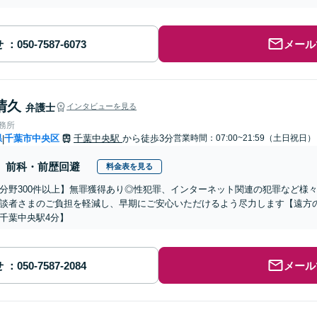
せ
メール
清久
弁護士
インタビューを見る
事務所
県
千葉市中央区
千葉中央駅
から徒歩3分
営業時間：07:00~21:59（土日祝日）
|
前科・前歴回避
料金表を見る
分野300件以上】無罪獲得あり◎性犯罪、インターネット関連の犯罪など様
談者さまのご負担を軽減し、早期にご安心いただけるよう尽力します【遠方
千葉中央駅4分】
せ
メール