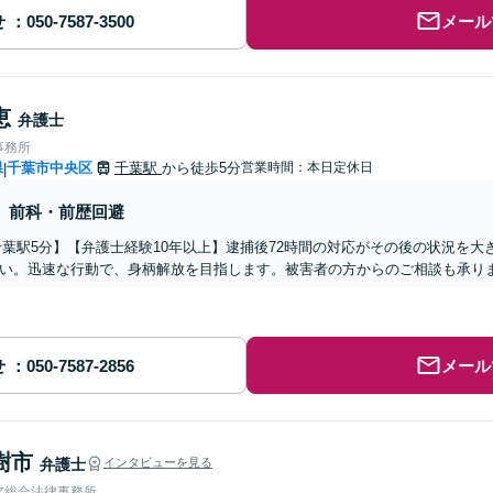
せ
メール
恵
弁護士
事務所
県
千葉市中央区
千葉駅
から徒歩5分
営業時間：本日定休日
|
前科・前歴回避
千葉駅5分】【弁護士経験10年以上】逮捕後72時間の対応がその後の状況を
い。迅速な行動で、身柄解放を目指します。被害者の方からのご相談も承り
せ
メール
樹市
弁護士
インタビューを見る
ア総合法律事務所