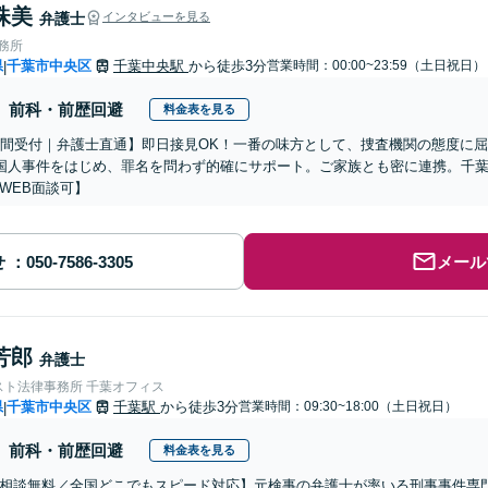
珠美
弁護士
インタビューを見る
事務所
県
千葉市中央区
千葉中央駅
から徒歩3分
営業時間：00:00~23:59（土日祝日）
|
前科・前歴回避
料金表を見る
時間受付｜弁護士直通】即日接見OK！一番の味方として、捜査機関の態度に屈
国人事件をはじめ、罪名を問わず的確にサポート。ご家族とも密に連携。千
WEB面談可】
せ
メール
芳郎
弁護士
スト法律事務所 千葉オフィス
県
千葉市中央区
千葉駅
から徒歩3分
営業時間：09:30~18:00（土日祝日）
|
前科・前歴回避
料金表を見る
相談無料／全国どこでもスピード対応】元検事の弁護士が率いる刑事事件専