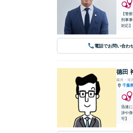
【警察
刑事事
対応】
電話でお問い合わ
德田 
藤井・滝
千葉
迅速に
渉や身
可】