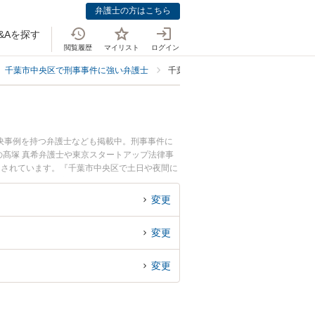
弁護士の方はこちら
&Aを探す
閲覧履歴
マイリスト
ログイン
千葉市中央区で刑事事件に強い弁護士
千葉市中央区で前科・前歴をつけたく
決事例を持つ弁護士なども掲載中。刑事事件に
髙塚 真希弁護士や東京スタートアップ法律事
目されています。『千葉市中央区で土日や夜間に
を検索したい』『初回相談無料で前科・前歴回避
変更
変更
変更