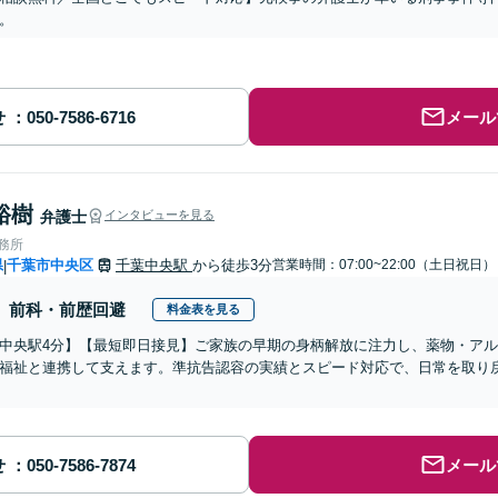
。
せ
メール
裕樹
弁護士
インタビューを見る
事務所
県
千葉市中央区
千葉中央駅
から徒歩3分
営業時間：07:00~22:00（土日祝日）
|
前科・前歴回避
料金表を見る
中央駅4分】【最短即日接見】ご家族の早期の身柄解放に注力し、薬物・ア
福祉と連携して支えます。準抗告認容の実績とスピード対応で、日常を取り
せ
メール