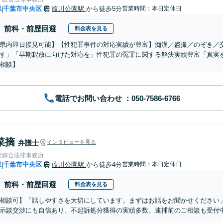
県
千葉市中央区
葭川公園駅
から徒歩5分
営業時間：本日定休日
|
前科・前歴回避
料金表を見る
県内即日接見可能】【性犯罪事件の対応実績が豊富】痴漢／盗撮／のぞき／
す」「早期釈放に向けた対応を」性犯罪の冤罪に関する解決実績豊富「真実
相談】
電話でお問い合わせ
菜摘
弁護士
インタビューを見る
沢綜合法律事務所
県
千葉市中央区
葭川公園駅
から徒歩4分
営業時間：本日定休日
|
前科・前歴回避
料金表を見る
相談可】「話しやすさを大切にしています。まずはお話をお聞かせください
示談交渉にも自信あり。不起訴処分獲得の実績多数。逮捕前のご相談も受付