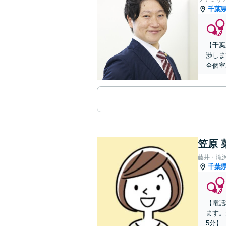
千葉
【千葉
渉しま
全個室
笠原 
藤井・滝
千葉
【電話
ます。
5分】