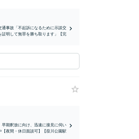
交通事故「不起訴になるために示談交
を証明して無罪を勝ち取ります」【完
」早期釈放に向け、迅速に接見に伺い
中【夜間・休日面談可】【葭川公園駅