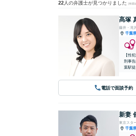
22
人の弁護士が見つかりました
(検索
髙塚 
藤井・滝
千葉
【性犯
刑事告
葉駅徒
電話で面談予約
新妻 
東京スタ
千葉