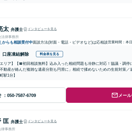
亮太
弁護士
インタビューを見る
央法律事務所
市
からも相談受付中
面談方法(対面・電話・ビデオなど)は応相談
営業時間：本
口座凍結解除
料金表を見る
エリア】【☎︎初回相談無料】込み入った相続問題も冷静に対応！協議・調停
不動産が絡んだ複雑な遺産分割も円滑に」相続で揉めないための生前対策／
町駅1分】
せ
メール
 匡
弁護士
インタビューを見る
法律事務所