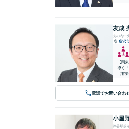
友成 
丸の内中
所沢
【関東
導く「
【有楽
電話でお問い合わ
小屋野
深谷駅前