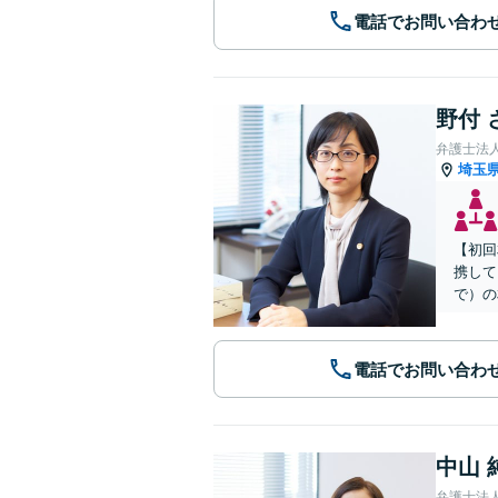
電話でお問い合わ
野付 
弁護士法
埼玉
【初回
携して
で）の
電話でお問い合わ
中山 
弁護士法