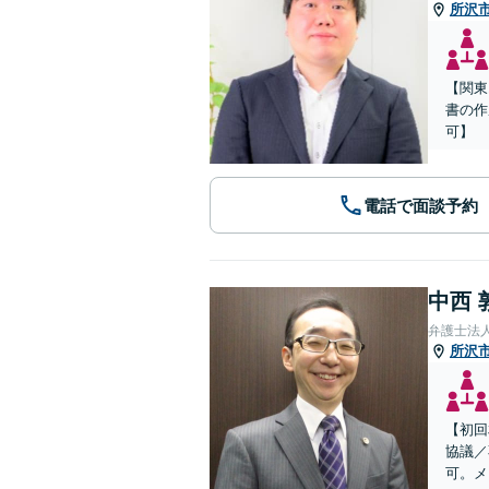
所沢
【関東
書の作
可】
電話で面談予約
中西 
弁護士法
所沢
【初回
協議／
可。メ