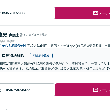
メール
啓史
弁護士
インタビューを見る
律会計事務所
市
からも相談受付中
面談方法(対面・電話・ビデオなど)は応相談
営業時間：本
口座凍結解除
料金表を見る
相談1時間無料／遺産分割協議や調停の代理から生前対策まで、一貫してサ
決へと導きます。相続放棄／遺留分／使い込み／生前対策／成年後見など【W
せ
メール