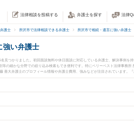
法律相談を投稿する
弁護士を探す
法律Q
弁護士
所沢市で法律相談できる弁護士
所沢市で相続・遺言に強い弁護士
に強い弁護士
6名見つかりました。初回面談無料や休日面談に対応している弁護士、解決事例を
割等の細かな分野での絞り込み検索もでき便利です。特にベリーベスト法律事務所 
加藤 善大弁護士のプロフィール情報や弁護士費用、強みなどが注目されています。
座凍結解除のトラブル解決の実績豊富な近くの弁護士を検索したい』『初回相談無
さんにおすすめです。