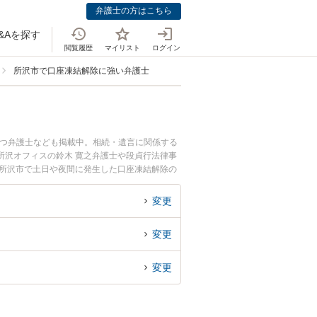
弁護士の方はこちら
&Aを探す
閲覧履歴
マイリスト
ログイン
所沢市で口座凍結解除に強い弁護士
持つ弁護士なども掲載中。相続・遺言に関係する
所沢オフィスの鈴木 寛之弁護士や段貞行法律事
『所沢市で土日や夜間に発生した口座凍結解除の
料で口座凍結解除を法律相談できる所沢市内の弁
変更
変更
変更