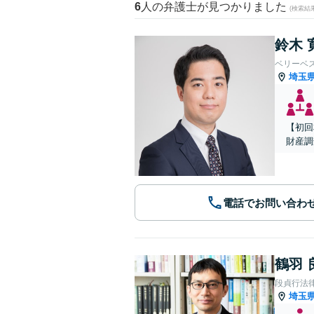
6
人の弁護士が見つかりました
(検索結
鈴木 
ベリーベ
埼玉
【初回
財産調
電話でお問い合わ
鶴羽 
段貞行法
埼玉