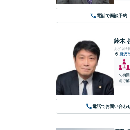
電話で面談予約
鈴木 
あざぶ法
所沢
＼初回
点で解
電話でお問い合わ