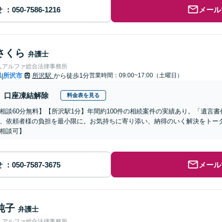
せ
メール
さくら
弁護士
人アルファ総合法律事務所
県
所沢市
所沢駅
から徒歩1分
営業時間：09:00~17:00（土曜日）
|
口座凍結解除
料金表を見る
相談60分無料】【所沢駅1分】年間約100件の相続案件の実績あり。「遺言
、依頼者様の負担を最小限に。お気持ちに寄り添い、納得のいく解決をトータ
相談可】
せ
メール
純子
弁護士
人アルファ総合法律事務所