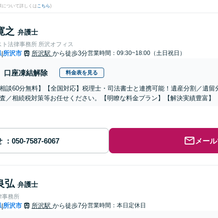
果について詳しくは
こちら
)
寛之
弁護士
スト法律事務所 所沢オフィス
県
所沢市
所沢駅
から徒歩3分
営業時間：09:30~18:00（土日祝日）
|
口座凍結解除
料金表を見る
相談60分無料】【全国対応】税理士・司法書士と連携可能！遺産分割／遺留
査／相続税対策等お任せください。【明瞭な料金プラン】【解決実績豊富】
せ
メール
良弘
弁護士
律事務所
県
所沢市
所沢駅
から徒歩7分
営業時間：本日定休日
|