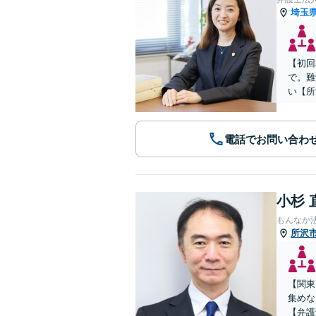
埼玉
【初回
で。難
い【所
電話でお問い合わ
小杉 
もんなか
所沢
【関東
集めな
【弁護