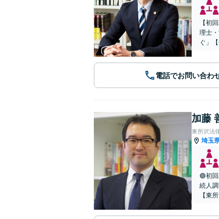
【初回
理士・
ぐ」【
電話でお問い合わ
加藤 
東所沢法
埼玉
🟢初
続人調
【東所