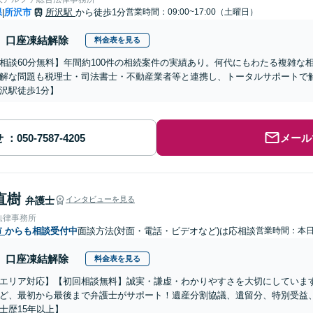
県
所沢市
所沢駅
から徒歩1分
営業時間：09:00~17:00（土曜日）
|
口座凍結解除
料金表を見る
相談60分無料】年間約100件の相続案件の実績あり。何代にもわたる複雑な
解な問題も税理士・司法書士・不動産業者等と連携し、トータルサポートで
沢駅徒歩1分】
せ
メール
直樹
弁護士
インタビューを見る
法律事務所
市
からも相談受付中
面談方法(対面・電話・ビデオなど)は応相談
営業時間：本
口座凍結解除
料金表を見る
エリア対応】【初回相談無料】誠実・謙虚・わかりやすさを大切にしていま
ど、最初から最後まで弁護士がサポート！遺産分割協議、遺留分、特別受益
士歴15年以上】