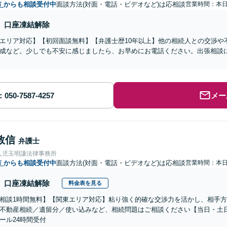
市
からも相談受付中
面談方法(対面・電話・ビデオなど)は応相談
営業時間：本
口座凍結解除
エリア対応】【初回面談無料】【弁護士歴10年以上】他の相続人との交渉や
成など。少しでも不安に感じましたら、お早めにお電話ください。出張相談
メー
敦信
弁護士
人児玉明謙法律事務所
市
からも相談受付中
面談方法(対面・電話・ビデオなど)は応相談
営業時間：本
口座凍結解除
料金表を見る
相談1時間無料】【関東エリア対応】粘り強く的確な交渉力を活かし、相手
不動産相続／遺留分／使い込みなど、相続問題はご相談ください【当日・土
ール24時間受付