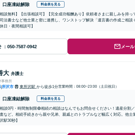
口座凍結解除
料金表を見る
相談無料】【出張相談可】【完全成功報酬あり】依頼者さまに親しみを持っ
司法書士など他士業と密に連携し、ワンストップ解決「遺言書の作成ご相談
休日・夜間相談可】
せ
メール
善大
弁護士
律事務所
県
所沢市
東所沢駅
から徒歩1分
営業時間：08:00~23:00（土日祝日）
|
口座凍結解除
料金表を見る
回相談0円・時間無制限🟢相続の相談はなんでもお問合せください！遺産分割
査など。相続手続きから親や兄弟、親戚とのトラブルなど幅広く対応。他士
沢駅30秒】