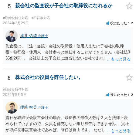
5
親会社の監査役が子会社の取締役になれるか
#取締役解任対応
#不祥事対応
2024年2月29日
役にたった
2
成井 佑綺
弁護士
監査役は、（注：当該）会社の取締役・使用人または子会社の取締
役・執行役・使用人・会計参与と兼任することができません（会社法3
35条2項）。 会社法上の子会社に該当しない会社であれば上記の兼任
規制は及びません。 なお、この兼任規制に反して監査役が取締役を兼
任していた場合には、基本はその選任自体は有効となり、監査も有効
となりますが、当該監査役が損害賠償責任を負う可能性があります。
6
株式会社の役員を辞任したい。
もっとも、親会社が親会社の監査役を子会社の取締役に選任した場合
には、監査が無効になる可能性があります。 いずれにせよ兼任規制に
#取締役解任対応
反する兼任の場合には、監査役の辞任等を検討する対応がベターに思
2022年5月5日
役にたった
2
われます。
理崎 智英
弁護士
貴社が取締役会設置会社の場合、取締役の最低人数は３人と法律上決
められていますので、欠員を補充しない限り辞任はできません。 貴社
が取締役非設置会社であれば、辞任は自由です。 ただし、会社にとっ
て「不利な時期」に辞任した場合であって、辞任により会社に損害が