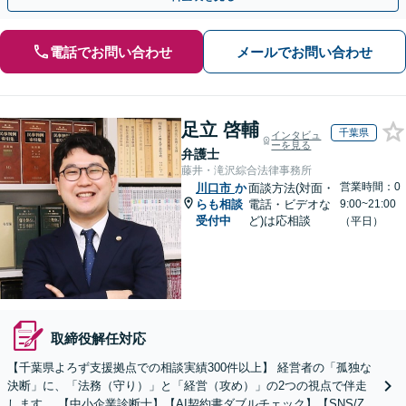
電話でお問い合わせ
メールでお問い合わせ
足立 啓輔
千葉県
インタビュ
ーを見る
弁護士
藤井・滝沢綜合法律事務所
営業時間：0
川口市
か
面談方法(対面・
らも相談
電話・ビデオな
9:00~21:00
受付中
ど)は応相談
（平日）
取締役解任対応
【千葉県よろず支援拠点での相談実績300件以上】 経営者の「孤独な
決断」に、「法務（守り）」と「経営（攻め）」の2つの視点で伴走
します。 【中小企業診断士】【AI契約書ダブルチェック】【SNS/Zoo