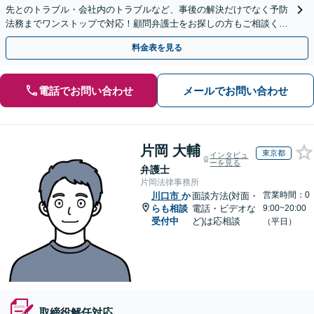
先とのトラブル・会社内のトラブルなど、事後の解決だけでなく予防
法務までワンストップで対応！顧問弁護士をお探しの方もご相談くだ
さい！【顧問経験豊富】【個別案件も対応OK】
料金表を見る
電話でお問い合わせ
メールでお問い合わせ
片岡 大輔
東京都
インタビュ
ーを見る
弁護士
片岡法律事務所
営業時間：0
川口市
か
面談方法(対面・
らも相談
電話・ビデオな
9:00~20:00
受付中
ど)は応相談
（平日）
取締役解任対応