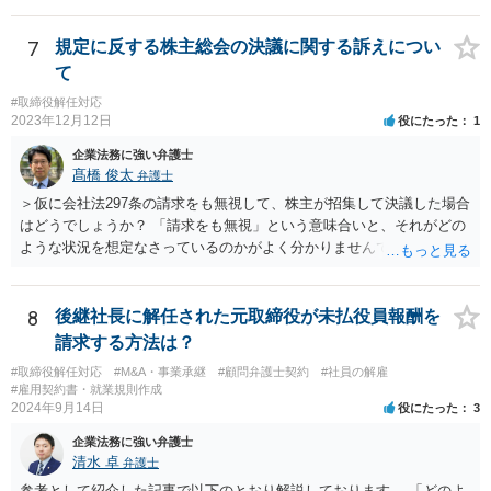
生じた場合、会社に対して損害賠償をする必要があります。 一度、今
後の対応等について、弁護士にご相談されることをお勧めします。
7
規定に反する株主総会の決議に関する訴えについ
て
#取締役解任対応
2023年12月12日
役にたった
1
企業法務に強い弁護士
髙橋 俊太
弁護士
＞仮に会社法297条の請求をも無視して、株主が招集して決議した場合
はどうでしょうか？ 「請求をも無視」という意味合いと、それがどの
ような状況を想定なさっているのかがよく分かりませんでしたが、株
主総会決議取消訴訟の対象あるいは株主総会決議不存在確認訴訟の対
象になるのではないかと思われます。
8
後継社長に解任された元取締役が未払役員報酬を
請求する方法は？
#取締役解任対応
#M&A・事業承継
#顧問弁護士契約
#社員の解雇
#雇用契約書・就業規則作成
2024年9月14日
役にたった
3
企業法務に強い弁護士
清水 卓
弁護士
参考として紹介した記事で以下のとおり解説しております。 「どのよ