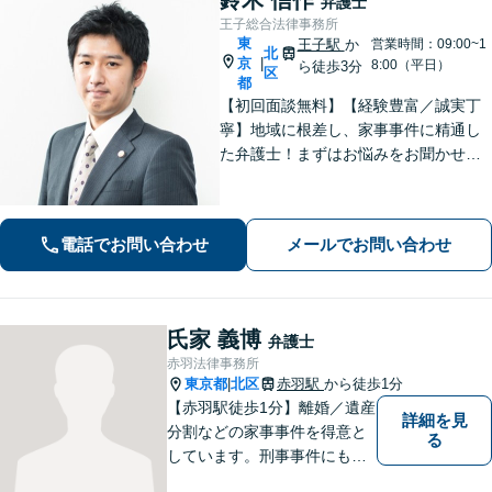
弁護士
王子総合法律事務所
東
王子駅
か
営業時間：09:00~1
北
京
|
8:00（平日）
ら徒歩3分
区
都
【初回面談無料】【経験豊富／誠実丁
寧】地域に根差し、家事事件に精通し
た弁護士！まずはお悩みをお聞かせく
ださい【相続問題】不動産や株式が遺
された事案などの対応実績豊富【離婚
問題】相手方とのやり取りや交渉など
電話でお問い合わせ
メールでお問い合わせ
すべてお任せください【王子駅3分】
氏家 義博
弁護士
赤羽法律事務所
東京都
北区
赤羽駅
から徒歩1分
|
【赤羽駅徒歩1分】離婚／遺産
詳細を見
分割などの家事事件を得意と
る
しています。刑事事件にも対
応可能。複数対応ご希望の場