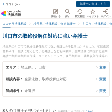
弁護士の方はこちら
ココナラへ
投稿する
探す
閲覧履歴
マイリスト
ログイン
ココナラ法律相談
埼玉県で法律相談できる弁護士
川口市で法律相談で
川口市の取締役解任対応に強い弁護士
埼玉県の川口市で取締役解任対応に強い弁護士が8名見つかりました。初回面談
無料や休日面談に対応している弁護士なども掲載中。企業法務に関係する顧問
弁護士契約や契約書作成・リーガルチェック、雇用契約書・就業規則作成等の
細かな分野での絞り込み検索もでき便利です。特に弁護士法人翠 川口事務所の
石川 智美弁護士やゆい法律事務所の中田 充彦弁護士、弁護士法人翠 川口事務
エリア
埼玉県、川口市
変更
所の石見 信明弁護士のプロフィール情報や弁護士費用、強みなどが注目されて
います。『川口市で土日や夜間に発生した取締役解任対応のトラブルを今すぐ
相談内容
企業法務、取締役解任対応
変更
に弁護士に相談したい』『取締役解任対応のトラブル解決の実績豊富な近くの
弁護士を検索したい』『初回相談無料で取締役解任対応を法律相談できる川口
市内の弁護士に相談予約したい』などでお困りの相談者さんにおすすめです。
詳細条件
未選択
変更
8
人の弁護士が見つかりました
(検索結果について詳しくは
こちら
)