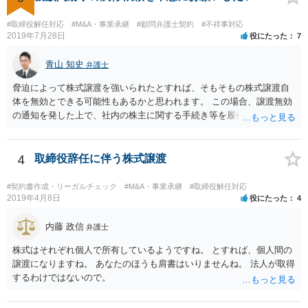
#取締役解任対応
#M&A・事業承継
#顧問弁護士契約
#不祥事対応
2019年7月28日
役にたった
7
青山 知史
弁護士
脅迫によって株式譲渡を強いられたとすれば、そもそもの株式譲渡自
体を無効とできる可能性もあるかと思われます。 この場合、譲渡無効
の通知を発した上で、社内の株主に関する手続き等を履行していく必
要がありますが、相手方も強硬な姿勢のようであり、場合によっては
株主権確認訴訟等に発展する可能性はあるかと思われます。 いずれに
しても、譲渡時の状況やその裏付けとなる証拠の有無、また、当該会
4
取締役辞任に伴う株式譲渡
社の定款等によって、採れる手段も変わってこようかと思われますの
で、早い段階で、 関連資料をお持ちの上、弁護士にご相談をされたほ
#契約書作成・リーガルチェック
#M&A・事業承継
#取締役解任対応
うが良いかと思慮いたします。
2019年4月8日
役にたった
4
内藤 政信
弁護士
株式はそれぞれ個人で所有しているようですね。 とすれば、個人間の
譲渡になりますね。 あなたのほうも肩書はいりませんね。 法人が取得
するわけではないので。