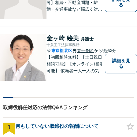
可】相続・不動産問題・離
る
婚・交通事故など幅広く対
応。チーム体制による迅速か
つ丁寧なサポートで、納得で
きる解決を目指します。どの
ような内容でもお気軽にご相
金ヶ崎 絵美
弁護士
談ください。【24時間問い合
十条王子法律事務所
わせ受付中】
東京都
北区
東十条駅
から徒歩3分
|
【初回相談無料】【土日祝日
詳細を見
相談可能】【オンライン相談
る
可能】 依頼者一人一人の気持
ちを大切にし、最善の解決策
を見出す身近な弁護士である
ことを心掛けており、多数の
方より、元気になった・安心
したという声をいただいてお
取締役解任対応の法律Q&Aランキング
ります。
1
何もしていない取締役の報酬について