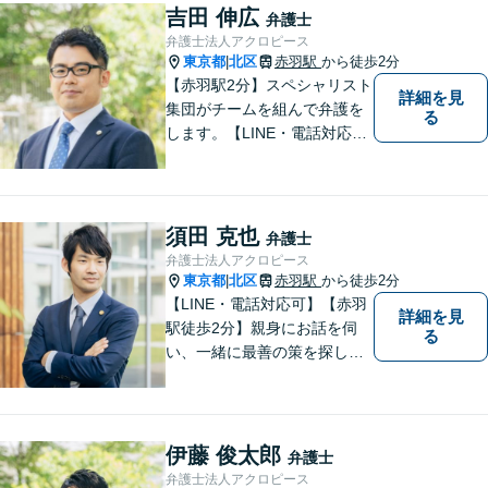
護をします。他士業との連携
吉田 伸広
弁護士
あり【初回面談無料】
弁護士法人アクロピース
東京都
北区
赤羽駅
から徒歩2分
|
【赤羽駅2分】スペシャリスト
詳細を見
集団がチームを組んで弁護を
る
します。【LINE・電話対応
可】 離婚／労働問題／刑事／
交通事故／借金債務整理など
ご相談ください。アクロピー
スはあなたの味方です！他士
須田 克也
弁護士
業との連携あり。
弁護士法人アクロピース
東京都
北区
赤羽駅
から徒歩2分
|
【LINE・電話対応可】【赤羽
詳細を見
駅徒歩2分】親身にお話を伺
る
い、一緒に最善の策を探しま
す。離婚／交通事故／借金問
題／不動産／相続などご相談
ください。チームを組んで弁
護をします。他士業との連携
伊藤 俊太郎
弁護士
あり【初回面談無料】
弁護士法人アクロピース