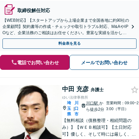
取締役解任対応
【WEB対応】【スタートアップから上場企業まで全国各地に約90社の
企業顧問】契約書等の作成・チェックや取引トラブル対応、M&AやIP
Oなど、企業法務のご相談はお任せください。豊富な実績を活かし的
確に対応を進めてまいります。
料金表を見る
電話でお問い合わせ
メールでお問い合わせ
中田 充彦
弁護士
ゆい法律事務所
埼
川
川口駅
か
営業時間：09:00~2
玉
口
|
3:00（平日）
ら徒歩2分
県
市
【無料相談（債務整理・相続問題の
み）】【ＷＥＢ相談可】【土日対応
可】優しく、そして時には厳しく、依