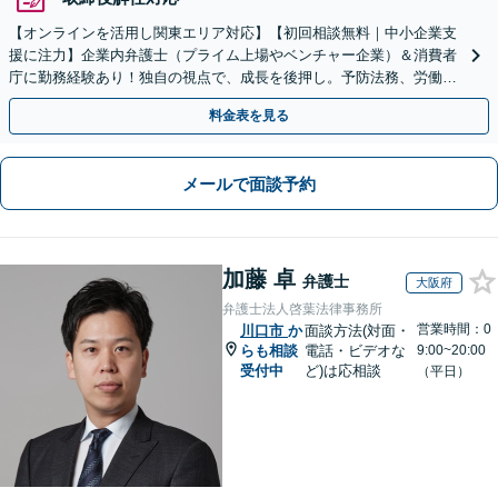
【オンラインを活用し関東エリア対応】【初回相談無料｜中小企業支
援に注力】企業内弁護士（プライム上場やベンチャー企業）＆消費者
庁に勤務経験あり！独自の視点で、成長を後押し。予防法務、労働問
題、債権回収、コンプラ、会社設立・事業再編等幅広く対応
料金表を見る
メールで面談予約
加藤 卓
弁護士
大阪府
弁護士法人啓葉法律事務所
営業時間：0
川口市
か
面談方法(対面・
らも相談
電話・ビデオな
9:00~20:00
受付中
ど)は応相談
（平日）