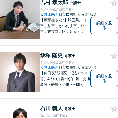
吉村 孝太郎
弁護士
さざんか総合法律事務所
埼玉県
川口市
蕨駅
から徒歩2分
|
【蕨駅徒歩2分】埼玉県川口
詳細を見
市，蕨市，さいたま市，戸田
る
市，東京都北区，足立区，板
橋区で弁護士をお探しなら！
相続・不動産・企業法務等、
幅広いお困りごとを解決しま
飯塚 隆史
す。親身な対応には定評がご
弁護士
ざいます。【FP２級】【宅
さざんか総合法律事務所
建】
埼玉県
川口市
蕨駅
から徒歩2分
|
【休日夜間対応】【法テラス
詳細を見
可】4人の弁護士が在籍！交通
る
事故・離婚・労働・刑事な
ど、幅広い分野に対応可能！
依頼者様の利益を最優先に、
最善の解決を図ります。お困
石川 義人
りごとがあれば、お早めにご
弁護士
相談を！
石川義人法律事務所