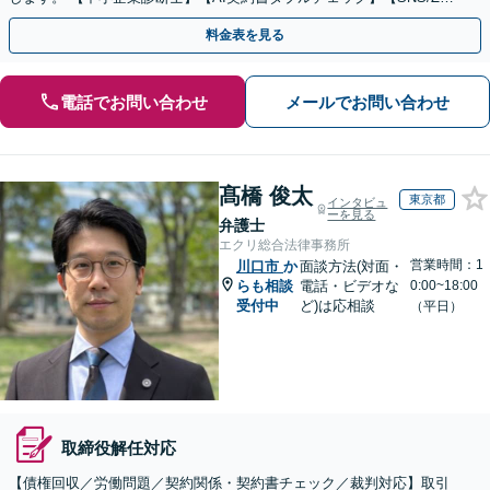
mで迅速対応】【休日・夜間可】
料金表を見る
電話でお問い合わせ
メールでお問い合わせ
髙橋 俊太
東京都
インタビュ
ーを見る
弁護士
エクリ総合法律事務所
営業時間：1
川口市
か
面談方法(対面・
らも相談
電話・ビデオな
0:00~18:00
受付中
ど)は応相談
（平日）
取締役解任対応
【債権回収／労働問題／契約関係・契約書チェック／裁判対応】取引