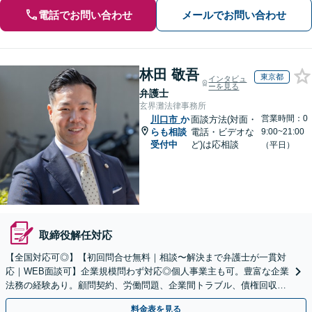
電話でお問い合わせ
メールでお問い合わせ
林田 敬吾
東京都
インタビュ
ーを見る
弁護士
玄界灘法律事務所
営業時間：0
川口市
か
面談方法(対面・
らも相談
電話・ビデオな
9:00~21:00
受付中
ど)は応相談
（平日）
取締役解任対応
【全国対応可◎】【初回問合せ無料｜相談〜解決まで弁護士が一貫対
応｜WEB面談可】企業規模問わず対応◎個人事業主も可。豊富な企業
法務の経験あり。顧問契約、労働問題、企業間トラブル、債権回収、
契約書のリーガルチェック等、サポートします。
料金表を見る