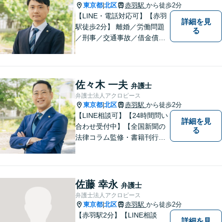
東京都
北区
赤羽駅
から徒歩2分
|
【LINE・電話対応可】【赤羽
詳細を見
駅徒歩2分】 離婚／労働問題
る
／刑事／交通事故／借金債務
整理などご相談ください。ス
ペシャリスト集団がチームを
組んで弁護をします。他士業
との連携あり。アクロピース
佐々木 一夫
弁護士
はあなたの味方です！
弁護士法人アクロピース
東京都
北区
赤羽駅
から徒歩2分
|
【LINE相談可】【24時間問い
詳細を見
合わせ受付中】【全国新聞の
る
法律コラム監修・書籍刊行・
メディア出演多】クレジット
カード、分割払い対応【電話
相談可】専門スタッフが概要
を伺い、相談予約をご案内。
佐藤 幸永
弁護士
「有利な条件で解決したい」
弁護士法人アクロピース
と強い要望がある方はご相談
東京都
北区
赤羽駅
から徒歩2分
|
ください。
【赤羽駅2分】【LINE相談
詳細を見