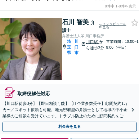
8件中 1-8件を表示
石川 智美
弁
インタビューを
見る
護士
弁護士法人翠 川口事務所
埼
川
川口駅
か
営業時間：10:00~1
玉
口
|
9:00（平日）
ら徒歩3分
県
市
取締役解任対応
【川口駅徒歩3分】【即日相談可能】【IT企業多数受任】顧問契約1万
円〜／スポット依頼も可能。地元密着型の弁護士として地域の中小企
業様のご相談を受けています。トラブル防止のために顧問契約をご検
討ください。マンション管理組合顧問経験あり。
料金表を見る