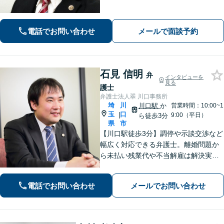
頼者様に寄り添い、最善の解決を目指
します。
電話でお問い合わせ
メールで面談予約
石見 信明
弁
インタビューを
見る
護士
弁護士法人翠 川口事務所
埼
川
川口駅
か
営業時間：10:00~1
玉
口
|
9:00（平日）
ら徒歩3分
県
市
【川口駅徒歩3分】調停や示談交渉など
幅広く対応できる弁護士。離婚問題か
ら未払い残業代や不当解雇は解決実績
多数。【女性スタッフ多数在籍】【60
分の初回無料相談】労働問題委員会に
電話でお問い合わせ
メールでお問い合わせ
所属する弁護士です。お気軽にご相談
ください。