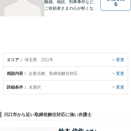
離婚、相続、刑事事件など。
る
ご依頼者さまの心が軽くなる
よう尽力いたします。「弁護
士に相談してもいいのかな」
と迷われている方は、躊躇す
ることなく私にご相談くださ
い。【夜間相談可】
エリア
埼玉県、川口市
変更
相談内容
企業法務、取締役解任対応
変更
詳細条件
未選択
変更
川口市から近い取締役解任対応に強い弁護士
鈴木 信作