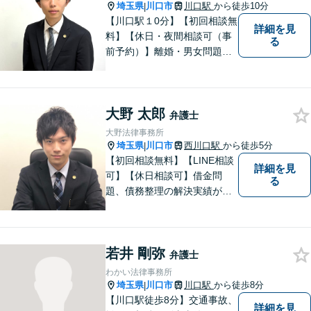
埼玉県
川口市
川口駅
から徒歩10分
|
【川口駅１0分】【初回相談無
詳細を見
料】【休日・夜間相談可（事
る
前予約）】離婚・男女問題、
刑事事件、交通事故、借金問
題・債務整理など。依頼者様
のお悩み、ご不安に向き合
大野 太郎
い、納得いただける解決を目
弁護士
指します。
大野法律事務所
埼玉県
川口市
西川口駅
から徒歩5分
|
【初回相談無料】【LINE相談
詳細を見
可】【休日相談可】借金問
る
題、債務整理の解決実績が豊
富です。即日相談・夜間の相
談も受け付けております。
【西川口駅東口徒歩5分】駅近
若井 剛弥
くのあなたに寄り添う弁護士
弁護士
です。
わかい法律事務所
埼玉県
川口市
川口駅
から徒歩8分
|
【川口駅徒歩8分】交通事故、
詳細を見