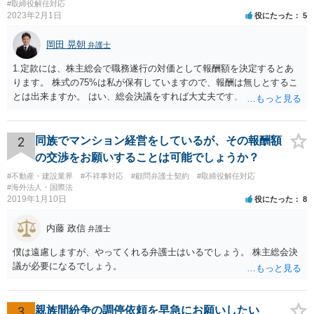
#取締役解任対応
2023年2月1日
役にたった
5
岡田 晃朝
弁護士
1.定款には、株主総会で職務遂行の対価として報酬額を決定するとあ
ります。 株式の75%は私が保有していますので、報酬は無しとするこ
とは出来ますか。 はい、総会決議をすれば大丈夫です。 一応、就任時
に報酬を払う約束がある場合、出来る限り決議するように会社が動く
必要がありますが、本件では、そういう約束も無いようですし、大丈
夫でしょう。 2.定款には、任期も総会で決めるとありますので、短縮
2
同族でマンション経営をしているが、その報酬額
して、取締役を任期満了で辞めてもらっても良いでしょうか？ 途中で
の交渉をお願いすることは可能でしょうか？
の退職は正当事由が必要です。 解任は自由に可能ですが、正当事由が
#不動産・建設業界
#不祥事対応
#顧問弁護士契約
#取締役解任対応
無ければ、損害賠償の対象になります。 もっとも、元より無報酬な
#海外法人・国際法
ら、損害が無いようには思いますが、その点、何か言ってくるかもし
2019年1月10日
役にたった
8
れませんね。
内藤 政信
弁護士
僕は遠慮しますが、やってくれる弁護士はいるでしょう。 株主総会決
議が必要になるでしょう。
3
親族間紛争の調停依頼を早急にお願いしたい