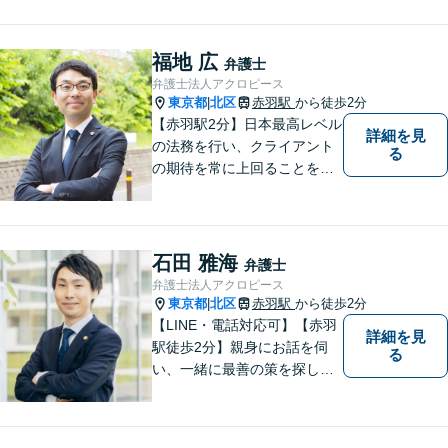
合、2名の弁護士で相談に対応
します。他事務所と連携した
弁護団事件の経験多数。【セ
福地 広
弁護士
カンドオピニオン対応】お気
弁護士法人アクロピース
軽にご連絡ください。
東京都
北区
赤羽駅
から徒歩2分
|
【赤羽駅2分】日本最高レベル
詳細を見
の法務を行い、クライアント
る
の期待を常に上回ることを使
命と考え活動しています。使
命を全てのクライアントに対
して実行し、クライアントの
最高のピースになるために精
石田 雅海
弁護士
一杯の努力をしていきます。
弁護士法人アクロピース
東京都
北区
赤羽駅
から徒歩2分
|
【LINE・電話対応可】【赤羽
詳細を見
駅徒歩2分】親身にお話を伺
る
い、一緒に最善の策を探しま
す。離婚／交通事故／借金問
題／不動産／相続などご相談
ください。チームを組んで弁