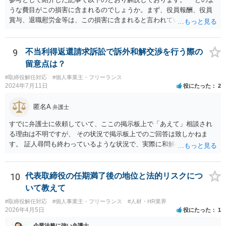
うな費目がこの損害に含まれるのでしょうか。まず、役員報酬、役員
賞与、退職慰労金等は、この損害に含まれると言われています。また
手当等異なる名称が使用されていても、実質はこれらと同じような性
質の金員と判断されれば、損害に含まれる可能性があります。 慰謝料
や弁護士費用については、これらの損害に含まれないと述べる裁判例
9
不当利得返還請求訴訟で訴外和解交渉を行う際の
もありますが、含まれるとする見解もあり、争いがあるところです
留意点は？
（なお、含まれないとしても、民法の不法行為などの別の法律構成で
#取締役解任対応
#個人事業主・フリーランス
賠償請求される可能性もあります）。」 → このように、法律構成の工
2024年7月11日
役にたった
2
夫等次第では、慰謝料請求の余地もあるのですが、あなたのケースで
は、不法行為構成で請求しようとすると、３年の消滅時効の壁に阻ま
匿名A
弁護士
れるリスクがあるため、慰謝料請求までは難しいかもしれません。
損害のメイン部分は役員報酬の部分かと思われます。会社法第３３９
すでに弁護士に依頼していて、ここの掲示板上で「あえて」相談され
条２項の損害賠償責任の法的性質について、法律により設けられた特
る理由は不明ですが、 その状況で掲示板上でのご回答は致しかねま
別の責任（法定責任）と解する立場であっても、時効期間の観点から
す。 証人尋問も終わっているような状況で、実際に和解のお話も進ん
は、早めに請求行動を試みる等の対策を講じておくべきかと思いま
でいる様子であるところ、 そのような経緯、相手方にそのようにお伝
す。 この掲示板での私からの回答はこれで終わりにさせていただぎ
えになられたい理由、原告側の温度感、裁判の流れ、判決となったと
す。より詳しくは、証拠を持参の上、法律事務所に赴いて弁護士に直
きの見通しなどの事情を排除して、和解に関する要求の妥当性を部分
10
代表取締役の任期満了後の地位と法的リスクにつ
接相談•依頼してみることをご検討下さい。
的にのみ責任を持って判断することはできません。 セカンドオピニオ
いて教えて
ンをご希望であれば、掲示板上で漠然と質問されるよりも、 実際に訴
#取締役解任対応
#個人事業主・フリーランス
#人材・HR業界
訟に関する資料や経緯を踏まえて、直接弁護士事務所にてご相談され
2026年4月5日
役にたった
1
る方が良いかと思います。
企業法務に強い弁護士