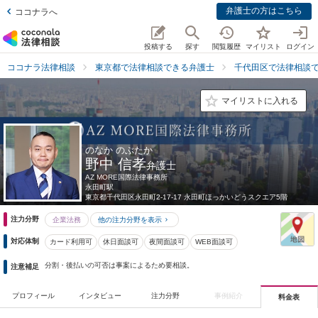
弁護士の方はこちら
ココナラへ
投稿する
探す
閲覧履歴
マイリスト
ログイン
ココナラ法律相談
東京都で法律相談できる弁護士
千代田区で法律相談
マイリストに入れる
のなか のぶたか
野中 信孝
弁護士
AZ MORE国際法律事務所
永田町駅
東京都
千代田区永田町2-17-17 永田町ほっかいどうスクエア5階
注力分野
企業法務
他の注力分野を表示
対応体制
カード利用可
休日面談可
夜間面談可
WEB面談可
分割・後払いの可否は事案によるため要相談。
注意補足
プロフィール
インタビュー
注力分野
事例紹介
料金表