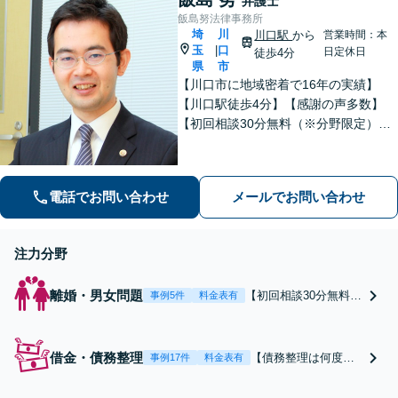
弁護士
飯島努法律事務所
埼
川
川口駅
から
営業時間：本
玉
口
|
日定休日
徒歩4分
県
市
【川口市に地域密着で16年の実績】
【川口駅徒歩4分】【感謝の声多数】
【初回相談30分無料（※分野限定）】
依頼者さまとのコミュニケーションを
大切にしています。親切・丁寧な説
明。解決実績豊富。
電話でお問い合わせ
メールでお問い合わせ
注力分野
離婚・男女問題
【初回相談30分無料】
事例5件
料金表有
【川口駅4分】依頼者
さまとのコミュニケー
ションを大切にしてい
借金・債務整理
【債務整理は何度で
事例17件
料金表有
ます。私とともに最適
も相談無料】【債務
な解決を実現しましょ
整理の解決実績豊