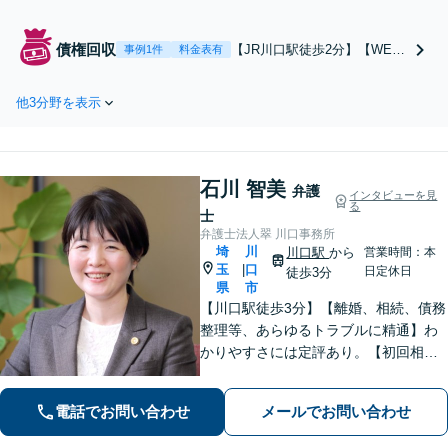
場合はご相談ください。依頼者様が
「納得できること」を重視し、一緒
債権回収
【JR川口駅徒歩2分】【WEB
事例1件
料金表有
にじっくり、より良い決着点を探し
相談可能】売掛金・請負代
ます。特に不動産関連の法律トラブ
金・貸付金等、回収できる確
ルに精通。不動産が絡む相続はご相
他3分野を表示
率をお伝えします。早さが求
談ください。
められる局面ではスピーディ
ーに、内容証明の送付・仮差
押・訴訟対応など、債権回収
石川 智美
に向けて出来ることを着実に
弁護
インタビューを見
る
実行します。
士
弁護士法人翠 川口事務所
埼
川
川口駅
から
営業時間：本
玉
口
|
日定休日
徒歩3分
県
市
【川口駅徒歩3分】【離婚、相続、債務
整理等、あらゆるトラブルに精通】わ
かりやすさには定評あり。【初回相談
無料】お客様の精神的な負担を軽減し
ながら、将来の見通しを丁寧にお伝え
電話でお問い合わせ
メールでお問い合わせ
します。【子連れ相談OK】