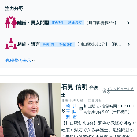
注力分野
離婚・男女問題
【川口駅徒歩3分】
事例7件
料金表有
【離婚調停の経験豊
富】弁護士への依頼で
有利な結果に！【不貞
相続・遺言
【川口駅徒歩3分】【即日
事例1件
料金表有
の慰謝料の獲得実績多
相談可能】遺留分侵害額請
数】証拠の集め方をア
求／遺産分割／相続放棄も
ドバイス【養育費の増
他3分野を表示
お任せください。相続は数
額可】子どもの気持ち
十年の感情が絡む問題なの
を第一に納得の解決を
で、ご家族だけで話あうと
目指します。【子連れ
長引きます。揉める前に、
相談OK】初回面談は
石見 信明
まずは弁護士にご相談くだ
弁護
インタビューを見
無料です。
る
さい。
士
弁護士法人翠 川口事務所
埼
川
川口駅
か
営業時間：10:00~1
玉
口
|
9:00（土日祝日）
ら徒歩3分
県
市
【川口駅徒歩3分】調停や示談交渉など
幅広く対応できる弁護士。離婚問題か
ら未払い残業代や不当解雇は解決実績