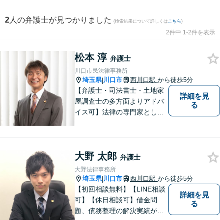
2
人の弁護士が見つかりました
(検索結果について詳しくは
こちら
)
2件中 1-2件を表示
松本 淳
弁護士
川口市民法律事務所
埼玉県
川口市
西川口駅
から徒歩5分
|
【弁護士・司法書士・土地家
詳細を見
屋調査士の多方面よりアドバ
る
イス可】法律の専門家として
はもちろん、過去の経験を活
かし、多方面より皆様のご支
援ができることを強みとして
大野 太郎
おります。私の一手が皆様の
弁護士
手助けになれば幸いです。お
大野法律事務所
気軽にご相談ください。【年
埼玉県
川口市
西川口駅
から徒歩5分
|
中無休】
【初回相談無料】【LINE相談
詳細を見
可】【休日相談可】借金問
る
題、債務整理の解決実績が豊