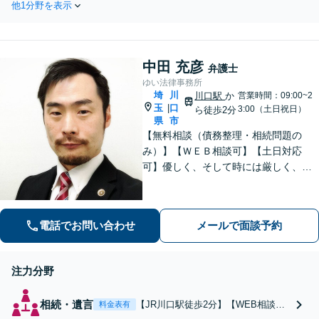
う。疑問点があれば何
他1分野を表示
富】【感謝の声多
でもお聞きください。
数】「安心して任せ
子連れ相談OK。
られた」「相談して
良かった」依頼者さ
中田 充彦
まにとって最適な解
弁護士
決方法をご提案し、
ゆい法律事務所
埼
川
川口駅
債務整理をおこない
か
営業時間：09:00~2
玉
口
|
3:00（土日祝日）
ら徒歩2分
ます。密なコミュニ
県
市
ケーション・丁寧な
【無料相談（債務整理・相続問題の
ヒアリングがモット
み）】【ＷＥＢ相談可】【土日対応
ーです。
可】優しく、そして時には厳しく、依
頼者様に寄り添い、最善の解決を目指
します。
電話でお問い合わせ
メールで面談予約
注力分野
相続・遺言
【JR川口駅徒歩2分】【WEB相談可
料金表有
能】【初回無料】遺産分割でもめた