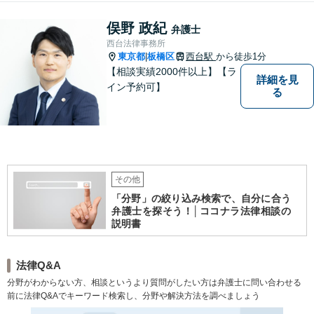
俣野 政紀
弁護士
西台法律事務所
東京都
板橋区
西台駅
から徒歩1分
|
【相談実績2000件以上】【ラ
詳細を見
イン予約可】
る
その他
「分野」の絞り込み検索で、自分に合う
弁護士を探そう！│ココナラ法律相談の
説明書
法律Q&A
分野がわからない方、相談というより質問がしたい方は弁護士に問い合わせる
前に法律Q&Aでキーワード検索し、分野や解決方法を調べましょう