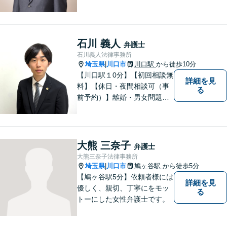
ど、幅広い分野に対応可能！
依頼者様の利益を最優先に、
最善の解決を図ります。お困
りごとがあれば、お早めにご
石川 義人
弁護士
相談を！
石川義人法律事務所
埼玉県
川口市
川口駅
から徒歩10分
|
【川口駅１0分】【初回相談無
詳細を見
料】【休日・夜間相談可（事
る
前予約）】離婚・男女問題、
刑事事件、交通事故、借金問
題・債務整理など。依頼者様
のお悩み、ご不安に向き合
い、納得いただける解決を目
大熊 三奈子
弁護士
指します。
大熊三奈子法律事務所
埼玉県
川口市
鳩ヶ谷駅
から徒歩5分
|
【鳩ヶ谷駅5分】依頼者様には
詳細を見
優しく、親切、丁寧にをモッ
る
トーにした女性弁護士です。