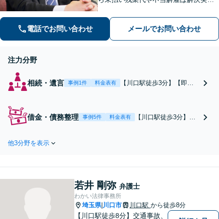
多数。【女性スタッフ多数在籍】【60
分の初回無料相談】労働問題委員会に
電話でお問い合わせ
メールでお問い合わせ
所属する弁護士です。お気軽にご相談
ください。
注力分野
相続・遺言
【川口駅徒歩3分】【即日
事例1件
料金表有
相談可能】遺留分侵害額請
求／遺産分割／相続放棄も
お任せください。相続は数
借金・債務整理
【川口駅徒歩3分】
事例5件
料金表有
十年の感情が絡む問題なの
【法テラス利用可】
で、ご家族だけで話あうと
【法人破産対応可】借
長引きます。揉める前に、
他3分野を表示
金は解決可能な問題で
まずは弁護士にご相談くだ
す。返済できずに困っ
さい。
ている方、早く弁護士
にご相談ください。知
若井 剛弥
識と経験豊富な弁護士
弁護士
が、最適な債務整理の
わかい法律事務所
埼玉県
川口市
川口駅
方法を無料で診断しま
から徒歩8分
|
す。
【川口駅徒歩8分】交通事故、