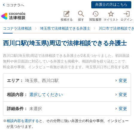
弁護士の方はこちら
ココナラへ
投稿する
探す
閲覧履歴
マイリスト
ログイン
ココナラ法律相談
埼玉県で法律相談できる弁護士
川口市で法律相談で
西川口駅(埼玉県)周辺で法律相談できる弁護士
西川口駅(埼玉県)周辺で法律相談できる弁護士が2名見つかりました。初回面談
無料や休日面談に対応している弁護士も掲載中。相談内容を絞り込むことで、
料金表や事例、インタビュー有無が表示できます。埼玉県川口市に所在する西
川口駅はJR京浜東北線沿線の駅です。より多くの弁護士から探したいときは市
区町村検索や同一路線のより大きな駅も追加選択して探すと良いでしょう。特
エリア
埼玉県、西川口駅
変更
に川口市民法律事務所の松本 淳弁護士や大野法律事務所の大野 太郎弁護士のプ
ロフィール情報や弁護士費用、強みなどが注目されています。『不当解雇のト
相談内容
選択してください
変更
ラブルを勤務先から通いやすい西川口駅周辺に事務所を構える弁護士に面談予
約したい』『不当解雇のトラブル解決の実績豊富な西川口駅近くの弁護士を検
索したい』『初回無料で不当解雇を法律相談できる西川口駅付近の弁護士に面
詳細条件
未選択
変更
談予約したい』などでお困りの相談者さんにおすすめです。
※
相談内容を選択する
と、その分野に強い弁護士の料金や事例、インタビュー
が見つかります。