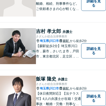
詳細を見
離婚、相続、刑事事件など。
る
ご依頼者さまの心が軽くなる
よう尽力いたします。「弁護
士に相談してもいいのかな」
と迷われている方は、躊躇す
ることなく私にご相談くださ
吉村 孝太郎
弁護士
い。【夜間相談可】
さざんか総合法律事務所
埼玉県
川口市
蕨駅
から徒歩2分
|
【蕨駅徒歩2分】埼玉県川口
詳細を見
市，蕨市，さいたま市，戸田
る
市，東京都北区，足立区，板
橋区で弁護士をお探しなら！
相続・不動産・企業法務等、
幅広いお困りごとを解決しま
す。親身な対応には定評がご
飯塚 隆史
弁護士
ざいます。【FP２級】【宅
さざんか総合法律事務所
建】
埼玉県
川口市
蕨駅
から徒歩2分
|
【休日夜間対応】【法テラス
詳細を見
可】4人の弁護士が在籍！交通
る
事故・離婚・労働・刑事な